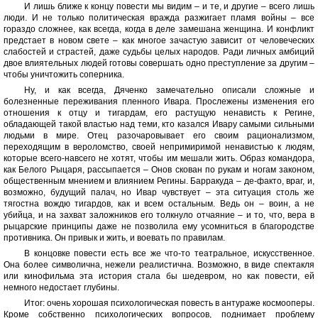
И лишь ближе к концу повести мы видим – и те, и другие – всего лишь
люди. И не только политическая вражда разжигает пламя войны – все
гораздо сложнее, как всегда, когда в деле замешана женщина. И конфликт
предстает в новом свете – как многое зачастую зависит от человеческих
слабостей и страстей, даже судьбы целых народов. Ради личных амбиций
двое влиятельных людей готовы совершать одно преступление за другим –
чтобы уничтожить соперника.
Ну, и как всегда, Дяченко замечательно описали сложные и
болезненные переживания пленного Ивара. Прослежены изменения его
отношения к отцу и тигардам, его растущую ненависть к Регине,
обладающей такой властью над теми, кто казался Ивару самыми сильными
людьми в мире. Отец разочаровывает его своим рационализмом,
переходящим в вероломство, своей непримиримой ненавистью к людям,
которые всего-навсего не хотят, чтобы им мешали жить. Образ командора,
как Белого Рыцаря, рассыпается – Онов скован по рукам и ногам законом,
общественным мнением и влиянием Регины. Барракуда – де-факто, враг, и,
возможно, будущий палач, но Ивар чувствует – эта ситуация столь же
тягостна вождю тигардов, как и всем остальным. Ведь он – воин, а не
убийца, и на захват заложников его толкнуло отчаяние – и то, что, вера в
рыцарские принципы даже не позволила ему усомниться в благородстве
противника. Он привык и жить, и воевать по правилам.
В концовке повести есть все же что-то театральное, искусственное.
Она более символична, нежели реалистична. Возможно, в виде спектакля
или кинофильма эта история стала бы шедевром, но как повести, ей
немного недостает глубины.
Итог: очень хорошая психологическая повесть в антураже космооперы.
Кроме собственно психологических вопросов, поднимает проблему