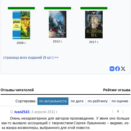
2012 г.
2017 г.
2009 г.
страница всех изданий (9 шт.) >>
Отзывы читателей
Рейтинг отзыва
Сортировка:
по актуальности
по дате
по рейтингу
по оценке
[
4
]
ivan2543
,
3 апреля 2011 г.
Очень нехарактерное для авторов произведение. У меня оно больше
как-то вызвало ассоциаций с творчеством Сергея Лукьяненко – видимо, из-
за жанра космооперы, выбранного для этой повести.