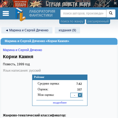
ЛАБОРАТОРИЯ
ФАНТАСТИКИ
поиск по жанру
расширенный
◄ Марина и Сергей Дяченко
издания (9)
Марина и Сергей Дяченко «Корни Камня»
Марина и Сергей Дяченко
Корни Камня
Повесть,
1999
год
Язык написания: русский
Рейтинг
Средняя оценка:
7.62
Оценок:
337
Моя оценка:
-
подробнее
Жанрово-тематический классификатор: