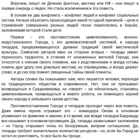
Впрочем, пишут ли Дяченко фэнтези, мистику или НФ – они пишут в
первую очередь о людях. Не стала исключением и эта повесть.
В основе ее два конфликта – конфликт людей и конфликт социальных
систем. Нельзя объяснить происходящее какой-то одной причиной – цели и
стремления совершенно разных людей тесно переплелись в борьбе,
заложниками которой стали дети.
Первое – это противостояние цивилизованного, военно-
индустриального Города, с его демократической системой, и народа
тигардов, придерживающегося древних традиций своей мистической
культуры. Симпатии авторов явно на стороне вторых – тигарды умеют
переносить трудности, в отличие от изнеженных жителей Города; они
относятся к членам своего племени, как к родственникам и всегда готовы
помочь друг другу; они довольно жестоки, но справедливы, и всегда держат
слово; и до сих пор помнят священные тайны своей планеты.
Авторы словно бы показывают нам, чего лишается человек, переходя
из традиционного общества в современное. Нет, они не призывают
возвращаться в Средневековье, но говорят – не обязательно, становясь
цивилизованным, превращаться в живого робота, не помнящего корней
своего народа и забывшего сказки детства.
Противопоставление Города и тигардов проходит через всю повесть.
Даже имена героев отражают его – командора Онова в основном
упоминают по фамилии и званию, в то время, как вождя тигардов Барракуду
все называют в основном прозвищем. Да, тигарды захватывают заложников
– но Город открывает огонь по безоружным, вопреки соглашению. Да,
тигарды требуют значительное количество ресурсов – но, если бы Город не
хотел их уничтожить, то все было бы проще.