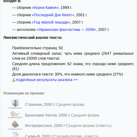
Входит в:
— сборник
«Корни Камня»
, 1999 г.
— сборник
«Последний Дон Кихот»
, 2001 г.
— сборник
«Год чёрной лошади»
, 2007 г.
— антологию
«Украинская фантастика — 2008»
, 2007 г.
Лингвистический анализ текста:
Приблизительно страниц: 92
Активный словарный запас: чуть ниже среднего (2647 уникальных
слов на 10000 слов текста)
Средняя длина предложения: 62 знака, что гораздо ниже среднего
(81)
Доля диалогов в тексте: 30%, что немного ниже среднего (37%)
подробные результаты анализа >>
Номинации на премии:
Странник, 2000
//
Средняя форма
номинант
Бронзовая Улитка, 2000
//
Средняя форма
номинант
Интерпресскон, 2000
//
Средняя форма (повесть)
номинант
Сигма-Ф, 2000
//
Средняя форма, повести