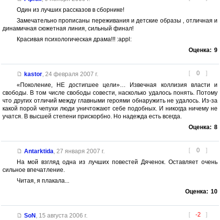
Один из лучших рассказов в сборнике!
Замечательно прописаны переживания и детские образы , отличная и
динамичная сюжетная линия, сильный финал!
Красивая психологическая драма!!! :appl:
Оценка:
9
[
0
]
kastor
,
24 февраля 2007 г.
«Поколение, НЕ достигшее цели»… Извечная коллизия власти и
свободы. В том числе свободы совести, насколько удалось понять. Потому
что других отличий между главными героями обнаружить не удалось. Из-за
какой порой чепухи люди уничтожают себе подобных. И никогда ничему не
учатся. В высшей степени прискорбно. Но надежда есть всегда.
Оценка:
8
[
0
]
Antarktida
,
27 января 2007 г.
На мой взгляд одна из лучших повестей Дяченок. Оставляет очень
сильное впечатление.
Читая, я плакала...
Оценка:
10
[
-2
]
SoN
,
15 августа 2006 г.