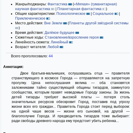
Жанры/поджанры:
Фантастика
(
«Мягкая» (гуманитарная)
научная фантастика
|
Планетарная фантастика
)
Общие характеристики:
Психологическое
|
Социальное
|
Приключенческое
Место действия:
Вне Земли
(
Планеты другой звёздной системы
)
Время действия:
Далёкое будущее
Сюжетные ходы:
Становление/взросление героя
Линейность сюжета:
Линейный
Возраст читателя:
Любой
Всего проголосовало:
44
Аннотация:
Двое братьев-мальчишек, ослушавшись отца — правителя
странствующего в космосе Города — отправляются на запретную
прогулку. Цена непослушания велика — оба становятся
заложниками тайно существующей общины тигардов, замкнутого
сообщества, которым правят неведомые Городу законы. За жизнь
детей тигарды требуют высокой платы — потеря столь
значительных ресурсов обескровит Город, поставив под угрозу
жизни всех его граждан... Правитель Города стоит перед выбором:
на одной чаше весов — жизни его сыновей, на другой —
благополучие Города. И предводитель тигардов тоже выбирает:
ради свободы древнего народа ему предстоит убить ребенка...