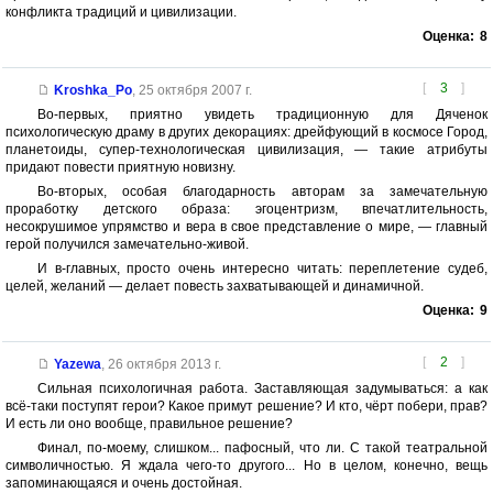
конфликта традиций и цивилизации.
Оценка:
8
[
3
]
Kroshka_Po
,
25 октября 2007 г.
Во-первых, приятно увидеть традиционную для Дяченок
психологическую драму в других декорациях: дрейфующий в космосе Город,
планетоиды, супер-технологическая цивилизация, — такие атрибуты
придают повести приятную новизну.
Во-вторых, особая благодарность авторам за замечательную
проработку детского образа: эгоцентризм, впечатлительность,
несокрушимое упрямство и вера в свое представление о мире, — главный
герой получился замечательно-живой.
И в-главных, просто очень интересно читать: переплетение судеб,
целей, желаний — делает повесть захватывающей и динамичной.
Оценка:
9
[
2
]
Yazewa
,
26 октября 2013 г.
Сильная психологичная работа. Заставляющая задумываться: а как
всё-таки поступят герои? Какое примут решение? И кто, чёрт побери, прав?
И есть ли оно вообще, правильное решение?
Финал, по-моему, слишком... пафосный, что ли. С такой театральной
символичностью. Я ждала чего-то другого... Но в целом, конечно, вещь
запоминающаяся и очень достойная.