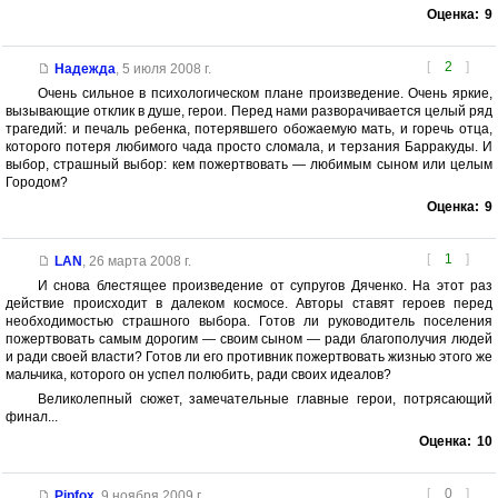
Оценка:
9
[
2
]
Надежда
,
5 июля 2008 г.
Очень сильное в психологическом плане произведение. Очень яркие,
вызывающие отклик в душе, герои. Перед нами разворачивается целый ряд
трагедий: и печаль ребенка, потерявшего обожаемую мать, и горечь отца,
которого потеря любимого чада просто сломала, и терзания Барракуды. И
выбор, страшный выбор: кем пожертвовать — любимым сыном или целым
Городом?
Оценка:
9
[
1
]
LAN
,
26 марта 2008 г.
И снова блестящее произведение от супругов Дяченко. На этот раз
действие происходит в далеком космосе. Авторы ставят героев перед
необходимостью страшного выбора. Готов ли руководитель поселения
пожертвовать самым дорогим — своим сыном — ради благополучия людей
и ради своей власти? Готов ли его противник пожертвовать жизнью этого же
мальчика, которого он успел полюбить, ради своих идеалов?
Великолепный сюжет, замечательные главные герои, потрясающий
финал...
Оценка:
10
[
0
]
Pipfox
,
9 ноября 2009 г.