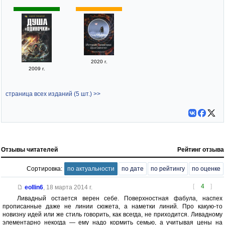
2020 г.
2009 г.
страница всех изданий (5 шт.) >>
Отзывы читателей
Рейтинг отзыва
Сортировка:
по актуальности
по дате
по рейтингу
по оценке
[
4
]
eollin6
,
18 марта 2014 г.
Ливадный остается верен себе. Поверхностная фабула, наспех
прописанные даже не линии сюжета, а наметки линий. Про какую-то
новизну идей или же стиль говорить, как всегда, не приходится. Ливадному
элементарно некогда — ему надо кормить семью, а учитывая цены на