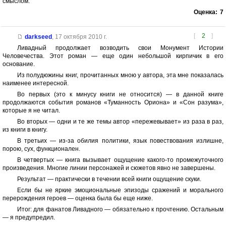
смыслом.
Оценка:
7
[
2
]
darkseed
,
17 октября 2010 г.
Ливадный продолжает возводить свои Монумент Истории
Человечества. Этот роман — еще один небольшой кирпичик в его
основание.
Из полудюжины книг, прочитанных мною у автора, эта мне показалась
наименее интересной.
Во первых (это к минусу книги не относится) — в данной книге
продолжаются события романов «Туманность Ориона» и «Сон разума»,
которые я не читал.
Во вторых — одни и те же темы автор «пережевывает» из раза в раз,
из книги в книгу.
В третьих — из-за обилия политики, язык повествования излишне,
порою, сух, функционален.
В четвертых — книга вызывает ощущение какого-то промежуточного
произведения. Многие линии персонажей и сюжетов явно не завершены.
Результат — практически в течении всей книги ощущение скуки.
Если бы не яркие эмоциональные эпизоды сражений и морального
перерождения героев — оценка была бы еще ниже.
Итог: для фанатов Ливадного — обязательно к прочтению. Остальным
— я предупредил.