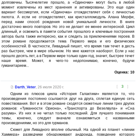
долговечны. Тысячелетие прошло, а «Одиночки» могут быть в любой
момент извлечены из мест хранения и активированы. Это еще один
вариант бессмертия, если «Одиночка» отождествляет себя с личностью
пилота. А если не отождествляет, как кристалломодуль Алана Мерфи,
перед нами способ рождения новой уникальной личности. В книге
достаточно много повторов. Но это не делает ее менее интересной. Цикл
длинный, и освежить в памяти события прошлого и ключевые построения
автора была также интересно, как и следить за приключениями героев. В
этом романе продолжается тема Первого мира и его физических
особенностей. В частности, Ливадный пишет, что время там течет в десть
раз быстрее, чем в мире обычном. Но мне кажется наоборот. Если у нас
прошло десять лет, а в Первом мире только один год, значит, быстрее течет
наше время. Может, я чего-то недопонимаю, конечно, будучи
гуманитарием...
Оценка:
10
[
3
]
Darth_Veter
,
26 июля 2020 г.
Одним из плюсов цикла «История Галактики» является то, что
произведения постоянно ссылаются друг на друга, сплетая единую сеть
повествования. Вот и в этом романе сходятся сюжетные линии трех других
романов: «Туманности Ориона», «Транспорта до Везелвула» и «Сна
разума». Из них я не читал только последний. Для лучшего понимания
темы, конечно, следует вначале ознакомиться с названными
произведениями, но это для гурманов.
Сюжет для Ливадного вполне обычный. На одной из планет «линии
Хаммера» разведчики обнаруживают андроида, поведение которого