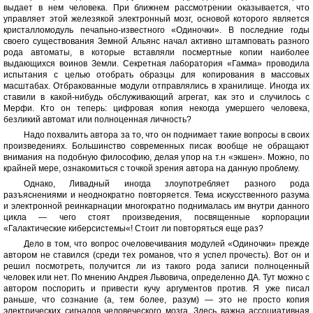
выдает в нем человека. При ближнем рассмотрении оказывается, что
управляет этой железякой электронный мозг, основой которого является
кристалломодуль печапьно-известного «Одиночки». В последние годы
своего существования Земной Альянс начал активно штамповать разного
рода автоматы, в которые вставляли посмертные копии наиболее
выдающихся воинов Земли. Секретная лаборатория «Гамма» проводила
испытания с целью отобрать образцы для копирования в массовых
масштабах. Отбракованные модули отправлялись в хранилище. Иногда их
ставили в какой-нибудь обслуживающий агрегат, как это и случилось с
Мерфи. Кто он теперь: цифровая копия некогда умершего человека,
безликий автомат или полноценная личность?
Надо похвалить автора за то, что он поднимает такие вопросы в своих
произведениях. Большинство современных писак вообще не обращают
внимания на подобную философию, делая упор на т.н «экшен». Можно, по
крайней мере, ознакомиться с точкой зрения автора на данную проблему.
Однако, Ливадный иногда злоупотребляет разного рода
разъяснениями и неоднократно повторяется. Тема искусственного разума
и электронной реинкарнации многократно поднималась им внутри данного
цикла — чего стоят произведения, посвященные корпорации
«Галактические киберсистемы«! Стоит ли повторяться еще раз?
Дело в том, что вопрос очеловечивания модулей «Одиночки» прежде
автором не ставился (среди тех романов, что я успел прочесть). Вот он и
решил посмотреть, получится ли из такого рода записи полноценный
человек или нет. По мнению Андрея Львовича, определенно ДА. Тут можно с
автором поспорить и привести кучу аргументов против. Я уже писал
раньше, что сознание (а, тем более, разум) — это не просто копия
электрических сигналов человеческого мозга. Здесь важна ассоциативная