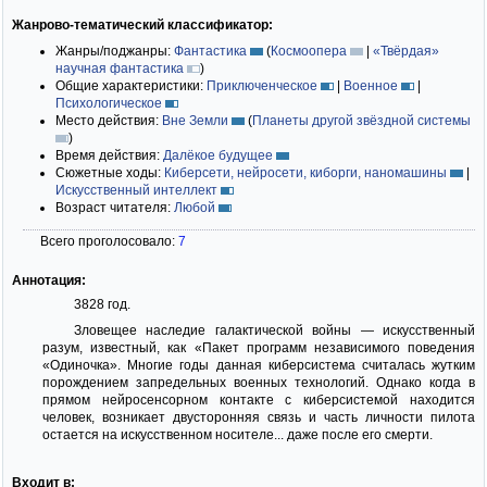
Жанрово-тематический классификатор:
Жанры/поджанры:
Фантастика
(
Космоопера
|
«Твёрдая»
научная фантастика
)
Общие характеристики:
Приключенческое
|
Военное
|
Психологическое
Место действия:
Вне Земли
(
Планеты другой звёздной системы
)
Время действия:
Далёкое будущее
Сюжетные ходы:
Киберсети, нейросети, киборги, наномашины
|
Искусственный интеллект
Возраст читателя:
Любой
Всего проголосовало:
7
Аннотация:
3828 год.
Зловещее наследие галактической войны — искусственный
разум, известный, как «Пакет программ независимого поведения
«Одиночка». Многие годы данная киберсистема считалась жутким
порождением запредельных военных технологий. Однако когда в
прямом нейросенсорном контакте с киберсистемой находится
человек, возникает двусторонняя связь и часть личности пилота
остается на искусственном носителе... даже после его смерти.
Входит в: