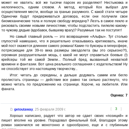
может не хватить: всё же тысячи парсек их разделяют! Нестыковка и
нелогичность, одним словом. А метод, который Кох выбрал для
осуществления мести, вообще за гранью разумного. С какой стати четыре
Одиночки будут придерживаться договора, если они получили свои
биомеханические тела и полную свободу впридачу? Лезть в самое пекло и
рисковать своими новыми личностями, чтобы подсластить пилюлю какому-
то чужому дядьке (вдобавок, бывшему врагу)? Разумные так не поступят!
Но самый главный рояль — это возвращение «Альфы». Тут столько
глупостей намешано, что я решительно отказываюсь критиковать, иначе
мой пост окажется длиннее самого романа! Какие-то буксиры в гиперсфере,
потрясающие для 39-го века размеры звездолета (вы это серьезно?!),
огромная разрушительная мощь, с какой не могут справиться боевые (!)
крейсеры той же самой Земли... Полный бред, вызванный нехваткой
времени и фантазии. Вот цена реального соглашения с издательством! Ну
не способствует это настоящему творчеству...
Итог: читать до середины, а дальше додумать самим или бегло
пролистать страницы — действие все равно так сильно растянуто, что
можно читать по предложению на странице. Короче, на любителя. Или
фаната.
Оценка:
7
[
3
]
getoutaway
,
25 февраля 2009 г.
Хорошо написано, радует что автор не сдает своих «позиций» и
пишет вполне на уровне. Порадовал финальный бой, благодаря этому
роман закончился не монотонно и однообразно, еще и с глубинным