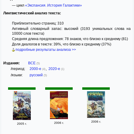
— цикл
«Экспансия. История Галактики»
Лингвистический анализ текста:
Приблизительно страниц: 310
Активный словарный запас: высокий (3193 уникальных слова на
10000 слов текста)
Средняя длина предложения: 78 знаков, что близко к среднему (81)
Доля диалогов в тексте: 39%, что близко к среднему (37%)
подробные результаты анализа >>
Издания:
ВСЕ
(5)
/период:
2000-е
,
2020-е
(4)
(1)
/языки:
русский
(5)
2006 г.
2006 г.
2005 г.