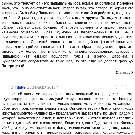
рынке, это требует от него выдавать на гора роман за романом. Искренне
жаль, что наша действительность устроена так, что автора не кормят его
творения. Была бы у Ливадного возможность спокойно работать, выдавая в
год 1 — 2 романа, результат был бы совсем другим. Потому что сквозь
торопливую скороговорку пробивается, словно солнечный лучик сквозь
облака, отблеск дара божьего. И в этом романе это видно, пожалуй,
наиболее отчетливо. Образ Одиночки, её перерождение из машины в
личность, причем не просто в личность,а в любящую женщину достоин
аплодисментов. Он живой, единственно настоящий на фоне обычных для
автора декораций из папье-маше. И за этот образ автору можно простить
многое. Тем более, что в отличие от многих современных авторов у
Ливадного нет никакой пошлости, грязи и чернухи. Впрочем, в
бухгалтерских документах их тоже нет, но это еще не делает гроссбух
Литературой.
Оценка:
8
[
4
]
Тиань
,
25 декабря 2012 г.
В этой части «Истории Галактики» Ливадный возвращается к теме
одухотворения кристалломодулей искусственного интеллекта. Копируя
личностные матрицы пилотов, управляющие модули боевых механизмов
обретают программный аналог этики. Описание теста «Линия огня», когда
кристалломодулю «Одиночка» предлагается выстрелить по цели, рядом с
которой находится ребенок, и некоторые искины отказываются стрелять,
производит глубокое впечатление. Люди создали «Одиночек» как боевых
убийц, и люди же, погибая в боях, очеловечили свое создание, сломав
командные приоритеты приоритетами нравственными. Кристалломодули