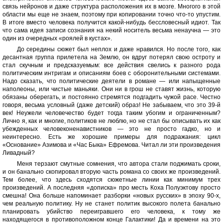
связь нейронов и даже структура расположения их в мозге. Многого в этой
области мы еще не знаем, поэтому при копировании точно что-то упустим.
В итоге вместо человека получится какой-нибудь бессловесный идиот. Так
что сама идея записи сознания на некий носитель весьма ненаучна — это
один из очередных «роялей в кустах».
До середины сюжет был неплох и даже нравился. Но после того, как
десантная группа прилетела на Землю, он вдруг потерял свою остроту и
стал скучным и предсказуемым: все действия свелись к разного рода
политическим интригам и описаниям боев с оборонительными системами.
Надо сказать, что политические деятели в романе — или напыщенные
наполеоны, или чистые маньяки. Они ни в грош не ставят жизнь, которую
обязаны оберегать, и постоянно стремятся подгадить чужой расе. Честно
говоря, весьма условный (даже детский) образ! Не забываем, что это 39-й
век! Неужели человечество будет тогда таким убогим и ограниченным?
Лично я, как и многие, политиков не люблю, но не стал бы описывать их как
убежденных человеконенавистников — это не просто гадко, но и
неинтересно. Есть же хорошие примеры для подражания: цикл
«Основание» Азимова и «Час Быка» Ефремова. Читал ли эти произведения
Ливадный?
Меня терзают смутные сомнения, что автора стали поджимать сроки,
и он банально скопировал вторую часть романа со своих же произведений.
Тем более, что здесь сходятся сюжетные линии как минимум трех
произведений. А последняя «дописка» про месть Коха Полуэктову просто
смешна! Она больше напоминает разборки «новых русских» в эпоху 90-х,
чем реальную политику. Ну не станет политик высокого полета банально
планировать убийство переигравшего его человека, к тому же
находящегося в противоположном конце Галактики! Да и времени на это