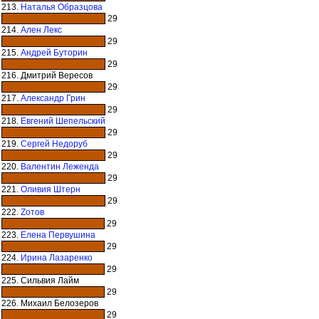
213.
Наталья Образцова
29
214.
Ален Лекс
29
215.
Андрей Буторин
29
216. Дмитрий Вересов
29
217.
Александр Грин
29
218.
Евгений Шепельский
29
219.
Сергей Недоруб
29
220.
Валентин Леженда
29
221.
Оливия Штерн
29
222.
Zотов
29
223.
Елена Первушина
29
224.
Ирина Лазаренко
29
225. Сильвия Лайм
29
226. Михаил Белозеров
29