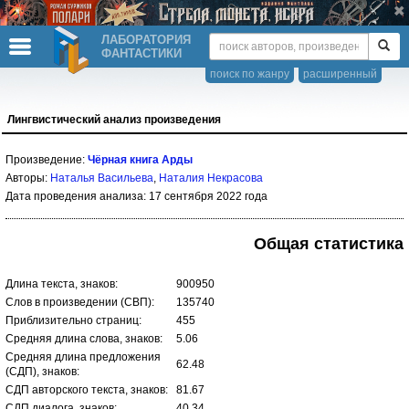
ЛАБОРАТОРИЯ
ФАНТАСТИКИ
поиск по жанру
расширенный
Лингвистический анализ произведения
Произведение:
Чёрная книга Арды
Авторы:
Наталья Васильева
,
Наталия Некрасова
Дата проведения анализа: 17 сентября 2022 года
Общая статистика
Длина текста, знаков:
900950
Слов в произведении (СВП):
135740
Приблизительно страниц:
455
Средняя длина слова, знаков:
5.06
Средняя длина предложения
62.48
(СДП), знаков:
СДП авторского текста, знаков:
81.67
СДП диалога, знаков:
40.34