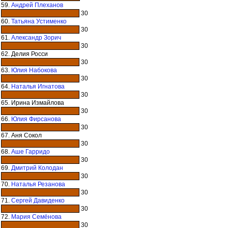
59.
Андрей Плеханов
30
60.
Татьяна Устименко
30
61.
Александр Зорич
30
62. Делия Росси
30
63.
Юлия Набокова
30
64.
Наталья Игнатова
30
65. Ирина Измайлова
30
66.
Юлия Фирсанова
30
67. Аня Сокол
30
68.
Аше Гарридо
30
69.
Дмитрий Колодан
30
70.
Наталья Резанова
30
71.
Сергей Давиденко
30
72.
Мария Семёнова
30