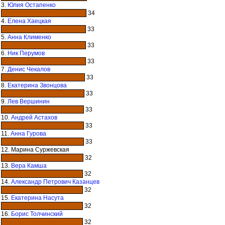
3.
Юлия Остапенко
34
4.
Елена Хаецкая
33
5.
Анна Клименко
33
6.
Ник Перумов
33
7.
Денис Чекалов
33
8.
Екатерина Звонцова
33
9.
Лев Вершинин
33
10.
Андрей Астахов
33
11.
Анна Гурова
33
12. Марина Суржевская
32
13.
Вера Камша
32
14.
Александр Петрович Казанцев
32
15.
Екатерина Насута
32
16.
Борис Толчинский
32