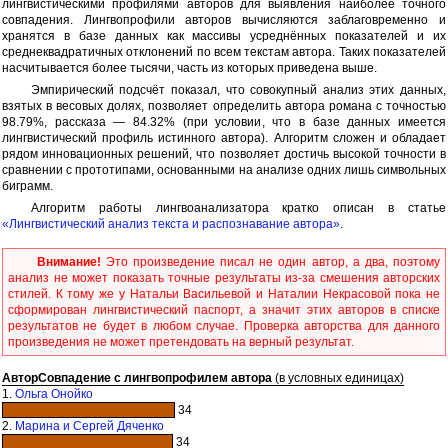
лингвистическими профилями авторов для выявления наиболее точного
совпадения. Лингвопрофили авторов вычисляются заблаговременно и
хранятся в базе данных как массивы усреднённых показателей и их
среднеквадратичных отклонений по всем текстам автора. Таких показателей
насчитывается более тысячи, часть из которых приведена выше.
Эмпирический подсчёт показал, что совокупный анализ этих данных,
взятых в весовых долях, позволяет определить автора романа с точностью
98.79%, рассказа — 84.32% (при условии, что в базе данных имеется
лингвистический профиль истинного автора). Алгоритм сложен и обладает
рядом инновационных решений, что позволяет достичь высокой точности в
сравнении с прототипами, основанными на анализе одних лишь символьных
биграмм.
Алгоритм работы лингвоанализатора кратко описан в статье
«Лингвистический анализ текста и распознавание автора»
.
Внимание!
Это произведение писал не один автор, а два, поэтому
анализ не может показать точные результаты из-за смешения авторских
стилей. К тому же у Натальи Васильевой и Наталии Некрасовой пока не
сформирован лингвистический паспорт, а значит этих авторов в списке
результатов не будет в любом случае. Проверка авторства для данного
произведения не может претендовать на верный результат.
Автор
Совпадение с лингвопрофилем автора
(в условных единицах)
1.
Ольга Онойко
34
2.
Марина и Сергей Дяченко
34