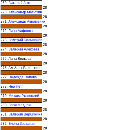
269.
Виталий Зыков
28
270.
Александр Матюхин
28
271.
Александр Авраменко
28
272.
Лина Алфеева
28
273.
Валерий Большаков
28
274.
Валерий Алексеев
28
275. Лана Волкова
28
276. Альберт Валентинов
28
277.
Надежда Попова
28
278.
Яна Летт
28
279.
Михаил Успенский
28
280.
Варя Медная
28
281.
Валерия Вербинина
28
282.
Елена Звёздная
28