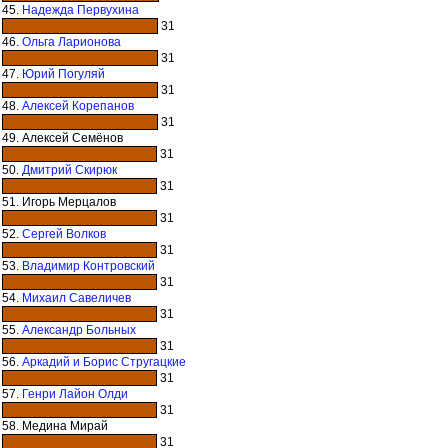
45.
Надежда Первухина
31
46.
Ольга Ларионова
31
47.
Юрий Погуляй
31
48.
Алексей Корепанов
31
49. Алексей Семёнов
31
50.
Дмитрий Скирюк
31
51. Игорь Мерцалов
31
52.
Сергей Волков
31
53.
Владимир Контровский
31
54.
Михаил Савеличев
31
55.
Александр Больных
31
56.
Аркадий и Борис Стругацкие
31
57.
Генри Лайон Олди
31
58. Медина Мирай
31