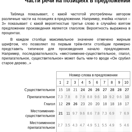
Части речи на позициях в предложении
Таблица показывает, с какой частотой употреблены автором
различные части на позициях в предложении. Например, ячейка «глагол –
3» показывает с какой вероятностью третье слово в случайно взятом
предложении произведения является глаголом. Вероятность выражена в
процентах.
В каждом столбце максимальное значение отмечено жирным
шрифтом, что позволяет по первым трём-пяти столбцам примерно
представить типичное для произведения начало предлоджения.
Например, последовательность «местоимение-существительное, глагол,
прилагательное, существительное» может быть чем-то вроде «Он срубил
старое дерево...»
Номер слова в предложении
1
2
3
4
5
6
7
8
9
10
Существительное
15
18
21
24
26
26
27
28
28
27
Прилагательное
7.3
7.8
8
7.9
8.8
9.6
10
9.2
9.6
10
Глагол
12
29
26
23
20
20
18
18
18
17
Местоимение-
21
11
9.7
9.6
8.6
7.8
7.3
6.9
7
6.9
существительное
Местоименное
2.7
3.5
4.3
4.7
4.9
5.1
5.5
4.9
5
4.6
прилагательное