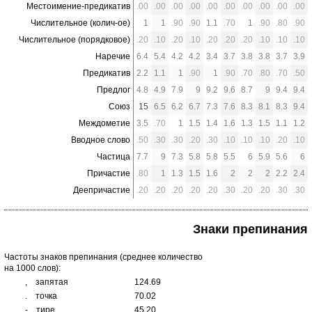
Местоимение-предикатив
.00
.00
.00
.00
.00
.00
.00
.00
.00
.00
Числительное (колич-ое)
1
1
.90
.90
1.1
.70
1
.90
.80
.90
Числительное (порядковое)
.20
.10
.20
.10
.20
.20
.20
.10
.10
.10
Наречие
6.4
5.4
4.2
4.2
3.4
3.7
3.8
3.8
3.7
3.9
Предикатив
2.2
1.1
1
.90
1
.90
.70
.80
.70
.50
Предлог
4.8
4.9
7.9
9
9.2
9.6
8.7
9
9.4
9.4
Союз
15
6.5
6.2
6.7
7.3
7.6
8.3
8.1
8.3
9.4
Междометие
3.5
.70
1
1.5
1.4
1.6
1.3
1.5
1.1
1.2
Вводное слово
.50
.30
.30
.20
.30
.10
.10
.10
.20
.10
Частица
7.7
9
7.3
5.8
5.8
5.5
6
5.9
5.6
6
Причастие
.80
1
1.3
1.5
1.6
2
2
2
2.2
2.4
Деепричастие
.20
.20
.20
.20
.20
.30
.20
.20
.30
.30
Знаки препинания
Частоты знаков препинания (среднее количество
на 1000 слов):
,
запятая
124.69
.
точка
70.02
-
тире
45.20