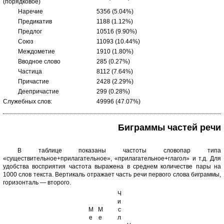
(порядковое)
Наречие
5356 (5.04%)
Предикатив
1188 (1.12%)
Предлог
10516 (9.90%)
Союз
11093 (10.44%)
Междометие
1910 (1.80%)
Вводное слово
285 (0.27%)
Частица
8112 (7.64%)
Причастие
2428 (2.29%)
Деепричастие
299 (0.28%)
Служебных слов:
49996 (47.07%)
Биграммы частей речи
В таблице показаны частоты словопар типа
«существительное+прилагательное», «прилагательное+глагол» и т.д. Для
удобства восприятия частота выражена в среднем количестве пары на
1000 слов текста. Вертикаль отражает часть речи первого слова биграммы,
горизонталь — второго.
Ч
и
М
М
с
е
е
л