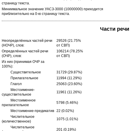
страницу текста.
Миниимальное значение УАСЗ-3000 (10000000) приходится
приблизительно на 0-ю страницу текста.
Части речи
Неопределённых частей речи
29526 (21.75%
(НОЧР), слов:
от СВП)
Определённых частей речи
106214 (78.25%
(ОЧР), слов:
от СВП)
Из них (принимая ОЧР за
100%):
Существительное
31729 (29.87%)
Прилагательное
11994 (11.29%)
Глагол
25063 (23.60%)
Местоимение-
11961 (11.26%)
существительное
Местоименное
5798 (5.46%)
прилагательное
Местоимение-предикатив
22 (0.02%)
Числительное
1075 (1.01%)
(количественное)
Числительное
201 (0.19%)