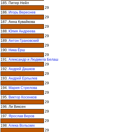
185. Питер Нейл
29
186.
Игорь Вереснев
29
187. Анна Кувайкова
29
188.
Юлия Андреева
29
189.
Антон Грановский
29
190.
Ника Ёрш
29
191.
Александр и Людмила Белаш
29
192.
Андрей Дашков
29
193.
Андрей Ерпылев
29
194.
Мария Стрелова
29
195.
Виктор Косенков
29
196. Ли Виксен
29
197.
Ярослав Веров
29
198.
Алека Вольских
29