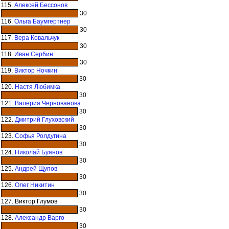
115.
Алексей Бессонов
30
116.
Ольга Баумгертнер
30
117.
Вера Ковальчук
30
118.
Иван Сербин
30
119.
Виктор Ночкин
30
120.
Настя Любимка
30
121.
Валерия Чернованова
30
122.
Дмитрий Глуховский
30
123.
Софья Ролдугина
30
124.
Николай Буянов
30
125.
Андрей Щупов
30
126.
Олег Никитин
30
127. Виктор Глумов
30
128.
Александр Варго
30