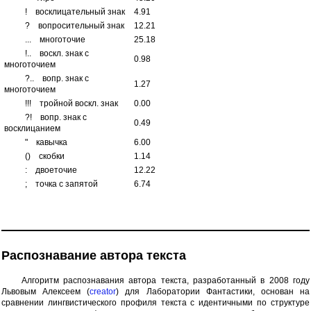
!
восклицательный знак
4.91
?
вопросительный знак
12.21
...
многоточие
25.18
!..
воскл. знак с
0.98
многоточием
?..
вопр. знак с
1.27
многоточием
!!!
тройной воскл. знак
0.00
?!
вопр. знак с
0.49
восклицанием
"
кавычка
6.00
()
скобки
1.14
:
двоеточие
12.22
;
точка с запятой
6.74
Распознавание автора текста
Алгоритм распознавания автора текста, разработанный в 2008 году
Львовым Алексеем (
creator
) для Лаборатории Фантастики, основан на
сравнении лингвистического профиля текста с идентичными по структуре