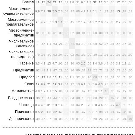
Глагол
41
15
24
21
13
.01
1.8
.31
9.5
1.7
32
14
3.5
.35
12
2.6
.55
Местоимение-
9.9
7.2
38
5.5
2.6
.04
.92
.08
4.9
1.1
5.1
6
.71
.28
13
.82
.11
существительное
Местоименное
20
4.2
6.7
3.3
1.1
.00
.45
.12
1.2
.54
2.2
2.8
.39
.06
2.7
.72
.05
прилагательное
Местоимение-
.01
.00
.13
.01
.00
.00
.02
.00
.01
.00
.00
.00
.01
.00
.00
.00
.00
предикатив
Числительное
3
.65
1.1
.53
.24
.03
.21
.03
.13
.11
.98
.52
.06
.01
.56
.15
.03
(колич-ое)
Числительное
.79
.06
.30
.03
.04
.00
.02
.01
.02
.00
.20
.13
.01
.00
.03
.02
.00
(порядковое)
Наречие
3.3
4.3
13
4.7
.92
.02
.30
.05
2.5
.59
3.4
3.6
.47
.09
3.8
1.1
.14
Предикатив
.92
.41
2.1
.97
.28
.00
.10
.00
.39
.22
.52
.72
.11
.00
.71
.10
.00
Предлог
46
13
1.8
10
11
.00
1.1
.32
.64
.16
.08
1.1
.08
.01
.56
2
.06
Союз
19
9.7
21
12
3.2
.04
.92
.13
6.1
1
5.6
4.3
.73
.35
7.8
1.6
.24
Междометие
4.8
1.2
1.1
3.5
.98
.01
.08
.01
.67
.15
.50
1.1
.15
.03
.89
.27
.04
Вводное слово
.30
.18
.41
.44
.13
.00
.04
.00
.16
.00
.08
.29
.03
.02
.23
.01
.00
Частица
8.4
4.6
31
5.3
1.4
.00
.73
.04
2.8
.70
3.8
4.6
.56
.27
4.5
1
.16
Причастие
8.5
2.3
1.3
.82
.62
.00
.06
.01
.47
.09
3.7
.98
.21
.04
.47
.36
.02
Деепричастие
.39
.15
.37
.18
.09
.00
.00
.01
.13
.02
.60
.24
.01
.00
.28
.04
.01