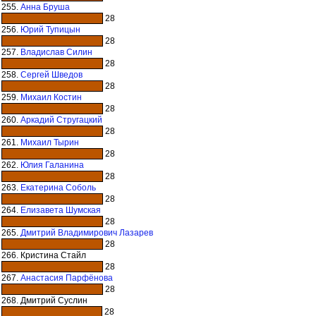
255.
Анна Бруша
28
256.
Юрий Тупицын
28
257.
Владислав Силин
28
258.
Сергей Шведов
28
259.
Михаил Костин
28
260.
Аркадий Стругацкий
28
261.
Михаил Тырин
28
262.
Юлия Галанина
28
263.
Екатерина Соболь
28
264.
Елизавета Шумская
28
265.
Дмитрий Владимирович Лазарев
28
266. Кристина Стайл
28
267.
Анастасия Парфёнова
28
268. Дмитрий Суслин
28