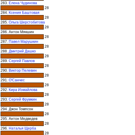
283.
Елена Чудинова
28
284.
Ксения Баштовая
28
285.
Ольга Шерстобитова
28
286. Антон Мякшин
28
287.
Павел Марушкин
28
288.
Дмитрий Дашко
28
289.
Сергей Павлов
28
290.
Виктор Пелевин
28
291.
О'Санчес
28
292.
Кира Измайлова
28
293.
Сергей Фрумкин
28
294. Джон Томпсон
28
295. Антон Медведев
28
296.
Наталья Щерба
28