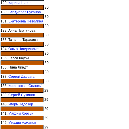
129.
Карина Шаинян
30
130.
Владислав Русанов
30
131.
Екатерина Неволина
30
132. Анна Платунова
30
133. Татьяна Тарасова
30
134.
Ольга Чигиринская
30
135. Лесса Каури
30
136. Нина Линдт
30
137.
Сергей Джевага
30
138.
Константин Соловьёв
29
139.
Сергей Сухинов
29
140.
Игорь Недозор
29
141.
Максим Хорсун
29
142.
Михаил Ахманов
29