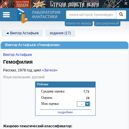
ЛАБОРАТОРИЯ
ФАНТАСТИКИ
поиск по жанру
расширенный
◄ Виктор Астафьев
издания (17)
Виктор Астафьев «Гемофилия»
Виктор Астафьев
Гемофилия
Рассказ,
1978
год; цикл
«Затеси»
Язык написания: русский
Рейтинг
Средняя оценка:
7.71
Оценок:
24
Моя оценка:
-
подробнее
Жанрово-тематический классификатор: