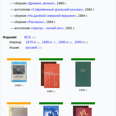
— сборник
«Древнее, вечное»
, 1980 г.
— антологию
«Современный уральский рассказ»
, 1982 г.
— сборник
«На далёкой северной вершине»
, 1984 г.
— сборник
«Рассказы»
, 1984 г.
— антологию
«Арктур – гончий пес»
, 1991 г.
Издания:
ВСЕ
(17)
/период:
1970-е
,
1980-е
,
1990-е
,
2000-е
(1)
(7)
(4)
(5)
/языки:
русский
(17)
1980 г.
1982 г.
1981 г.