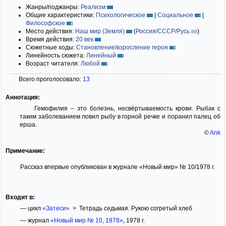
Жанры/поджанры:
Реализм
Общие характеристики:
Психологическое
|
Социальное
|
Философское
Место действия:
Наш мир (Земля)
(
Россия/СССР/Русь
)
Время действия:
20 век
Сюжетные ходы:
Становление/взросление героя
Линейность сюжета:
Линейный
Возраст читателя:
Любой
Всего проголосовало:
13
Аннотация:
Гемофилия – это болезнь, несвёртываемость крови. Рыбак с
таким заболеванием ловил рыбу в горной речке и поранил палец об
ерша.
©
Ank
Примечание:
Рассказ впервые опубликован в журнале «Новый мир» № 10/1978 г.
Входит в:
— цикл
«Затеси»
> Тетрадь седьмая. Рукою согретый хлеб
— журнал
«Новый мир № 10, 1978»
, 1978 г.