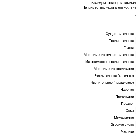
В каждом столбце максимал
Например, последовательность «м
Существительное
Прилагательное
Глагол
Местоимение-существительное
Местоименное прилагательное
Местоимение-предикатив
Числительное (колич-ое)
Числительное (порядковое)
Наречие
Предикатив
Предлог
Союз
Междометие
Вводное слово
Частица