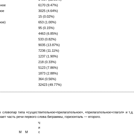
ное
6170 (9.47%)
ое
3025 (4.64%)
15 (0.02%)
ое)
653 (1.00%)
95 (0.15%)
4463 (6.85%)
533 (0.82%)
9035 (13.87%)
7236 (11.11%)
1237 (1.90%)
218 (0.33%)
5123 (7.86%)
1873 (2.88%)
364 (0.56%)
32423 (49.77%)
ы словопар типа «существительное+прилагательное», «прилагательное+глагол» и т.д
жает часть речи первого слова биграммы, горизонталь — второго.
Ч
и
М
М
с