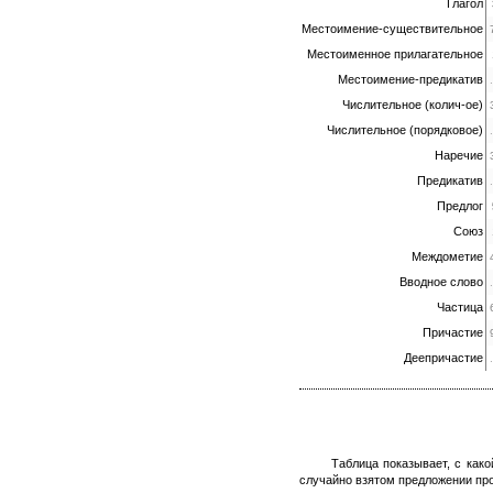
Глагол
Местоимение-существительное
Местоименное прилагательное
Местоимение-предикатив
Числительное (колич-ое)
Числительное (порядковое)
Наречие
Предикатив
Предлог
Союз
Междометие
Вводное слово
Частица
Причастие
Деепричастие
Таблица показывает, с как
случайно взятом предложении про