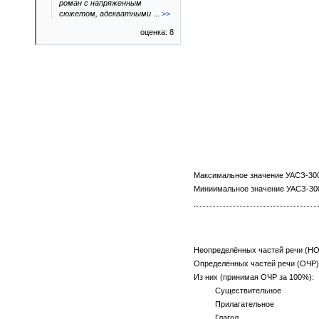
роман с напряженным
сюжетом, адекватными
...
>>
оценка: 8
Максимальное значение УАСЗ-3000
Миниимальное значение УАСЗ-3000
Неопределённых частей речи (НО
Определённых частей речи (ОЧР),
Из них (принимая ОЧР за 100%):
Существительное
Прилагательное
Глагол