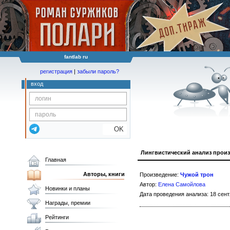
fantlab ru
регистрация
|
забыли пароль?
вход
OK
Лингвистический анализ прои
Главная
Авторы, книги
Произведение:
Чужой трон
Автор:
Елена Самойлова
Новинки и планы
Дата проведения анализа: 18 сент
Награды, премии
Рейтинги