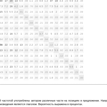
30
17
20
13
6.6
.08
1.1
.23
9.8
1.2
37
19
3.4
.23
9.9
3.4
.48
7.3
7.2
26
4.2
1.9
.00
.76
.04
6.5
.57
7.5
5.4
.63
.49
9.5
.51
.36
15
5.5
5.5
2.4
.91
.01
.24
.11
1.3
.31
1.9
2
.17
.07
2.6
.52
.09
.00
.01
.05
.00
.00
.00
.00
.00
.01
.00
.01
.03
.00
.00
.00
.00
.00
3.4
.87
.94
.33
.15
.01
.04
.00
.21
.03
.99
.52
.05
.03
.33
.24
.01
.82
.08
.12
.04
.00
.00
.00
.00
.01
.01
.01
.08
.00
.00
.05
.01
.00
3.9
7.2
16
5.7
1
.05
.25
.05
3.7
.52
5
4.5
.57
.12
4.7
1.6
.28
.64
.37
1.5
.53
.23
.00
.04
.00
.48
.04
.52
.64
.12
.00
.71
.07
.00
56
22
3.6
9.8
13
.00
2.2
.47
1.5
.11
.12
1.2
.04
.01
.84
2.9
.05
13
9.1
20
12
2.6
.03
.76
.09
7.8
.71
8.2
5.3
.92
.41
8.9
1.7
.61
4.8
1.3
.98
3.2
.76
.00
.11
.04
.94
.08
1
1
.12
.03
1
.19
.08
.31
.17
.57
.44
.09
.00
.00
.01
.19
.01
.21
.23
.03
.00
.39
.01
.00
6.8
4.3
23
5.7
1.2
.00
.95
.03
4.3
.78
4.6
6.8
.63
.08
5.5
1
.24
9.5
3
1.4
.55
.49
.00
.03
.01
.78
.05
6.1
.86
.33
.00
.41
.23
.01
.53
.29
.44
.37
.08
.00
.03
.00
.20
.01
1.9
.31
.03
.00
.43
.01
.00
ой частотой употреблены автором различные части на позициях в предложении. Напри
изведения является глаголом. Вероятность выражена в процентах.