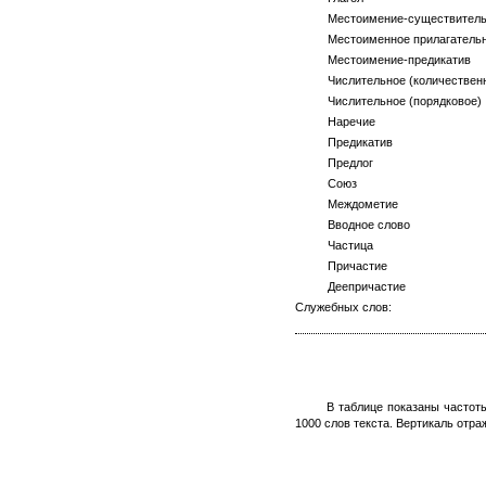
Местоимение-существитель
Местоименное прилагательн
Местоимение-предикатив
Числительное (количественн
Числительное (порядковое)
Наречие
Предикатив
Предлог
Союз
Междометие
Вводное слово
Частица
Причастие
Деепричастие
Служебных слов:
В таблице показаны частот
1000 слов текста. Вертикаль отра