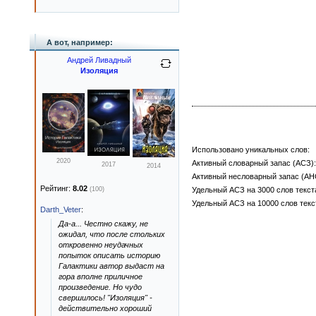
А вот, например:
Андрей Ливадный
Изоляция
Использовано уникальных слов:
2020
Активный словарный запас (АСЗ):
2017
2014
Активный несловарный запас (АН
Рейтинг:
8.02
(100)
Удельный АСЗ на 3000 слов текст
Удельный АСЗ на 10000 слов текс
Darth_Veter
:
Да-а... Честно скажу, не
ожидал, что после стольких
откровенно неудачных
попыток описать историю
Галактики автор выдаст на
гора вполне приличное
произведение. Но чудо
свершилось! "Изоляция" -
действительно хороший