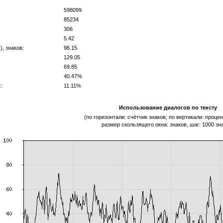
598099
85234
306
5.42
, знаков:
96.15
129.05
69.85
40.47%
:
11.11%
Использование диалогов по тексту
(по горизонтали: счётчик знаков; по вертикали: процен
размер скользящего окна: знаков, шаг: 1000 зн