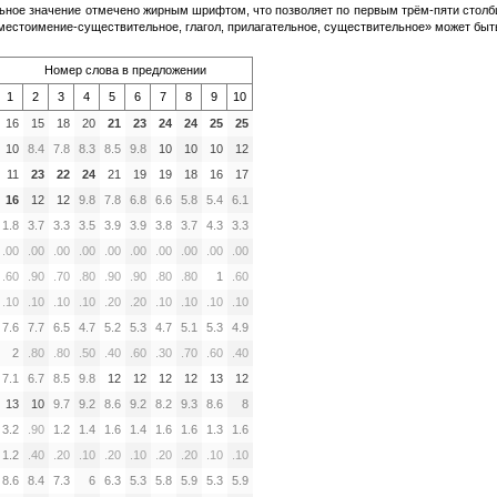
ьное значение отмечено жирным шрифтом, что позволяет по первым трём-пяти столб
естоимение-существительное, глагол, прилагательное, существительное» может быть 
Номер слова в предложении
1
2
3
4
5
6
7
8
9
10
16
15
18
20
21
23
24
24
25
25
10
8.4
7.8
8.3
8.5
9.8
10
10
10
12
11
23
22
24
21
19
19
18
16
17
16
12
12
9.8
7.8
6.8
6.6
5.8
5.4
6.1
1.8
3.7
3.3
3.5
3.9
3.9
3.8
3.7
4.3
3.3
.00
.00
.00
.00
.00
.00
.00
.00
.00
.00
.60
.90
.70
.80
.90
.90
.80
.80
1
.60
.10
.10
.10
.10
.20
.20
.10
.10
.10
.10
7.6
7.7
6.5
4.7
5.2
5.3
4.7
5.1
5.3
4.9
2
.80
.80
.50
.40
.60
.30
.70
.60
.40
7.1
6.7
8.5
9.8
12
12
12
12
13
12
13
10
9.7
9.2
8.6
9.2
8.2
9.3
8.6
8
3.2
.90
1.2
1.4
1.6
1.4
1.6
1.6
1.3
1.6
1.2
.40
.20
.10
.20
.10
.20
.20
.10
.10
8.6
8.4
7.3
6
6.3
5.3
5.8
5.9
5.3
5.9