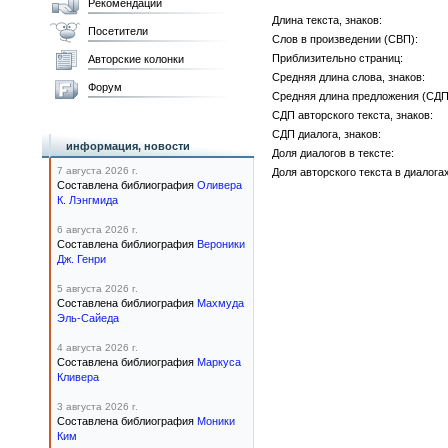
Рекомендации
Длина текста, знаков:
Посетители
Слов в произведении (СВП):
Приблизительно страниц:
Авторские колонки
Средняя длина слова, знаков:
Форум
Средняя длина предложения (СДП)
СДП авторского текста, знаков:
СДП диалога, знаков:
информация, новости
Доля диалогов в тексте:
7 августа 2026 г.
Доля авторского текста в диалогах
Составлена библиография
Оливера
К. Лэнгмида
6 августа 2026 г.
Составлена библиография
Вероники
Дж. Генри
5 августа 2026 г.
Составлена библиография
Махмуда
Эль-Сайеда
4 августа 2026 г.
Составлена библиография
Маркуса
Кливера
3 августа 2026 г.
Составлена библиография
Моники
Ким