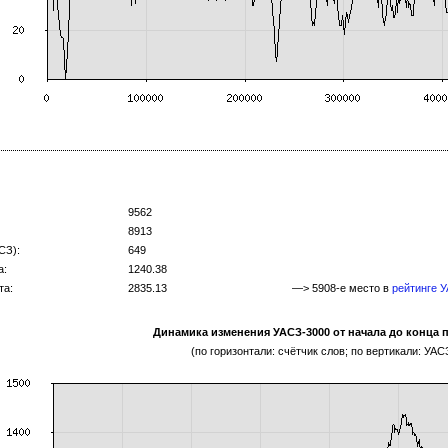
9562
8913
СЗ):
649
а:
1240.38
та:
2835.13
—> 5908-е место в
рейтинге 
Динамика изменения УАСЗ-3000 от начала до конца 
(по горизонтали: счётчик слов; по вертикали: УАС