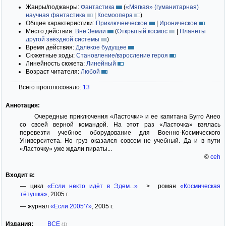
Жанры/поджанры:
Фантастика
(
«Мягкая» (гуманитарная)
научная фантастика
|
Космоопера
)
Общие характеристики:
Приключенческое
|
Ироническое
Место действия:
Вне Земли
(
Открытый космос
|
Планеты
другой звёздной системы
)
Время действия:
Далёкое будущее
Сюжетные ходы:
Становление/взросление героя
Линейность сюжета:
Линейный
Возраст читателя:
Любой
Всего проголосовало:
13
Аннотация:
Очередные приключения «Ласточки» и ее капитана Бугго Анео
со своей верной командой. На этот раз «Ласточка» взялась
перевезти учебное оборудование для Военно-Космического
Университета. Но груз оказался совсем не учебный. Да и в пути
«Ласточку» уже ждали пираты...
©
ceh
Входит в:
— цикл
«Если некто идёт в Эдем...»
> роман
«Космическая
тётушка»
, 2005 г.
— журнал
«Если 2005'7»
, 2005 г.
Издания:
ВСЕ
(1)