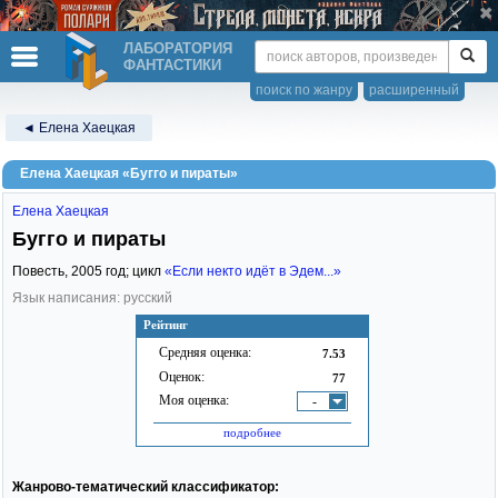
ЛАБОРАТОРИЯ
ФАНТАСТИКИ
поиск по жанру
расширенный
◄ Елена Хаецкая
Елена Хаецкая «Бугго и пираты»
Елена Хаецкая
Бугго и пираты
Повесть,
2005
год; цикл
«Если некто идёт в Эдем...»
Язык написания: русский
Рейтинг
Средняя оценка:
7.53
Оценок:
77
Моя оценка:
-
подробнее
Жанрово-тематический классификатор: