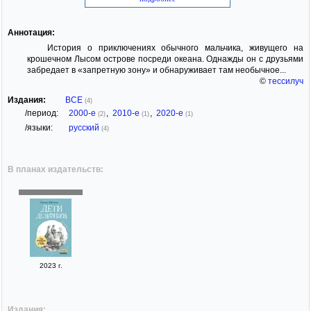
Аннотация:
История о приключениях обычного мальчика, живущего на
крошечном Лысом острове посреди океана. Однажды он с друзьями
забредает в «запретную зону» и обнаруживает там необычное...
©
тессилуч
Издания:
ВСЕ
(4)
/период:
2000-е
,
2010-е
,
2020-е
(2)
(1)
(1)
/языки:
русский
(4)
В планах издательств:
2023 г.
Издания: