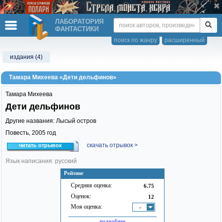
ЛАБОРАТОРИЯ
ФАНТАСТИКИ
поиск по жанру
расширенный
издания (4)
Тамара Михеева «Дети дельфинов»
Тамара Михеева
Дети дельфинов
Другие названия: Лысый остров
Повесть,
2005
год
скачать отрывок >
читать отрывок
Язык написания: русский
Рейтинг
Средняя оценка:
6.75
Оценок:
12
Моя оценка:
-
подробнее