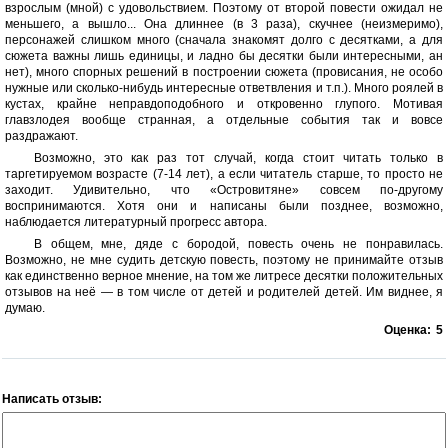
взрослым (мной) с удовольствием. Поэтому от второй повести ожидал не
меньшего, а вышло... Она длиннее (в 3 раза), скучнее (неизмеримо),
персонажей слишком много (сначала знакомят долго с десятками, а для
сюжета важны лишь единицы, и ладно бы десятки были интересными, ан
нет), много спорных решений в построении сюжета (провисания, не особо
нужные или сколько-нибудь интересные ответвления и т.п.). Много роялей в
кустах, крайне неправдоподобного и откровенно глупого. Мотивая
главзлодея вообще странная, а отдельные события так и вовсе
раздражают.
Возможно, это как раз тот случай, когда стоит читать только в
таргетируемом возрасте (7-14 лет), а если читатель старше, то просто не
заходит. Удивительно, что «Островитяне» совсем по-другому
воспринимаются. Хотя они и написаны были позднее, возможно,
наблюдается литературный прогресс автора.
В общем, мне, дяде с бородой, повесть очень не понравилась.
Возможно, не мне судить детскую повесть, поэтому не принимайте отзыв
как единственно верное мнение, на том же литресе десятки положительных
отзывов на неё — в том числе от детей и родителей детей. Им виднее, я
думаю.
Оценка:
5
Написать отзыв: