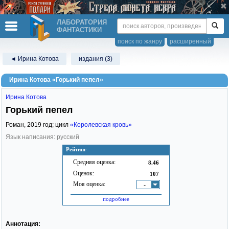
ЛАБОРАТОРИЯ
ФАНТАСТИКИ
поиск по жанру
расширенный
◄ Ирина Котова
издания (3)
Ирина Котова «Горький пепел»
Ирина Котова
Горький пепел
Роман,
2019
год; цикл
«Королевская кровь»
Язык написания: русский
Рейтинг
Средняя оценка:
8.46
Оценок:
107
Моя оценка:
-
подробнее
Аннотация: