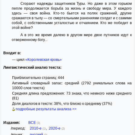
Сгорают надежды защитников Туры. Но даже в этом горьком
пепле продолжается борьба за жизнь и свободу мира. У каждого
здесь — своя война. Кто-то бьется на полях сражений, другие
сражаются в тылу — со смертельными ранениями солдат и с самими
собой, с собственными усталостью и отчаянием. Кто же победит в
этой войне?
А в это же время далеко в другом мире двое путников идут к
отверженному богу...
Входит в:
— цикл
«Королевская кровь»
Лингвистический анализ текста:
Приблизительно страниц: 444
Активный словарный запас: средний (2792 уникальных слова на
10000 слов текста)
Средняя длина предложения: 73 знака, что немного ниже среднего
(81)
Доля диалогов в тексте: 38%, что близко к среднему (37%)
подробные результаты анализа >>
Издания:
ВСЕ
(3)
/период:
2010-е
,
2020-е
(1)
(2)
/языки:
русский
(3)