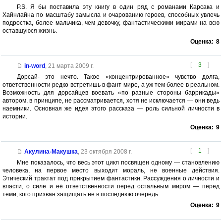
P.S. Я бы поставила эту книгу в один ряд с романами Карсака и
Хайнлайна по масштабу замысла и очарованию героев, способных увлечь
подростка, более мальчика, чем девочку, фантастическими мирами на всю
оставшуюся жизнь.
Оценка:
8
[
3
]
in-word
,
21 марта 2009 г.
Дорсай- это нечто. Такое «концентрированное» чувство долга,
ответственности редко встретишь в фант-мире, а уж тем более в реальном.
Возможность для дорсайцев воевать «по разные стороны баррикады»
автором, в принципе, не рассматривается, хотя не исключается — они ведь
наемники. Основная же идея этого рассказа — роль сильной личности в
истории.
Оценка:
9
[
1
]
Акулина-Макушка
,
23 октября 2008 г.
Мне показалось, что весь этот цикл посвящен одному — становлению
человека, на первое место выходит мораль, не военные действия.
Этический трактат под прикрытием фантастики. Рассуждения о личности и
власти, о силе и её ответственности перед остальным миром — перед
теми, кого призван защищать не в последнюю очередь.
Оценка:
9