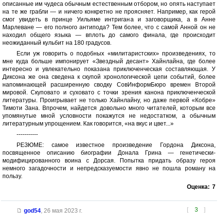
описанные им чудеса обычным естественным отбором, но опять наступает
на те же грабли — и ничего конкретно не проясняет. Например, как герой
смог увидеть в принце Уильяме интригана и заговорщика, а в Анне
Марлеване — его полного антипода? Тем более, что с самой Анной он не
находил общего языка — вплоть до самого финала, где происходит
неожиданный кульбит на 180 градусов.
Если уж говорить о подобных «милитаристских» произведениях, то
мне куда больше импонирует «Звездный десант» Хайнлайна, где более
интересно и увлекательно показана приключенческая составляющая. У
Диксона же она сведена к скупой хронологической цепи событий, более
напоминающей расширенную сводку СовИнформБюро времен Второй
мировой. Скуповато и суховато с точки зрения канона приключенческой
литературы. Проигрывает не только Хайнлайну, но даже первой «Кобре»
Тимоти Зана. Впрочем, найдется довольно много читателей, которым все
упомянутые мной условности покажутся не недостатком, а обычным
литературным упрощением. Как говорится, «на вкус и цвет...»
-----------
РЕЗЮМЕ: самое известное произведение Гордона Диксона,
посвященное описанию биографии Донала Грина — генетически-
модифицированного воина с Дорсая. Попытка придать образу героя
немного загадочности и непредсказуемости явно не пошла роману на
пользу.
Оценка:
7
[
3
]
god54
,
26 мая 2023 г.