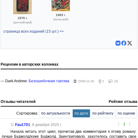
1993 г.
1976 г.
(польский)
(английский)
страница всех изданий (15 шт.) >>
Рецензии в авторских колонках
— Dark Andrew:
Безошибочная тактика
2008-11-30
2
(3)
Отзывы читателей
Рейтинг отзыва
Сортировка:
по актуальности
по дате
по рейтингу
по оценке
[
1
]
Fau1701
,
8 декабря 2025 г.
Начала читать этот цикл, прочитав два комментария к этому роману:
лучше Буджолд/хуже Буджолд. Заинтриговало, захотелось составить свое