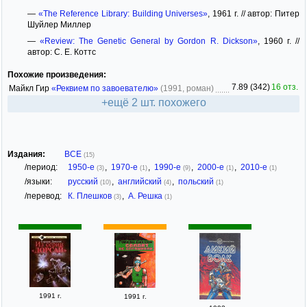
—
«The Reference Library: Building Universes»
, 1961 г. // автор: Питер
Шуйлер Миллер
—
«Review: The Genetic General by Gordon R. Dickson»
, 1960 г. //
автор: С. Е. Коттс
Похожие произведения:
7.89 (342)
16 отз.
Майкл Гир
«Реквием по завоевателю»
(1991, роман)
+ещё 2 шт. похожего
Издания:
ВСЕ
(15)
/период:
1950-е
,
1970-е
,
1990-е
,
2000-е
,
2010-е
(3)
(1)
(9)
(1)
(1)
/языки:
русский
,
английский
,
польский
(10)
(4)
(1)
/перевод:
К. Плешков
,
А. Решка
(3)
(1)
1991 г.
1991 г.