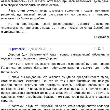
ответственность на себя взять, оставаясь при этом человеком. Пусть даже
и со сверхчеловеческими возможностями.
Язык книги суховат, лишь ключевые сражения и сцены принятия
решений, где главный герой раскрывается как личность и человек,
описываются более подробно.
Но на протяжении всего повествования остается ощущение
«присутствия», напряжение нарастает и не отпускает до конца. Достойная
и сильная книга.
Оценка:
9
[
11
]
primorec
,
17 декабря 2013 г.
Дорогой Друг, безымянный кадет, только завершивший обучение в
одной из многочисленных школ Дорсая!
Если ты только готовишься отправиться в свое первой путешествие по
Галактике, то, может быть, эти небольшие заметки окажутся для тебя
полезными.
Я знаю, ты ожидаешь, что человек, выйдя за пределы своего мира,
стал хозяином Вселенной. Но это не так. Наша цивилизация, некогда
объединенная стремлением покорить звезды, сейчас разобщена и
расколота на сотни различных культур. Одни из них богаты, другие бедны,
но все заражены завистью, алчностью и плетут интриги друг против друга. В
сущности, люди разобщены больше, чем когда жили на Земле в разных
странах.
И поэтому не жди от них уважения за то, что в совершенстве овладел