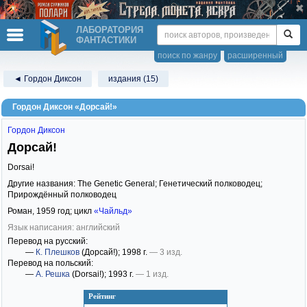
ЛАБОРАТОРИЯ
ФАНТАСТИКИ
поиск по жанру
расширенный
◄ Гордон Диксон
издания (15)
Гордон Диксон «Дорсай!»
Гордон Диксон
Дорсай!
Dorsai!
Другие названия: The Genetic General; Генетический полководец;
Прирождённый полководец
Роман,
1959
год; цикл
«Чайльд»
Язык написания: английский
Перевод на русский:
—
К. Плешков
(Дорсай!)
; 1998 г.
— 3 изд.
Перевод на польский:
—
А. Решка
(Dorsai!)
; 1993 г.
— 1 изд.
Рейтинг