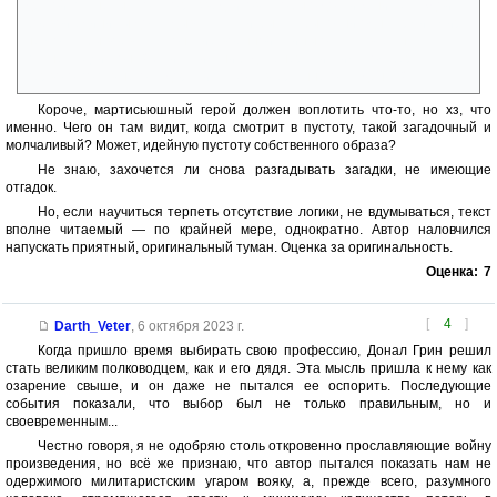
другой планеты столько разведчиков, чтобы о достижениях каждой
боевой единицы докладывать. Если бы так было, ни одна армия мира
не могла бы воевать. Понятие военной тайны отсутствует на
планетах Диксона? Или каким-нибудь генералиссимусом берут
первого попавшегося дорсайца, хоть вчерашнего студента?
Короче, мартисьюшный герой должен воплотить что-то, но хз, что
именно. Чего он там видит, когда смотрит в пустоту, такой загадочный и
молчаливый? Может, идейную пустоту собственного образа?
Не знаю, захочется ли снова разгадывать загадки, не имеющие
отгадок.
Но, если научиться терпеть отсутствие логики, не вдумываться, текст
вполне читаемый — по крайней мере, однократно. Автор наловчился
напускать приятный, оригинальный туман. Оценка за оригинальность.
Оценка:
7
[
4
]
Darth_Veter
,
6 октября 2023 г.
Когда пришло время выбирать свою профессию, Донал Грин решил
стать великим полководцем, как и его дядя. Эта мысль пришла к нему как
озарение свыше, и он даже не пытался ее оспорить. Последующие
события показали, что выбор был не только правильным, но и
своевременным...
Честно говоря, я не одобряю столь откровенно прославляющие войну
произведения, но всё же признаю, что автор пытался показать нам не
одержимого милитаристским угаром вояку, а, прежде всего, разумного