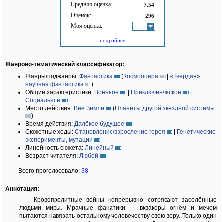
Средняя оценка:
7.54
Оценок:
296
Моя оценка:
-
подробнее
Жанрово-тематический классификатор:
Жанры/поджанры:
Фантастика
(
Космоопера
|
«Твёрдая»
научная фантастика
)
Общие характеристики:
Военное
|
Приключенческое
|
Социальное
Место действия:
Вне Земли
(
Планеты другой звёздной системы
)
Время действия:
Далёкое будущее
Сюжетные ходы:
Становление/взросление героя
|
Генетические
эксперименты, мутации
Линейность сюжета:
Линейный
Возраст читателя:
Любой
Всего проголосовало:
38
Аннотация:
Кровопролитные войны непрерывно сотрясают заселённые
людьми миры. Мрачные фанатики — вквакеры огнём и мечом
пытаются навязать остальному человечеству свою веру. Только один