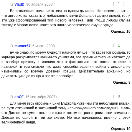
[
1
]
VladD
,
30 апреля 2008 г.
Великолепная книга, читатеся на одном дыхании. Не совсем понятно,
что автор хотел сказать о глобальном отличи Донала от других людей, то ли
это уже сформированный тип Нового человека , или что...В любом случае
эпизод с Мором показывает, что ничто человеческое ему не чуждо.
Оценка:
10
[
1
]
mumer67
,
6 марта 2008 г.
ну не знаю. по моему буджолт намного лучше. что касается романа, то
карьера раскрывается какими-то урывками, все время чего-то не хватает. да
и вообще прихожу к мнению что к фантастике это можно отнести с
натяжкой. в том смысле что даже способы ведения войны у диксона не
изменились со времен древней греции. действительно архаично. но
дочитать цикл до конца я все же попробую.
Оценка:
8
[
0
]
слОГ
,
15 сентября 2007 г.
Для меня весь огромный цикл Буджолд хуже чем эта небольшой роман,
по сути открывший и закрывший тему «прирожденного полководца». Жаль,
что Диксон не сумел остановиться и потом не раз строил свои романы о
Дорсае по одной и той же схеме. Но все начиналось именно с этой
великолепной вещи.
Оценка:
10