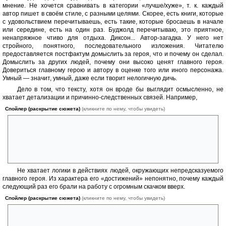
мнение. Не хочется сравнивать в категории «лучше/хуже», т. к. каждый
автор пишет в своём стиле, с разными целями. Скорее, есть книги, которые
с удовольствием перечитываешь, есть такие, которые бросаешь в начале
или середине, есть на один раз. Буджолд перечитываю, это приятное,
ненапряжное чтиво для отдыха. Диксон... Автор-загадка. У него нет
стройного, понятного, последовательного изложения. Читателю
предоставляется постфактум домыслить за героя, что и почему он сделал.
Домыслить за других людей, почему они высоко ценят главного героя.
Довериться главному герою и автору в оценке того или иного персонажа.
Умный — значит, умный, даже если творит нелогичную дичь.
Дело в том, что тексту, хотя он вроде бы выглядит осмысленно, не
хватает детализации и причинно-следственных связей. Например,
Спойлер (раскрытие сюжета)
(кликните по нему, чтобы увидеть)
я так и не поняла, зачем был нужен жестокий эксперимент возле
Нептуна, причём именно в том объёме, который выкосил
значительную часть людей. За такие «достижения» дорсайцы,
которые вроде бы берегут людей, должны выкидывать
военачальников в огород — репу выращивать.
Не хватает логики в действиях людей, окружающих непредсказуемого
главного героя. Из характера его «достижений» непонятно, почему каждый
следующий раз его брали на работу с огромным скачком вверх.
Спойлер (раскрытие сюжета)
(кликните по нему, чтобы увидеть)
Ну, сберег своих солдат, когда старший командир прошляпил/предал.
Это могла быть случайность. Неужели же у каждой планеты в войсках