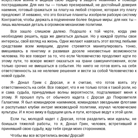
искусством воина и видишь свою задачу в защите невинных и помощи
пострадавшим. Для них ты — только презираемый, не достойный доверия
наемник, готовый сражаться за плату на любой стороне, которая эту плату
предложит. И неважно, что это богатые планеты изобрели рабскую систему
Контрактов, чтобы держать в подчинении более бедные миры: для них ты –
лишь маленькая деталь в огромном механизме политики.
Все зашло слишком далеко. Подошло к той черте, когда уже
необходимо решить, куда же двигаться дальше. Но у каждой группы свои
интересы, свой взгляд на жизнь. Одни желают навязать этот взгляд любыми
средствами всем живущим, другие стремятся манипулировать тонко,
вмешиваясь в генетику и развивая доселе неизвестные возможности
человека. Но все говорит за то, что если Человечество продолжит идти по
этому пути, то вскоре может оказаться на грани самоуничтожения, если
только срочно не вмешаться в события. Но никто не готов взять на себя
ответственность за не нелегкие решения и вести за собой Человечество к
новой судьбе.
Я- Донал Грим с Дорсая, и я считаю, что готов взять эту
ответственность на себя. Все говорит, что я не только готов к такой роли, но
и сама судьба, причудливые волны вероятности, подталкивают меня к
этому. Я прошел путь от обычного кадета с Дорсая до Покровителя
Галактики. Я был командиром наемников, командовал звездными флотами
и распутывал клубки интриг межзвездной политики, изучал человеческие
культуры. И я ясно вижу в будущем цель и пути, которые ведут к этой цели.
Если ты, молодой кадет с Дорсая, готов разделить мои идеалы, не
боишься тяжелой работы, то я, Донал Грин, человек, встретивший и
принявший свою судьбу, жду тебя среди моих сторонников.
Чтобы мы все встретились вновь! Дорсай!