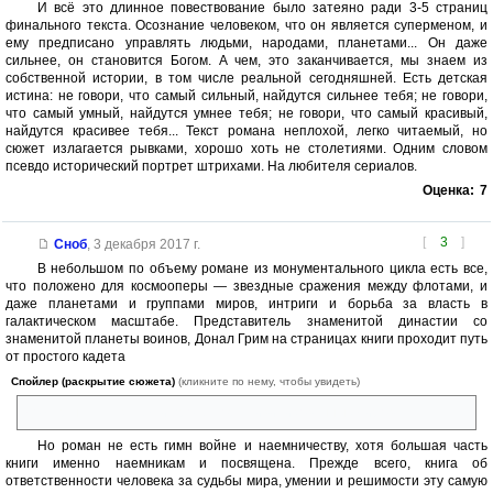
И всё это длинное повествование было затеяно ради 3-5 страниц
финального текста. Осознание человеком, что он является суперменом, и
ему предписано управлять людьми, народами, планетами... Он даже
сильнее, он становится Богом. А чем, это заканчивается, мы знаем из
собственной истории, в том числе реальной сегодняшней. Есть детская
истина: не говори, что самый сильный, найдутся сильнее тебя; не говори,
что самый умный, найдутся умнее тебя; не говори, что самый красивый,
найдутся красивее тебя... Текст романа неплохой, легко читаемый, но
сюжет излагается рывками, хорошо хоть не столетиями. Одним словом
псевдо исторический портрет штрихами. На любителя сериалов.
Оценка:
7
[
3
]
Сноб
,
3 декабря 2017 г.
В небольшом по объему романе из монументального цикла есть все,
что положено для космооперы — звездные сражения между флотами, и
даже планетами и группами миров, интриги и борьба за власть в
галактическом масштабе. Представитель знаменитой династии со
знаменитой планеты воинов, Донал Грим на страницах книги проходит путь
от простого кадета
Спойлер (раскрытие сюжета)
(кликните по нему, чтобы увидеть)
до маршала, а затем и протектора цивилизованных миров.
Но роман не есть гимн войне и наемничеству, хотя большая часть
книги именно наемникам и посвящена. Прежде всего, книга об
ответственности человека за судьбы мира, умении и решимости эту самую