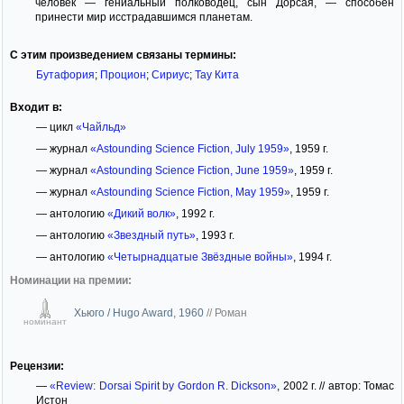
человек — гениальный полководец, сын Дорсая, — способен
принести мир исстрадавшимся планетам.
С этим произведением связаны термины:
Бутафория
;
Процион
;
Сириус
;
Тау Кита
Входит в:
— цикл
«Чайльд»
— журнал
«Astounding Science Fiction, July 1959»
, 1959 г.
— журнал
«Astounding Science Fiction, June 1959»
, 1959 г.
— журнал
«Astounding Science Fiction, May 1959»
, 1959 г.
— антологию
«Дикий волк»
, 1992 г.
— антологию
«Звездный путь»
, 1993 г.
— антологию
«Четырнадцатые Звёздные войны»
, 1994 г.
Номинации на премии:
Хьюго / Hugo Award, 1960
//
Роман
номинант
Рецензии:
—
«Review: Dorsai Spirit by Gordon R. Dickson»
, 2002 г. // автор: Томас
Истон