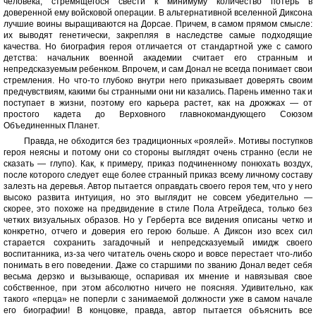
человека, стремящегося свести к минимуму количество потерь в
доверенной ему войсковой операции. В альтернативной вселенной Диксона
лучшие воины выращиваются на Дорсае. Причем, в самом прямом смысле:
их выводят генетически, закрепляя в наследстве самые подходящие
качества. Но биография героя отличается от стандартной уже с самого
детства: начальник военной академии считает его странным и
непредсказуемым ребенком. Впрочем, и сам Донал не всегда понимает свои
стремления. Но что-то глубоко внутри него приказывает доверять своим
предчувствиям, какими бы странными они ни казались. Парень именно так и
поступает в жизни, поэтому его карьера растет, как на дрожжах — от
простого кадета до Верховного главнокомандующего Союзом
Объединенных Планет.
Правда, не обходится без традиционных «роялей». Мотивы поступков
героя неясны и потому они со стороны выглядят очень странно (если не
сказать — глупо). Как, к примеру, приказ подчиненному понюхать воздух,
после которого следует еще более странный приказ всему личному составу
залезть на деревья. Автор пытается оправдать своего героя тем, что у него
высоко развита интуиция, но это выглядит не совсем убедительно —
скорее, это похоже на предвидение в стиле Пола Атрейдеса, только без
четких визуальных образов. Но у Герберта все видения описаны четко и
конкретно, отчего и доверия его герою больше. А Диксон изо всех сил
старается сохранить загадочный и непредсказуемый имидж своего
воспитанника, из-за чего читатель очень скоро и вовсе перестает что-либо
понимать в его поведении. Даже со старшими по званию Донал ведет себя
весьма дерзко и вызывающе, оспаривая их мнение и навязывая свое
собственное, при этом абсолютно ничего не поясняя. Удивительно, как
такого «перца» не поперли с занимаемой должности уже в самом начале
его биографии! В концовке, правда, автор пытается объяснить все