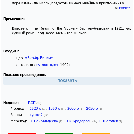
море изменила Билли, подготовив к необычайным приключениям...
©
bvelvet
Примечание:
Вместе с «The Return of the Mucker» был опубликован в 1921, как
единый роман под названием «The Mucker».
Входит в:
— цикл
«Боксёр Билли»
— антологию
«Атлантида»
, 1992 г.
Похожие произведения:
показать
Издания:
ВСЕ
(12)
/период:
1920-е
,
1990-е
,
2000-е
,
2020-е
(1)
(8)
(1)
(1)
/языки:
русский
(12)
/перевод:
Э. Байгильдеева
,
Э.К. Бродерсен
,
П. Щёголев
(1)
(9)
(1)