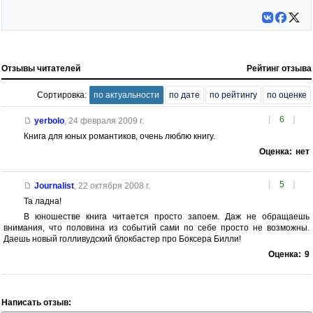
Отзывы читателей
Рейтинг отзыва
Сортировка:
по актуальности
по дате
по рейтингу
по оценке
[
6
]
yerbolo
,
24 февраля 2009 г.
Книга для юных романтиков, очень люблю книгу.
Оценка:
нет
[
5
]
Journalist
,
22 октября 2008 г.
Та ладна!
В юношестве книга читается просто запоем. Даж не обращаешь
внимания, что половина из событий сами по себе просто не возможны.
Даешь новый голливудский блокбастер про Боксера Билли!
Оценка:
9
Написать отзыв: