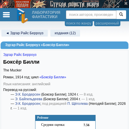
ЛАБОРАТОРИЯ
ФАНТАСТИКИ
поиск по жанру
расширенный
◄ Эдгар Райс Берроуз
издания (12)
Эдгар Райс Берроуз «Боксёр Билли»
Эдгар Райс Берроуз
Боксёр Билли
The Mucker
Роман,
1914
год; цикл
«Боксёр Билли»
Язык написания: английский
Перевод на русский:
—
Э.К. Бродерсен
(Боксер Билли)
; 1924 г.
— 8 изд.
—
Э. Байгильдеева
(Боксер Билли)
; 2004 г.
— 1 изд.
—
Э.К. Бродерсен
;
под редакцией
П. Щёголева
(Негодяй Билли)
; 2026
г.
— 1 изд.
Рейтинг
Средняя оценка:
7.56