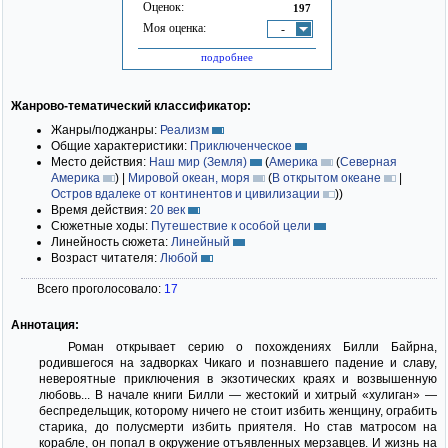
Оценок:
197
Моя оценка:
-
подробнее
Жанрово-тематический классификатор:
Жанры/поджанры:
Реализм
Общие характеристики:
Приключенческое
Место действия:
Наш мир (Земля)
(
Америка
(
Северная
Америка
)
|
Мировой океан, моря
(
В открытом океане
|
Остров вдалеке от континентов и цивилизации
)
)
Время действия:
20 век
Сюжетные ходы:
Путешествие к особой цели
Линейность сюжета:
Линейный
Возраст читателя:
Любой
Всего проголосовало:
17
Аннотация:
Роман открывает серию о похождениях Билли Байрна,
родившегося на задворках Чикаго и познавшего падение и славу,
невероятные приключения в экзотических краях и возвышенную
любовь... В начале книги Билли — жестокий и хитрый «хулиган» —
беспредельщик, которому ничего не стоит избить женщину, ограбить
старика, до полусмерти избить приятеля. Но став матросом на
корабле, он попал в окружение отъявленных мерзавцев. И жизнь на