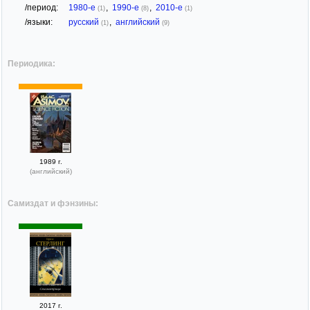
/период:
1980-е
,
1990-е
,
2010-е
(1)
(8)
(1)
/языки:
русский
,
английский
(1)
(9)
Периодика:
1989 г.
(английский)
Самиздат и фэнзины:
2017 г.