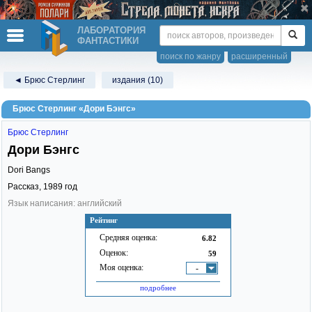
ЛАБОРАТОРИЯ
ФАНТАСТИКИ
поиск по жанру
расширенный
◄ Брюс Стерлинг
издания (10)
Брюс Стерлинг «Дори Бэнгс»
Брюс Стерлинг
Дори Бэнгс
Dori Bangs
Рассказ,
1989
год
Язык написания: английский
Рейтинг
Средняя оценка:
6.82
Оценок:
59
Моя оценка:
-
подробнее