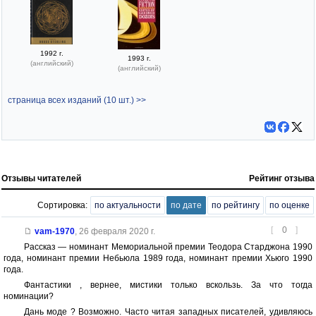
1992 г.
1993 г.
(английский)
(английский)
страница всех изданий (10 шт.) >>
Отзывы читателей
Рейтинг отзыва
Сортировка:
по актуальности
по дате
по рейтингу
по оценке
[
0
]
vam-1970
,
26 февраля 2020 г.
Рассказ — номинант Мемориальной премии Теодора Старджона 1990
года, номинант премии Небьюла 1989 года, номинант премии Хьюго 1990
года.
Фантастики , вернее, мистики только вскользь. За что тогда
номинации?
Дань моде ? Возможно. Часто читая западных писателей, удивляюсь