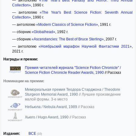
— антологию
«The Year's Best Fantasy and Horror: Third Annual
Collection»
, 1990 г.
— антологию
«The Year's Best Science Fiction: Seventh Annual
Collection»
, 1990 г.
— антологию
«Modern Classics of Science Fiction»
, 1991 г.
— сборник
«Globalhead»
, 1992 г.
— сборник
«Ascendancies: The Best of Bruce Sterling»
, 2007 г.
— антологию
«Ноябрьский марафон Научной Фантастики 2021»
,
2021 г.
Награды и премии:
Премия читателей журнала "Science Fiction Chronicle" /
лауреат
Science Fiction Chronicle Reader Awards, 1990
//
Рассказ
Номинации на премии:
Мемориальная премия Теодора Старджона / Theodore
Sturgeon Memorial Award, 1990
//
Лучшее произведение
номинант
малой формы. 3-е место
Небьюла / Nebula Award, 1989
//
Рассказ
номинант
Хьюго / Hugo Award, 1990
//
Рассказ
номинант
Издания:
ВСЕ
(10)