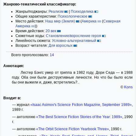
Жанрово-тематический классификатор:
Жанры/поджанры:
Реализм
|
Психоделика
Общие характеристики:
Психологическое
Место действия:
Наш мир (Земля)
(
Америка
(
Северная
Америка
)
)
Время действия:
20 век
Сюжетные ходы:
Становление/взросление героя
Линейность сюжета:
Условно-альтернативный
Возраст читателя:
Для взрослых
Всего проголосовало:
14
Аннотация:
Лестер Бэнгс умер от гриппа в 1982 году, Дори Седа — в 1988
году. Оба они были деструктивные личности. Но что бы было если
бы они выжили и, даже, встретились?..
©
Kons
Входит в:
— журнал
«Isaac Asimov's Science Fiction Magazine, September 1989»
,
1989 г.
— антологию
«The Best Science Fiction Stories of the Year: 1989»
, 1990
г.
— антологию
«The Orbit Science Fiction Yearbook Three»
, 1990 г.