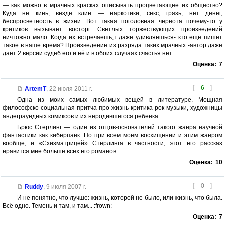
— как можно в мрачных красках описывать процветающее их общество?
Куда не кинь, везде клин — наркотики, секс, грязь, нет денег,
беспросветность в жизни. Вот такая поголовная чернота почему-то у
критиков вызывает восторг. Светлых торжествующих произведений
ничтожно мало. Когда их встречаешь,т даже удивляешься- кто ещё пишет
такое в наше время? Произведение из разряда таких мрачных -автор даже
даёт 2 версии судеб его и её и в обоих случаях счастья нет.
Оценка:
7
[
6
]
ArtemT
,
22 июля 2011 г.
Одна из моих самых любимых вещей в литературе. Мощная
философско-социальная притча про жизнь критика рок-музыки, художницы
андеграундных комиксов и их неродившегося ребенка.
Брюс Стерлинг — один из отцов-основателей такого жанра научной
фантастики как киберпанк. Но при всем моем восхищении и этим жанром
вообще, и «Схизматрицей» Стерлинга в частности, этот его рассказ
нравится мне больше всех его романов.
Оценка:
10
[
0
]
Ruddy
,
9 июля 2007 г.
И не понятно, что лучше: жизнь, которой не было, или жизнь, что была.
Всё одно. Темень и там, и там... :frown:
Оценка:
7