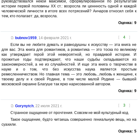
руководствовался некой максимой, сформулированной по результатам
истории первой половины ХХ ст.: возросла ли ценнность одной и каждой
человеческой личности в итоге всех потрясений? Анчаров относил себя к
тем, кто полагает: да, возросла.
Оценка:
9
[
4
]
bubnov1959
,
14 февраля 2021 г.
Если вы не любите думать и равнодушны к искусству — эта книга не
для вас. Эта книга для романтиков, а романтика — это тоска по великому
как утверждает герой этой невероятной, но правдивой истории. И
прожитые годы подтверждают, что наши судьбы складываются из
закономерностей, а не из случайностей. И еще эта книга о творчестве в
науке и о том, что без искусства наука является простым
ремесленничеством. Но главная тема — это любовь...любовь к женщине, к
твоему делу и к своей Родине, в том числе малой Родине — бывшей
московской окраине Благуше так ярко нарисованной автором.
Оценка:
9
[
3
]
Gorynytch
,
22 июля 2021 г.
Странное ощущение от прочтения. Совсем не мой культурный код.
Такое ощущение, будто читаешь совершенно гениальную вещь, но на
суахили.
Оценка:
5