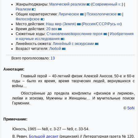
Жанры/поджанры:
Магический реализм
(
Современный
)
|
Реализм
Общие характеристики:
Лирическое
|
Психологическое
|
Философское
Место действия:
Наш мир (Земля)
(
Россия/СССР/Русь
)
Время действия:
20 век
Сюжетные ходы:
Становление/взросление героя
|
Изобретения
и научные исследования
Линейность сюжета:
Линейный с экскурсами
Возраст читателя:
Любой
Всего проголосовало:
13
Аннотация:
Главный герой – 40-летний физик Алексей Аносов. 50-е и 60-е
годы – было их время, время творческих людей, вернувшихся с
войны…
Обострённые до предела конфликты «физиков и лириков»,
любви и эгоизма, Мужчины и Женщины… И мучительные поиски
Гармонии.
©
SoN
Примечание:
Юность, 1965 — №8, с. 3-27 — №9, с. 33-54.
В. Ревич.
Большой десант
(рецензия) // Литературная газета № 120,