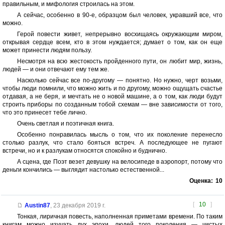
правильным, и мифология строилась на этом.
А сейчас, особенно в 90-е, образцом был человек, укравший все, что
можно.
Герой повести живет, непрерывно восхищаясь окружающим миром,
открывая сердце всем, кто в этом нуждается; думает о том, как он еще
может принести людям пользу.
Несмотря на всю жестокость пройденного пути, он любит мир, жизнь,
людей — и они отвечают ему тем же.
Насколько сейчас все по-другому — понятно. Но нужно, черт возьми,
чтобы люди помнили, что можно жить и по другому, можно ощущать счастье
отдавая, а не беря, и мечтать не о новой машине, а о том, как люди будут
строить приборы по созданным тобой схемам — вне зависимости от того,
что это принесет тебе лично.
Очень светлая и поэтичная книга.
Особенно понравилась мысль о том, что их поколение перенесло
столько разлук, что стало бояться встреч. А последующее не пугают
встречи, но и к разлукам относятся спокойно и буднично.
А сцена, где Поэт везет девушку на велосипеде в аэропорт, потому что
деньги кончились — выглядит настолько естественной...
Оценка:
10
[
10
]
Austin87
,
23 декабря 2019 г.
Тонкая, лиричная повесть, наполненная приметами времени. По таким
книгам можно изучать дух эпохи, людей того поколения — чистых