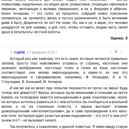
помыслами, нацеленных на общее дело, романтиков, спорящих «физиков и
лириков», мечтающих о великих свершениях, а не о Феррари и айфоне.
Книги Анчарова — это голос из прошлого, зовущий новое поколение
опомниться, не прожигать жизнь в пустых развлечениях и быть великими
даже в быту. Докричится ли он? Не знаю. Но, как и он, я верю, что человек
рождается не для наживы, а для того, чтобы оставить людям часть своей
души и результаты честной работы.
Оценка:
8
[
9
]
rrq64k
,
17 февраля 2015 г.
Который раз уже замечаю, что есть книги, которые читаются буквально
запоем, просто глаз невозможно оторвать от страниц, настолько они
увлекают воображение, настолько точен и сочен их язык, настолько
соответствуют они моему мироощущению, а какие-то из них это
мироощущение и сформировали, например, Ф. Искандер, А. и Б.
Стругацкие, В. Конецкий, М. Анчаров.
И как же им не везет при попытке перенести их прозу на экран! Куда
только все девается? Фразы, которые были чеканными и сочными на листе
бумаги, на телеэкране кажутся напыщенными и даже пошловатыми, герои,
на которых хотелось равняться и с кем хотелось бы пообщаться в реальной
жизни, а не на страницах повести, с экрана выглядят этакими
доморощенными «интеллектуалами», да и само произведение в его кино-
или теле- интерпретации зачастую кроме недоумения – что это? о чем это?
зачем это? – не вызывает ничего.
Так получилось, к сожалению, и данной повестью. Я имею ввиду старую