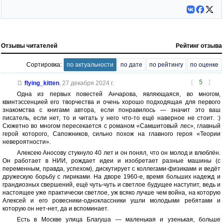
Отзывы читателей
Рейтинг отзыва
Сортировка:
по актуальности
по дате
по рейтингу
по оценке
[
5
]
flying_kitten
,
27 декабря 2024 г.
Одна из первых повестей Анчарова, являющаяся, во многом,
квинтэссенцией его творчества и очень хорошо подходящая для первого
знакомства с книгами автора, если понравилось — значит это ваш
писатель, если нет, то и читать у него что-то ещё наверное не стоит. :)
Сюжетно во многом пересекается с романом «Самшитовый лес», главный
герой которого, Сапожников, сильно похож на главного героя «Теории
невероятности».
Алексею Аносову стукнуло 40 лет и он понял, что он молод и влюблён.
Он работает в НИИ, рождает идеи и изобретает разные машины (с
переменным, правда, успехом), дискутирует с коллегами-физиками и ведёт
дружескую борьбу с лириками. На дворе 1960-е, время больших надежд и
грандиозных свершений, ещё чуть-чуть и светлое будущее наступит, ведь и
настоящее уже практически светлое, уж всяко лучше чем война, на которую
Алексей и его ровесники-одноклассники ушли молодыми ребятами и
которую он нет-нет, да и вспоминает.
Есть в Москве улица Благуша — маленькая и узенькая, больше