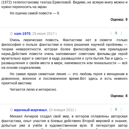
(1972) телепостановку театра Ермоловой. Видимо, не всякую книгу можно и
нужно переносить на экран.
Но оценка самой повести — 9.
Оценка:
9
[
8
]
vam-1970
,
29 июня 2017 г.
Очень лирическая повесть. Фантастики нет в сюжете -только
философия о пользе фантастики и поиск решения научной проблемы —
теории невероятности, которая более философская, чем прикладная
наука.Действия повести очень напоминают советские фильмы,где герой
мучительно курит и смотрит в кадр, размышляя о сути бытия.Так и здесь —
размышления о своём месте в мире, никчемности или гениальности — всё
на основе соцреализма.
Но самая яркая сюжетная линия — это любовь героя к женщинам в
довоенное, военное и послевоенное время.Вот здесь и есть немного
приятной мистики.
Читается легко и интересно.
Оценка:
8
[
6
]
мрачный маргинал
,
10 января 2011 г.
Михаил Анчаров создал свой мир, в котором сплавлены авторская
фантастика, опыт участия в боевых действиях Второй мировой и знания,
добытые уже в учёбе в художественном вузе. В литературе автор