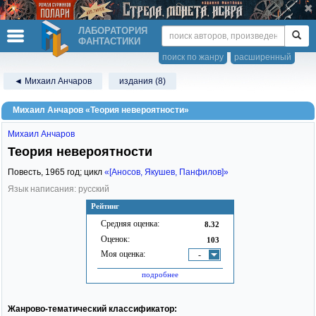
ЛАБОРАТОРИЯ
ФАНТАСТИКИ
поиск по жанру
расширенный
◄ Михаил Анчаров
издания (8)
Михаил Анчаров «Теория невероятности»
Михаил Анчаров
Теория невероятности
Повесть,
1965
год; цикл
«[Аносов, Якушев, Панфилов]»
Язык написания: русский
Рейтинг
Средняя оценка:
8.32
Оценок:
103
Моя оценка:
-
подробнее
Жанрово-тематический классификатор: