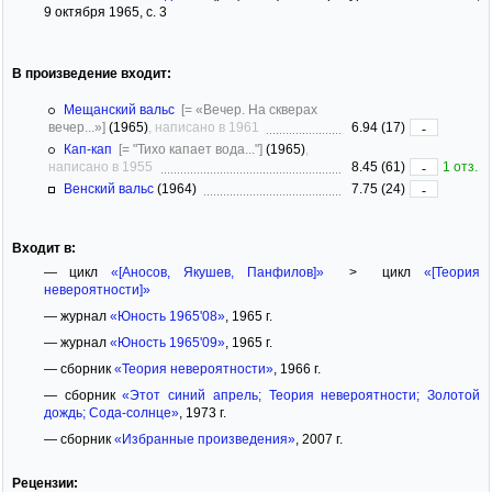
9 октября 1965, с. 3
В произведение входит:
Мещанский вальс
[= «Вечер. На скверах
вечер...»]
(1965)
, написано в 1961
6.94 (17)
-
Кап-кап
[= "Тихо капает вода..."]
(1965)
,
написано в 1955
8.45 (61)
1 отз.
-
Венский вальс
(1964)
7.75 (24)
-
Входит в:
— цикл
«[Аносов, Якушев, Панфилов]»
> цикл
«[Теория
невероятности]»
— журнал
«Юность 1965'08»
, 1965 г.
— журнал
«Юность 1965'09»
, 1965 г.
— сборник
«Теория невероятности»
, 1966 г.
— сборник
«Этот синий апрель; Теория невероятности; Золотой
дождь; Сода-солнце»
, 1973 г.
— сборник
«Избранные произведения»
, 2007 г.
Рецензии: