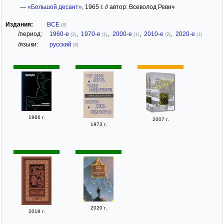
—
«Большой десант»
, 1965 г. // автор: Всеволод Ревич
Издания:
ВСЕ
(8)
/период:
1960-е
,
1970-е
,
2000-е
,
2010-е
,
2020-е
(3)
(1)
(1)
(2)
(1)
/языки:
русский
(8)
1966 г.
2007 г.
1973 г.
2020 г.
2019 г.