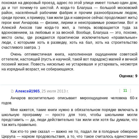
похожая на дворовый проезд, адрес по этой улице имеет только один дом,
да и тот почему-то шестой. А когда-то Благуша — большой московский
район, населённый рабочими фабрик и прочим разнообразным людом,
среди прочих, к примеру, там жили (да и наверное сейчас продолжают жить)
герои книг Анчарова — физики, лирики и неисправимые романтики. Вот и
Алексей Аносов там когда-то жил, а теперь возвращается туда за
вдохновением, за любовью и за весной. Вообще, Благуша — это, похоже,
место силы, где рождаются практически исключительно «правильные»
люди, с которыми хоть в разведку, хоть на бал, хоть на строительство
счастливого завтра. :)
Очень оптимистичная книга, наполненная ощущением советской
оттепели, настоящей (пусть и научной, такой вот парадокс) магией и вечной
поэзией жизни. Повесть нисколько не устаревшая и устаревать, несмотря
на изрядный возраст, не собирающаяся.
Оценка:
9
[
11
]
Алексей1965
,
25 июля 2013 г.
Анчаров восхитительно описывает мироощущение человека 60-х
годов.
Мне кажется, такие книги нужно в обязательном порядке включать в
школьную программу — просто для того, чтобы школьники могли
представить — да, люди действительно так жили или хотя бы думали, что
так жить правильно.
Как кто-то уже сказал — важно не то, падал ли в голодные обмороки
Цюрупа — нарком продовольствия, а то, что такое считалось единственно