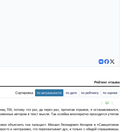
Рейтинг отзыва
Сортировка:
по актуальности
по дате
по рейтингу
по оценке
[
12
]
ц 700, потому что раз, да через раз, прочитав отрывок, я останавливался,
ложенные автором в текст мысли. Так хозяйка многократно проходится утюгом
ё можно объяснить «на пальцах». Михаил Леонидович Анчаров в «Самшитовом
просто и неотразимо, что перехватывает дух, и только с обидой спрашиваешь