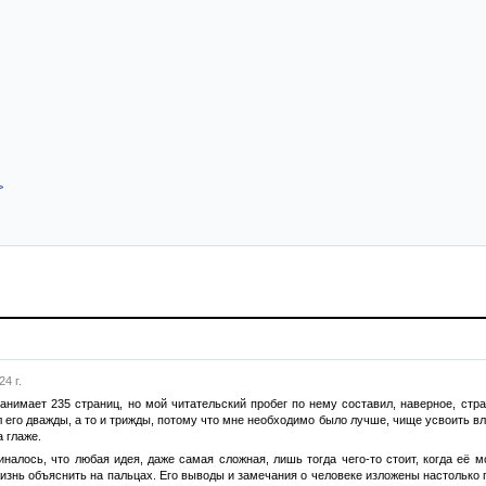
>
4 г.
имает 235 страниц, но мой читательский пробег по нему составил, наверное, страни
 его дважды, а то и трижды, потому что мне необходимо было лучше, чище усвоить в
а глаже.
миналось, что любая идея, даже самая сложная, лишь тогда чего-то стоит, когда е
жизнь объяснить на пальцах. Его выводы и замечания о человеке изложены настолько 