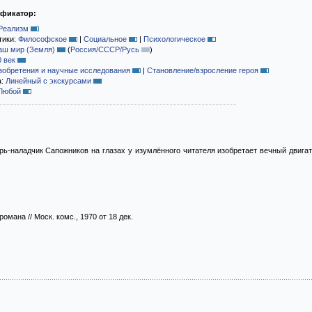
ификатор:
Реализм
тики:
Философское
|
Социальное
|
Психологическое
аш мир (Земля)
(
Россия/СССР/Русь
)
0 век
зобретения и научные исследования
|
Становление/взросление героя
а:
Линейный с экскурсами
Любой
-наладчик Сапожников на глазах у изумлённого читателя изобретает вечный двигате
романа // Моск. комс., 1970 от 18 дек.