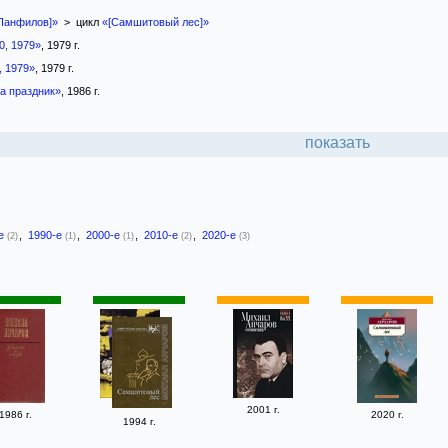
 Панфилов]»
> цикл
«[Самшитовый лес]»
, 1979»
, 1979 г.
 1979»
, 1979 г.
а праздник»
, 1986 г.
показать
-е
,
1990-е
,
2000-е
,
2010-е
,
2020-е
(2)
(1)
(1)
(2)
(3)
2001 г.
1986 г.
2020 г.
1994 г.