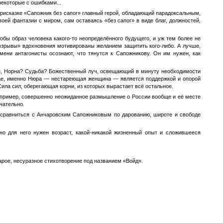
 некоторые с ошибками...
присказке «Сапожник без сапог» главный герой, обладающий парадоксальным,
оей фантазии с миром, сам оставаясь «без сапог» в виде благ, должностей,
бы образ человека какого-то неопределённого будущего, и уж тем более не
е взрывы» вдохновения мотивированы желанием защитить кого-либо. А лучше,
мени антагонисты осознают, что тянутся к Сапожникову. Он им нужен, как
мён, Норна? Судьба? Божественный луч, освещающий в минуту необходимости
чае, именно Нюра — нестареющая женщина — является поддержкой и опорой
ила сил, оберегающая корни, из которых вырастает всё остальное.
 Например, совершенно неожиданное размышление о России вообще и её месте
чательно.
гу сравниться с Анчаровским Сапожниковым по дарованию, широте и свободе
но для него нужен возраст, какой-никакой жизненный опыт и сложившееся
тарое, несуразное стихотворение под названием «Войд».