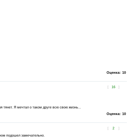
Оценка:
10
[
16
]
я тянет. Я мечтал о таком друге всю свою жизнь...
Оценка:
10
[
2
]
 сном подошел замечательно.