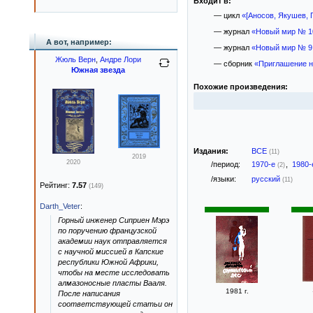
Входит в:
— цикл
«[Аносов, Якушев,
— журнал
«Новый мир № 10
А вот, например:
— журнал
«Новый мир № 9,
Жюль Верн
,
Андре Лори
— сборник
«Приглашение н
Южная звезда
Похожие произведения:
Издания:
ВСЕ
(11)
2019
2020
/период:
1970-е
,
1980
(2)
/языки:
русский
(11)
Рейтинг:
7.57
(149)
Darth_Veter
:
Горный инженер Сиприен Мэрэ
по поручению французской
академии наук отправляется
с научной миссией в Капские
республики Южной Африки,
чтобы на месте исследовать
алмазоносные пласты Вааля.
1981 г.
После написания
соответствующей статьи он