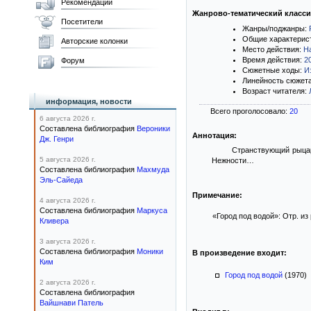
Рекомендации
Жанрово-тематический класс
Посетители
Жанры/поджанры:
Общие характерис
Авторские колонки
Место действия:
Н
Время действия:
2
Форум
Сюжетные ходы:
И
Линейность сюжет
Возраст читателя:
информация, новости
Всего проголосовало:
20
6 августа 2026 г.
Составлена библиография
Вероники
Аннотация:
Дж. Генри
Странствующий рыцарь
5 августа 2026 г.
Нежности…
Составлена библиография
Махмуда
Эль-Сайеда
Примечание:
4 августа 2026 г.
Составлена библиография
Маркуса
«Город под водой»: Отр. из 
Кливера
3 августа 2026 г.
Составлена библиография
Моники
В произведение входит:
Ким
Город под водой
(1970)
2 августа 2026 г.
Составлена библиография
Вайшнави Патель