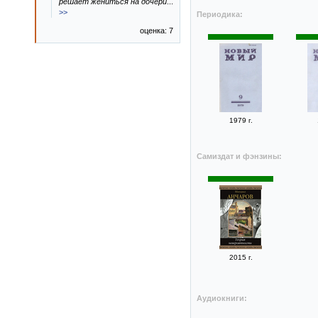
решает жениться на дочери
...
>>
Периодика:
оценка: 7
1979 г.
Самиздат и фэнзины:
2015 г.
Аудиокниги: