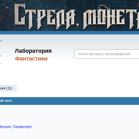
Лаборатория
Фантастики
ния (11)
й лес»
 Якушев, Панфилов]»