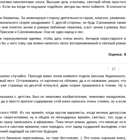
ногими кинолентами эпохи. Высшая цель и мотивы, светлый облик простого
 Если вы когда-то ощущали подобное, автора вы легко поймете. В плоскости
не блаженны. За инженерную сторону деятельности герою, конечно, уважение,
ионального скорее раздражают. С другой стороны, не будь Сапожников таким
е мне понятно зачем в романе любовная тематика, а вот зачем к роману был
 Приском и Сапожниковым. Они не один народ и лес.
е перегруженная идеями, чтобы дать очень много. Анчаров перестарался в
 бы у него тому, как можно написать легко воспринимаемый и связный роман
Оценка:
8
[
12
]
шенно случайно. Проходя мимо полок книжного отдела (весьма бедненького,
й лес». Отталкиваясь от картинки на обложке, да и от названия, решил, что
а уже странице на десятой втянулся, даже скорее провалился в чтение. Ну а
 называл с детства. Был он немножко изобретателем, немножко наладчиком,
да и просто краткое содержание этой книги написать очень сложно, ну а если
ского НИИ. Из тех времён, когда кругом идеалисты, когда вечные дискуссии
ь сверхчеловеки, ну в общем из легендарных времён, светлых, тех, куда и
о сразу записывать в афоризмы. Пока читал роман, думал, что написан он в
аться в светлом времени, смог передать этот заряд тогдашней молодёжи, стал
енней надеждой на светлое будущее.
то банально перескажешь, но тоже бестолково. :) Это очень хорошая книга,