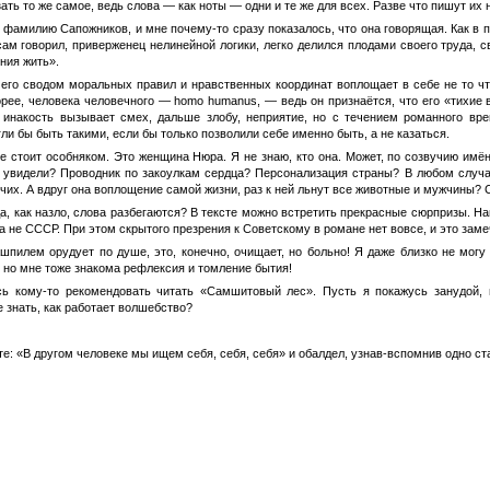
зать то же самое, ведь слова — как ноты — одни и те же для всех. Разве что пишут их
 фамилию Сапожников, и мне почему-то сразу показалось, что она говорящая. Как в 
м говорил, приверженец нелинейной логики, легко делился плодами своего труда, св
ния жить».
его сводом моральных правил и нравственных координат воплощает в себе не то что
корее, человека человечного — homo humanus, — ведь он признаётся, что его «тихи
о инакость вызывает смех, дальше злобу, неприятие, но с течением романного вре
гли бы быть такими, если бы только позволили себе именно быть, а не казаться.
ге стоит особняком. Это женщина Нюра. Я не знаю, кто она. Может, по созвучию и
х увидели? Проводник по закоулкам сердца? Персонализация страны? В любом слу
их. А вдруг она воплощение самой жизни, раз к ней льнут все животные и мужчины? С
да, как назло, слова разбегаются? В тексте можно встретить прекрасные сюрпризы.
а не СССР. При этом скрытого презрения к Советскому в романе нет вовсе, и это заме
ашпилем орудует по душе, это, конечно, очищает, но больно! Я даже близко не мо
но мне тоже знакома рефлексия и томление бытия!
ь кому-то рекомендовать читать «Самшитовый лес». Пусть я покажусь занудой, 
е знать, как работает волшебство?
те: «В другом человеке мы ищем себя, себя, себя» и обалдел, узнав-вспомнив одно с