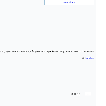
подробнее
ль, доказывает теорему Ферма, находит Атлантиду, и всё это — в поисках
©
bandico
8.11 (9)
-