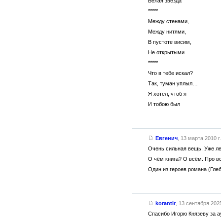
Белая звезда
*****
Между стенами,
Между нитями,
В пустоте висим,
Не открытыми
*****
Что в тебе искал?
Так, туман уплыл…
Я хотел, чтоб я
И тобою был
Евгенич
,
13 марта 2010 г.
Очень сильная вещь. Уже лет
О чём книга? О всём. Про в
Один из героев романа (Глеб
korantir
,
13 сентября 2025
Спасибо Игорю Князеву за ау