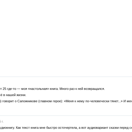
 25 где-то — моя «настольная» книга. Много раз к ней возвращался.
сё в нашей жизни.
) говорит о Сапожникове (главном герое): «Меня к нему по-человечески тянет...» И мен
 г.
диокнигу. Как текст книга мне быстро осточертела, а вот аудиовариант сказки перед