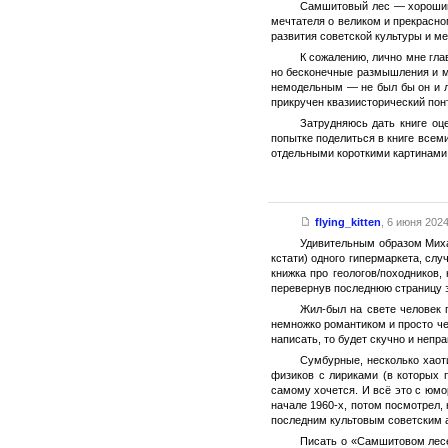
Самшитовый лес — хороший 
мечтателя о великом и прекрасно
развития советской культуры и ме
К сожалению, лично мне гла
но бесконечные размышления и ме
немодельным — не был бы он и ли
прикручен квазиисторический пон
Затрудняюсь дать книге оц
попытке поделиться в книге всем
отдельными короткими картинами.
flying_kitten
,
6 июня 2024 
Удивительным образом Миха
кстати) одного гипермаркета, сл
книжка про геологов/походников,
перевернув последнюю страницу эт
Жил-был на свете человек 
немножко романтиком и просто чел
написать, то будет скучно и неправ
Сумбурные, несколько хаоти
физиков с лириками (в которых п
самому хочется. И всё это с юмо
начале 1960-х, потом посмотрел, 
последним культовым советским а
Писать о «Самшитовом лесе»