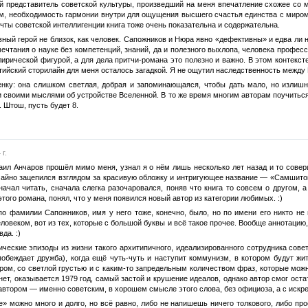
представитель советской культуры, произведший на меня впечатление схожее со м
м, необходимость гармонии внутри для ощущения высшего счастья единства с миром.
чты советской интеллигенции книга тоже очень показательна и содержательна.
вный герой не близок, как человек. Сапожников и Нюра явно «дефективны» и едва ли 
чтания о науке без компетенций, знаний, да и полезного выхлопа, человека професс
рической фигурой, а для дела притчи-романа это полезно и важно. В этом контекст
тийский сторилайн для меня осталось загадкой. Я не ощутил наследственность между
енку: она слишком светлая, добрая и запоминающаяся, чтобы дать мало, но излишн
и своими мыслями об устройстве Вселенной. В то же время многим авторам поучиться
 Штош, пусть будет 8.
г.
ил Анчаров прошёл мимо меня, узнал я о нём лишь несколько лет назад и то совер
учайно зацепился взглядом за красивую обложку и интригующее название — «Самшитовы
 начал читать, сначала слегка разочаровался, поняв что книга то совсем о другом, 
ого романа, понял, что у меня появился новый автор из категории любимых. :)
по фамилии Сапожников, имя у него тоже, конечно, было, но по имени его никто не
овеком, вот из тех, которые с большой буквы и всё такое прочее. Вообще аннотацию, 
да. :)
ческие эпизоды из жизни такого архитипичного, идеализированного сотрудника совет
обеждает дружба), когда ещё чуть-чуть и наступит коммунизм, в котором будут жит
ром, со светлой грустью и с каким-то запредельным количеством фраз, которые можн
нет, оказывается 1979 год, самый застой и крушение идеалов, однако автор смог ост
втором — именно советским, в хорошем смысле этого слова, без официоза, а с искр
 можно много и долго, но всё равно, либо не напишешь ничего толкового, либо прос