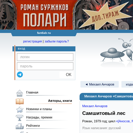
fantlab ru
регистрация
|
забыли пароль?
вход
OK
◄ Михаил Анчаров
изда
Главная
Михаил Анчаров «Самшитовы
Авторы, книги
Михаил Анчаров
Новинки и планы
Самшитовый лес
Награды, премии
Роман,
1979
год; цикл
«[Аносов,
Рейтинги
Язык написания: русский