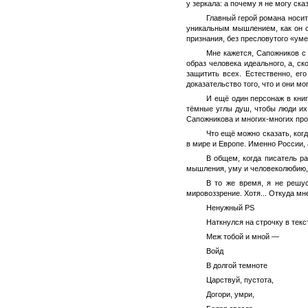
у зеркала: а почему я не могу ска
Главный герой романа носит
уникальным мышлением, как он са
признания, без пресловутого «уме
Мне кажется, Сапожников с 
образ человека идеального, а, с
защитить всех. Естественно, ег
доказательство того, что и они мо
И ещё один персонаж в кни
тёмные углы душ, чтобы люди и
Сапожникова и многих-многих проч
Что ещё можно сказать, ког
в мире и Европе. Именно России, 
В общем, когда писатель р
мышления, уму и человеколюбию, 
В то же время, я не решус
мировоззрение. Хотя... Откуда мн
Ненужный PS
Наткнулся на строчку в текс
Меж тобой и мной —
Войд
В долгой темноте
Царствуй, пустота,
Догори, умри,