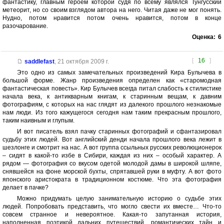
фантастику, главным героем которой судя по всему являлся Тунгусский
метеорит, но со своим взглядом автора на него. Читая даже не мог понять.
Нудно, потом нравится потом очень нравится, потом в конце
разочарование.
Оценка:
6
[
16
]
saddlefast
,
21 октября 2009 г.
Это одно из самых замечательных произведений Кира Булычева в
большой форме. Жанр произведения определен как «старомодная
фантастическая повесть». Кир Булычев всегда питал слабость к стилистике
начала века, к антикварным книгам, к старинным вещам, к давним
фотографиям, с которых на нас глядят из далекого прошлого незнакомые
нам люди. Из того кажущегося сегодня нам таким прекрасным прошлого,
таким наивным и глупым.
И вот писатель взял пачку старинных фотографий и сфантазировал
судьбу этих людей. Вот английский денди начала прошлого века лежит в
шезлонге и смотрит на нас. А вот группа ссыльных русских революционерок
– сидят в какой-то избе в Сибири, каждая из них – особый характер. А
рядом — фотография со вкусом одетой молодой дамы в широкой шляпе,
снявшейся на фоне морской бухты, спрятавшей руки в муфту. А вот фото
японского аристократа в традиционном костюме. Что эта фотография
делает в пачке?
Можно придумать целую занимательную историю о судьбе этих
людей. Попробовать представить, что могло свести их вместе… Что-то
совсем странное и невероятное. Какая-то запутанная история,
наполненная поэтикой дальних путешествий, романтических тайн и