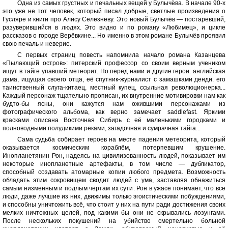
Одна из самых грустных и печальных вещей у Булычёва. В начале 90-х
это уже не тот человек, который писал добрые, светлые произведения о
Гусляре и книги про Алису Селезнёву. Это новый Булычёв — постаревший,
разуверившийся в людях. Это видно и по роману «Любимец», и цикле
рассказов о городе Верёвкине... Но именно в этом романе Булычёв проявил
свою печаль и неверие.
С первых страниц повесть напомнила начало романа Казанцева
«Пылающий остров»: питерский профессор со своим верным учеником
ищут в тайге упавший метеорит. Но перед нами и другие герои: английская
дама, ищущая своего отца, её спутник-журналист с замашками денди. его
таинственный слуга-китаец, местный купец, ссыльная революционерка...
Каждый персонаж тщательно прописан, их внутренние мотивировки нам как
будто-бы ясны, они кажутся нам ожившими персонажами из
фотографического альбома, как верно замечает saddlefast. Яркими
красками описана Восточная Сибирь с её маленькими городками и
полноводными полудикими реками, загадочная и сумрачная тайга...
Сама судьба собирает героев на месте падения метеорита, который
оказывается космическим кораблём, потерпевшим крушение.
Инопланетянин Рон, надеясь на цивилизованность людей, показывает им
некоторые инопланетные артефакты, в том числе — дубликатор,
способный создавать атомарные копии любого предмета. Возможность
обладать этим сокровищем сводит людей с ума, заставляя обнажиться
самым низменным и подлым чертам их сути. Рон в ужасе понимает, что все
люди, даже лучшие из них, движимы только эгоистическими побуждениями,
и способны уничтожить всё, что стоит у них на пути ради достижения своих
мелких ничтожных целей, под какими бы они не скрывались лозунгами.
После нескольких покушений на убийство смертельно больной