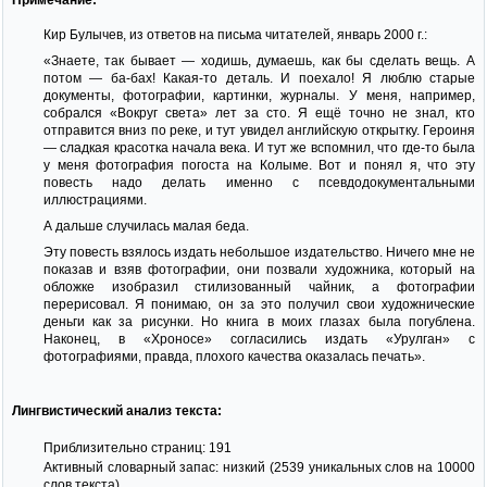
Кир Булычев, из ответов на письма читателей, январь 2000 г.:
«Знаете, так бывает — ходишь, думаешь, как бы сделать вещь. А
потом — ба-бах! Какая-то деталь. И поехало! Я люблю старые
документы, фотографии, картинки, журналы. У меня, например,
собрался «Вокруг света» лет за сто. Я ещё точно не знал, кто
отправится вниз по реке, и тут увидел английскую открытку. Героиня
— сладкая красотка начала века. И тут же вспомнил, что где-то была
у меня фотография погоста на Колыме. Вот и понял я, что эту
повесть надо делать именно с псевдодокументальными
иллюстрациями.
А дальше случилась малая беда.
Эту повесть взялось издать небольшое издательство. Ничего мне не
показав и взяв фотографии, они позвали художника, который на
обложке изобразил стилизованный чайник, а фотографии
перерисовал. Я понимаю, он за это получил свои художнические
деньги как за рисунки. Но книга в моих глазах была погублена.
Наконец, в «Хроносе» согласились издать «Урулган» с
фотографиями, правда, плохого качества оказалась печать».
Лингвистический анализ текста:
Приблизительно страниц: 191
Активный словарный запас: низкий (2539 уникальных слов на 10000
слов текста)