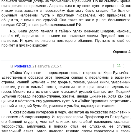
польётся золотой дождь на творческих избранников. Но не сбылось, кроме
грязи, ничего не пролилось. А признаться в глупости, пусть и временной, как
и всем нам, жившим в перестройку, фантасту было стыдно. Т.е был он
обычным человеком, пусть и приятным писателем. Что примиряет, в
общем-то, с ним и его судьбой. Она такая же как и у нас, большинства
граждан СССР, а ныне рабов колониальной РФ.
P.S. Книга долго лежала в тайных углах книжных шкафов, наконец
нашёл её, перечитал и... вынес на почтовые ящики. Вредной она не
является. И даже не лишена некоторого обаяния. Пустькто-то ещё её
прочтёт и грустно вздохнёт.
Оценка:
4
[
11
]
Podebrad
,
21 августа 2015 г.
«Тайна Урулгана» — переходная вещь в творчестве Кира Булычёва.
Естественным образом этот переход совпал с переломом в развитии
страны. Ранний Булычёв – это добрые, тонкие, умные книги, умеренный
позитив, увлекательный сюжет, симпатичные и при этом не идеальные
герои. Многие из этих книг стали классикой русской фантастики. Поздний
Булычёв гораздо пессимистичнее, жёстче, иногда циничнее. Хотя как раз
цинизм и жёсткость ему удавались хуже. А в «Тайне Урулгана» встретились
ранний и поздний Булычёв, усмешка и улыбка, надежда и отчаяние.
Сюжет романа интересен в меру, несмотря на множество перипетий и
не совсем обычную концовку. Интереснее герои. Профессор из Петербурга,
его бывший студент, местный олигарх, его слабый наследник, ссыльная
террористка, англичанка в поисках отца, её служанка, её спутник,
загадочный азиат. Автор наделил каждого своим характером и своей