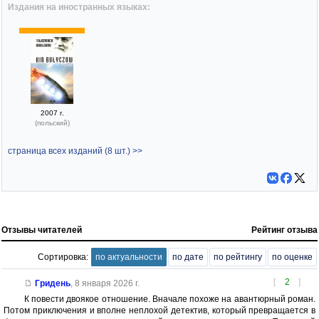
Издания на иностранных языках:
2007 г.
(польский)
страница всех изданий (8 шт.) >>
Отзывы читателей
Рейтинг отзыва
Сортировка:
по актуальности
по дате
по рейтингу
по оценке
[
2
]
Гридень
,
8 января 2026 г.
К повести двоякое отношение. Вначале похоже на авантюрный роман.
Потом приключения и вполне неплохой детектив, который превращается в