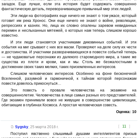
загадок. Еще лучше, если эта история будет содержать совершенно
фантастическую деталь, переворачивающую привычный мир этих людей.
Эти люди на фотографиях еще ничего не знают о том ужасе, который
готовит им река Хронос. Они еще ничего не знают о войне, революции,
репрессиях и казнях. Но, лица их словно опалены заревом невиданных
перемен и неслыханных мятежей, о которых нам теперь слишком хорошо
известно.
И эти люди становятся участниками диковинных событий. И эти
события на миг срывают с них все маски. Проверяют на деле силу их чести
и достоинства. И участники разворачивающихся в повести событий теперь
— не чудаковатые персонажи из далекого старомодного мира, а такие же
существа из плоти и крови, как и мы. Столь же безжалостными в
достижении своих таких мелких, таких приземленных интересов.
Слишком человеческих интересов. Особенно на фоне бесконечной
Вселенной, разумной и гармоничной, к тайнам которой персонажам
повести довелось прикоснуться…
Это повесть о провале человечества на экзамене на
совершеннолетие. Человечества в лице самых разных его представителей.
Где экзамен принимали вовсе не живущие в совершенстве цивилизации,
обитающие в глубинах Космоса. А простая человеческая совесть.
Оценка:
10
[
11
]
Sygsky
,
25 марта 2018 г.
Поступил явственно слышимый душами интеллигентов призыв