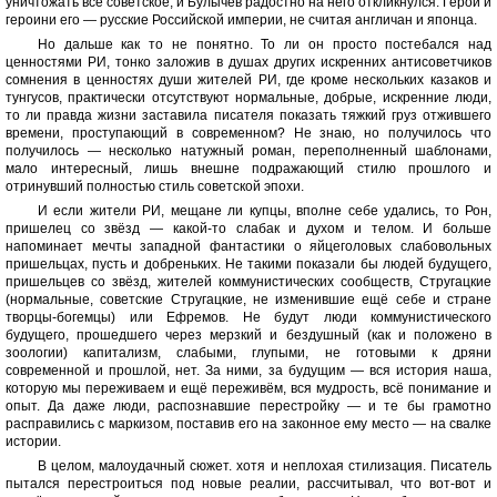
уничтожать всё советское, и Булычёв радостно на него откликнулся. Герои и
героини его — русские Российской империи, не считая англичан и японца.
Но дальше как то не понятно. То ли он просто постебался над
ценностями РИ, тонко заложив в душах других искренних антисоветчиков
сомнения в ценностях души жителей РИ, где кроме нескольких казаков и
тунгусов, практически отсутствуют нормальные, добрые, искренние люди,
то ли правда жизни заставила писателя показать тяжкий груз отжившего
времени, проступающий в современном? Не знаю, но получилось что
получилось — несколько натужный роман, переполненный шаблонами,
мало интересный, лишь внешне подражающий стилю прошлого и
отринувший полностью стиль советской эпохи.
И если жители РИ, мещане ли купцы, вполне себе удались, то Рон,
пришелец со звёзд — какой-то слабак и духом и телом. И больше
напоминает мечты западной фантастики о яйцеголовых слабовольных
пришельцах, пусть и добреньких. Не такими показали бы людей будущего,
пришельцев со звёзд, жителей коммунистических сообществ, Стругацкие
(нормальные, советские Стругацкие, не изменившие ещё себе и стране
творцы-богемцы) или Ефремов. Не будут люди коммунистического
будущего, прошедшего через мерзкий и бездушный (как и положено в
зоологии) капитализм, слабыми, глупыми, не готовыми к дряни
современной и прошлой, нет. За ними, за будущим — вся история наша,
которую мы переживаем и ещё переживём, вся мудрость, всё понимание и
опыт. Да даже люди, распознавшие перестройку — и те бы грамотно
расправились с маркизом, поставив его на законное ему место — на свалке
истории.
В целом, малоудачный сюжет. хотя и неплохая стилизация. Писатель
пытался перестроиться под новые реалии, рассчитывал, что вот-вот и