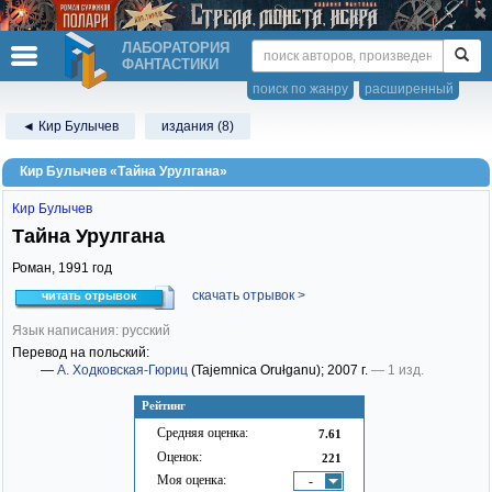
ЛАБОРАТОРИЯ
ФАНТАСТИКИ
поиск по жанру
расширенный
◄ Кир Булычев
издания (8)
Кир Булычев «Тайна Урулгана»
Кир Булычев
Тайна Урулгана
Роман,
1991
год
скачать отрывок >
читать отрывок
Язык написания: русский
Перевод на польский:
—
А. Ходковская-Гюриц
(Tajemnica Orułganu)
; 2007 г.
— 1 изд.
Рейтинг
Средняя оценка:
7.61
Оценок:
221
Моя оценка:
-