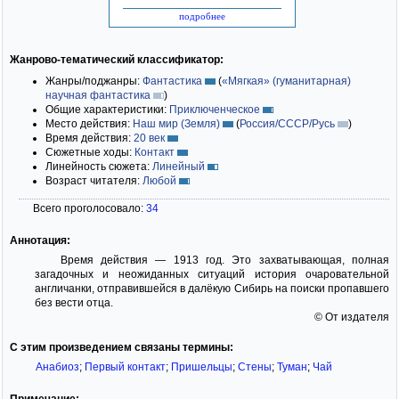
подробнее
Жанрово-тематический классификатор:
Жанры/поджанры:
Фантастика
(
«Мягкая» (гуманитарная)
научная фантастика
)
Общие характеристики:
Приключенческое
Место действия:
Наш мир (Земля)
(
Россия/СССР/Русь
)
Время действия:
20 век
Сюжетные ходы:
Контакт
Линейность сюжета:
Линейный
Возраст читателя:
Любой
Всего проголосовало:
34
Аннотация:
Время действия — 1913 год. Это захватывающая, полная
загадочных и неожиданных ситуаций история очаровательной
англичанки, отправившейся в далёкую Сибирь на поиски пропавшего
без вести отца.
© От издателя
С этим произведением связаны термины:
Анабиоз
;
Первый контакт
;
Пришельцы
;
Стены
;
Туман
;
Чай
Примечание: