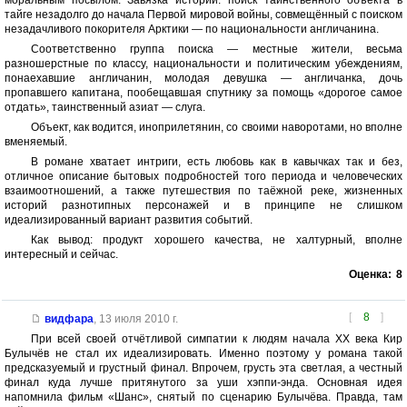
моральным посылом. Завязка истории: поиск таинственного объекта в
тайге незадолго до начала Первой мировой войны, совмещённый с поиском
незадачливого покорителя Арктики — по национальности англичанина.
Соответственно группа поиска — местные жители, весьма
разношерстные по классу, национальности и политическим убеждениям,
понаехавшие англичанин, молодая девушка — англичанка, дочь
пропавшего капитана, пообещавшая спутнику за помощь «дорогое самое
отдать», таинственный азиат — слуга.
Объект, как водится, иноприлетянин, со своими наворотами, но вполне
вменяемый.
В романе хватает интриги, есть любовь как в кавычках так и без,
отличное описание бытовых подробностей того периода и человеческих
взаимоотношений, а также путешествия по таёжной реке, жизненных
историй разнотипных персонажей и в принципе не слишком
идеализированный вариант развития событий.
Как вывод: продукт хорошего качества, не халтурный, вполне
интересный и сейчас.
Оценка:
8
[
8
]
видфара
,
13 июля 2010 г.
При всей своей отчётливой симпатии к людям начала XX века Кир
Булычёв не стал их идеализировать. Именно поэтому у романа такой
предсказуемый и грустный финал. Впрочем, грусть эта светлая, а честный
финал куда лучше притянутого за уши хэппи-энда. Основная идея
напомнила фильм «Шанс», снятый по сценарию Булычёва. Правда, там