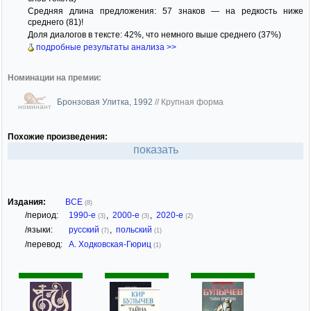
Средняя длина предложения: 57 знаков — на редкость ниже
среднего (81)!
Доля диалогов в тексте: 42%, что немного выше среднего (37%)
подробные результаты анализа >>
Номинации на премии:
Бронзовая Улитка, 1992
//
Крупная форма
номинант
Похожие произведения:
показать
Издания:
ВСЕ
(8)
/период:
1990-е
,
2000-е
,
2020-е
(3)
(3)
(2)
/языки:
русский
,
польский
(7)
(1)
/перевод:
А. Ходковская-Гюриц
(1)