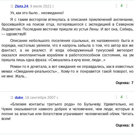
[
4
]
Zlata.24
,
9 июля 2021 г.
Ух, как это было... неожиданно!
Я с таким восторгом втянулась в описания приключений англичанки,
бросившейся на поиски отца, потерявшегося с экспедицией в Северном
Ледовитом. Последние весточки пришли из устья Лены. И вот она, Сибирь,
— здравствуй!
Описание небольшого поселения ссыльных, их налаженного быта и
порядка, настолько увлекли, что я напрочь забыла о том, что автор все же
фантаст, а не реалист. И когда обнаруженный тунгусский метеорит
оказался инопланетным кораблем в работоспособном состоянии, на ум
пришла лишь одна фраза: «Смешались в кучу кони, люди...»
Роман-то я дочитала, а вот ожидания не оправдались, как в известных
мемах «Ожидание-реальность»... Кому-то и понравится такой поворот, но
не мне. Жаль...
Оценка:
7
[
4
]
duke
,
18 сентября 2007 г.
«Близкие контакты третьего рода» по Булычеву. Удивительно, но
Чужие оказываются намного добрее и человечнее, чем люди, которые в
погоне за властью или богатством утрачивают человеческий облик. Читать
всем!
Оценка:
8