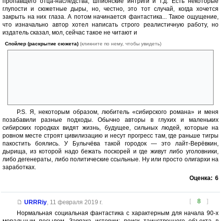
пропавщего отца-наследства, шпионские интриги и т.д. Есть некоторые
глупости и сюжетные дыры, но, честно, это тот случай, когда хочется
закрыть на них глаза. А потом начинается фантастика... Такое ощущение,
что изначально автор хотел написать строго реалистичную работу, но
издатель сказал, мол, сейчас такое не читают и
Спойлер (раскрытие сюжета)
(кликните по нему, чтобы увидеть)
Булычёву пришлось белыми нитками пришивать идиотского
инопланетянина с дебильным кораблём, тупым дубликатором и
кретинским «соперничеством»-уговорами героев отдать сокровище
именно им. Если бы не эта фигня, то оценка была бы на два балла
выше. Ну и в эпилоге автор смачно прошёлся по своим героям, будто
успел их возненавидеть и решил отыграться напоследок.
P.S. Я, некоторым образом, любитель «сибирского романа» и меня
позабавили разные подходы. Обычно авторы в глухих и маленьких
сибирских городках видят жизнь, будущее, сильных людей, которые на
ровном месте строят цивилизацию и несут прогресс там, где раньше тигры
пакостить боялись. У Булычёва такой городок — это лайт-Верёвкин,
дырища, из которой надо бежать поскорей и где живут либо уголовники,
либо дегенераты, либо политические ссыльные. Ну или просто олигархи на
заработках.
Оценка:
6
[
8
]
URRRiy
,
11 февраля 2019 г.
Нормальная социальная фантастика с характерным для начала 90-х