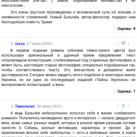
инопланетянин улетает с Земли, обуреваемый ненавистью к её
обитателям...
Это очень грустное произведение о человеческой сути, об эгоизме, о
низменности стремлений. Новый Булычёв, автор-философ, подарил нам
бесподобную повесть. Браво.
Оценка:
9
[
10
]
zarya
,
27 июня 2008 г.
В первом издании романа (обложка тёмно-синего цвета) был
использован оригинальный и удачный приём оформления: текст
сопровождали иллюстрации, стилизованные под старинные фотографии; а
может быть, настоящие старые фотографии, специально подобранные так,
чтобы соответствовать тексту. Это впечатляло и добавляло книге
достоверности. Сегодня можно увидеть нечто подобное в некоторых книгах
Акунина, но ни одно из последующих изданий «Тайны Урулгана» не
воспроизвело иллюстраций, а жаль.
Оценка:
7
[
5
]
Тимолеонт
,
28 июня 2024 г.
А ведь Булычёв небезуспешно испытал себя в жанре «сибирского
романа!» Получилось неожиданно круто и интересно — начало двадцатого
века, кучка самых разных людей, которых в разное время разными путями
занесло в Сибирь, разные мотивации, характеры и прочее. Да и
приключения вполне себе любопытны — есть и любовные линии, и поиск