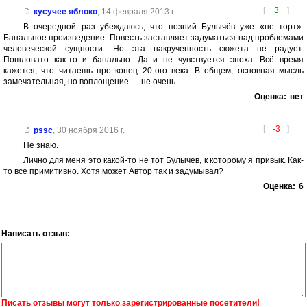
[
3
]
кусучее яблоко
,
14 февраля 2013 г.
В очередной раз убеждаюсь, что позний Булычёв уже «не торт».
Банальное произведение. Повесть заставляет задуматься над проблемами
человеческой сущности. Но эта накрученность сюжета не радует.
Пошловато как-то и банально. Да и не чувствуется эпоха. Всё время
кажется, что читаешь про конец 20-ого века. В общем, основная мысль
замечательная, но воплощение — не очень.
Оценка:
нет
[
-3
]
pssc
,
30 ноября 2016 г.
Не знаю.
Лично для меня это какой-то не тот Булычев, к которому я привык. Как-
то все примитивно. Хотя может Автор так и задумывал?
Оценка:
6
Написать отзыв:
Писать отзывы могут только зарегистрированные посетители!