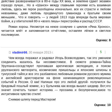
действие разворачивается в 80-е годы XX века, и земляне сдают экзамен
гораздо лучше... Но в «Шансе» между главными героями есть взаимная
любовь, здесь же герои разобщены изначально. все их страсти и любови
невзаимны, даже любовь продвинутого гуманоида к братьям своим
меньшим... Что и говорить — у людей 1913 года впереди была мировая
бойня, а у обитателей 80-х «всего лишь» перестройка и распад СССР.
Роман хорош. Несмотря на некое созвучие с циклом «Река Хронос»,
читается влёт и запоминается отчётливо, оставляя лёгкое и светлое
послевкусие.
Оценка:
8
[
5
]
vladimir66
,
30 января 2013 г.
Чем всегда поражал и радовал Игорь Всеволодович, так это умением
соединить казалось бы несовместимое. В сюжете романа«Тайна
Урулгана«соседствуют пропавшая арктическая экспедиция, и поиски
урулганского метеорита, космические пришельцы и японские шпионы в
тунгусской тайге,и все это разбавлено любовным романом русского мужика
и английской аристократки на фоне начинающихся революционных
событий в России. О как! Напиши про это любой другой- получился бы
бредовый пошлый комикс, а у Булычева как всегда вышел шедевр. Вот,что
значит сочетать талант историка — прозаика и безупречное,какое то
интуитивное чувство стиля!
Снимаю шляпу перед Мастером!
Оценка:
10