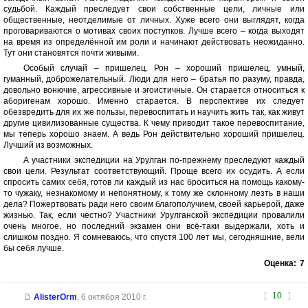
судьбой. Каждый преследует свои собственные цели, личные или
общественные, неотделимые от личных. Хуже всего они выглядят, когда
проговариваются о мотивах своих поступков. Лучше всего – когда выходят
на время из определённой им роли и начинают действовать неожиданно.
Тут они становятся почти живыми.
Особый случай – пришелец. Рон – хороший пришелец, умный,
гуманный, доброжелательный. Люди для него – братья по разуму, правда,
довольно вонючие, агрессивные и эгоистичные. Он старается относиться к
аборигенам хорошо. Именно старается. В перспективе их следует
обезвредить для их же пользы, перевоспитать и научить жить так, как живут
другие цивилизованные существа. К чему приводит такое перевоспитание,
мы теперь хорошо знаем. А ведь Рон действительно хороший пришелец.
Лучший из возможных.
А участники экспедиции на Урулган по-прежнему преследуют каждый
свои цели. Результат соответствующий. Проще всего их осудить. А если
спросить самих себя, готов ли каждый из нас броситься на помощь какому-
то чужаку, незнакомому и непонятному, к тому же склонному лезть в наши
дела? Пожертвовать ради него своим благополучием, своей карьерой, даже
жизнью. Так, если честно? Участники Урулганской экспедиции провалили
очень многое, но последний экзамен они всё-таки выдержали, хоть и
слишком поздно. Я сомневаюсь, что спустя 100 лет мы, сегодняшние, вели
бы себя лучше.
Оценка:
7
[
10
]
AlisterOrm
,
6 октября 2010 г.