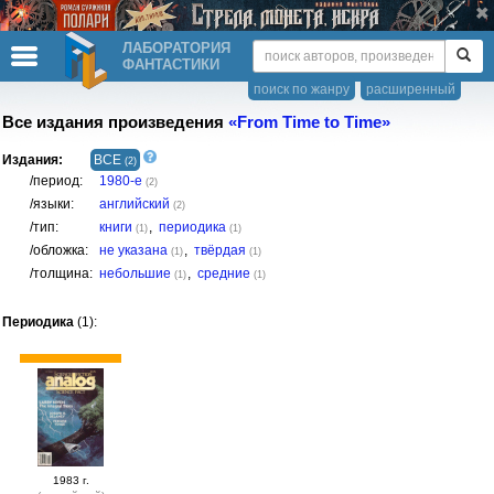
ЛАБОРАТОРИЯ
ФАНТАСТИКИ
поиск по жанру
расширенный
Все издания произведения
«From Time to Time»
Издания:
ВСЕ
(2)
/период:
1980-е
(2)
/языки:
английский
(2)
/тип:
книги
,
периодика
(1)
(1)
/обложка:
не указана
,
твёрдая
(1)
(1)
/толщина:
небольшие
,
средние
(1)
(1)
Периодика
(1):
1983 г.