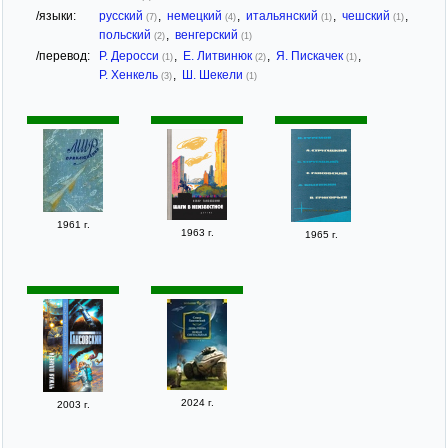
/языки:
русский
,
немецкий
,
итальянский
,
чешский
,
(7)
(4)
(1)
(1)
польский
,
венгерский
(2)
(1)
/перевод:
Р. Деросси
,
Е. Литвинюк
,
Я. Пискачек
,
(1)
(2)
(1)
Р. Хенкель
,
Ш. Шекели
(3)
(1)
1961 г.
1963 г.
1965 г.
2024 г.
2003 г.