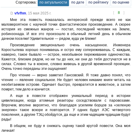
Сортировка:
по актуальности
по дате
по рейтингу
по оценке
[
8
]
vfvfhm
,
15 мая 2025 г.
Мне эта повесть показалась интересной прежде всего не как
маловероятное с научной точки фантастическое произведение. А скорее
история из смежных жанров — постап, последний человек на Земле,
робинзонада. И все это произошло в обычный летний день в обычном
дачном поселке! Удивительное — рядом, куда уж ближе!
Произведение эмоционально очень насыщенное. Инженера
Коростылева хорошо понимаешь и остро ему сопереживаешь. С каждым,
наверно, такое бывало — острое, неизбывное переживание одиночества.
Кажется, близкие рядом, но ни ты до них, ни они до тебя достучатся не в
силах. Словно ты в коконе, словно живешь в другой временной проекции.
Очень точно переданы эти ощущения!
Про чтение — верно заметил Гансовский. Я тоже давно понял, что
чтение — явление социальное. Не будет человек никакие книги читать на
необитаемом острове. Одичает быстро, превратится в животное, а затем
помрет, тем дело и кончится.
А еще в повести отображен уникальный период в истории
цивилизации, когда атомные реакторы соседствовали с паровозами.
Впрочем, вполне вероятно, что благодаря усилиям борцов за «зеленую
энергию» такое вскоре и повторится. У одних будут АЭС четвертого
поколения, а другие ТЭЦ обойдутся, да еще и этим чадящим чудищам будут
рады!
В общем, не буду я снижать оценку такой крутой повести. Она моя
личная!