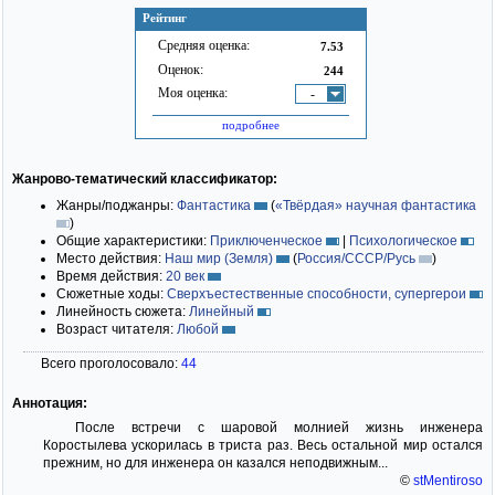
Рейтинг
Средняя оценка:
7.53
Оценок:
244
Моя оценка:
-
подробнее
Жанрово-тематический классификатор:
Жанры/поджанры:
Фантастика
(
«Твёрдая» научная фантастика
)
Общие характеристики:
Приключенческое
|
Психологическое
Место действия:
Наш мир (Земля)
(
Россия/СССР/Русь
)
Время действия:
20 век
Сюжетные ходы:
Сверхъестественные способности, супергерои
Линейность сюжета:
Линейный
Возраст читателя:
Любой
Всего проголосовало:
44
Аннотация:
После встречи с шаровой молнией жизнь инженера
Коростылева ускорилась в триста раз. Весь остальной мир остался
прежним, но для инженера он казался неподвижным...
©
stMentiroso