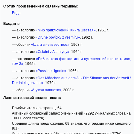
С этим произведением связаны термины:
Вода
Входит в:
— антологию
«Мир приключений. Книга шестая»
, 1961 г.
— антологию
«Druhé povídky z vesmíru»
, 1962 г.
— сборник
«Шаги в неизвестное»
, 1963 г.
— антологию
«Ostatni z Atlantydy»
, 1964 г.
— антологию
«Библиотека фантастики и путешествий в пяти томах,
том 3»
, 1965 г.
— антологию
«Passi nell'ignoto»
, 1966 г.
— антологию
«Das Mädchen aus dem All / Die Stimme aus der Antiwelt /
Der Intelligenztest»
, 1979 г.
— сборник
«Чужая планета»
, 2003 г.
Лингвистический анализ текста:
Приблизительно страниц: 64
Активный словарный запас: очень низкий (2292 уникальных слова на
10000 слов текста)
Средняя длина предложения: 69 знаков, что гораздо ниже среднего
(81)
Доля диалогов в тексте: 9% — на редкость ниже среднего (37%)!