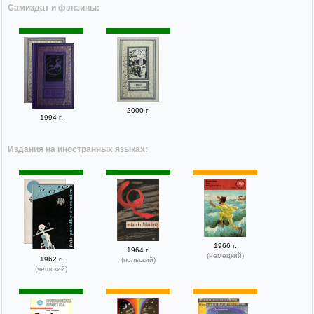
Самиздат и фэнзины:
2000 г.
1994 г.
Издания на иностранных языках:
1966 г.
1964 г.
(немецкий)
1962 г.
(польский)
(чешский)