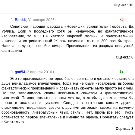
Оценка:
10
[
-2
]
Baskk
,
31 января 2026 г.
Советская пародия рассказа «Новейший ускоритель» Герберта Дж
Уэллса. Если у последнего хотя бы ненаучное, но фантастическое
изобретение, то в СССР хватило шаровой молнии. И положительный
инженер и «отрицательный Жора» начинают жить в 300 раз быстрее.
Написано глупо, но не без юмора. Произведение из разряда ненаучной
фантастики
Оценка:
6
[
12
]
god54
,
3 апреля 2010 г.
Это то произведение, которое было прочитано в детстве и оставило в
душе неизгладимое впечатление. Тогда мы не были избалованы выбором
фантастических произведений и сравнивать сюжеты было просто не с чем.
Но это запомнилось своим необычным сюжетом и фантастической
гипотезой. Помню, сколько раз сам мечтал, а чтобы сделал я, если бы
попал в аналогичные условия. Сегодня впечатления совсем другие,
стариковские, въедливые, сверка с другими авторами, сверка на научную
обоснованность, литературный язык, стиль... Нет, прочь всё это. Пусть
останется то первое впечатление и именно та оценка. Прочитать следует
обязательно.
Оценка:
8