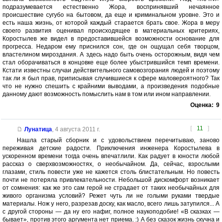
подразумевается естественно Жора, воспринявший нечаянное
происшествие сугубо на бытовом, да еще и криминальном уровне. Это и
есть наша жизнь, от которой каждый старается брать свое. Жора в меру
своего развития оценивал происходящее в материальных критериях,
Коростылев же видел в предоставившейся возможности основание для
прогресса. Недаром ему приснился сон, где он ощущал себя творцом,
властелином мироздания. А здесь надо быть очень осторожным, видя чем
стал оборачиваться в концовке еще более убыстрившийся темп времени.
Кстати известны случаи действительного самовозгорания людей и поэтому
так ли я был прав, приписывая случившиеся к сфере маловероятного? Так
что не нужно спешить с крайними выводами, а произведения подобные
данному дают возможность помыслить нам в том или ином направлении.
Оценка:
9
[
11
]
Лунатица
,
4 августа 2011 г.
Нашла старый сборник и с удовольствием перечитываю, заново
переживая детские радости. Приключения инженера Коростылева в
ускоренном времени тогда очень впечатлили. Как радует в юности любой
рассказ о сверхвозможностях, о необычайном. Да, сейчас, взрослыми
глазами, стиль повести уже не кажется столь блистательным. Но повесть
почти не потеряла привлекательности. Небольшой дискомфорт возникает
от сомнения: как же это сам герой не страдает от таких необычайных для
живого организма условий? Режет чуть ли не голыми руками твердые
материалы. Нож у него, разрезав доску, как масло, всего лишь затупился... А
с другой стороны — да ну его нафиг, полное наукоподобие! «В сказках —
бывает», против этого аргумента нет приема. :) А без сказок жизнь скучна и