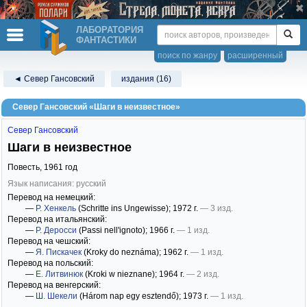
ЛАБОРАТОРИЯ
ФАНТАСТИКИ
поиск по жанру
расширенный
◄ Север Гансовский
издания (16)
Север Гансовский «Шаги в неизвестное»
Север Гансовский
Шаги в неизвестное
Повесть,
1961
год
Язык написания: русский
Перевод на немецкий:
—
Р. Хенкель
(Schritte ins Ungewisse)
; 1972 г.
— 3 изд.
Перевод на итальянский:
—
Р. Деросси
(Passi nell'ignoto)
; 1966 г.
— 1 изд.
Перевод на чешский:
—
Я. Пискачек
(Kroky do neznáma)
; 1962 г.
— 1 изд.
Перевод на польский:
—
Е. Литвинюк
(Kroki w nieznane)
; 1964 г.
— 2 изд.
Перевод на венгерский:
—
Ш. Шекели
(Három nap egy esztendő)
; 1973 г.
— 1 изд.