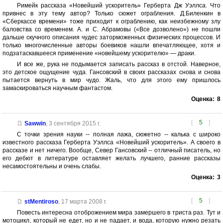
Римейк рассказа «Новейший ускоритель» Герберта Дж Уэллса. Что
привнес в эту тему автор? Только сюжет ограбления. Д.Биленкин в
«Сберкассе времени» тоже приходит к ограблению, как неизбежному злу
баловства со временем. А. и С. Абрамовы («Все дозволено») не пошли
дальше скучного описания чудес заторможенных физических процессов. И
только многочисленные авторы боевиков нашли впечатляющее, хотя и
подзатаскавшееся применение «новейшему ускорителю» — драки.
И все же, рука не подымается записать рассказ в отстой. Наверное,
это детское ощущение чуда. Гансовский в своих рассказах снова и снова
пытается вернуть в мир чудо. Жаль, что для этого ему пришлось
замаскироваться научным фантастом.
Оценка:
8
[
5
]
Sawwin
,
3 сентября 2015 г.
С точки зрения науки -- полная лажа, сюжетно -- калька с широко
известного рассказа Герберта Уэллса «Новейший ускоритель». А своего в
рассказе и нет ничего. Вообще, Север Гансовский -- отличный писатель, но
его дебют в литературе оставляет желать лучшего, ранние рассказы
несамостоятельны и очень слабы.
Оценка:
3
[
5
]
stMentiroso
,
17 марта 2008 г.
Повесть интересна отоброжением мира замершего в триста раз. Тут и
мотоцикл, который не едет, но и не падает, и вода, которую нужно резать