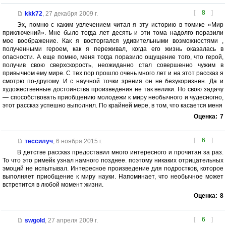
[
8
]
kkk72
,
27 декабря 2009 г.
Эх, помню с каким увлечением читал я эту историю в томике «Мир
приключений». Мне было тогда лет десять и эти тома надолго поразили
мое воображение. Как я восторгался удивительными возможностями ,
полученными героем, как я переживал, когда его жизнь оказалась в
опасности. А еще помню, меня тогда поразило ощущение того, что герой,
получив свою сверхскорость, неожиданно стал совершенно чужим в
привычном ему мире. С тех пор прошло очень много лет и на этот рассказ я
смотрю по-другому. И с научной точки зрения он не безукоризнен. Да и
художественные достоинства произведения не так велики. Но свою задачу
— способствовать приобщению молодежи к миру необычного и чудесногно,
этот рассказ успешно выполнил. По крайней мере, в том, что касается меня
Оценка:
7
[
6
]
тессилуч
,
6 ноября 2015 г.
В детстве рассказ предоставил много интересного и прочитан за раз.
То что это римейк узнал намного позднее. поэтому никаких отрицательных
эмоций не испытывал. Интересное произведение для подростков, которое
выполняет приобщение к миру науки. Напоминает, что необычное может
встретится в любой момент жизни.
Оценка:
8
[
6
]
swgold
,
27 апреля 2009 г.