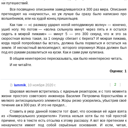
ни путешествий.
Все посвящено описаниям замедлившегося в 300 раз мира. Описания
претендуют на «научность», но уж лучше бы сразу было написано про
волшебников, или на худой конец пришельцев.
Как там — «с размаху ударил ногой неподвижную волну» — конечно,
ушиб ногу. Но потом — «волна схлынула минут через пять и я остался
сидеть в мокрой пижаме» — минут 5 — это 300 секунд, что ж это за
скоростная волна такая, за 1 секунду сбегает с берега? И мокрая пижама,
когда герой попробовал бы встать, должна была порваться и остаться на
земле. И несчастный велосипедист, которого опрокинул Жора должен был
под его руками развалиться на куски. Как и сами руки хулигана.
В общем неинтересно пересказывать, как было неинтересно читать.
И не читайте.
Оценка:
1
[
2
]
lammik
,
10 ноября 2020 г.
Шаровая молния встретилась с ядерным реактором, и с того момента
жизни простого советского инженера Василия Петровича Коростылёва и
мелкого антисоциального элемента Жоры резко ускорились, убыстрив своё
течение аж в 300 раз. И это не предел...
Ставить в укор данной повести тот факт, что основная её идея взята
из «Универсального ускорителя» Уэллса нельзя хотя бы по той простой
причине, что в тексте есть отсылка к этому рассказу. А вот все претензии к
ненаучности имеют под собой серьёзные основания. И если, читая,