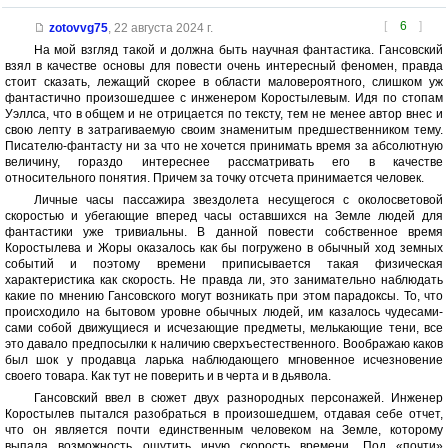
[
6
]
zotovvg75
,
22 августа 2024 г.
На мой взгляд такой и должна быть научная фантастика. Гансовский
взял в качестве основы для повести очень интересный феномен, правда
стоит сказать, лежащий скорее в области маловероятного, слишком уж
фантастично произошедшее с инженером Коростылевым. Идя по стопам
Уэллса, что в общем и не отрицается по тексту, тем не менее автор внес и
свою лепту в затрагиваемую своим знаменитым предшественником тему.
Писателю-фантасту ни за что не хочется принимать время за абсолютную
величину, гораздо интереснее рассматривать его в качестве
относительного понятия. Причем за точку отсчета принимается человек.
Личные часы пассажира звездолета несущегося с околосветовой
скоростью и убегающие вперед часы оставшихся на Земле людей для
фантастики уже тривиальны. В данной повести собственное время
Коростылева и Жоры оказалось как бы погружено в обычный ход земных
событий и поэтому времени приписывается такая физическая
характеристика как скорость. Не правда ли, это занимательно наблюдать
какие по мнению Гансовского могут возникать при этом парадоксы. То, что
происходило на бытовом уровне обычных людей, им казалось чудесами-
сами собой движущиеся и исчезающие предметы, мелькающие тени, все
это давало предпосылки к наличию сверхъестественного. Воображаю каков
был шок у продавца ларька наблюдающего мгновенное исчезновение
своего товара. Как тут не поверить и в черта и в дьявола.
Гансовский ввел в сюжет двух разнородных персонажей. Инженер
Коростылев пытался разобраться в произошедшем, отдавая себе отчет,
что он является почти единственным человеком на Земле, которому
выпала возможность ощутить иную скорость времени. Под «почти»