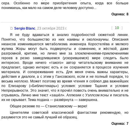
сера. Особенно по мере приобретения опыта, когда все больше
понимаешь, как мало на самом деле человеку доступно...
Оценка:
8
[
10
]
Sergio Blanc
,
23 октября 2023 г.
Я не буду вдаваться в анализ подробностей сюжетной линии.
Понятно, что большинство из них наивны и околонаучны. Описания
нюансов изменившегося метаболизма инженера Коростелёва и мелкого
жулика Жоры могут быть подвергнуты и сомнению, и жёсткой, даже
разгромной, критике, но лично мне за злоключениями-приключениями
героев в резко замедлившемся (ускорившемся) мире следить было
интересно. Вроде ничего «такого» автор читательскому вниманию не
предлагает, однако интерес есть и он сохраняется в процессе изучения
материала. И сопереживание есть. Для меня очень важны характеры,
действия и диалоги, а с этим у Гансовского, если и не полный порядок, то
весьма неплохо. Может поэтому во время чтения я соблюл два важнейших
по Елизарову («Библиотекарь») условия: условие Тщания и условие
Непрерывности. Это значит, что я прочёл повесть очень внимательно и не
отрываясь. Лично мне текст «зашёл». Аллюзии с Уэллсом ясны и писатель
их не скрывает. Тема подана — развёрнута — завершена.
Общее резюме по — Станиславскому — верю!
Ценителям советской классической фантастики рекомендую, но
разумеется это не самый лучший её образец.
Оценка:
7