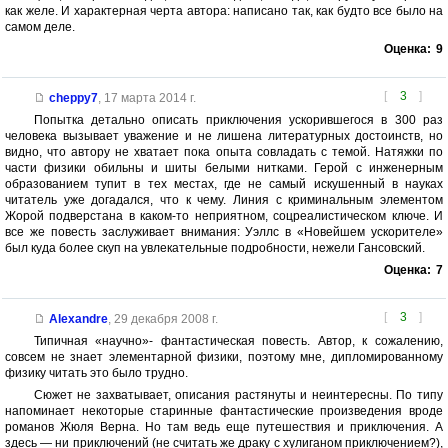
как желе. И характерная черта автора: написано так, как будто все было на
самом деле.
Оценка:
9
[
3
]
cheppy7
,
17 марта 2014 г.
Попытка детально описать приключения ускорившегося в 300 раз
человека вызывает уважение и не лишена литературных достоинств, но
видно, что автору не хватает пока опыта совладать с темой. Натяжки по
части физики обильны и шиты белыми нитками. Герой с инженерным
образованием тупит в тех местах, где не самый искушенный в науках
читатель уже догадался, что к чему. Линия с криминальным элементом
Жорой подверстана в каком-то неприятном, соцреалистическом ключе. И
все же повесть заслуживает внимания: Уэллс в «Новейшем ускорителе»
был куда более скуп на увлекательные подробности, нежели Гансовский.
Оценка:
7
[
3
]
Alexandre
,
29 декабря 2008 г.
Типичная «научно»- фантастическая повесть. Автор, к сожалению,
совсем не знает элементарной физики, поэтому мне, дипломированному
физику читать это было трудно.
Сюжет не захватывает, описания растянуты и неинтересны. По типу
напоминает некоторые старинные фантастические произведения вроде
романов Жюля Верна. Но там ведь еще путешествия и приключения. А
здесь — ни приключений (не считать же драку с хулиганом приключением?),