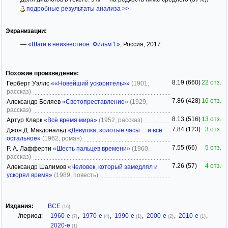
подробные результаты анализа >>
Экранизации:
—
«Шаги в неизвестное. Фильм 1»
, Россия, 2017
Похожие произведения:
8.19 (660)
22 отз.
Герберт Уэллс
««Новейший ускоритель»»
(1901,
рассказ)
7.86 (428)
16 отз.
Александр Беляев
«Светопреставление»
(1929,
рассказ)
8.13 (516)
13 отз.
Артур Кларк
«Всё время мира»
(1952, рассказ)
7.84 (123)
3 отз.
Джон Д. Макдональд
«Девушка, золотые часы… и всё
остальное»
(1962, роман)
7.55 (66)
5 отз.
Р. А. Лафферти
«Шесть пальцев времени»
(1960,
рассказ)
7.26 (57)
4 отз.
Александр Шалимов
«Человек, который замедлял и
ускорял время»
(1989, повесть)
Издания:
ВСЕ
(16)
/период:
1960-е
,
1970-е
,
1990-е
,
2000-е
,
2010-е
,
(7)
(4)
(1)
(2)
(1)
2020-е
(1)