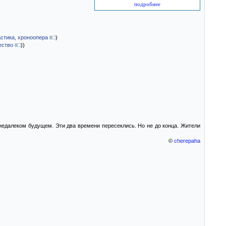
подробнее
стика, хроноопера
)
ество
)
)
недалеком будущем. Эти два времени пересеклись. Но не до конца. Жители
©
cherepaha