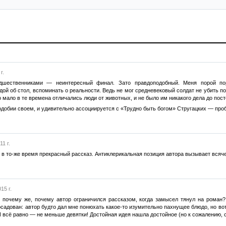
г.
дшественниками — неинтересный финал. Зато правдоподобный. Меня порой по
рдой об стол, вспоминать о реальности. Ведь не мог средневековый солдат не убить
 мало в те времена отличались люди от животных, и не было им никакого дела до посто
одобии своем, и удивительно ассоциируется с «Трудно быть богом» Стругацких — проб
1 г.
 в то-же время прекрасный рассказ. Антиклерикальная позиция автора вызывает всяч
15 г.
о почему же, почему автор ограничился рассказом, когда замысел тянул на роман
осадован: автор будто дал мне понюхать какое-то изумительно пахнущее блюдо, но вот
 всё равно — не меньше девятки! Достойная идея нашла достойное (но к сожалению, 