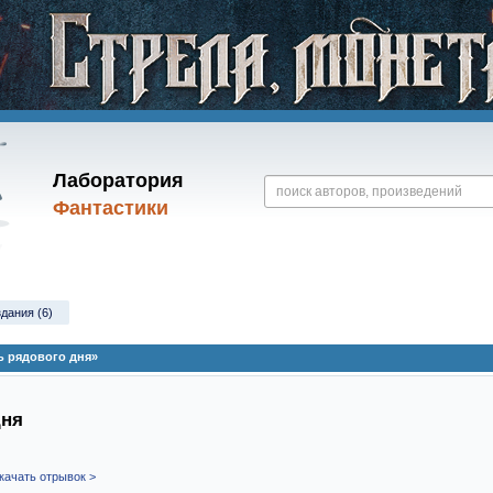
Лаборатория
Фантастики
здания (6)
ь рядового дня»
дня
качать отрывок >