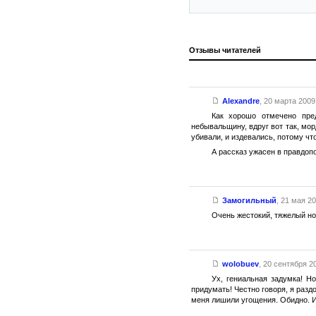
Отзывы читателей
Alexandre
,
20 марта 2009 
Как хорошо отмечено пре
небывальщину, вдруг вот так, мо
убивали, и издевались, потому что
А рассказ ужасен в правдоп
Замогильный
,
21 мая 201
Очень жестокий, тяжелый но
wolobuev
,
20 сентября 20
Ух, гениальная задумка! Н
придумать! Честно говоря, я разд
меня лишили угощения. Обидно. И