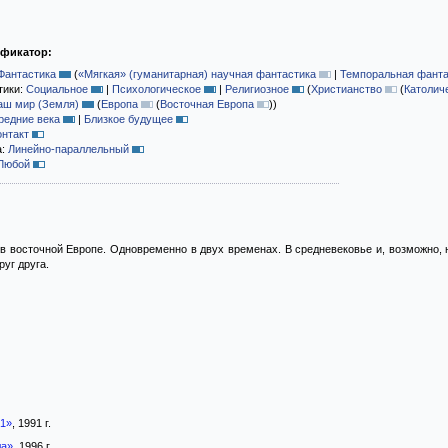
ификатор:
Фантастика
(
«Мягкая» (гуманитарная) научная фантастика
|
Темпоральная фанта
тики:
Социальное
|
Психологическое
|
Религиозное
(
Христианство
(
Католич
аш мир (Земля)
(
Европа
(
Восточная Европа
)
)
редние века
|
Близкое будущее
онтакт
а:
Линейно-параллельный
Любой
в восточной Европе. Одновременно в двух временах. В средневековье и, возможно, 
уг друга.
91»
, 1991 г.
ла»
, 1996 г.