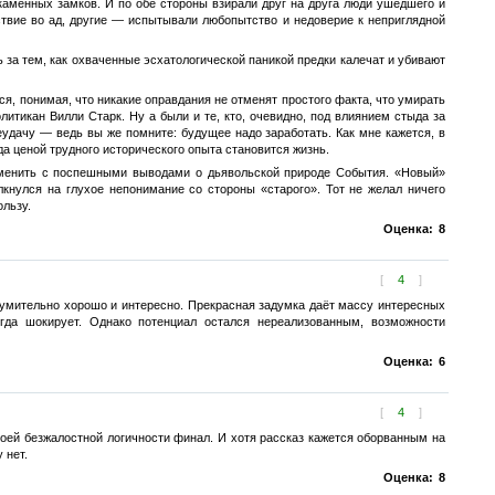
каменных замков. И по обе стороны взирали друг на друга люди ушедшего и
твие во ад, другие — испытывали любопытство и недоверие к неприглядной
 за тем, как охваченные эсхатологической паникой предки калечат и убивают
ся, понимая, что никакие оправдания не отменят простого факта, что умирать
итикан Вилли Старк. Ну а были и те, кто, очевидно, под влиянием стыда за
удачу — ведь вы же помните: будущее надо заработать. Как мне кажется, в
а ценой трудного исторического опыта становится жизнь.
ременить с поспешными выводами о дьявольской природе События. «Новый»
кнулся на глухое непонимание со стороны «старого». Тот не желал ничего
ользу.
Оценка:
8
[
4
]
зумительно хорошо и интересно. Прекрасная задумка даёт массу интересных
огда шокирует. Однако потенциал остался нереализованным, возможности
Оценка:
6
[
4
]
оей безжалостной логичности финал. И хотя рассказ кажется оборванным на
 нет.
Оценка:
8