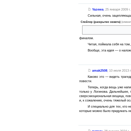
Yazewa
,
25 января 2009 г.
Сильная, очень зацепляюща
Спойлер (раскрытие сюжета)
(кликни
я уверена была, что кто-то и
финалом.
Читая, поймала себя на том,
Вообще, эта идея — о налож
amak2508
,
10 июля 2013 г
Каково это — видеть траге
повести.
Теперь, когда вещь уже напи
только у Логинова. Дальнейшее, 
сверхэмоциональная вещица, пов
и, к сожалению, очень тяжелый ос
И специально для тех, кто 
которые можно было придумать н
narsyy
,
28 января 2024 г.