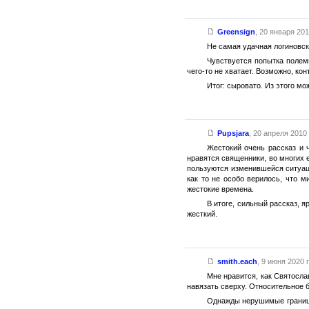
Greensign
,
20 января 2013
Не самая удачная логиновск
Чувствуется попытка полеми
чего-то не хватает. Возможно, к
Итог: сыровато. Из этого мо
Pupsjara
,
20 апреля 2010 
Жестокий очень рассказ и 
нравятся священники, во многих е
пользуются изменившейся ситуаци
как то не особо верилось, что 
жестокие времена.
В итоге, сильный рассказ, я
жесткий.
smith.each
,
9 июня 2020 г
Мне нравится, как Святосла
навязать сверху. Относительное 
Однажды нерушимые границы