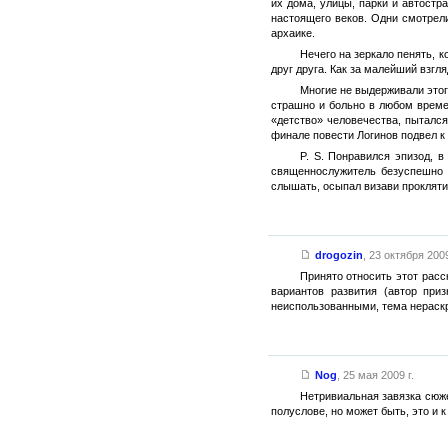
их дома, улицы, парки и автост
настоящего веков. Одни смотрел
архаике.
Нечего на зеркало пенять, 
друг друга. Как за малейший взгл
Многие не выдерживали этого
страшно и больно в любом времен
«детство» человечества, пытался
финале повести Логинов подвел к 
P. S. Понравился эпизод, 
священнослужитель безуспешно в
слышать, осыпал визави прокляти
drogozin
,
23 октября 2009
Принято относить этот расс
вариантов развития (автор при
неиспользованными, тема нераскр
Nog
,
25 мая 2009 г.
Нетривиальная завязка сюже
полуслове, но может быть, это и 