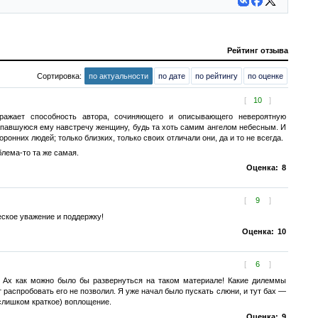
Рейтинг отзыва
Сортировка:
по актуальности
по дате
по рейтингу
по оценке
[
10
]
ражает способность автора, сочиняющего и описывающего невероятную
 попавшуюся ему навстречу женщину, будь та хоть самим ангелом небесным. И
ронних людей; только близких, только своих отличали они, да и то не всегда.
лема-то та же самая.
Оценка:
8
[
9
]
еское уважение и поддержку!
Оценка:
10
[
6
]
? Ах как можно было бы развернуться на таком материале! Какие дилеммы
 распробовать его не позволил. Я уже начал было пускать слюни, и тут бах —
слишком краткое) воплощение.
Оценка:
9