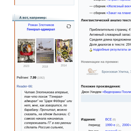
— сборник
«Железный век
— сборник
«Закат на план
А вот, например:
Лингвистический анализ текст
Роман Злотников
Генерал-адмирал
Приблизительно страниц: 4
Активный словарный запас:
Средняя длина предложения:
Доля диалогов в тексте: 25
подробные результаты ан
Номинации на премии:
2014
2023
2018
Бронзовая Улитка,
номинант
Рейтинг:
7.99
(1062)
Похожие произведения:
Reader-66
:
Джон Уиндем
«Видеорама Пооли
Читаю Злотникова впервые,
так-что похож "Генерал-
адмирал" на "Царя Фёдора" или
нет, мне, как говорится, по
барабану. Прочитал, можно
сказать, на одном дыхании. С
самого начала начинаешь
Издания:
ВСЕ
(6)
сопереживать ГГ в его рвении
/период:
1990-е
,
2000
(2)
сделать Россию сильнее,
/языки:
русский