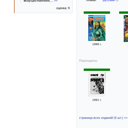
(6)
могущественнее,
...
>>
оценка: 9
1996 г.
Периодика:
1991 г.
страница всех изданий (6 шт.) >>