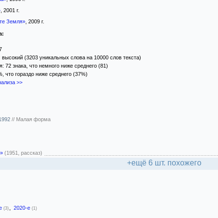
»
, 2001 г.
ете Земля»
, 2009 г.
а:
7
 высокий (3203 уникальных слова на 10000 слов текста)
 72 знака, что немного ниже среднего (81)
%, что гораздо ниже среднего (37%)
ализа >>
 1992
//
Малая форма
»
(1951, рассказ)
+ещё 6 шт. похожего
-е
,
2020-е
(3)
(1)