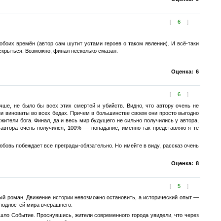
[
6
]
боих времён (автор сам шутит устами героев о таком явлении). И всё-таки
аскрыться. Возможно, финал несколько смазан.
Оценка:
6
[
6
]
чше, не было бы всех этих смертей и убийств. Видно, что автору очень не
они виноваты во всех бедах. Причем в большинстве своем они просто выгодно
жители бога. Финал, да и весь мир будущего не сильно получились у автора,
 автора очень получился, 100% — попадание, именно так представляю я те
любовь побеждает все преграды-обязательно. Но имейте в виду, рассказ очень
Оценка:
8
[
5
]
лый роман. Движение истории невозможно остановить, а исторический опыт —
подлостей мира вчерашнего.
ло Событие. Проснувшись, жители современного города увидели, что через