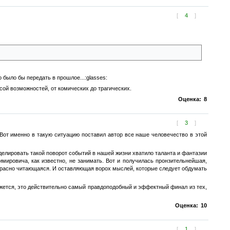
[
4
]
 было бы передать в прошлое...:glasses:
ой возможностей, от комических до трагических.
Оценка:
8
[
3
]
от именно в такую ситуацию поставил автор все наше человечество в этой
оделировать такой поворот событий в нашей жизни хватило таланта и фантазии
димировича, как известно, не занимать. Вот и получилась пронзительнейшая,
расно читающаяся. И оставляющая ворох мыслей, которые следует обдумать
ажется, это действительно самый правдоподобный и эффектный финал из тех,
Оценка:
10
[
1
]