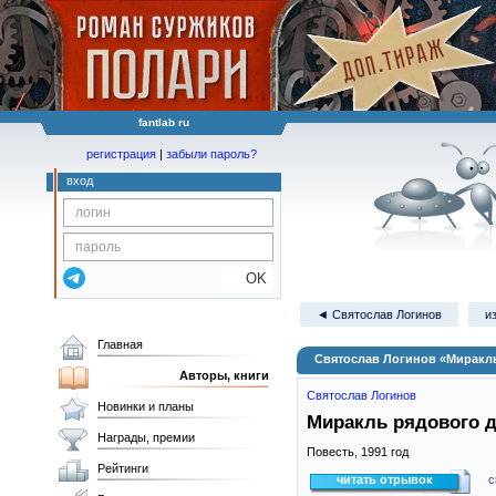
fantlab ru
регистрация
|
забыли пароль?
вход
OK
◄ Святослав Логинов
и
Главная
Святослав Логинов «Миракл
Авторы, книги
Святослав Логинов
Новинки и планы
Миракль рядового 
Награды, премии
Повесть,
1991
год
Рейтинги
читать отрывок
с