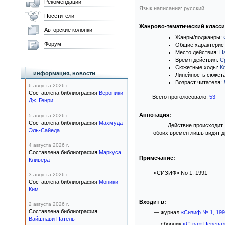
Рекомендации
Язык написания: русский
Посетители
Жанрово-тематический класс
Авторские колонки
Жанры/поджанры:
Форум
Общие характерис
Место действия:
Н
Время действия:
С
Сюжетные ходы:
К
информация, новости
Линейность сюжет
Возраст читателя:
6 августа 2026 г.
Составлена библиография
Вероники
Всего проголосовало:
53
Дж. Генри
Аннотация:
5 августа 2026 г.
Составлена библиография
Махмуда
Действие происходит 
Эль-Сайеда
обоих времен лишь видят др
4 августа 2026 г.
Составлена библиография
Маркуса
Примечание:
Кливера
«СИЗИФ» Nо 1, 1991
3 августа 2026 г.
Составлена библиография
Моники
Ким
Входит в:
2 августа 2026 г.
Составлена библиография
— журнал
«Сизиф № 1, 19
Вайшнави Патель
— сборник
«Страж Перева