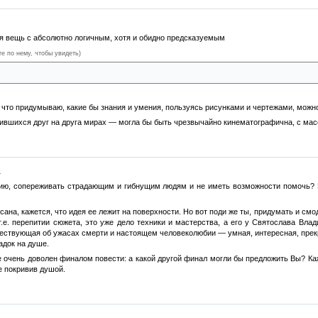
я вещь с абсолютно логичным, хотя и обидно предсказуемым
те по нему, чтобы увидеть)
з героев непременно перейдет в параллельный мир
 что придумываю, какие бы знания и умения, пользуясь рисунками и чертежами, можно
ившихся друг на друга мирах — могла бы быть чрезвычайно кинематографична, с масс
.
дию, сопереживать страдающим и гибнущим людям и не иметь возможности помочь? В
сана, кажется, что идея ее лежит на поверхности. Но вот поди же ты, придумать и см
т.е. перепитии сюжета, это уже дело техники и мастерства, а его у Святослава Вла
ествующая об ужасах смерти и настоящем человеколюбии — умная, интересная, прек
адок на душе.
не очень доволен финалом повести: а какой другой финал могли бы предложить Вы? К
е покривив душой.