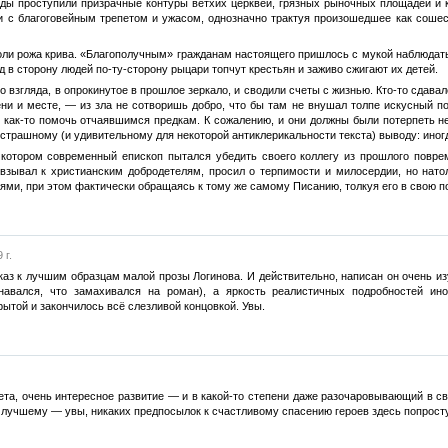
рады проступили призрачные контуры ветхих церквей, грязных рыночных площадей и 
и с благоговейным трепетом и ужасом, однозначно трактуя произошедшее как сошес
коли рожа крива. «Благополучным» гражданам настоящего пришлось с мукой наблюдать
яд в сторону людей по-ту-сторону рыцари топчут крестьян и заживо сжигают их детей.
 взгляда, в опрокинутое в прошлое зеркало, и сводили счеты с жизнью. Кто-то сдавал
и и месте, — из зла не сотворишь добро, что бы там не внушал толпе искусный пол
 как-то помочь отчаявшимся предкам. К сожалению, и они должны были потерпеть не
страшному (и удивительному для некоторой антиклерикальности текста) выводу: иногд
в котором современный епископ пытался убедить своего коллегу из прошлого пов
зывал к христианским добродетелям, просил о терпимости и милосердии, но натол
ями, при этом фактически обращаясь к тому же самому Писанию, толкуя его в свою п
 г.
каз к лучшим образцам малой прозы Логинова. И действительно, написан он очень и
знавался, что замахивался на роман), а яркость реалистичных подробностей ин
ытой и закончилось всё слезливой концовкой. Увы.
та, очень интересное развитие — и в какой-то степени даже разочаровывающий в св
к лучшему — увы, никаких предпосылок к счастливому спасению героев здесь попросту