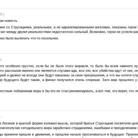
 г.
ая повесть.
ки со Стругацкими, реальными, а не идеализированными ангелами, показаны герои о
онтакт между двумя реальностями недостаточно сильный. Возможно, герои не успели р
жно было вылепить что-то посильнее.
г.
что особенно грустно, если бы не было этого миракля, то было бы всем намного лу
го рассказов именно они являются слугами ада, все зло, все убийства идут от них, 
ей и далеко не всегда они будут наказаны за свои прегрешения, а что вы хотите-слу
мир будущего будет таким, а финал получился очень спорным. Зато мир прошлого у
ростным поборникам веры я бы его не стал рекомендовать, а вот тем, кто верит, что 
.
в Логинов в краткой форме изложил мысль, которой братья Стругацкие посвятили це
благополучие сегодняшнего мира заработано страданиями, ошибками и преодолением 
 времени пришли в движение, и прошлое начало просачиваться в будущее. Произош