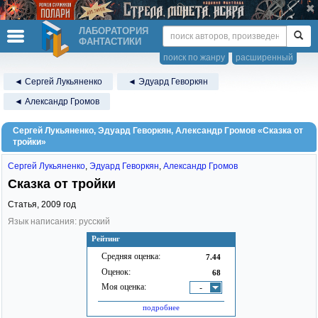
ЛАБОРАТОРИЯ
ФАНТАСТИКИ
поиск по жанру
расширенный
◄ Сергей Лукьяненко
◄ Эдуард Геворкян
◄ Александр Громов
Сергей Лукьяненко, Эдуард Геворкян, Александр Громов «Сказка от
тройки»
Сергей Лукьяненко
,
Эдуард Геворкян
,
Александр Громов
Сказка от тройки
Статья,
2009
год
Язык написания: русский
Рейтинг
Средняя оценка:
7.44
Оценок:
68
Моя оценка:
-
подробнее