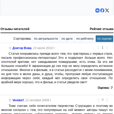
Отзывы читателей
Рейтинг отзыва
Сортировка:
по актуальности
по дате
по рейтингу
по оценке
[
1
]
Доктор Вова
,
23 июля 2010 г.
Статья понравилась прежде всего тем, что чувствуешь с первых строк,
писали профессионалы-литераторы! Это и подкупает больше всего. Нет
оголтелой критики, нет закидывания помидорами, есть этика. За это им
большое спасибо! К экранизации до сих пор не могу определить истинное
отношение. Многое и в фильме, и в статье расходится с моим пониманием,
но для того и мозги даны, и душа, чтобы, пропуская любую поступающую
информацию через себя, каждый мог определить свое отношение. По
крайней мере хорошо, что и фильм, и статья увидели свет!
Оценка:
7
[
0
]
Vendorf
,
12 октября 2009 г.
Тоже считаю себя почетателем творчества Стругацких и поэтому во
многом согласен с тем, что популярные на сей момент авторы пишут по
поводо экранизации «обитаемого острова», многие доводы не просто