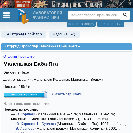
ЛАБОРАТОРИЯ
ФАНТАСТИКИ
поиск по жанру
расширенный
◄ Отфрид Пройслер
издания (57)
Отфрид Пройслер «Маленькая Баба-Яга»
Отфрид Пройслер
Маленькая Баба-Яга
Die kleine Hexe
Другие названия: Маленькая Колдунья; Маленькая Ведьма
Повесть,
1957
год
скачать отрывок >
читать отрывок
Язык написания: немецкий
Перевод на русский:
—
Ю. Коринец
(Маленькая Баба — Яга; Маленькая Баба-Яга;
Маленькая Баба-Яга. Главы из повести)
; 1973 г.
— 39 изд.
—
Ю. Коринец
,
Н. Бурлова
(Маленькая Баба — Яга)
; 1997 г.
— 1 изд.
—
Э. Иванова
(Маленькая ведьма; Маленькая Колдунья)
; 2001 г.