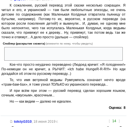
К сожалению, русский перевод этой сказки несколько сокращен. Я
читал и его, и украинский — там были любопытные эпизоды, не очень
детские по содержанию (как Маленькая Колдунья отвратила пьяницу от
бутылки, например). Потому-то их, вероятно, в русском переводе (на
котором росли поколения детей!) и выкинули... И, думаю, не одному мне
было непонятно, чего так испугалась Маленькая Колдунья, когда ведьмы
сказали, что привяжут ее к дереву... Ну, привяжут, так потом ведь так же
точно и отвяжут... А дело просто (дальше — спойлер).
Спойлер (раскрытие сюжета)
(кликните по нему, чтобы увидеть)
Они, оказывается, грозились привязать ее к дереву и, пользуясь ее
беспомощностью, ВЫДРАТЬ КОСЫ. «Почувствуйте разницу»...
Кое-что просто неудачно переведено (Людоед кричит: «Я голоденнн!»
По-немецки он не кричит, а РЫЧИТ: «Ich habe HungeR-R-R!!!» Но иди
догадайся об этом по русскому переводу...)
То, что имя ветряной ведьмы Румпумпель означает нечто вроде
«трам-бам-бах», я тоже узнал ТОЛЬКО из украинского перевода...
И при всём при этом — русский перевод сделан хорошим языком,
сочным, «вкусным», красочным...
Но — как видим — далеко не идеален.
Оценка:
8
[
14
]
tolstyi1010
,
18 июня 2019 г.