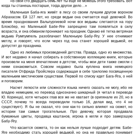
«В свои сто двадцать семь лет ты еще не можешь этого требовать. Вот
когда ты станешь постарше, тогда другое дело…»
Маленькая Баба-яга живёт в лесу со своим лучшим другом вороном
Абрахасом. Ей 127 лет, но среди ведьм она считается ещё девочкой. Во
время празднования Вальпургиевой ночи все ведьмы слетаются на гору
Блоксбер, но Маленькой Бабе-Яге запрещено там появляться в силу
возраста, и она обманом проникает на праздник. Однако её тетка ветряная
ведьма Румпумпель разоблачает Маленькую Бабу-Ягу. У нее отнимают
метлу, и говорят, что если через год она станет хорошей ведьмой, ее
допустят до праздника.
Одно из любимых произведений детства. Правда, одно из множества.
И вот недавно я начал собирать в собственную коллекцию книги, которые
произвели на меня впечатление в детстве, чтобы мои дети также смогли с
ними ознакомиться. Совсем недавно была куплена книга немецкого
писателя Отфрида Пройслера содержащая в себе трилогию посвященную
маленьким мистическим существам. Первой по списку идет Бага-Яга, о ней
и поговорим.
Насчет легкости или сложности языка ничего сказать не могу, ибо не
владею немецким, но перевод однозначно шикарный (я читал в переводе
Ю. Коринца), хотя четырех глав все же не хватает (в оригинале их 20, но в
СССР, почему то всегда переводили только 16, делая вид, что 4 не
существует). Я бы не сказал, что они как-то сильно влияют на сюжет, но
истории там самые трогательные. Про девочку, которая продавала
бумажные цветы, продавца каштанов, игрока в кегли и про замерзшую
Бабу-Ягу.
Что касается сюжета, то он как нельзя лучше подходит детям. Бабе-
Яге необходимо стать хорошей ведьмой, но она не правильно понимает