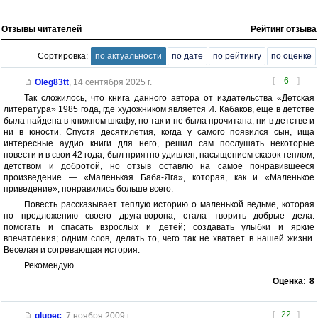
Отзывы читателей
Рейтинг отзыва
Сортировка:
по актуальности
по дате
по рейтингу
по оценке
[
6
]
Oleg83tt
,
14 сентября 2025 г.
Так сложилось, что книга данного автора от издательства «Детская
литература» 1985 года, где художником является И. Кабаков, еще в детстве
была найдена в книжном шкафу, но так и не была прочитана, ни в детстве и
ни в юности. Спустя десятилетия, когда у самого появился сын, ища
интересные аудио книги для него, решил сам послушать некоторые
повести и в свои 42 года, был приятно удивлен, насыщением сказок теплом,
детством и добротой, но отзыв оставлю на самое понравившееся
произведение — «Маленькая Баба-Яга», которая, как и «Маленькое
приведение», понравились больше всего.
Повесть рассказывает теплую историю о маленькой ведьме, которая
по предложению своего друга-ворона, стала творить добрые дела:
помогать и спасать взрослых и детей; создавать улыбки и яркие
впечатления; одним слов, делать то, чего так не хватает в нашей жизни.
Веселая и согревающая история.
Рекомендую.
Оценка:
8
[
22
]
glupec
,
7 ноября 2009 г.