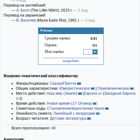
— 6 изд.
Перевод на английский:
—
А. Белл
(The Little Witch)
; 2015 г.
— 1 изд.
Перевод на украинский:
—
В. Василюк
(Мала Баба Яга)
; 1981 г.
— 2 изд.
Рейтинг
Средняя оценка:
8.81
Оценок:
311
Моя оценка:
-
подробнее
Жанрово-тематический классификатор:
Жанры/поджанры:
Сказка/Притча
Общие характеристики:
Юмористическое
|
Приключенческое
Место действия:
Наш мир (Земля)
(
Европа
(
Западная Европа
)
)
Время действия:
Новое время (17-19 века)
Сюжетные ходы:
Становление/взросление героя
Линейность сюжета:
Линейный с экскурсами
Возраст читателя:
Детская литература
Всего проголосовало:
48
Аннотация: