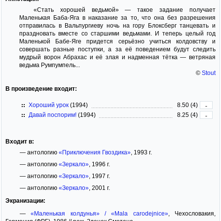
«Стать хорошей ведьмой» — такое задание получает
Маленькая Баба-Яга в наказание за то, что она без разрешения
отправилась в Вальпургиеву ночь на гору Блоксберг танцевать и
праздновать вместе со старшими ведьмами. И теперь целый год
Маленькой Бабе-Яге придется серьёзно учиться колдовству и
совершать разные поступки, а за её поведением будут следить
мудрый ворон Абрахас и её злая и надменная тётка — ветряная
ведьма Румпумпель...
©
Stout
В произведение входит:
Хороший урок
(1994)
8.50 (4)
-
Давай поспорим!
(1994)
8.25 (4)
-
Входит в:
— антологию
«Приключения Гвоздика»
, 1993 г.
— антологию
«Зеркало»
, 1996 г.
— антологию
«Зеркало»
, 1997 г.
— антологию
«Зеркало»
, 2001 г.
Экранизации:
—
«Маленькая колдунья» / «Mala carodejnice»
, Чехословакия,