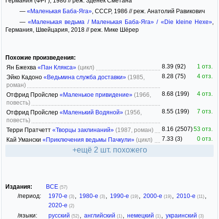
Германия (ФРГ), 1986 // реж. Зденек Сметана
—
«Маленькая Баба-Яга»
, СССР, 1986 // реж. Анатолий Равикович
—
«Маленькая ведьма / Маленькая Баба-Яга» / «Die kleine Hexe»
,
Германия, Швейцария, 2018 // реж. Мике Шёрер
Похожие произведения:
8.39 (92)
1 отз.
Ян Бжехва
«Пан Клякса»
(цикл)
8.28 (75)
4 отз.
Эйко Кадоно
«Ведьмина служба доставки»
(1985,
роман)
8.68 (199)
4 отз.
Отфрид Пройслер
«Маленькое привидение»
(1966,
повесть)
8.55 (199)
7 отз.
Отфрид Пройслер
«Маленький Водяной»
(1956,
повесть)
8.16 (2507)
53 отз.
Терри Пратчетт
«Творцы заклинаний»
(1987, роман)
7.33 (3)
0 отз.
Кай Умански
«Приключения ведьмы Пачкули»
(цикл)
+ещё 2 шт. похожего
Издания:
ВСЕ
(57)
/период:
1970-е
,
1980-е
,
1990-е
,
2000-е
,
2010-е
,
(3)
(3)
(19)
(19)
(11)
2020-е
(2)
/языки:
русский
,
английский
,
немецкий
,
украинский
(52)
(1)
(1)
(3)