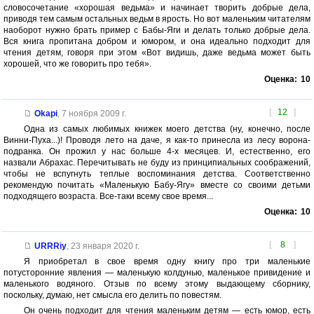
словосочетание «хорошая ведьма» и начинает творить добрые дела,
приводя тем самым остальных ведьм в ярость. Но вот маленьким читателям
наоборот нужно брать пример с Бабы-Яги и делать только добрые дела.
Вся книга пропитана добром и юмором, и она идеально подходит для
чтения детям, говоря при этом «Вот видишь, даже ведьма может быть
хорошей, что же говорить про тебя».
Оценка:
10
[
12
]
Okapi
,
7 ноября 2009 г.
Одна из самых любимых книжек моего детства (ну, конечно, после
Винни-Пуха...)! Проводя лето на даче, я как-то принесла из лесу ворона-
подранка. Он прожил у нас больше 4-х месяцев. И, естественно, его
назвали Абрахас. Перечитывать не буду из принципиальных соображений,
чтобы не вспугнуть теплые воспоминания детства. Соответственно
рекомендую почитать «Маленькую Бабу-Ягу» вместе со своими детьми
подходящего возраста. Все-таки всему свое время...
Оценка:
10
[
8
]
URRRiy
,
23 января 2020 г.
Я приобретал в свое время одну книгу про три маленькие
потусторонние явления — маленькую колдунью, маленькое привидение и
маленького водяного. Отзыв по всему этому выдающему сборнику,
поскольку, думаю, нет смысла его делить по повестям.
Он очень подходит для чтения маленьким детям — есть юмор, есть