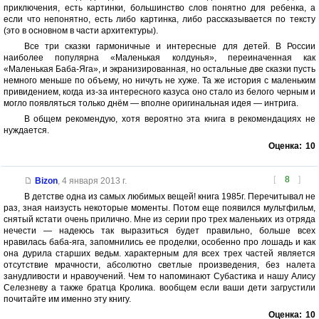
приключения, есть картинки, большинство слов понятно для ребенка, а
если что непонятно, есть либо картинка, либо рассказывается по тексту
(это в основном в части архитектуры).
Все три сказки гармоничные и интересные для детей. В России
наиболее популярна «Маленькая колдунья», переиначенная как
«Маленькая Баба-Яга», и экранизированная, но остальные две сказки пусть
немного меньше по объему, но ничуть не хуже. Та же история с маленьким
привидением, когда из-за интересного казуса оно стало из белого черным и
могло появляться только днём — вполне оригинальная идея — интрига.
В общем рекомендую, хотя вероятно эта книга в рекомендациях не
нуждается.
Оценка:
10
[
8
]
Bizon
,
4 января 2013 г.
В детстве одна из самых любимых вещей! книга 1985г. Перечитывал не
раз, зная наизусть некоторые моменты. Потом еще появился мультфильм,
снятый кстати очень прилично. Мне из серии про трех маленьких из отряда
нечести — надеюсь так выразиться будет правильно, больше всех
нравилась баба-яга, запомнились ее проделки, особенно про лошадь и как
она дурила старших ведьм. характерным для всех трех частей является
отсутствие мрачности, абсолютно светлые произведения, без налета
занудливости и нравоучений. Чем то напоминают Субастика и нашу Алису
Селезневу а также братца Кролика. вообщем если ваши дети загрустили
почитайте им именно эту книгу.
Оценка:
10