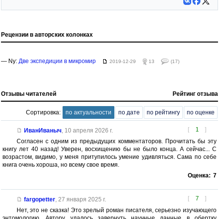
Рецензии в авторских колонках
— Ny:
Две экспедиции в микромир
2019-12-29
13
(17)
Отзывы читателей
Рейтинг отзыва
Сортировка:
по актуальности
по дате
по рейтингу
по оценке
[
1
]
ИванИваныч
,
10 апреля 2026 г.
Согласен с одним из предыдущих комментаторов. Прочитать бы эту
книгу лет 40 назад! Уверен, восхищению бы не было конца. А сейчас... С
возрастом, видимо, у меня притупилось умение удивляться. Сама по себе
книга очень хороша, но всему свое время.
Оценка:
7
[
7
]
fargopetter
,
27 января 2025 г.
Нет, это не сказка! Это зрелый роман писателя, серьезно изучающего
энтомологию. Автору удалось завернуть научные данные в обертку