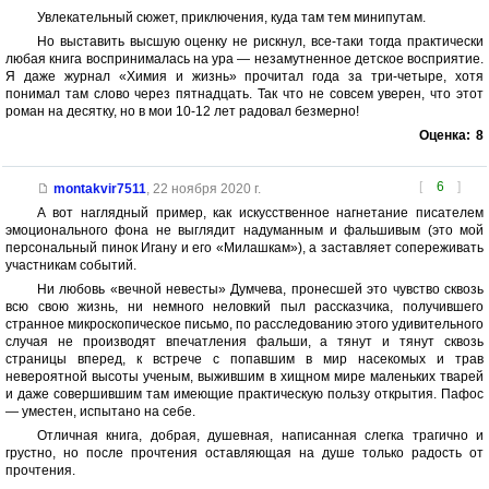
Увлекательный сюжет, приключения, куда там тем минипутам.
Но выставить высшую оценку не рискнул, все-таки тогда практически
любая книга воспринималась на ура — незамутненное детское восприятие.
Я даже журнал «Химия и жизнь» прочитал года за три-четыре, хотя
понимал там слово через пятнадцать. Так что не совсем уверен, что этот
роман на десятку, но в мои 10-12 лет радовал безмерно!
Оценка:
8
[
6
]
montakvir7511
,
22 ноября 2020 г.
А вот наглядный пример, как искусственное нагнетание писателем
эмоционального фона не выглядит надуманным и фальшивым (это мой
персональный пинок Игану и его «Милашкам»), а заставляет сопереживать
участникам событий.
Ни любовь «вечной невесты» Думчева, пронесшей это чувство сквозь
всю свою жизнь, ни немного неловкий пыл рассказчика, получившего
странное микроскопическое письмо, по расследованию этого удивительного
случая не производят впечатления фальши, а тянут и тянут сквозь
страницы вперед, к встрече с попавшим в мир насекомых и трав
невероятной высоты ученым, выжившим в хищном мире маленьких тварей
и даже совершившим там имеющие практическую пользу открытия. Пафос
— уместен, испытано на себе.
Отличная книга, добрая, душевная, написанная слегка трагично и
грустно, но после прочтения оставляющая на душе только радость от
прочтения.