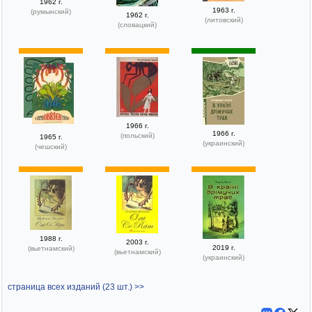
1962 г.
1963 г.
(румынский)
1962 г.
(литовский)
(словацкий)
1966 г.
1966 г.
(польский)
1965 г.
(украинский)
(чешский)
1988 г.
2003 г.
2019 г.
(вьетнамский)
(вьетнамский)
(украинский)
страница всех изданий (23 шт.) >>