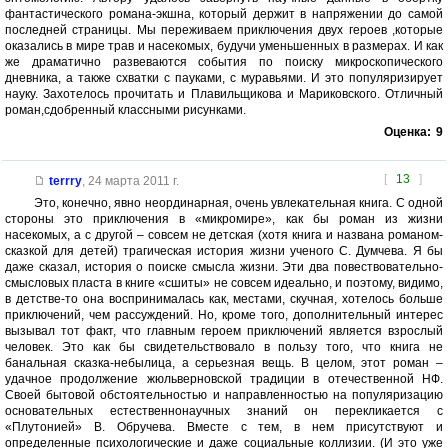
фантастического романа-экшна, который держит в напряжении до самой
последней страницы. Мы переживаем приключения двух героев ,которые
оказались в мире трав и насекомых, будучи уменьшенных в размерах. И как
же драматично развеваются события по поиску микроскопического
дневника, а также схватки с пауками, с муравьями. И это популяризирует
науку. Захотелось прочитать и Плавильщикова и Мариковского. Отличный
роман,сдобренный классными рисунками.
Оценка:
9
[
13
]
terrry
,
24 марта 2011 г.
Это, конечно, явно неординарная, очень увлекательная книга. С одной
стороны это приключения в «микромире», как бы роман из жизни
насекомых, а с другой – совсем не детская (хотя книга и названа романом-
сказкой для детей) трагическая история жизни ученого С. Думчева. Я бы
даже сказал, история о поиске смысла жизни. Эти два повествовательно-
смысловых пласта в книге «сшиты» не совсем идеально, и поэтому, видимо,
в детстве-то она воспринималась как, местами, скучная, хотелось больше
приключений, чем рассуждений. Но, кроме того, дополнительный интерес
вызывал тот факт, что главным героем приключений является взрослый
человек. Это как бы свидетельствовало в пользу того, что книга не
банальная сказка-небылица, а серьезная вещь. В целом, этот роман –
удачное продолжение жюльверновской традиции в отечественной НФ.
Своей бытовой обстоятельностью и направленностью на популяризацию
основательных естественнонаучных знаний он перекликается с
«Плутонией» В. Обручева. Вместе с тем, в нем присутствуют и
определенные психологические и даже социальные коллизии. (И это уже