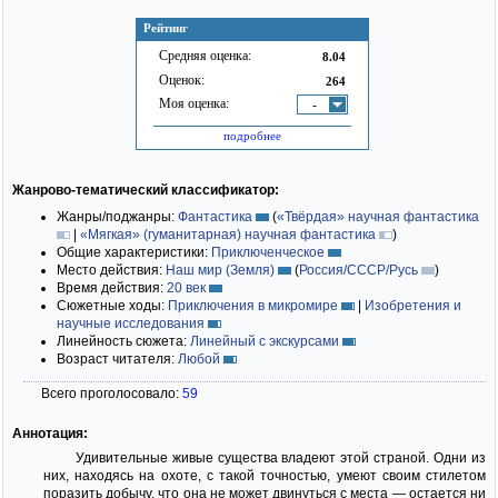
Рейтинг
Средняя оценка:
8.04
Оценок:
264
Моя оценка:
-
подробнее
Жанрово-тематический классификатор:
Жанры/поджанры:
Фантастика
(
«Твёрдая» научная фантастика
|
«Мягкая» (гуманитарная) научная фантастика
)
Общие характеристики:
Приключенческое
Место действия:
Наш мир (Земля)
(
Россия/СССР/Русь
)
Время действия:
20 век
Сюжетные ходы:
Приключения в микромире
|
Изобретения и
научные исследования
Линейность сюжета:
Линейный с экскурсами
Возраст читателя:
Любой
Всего проголосовало:
59
Аннотация:
Удивительные живые существа владеют этой страной. Одни из
них, находясь на охоте, с такой точностью, умеют своим стилетом
поразить добычу, что она не может двинуться с места — остается ни