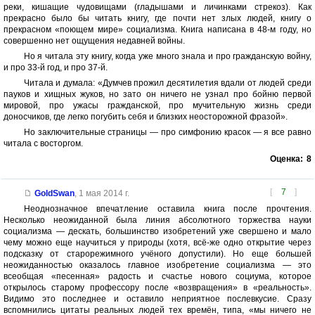
реки, кишащие чудовищами (гладышами и личинками стрекоз). Как
прекрасно было бы читать книгу, где почти нет злых людей, книгу о
прекрасном «поющем мире» социализма. Книга написана в 48-м году, но
совершенно нет ощущения недавней войны.
Но я читала эту книгу, когда уже много знала и про гражданскую войну,
и про 33-й год, и про 37-й.
Читала и думала: «Думчев прожил десятилетия вдали от людей среди
пауков и хищных жуков, но зато он ничего не узнал про бойню первой
мировой, про ужасы гражданской, про мучительную жизнь среди
доносчиков, где легко погубить себя и близких неосторожной фразой».
Но заключительные страницы — про симфонию красок — я все равно
читала с восторгом.
Оценка:
8
[
7
]
GoldSwan
,
1 мая 2014 г.
Неоднозначное впечатление оставила книга после прочтения.
Несколько неожиданной была линия абсолютного торжества науки
социализма — дескать, большинство изобретений уже свершено и мало
чему можно еще научиться у природы (хотя, всё-же одно открытие через
подсказку от старорежимного учёного допустили). Но еще большей
неожиданностью оказалось главное изобретение социализма — это
всеобщая «песенная» радость и счастье нового социума, которое
открылось старому профессору после «возвращения» в «реальность».
Видимо это последнее и оставило неприятное послевкусие. Сразу
вспомнились цитаты реальных людей тех времён, типа, «мы ничего не