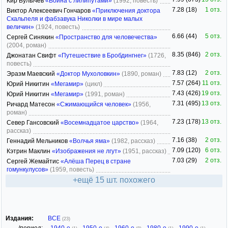
Кир Булычев
«Война с лилипутами»
(1992, повесть)
7.28 (18)
1 отз.
Виктор Алексеевич Гончаров
«Приключения доктора
Скальпеля и фабзавука Николки в мире малых
величин»
(1924, повесть)
6.66 (44)
5 отз.
Сергей Синякин
«Пространство для человечества»
(2004, роман)
8.35 (846)
2 отз.
Джонатан Свифт
«Путешествие в Бробдингнег»
(1726,
повесть)
7.83 (12)
2 отз.
Эразм Маевский
«Доктор Мухоловкин»
(1890, роман)
7.57 (264)
11 отз.
Юрий Никитин
«Мегамир»
(цикл)
7.43 (426)
19 отз.
Юрий Никитин
«Мегамир»
(1991, роман)
7.31 (495)
13 отз.
Ричард Матесон
«Сжимающийся человек»
(1956,
роман)
7.23 (178)
13 отз.
Север Гансовский
«Восемнадцатое царство»
(1964,
рассказ)
7.16 (38)
2 отз.
Геннадий Мельников
«Волчья яма»
(1982, рассказ)
7.09 (120)
6 отз.
Кэтрин Маклин
«Изображения не лгут»
(1951, рассказ)
7.03 (29)
2 отз.
Сергей Жемайтис
«Алёша Перец в стране
гомункулусов»
(1959, повесть)
+ещё 15 шт. похожего
Издания:
ВСЕ
(23)