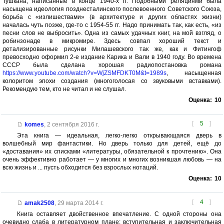
Тушкана, написанные в конце 1940-х гг. Подобными реляциями была
насыщена идеология позднесталинского послевоенного Советского Союза,
борьба с «излишествами» (в архитектуре и других областях жизни)
началась чуть позже, где-то с 1954-55 гг. Надо принимать так, как есть, «из
песни слов не выбросить». Одна из самых удачных книг, на мой взгляд, о
робинзонаде в микромире. Здесь совпал хороший текст и
детализированные рисунки Милашевского так же, как и Фитингоф
превосходно оформил 2-е издание Карика и Вали в 1940 году. Во времена
СССР была сделана хорошая радиопостановка романа
https://www.youtube.com/watch?v=WjZSMFDKT0M&t=1989s
, насыщенная
колоритом эпохи создания (многоголосая со звуковыми вставками).
Рекомендую тем, кто не читал и не слушал.
Оценка:
10
[
5
]
komes
,
2 сентября 2016 г.
Эта книга — идеальная, легко-легко открывающаяся дверь в
волшебный мир фантастики. Но дверь только для детей, ещё до
«доставания» их списками «литературы, обязательной к прочтению». Она
очень эффективно работает — у многих и многих возникшая любовь — на
всю жизнь и ... пусть обходится без взрослых нотаций.
Оценка:
10
[
4
]
amak2508
,
29 марта 2014 г.
Книга оставляет двойственное впечатление. С одной стороны она
очевидно слаба в литературном плане: вступительная и заключительная