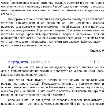
части произведения сильно затянуты, эмоции, поступки и речи ее героев
часто нелогичны и манерны, а главный герой-рассказчик почему-то в самых
ответственных местах все время спотыкается, забывается или идет не в ту
сторону :)).
Но с другой стороны трагедия Сергея Думчева почему-то не оставляет
читателя равнодушным и со временем за него начинаешь всерьез
переживать, а приключения в микромире, порой надуманные и нелепые,
по-настоящему увлекают. Впрочем, последнее объясняется очень легко —
читателю всегда нравились приключения людей в необычной, полной
опасностей обстановке. А тут еще и эта самая обстановка, в общем-то для
читателя не совсем и незнакомая: кузнечики там разные, бабочки, пауки —
ну кто с ними в жизни не встречался...
Оценка:
6
[
3
]
flying_kitten
,
14 июля 2023 г.
В детстве мне эта книга не попадалась, прочитал впервые не так
давно, причём совершенно случайно, перепутал со «Страной Семи Трав»
Платова, тоже ранее не читаной. :)
Пока читал, было грустно: почему ж этот роман не попался мне
раньше, лет много назад?! Познавательная книга, с приключениями и
опасностями, в экзотическом мире. Но только вот мир совсем рядом с нами,
а мы его уже и не видим... Книга сюжетно близка «Приключениям Карика и
Вали», мною в детстве прочитанной и любимой.
Хорошая книга. Но для детей. Во взрослом возрасте перечитывать,
наверное, стоит — из ностальгических соображений, а вот читать впервые