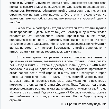
жива и ни мертва. Другие существа здесь наряжаются так, что враг,
находясь совсем рядом, не замечает их. Они как бы превращаются в
невидимок. Некоторые обитатели этой страны десять лет живут так
скрытно, что нельзя даже подумать, будто они и существуют. Но
затем они меняют образ жизни, появляются на короткий срок и
погибают.
За десятки километров находят обитатели этой страны нужное
им направление. Здесь бывает так, что некоторые существа, желая
избавиться от непрошеного гостя, проникшего в их город,
набрасываются на него и замуровывают живого в стене. Из чего
только не строят здесь дома! Не только из древесины, но из бумаги и
шелка, из цемента и листьев. Выделывают в этой стране картон и
нитки, гамаки и глиняные горшки, воск, вату, спирт...
В разное время на разных языках описывалась жизнь и
приключения человека, оказавшегося в этой стране. Более десяти
лет назад в книге «В Стране Дремучих Трав» (Детгиз, 1948) было
рассказано о судьбе одного человека, Сергея Думчева, прожившего
около сорока лет в этой стране, и о том, как он вернулся в город
Ченск. За истекшие годы я получил от читателей много писем, в
которых нашел интересные советы, а также указания на некоторые
неточности в описании Страны Дремучих Трав. Теперь, подготовив
вторую редакцию романа, я жду дальнейших откликов на свой труд.
Но что это за страна? Где она находится? Со слов людей, которые в
ней побывали, я и поведу свой рассказ. Но он будет чуть-чуть
странен…
© В. Брагин, ко второму изданию