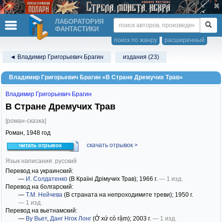
ЛАБОРАТОРИЯ
ФАНТАСТИКИ
поиск по жанру
расширенный
◄ Владимир Григорьевич Брагин
издания (23)
Владимир Григорьевич Брагин «В Стране Дремучих Трав»
Владимир Григорьевич Брагин
В Стране Дремучих Трав
[роман-сказка]
Роман,
1948
год
скачать отрывок >
читать отрывок
Язык написания: русский
Перевод на украинский:
—
И. Солдатенко
(В Країні Дрімучих Трав)
; 1966 г.
— 1 изд.
Перевод на болгарский:
—
Т.М. Нейчева
(В страната на непроходимите треви)
; 1950 г.
— 1 изд.
Перевод на вьетнамский:
—
Ву Вьет
,
Данг Нгок Лонг
(Ở xứ cỏ rậm)
; 2003 г.
— 1 изд.