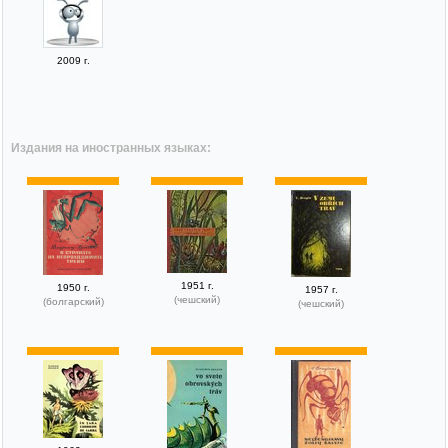
2009 г.
Издания на иностранных языках:
1951 г.
1950 г.
1957 г.
(чешский)
(болгарский)
(чешский)