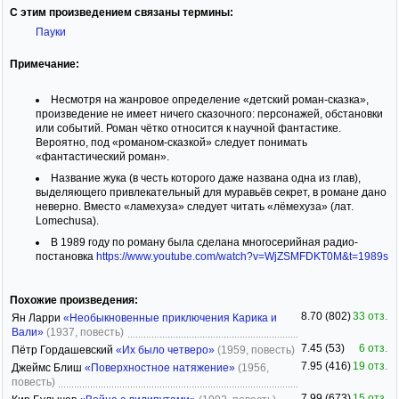
С этим произведением связаны термины:
Пауки
Примечание:
Несмотря на жанровое определение «детский роман-сказка»,
произведение не имеет ничего сказочного: персонажей, обстановки
или событий. Роман чётко относится к научной фантастике.
Вероятно, под «романом-сказкой» следует понимать
«фантастический роман».
Название жука (в честь которого даже названа одна из глав),
выделяющего привлекательный для муравьёв секрет, в романе дано
неверно. Вместо «ламехуза» следует читать «лёмехуза» (лат.
Lomechusa).
В 1989 году по роману была сделана многосерийная радио-
постановка
https://www.youtube.com/watch?v=WjZSMFDKT0M&t=1989s
Похожие произведения:
8.70 (802)
33 отз.
Ян Ларри
«Необыкновенные приключения Карика и
Вали»
(1937, повесть)
7.45 (53)
6 отз.
Пётр Гордашевский
«Их было четверо»
(1959, повесть)
7.95 (416)
19 отз.
Джеймс Блиш
«Поверхностное натяжение»
(1956,
повесть)
7.99 (673)
15 отз.