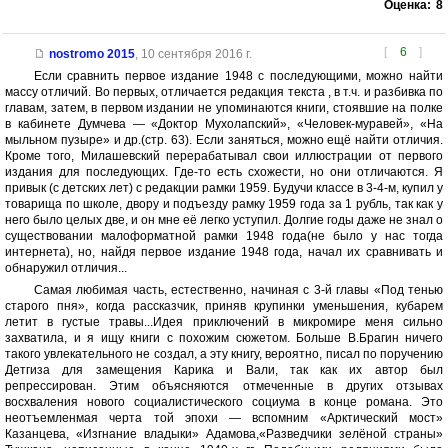
Оценка:
8
[
6
]
nostromo 2015
,
10 сентября 2016 г.
Если сравнить первое издание 1948 с последующими, можно найти
массу отличий. Во первых, отличается редакция текста , в т.ч. и разбивка по
главам, затем, в первом издании не упоминаются книги, стоявшие на полке
в кабинете Думчева — «Доктор Мухолапский», «Человек-муравей», «На
мыльном пузыре» и др.(стр. 63). Если заняться, можно ещё найти отличия.
Кроме того, Милашевский перерабатывал свои иллюстрации от первого
издания для последующих. Где-то есть схожести, но они отличаются. Я
привык (с детских лет) с редакции рамки 1959. Будучи классе в 3-4-м, купил у
товарища по школе, двору и подъезду рамку 1959 года за 1 рубль, так как у
него было целых две, и он мне её легко уступил. Долгие годы даже не знал о
существовании малоформатной рамки 1948 года(не было у нас тогда
интернета), но, найдя первое издание 1948 года, начал их сравнивать и
обнаружил отличия...
Самая любимая часть, естественно, начиная с 3-й главы «Под тенью
старого пня», когда рассказчик, приняв крупинки уменьшения, кубарем
летит в густые травы...Идея приключений в микромире меня сильно
захватила, и я ищу книги с похожим сюжетом. Больше В.Брагин ничего
такого увлекательного не создал, а эту книгу, вероятно, писал по поручению
Детгиза для замещения Карика и Вали, так как их автор был
репрессирован. Этим объясняются отмеченные в других отзывах
восхваления нового социалистического социума в конце романа. Это
неотъемленмая черта той эпохи — вспомним «Арктический мост»
Казанцева, «Изгнание владыки» Адамова,«Разведчики зелёной страны»