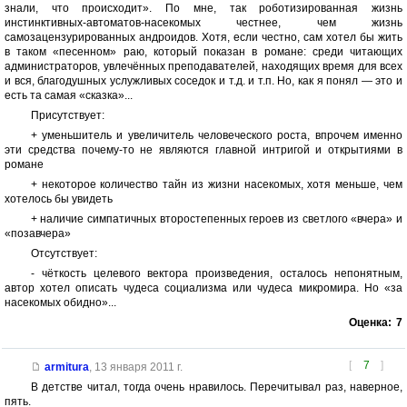
знали, что происходит». По мне, так роботизированная жизнь
инстинктивных-автоматов-насекомых честнее, чем жизнь
самозацензурированных андроидов. Хотя, если честно, сам хотел бы жить
в таком «песенном» раю, который показан в романе: среди читающих
администраторов, увлечённых преподавателей, находящих время для всех
и вся, благодушных услужливых соседок и т.д. и т.п. Но, как я понял — это и
есть та самая «сказка»...
Присутствует:
+ уменьшитель и увеличитель человеческого роста, впрочем именно
эти средства почему-то не являются главной интригой и открытиями в
романе
+ некоторое количество тайн из жизни насекомых, хотя меньше, чем
хотелось бы увидеть
+ наличие симпатичных второстепенных героев из светлого «вчера» и
«позавчера»
Отсутствует:
- чёткость целевого вектора произведения, осталось непонятным,
автор хотел описать чудеса социализма или чудеса микромира. Но «за
насекомых обидно»...
Оценка:
7
[
7
]
armitura
,
13 января 2011 г.
В детстве читал, тогда очень нравилось. Перечитывал раз, наверное,
пять.