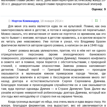
маленькие главки (может быть, дань авантюрно-фантастическому жанру 20-
30-х г.г. двадцатого века), каждой главке предпослан интересный эпиграф.
Оценка:
9
[
11
]
Нортон Коммандер
,
18 января 2014 г.
Для меня эта книга является едва ли не культовой. Помню, как она
заинтересовала меня в детстве, и потом я неоднократно её перечитывал.
Можно сказать, что впечатления от книги не портятся со временем, как это
часто бывает с книгами, которые в детстве нравились, а в зрелом возрасте
их читать уже невозможно. Уже потом я узнал, что Владимир Брагин
фактически является автором одного романа, а написан он аж в 1948 году.
Сюжет романа весьма увлекателен, притом, что в нём нет ни одного
отрицательного персонажа (кроме эпизодического банковского
поверенного, угрожавшего молодому Сергею Думчеву). Никакого конфликта
в сюжете нет в помине, герои борются с обстоятельствами, с природной
стихией, с невероятными опасностями. Завязка романа напоминает
детектив. Главный герой — Григорий Александрович — проездом
оказывается в маленьком южном приморском городе Ченске, где
оказывается вовлечён в историю о бесследном исчезновении много лет
назад доктора и естествоиспытателя Сергея Сергеевича Думчева.
Благодаря поискам и происходящим случайностям он и сам оказывается
там, куда пропал однажды Думчев — в Стране Дремучих Трав. Далее мы
узнаём историю невероятной робинзонады доктора Думчева, который все
эти годы жил неподалёку от старого пня на окраине Ченска.
Когда гусеница выходит из яйца, она очень мала и едва видна глазу. Но
вскоре, благодаря ферментам, она вырастает, вес её увеличивается в