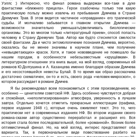
Уэллс :) Интересно, что финал романа выдержан все-таки в духе
фантастики «ближнего прицела». Герои озабочены только тем какую
практическую пользу можно извлечь из пребывания Думчева в Стране
Дремучих Трав. В этом видится частичное «оправдание» его трагической
судьбы. И молчаливо забывается о главном открытии Думчева —
возможности значительно уменьшать/увеличивать биологические
организмы. Это во многом только «литературный прием», способ попасть
человеку в Страну Дремучих Трав. Автор как будто стесняется смелости
своей фантазии. Да и чисто энтомологичекие познания Думчева, вероятно,
оказались бы не менее значимы в научном плане, чем получение
«невыцветающих» красок. Хотя, и такое нововведение не помешало бы
нашим городам, в особенности небезызвестным «хрущёвкам». В
литературном отношении эта книга выше, на мой взгляд, современных ей
романов Ю.Долгушина и А. Казанцева именно благодаря образам Думчева
и его несостоявшейся невесты Булай. В то время как образ рассказчика
достаточно схематичен, он-то и есть, своего рода «человек-микроскоп», о
котором рассуждает в романе Думчев.
Я бы рекомендовал всем познакомиться с этим произведением, но
особенно — ценителям советской НФ. Здесь особенно чувствуется добрая
и спокойная, «неполитизированная» атмосфера, уверенность в лучшем
завтра. Отдельно хочется отметить прекрасные иллюстрации (графика,
первое издание 1948 г.), которые очень оживляют текст. Это то, чего
практически нет в современных изданиях НФ. Во втором издании своего
романа-сказки автор существенно переработал и расширил его. Вся
история стала более последовательной, более «романной». Возник более
оптимистичный финал. Но, на мой взгляд, интерес представляют оба
варианта. Так, в первоначальном виде повествование разбито на