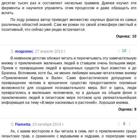
десятки тысяч раз и составляет несколько граммов. Думчев изучил эти
ферменты и научился управлять этим процессом и даже обращать его
вспять.
По ходу романа автор приводит множество научных фактов из самых
различных областей знаний. Сам же роман по своей атмосфере светлый и
позитивный, что сейчас уже редко встречается.
Оценка:
10
[
10
]
mogzonec
,
27 апреля 2013 г.
В невинном детстве обожал читать и перечитывать эту замечательную
книжку о приключения маленьких людей в ставшем очень большим мире.
Прием о превращении людей в крошечных существ был известен и до
Брагина. Вспомним, хотя бы, не менее любимую юными читателями книжку
«Приключения Карика и Вали». Само фантастическое допущение о
превращении челова в крошечное существо предоставляло огромные
возможности для создания познавательного мира. Вот и здесь, люди
превратились в маленьких человечков, ну а дальше на общем фоне о
приключениях людей в гигантском мире потоком шла увлекательнейшая
информация на тему «В мире насекомых и растений». Хорошая книжка.
Оценка:
9
[
8
]
Fiametta
,
23 октября 2014 г.
Ах, с каким восторгом я бы читала в семь лет о приключениях среди
гигантских трав, о сражениях с муравьями и гидрами, о переправе через