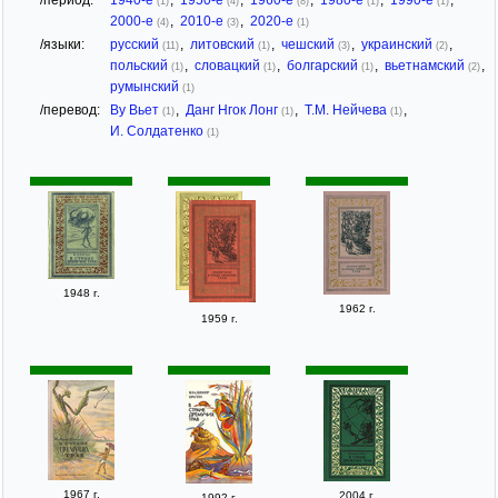
/период:
1940-е
,
1950-е
,
1960-е
,
1980-е
,
1990-е
,
(1)
(4)
(8)
(1)
(1)
2000-е
,
2010-е
,
2020-е
(4)
(3)
(1)
/языки:
русский
,
литовский
,
чешский
,
украинский
,
(11)
(1)
(3)
(2)
польский
,
словацкий
,
болгарский
,
вьетнамский
,
(1)
(1)
(1)
(2)
румынский
(1)
/перевод:
Ву Вьет
,
Данг Нгок Лонг
,
Т.М. Нейчева
,
(1)
(1)
(1)
И. Солдатенко
(1)
1948 г.
1962 г.
1959 г.
1967 г.
2004 г.
1992 г.