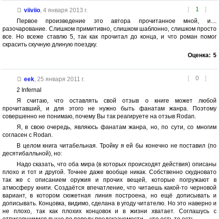
[
1
]
viiviio
,
4 января 2013 г.
Первое произведение это автора прочитанное мной, и....
разочарование. Слишком примитивно, слишком шаблонно, слишком просто
все. Но всеже ставлю 5, так как прочитал до конца, и что роман помог
скрасить скучную длиную поездку.
Оценка:
5
[
0
]
eek
,
25 января 2011 г.
2 Infernal
Я считаю, что оставлять свой отзыв о книге может любой
прочитавший, и для этого не нужно быть фанатам жанра. Поэтому
совершенно не понимаю, почему Вы так реагируете на отзыв Rodan.
Я, в свою очередь, являюсь фанатам жанра, но, по сути, со многим
согласен с Rodan.
В целом книга читабельная. Тройку я ей бы конечно не поставил (по
десятибалльной), но:
Надо сказать, что оба мира (в которых происходят действия) описаны
плохо и тот и другой. Точнее даже вообще никак. Собственно скудновато
так же с описанием оружия и прочих вещей, которые погружают в
атмосферу книги. Создаётся впечатление, что читаешь какой-то черновой
вариант, в котором сюжетная линия построена, но ещё дописывать и
дописывать. Концовка, видимо, сделана в угоду читателю. Но это наверно и
не плохо, так как плохих концовок и в жизни хватает. Соглашусь с
отписавшимися выше по поводу предсказуемости – что есть то есть.