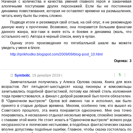
Начиная с количества и качества умений главного героя и заканчивая
алогичными поступками других персонажей. Если бы не постоянная
динамика повествования, которая не оставляет времени на размышления,
читать книгу было бы очень сложно.
Подводя итоги и резюмируя свой отзыв, на сей опус, я не рекомендую
данную книгу к прочтению. Возможно, она понравится большим фанатам
данного жанра, все-таки в книге есть и боевик и динамика (жаль, что
остального нет). Автора в черный список, книгу в чулан.
Оценку этого произведения по пятибалльной шкале вы можете
увидеть у меня в блоге.
http://rprikhodko.blogspot.com/2009/09/blog-post_10.html
Оценка:
3
[
5
]
Symbolic
,
19 декабря 2019 г.
Замечательная получилась у Алекса Орлова сказка. Книга для всех
возрастов. Лет пятьдесят-шестьдесят назад пионеры и комсомольцы
зачитывались подобной фантастикой, потому как лёгкий стиль изложения
тогда приветствовался, а финал с доброй развязкой был почти обязателен.
В *Одиночном выстреле* Орлов всё именно так и исполнил, как было
принято в старые добрые времена. Многим, особенно тем, кто вышел из
Советского прошлого, эта книга понравится однозначно. Мне она точно
понравилась, я несказанно отдыхал несколько вечеров, спокойно знакомясь
с главами этой книги. Не стоит искать в *Одиночном выстреле* всякого рода
несуразности и логические нестыковки, в подобных фантастических сказках
вполне допустимы подобные ошибки, Главное, чтобы сказка состоялась по