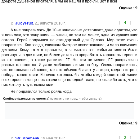
доброте душевной писателя, а мы её нашли и прочли. Вот и всё!
Оценка:
9
[
4
]
JuicyFruit
,
21 августа 2018 г.
А мне понравилось. До 10-ки конечно не дотягивает, даже с учетом, что
я понимаю, что жанр книги — экшен, но тем не менее, одна из лучших книг
автора. Герой получился не стандартный для Орлова. Мир тоже очень
понравился. Как всегда, слишком быстрое повествование, и мало внимания
деталям. Кому то это нравится, а я считаю все события можно было
растянуть на две книги, но более детально проработать характеры героев и
их отношения, а также равзитие ГГ. Но тем не менее, ГГ раскрылся в
разных плоскостях. И даже любовная линия на 9-ку! Очень понравилось,
что не скомканный конец, как это обычно бывает у автора, когда выстрел,
победа, конец книги. Конечно хотелось бы чтобы каждой сюжетной линии
всех героев в конце посвятили еще по одной главе, но спасибо хоть, что о
них хоть чуть чуть вспомнили
Не понравился только рояль когда
Спойлер (раскрытие сюжета)
(кликните по нему, чтобы увидеть)
ГГ возвращался с планетой и попал на артиллерийскую космическую
базу с какими то мертвяками, я так и не понял
Оценка:
9
[
3
]
Str_Kremen6
,
19 мая 2018 г.