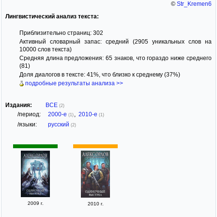
©
Str_Kremen6
Лингвистический анализ текста:
Приблизительно страниц: 302
Активный словарный запас: средний (2905 уникальных слов на
10000 слов текста)
Средняя длина предложения: 65 знаков, что гораздо ниже среднего
(81)
Доля диалогов в тексте: 41%, что близко к среднему (37%)
подробные результаты анализа >>
Издания:
ВСЕ
(2)
/период:
2000-е
,
2010-е
(1)
(1)
/языки:
русский
(2)
2009 г.
2010 г.