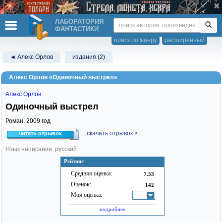
ЛАБОРАТОРИЯ
ФАНТАСТИКИ
поиск по жанру
расширенный
◄ Алекс Орлов
издания (2)
Алекс Орлов «Одиночный выстрел»
Алекс Орлов
Одиночный выстрел
Роман,
2009
год
скачать отрывок >
читать отрывок
Язык написания: русский
Рейтинг
Средняя оценка:
7.53
Оценок:
142
Моя оценка:
-
подробнее