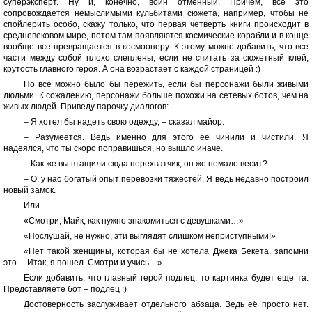
суперэксперт. Ну и, конечно, воин отменный. Причем, все это
сопровождается немыслимыми кульбитами сюжета, например, чтобы не
спойлерить особо, скажу только, что первая четверть книги происходит в
средневековом мире, потом там появляются космические корабли и в конце
вообще все превращается в космооперу. К этому можно добавить, что все
части между собой плохо слеплены, если не считать за сюжетный клей,
крутость главного героя. А она возрастает с каждой страницей :)
Но всё можно было бы пережить, если бы персонажи были живыми
людьми. К сожалению, персонажи больше похожи на сетевых ботов, чем на
живых людей. Приведу парочку диалогов:
– Я хотел бы надеть свою одежду, – сказал майор.
– Разумеется. Ведь именно для этого ее чинили и чистили. Я
надеялся, что ты скоро поправишься, но вышло иначе.
– Как же вы втащили сюда перехватчик, он же немало весит?
– О, у нас богатый опыт перевозки тяжестей. Я ведь недавно построил
новый замок.
Или
«Смотри, Майк, как нужно знакомиться с девушками…»
«Послушай, не нужно, эти выглядят слишком неприступными!»
«Нет такой женщины, которая бы не хотела Джека Бекета, запомни
это… Итак, я пошел. Смотри и учись…»
Если добавить, что главный герой подлец, то картинка будет еще та.
Представляете бот – подлец :)
Достоверность заслуживает отдельного абзаца. Ведь её просто нет.