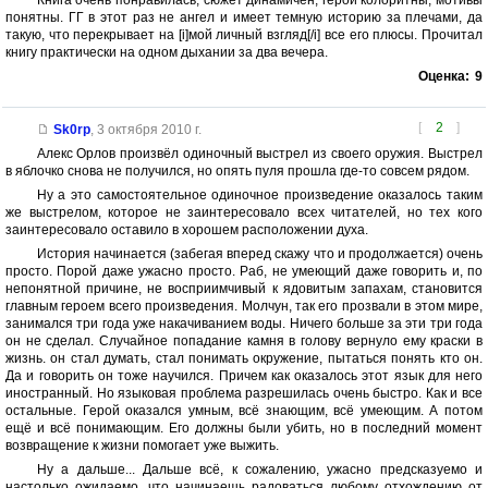
понятны. ГГ в этот раз не ангел и имеет темную историю за плечами, да
такую, что перекрывает на [i]мой личный взгляд[/i] все его плюсы. Прочитал
книгу практически на одном дыхании за два вечера.
Оценка:
9
[
2
]
Sk0rp
,
3 октября 2010 г.
Алекс Орлов произвёл одиночный выстрел из своего оружия. Выстрел
в яблочко снова не получился, но опять пуля прошла где-то совсем рядом.
Ну а это самостоятельное одиночное произведение оказалось таким
же выстрелом, которое не заинтересовало всех читателей, но тех кого
заинтересовало оставило в хорошем расположении духа.
История начинается (забегая вперед скажу что и продолжается) очень
просто. Порой даже ужасно просто. Раб, не умеющий даже говорить и, по
непонятной причине, не восприимчивый к ядовитым запахам, становится
главным героем всего произведения. Молчун, так его прозвали в этом мире,
занимался три года уже накачиванием воды. Ничего больше за эти три года
он не сделал. Случайное попадание камня в голову вернуло ему краски в
жизнь. он стал думать, стал понимать окружение, пытаться понять кто он.
Да и говорить он тоже научился. Причем как оказалось этот язык для него
иностранный. Но языковая проблема разрешилась очень быстро. Как и все
остальные. Герой оказался умным, всё знающим, всё умеющим. А потом
ещё и всё понимающим. Его должны были убить, но в последний момент
возвращение к жизни помогает уже выжить.
Ну а дальше... Дальше всё, к сожалению, ужасно предсказуемо и
настолько ожидаемо, что начинаешь радоваться любому отхождению от