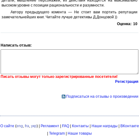
детали, мышление персонажей, их действия находятся на максимально
высоком уровне с позиции рациональности и разумности.
Автору предыдущего комента — Не стоит вам портить репутации
замечательнейших книг. Читайте лучше детективы Д.Донцовой ))
Оценка:
10
Написать отзыв:
Писать отзывы могут только зарегистрированные посетители!
Регистрация
Подписаться на отзывы о произведении
О сайте
(
eng
,
fra
,
укр
) |
Регламент
|
FAQ
|
Контакты
|
Наши награды
|
ВКонтакте
|
Telegram
|
Наши товары