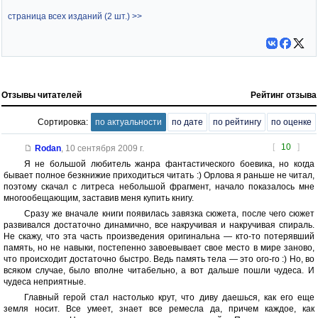
страница всех изданий (2 шт.) >>
Отзывы читателей
Рейтинг отзыва
Сортировка:
по актуальности
по дате
по рейтингу
по оценке
[
10
]
Rodan
,
10 сентября 2009 г.
Я не большой любитель жанра фантастического боевика, но когда
бывает полное безкнижие приходиться читать :) Орлова я раньше не читал,
поэтому скачал с литреса небольшой фрагмент, начало показалось мне
многообещающим, заставив меня купить книгу.
Сразу же вначале книги появилась завязка сюжета, после чего сюжет
развивался достаточно динамично, все накручивая и накручивая спираль.
Не скажу, что эта часть произведения оригинальна — кто-то потерявший
память, но не навыки, постепенно завоевывает свое место в мире заново,
что происходит достаточно быстро. Ведь память тела — это ого-го :) Но, во
всяком случае, было вполне читабельно, а вот дальше пошли чудеса. И
чудеса неприятные.
Главный герой стал настолько крут, что диву даешься, как его еще
земля носит. Все умеет, знает все ремесла да, причем каждое, как