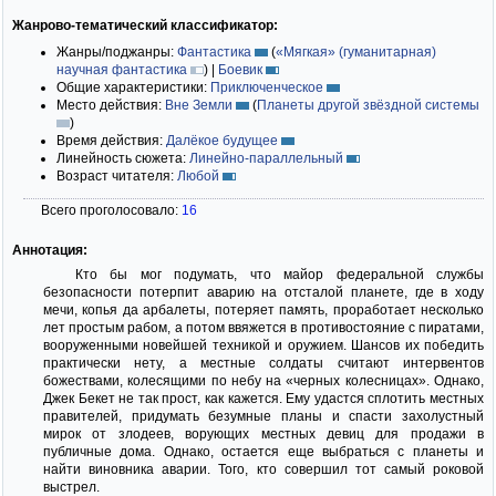
Жанрово-тематический классификатор:
Жанры/поджанры:
Фантастика
(
«Мягкая» (гуманитарная)
научная фантастика
)
|
Боевик
Общие характеристики:
Приключенческое
Место действия:
Вне Земли
(
Планеты другой звёздной системы
)
Время действия:
Далёкое будущее
Линейность сюжета:
Линейно-параллельный
Возраст читателя:
Любой
Всего проголосовало:
16
Аннотация:
Кто бы мог подумать, что майор федеральной службы
безопасности потерпит аварию на отсталой планете, где в ходу
мечи, копья да арбалеты, потеряет память, проработает несколько
лет простым рабом, а потом ввяжется в противостояние с пиратами,
вооруженными новейшей техникой и оружием. Шансов их победить
практически нету, а местные солдаты считают интервентов
божествами, колесящими по небу на «черных колесницах». Однако,
Джек Бекет не так прост, как кажется. Ему удастся сплотить местных
правителей, придумать безумные планы и спасти захолустный
мирок от злодеев, ворующих местных девиц для продажи в
публичные дома. Однако, остается еще выбраться с планеты и
найти виновника аварии. Того, кто совершил тот самый роковой
выстрел.