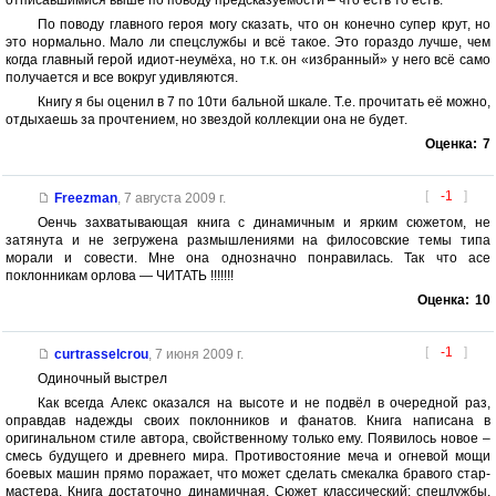
По поводу главного героя могу сказать, что он конечно супер крут, но
это нормально. Мало ли спецслужбы и всё такое. Это гораздо лучше, чем
когда главный герой идиот-неумёха, но т.к. он «избранный» у него всё само
получается и все вокруг удивляются.
Книгу я бы оценил в 7 по 10ти бальной шкале. Т.е. прочитать её можно,
отдыхаешь за прочтением, но звездой коллекции она не будет.
Оценка:
7
[
-1
]
Freezman
,
7 августа 2009 г.
Оенчь захватывающая книга с динамичным и ярким сюжетом, не
затянута и не зегружена размышлениями на филосовские темы типа
морали и совести. Мне она однозначно понравилась. Так что асе
поклонникам орлова — ЧИТАТЬ !!!!!!!
Оценка:
10
[
-1
]
curtrasselcrou
,
7 июня 2009 г.
Одиночный выстрел
Как всегда Алекс оказался на высоте и не подвёл в очередной раз,
оправдав надежды своих поклонников и фанатов. Книга написана в
оригинальном стиле автора, свойственному только ему. Появилось новое –
смесь будущего и древнего мира. Противостояние меча и огневой мощи
боевых машин прямо поражает, что может сделать смекалка бравого стар-
мастера. Книга достаточно динамичная. Сюжет классический: спецлужбы,