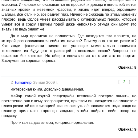
классики. И человек он оказывается не простой, и девица в него влюбляется
знатных кровей и неземной красоты, и жизнь идёт вперёд огромными
шагами. Всё отлично, всё радует глаз. Ничего не скажешь по этому моменту
плохого, ведь Орлов умеет рассказывать о суперсильных героях, которые
умеют всё и сразу. Причем порой даже непонятно откуда они могут это
знать. Но ведь знают же!
Да и мир прописан не полностью. Где находится эта планета, на
которой разворачиваются события начала? Почему она так не развита?
Как люди фактически ничего не умеющие моментально понимают
технологии из будущего с разницей в несколько веков? Вопросы все
остаются без ответов. Но общего впечатления от книги это не портит.
Заслуженная хорошая оценка.
Оценка:
8
[
2
]
tumanvip
,
29 мая 2009 г.
Интересная книга, довольно динамичная.
Майор самой крутой спецслужбы вселенной потерял память, но
постепенно она к нему возвращается, при этом он находится на планете с
плохо развитой цивилизацией, шанс покинуть её появляется тогда, когда на
планету прилетают торговцы людьми, чтобы набрать себе товар на
продажу.
Прочитал за два вечера, концовка нормальная.
Оценка:
9