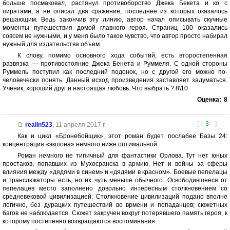
больше посмаковал, растянул противоборство Джека Бекета и ко с
пиратами, а не описал два сражение, последнее из которых оказалось
решающим. Ведь закончив эту линию, автор начал описывать скучные
моменты путешествия домой главного героя. Страниц 100 оказались
совсем не нужными, и у меня было такое чувство, что автор просто набирал
нужный для издательства объем.
К слову, помимо основного хода событий, есть второстепенная
развязка — противостояние Джека Бенета и Руммеля. С одной стороны
Руммель поступил как последний подонок, но с другой его можно по-
человечески понять. Данный исход произведения заставляет задуматься.
Ученик, хороший друг и настоящая любовь. Что выбрать ? 8\10
Оценка:
8
[
3
]
realin523
,
11 апреля 2017 г.
Как и цикл «Бронебойщик», этот роман будет послабее Базы 24:
концентрация «экшона» немного ниже оптимальной.
Роман немного не типичный для фантастики Орлова. Тут нет юных
простаков, попавших из Мухосранска в армию. Нет и войны за сферы
влияния между «дядями в синем» и «дядями в красном». Боевые пепелацы
и транслюкаторы есть, но их чуть меньше обычного. Освободившееся от
пепелацев место заполнено довольно интересным столкновением со
средневековой цивилизацией. Столкновение цивилизаций подано вполне
логично, без дурацких путешествий во врмени и попаданцев; сюжетных
багов не наблюдается. Сюжет закручен вокруг потерявшего память героя, к
которому постепенно возвращаются воспоминания.