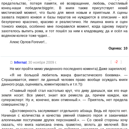
предательство, потеря памяти, её возвращение, любовь, счастливый
конец-наши победили:biggrin:. В книги также присутствует некий
мистический момент, что было для меня новым и приятным. А сцены
захвата первого конвоя и базы пиратов не нуждаются в описание – всё
безупречно красочно, красиво и реалистично. Не лишена книга и сцен
тонкого юмора, особенно мне понравился момент, когда одному пирату
захотелось выпить рома, и тот пошёл за ним к кладовщику, да и осёл на
водяном колесе тоже чудил…
Алекс Орлов Forever!...
Оценка:
10
[
-2
]
Infernal
,
30 ноября 2009 г.
Не мог пройти мимо увиденного последнего комента) Даже зарегился)
«Я не большой любитель жанра фантастического боевика». —
Спрашивается, имеет ли данный человек право вообще осуждать книги
данного рода, оценивать, коментировать и т.п.?))
«Главный герой стал настолько крут, что диву даешься, как его еще
земля носит. Все умеет, знает все ремесла да, причем каждое, как
суперэксперт. Ну и, конечно, воин отменный.». — Приятель, нет предела
совершенству ;)
«Достоверность заслуживает отдельного абзаца. Ведь её просто нет.
Начиная с количества и качества умений главного героя и заканчивая
алогичными поступками других персонажей.». — Со своей стороны хочу
сказать, что книга написана очень грамотно, вплоть до мелочей. Все