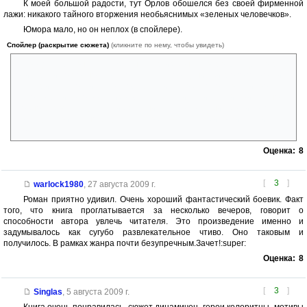
К моей большой радости, тут Орлов обошелся без своей фирменной
лажи: никакого тайного вторжения необьяснимых «зеленых человечков».
Юмора мало, но он неплох (в спойлере).
Спойлер (раскрытие сюжета)
(кликните по нему, чтобы увидеть)
На водокачке: явная аллюзия на кадр из Конана варвара, где Шварц
один крутит огромное колесо, а так же поведение хитропопого ослика
Лумбария. На космическом корабле: писклявые голоса в гелиевой
атмосфере и гомофоб-шизофреник. Кстати, гелием действительно
можно без вреда для легких заменить атмосферный азот, и голос
тогда действительно будет писклявым — реальный физический
эфект.
Оценка:
8
[
3
]
warlock1980
,
27 августа 2009 г.
Роман приятно удивил. Очень хороший фантастический боевик. Факт
того, что книга проглатывается за несколько вечеров, говорит о
способности автора увлечь читателя. Это произведение именно и
задумывалось как сугубо развлекательное чтиво. Оно таковым и
получилось. В рамках жанра почти безупречным.Зачет!:super:
Оценка:
8
[
3
]
Singlas
,
5 августа 2009 г.
Книга очень понравилась, сюжет динамичен, герои колоритны, мотивы