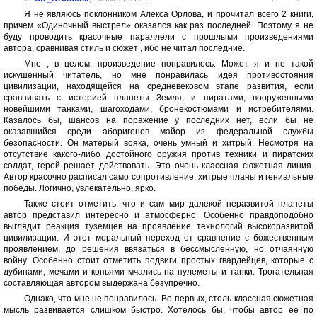
Я не являюсь поклонником Алекса Орлова, и прочитал всего 2 книги,
причем «Одиночный выстрел» оказался как раз последней. Поэтому я не
буду проводить красочные параллели с прошлыми произведениями
автора, сравнивая стиль и сюжет , ибо не читал последние.
Мне , в целом, произведение понравилось. Может я и не такой
искушенный читатель, но мне понравилась идея противостояния
цивилизации, находящейся на средневековом этапе развития, если
сравнивать с историей планеты Земля, и пиратами, вооруженными
новейшими танками, шагоходами, бронекостюмами и истребителями.
Казалось бы, шансов на поражение у последних нет, если бы не
оказавшийся среди аборигенов майор из федеральной службы
безопасности. Он матерый вояка, очень умный и хитрый. Несмотря на
отсутствие какого-либо достойного оружия против техники и пиратских
солдат, герой решает действовать. Это очень классная сюжетная линия.
Автор красочно расписал само сопротивление, хитрые планы и гениальные
победы. Логично, увлекательно, ярко.
Также стоит отметить, что и сам мир далекой неразвитой планеты
автор представил интересно и атмосферно. Особенно правдоподобно
выглядит реакция туземцев на проявление технологий высокоразвитой
цивилизации. И этот моральный переход от сравнение с божественным
проявлением, до решения ввязаться в бессмысленную, но отчаянную
войну. Особенно стоит отметить подвиги простых гвардейцев, которые с
дубинами, мечами и копьями мчались на пулеметы и танки. Трогательная
составляющая автором выдержана безупречно.
Однако, что мне не понравилось. Во-первых, столь классная сюжетная
мысль развивается слишком быстро. Хотелось бы, чтобы автор ее по