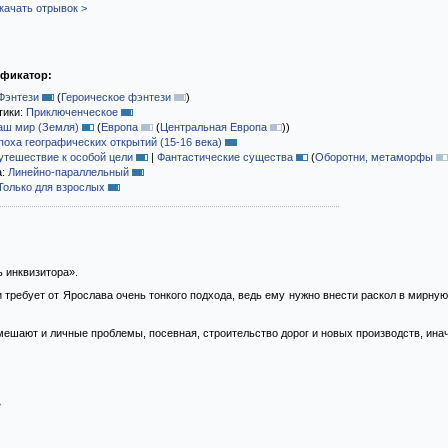
качать отрывок >
ификатор:
Фэнтези
(
Героическое фэнтези
)
тики:
Приключенческое
аш мир (Земля)
(
Европа
(
Центральная Европа
)
)
поха географических открытий (15-16 века)
утешествие к особой цели
|
Фантастические существа
(
Оборотни, метаморфы
а:
Линейно-параллельный
Только для взрослых
ь инквизитора».
 требует от Ярослава очень тонкого подхода, ведь ему нужно внести раскол в мирную
мешают и личные проблемы, посевная, строительство дорог и новых производств, инач
»