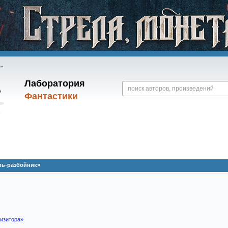
Лаборатория
Фантастики
рь-разбойник»
визитора»