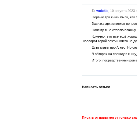
welekie
,
10 августа 2023 г
Первые три книги были, как
Завязка архиепископ попроси
Почему я не ставлю плашку
Конечно, это все ещё хорош
наоборот герой почти ничего не д
Есть главы про Агнес. Но он
В обзорах на прошлую книгу,
Итого, посредственный роман
Написать отзыв:
Писать отзывы могут только за