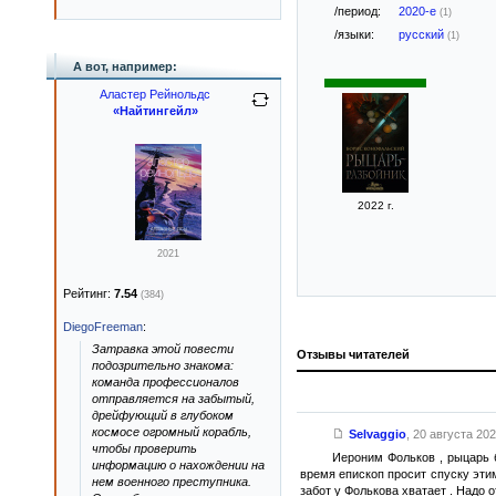
/период:
2020-е
(1)
/языки:
русский
(1)
А вот, например:
Аластер Рейнольдс
«Найтингейл»
2022 г.
2021
Рейтинг:
7.54
(384)
DiegoFreeman
:
Затравка этой повести
Отзывы читателей
подозрительно знакома:
команда профессионалов
отправляется на забытый,
дрейфующий в глубоком
космосе огромный корабль,
Selvaggio
,
20 августа 2025
чтобы проверить
Иероним Фольков , рыцарь б
информацию о нахождении на
время епископ просит спуску этим
нем военного преступника.
забот у Фолькова хватает . Надо о