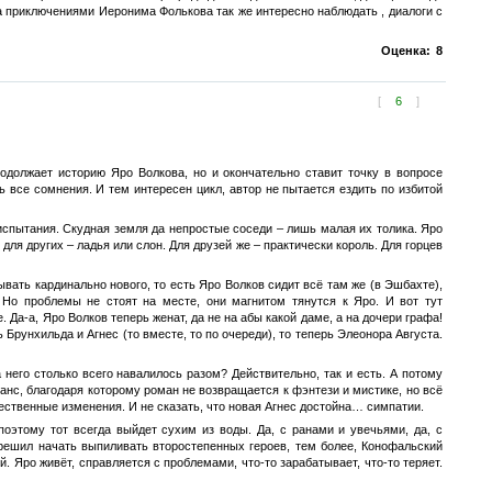
а приключениями Иеронима Фолькова так же интересно наблюдать , диалоги с
Оценка:
8
[
6
]
одолжает историю Яро Волкова, но и окончательно ставит точку в вопросе
 все сомнения. И тем интересен цикл, автор не пытается ездить по избитой
спытания. Скудная земля да непростые соседи – лишь малая их толика. Яро
 для других – ладья или слон. Для друзей же – практически король. Для горцев
ать кардинально нового, то есть Яро Волков сидит всё там же (в Эшбахте),
 Но проблемы не стоят на месте, они магнитом тянутся к Яро. И вот тут
а-а, Яро Волков теперь женат, да не на абы какой даме, а на дочери графа!
Брунхильда и Агнес (то вместе, то по очереди), то теперь Элеонора Августа.
него столько всего навалилось разом? Действительно, так и есть. А потому
ланс, благодаря которому роман не возвращается к фэнтези и мистике, но всё
ущественные изменения. И не сказать, что новая Агнес достойна… симпатии.
поэтому тот всегда выйдет сухим из воды. Да, с ранами и увечьями, да, с
 решил начать выпиливать второстепенных героев, тем более, Конофальский
 Яро живёт, справляется с проблемами, что-то зарабатывает, что-то теряет.