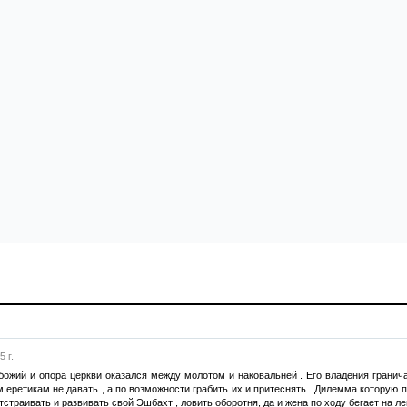
 г.
ожий и опора церкви оказался между молотом и наковальней . Его владения граничат
 еретикам не давать , а по возможности грабить их и притеснять . Дилемма которую 
тстраивать и развивать свой Эшбахт , ловить оборотня, да и жена по ходу бегает на ле