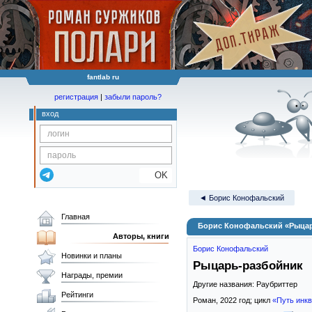
fantlab ru
регистрация
|
забыли пароль?
вход
OK
◄ Борис Конофальский
Главная
Борис Конофальский «Рыца
Авторы, книги
Борис Конофальский
Новинки и планы
Рыцарь-разбойник
Награды, премии
Другие названия: Раубриттер
Рейтинги
Роман,
2022
год; цикл
«Путь инк