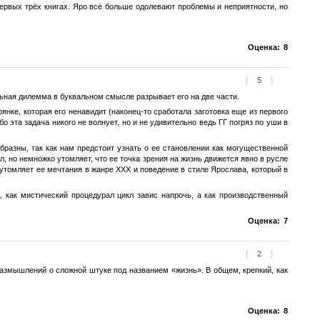
ервых трёх книгах. Яро всё больше одолевают проблемы и неприятности, но
Оценка:
8
[
5
]
льная дилемма в буквальном смысле разрывает его на две части.
ке, которая его ненавидит (наконец-то сработала заготовка еще из первого
эта задача никого не волнует, но и не удивительно ведь ГГ погряз по уши в
разны, так как нам предстоит узнать о ее становлении как могущественной
, но немножко утомляет, что ее точка зрения на жизнь движется явно в русле
 утомляет ее мечтания в жанре ХХХ и поведение в стиле Ярослава, который в
е, как мистический процедурал цикл завис напрочь, а как производственный
Оценка:
7
[
2
]
азмышлений о сложной штуке под названием «жизнь». В общем, крепкий, как
Оценка:
8