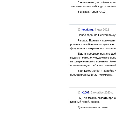
Заключение: достойное прод
тем интереснее наблюдать за ним,
8 инквизиторов из 10.
lexxking
,
4 мая 2022 г.
Новое задание Церкви по су
Рыцарю Божьему приходится 
романа и вообще много дежа вю с 
феодальных интригах и в посевн
Еще в прошлом романе добав
ведьмы, которая умудрилась испуг
патриархального мышления. Конеч
принципе ведет себя как типичны
Все также легко и запойно 
процедурал начинает утомлять.
k2007
,
2 октября 2023 г.
Ну, что можно сказать про 
главный герой, роман.
Для поклонников цикла.