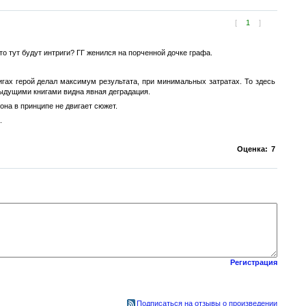
[
1
]
то тут будут интриги? ГГ женился на порченной дочке графа.
нигах герой делал максимум результата, при минимальных затратах. То здесь
едыдущими книгами видна явная деградация.
 она в принципе не двигает сюжет.
.
Оценка:
7
Регистрация
Подписаться на отзывы о произведении