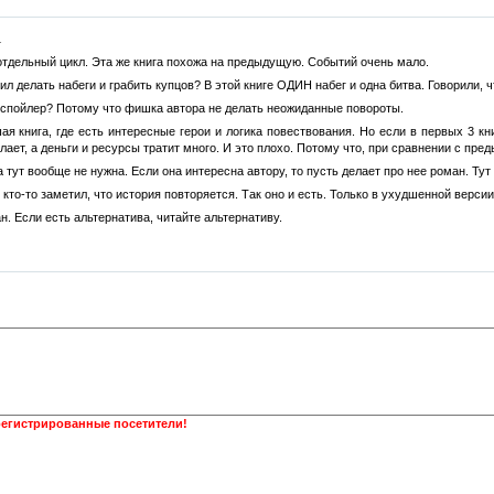
.
 отдельный цикл. Эта же книга похожа на предыдущую. Событий очень мало.
л делать набеги и грабить купцов? В этой книге ОДИН набег и одна битва. Говорили, ч
 спойлер? Потому что фишка автора не делать неожиданные повороты.
ая книга, где есть интересные герои и логика повествования. Но если в первых 3 к
елает, а деньги и ресурсы тратит много. И это плохо. Потому что, при сравнении с пр
а тут вообще не нужна. Если она интересна автору, то пусть делает про нее роман. Тут
 кто-то заметил, что история повторяется. Так оно и есть. Только в ухудшенной версии
. Если есть альтернатива, читайте альтернативу.
регистрированные посетители!