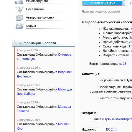
Рекомендации
читать отрывок
с
Посетители
Язык написания: русский
Авторские колонки
Жанрово-тематический класс
Форум
Жанры/поджанры:
Общие характерис
Место действия:
Н
Время действия:
Э
информация, новости
Сюжетные ходы:
П
7 августа 2026 г.
Линейность сюжет
Составлена библиография
Оливера
Возраст читателя:
К. Лэнгмида
Всего проголосовало:
18
6 августа 2026 г.
Составлена библиография
Вероники
Аннотация:
Дж. Генри
5-й роман цикла «Пут
5 августа 2026 г.
Новое задание Церкви
Составлена библиография
Махмуда
суровые военные решения.
Эль-Сайеда
Вместе с тем задаче 
4 августа 2026 г.
Составлена библиография
Маркуса
Кливера
Входит в:
— цикл
«Путь инквизитора
3 августа 2026 г.
Составлена библиография
Моники
Ким
Издания:
ВСЕ
(1)