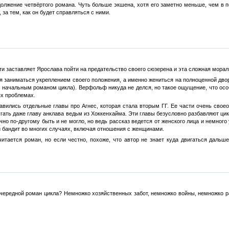
олжение четвёртого романа. Чуть больше экшена, хотя его заметно меньше, чем в п
 за тем, как он будет справляться с ними.
ти заставляет Ярослава пойти на предательство своего сюзерена и эта сложная мора
заниматься укреплением своего положения, а именно жениться на полноценной дворян
начальным романом цикла). Верфольф никуда не делся, но такое ощущение, что особо 
ых проблемах.
ились отдельные главы про Агнес, которая стала вторым ГГ. Ее части очень своеоб
ать даже главу анклава ведьм из Хоккенхайма. Эти главы безусловно разбавляют цикл
но по-другому быть и не могло, но ведь рассказ ведется от женского лица и немного
й бандит во многих случаях, включая отношения с женщинами.
читается роман, но если честно, похоже, что автор не знает куда двигаться дальш
очередной роман цикла? Немножко хозяйственных забот, немножко войны, немножко р