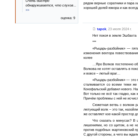
Очень быстро
рядом верные соратники и пара х
обнаруживается, что слухов
...
хорошей долей юмора и как всегд
>>
оценка: 9
tapok
,
23 июля 2024 г.
Нет покоя в земле Эшбахта
***
«Рыцарь-разбойник» — пяты
изменения вектора повествования
колее
…Яро Волков постепенно обж
Волкова не хотят оставлять в поко
и вовсе – лютый враг…
«Рыцарь-разбойник» — это п
сталкивается со всеми теми же 
Конофальский добавил нового. Нап
Вот только не всё так гладко, ка
Причём проблемы с ней не исчи
Сюжетная ветвь с волком ра
лютующий волк – это так, назойли
же оставляет кое-какой простор д
Что сказать о минусах? В 
лишениями, но со щитом, а не на
против подобных мартиновский при
С другой стороны, а чего вы ждал