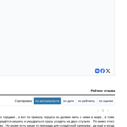
Рейтинг отзыва
Сортировка:
по актуальности
по дате
по рейтингу
по оценке
[
0
]
 горцами , и вот по приказу герцога он должен жить с ними в мире , в тоже
придётся решить и умудриться сразу усидеть на двух стульях . По мимо этого
во . Но разве есть какая то преграда для солдатской смекалки , да ещё и когда