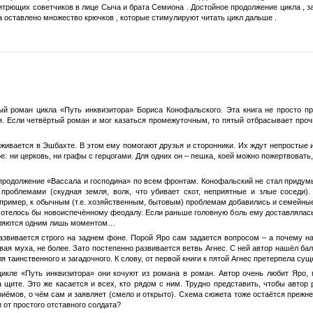
итрющих советчиков в лице Сыча и брата Семиона . Достойное продолжение цикла , з
а оставлено множество крючков , которые стимулируют читать цикл дальше .
й роман цикла «Путь инквизитора» Бориса Конофальского. Эта книга не просто пр
. Если четвёртый роман и мог казаться промежуточным, то пятый отбрасывает прочь
ивается в Эшбахте. В этом ему помогают друзья и сторонники. Их ждут непростые и
е: ни церковь, ни графы с герцогами. Для одних он – пешка, коей можно пожертвовать,
родолжение «Вассала и господина» по всем фронтам. Конофальский не стал придумыв
проблемами (скудная земля, волк, что убивает скот, неприятные и злые соседи).
ример, к обычным (т.е. хозяйственным, бытовым) проблемам добавились и семейные. Д
к хотелось бы новоиспечённому феодалу. Если раньше головную боль ему доставлялась 
сляются одним лишь моментом…
звивается строго на заднем фоне. Порой Яро сам задается вопросом – а почему на 
вая муха, не более. Зато постепенно развивается ветвь Агнес. С ней автор нашёл ба
ля таинственного и загадочного. К слову, от первой книги к пятой Агнес претерпела с
цикле «Путь инквизитора» они кочуют из романа в роман. Автор очень любит Яро, 
 щите. Это же касается и всех, кто рядом с ним. Трудно представить, чтобы автор
ёмов, о чём сам и заявляет (смело и открыто). Схема сюжета тоже остаётся прежней.
и от простого отставного солдата?