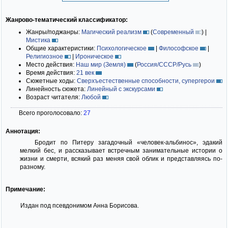
Жанрово-тематический классификатор:
Жанры/поджанры:
Магический реализм
(
Современный
)
|
Мистика
Общие характеристики:
Психологическое
|
Философское
|
Религиозное
|
Ироническое
Место действия:
Наш мир (Земля)
(
Россия/СССР/Русь
)
Время действия:
21 век
Сюжетные ходы:
Сверхъестественные способности, супергерои
Линейность сюжета:
Линейный с экскурсами
Возраст читателя:
Любой
Всего проголосовало:
27
Аннотация:
Бродит по Питеру загадочный «человек-альбинос», эдакий
мелкий бес, и рассказывает встречным занимательные истории о
жизни и смерти, всякий раз меняя свой облик и представляясь по-
разному.
Примечание:
Издан под псевдонимом Анна Борисова.