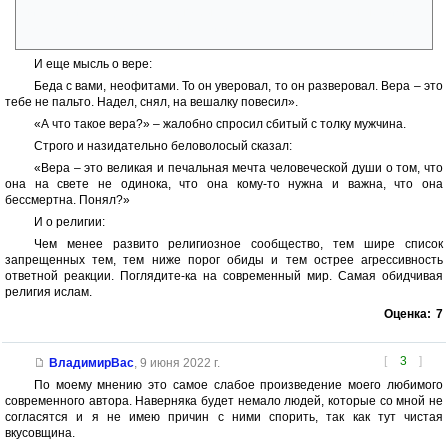
нибудь символ Добра. Нужно быть совсем слепым, чтобы не видеть,
кому и чему служит вся ваша религия!»
И еще мысль о вере:
Беда с вами, неофитами. То он уверовал, то он разверовал. Вера – это
тебе не пальто. Надел, снял, на вешалку повесил».
«А что такое вера?» – жалобно спросил сбитый с толку мужчина.
Строго и назидательно беловолосый сказал:
«Вера – это великая и печальная мечта человеческой души о том, что
она на свете не одинока, что она кому-то нужна и важна, что она
бессмертна. Понял?»
И о религии:
Чем менее развито религиозное сообщество, тем шире список
запрещенных тем, тем ниже порог обиды и тем острее агрессивность
ответной реакции. Поглядите-ка на современный мир. Самая обидчивая
религия ислам.
Оценка:
7
[
3
]
ВладимирВас
,
9 июня 2022 г.
По моему мнению это самое слабое произведение моего любимого
современного автора. Наверняка будет немало людей, которые со мной не
согласятся и я не имею причин с ними спорить, так как тут чистая
вкусовщина.