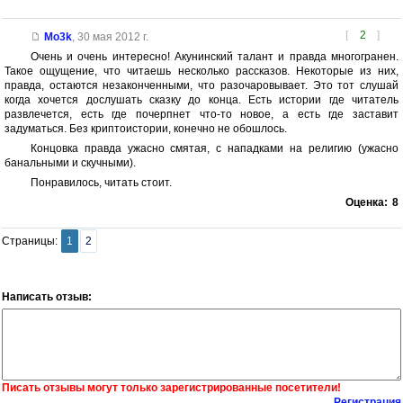
[
2
]
Mo3k
,
30 мая 2012 г.
Очень и очень интересно! Акунинский талант и правда многогранен.
Такое ощущение, что читаешь несколько рассказов. Некоторые из них,
правда, остаются незаконченными, что разочаровывает. Это тот слушай
когда хочется дослушать сказку до конца. Есть истории где читатель
развлечется, есть где почерпнет что-то новое, а есть где заставит
задуматься. Без криптоистории, конечно не обошлось.
Концовка правда ужасно смятая, с нападками на религию (ужасно
банальными и скучными).
Понравилось, читать стоит.
Оценка:
8
Страницы:
1
2
Написать отзыв:
Писать отзывы могут только зарегистрированные посетители!
Регистрация