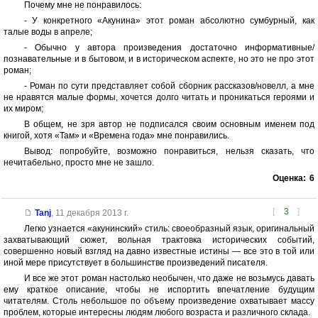
Почему мне не понравилось:
- У конкретного «Акунина» этот роман абсолютно сумбурный, как
талые воды в апреле;
- Обычно у автора произведения достаточно информативные/
познавательные и в бытовом, и в историческом аспекте, но это не про этот
роман;
- Роман по сути представляет собой сборник рассказов/новелл, а мне
не нравятся малые формы, хочется долго читать и проникаться героями и
их миром;
В общем, не зря автор не подписался своим основным именем под
книгой, хотя «Там» и «Времена года» мне понравились.
Вывод: попробуйте, возможно понравиться, нельзя сказать, что
нечитабельно, просто мне не зашло.
Оценка:
6
[
3
]
Tanj
,
11 декабря 2013 г.
Легко узнается «акунинский» стиль: своеобразный язык, оригинальный
захватывающий сюжет, вольная трактовка исторических событий,
совершенно новый взгляд на давно известные истины — все это в той или
иной мере присутствует в большинстве произведений писателя.
И все же этот роман настолько необычен, что даже не возьмусь давать
ему краткое описание, чтобы не испортить впечатление будущим
читателям. Столь небольшое по объему произведение охватывает массу
проблем, которые интересны людям любого возраста и различного склада.