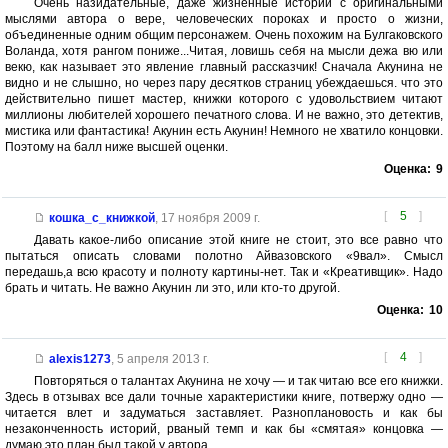
Очень назидательные, даже жизненные истории с оригинальными
мыслями автора о вере, человеческих пороках и просто о жизни,
объединенные одним общим персонажем. Очень похожим на Булгаковского
Воланда, хотя рангом пониже...Читая, ловишь себя на мысли дежа вю или
векю, как называет это явление главный рассказчик! Сначала Акунина не
видно и не слышно, но через пару десятков страниц убеждаешься. что это
действительно пишет мастер, книжки которого с удовольствием читают
миллионы любителей хорошего печатного слова. И не важно, это детектив,
мистика или фантастика! Акунин есть Акунин! Немного не хватило концовки.
Поэтому на балл ниже высшей оценки.
Оценка:
9
[
5
]
кошка_с_книжкой
,
17 ноября 2009 г.
Давать какое-либо описание этой книге не стоит, это все равно что
пытаться описать словами полотно Айвазовского «9вал». Смысл
передашь,а всю красоту и полноту картины-нет. Так и «Креативщик». Надо
брать и читать. Не важно Акунин ли это, или кто-то другой.
Оценка:
10
[
4
]
alexis1273
,
5 апреля 2013 г.
Повторяться о талантах Акунина не хочу — и так читаю все его книжки.
Здесь в отзывах все дали точные характеристики книге, потвержу одно —
читается влет и задуматься заставляет. Разноплановость и как бы
незаконченность историй, рваный темп и как бы «смятая» концовка —
думаю это план был такой у автора.