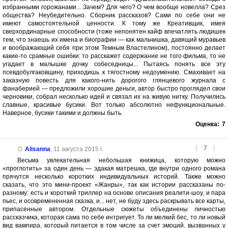
избранными горожанами... Зачем? Для чего? О чем вообще новелла? Срез
общества? Неубедительно. Сборник рассказов? Сами по себе они не
имеют самостоятельной ценности. К тому же Креативщик, имея
сверхординарные способности (тоже непонятен кайф впечатлять людишек
тем, что знаешь их имена и биографии — как мальчишка, давящий муравьев
и воображающий себя при этом Темным Властелином), постоянно делает
какие-то срамные ошибки: то расскажет содержание не того фильма, то не
угадает в малышке дочку собеседницы... Пытаясь понять все эту
псевдобулгаковщину, приходишь к тягостному недоумению. Смахивает на
заказную повесть для какого-нить дорогого глянцевого журнала с
фанаберией — предложили хорошие деньги, автор быстро проглядел свои
черновики, собрал несколько идей и связал их на живую нитку. Получились
славные, красивые бусики. Вот только абсолютно нефункциональные.
Наверное, бусики такими и должны быть.
Оценка:
7
[
7
]
Alisanna
,
11 августа 2015 г.
Весьма увлекательная небольшая книжица, которую можно
«проглотить» за один день — эдакая матрешка, где внутри одного романа
прячутся несколько коротких индивидуальных историй. Также можно
сказать, что это мини-проект «Жанры», так как истории рассказаны по-
разному: есть и короткий триллер на основе описания реалити-шоу, и пара
пьес, и осовремененная сказка, и... нет, не буду здесь раскрывать все карты,
припасенные автором. Отдельные сюжеты объединены личностью
рассказчика, которая сама по себе интригует. То ли мелкий бес, то ли новый
вид вампира, который питается в том числе за счет эмоций, вызванных у