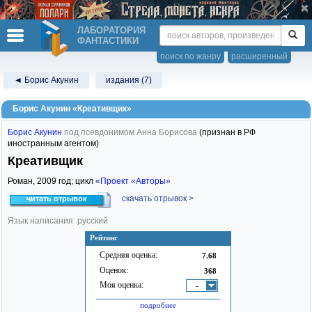
ЛАБОРАТОРИЯ
ФАНТАСТИКИ
поиск по жанру
расширенный
◄ Борис Акунин
издания (7)
Борис Акунин «Креативщик»
Борис Акунин
под псевдонимом Анна Борисова
(признан в РФ
иностранным агентом)
Креативщик
Роман,
2009
год; цикл
«Проект «Авторы»
скачать отрывок >
читать отрывок
Язык написания: русский
Рейтинг
Средняя оценка:
7.68
Оценок:
368
Моя оценка:
-
подробнее