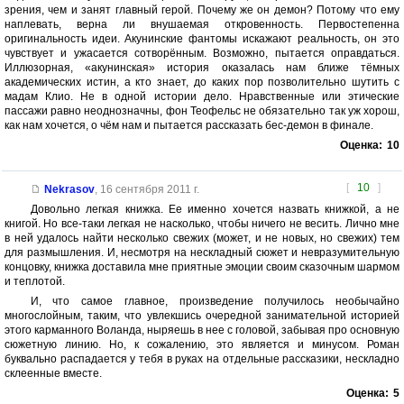
зрения, чем и занят главный герой. Почему же он демон? Потому что ему
наплевать, верна ли внушаемая откровенность. Первостепенна
оригинальность идеи. Акунинские фантомы искажают реальность, он это
чувствует и ужасается сотворённым. Возможно, пытается оправдаться.
Иллюзорная, «акунинская» история оказалась нам ближе тёмных
академических истин, а кто знает, до каких пор позволительно шутить с
мадам Клио. Не в одной истории дело. Нравственные или этические
пассажи равно неоднозначны, фон Теофельс не обязательно так уж хорош,
как нам хочется, о чём нам и пытается рассказать бес-демон в финале.
Оценка:
10
[
10
]
Nekrasov
,
16 сентября 2011 г.
Довольно легкая книжка. Ее именно хочется назвать книжкой, а не
книгой. Но все-таки легкая не насколько, чтобы ничего не весить. Лично мне
в ней удалось найти несколько свежих (может, и не новых, но свежих) тем
для размышления. И, несмотря на нескладный сюжет и невразумительную
концовку, книжка доставила мне приятные эмоции своим сказочным шармом
и теплотой.
И, что самое главное, произведение получилось необычайно
многослойным, таким, что увлекшись очередной занимательной историей
этого карманного Воланда, ныряешь в нее с головой, забывая про основную
сюжетную линию. Но, к сожалению, это является и минусом. Роман
буквально распадается у тебя в руках на отдельные рассказики, нескладно
склеенные вместе.
Оценка:
5