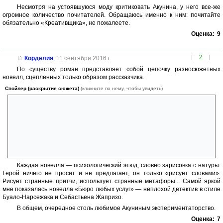
Несмотря на устоявшуюся моду критиковать Акунина, у него все-же
огромное количество почитателей. Обращаюсь именно к ним: почитайте
обязательно «Креативщика», не пожалеете.
Оценка:
9
[
2
]
Корделия
,
11 сентября 2016 г.
По существу роман представляет собой цепочку разносюжетных
новелл, сцепленных только образом рассказчика.
Спойлер (раскрытие сюжета)
(кликните по нему, чтобы увидеть)
Этот странный тип рассказывает людям их альтернативные истории
или раскрывает то, что они хотят знать. При этом он подпитывается
эмоциями слушателей, становясь моложе. В финале же в бувальном
смысле летит как фанера над Парижем. А с утра круговорот
начинается по новой. Ситуация фантастическая и, по-моему,
разгадке не поддаётся. Можно лишь предложить трактовки. И далеко
не факт, что автор с ними бы согласился...
Каждая новелла — психологический этюд, словно зарисовка с натуры.
Герой ничего не просит и не предлагает, он только «рисует словами».
Рисует странные притчи, использует странные метафоры... Самой яркой
мне показалась новелла «Бюро любых услуг» — неплохой детектив в стиле
Буало-Нарсежака и Себастьена Жапризо.
В общем, очередное столь любимое Акуниным экспериментаторство.
Оценка:
7