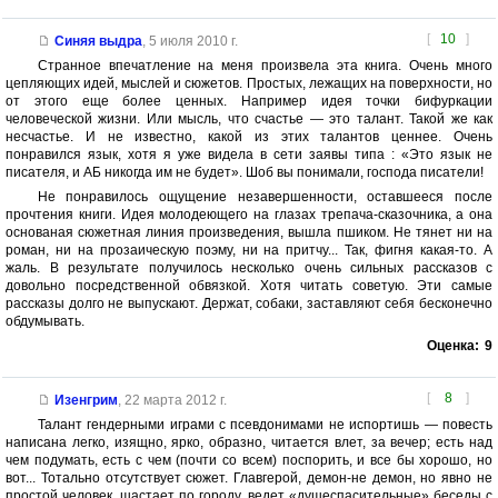
[
10
]
Синяя выдра
,
5 июля 2010 г.
Странное впечатление на меня произвела эта книга. Очень много
цепляющих идей, мыслей и сюжетов. Простых, лежащих на поверхности, но
от этого еще более ценных. Например идея точки бифуркации
человеческой жизни. Или мысль, что счастье — это талант. Такой же как
несчастье. И не известно, какой из этих талантов ценнее. Очень
понравился язык, хотя я уже видела в сети заявы типа : «Это язык не
писателя, и АБ никогда им не будет». Шоб вы понимали, господа писатели!
Не понравилось ощущение незавершенности, оставшееся после
прочтения книги. Идея молодеющего на глазах трепача-сказочника, а она
основаная сюжетная линия произведения, вышла пшиком. Не тянет ни на
роман, ни на прозаическую поэму, ни на притчу... Так, фигня какая-то. А
жаль. В результате получилось несколько очень сильных рассказов с
довольно посредственной обвязкой. Хотя читать советую. Эти самые
рассказы долго не выпускают. Держат, собаки, заставляют себя бесконечно
обдумывать.
Оценка:
9
[
8
]
Изенгрим
,
22 марта 2012 г.
Талант гендерными играми с псевдонимами не испортишь — повесть
написана легко, изящно, ярко, образно, читается влет, за вечер; есть над
чем подумать, есть с чем (почти со всем) поспорить, и все бы хорошо, но
вот... Тотально отсутствует сюжет. Главгерой, демон-не демон, но явно не
простой человек, шастает по городу, ведет «душеспасительные» беседы с