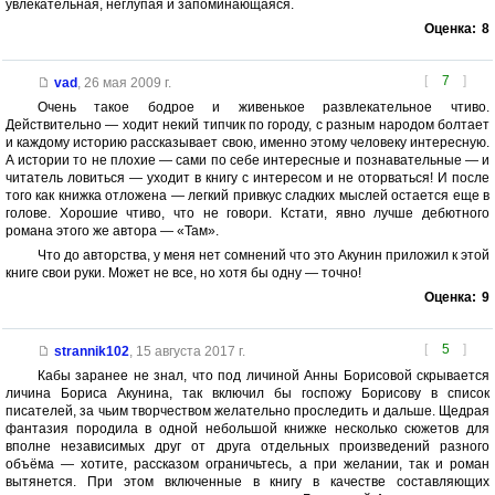
увлекательная, неглупая и запоминающаяся.
Оценка:
8
[
7
]
vad
,
26 мая 2009 г.
Очень такое бодрое и живенькое развлекательное чтиво.
Действительно — ходит некий типчик по городу, с разным народом болтает
и каждому историю рассказывает свою, именно этому человеку интересную.
А истории то не плохие — сами по себе интересные и познавательные — и
читатель ловиться — уходит в книгу с интересом и не оторваться! И после
того как книжка отложена — легкий привкус сладких мыслей остается еще в
голове. Хорошие чтиво, что не говори. Кстати, явно лучше дебютного
романа этого же автора — «Там».
Что до авторства, у меня нет сомнений что это Акунин приложил к этой
книге свои руки. Может не все, но хотя бы одну — точно!
Оценка:
9
[
5
]
strannik102
,
15 августа 2017 г.
Кабы заранее не знал, что под личиной Анны Борисовой скрывается
личина Бориса Акунина, так включил бы госпожу Борисову в список
писателей, за чьим творчеством желательно проследить и дальше. Щедрая
фантазия породила в одной небольшой книжке несколько сюжетов для
вполне независимых друг от друга отдельных произведений разного
объёма — хотите, рассказом ограничьтесь, а при желании, так и роман
вытянется. При этом включенные в книгу в качестве составляющих