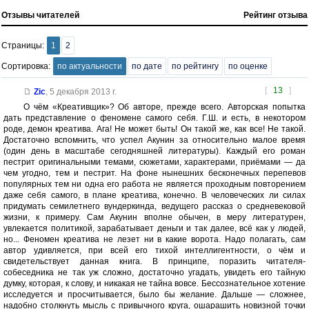
Отзывы читателей
Рейтинг отзыва
Страницы:
1
2
Сортировка:
по актуальности
по дате
по рейтингу
по оценке
[
13
]
Zic
,
5 декабря 2013 г.
О чём «Креативщик»? Об авторе, прежде всего. Авторская попытка
дать представление о феномене самого себя. Г.Ш. и есть, в некотором
роде, демон креатива. Ага! Не может быть! Он такой же, как все! Не такой.
Достаточно вспомнить, что успел Акунин за относительно малое время
(один день в масштабе сегодняшней литературы). Каждый его роман
пестрит оригинальными темами, сюжетами, характерами, приёмами — да
чем угодно, тем и пестрит. На фоне нынешних бесконечных перепевов
популярных тем ни одна его работа не является проходным повторением
даже себя самого, в плане креатива, конечно. В человеческих ли силах
придумать семилетнего вундеркинда, ведущего рассказ о средневековой
жизни, к примеру. Сам Акунин вполне обычен, в меру литературен,
увлекается политикой, зарабатывает деньги и так далее, всё как у людей,
но... Феномен креатива не лезет ни в какие ворота. Надо полагать, сам
автор удивляется, при всей его тихой интеллигентности, о чём и
свидетельствует данная книга. В принципе, поразить читателя-
собеседника не так уж сложно, достаточно угадать, увидеть его тайную
думку, которая, к слову, и никакая не тайна вовсе. Бессознательное хотение
исследуется и просчитывается, было бы желание. Дальше — сложнее,
надобно столкнуть мысль с привычного круга, ошарашить новизной точки