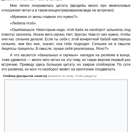
Мне лично понравилась цитата (вродебы много про межполовые
отношения читал а в таком концентрированном виде не встречал)
«Мужчине от жены главное что нужно?»
«Любила чтоб».
«Ошибаешься. Некоторым надо, чтоб баба их наоборот шпыняла, под
плинтус загоняла. Иначе жить скучно. Нет, братан. Нам от них нужно, чтобы
они нас сильнее делали. Если ты себя с этой конкретной бабой чувствуешь
сильнее, чем без нее, значит, она тебе подходит. Сильнее не в смысле
бицепсы-трицепсы. В смысле, лучше себя реализуешь. Ясно?»
А что касается «банальных и скучных» нападок на религию в конце,
тоже удивился — много чего читал на эту тему, но такую версию первый раз
встречаю. Приведу здесь большую цитату. но закрою спойлером. По сути
это развязка, но кого-то наоборот может на прочтение сподвигнуть.
Спойлер (раскрытие сюжета)
(кликните по нему, чтобы увидеть)
Вселенная создана не Богом, а Дьяволом. И руководствовался
Творец вовсе не Благом, а Злом. Посмотри, как все устроено в Его
природе: все друг друга жрут, никакого милосердия к слабости,
повсеместно царствуют грубая сила и целесообразность. Главный
закон жизни: у кого меньше нравственных ограничителей, тот и
побеждает.
А тот, кого вы зовете Богом, это ангел, взбунтовавшийся против
Создателя. Этот, так сказать, диссидент и застит вам всем глаза. Он
выступает за добро, мир, согласие. И всегда проигрывает, потому что
младше и слабее, чем Дьявол. Партизанит по кустам, ведет