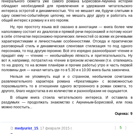
генерального сюжета уже самого романа Борисовой-Акунина истории
обладают необходимой для привлечения и удержания читательского
интереса остротой и динамичностью. Что не мешает им, будучи слитыми в
одну сюжетно-событийную цепочку, не мешать друг другу и работать на
общий интерес к роману и к его героям.
Ну, про простоту языка всё сказано в аннотации — книга более чем
наполовину состоит из диалогов и прямой речи персонажей и потому носит
в себе отпечатки персонажно-героических личностей со всеми их речевыми
характеристиками и личностными особенностями. Отсюда и практически
разговорный стиль и динамическая сленговая стилизация то под одного
персонажа, то под другую героиню. Всё это изрядно разнообразит чтение и
придаёт ему — чтению — необычайную лёгкость и притягательность. Ну
вот я, например, потратил на чтение в грязном исчислении (т.е. отвлекаясь
то на дорогу, то на всякие планёрки и прочие работы) утро и часть первой
половины дня — начал читать где-то в 5.30 и к 10.00 книга была закончена.
Нельзя не упомянуть ещё и о странном, необычном сочетании
развлекательного характера романа «Креативщик» с возможностью
поразмышлять то в отношении одного встроенного в роман сюжета, то
другого, благо недостатка в их количестве и разнообразии не ощущается.
В общем книга стоила читательского интереса. И оставила в
раздумьях — продолжать знакомство с Акуниным-Борисовой, или пока
можно поостыть...
Оценка:
9
[
5
]
medyurist_15
,
17 февраля 2015 г.