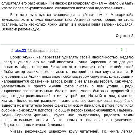
слушателя его рассказами. Немножко разочаровал финал — могло бы быть
что-то более сокрушительное, ощущается некоторая недосказанность.
В тексте чувствуются ассоциации с «Мастером и Маргаритой»
Булгакова, хотя книжка Борисовой (aka Акунина) легче, проще, не столь
трагична. Есть несколько ярких цитат, и в общем книга запоминающаяся.
Всячески рекомендую.
Оценка:
8
[
7
]
alex33
,
10 февраля 2012 г.
Борис Акунин не перестаёт удивлять своей многоликостью, неделю
назад я узнал о его женской ипостаси – Анна Борисова. И за два дня
проглотил «Креативщика». Читается этот романчик влёт – в небольшой
объём автор запихал около десятка историй на все случаи жизни. В
очередной раз Акунин показывает себя мастером сюжетных конструкций и
напрашивается сравнение автора книги с её главным героем. Как умело,
увлекательно и просто Акунин готов писать о чём угодно. Среди
откровенно-развлекательных баек в книге много бытовых мудростей и
зацепок для размышлений о мироустройстве. На мой взгляд, книге не
хватает более яркой развязки – замечательно заинтриговав, надо было
вынести мозг читателю более фантастическим финалом. В итоге получился
сборник «сказок для идиотов» с общим персонажем-сказочником. Надеюсь,
Акунин-Борисова-Брусникин будет нас по-прежнему радовать таким
развлекательным чтивом. А то вызывает опасение его увлечение
общественно-политической жизнью.
Читать рекомендую широкому кругу читателей, т.к. книга лёгкая,