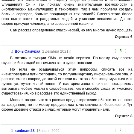
улучшения? Он и так показал очень значительные возможности в
биологических манипуляциях и технологии, так в чем проблема создать
больше серверов, больше продвинутых технологий? Вместо этого более
века пыток каких то рандомных людей и упивание ненавистью. Да это
скорее присуще человеку, а не совершенной машине
Сам рассказ определенно классический, но ему многое нужно прощать
Оценка:
6
[
5
]
Дочь Самурая
,
2 декабря 2021 г.
В мотивы и эмоции ЯМа не особо верится. По-моему, ему просто
скучно, и без людей нет смысла в его существовании.
Но если не озадачиваться этим вопросом, списать все на
«неисповедимы пути господни», то получим картинку инфернального зла. И
рассказ ставит вопрос, до какой степени вы готовы без конца мучиться или
лучше уж мучительный конец. У нас христианство сильно постаралось
вытравить любые мысли о самоубийстве, как о способе ухода от ужасного
существования, но в рассказе это единственный выход.
Многие говорят, что это рассказ предостережение об ответственности
за созданное, но по-моему предупреждать человечество бесполезно. Тут
скорее древние страхи о силах, которые могут управлять нами.
Оценка:
8
[
7
]
sunbeam28
,
18 июля 2021 г.