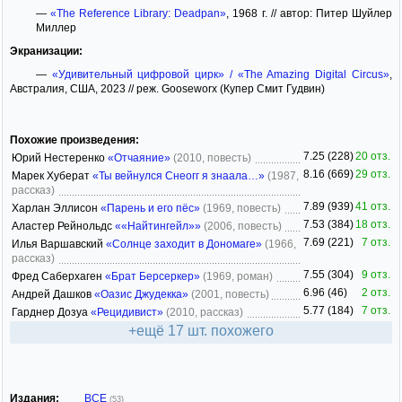
—
«The Reference Library: Deadpan»
, 1968 г. // автор: Питер Шуйлер
Миллер
Экранизации:
—
«Удивительный цифровой цирк» / «The Amazing Digital Circus»
,
Австралия, США, 2023 // реж. Gooseworx (Купер Смит Гудвин)
Похожие произведения:
7.25 (228)
20 отз.
Юрий Нестеренко
«Отчаяние»
(2010, повесть)
8.16 (669)
29 отз.
Марек Хуберат
«Ты вейнулся Снеогг я знаала…»
(1987,
рассказ)
7.89 (939)
41 отз.
Харлан Эллисон
«Парень и его пёс»
(1969, повесть)
7.53 (384)
18 отз.
Аластер Рейнольдс
««Найтингейл»»
(2006, повесть)
7.69 (221)
7 отз.
Илья Варшавский
«Солнце заходит в Дономаге»
(1966,
рассказ)
7.55 (304)
9 отз.
Фред Саберхаген
«Брат Берсеркер»
(1969, роман)
6.96 (46)
2 отз.
Андрей Дашков
«Оазис Джудекка»
(2001, повесть)
5.77 (184)
7 отз.
Гарднер Дозуа
«Рецидивист»
(2010, рассказ)
+ещё 17 шт. похожего
Издания:
ВСЕ
(53)