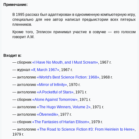
Примечание:
В 1995 рассказ был адаптирован в одноименную компьютерную игру,
специально для нее автор написал предыистории всех пятерых
пленников.
Кроме того, Эллисон принимал участие в озвучке — его голосом
говорит A.M.
Входит в:
— сборник
«I Have No Mouth, and I Must Scream»
, 1967 г.
— журнал
«If, March 1967»
, 1967 г.
— антологию
«World's Best Science Fiction: 1968»
, 1968 г.
— антологию
«Mirror of Infinity»
, 1970 г.
— антологию
«A Pocketful of Stars»
, 1971 г.
— сборник
«Alone Against Tomorrow»
, 1971 г.
— антологию
«The Hugo Winners, Volume 2»
, 1971 г.
— антологию
«Ötvenedik»
, 1977 г.
— сборник
«The Fantasies of Harlan Ellison»
, 1979 г.
— антологию
«The Road to Science Fiction #3: From Heinlein to Here»
,
1979 г.