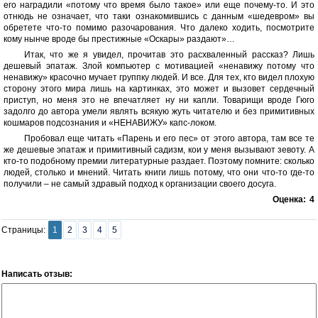
его наградили «потому что время было такое» или еще почему-то. И это
отнюдь не означает, что таки ознакомившись с данным «шедевром» вы
обретете что-то помимо разочарования. Что далеко ходить, посмотрите
кому нынче вроде бы престижные «Оскары» раздают»…
Итак, что же я увидел, прочитав это расхваленный рассказ? Лишь
дешевый эпатаж. Злой компьютер с мотивацией «ненавижу потому что
ненавижу» красочно мучает группку людей. И все. Для тех, кто видел плохую
сторону этого мира лишь на картинках, это может и вызовет сердечный
приступ, но меня это не впечатляет ну ни капли. Товарищи вроде Гюго
задолго до автора умели являть всякую жуть читателю и без примитивных
кошмаров подсознания и «НЕНАВИЖУ» капс-локом.
Пробовал еще читать «Парень и его пес» от этого автора, там все те
же дешевые эпатаж и примитивный садизм, кои у меня вызывают зевоту. А
кто-то подобному премии литературные раздает. Поэтому помните: сколько
людей, столько и мнений. Читать книги лишь потому, что они что-то где-то
получили – не самый здравый подход к организации своего досуга.
Оценка:
4
Страницы:
1
2
3
4
5
Написать отзыв: