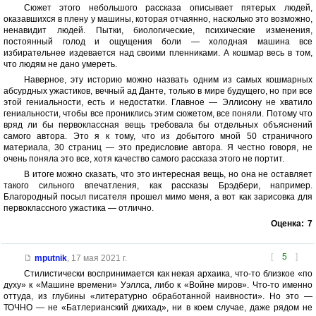
Сюжет этого небольшого рассказа описывает пятерых людей,
оказавшихся в плену у машины, которая отчаянно, насколько это возможно,
ненавидит людей. Пытки, биологические, психические изменения,
постоянный голод и ощущения боли — холодная машина все
избирательнее издевается над своими пленниками. А кошмар весь в том,
что людям не дано умереть.
Наверное, эту историю можно назвать одним из самых кошмарных
абсурдных ужастиков, вечный ад Данте, только в мире будущего, но при все
этой гениальности, есть и недостатки. Главное — Эллисону не хватило
гениальности, чтобы все прониклись этим сюжетом, все поняли. Потому что
вряд ли бы первоклассная вещь требовала бы отдельных объяснений
самого автора. Это я к тому, что из добытого мной 50 страничного
материала, 30 страниц — это предисловие автора. Я честно говоря, не
очень поняла это все, хотя качество самого рассказа этого не портит.
В итоге можно сказать, что это интересная вещь, но она не оставляет
такого сильного впечатления, как рассказы Брэдбери, например.
Благородный посыл писателя прошел мимо меня, а вот как зарисовка для
первоклассного ужастика — отлично.
Оценка:
7
[
5
]
mputnik
,
17 мая 2021 г.
Стилистически воспринимается как некая архаика, что-то близкое «по
духу» к «Машине времени» Уэллса, либо к «Войне миров». Что-то именно
оттуда, из глубины «литературно обработанной наивности». Но это —
ТОЧНО — не «Батлерианский джихад», ни в коем случае, даже рядом не