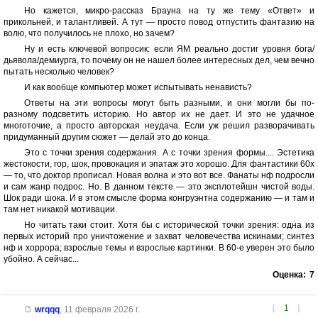
Но кажется, микро-рассказ Брауна на ту же тему «Ответ» и
прикольней, и талантливей. А тут — просто повод отпустить фантазию на
волю, что получилось не плохо, но зачем?
Ну и есть ключевой вопросик: если ЯМ реально достиг уровня бога/
дьявола/демиурга, то почему он не нашел более интересных дел, чем вечно
пытать несколько человек?
И как вообще компьютер может испытывать ненависть?
Ответы на эти вопросы могут быть разными, и они могли бы по-
разному подсветить историю. Но автор их не дает. И это не удачное
многоточие, а просто авторская неудача. Если уж решил разворачивать
придуманный другим сюжет — делай это до конца.
Это с точки зрения содержания. А с точки зрения формы.... Эстетика
жестокости, гор, шок, провокация и эпатаж это хорошо. Для фантастики 60х
— то, что доктор прописал. Новая волна и это вот все. Фанаты нф подросли
и сам жанр подрос. Но. В данном тексте — это эксплотейшн чистой воды.
Шок ради шока. И в этом смысле форма конгруэнтна содержанию — и там и
там нет никакой мотивации.
Но читать таки стоит. Хотя бы с исторической точки зрения: одна из
первых историй про уничтожение и захват человечества искинами; синтез
нф и хоррора; взрослые темы и взрослые картинки. В 60-е уверен это было
убойно. А сейчас...
Оценка:
7
[
1
]
wrqqq
,
11 февраля 2026 г.