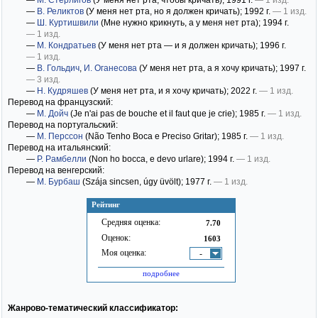
—
М. Стерлигов
(У меня нет рта, чтобы кричать)
; 1991 г.
— 1 изд.
—
В. Реликтов
(У меня нет рта, но я должен кричать)
; 1992 г.
— 1 изд.
—
Ш. Куртишвили
(Мне нужно крикнуть, а у меня нет рта)
; 1994 г.
— 1 изд.
—
М. Кондратьев
(У меня нет рта — и я должен кричать)
; 1996 г.
— 1 изд.
—
В. Гольдич
,
И. Оганесова
(У меня нет рта, а я хочу кричать)
; 1997 г.
— 3 изд.
—
Н. Кудряшев
(У меня нет рта, и я хочу кричать)
; 2022 г.
— 1 изд.
Перевод на французский:
—
М. Дойч
(Je n'ai pas de bouche et il faut que je crie)
; 1985 г.
— 1 изд.
Перевод на португальский:
—
М. Перссон
(Não Tenho Boca e Preciso Gritar)
; 1985 г.
— 1 изд.
Перевод на итальянский:
—
Р. Рамбелли
(Non ho bocca, e devo urlare)
; 1994 г.
— 1 изд.
Перевод на венгерский:
—
М. Бурбаш
(Szája sincsen, úgy üvölt)
; 1977 г.
— 1 изд.
Рейтинг
Средняя оценка:
7.70
Оценок:
1603
Моя оценка:
-
подробнее
Жанрово-тематический классификатор: