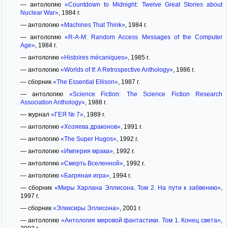
— антологию
«Countdown to Midnight: Twelve Great Stories about
Nuclear War»
, 1984 г.
— антологию
«Machines That Think»
, 1984 г.
— антологию
«R-A-M: Random Access Messages of the Computer
Age»
, 1984 г.
— антологию
«Histoires mécaniques»
, 1985 г.
— антологию
«Worlds of If: A Retrospective Anthology»
, 1986 г.
— сборник
«The Essential Ellison»
, 1987 г.
— антологию
«Science Fiction: The Science Fiction Research
Association Anthology»
, 1988 г.
— журнал
«ГЕЯ № 7»
, 1989 г.
— антологию
«Хозяева драконов»
, 1991 г.
— антологию
«The Super Hugos»
, 1992 г.
— антологию
«Империя мрака»
, 1992 г.
— антологию
«Смерть Вселенной»
, 1992 г.
— антологию
«Багряная игра»
, 1994 г.
— сборник
«Миры Харлана Эллисона. Том 2. На пути к забвению»
,
1997 г.
— сборник
«Эликсиры Эллисона»
, 2001 г.
— антологию
«Антология мировой фантастики. Том 1. Конец света»
,