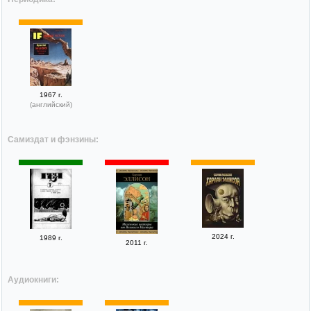
1967 г.
(английский)
Самиздат и фэнзины:
2024 г.
1989 г.
2011 г.
Аудиокниги: