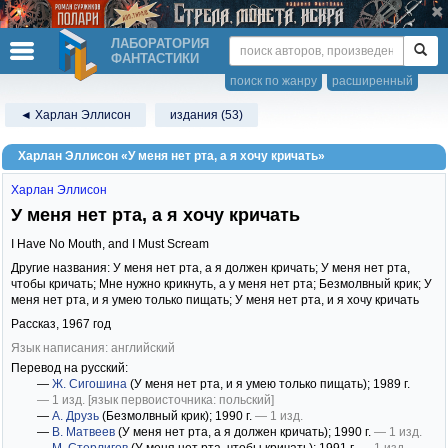
ЛАБОРАТОРИЯ
ФАНТАСТИКИ
поиск по жанру
расширенный
◄ Харлан Эллисон
издания (53)
Харлан Эллисон «У меня нет рта, а я хочу кричать»
Харлан Эллисон
У меня нет рта, а я хочу кричать
I Have No Mouth, and I Must Scream
Другие названия: У меня нет рта, а я должен кричать; У меня нет рта,
чтобы кричать; Мне нужно крикнуть, а у меня нет рта; Безмолвный крик; У
меня нет рта, и я умею только пищать; У меня нет рта, и я хочу кричать
Рассказ,
1967
год
Язык написания: английский
Перевод на русский:
—
Ж. Сигошина
(У меня нет рта, и я умею только пищать)
; 1989 г.
— 1 изд.
[язык первоисточника: польский]
—
А. Друзь
(Безмолвный крик)
; 1990 г.
— 1 изд.
—
В. Матвеев
(У меня нет рта, а я должен кричать)
; 1990 г.
— 1 изд.