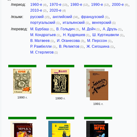
/период:
1960-е
,
1970-е
,
1980-е
,
1990-е
,
2000-е
,
(4)
(13)
(12)
(12)
(6)
2010-е
,
2020-е
(2)
(4)
/языки:
русский
,
английский
,
французский
,
(15)
(34)
(1)
португальский
,
итальянский
,
венгерский
(1)
(1)
(1)
/перевод:
М. Бурбаш
,
В. Гольдич
,
М. Дойч
,
А. Друзь
,
(1)
(3)
(1)
(1)
М. Кондратьев
,
Н. Кудряшев
,
Ш. Куртишвили
,
(1)
(1)
(1)
В. Матвеев
,
И. Оганесова
,
М. Перссон
,
(1)
(3)
(1)
Р. Рамбелли
,
В. Реликтов
,
Ж. Сигошина
,
(1)
(1)
(1)
М. Стерлигов
(1)
1990 г.
1990 г.
1991 г.