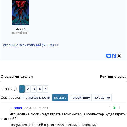
2024 г.
(английский)
страница всех изданий (53 шт.) >>
Отзывы читателей
Рейтинг отзыва
Страницы:
1
2
3
4
5
Сортировка:
по актуальности
по дате
по рейтингу
по оценке
[
2
]
sofer
,
22 июня 2026 г.
Что, если не люди будут играть в компьютер, а компьютер будет играть
в людей?
Получится вот такой нф-ад с босховскими пейзажами.