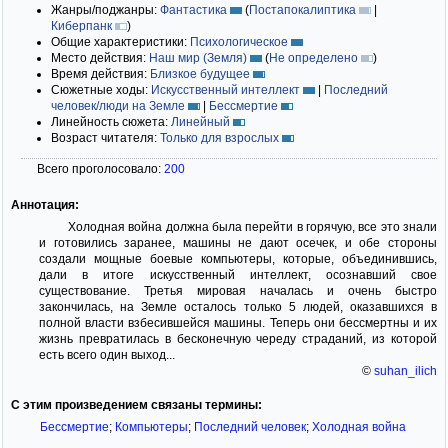
Жанры/поджанры:
Фантастика
(
Постапокалиптика
|
Киберпанк
)
Общие характеристики:
Психологическое
Место действия:
Наш мир (Земля)
(
Не определено
)
Время действия:
Близкое будущее
Сюжетные ходы:
Искусственный интеллект
|
Последний
человек/люди на Земле
|
Бессмертие
Линейность сюжета:
Линейный
Возраст читателя:
Только для взрослых
Всего проголосовало:
200
Аннотация:
Холодная война должна была перейти в горячую, все это знали
и готовились заранее, машины не дают осечек, и обе стороны
создали мощные боевые компьютеры, которые, объединившись,
дали в итоге искусственный интеллект, осознавший свое
существование. Третья мировая началась и очень быстро
закончилась, на Земле осталось только 5 людей, оказавшихся в
полной власти взбесившейся машины. Теперь они бессмертны и их
жизнь превратилась в бесконечную череду страданий, из которой
есть всего один выход...
©
suhan_ilich
С этим произведением связаны термины:
Бессмертие
;
Компьютеры
;
Последний человек
;
Холодная война