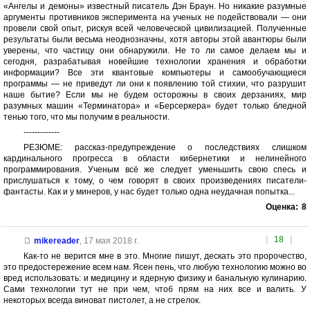
«Ангелы и демоны» известный писатель Дэн Браун. Но никакие разумные
аргументы противников эксперимента на ученых не подействовали — они
провели свой опыт, рискуя всей человеческой цивилизацией. Полученные
результаты были весьма неоднозначны, хотя авторы этой авантюры были
уверены, что частицу они обнаружили. Не то ли самое делаем мы и
сегодня, разрабатывая новейшие технологии хранения и обработки
информации? Все эти квантовые компьютеры и самообучающиеся
программы — не приведут ли они к появлению той стихии, что разрушит
наше бытие? Если мы не будем осторожны в своих дерзаниях, мир
разумных машин «Терминатора» и «Берсеркера» будет только бледной
тенью того, что мы получим в реальности.
-------------
РЕЗЮМЕ: рассказ-предупреждение о последствиях слишком
кардинального прогресса в области кибернетики и нелинейного
программирования. Ученым всё же следует уменьшить свою спесь и
прислушаться к тому, о чем говорят в своих произведениях писатели-
фантасты. Как и у минеров, у нас будет только одна неудачная попытка...
Оценка:
8
[
18
]
mikereader
,
17 мая 2018 г.
Как-то не верится мне в это. Многие пишут, дескать это пророчество,
это предостережение всем нам. Ясен пень, что любую технологию можно во
вред использовать: и медицину и ядерную физику и банальную кулинарию.
Сами технологии тут не при чем, чтоб прям на них все и валить. У
некоторых всегда виноват пистолет, а не стрелок.