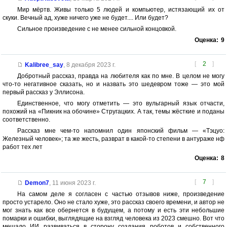
Мир мёртв. Живы только 5 людей и компьютер, истязающий их от
скуки. Вечный ад, хуже ничего уже не будет.... Или будет?
Сильное произведение с не менее сильной концовкой.
Оценка:
9
[
2
]
Kalibree_say
,
8 декабря 2023 г.
Добротный рассказ, правда на любителя как по мне. В целом не могу
что-то негативное сказать, но и назвать это шедевром тоже — это мой
первый рассказ у Эллисона.
Единственное, что могу отметить — это вульгарный язык отчасти,
похожий на «Пикник на обочине» Стругацких. А так, темы жёсткие и поданы
соответственно.
Рассказ мне чем-то напомнил один японский фильм — «Тэцуо:
Железный человек»; та же жесть, разврат в какой-то степени в антураже нф
работ тех лет
Оценка:
8
[
7
]
Demon7
,
11 июня 2023 г.
На самом деле я согласен с частью отзывов ниже, произведение
просто устарело. Оно не стало хуже, это рассказ своего времени, и автор не
мог знать как все обернется в будущем, а потому и есть эти небольшие
помарки и ошибки, выглядящие на взгляд человека из 2023 смешно. Вот что
мешало ИИ развиваться в сторону создания роботов и собственного