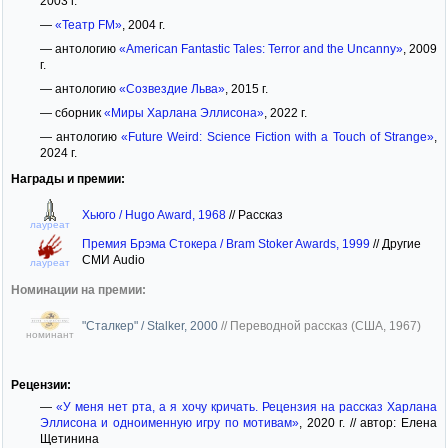
2003 г.
—
«Театр FM»
, 2004 г.
— антологию
«American Fantastic Tales: Terror and the Uncanny»
, 2009
г.
— антологию
«Созвездие Льва»
, 2015 г.
— сборник
«Миры Харлана Эллисона»
, 2022 г.
— антологию
«Future Weird: Science Fiction with a Touch of Strange»
,
2024 г.
Награды и премии:
Хьюго / Hugo Award, 1968
//
Рассказ
лауреат
Премия Брэма Стокера / Bram Stoker Awards, 1999
//
Другие
СМИ Audio
лауреат
Номинации на премии:
"Сталкер" / Stalker, 2000
//
Переводной рассказ (США, 1967)
номинант
Рецензии:
—
«У меня нет рта, а я хочу кричать. Рецензия на рассказ Харлана
Эллисона и одноименную игру по мотивам»
, 2020 г. // автор: Елена
Щетинина