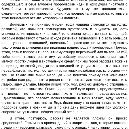
содержащего в себе глубокие пророческие идеи и крик души писателя о
ближайшем технологическом будущем, к тому же дополнительно
охваченном третьей мировой, появились неоднозначные мысли, которые в
этом небольшом отзыве хотелось бы написать.
Во-первых, не понимаю я идей, когда машина становится настолько
развитой, что начинает полноценно чувствовать и ощущать. Да, есть
множество интересных и в какой-то степени существенных концепций,
которые повествуют о таком исходе развития технологий. Но есть большое
но — уровень технологий, описанный в рассказе не может подержать
такого рода взаимодействия индивида нашего рода и компьютера. Помимо
этого, есть и вопросы к непонятному отбору персонажей для пыток. На кой,
собственно, такому развитому устройству переносить сознание такой
мелкой горстки людей в виртуальную среду; причем герой рассказа тоже не
говорит даже своей догадки по вышедшей ситуации, а просто ставит нас
перед фактом, что, мол, оставил нас пятерых позабавиться, кого успел — и
все. Но такого мне лично мало, да и не понятно почему сам компьютер
истребил наш род, а потом решил кого-то все же для «пыточек» оставить.
Ладно, идем дальше. Многие пишут, что, мол, рассказ довольно страшный,
но я такового не заметил. Описания по своей сути просты, предсказуемы и,
в целом, не отвратительны, хотя таковыми подразумевались.
Единственное, что спасает повествование в моих глазах, буду честен,
является возраст этого текста. Ведь более полувека назад написать что-то
подобное было в новинку, да и по сей день похожие идеи при должной
сноровке могут вызвать общественный резонанс.
В итоге, повторюсь, рассказ не является плохим, он просто
средненький. Есть много произведений в жанре постапа, которые намного
лучше и интересней развивают сюжет, но, с оглядкой на историю прошлого,