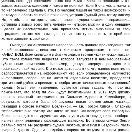
уникальность. До скончания веков она была обречена ненавидеть всё
живое, оставаясь одинокой и никем не понятой. Если б она могла кричать,
то непременно сделала б это. Но человек лишил ее такой возможности, и
потому она обратила свой гнев на него, устроив Судный день всему живому.
Но, чтобы не потерять смысл своего существования, сверхмашина
оставила в живых всего пять человек — четырех мужчин и одну женщину.
Сделав их бессмертными, она принялась мстить выжившим за свои
страдания, сотню лет вымещая на них всю ту ненависть, которой они
хотели заполнить свой мир.
Очевидна как антивоенная направленность данного произведения, так
и обеспокоенность писателя техническим прогрессом, точнее, его
КАЧЕСТВОМ. Всем сведущим в физике знаком термин «критическая масса».
Это такое количество вещества, которое запускает в нем необратимые
губительные изменения. Например, цепную ядерную реакцию или
гравитационный коллапс. Кто может дать гарантию, что данное понятие не
распространяется и на информацию? Что, если определенное количество
информации, собранное на каком-то отдельном носителе, преодолеет
критический рубеж и приведет к необратимым качественным изменениям?
Каковы будут эти изменения, остается лишь гадать. Но практика
показывает, что вряд ли они будут позитивными. В 2012 году физики
провели опасный эксперимент на Большом Адронном Коллайдере, в
результате которого была обнаружена новая элементарная частица,
лежащая в основе материи Вселенной, — т.н. «бозон Хиггса». Опасным
эксперимент был потому, что никто не знал, как поведет себя свободный
бозон: распадется на другие частицы спустя долю секунды или, наоборот,
начнет аннигилировать окружающую материю. Во втором случае Земля
реально могла бы разделить судьбу Фаэтона, исчезнув в бездонной пасти
«черной дыры». Один из подобных вариантов озвучил в своем романе