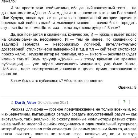
лежало.
И это просто-таки необъяснимо, ибо данный конкретный текст — на
два года моложе «Дюны». Зачем, для чего — после великолепия Вселенной
Шаи-Хулуда, после чуть ли не детально прописанной истории, причин и
последствий войны людей и мыслящих машин — зачем было городить
эту… как бы это помягШе-то, эээ… текстовую конструкцию? Зачем?
Да, всё познаётся в сравнении, конечно же. И — каждый имеет право
на самовыражение, несомненно. И — тем не менее. По сравнению с
задумкой Герберта — невообразимо логичной, интеллектуально
достоверной, стилистически выверенной и т.д. и т.п — сей текст смотрится
просто жалко. Неужели автор не понимал, что — в итоге — результат будет
именно таким? Ведь триумф «Дюны» — к этому времени (ко времени
публикации) — уже обрёл массивность монумента, уже были Хьюго,
Небьюла, море восторженных откликов и целая армия поклонников и
фанатов.
Зачем было это публиковать? Абсолютно непонятно
Оценка:
5
[
7
]
Darth_Veter
,
20 февраля 2021 г.
Рассказ Эллисона — грозное предупреждение не только военным, но
и кибернетикам, пытающимся сегодня создать искусственный разум — как
виртуально, так и реально. По сюжету, военные ккомпьютеры разных стран
из-за чьей-то нелепой ошибки соединились в один глобальный супермозг,
который вдруг осознал себя личностью. Но самым ужасным было то, что эта
новая личность поняла не только свое назначение, но и полную