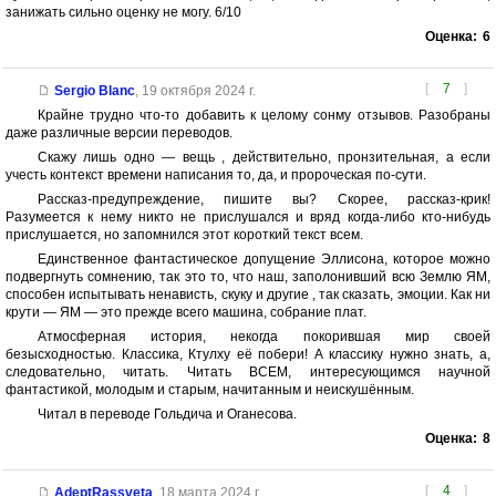
занижать сильно оценку не могу. 6/10
Оценка:
6
[
7
]
Sergio Blanc
,
19 октября 2024 г.
Крайне трудно что-то добавить к целому сонму отзывов. Разобраны
даже различные версии переводов.
Скажу лишь одно — вещь , действительно, пронзительная, а если
учесть контекст времени написания то, да, и пророческая по-сути.
Рассказ-предупреждение, пишите вы? Скорее, рассказ-крик!
Разумеется к нему никто не прислушался и вряд когда-либо кто-нибудь
прислушается, но запомнился этот короткий текст всем.
Единственное фантастическое допущение Эллисона, которое можно
подвергнуть сомнению, так это то, что наш, заполонивший всю Землю ЯМ,
способен испытывать ненависть, скуку и другие , так сказать, эмоции. Как ни
крути — ЯМ — это прежде всего машина, собрание плат.
Атмосферная история, некогда покорившая мир своей
безысходностью. Классика, Ктулху её побери! А классику нужно знать, а,
следовательно, читать. Читать ВСЕМ, интересующимся научной
фантастикой, молодым и старым, начитанным и неискушённым.
Читал в переводе Гольдича и Оганесова.
Оценка:
8
[
4
]
AdeptRassveta
,
18 марта 2024 г.