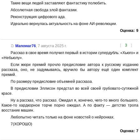
Такие вещи людей заставляют фантастику полюбить.
Абсолютная свобода злой фантазии.
Реконструкция цифрового ада.
Идеально вернулась актуальность на фоне АИ-революции.
Оценка:
9
[
3
]
Manowar76
,
7 августа 2025 г.
Рассказ в свое время получил первый в истории супердубль: «Хьюго» и
«Небьюлу».
Если жюри премий прочло предисловие автора к русскому изданию
рассказа, оно, не задумываясь, вручило бы автору ещё один комплект
премий.
По размеру предисловие объемней рассказа.
В предисловии Эллисон предстал во всей своей грубовато-сутяжной
красе.
Ну а рассказ, что рассказ. Ожидал я, конечно, чего-то много большего.
Какое-то хардкорное торче порно ожидал. А по факту — детство тропа
восстание машин.
Любопытно читать только на фоне новостей о нейронках.
7(ХОРОШО)
Оценка:
7