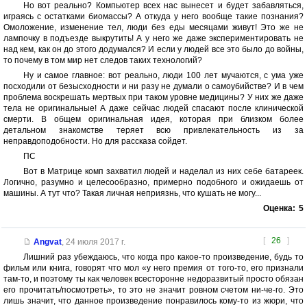
Но вот реально? Компьютер всех нас вынесет и будет забавляться,
играясь с остатками биомассы? А откуда у него вообще такие познания?
Омоложение, изменение тел, люди без еды месяцами живут! Это же не
лампочку в подъезде выкрутить! А у него же даже экспериментировать не
над кем, как он до этого додумался? И если у людей все это было до войны,
то почему в том мир нет следов таких технологий?
Ну и самое главное: вот реально, люди 100 лет мучаются, с ума уже
посходили от безысходности и ни разу не думали о самоубийстве? И в чем
проблема воскрешать мертвых при таком уровне медицины? У них же даже
тела не оригинальные! А даже сейчас людей спасают после клинической
смерти. В общем оригинальная идея, которая при близком более
детальном знакомстве теряет всю привлекательность из за
неправдоподобности. Но для рассказа сойдет.
ПС
Вот в Матрице комп захватил людей и наделал из них себе батареек.
Логично, разумно и целесообразно, примерно подобного и ожидаешь от
машины. А тут что? Такая личная неприязнь, что кушать не могу...
Оценка:
5
[
26
]
Angvat
,
24 июля 2017 г.
Лишний раз убеждаюсь, что когда про какое-то произведение, будь то
фильм или книга, говорят что мол «у него премия от того-то, его признали
там-то, и поэтому ты как человек всесторонне недоразвитый просто обязан
его прочитать/посмотреть», то это не значит ровном счетом ни-че-го. Это
лишь значит, что данное произведение понравилось кому-то из жюри, что