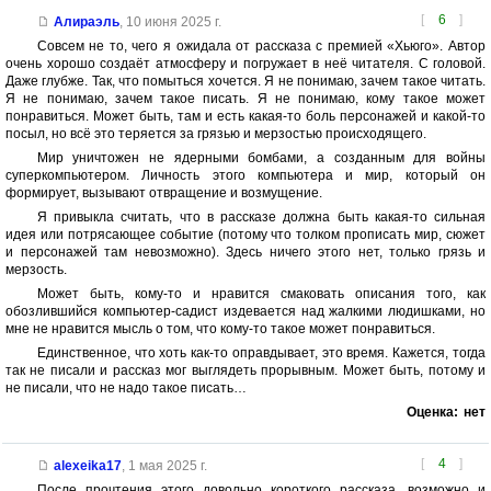
[
6
]
Алираэль
,
10 июня 2025 г.
Совсем не то, чего я ожидала от рассказа с премией «Хьюго». Автор
очень хорошо создаёт атмосферу и погружает в неё читателя. С головой.
Даже глубже. Так, что помыться хочется. Я не понимаю, зачем такое читать.
Я не понимаю, зачем такое писать. Я не понимаю, кому такое может
понравиться. Может быть, там и есть какая-то боль персонажей и какой-то
посыл, но всё это теряется за грязью и мерзостью происходящего.
Мир уничтожен не ядерными бомбами, а созданным для войны
суперкомпьютером. Личность этого компьютера и мир, который он
формирует, вызывают отвращение и возмущение.
Я привыкла считать, что в рассказе должна быть какая-то сильная
идея или потрясающее событие (потому что толком прописать мир, сюжет
и персонажей там невозможно). Здесь ничего этого нет, только грязь и
мерзость.
Может быть, кому-то и нравится смаковать описания того, как
обозлившийся компьютер-садист издевается над жалкими людишками, но
мне не нравится мысль о том, что кому-то такое может понравиться.
Единственное, что хоть как-то оправдывает, это время. Кажется, тогда
так не писали и рассказ мог выглядеть прорывным. Может быть, потому и
не писали, что не надо такое писать…
Оценка:
нет
[
4
]
alexeika17
,
1 мая 2025 г.
После прочтения этого довольно короткого рассказа, возможно и