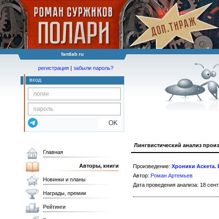
fantlab ru
регистрация
|
забыли пароль?
вход
OK
Лингвистический анализ прои
Главная
Авторы, книги
Произведение:
Хроники Аскета.
Автор:
Роман Артемьев
Новинки и планы
Дата проведения анализа: 18 сент
Награды, премии
Рейтинги