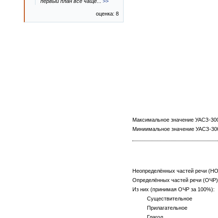
первый план все чаще
...
>>
оценка: 8
Максимальное значение УАСЗ-3000
Миниимальное значение УАСЗ-3000
Неопределённых частей речи (НО
Определённых частей речи (ОЧР),
Из них (принимая ОЧР за 100%):
Существительное
Прилагательное
Глагол