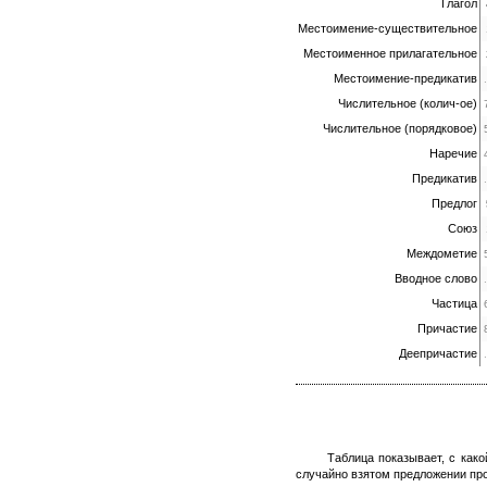
Глагол
Местоимение-существительное
Местоименное прилагательное
Местоимение-предикатив
Числительное (колич-ое)
Числительное (порядковое)
Наречие
Предикатив
Предлог
Союз
Междометие
Вводное слово
Частица
Причастие
Деепричастие
Таблица показывает, с как
случайно взятом предложении про