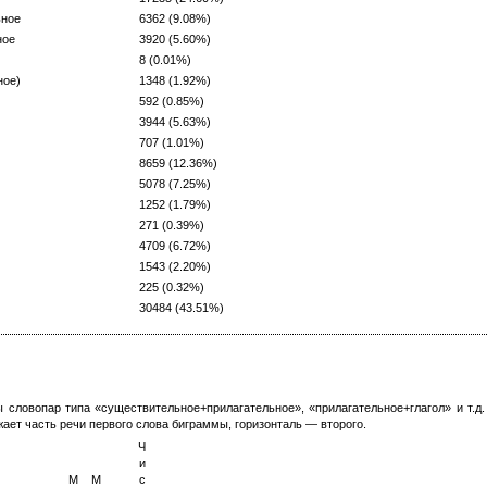
ное
6362 (9.08%)
ое
3920 (5.60%)
8 (0.01%)
ое)
1348 (1.92%)
592 (0.85%)
3944 (5.63%)
707 (1.01%)
8659 (12.36%)
5078 (7.25%)
1252 (1.79%)
271 (0.39%)
4709 (6.72%)
1543 (2.20%)
225 (0.32%)
30484 (43.51%)
ы словопар типа «существительное+прилагательное», «прилагательное+глагол» и т.д
жает часть речи первого слова биграммы, горизонталь — второго.
Ч
и
М
М
с