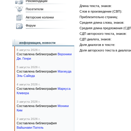
Рекомендации
Длина текста, знаков:
Посетители
Слов в произведении (СВП):
Приблизительно страниц:
Авторские колонки
Средняя длина слова, знаков:
Форум
Средняя длина предложения (СДП)
СДП авторского текста, знаков:
СДП диалога, знаков:
информация, новости
Доля диалогов в тексте:
6 августа 2026 г.
Доля авторского текста в диалогах
Составлена библиография
Вероники
Дж. Генри
5 августа 2026 г.
Составлена библиография
Махмуда
Эль-Сайеда
4 августа 2026 г.
Составлена библиография
Маркуса
Кливера
3 августа 2026 г.
Составлена библиография
Моники
Ким
2 августа 2026 г.
Составлена библиография
Вайшнави Патель