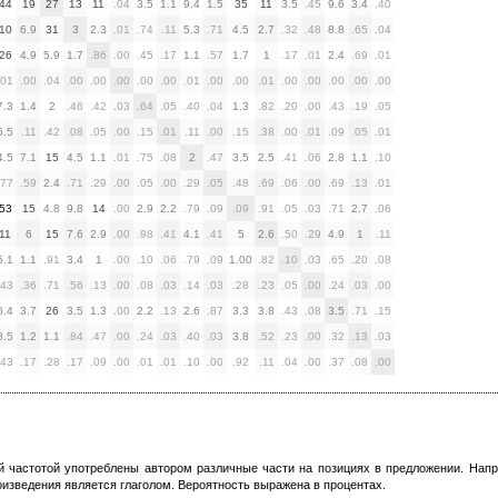
44
19
27
13
11
.04
3.5
1.1
9.4
1.5
35
11
3.5
.45
9.6
3.4
.40
10
6.9
31
3
2.3
.01
.74
.11
5.3
.71
4.5
2.7
.32
.48
8.8
.65
.04
26
4.9
5.9
1.7
.86
.00
.45
.17
1.1
.57
1.7
1
.17
.01
2.4
.69
.01
.01
.00
.04
.00
.00
.00
.00
.00
.01
.00
.00
.01
.00
.00
.00
.00
.00
7.3
1.4
2
.46
.42
.03
.64
.05
.40
.04
1.3
.82
.20
.00
.43
.19
.05
5.5
.11
.42
.08
.05
.00
.15
.01
.11
.00
.15
.38
.00
.01
.09
.05
.01
4.5
7.1
15
4.5
1.1
.01
.75
.08
2
.47
3.5
2.5
.41
.06
2.8
1.1
.10
.77
.59
2.4
.71
.29
.00
.05
.00
.29
.05
.48
.69
.06
.00
.69
.13
.01
53
15
4.8
9.8
14
.00
2.9
2.2
.79
.09
.09
.91
.05
.03
.71
2.7
.06
11
6
15
7.6
2.9
.00
.98
.41
4.1
.41
5
2.6
.50
.29
4.9
1
.11
5.1
1.1
.91
3.4
1
.00
.10
.06
.79
.09
1.00
.82
.10
.03
.65
.20
.08
.43
.36
.71
.56
.13
.00
.08
.03
.14
.03
.28
.23
.05
.00
.24
.03
.00
6.4
3.7
26
3.5
1.3
.00
2.2
.13
2.6
.87
3.3
3.8
.43
.08
3.5
.71
.15
8.5
1.2
1.1
.84
.47
.00
.24
.03
.40
.03
3.8
.52
.23
.00
.32
.13
.03
.43
.17
.28
.17
.09
.00
.01
.01
.10
.00
.92
.11
.04
.00
.37
.08
.00
ой частотой употреблены автором различные части на позициях в предложении. Напри
изведения является глаголом. Вероятность выражена в процентах.