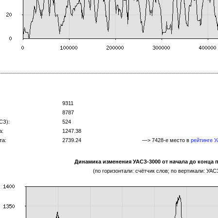
9311
8787
СЗ):
524
а:
1247.38
та:
2739.24
—> 7428-е место в
рейтинге 
Динамика изменения УАСЗ-3000 от начала до конца 
(по горизонтали: счётчик слов; по вертикали: УАС