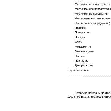
Местоимение-существитель
Местоименное прилагательн
Местоимение-предикатив
Числительное (количественн
Числительное (порядковое)
Наречие
Предикатив
Предлог
Союз
Междометие
Вводное слово
Частица
Причастие
Деепричастие
Служебных слов:
В таблице показаны частот
1000 слов текста. Вертикаль отра