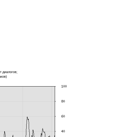
т диалогов;
аков)