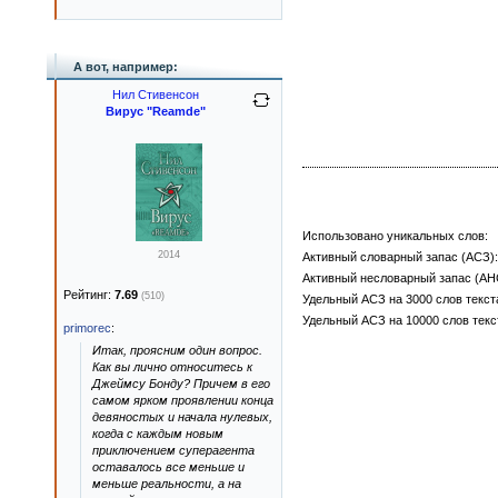
А вот, например:
Нил Стивенсон
Вирус "Reamde"
Использовано уникальных слов:
2014
Активный словарный запас (АСЗ):
Активный несловарный запас (АН
Рейтинг:
7.69
(510)
Удельный АСЗ на 3000 слов текст
Удельный АСЗ на 10000 слов текс
primorec
:
Итак, проясним один вопрос.
Как вы лично относитесь к
Джеймсу Бонду? Причем в его
самом ярком проявлении конца
девяностых и начала нулевых,
когда с каждым новым
приключением суперагента
оставалось все меньше и
меньше реальности, а на