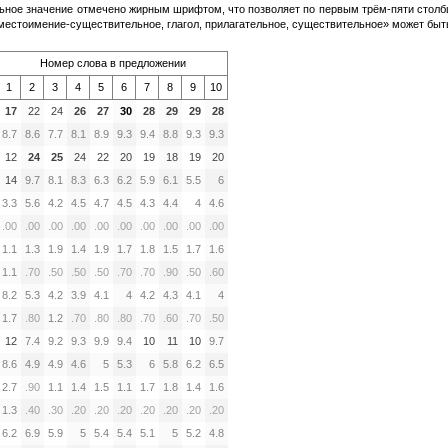
ьное значение отмечено жирным шрифтом, что позволяет по первым трём-пяти столб
естоимение-существительное, глагол, прилагательное, существительное» может быть 
Номер слова в предложении
1
2
3
4
5
6
7
8
9
10
17
22
24
26
27
30
28
29
29
28
8.7
8.6
7.7
8.1
8.9
9.3
9.4
8.8
9.3
9.3
12
24
25
24
22
20
19
18
19
20
14
9.7
8.1
8.3
6.3
6.2
5.9
6.1
5.5
6
3.3
5.6
4.2
4.5
4.7
4.5
4.3
4.4
4
4.6
.00
.00
.00
.00
.00
.00
.00
.00
.00
.00
1.1
1.3
1.9
1.4
1.9
1.7
1.8
1.5
1.7
1.6
1.1
.70
.50
.50
.50
.70
.70
.90
.50
.60
8.2
5.3
4.2
3.9
4.1
4
4.2
4.3
4.1
4
1.7
.80
1.2
.70
.80
.80
.70
.60
.70
.50
12
7.4
9.2
9.3
9.9
9.4
10
11
10
9.7
8.6
4.9
4.9
4.6
5
5.3
6
5.8
6.2
6.5
2.7
.90
1.1
1.4
1.5
1.1
1.7
1.8
1.4
1.6
1.3
.40
.30
.20
.20
.20
.20
.20
.20
.20
6.2
6.9
5.9
5
5.4
5.4
5.1
5
5.2
4.8