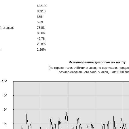
622120
88918
335
5.69
, знаков:
73.83
88.66
49.78
25.8%
:
2.26%
Использование диалогов по тексту
(по горизонтали: счётчик знаков; по вертикали: процен
размер скользящего окна: знаков, шаг: 1000 зн