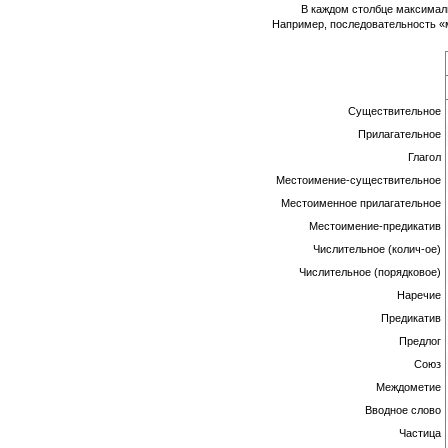
В каждом столбце максимал
Например, последовательность «м
Существительное
Прилагательное
Глагол
Местоимение-существительное
Местоименное прилагательное
Местоимение-предикатив
Числительное (колич-ое)
Числительное (порядковое)
Наречие
Предикатив
Предлог
Союз
Междометие
Вводное слово
Частица