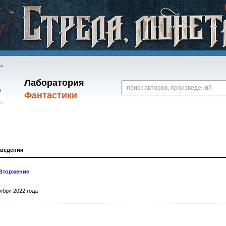
Лаборатория
Фантастики
зведения
 Вторжение
ября 2022 года