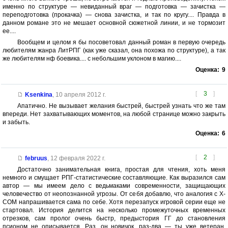
именно по структуре — невиданный враг — подготовка — зачистка —
переподготовка (прокачка) — снова зачистка, и так по кругу.... Правда в
данном романе это не мешает основной сюжетной линии, и не тормозит
ее....
Вообщем и целом я бы посоветовал данный роман в первую очередь
любителям жанра ЛитРПГ (как уже сказал, она похожа по структуре), а так
же любителям нф боевика.... с небольшим уклоном в магию....
Оценка:
9
[
3
]
Ksenkina
,
10 апреля 2012 г.
Апатично. Не вызывает желания быстрей, быстрей узнать что же там
впереди. Нет захватывающих моментов, на любой странице можно закрыть
и забыть.
Оценка:
6
[
2
]
februus
,
12 февраля 2022 г.
Достаточно занимательная книга, простая для чтения, хоть меня
немного и смущает РПГ-статистические составляющие. Как выразился сам
автор — мы имеем дело с ведьмаками современности, защищающих
человечество от неопознанной угрозы. От себя добавлю, что аналогия с X-
COM напрашивается сама по себе. Хотя перезапуск игровой серии еще не
стартовал. История делится на несколько промежуточных временных
отрезков, сам пролог очень быстр, предыстория ГГ до становления
псионом не описывается. Раз, он новичок, раз-два — ты уже ветеран,