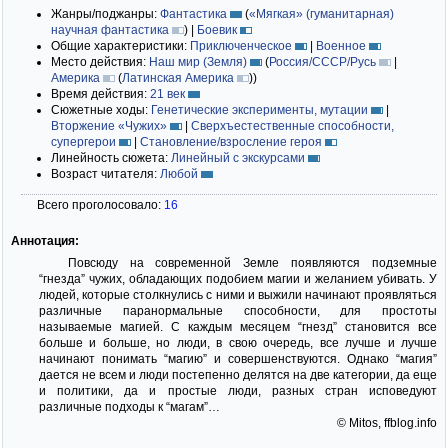
Жанры/поджанры:
Фантастика
(
«Мягкая» (гуманитарная)
научная фантастика
)
|
Боевик
Общие характеристики:
Приключенческое
|
Военное
Место действия:
Наш мир (Земля)
(
Россия/СССР/Русь
|
Америка
(
Латинская Америка
)
)
Время действия:
21 век
Сюжетные ходы:
Генетические эксперименты, мутации
|
Вторжение «Чужих»
|
Сверхъестественные способности,
супергерои
|
Становление/взросление героя
Линейность сюжета:
Линейный с экскурсами
Возраст читателя:
Любой
Всего проголосовало:
16
Аннотация:
Повсюду на современной Земле появляются подземные
“гнезда” чужих, обладающих подобием магии и желанием убивать. У
людей, которые столкнулись с ними и выжили начинают проявляться
различные паранормальные способности, для простоты
называемые магией. С каждым месяцем “гнезд” становится все
больше и больше, но люди, в свою очередь, все лучше и лучше
начинают понимать “магию” и совершенствуются. Однако “магия”
дается не всем и люди постепенно делятся на две категории, да еще
и политики, да и простые люди, разных стран исповедуют
различные подходы к “магам”…
© Mitos, ffblog.info