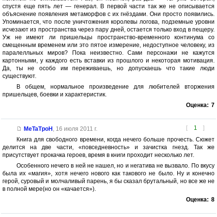
спустя еще пять лет — генерал. В первой части так же не описывается
объяснение появления метаморфов с их гнёздами. Они просто появились.
Упоминается, что после уничтожения королевы логова, подземные уровни
исчезают из пространства через пару дней, остается только вход в пещеру.
Уж не имеют ли пришельцы пространство-временного континума со
смещенным временем или это пятое измерение, недоступное человеку, из
паралелльных миров? Пока неизвестно. Сами персонажи не кажутся
картонными, у каждого есть вставки из прошлого и некоторая мотивация.
Да, ты не особо им переживаешь, но допускаешь что такие люди
существуют.
В общем, нормальное произведение для любителей вторжения
пришельцев, боевки и характеристик.
Оценка:
7
[
1
]
MeTaTpoH
,
16 июля 2011 г.
Книга для свободного времени, когда нечего больше прочесть. Сюжет
делится на две части, «повседневность» и зачистка гнезд. Так же
присутствует прокачка героев, время в книги проходит несколько лет.
Особенного нечего в ней не нашел, но и негатива не вызвало. По вкусу
была их «магия», хотя нечего нового как такового не было. Ну и конечно
герой, суровый и молчаливый парень, я бы сказал брутальный, но все же не
в полной мере(но он «качается»).
Оценка:
8