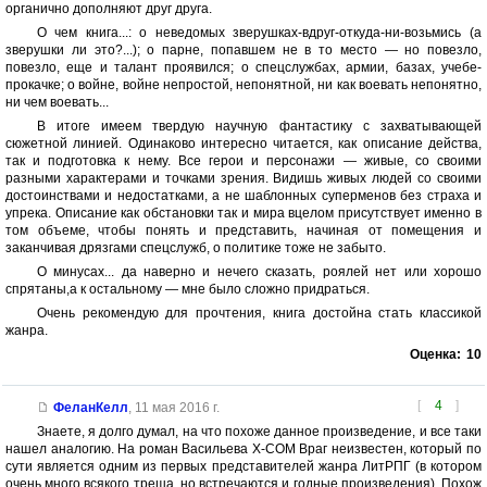
органично дополняют друг друга.
О чем книга...: о неведомых зверушках-вдруг-откуда-ни-возьмись (а
зверушки ли это?...); о парне, попавшем не в то место — но повезло,
повезло, еще и талант проявился; о спецслужбах, армии, базах, учебе-
прокачке; о войне, войне непростой, непонятной, ни как воевать непонятно,
ни чем воевать...
В итоге имеем твердую научную фантастику с захватывающей
сюжетной линией. Одинаково интересно читается, как описание действа,
так и подготовка к нему. Все герои и персонажи — живые, со своими
разными характерами и точками зрения. Видишь живых людей со своими
достоинствами и недостатками, а не шаблонных суперменов без страха и
упрека. Описание как обстановки так и мира вцелом присутствует именно в
том объеме, чтобы понять и представить, начиная от помещения и
заканчивая дрязгами спецслужб, о политике тоже не забыто.
О минусах... да наверно и нечего сказать, роялей нет или хорошо
спрятаны,а к остальному — мне было сложно придраться.
Очень рекомендую для прочтения, книга достойна стать классикой
жанра.
Оценка:
10
[
4
]
ФеланКелл
,
11 мая 2016 г.
Знаете, я долго думал, на что похоже данное произведение, и все таки
нашел аналогию. На роман Васильева X-COM Враг неизвестен, который по
сути является одним из первых представителей жанра ЛитРПГ (в котором
очень много всякого треша, но встречаются и годные произведения). Похож