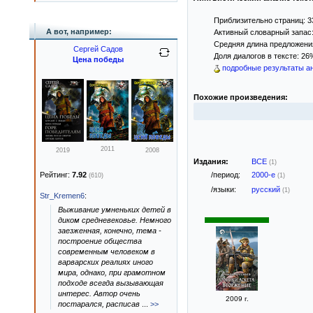
Приблизительно страниц: 3
А вот, например:
Активный словарный запас:
Средняя длина предложения:
Сергей Садов
Доля диалогов в тексте: 26
Цена победы
подробные результаты ан
Похожие произведения:
2011
2019
2008
Издания:
ВСЕ
(1)
/период:
2000-е
Рейтинг:
7.92
(1)
(610)
/языки:
русский
(1)
Str_Kremen6
:
Выживание умненьких детей в
диком средневековье. Немного
заезженная, конечно, тема -
построение общества
современным человеком в
варварских реалиях иного
мира, однако, при грамотном
подходе всегда вызывающая
интерес. Автор очень
2009 г.
постарался, расписав
...
>>