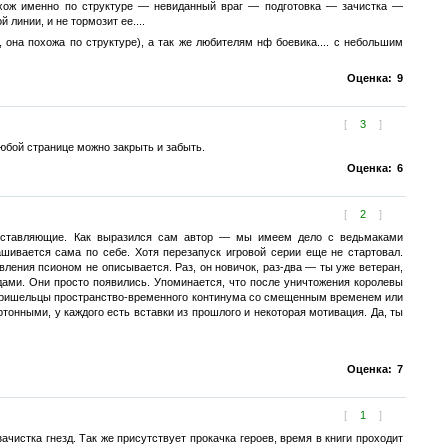
Похож именно по структуре — невиданный враг — подготовка — зачистка —
 линии, и не тормозит ее....
она похожа по структуре), а так же любителям нф боевика.... с небольшим
Оценка:
9
[
3
]
юбой странице можно закрыть и забыть.
Оценка:
6
[
2
]
 составляющие. Как выразился сам автор — мы имеем дело с ведьмаками
ивается сама по себе. Хотя перезапуск игровой серии еще не стартовал.
ления псионом не описывается. Раз, он новичок, раз-два — ты уже ветеран,
дами. Они просто появились. Упоминается, что после уничтожения королевы
ли пришельцы пространство-временного континума со смещенным временем или
тонными, у каждого есть вставки из прошлого и некоторая мотивация. Да, ты
Оценка:
7
[
1
]
ачистка гнезд. Так же присутствует прокачка героев, время в книги проходит