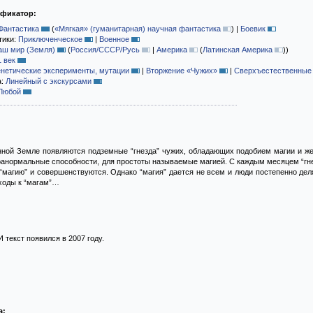
ификатор:
Фантастика
(
«Мягкая» (гуманитарная) научная фантастика
)
|
Боевик
тики:
Приключенческое
|
Военное
аш мир (Земля)
(
Россия/СССР/Русь
|
Америка
(
Латинская Америка
)
)
1 век
енетические эксперименты, мутации
|
Вторжение «Чужих»
|
Сверхъестественные 
а:
Линейный с экскурсами
Любой
ной Земле появляются подземные “гнезда” чужих, обладающих подобием магии и же
анормальные способности, для простоты называемые магией. С каждым месяцем “гнез
магию” и совершенствуются. Однако “магия” дается не всем и люди постепенно делят
ходы к “магам”…
 текст появился в 2007 году.
а: