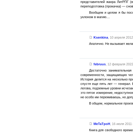
представителей жанра ЛитРПГ (
переподготовка (прокачка) — снова
Вообщем и целом я бы посо
уклоном в магию....
Ksenkina
,
10 апреля 2012 
Апатично. Не вызывает жела
februus
,
12 февраля 2022 
Достаточно занимательная
современности, защищающих чело
История делится на несколько пр
спустя еще пять лет — генерал.
логова, подземные уровни исчеза
это пятое измерение, недоступно
не особо им переживаешь, но доп
В общем, нормальное произв
MeTaTpoH
,
16 июля 2011 г
Книга для свободного време