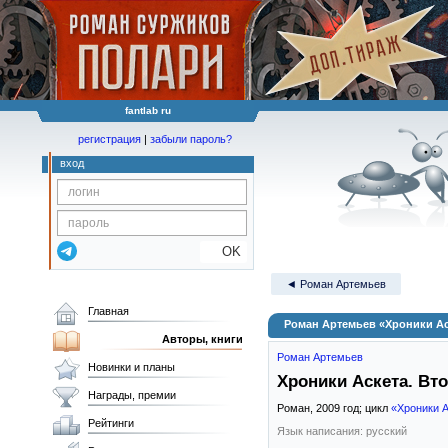
fantlab ru
регистрация
|
забыли пароль?
вход
OK
◄ Роман Артемьев
Главная
Роман Артемьев «Хроники Ас
Авторы, книги
Роман Артемьев
Новинки и планы
Хроники Аскета. Вт
Награды, премии
Роман,
2009
год; цикл
«Хроники 
Рейтинги
Язык написания: русский