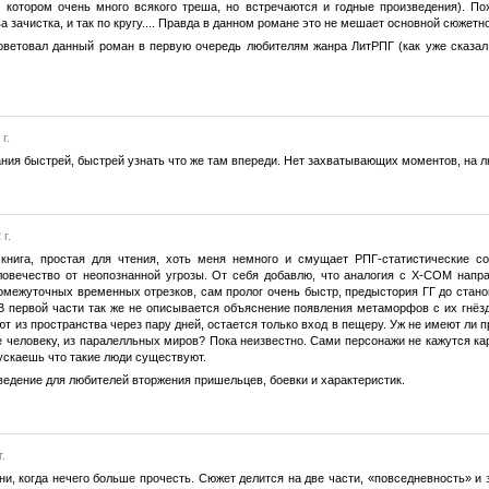
в котором очень много всякого треша, но встречаются и годные произведения). 
 зачистка, и так по кругу.... Правда в данном романе это не мешает основной сюжетной
ветовал данный роман в первую очередь любителям жанра ЛитРПГ (как уже сказал, 
г.
ния быстрей, быстрей узнать что же там впереди. Нет захватывающих моментов, на л
г.
 книга, простая для чтения, хоть меня немного и смущает РПГ-статистические
вечество от неопознанной угрозы. От себя добавлю, что аналогия с X-COM напраш
омежуточных временных отрезков, сам пролог очень быстр, предыстория ГГ до станов
 В первой части так же не описывается объяснение появления метаморфов с их гнёз
ют из пространства через пару дней, остается только вход в пещеру. Уж не имеют 
е человеку, из паралелльных миров? Пока неизвестно. Сами персонажи не кажутся кар
ускаешь что такие люди существуют.
едение для любителей вторжения пришельцев, боевки и характеристик.
.
ни, когда нечего больше прочесть. Сюжет делится на две части, «повседневность» и з