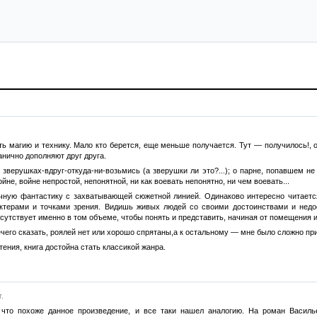
ть магию и технику. Мало кто берется, еще меньше получается. Тут — получилось!,
анично дополняют друг друга.
х зверушках-вдруг-откуда-ни-возьмись (а зверушки ли это?...); о парне, попавшем н
ойне, войне непростой, непонятной, ни как воевать непонятно, ни чем воевать...
чную фантастику с захватывающей сюжетной линией. Одинаково интересно читается,
ктерами и точками зрения. Видишь живых людей со своими достоинствами и недос
сутствует именно в том объеме, чтобы понять и представить, начиная от помещения и
ечего сказать, роялей нет или хорошо спрятаны,а к остальному — мне было сложно пр
ения, книга достойна стать классикой жанра.
.
а что похоже данное произведение, и все таки нашел аналогию. На роман Васил