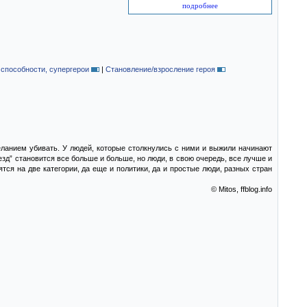
подробнее
способности, супергерои
|
Становление/взросление героя
ланием убивать. У людей, которые столкнулись с ними и выжили начинают
д” становится все больше и больше, но люди, в свою очередь, все лучше и
ся на две категории, да еще и политики, да и простые люди, разных стран
© Mitos, ffblog.info