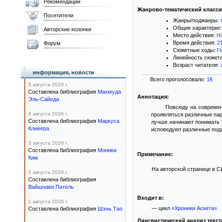
Рекомендации
Жанрово-тематический класс
Посетители
Жанры/поджанры:
Общие характерис
Авторские колонки
Место действия:
Н
Время действия:
2
Форум
Сюжетные ходы:
Г
Линейность сюжет
Возраст читателя:
информация, новости
Всего проголосовало:
16
5 августа 2026 г.
Составлена библиография
Махмуда
Аннотация:
Эль-Сайеда
Повсюду на современ
4 августа 2026 г.
проявляться различные пар
Составлена библиография
Маркуса
лучше начинают понимать “
Кливера
исповедуют различные под
3 августа 2026 г.
Составлена библиография
Моники
Примечание:
Ким
На авторской странице в СИ
2 августа 2026 г.
Составлена библиография
Вайшнави Патель
Входит в:
1 августа 2026 г.
— цикл
«Хроники Аскета»
Составлена библиография
Шэнь Тао
Лингвистический анализ текст