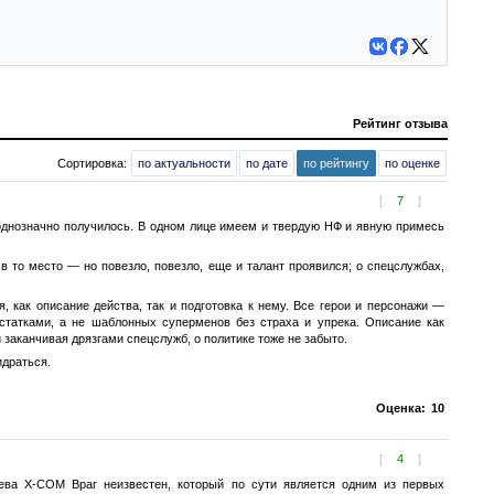
Рейтинг отзыва
Сортировка:
по актуальности
по дате
по рейтингу
по оценке
[
7
]
 однозначно получилось. В одном лице имеем и твердую НФ и явную примесь
е в то место — но повезло, повезло, еще и талант проявился; о спецслужбах,
 как описание действа, так и подготовка к нему. Все герои и персонажи —
татками, а не шаблонных суперменов без страха и упрека. Описание как
 заканчивая дрязгами спецслужб, о политике тоже не забыто.
идраться.
Оценка:
10
[
4
]
ьева X-COM Враг неизвестен, который по сути является одним из первых