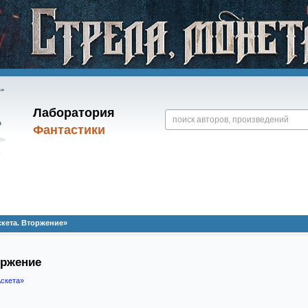
Лаборатория
Фантастики
кета. Вторжение»
оржение
Аскета»