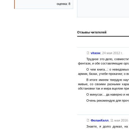
оценка: 8
Отзывы читателей
vitasw
,
24 мая 2012 г.
Трудное это дело, совмести
фентази, и обе составляющие орг
О чем книга...: о неведомы
армии, базах, учебе-прокачке; о в
В итоге имеем твердую нау
живые, со своими разными хара
обстановки так и мира вцелом при
О минусах... да наверно и н
Очень рекомендую для прочт
ФеланКелл
,
11 мая 2016 г
Знаете, я долго думал, н