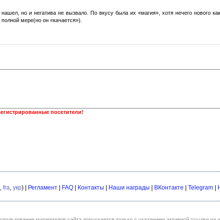
 нашел, но и негатива не вызвало. По вкусу была их «магия», хотя нечего нового ка
в полной мере(но он «качается»).
регистрированные посетители!
,
fra
,
укр
) |
Регламент
|
FAQ
|
Контакты
|
Наши награды
|
ВКонтакте
|
Telegram
|
спользование материалов сайта допускается только с указанием активной ссылки на и