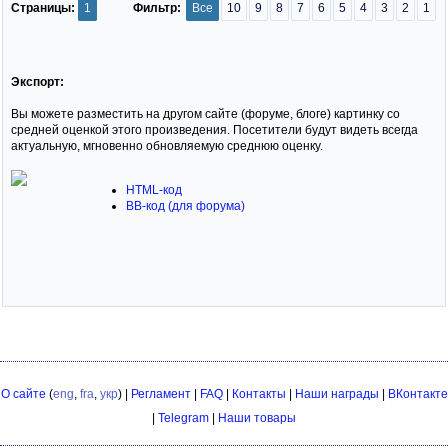
Страницы:
1
Фильтр:
Все
10
9
8
7
6
5
4
3
2
1
Экспорт:
Вы можете разместить на другом сайте (форуме, блоге) картинку со
средней оценкой этого произведения. Посетители будут видеть всегда
актуальную, мгновенно обновляемую среднюю оценку.
HTML-код
BB-код (для форума)
О сайте
(
eng
,
fra
,
укр
) |
Регламент
|
FAQ
|
Контакты
|
Наши награды
|
ВКонтакте
|
Telegram
|
Наши товары