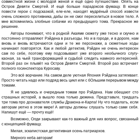
совместной жизни с молодой женой и ещё одно путешествие. Опять на
Остров Девяти Смертей. И ещё больше парадоксов фуккацу. В конце
повести герои с подсказкой, еле-еле, находят мудрёный способ извести
очень сложного противника, дабы он не смог переселиться в новое тело. А
мне вспомнились злобные собачки из предыдущего тома. Прекрасное же
решение.
Авторы понимают, что в родной Акаяме сюжету уже тесно и скучно и
постоянно отправляют Рэйдена в разъезды. Но и в городе, и в дороге, нам
вновь и вновь встречаются одни и те же персонажи, а сюжетные ходы
начинают повторятся. Как и любой детектив, Рэйден не очень интересен
сам по себе, поэтому ему подсовывают уже второго необычного слугу-
каоная, за чьей трансформацией и судьбой следить намного интересней.
Второй раз он плывёт на Остров Девяти Смертей. Второй раз встречает
полного госинспектора Куросаву.
Это всё ворчание. На самом деле уютная Япония Рэйдена затягивает.
Просто читать надо или подряд весь цикл или с бОльшим перерывом между
томами.
Я не удивлюсь и очередным томам про Рэйдена. Нам обещают сто
страшных историй, а вышло пока только дюжина. Представьте, тридцать
три тома про дознавателя службы Дракона-и-Карпа! Ну что поделать, если
авторам уютно в этом мире! А авторы должны слушать только сами себя.
Напишут ещё — прочту ещё!
Возможно, Олди закрывают как-то важный для них вопрос, связанный
с концепцией фуккацу.
Милая, эскапистская детективная осень патриархов.
Мирного неба авторам!