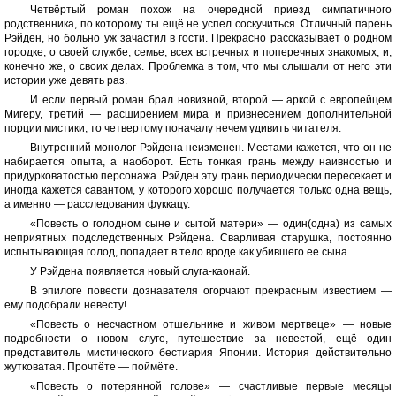
Четвёртый роман похож на очередной приезд симпатичного
родственника, по которому ты ещё не успел соскучиться. Отличный парень
Рэйден, но больно уж зачастил в гости. Прекрасно рассказывает о родном
городке, о своей службе, семье, всех встречных и поперечных знакомых, и,
конечно же, о своих делах. Проблемка в том, что мы слышали от него эти
истории уже девять раз.
И если первый роман брал новизной, второй — аркой с европейцем
Мигеру, третий — расширением мира и привнесением дополнительной
порции мистики, то четвертому поначалу нечем удивить читателя.
Внутренний монолог Рэйдена неизменен. Местами кажется, что он не
набирается опыта, а наоборот. Есть тонкая грань между наивностью и
придурковатостью персонажа. Рэйден эту грань периодически пересекает и
иногда кажется савантом, у которого хорошо получается только одна вещь,
а именно — расследования фуккацу.
«Повесть о голодном сыне и сытой матери» — один(одна) из самых
неприятных подследственных Рэйдена. Сварливая старушка, постоянно
испытывающая голод, попадает в тело вроде как убившего ее сына.
У Рэйдена появляется новый слуга-каонай.
В эпилоге повести дознавателя огорчают прекрасным известием —
ему подобрали невесту!
«Повесть о несчастном отшельнике и живом мертвеце» — новые
подробности о новом слуге, путешествие за невестой, ещё один
представитель мистического бестиария Японии. История действительно
жутковатая. Прочтёте — поймёте.
«Повесть о потерянной голове» — счастливые первые месяцы