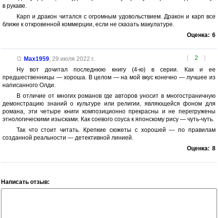
в рукаве.
Карп и дракон читался с огромным удовольствием. Дракон и карп все
ближе к откровенной коммерции, если не сказать макулатуре.
Оценка:
6
[
2
]
Max1959
,
29 июля 2022 г.
Ну вот дочитал последнюю книгу (4-ю) в серии. Как и ее
предшественницы — хороша. В целом — на мой вкус конечно — лучшее из
написанного Олди.
В отличие от многих романов где авторов уносит в многостраничную
демонстрацию знаний о культуре или религии, являющейся фоном для
романа, эти четыре книги композиционно прекрасны и не перегружены
этнологическими изысками. Как соевого соуса к японскому рису — чуть-чуть.
Так что стоит читать. Крепкие сюжеты с хорошей — по правилам
созданной реальности — детективной линией.
Оценка:
8
Написать отзыв: