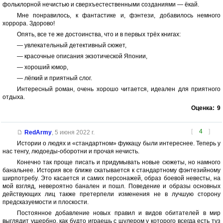
фольклорной нечистью и сверхъестественными созданиями — ёкай.
Мне понравилось, к фантастике и, фэнтези, добавилось немного
хоррора. Здорово!
Опять, все те же достоинства, что и в первых трёх книгах:
— увлекательный детективный сюжет,
— красочные описания экзотической Японии,
— хороший юмор,
— лёгкий и приятный слог.
Интересный роман, очень хорошо читается, идеален для приятного
отдыха.
Оценка:
9
[
4
]
RedArmy
,
5 июня 2022 г.
Истории о людях и «стандартном» фуккацу были интереснее. Теперь у
нас тенгу, людоеды-оборотни и прочая нечисть.
Конечно так проще писать и придумывать новые сюжеты, но намного
банальнее. История все ближе скатывается к стандартному фэнтезийному
ширпотребу. Это касается и самих персонажей, образ боевой невесты, на
мой взгляд, невероятно банален и пошл. Поведение и образы основных
действующих лиц также претерпели изменения не в лучшую сторону
предсказуемости и плоскости.
Постоянное добавление новых правил и видов обитателей в мир
выглядит ущербно, как будто играешь с шулером у которого всегда есть туз