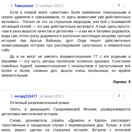
[
4
]
Тимолеонт
,
27 ноября 2022 г.
Если в первой книге «ужастики» были намеренно показушными и
скорее удивляли и завораживали, то здесь моментами уже действительно
жутковато... Погоня ли это за страшным людоедом, или бой с кошмарной
летающей головй — это уже действительно жутковато. А ещё здесь просто-
таки в разы выросло качество и детектива — а как же я безумно радовался,
когда сам, почти сразу, додумался и распознал настоящую концовку третьей
истории! Аки братья Вайнеры, дуэт Олди пишет действительно
захватывающие истории про расследование запутанных и невероятных
тайн.
Да и не могут не умилять взаимоотношения ГГ с его родными и
близкими — эту часть авторы прописали особенно душевно. Сочетание
семейных будней, взаимоотношения с начальством и распутывания всё
более и более сложных дел, вышло очень необычным, но крайне
увлекательным.
Оценка:
9
[
4
]
sergej210477
,
14 июня 2022 г.
Отличный развлекательный роман.
Опять, в декорациях Средневековой Японии, разворачиваются
детективно-мистические истории.
Снова, дознаватель службы «Дракона и Карпа» расследует
таинственные и загадочные случаи с перемещением душ. Только, в этой
книге, акцент сделан на страшные истории. Встречи с японской