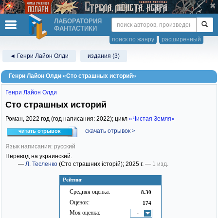
ЛАБОРАТОРИЯ
ФАНТАСТИКИ
поиск по жанру
расширенный
◄ Генри Лайон Олди
издания (3)
Генри Лайон Олди «Сто страшных историй»
Генри Лайон Олди
Сто страшных историй
Роман,
2022
год (год написания: 2022); цикл
«Чистая Земля»
скачать отрывок >
читать отрывок
Язык написания: русский
Перевод на украинский:
—
Л. Тесленко
(Сто страшних історій)
; 2025 г.
— 1 изд.
Рейтинг
Средняя оценка:
8.30
Оценок:
174
Моя оценка:
-