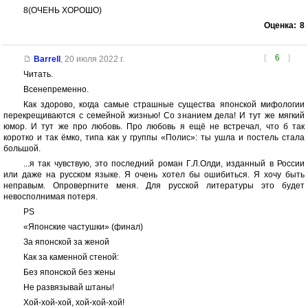
8(ОЧЕНЬ ХОРОШО)
Оценка:
8
[
6
]
Barrell
,
20 июля 2022 г.
Читать.
Всенепременно.
Как здорово, когда самые страшные существа японской мифологии
перекрещиваются с семейной жизнью! Со знанием дела! И тут же мягкий
юмор. И тут же про любовь. Про любовь я ещё не встречал, что б так
коротко и так ёмко, типа как у группы «Полис»: ты ушла и постель стала
большой.
...я так чувствую, это последний роман Г.Л.Олди, изданный в России
или даже на русском языке. Я очень хотел бы ошибиться. Я хочу быть
неправым. Опровергните меня. Для русской литературы это будет
невосполнимая потеря.
PS
«Японские частушки» (финал)
За японской за женой
Как за каменной стеной:
Без японской без жены
Не развязывай штаны!
Хой-хой-хой, хой-хой-хой!