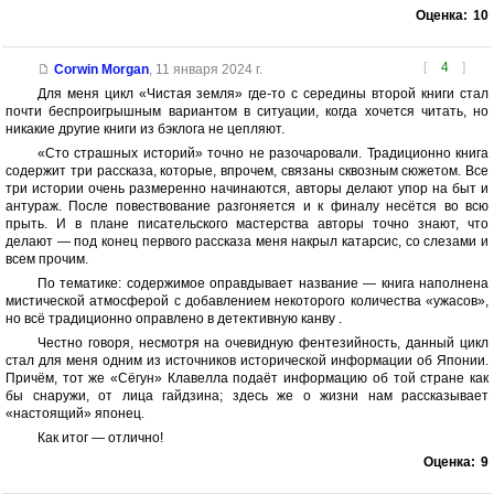
Оценка:
10
[
4
]
Corwin Morgan
,
11 января 2024 г.
Для меня цикл «Чистая земля» где-то с середины второй книги стал
почти беспроигрышным вариантом в ситуации, когда хочется читать, но
никакие другие книги из бэклога не цепляют.
«Сто страшных историй» точно не разочаровали. Традиционно книга
содержит три рассказа, которые, впрочем, связаны сквозным сюжетом. Все
три истории очень размеренно начинаются, авторы делают упор на быт и
антураж. После повествование разгоняется и к финалу несётся во всю
прыть. И в плане писательского мастерства авторы точно знают, что
делают — под конец первого рассказа меня накрыл катарсис, со слезами и
всем прочим.
По тематике: содержимое оправдывает название — книга наполнена
мистической атмосферой с добавлением некоторого количества «ужасов»,
но всё традиционно оправлено в детективную канву .
Честно говоря, несмотря на очевидную фентезийность, данный цикл
стал для меня одним из источников исторической информации об Японии.
Причём, тот же «Сёгун» Клавелла подаёт информацию об той стране как
бы снаружи, от лица гайдзина; здесь же о жизни нам рассказывает
«настоящий» японец.
Как итог — отлично!
Оценка:
9