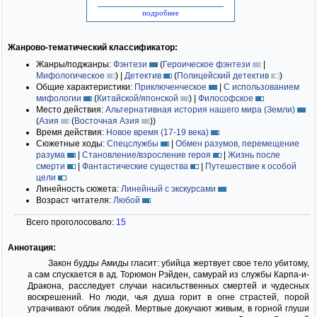
подробнее
Жанрово-тематический классификатор:
Жанры/поджанры:
Фэнтези
(
Героическое фэнтези
|
Мифологическое
)
|
Детектив
(
Полицейский детектив
)
Общие характеристики:
Приключенческое
|
С использованием
мифологии
(
Китайской/японской
)
|
Философское
Место действия:
Альтернативная история нашего мира (Земли)
(
Азия
(
Восточная Азия
)
)
Время действия:
Новое время (17-19 века)
Сюжетные ходы:
Спецслужбы
|
Обмен разумов, перемещение
разума
|
Становление/взросление героя
|
Жизнь после
смерти
|
Фантастические существа
|
Путешествие к особой
цели
Линейность сюжета:
Линейный с экскурсами
Возраст читателя:
Любой
Всего проголосовало:
15
Аннотация:
Закон будды Амиды гласит: убийца жертвует свое тело убитому,
а сам спускается в ад. Торюмон Рэйден, самурай из службы Карпа-и-
Дракона, расследует случаи насильственных смертей и чудесных
воскрешений. Но люди, чья душа горит в огне страстей, порой
утрачивают облик людей. Мертвые докучают живым, в горной глуши