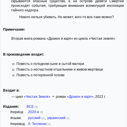
скрываются опасные существа, а на острове Девяти Смертей
происходят события, требующие внимания всемогущей инспекции
тайного надзора.
Никого нельзя убивать. Но может, кого-то все-таки можно?
Примечание:
Вторая книга романа «Дракон и карп» из цикла «Чистая земля».
В произведение входит:
Повесть о голодном сыне и сытой матери
Повесть о несчастном отшельнике и живом мертвеце
Повесть о потерянной голове
Входит в:
— цикл
«Чистая Земля»
> роман
«Дракон и карп»
, 2022 г.
Издания:
ВСЕ
(3)
/период:
2020-е
(3)
/языки:
русский
,
украинский
(2)
(1)
/перевод:
Л. Тесленко
(1)