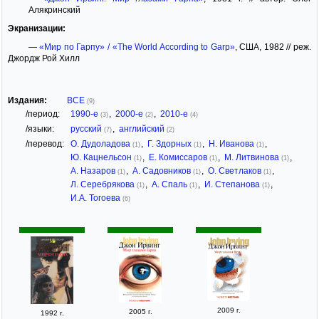
Алякринский
Экранизации:
—
«Мир по Гарпу» / «The World According to Garp»
, США, 1982 // реж.
Джордж Рой Хилл
Издания:
ВСЕ
(9)
/период:
1990-е
,
2000-е
,
2010-е
(3)
(2)
(4)
/языки:
русский
,
английский
(7)
(2)
/перевод:
О. Дудоладова
,
Г. Здорных
,
Н. Иванова
,
(1)
(1)
(1)
Ю. Кацнельсон
,
Е. Комиссаров
,
М. Литвинова
,
(1)
(1)
(1)
А. Назаров
,
А. Садовников
,
О. Светлаков
,
(1)
(1)
(1)
Л. Серебрякова
,
А. Спаль
,
И. Степанова
,
(1)
(1)
(1)
И.А. Тогоева
(6)
2009 г.
2005 г.
1992 г.