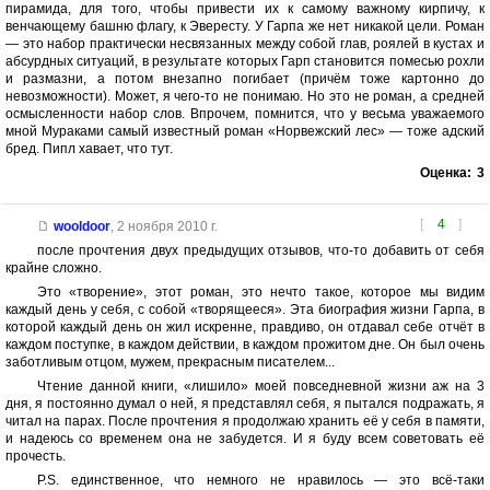
пирамида, для того, чтобы привести их к самому важному кирпичу, к
венчающему башню флагу, к Эвересту. У Гарпа же нет никакой цели. Роман
— это набор практически несвязанных между собой глав, роялей в кустах и
абсурдных ситуаций, в результате которых Гарп становится помесью рохли
и размазни, а потом внезапно погибает (причём тоже картонно до
невозможности). Может, я чего-то не понимаю. Но это не роман, а средней
осмысленности набор слов. Впрочем, помнится, что у весьма уважаемого
мной Мураками самый известный роман «Норвежский лес» — тоже адский
бред. Пипл хавает, что тут.
Оценка:
3
[
4
]
wooldoor
,
2 ноября 2010 г.
после прочтения двух предыдущих отзывов, что-то добавить от себя
крайне сложно.
Это «творение», этот роман, это нечто такое, которое мы видим
каждый день у себя, с собой «творящееся». Эта биография жизни Гарпа, в
которой каждый день он жил искренне, правдиво, он отдавал себе отчёт в
каждом поступке, в каждом действии, в каждом прожитом дне. Он был очень
заботливым отцом, мужем, прекрасным писателем...
Чтение данной книги, «лишило» моей повседневной жизни аж на 3
дня, я постоянно думал о ней, я представлял себя, я пытался подражать, я
читал на парах. После прочтения я продолжаю хранить её у себя в памяти,
и надеюсь со временем она не забудется. И я буду всем советовать её
прочесть.
P.S. единственное, что немного не нравилось — это всё-таки