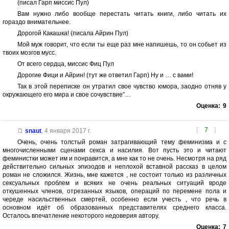
(писал Гарп миссис Пул)
Вам нужно либо вообще перестать читать книги, либо читать их
гораздо внимательнее.
Дорогой Какашка! (писала Айрин Пул)
Мой муж говорит, что если ты еще раз мне напишешь, то он собьет из
твоих мозгов мусс.
От всего сердца, миссис Фиц Пул
Дорогие Фици и Айрин! (тут же ответил Гарп) Ну и … с вами!
Так в этой переписке он утратил свое чувство юмора, заодно отняв у
окружающего его мира и свое сочувствие”…
Оценка:
9
[
7
]
snaut
,
4 января 2017 г.
Очень, очень толстый роман затрагивающий тему феминизма и с
многочисленными сценами секса и насилия. Вот пусть это и читают
феминистки может им и понравится, а мне как то не очень. Несмотря на ряд
действительно сильных эпизодов и неплохой вставной рассказ в целом
роман не сложился. Жизнь, мне кажется , не состоит только из различных
сексуальных проблем и всяких не очень реальных ситуаций вроде
откушенных членов, отрезанных языков, операций по перемене пола и
череде насильственных смертей, особенно если учесть , что речь в
основном идёт об образованных представителях среднего класса.
Осталось впечатление некоторого недоверия автору.
Оценка:
7