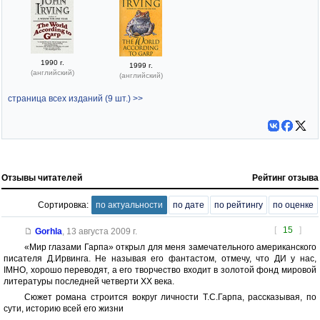
1990 г.
1999 г.
(английский)
(английский)
страница всех изданий (9 шт.) >>
Отзывы читателей
Рейтинг отзыва
Сортировка:
по актуальности
по дате
по рейтингу
по оценке
[
15
]
Gorhla
,
13 августа 2009 г.
«Мир глазами Гарпа» открыл для меня замечательного американского
писателя Д.Ирвинга. Не называя его фантастом, отмечу, что ДИ у нас,
IMHO, хорошо переводят, а его творчество входит в золотой фонд мировой
литературы последней четверти ХХ века.
Сюжет романа строится вокруг личности Т.С.Гарпа, рассказывая, по
сути, историю всей его жизни