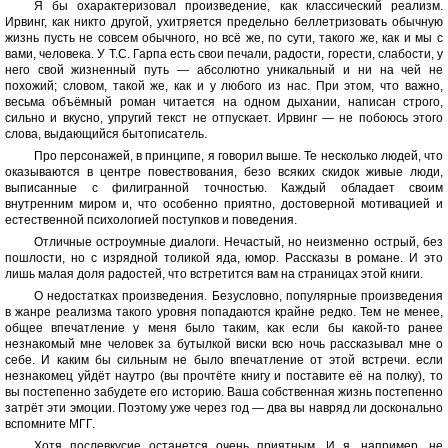
Я бы охарактеризовал произведение, как классический реализм.
Ирвинг, как никто другой, ухитряется предельно беллетризовать обычную
жизнь пусть не совсем обычного, но всё же, по сути, такого же, как и мы с
вами, человека. У Т.С. Гарпа есть свои печали, радости, горести, слабости, у
него свой жизненный путь — абсолютно уникальный и ни на чей не
похожий; словом, такой же, как и у любого из нас. При этом, что важно,
весьма объёмный роман читается на одном дыхании, написан строго,
сильно и вкусно, упругий текст не отпускает. Ирвинг — не побоюсь этого
слова, выдающийся бытописатель.
Про персонажей, в принципе, я говорил выше. Те несколько людей, что
оказываются в центре повествования, безо всяких скидок живые люди,
выписанные с филигранной точностью. Каждый обладает своим
внутренним миром и, что особенно приятно, достоверной мотивацией и
естественной психологией поступков и поведения.
Отличные остроумные диалоги. Нечастый, но неизменно острый, без
пошлости, но с изрядной толикой яда, юмор. Рассказы в романе. И это
лишь малая доля радостей, что встретится вам на страницах этой книги.
О недостатках произведения. Безусловно, популярные произведения
в жанре реализма такого уровня попадаются крайне редко. Тем не менее,
общее впечатление у меня было таким, как если бы какой-то ранее
незнакомый мне человек за бутылкой виски всю ночь рассказывал мне о
себе. И каким бы сильным не было впечатление от этой встречи. если
незнакомец уйдёт наутро (вы прочтёте книгу и поставите её на полку), то
вы постепенно забудете его историю. Ваша собственная жизнь постепенно
затрёт эти эмоции. Поэтому уже через год — два вы навряд ли досконально
вспомните МГГ.
Хотя послевкусие останется очень приятным. И я, например, не