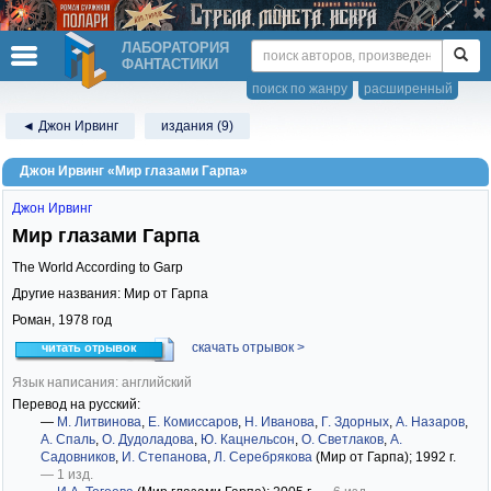
ЛАБОРАТОРИЯ
ФАНТАСТИКИ
поиск по жанру
расширенный
◄ Джон Ирвинг
издания (9)
Джон Ирвинг «Мир глазами Гарпа»
Джон Ирвинг
Мир глазами Гарпа
The World According to Garp
Другие названия: Мир от Гарпа
Роман,
1978
год
скачать отрывок >
читать отрывок
Язык написания: английский
Перевод на русский:
—
М. Литвинова
,
Е. Комиссаров
,
Н. Иванова
,
Г. Здорных
,
А. Назаров
,
А. Спаль
,
О. Дудоладова
,
Ю. Кацнельсон
,
О. Светлаков
,
А.
Садовников
,
И. Степанова
,
Л. Серебрякова
(Мир от Гарпа)
; 1992 г.
— 1 изд.