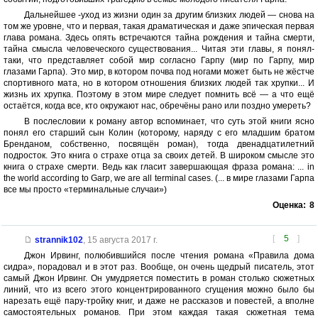
Дальнейшее -уход из жизни один за другим близких людей — снова на
том же уровне, что и первая, такая драматическая и даже эпическая первая
глава романа. Здесь опять встречаются тайна рождения и тайна смерти,
тайна смысла человеческого существования... Читая эти главы, я понял-
таки, что представляет собой мир согласно Гарпу (мир по Гарпу, мир
глазами Гарпа). Это мир, в котором почва под ногами может быть не жёстче
спортивного мата, но в котором отношения близких людей так хрупки... И
жизнь их хрупка. Поэтому в этом мире следует помнить всё — а что ещё
остаётся, когда все, кто окружают нас, обречёны рано или поздно умереть?
В послесловии к роману автор вспоминает, что суть этой книги ясно
понял его старший сын Колин (которому, наряду с его младшим братом
Бренданом, собственно, посвящён роман), тогда двенадцатилетний
подросток. Это книга о страхе отца за своих детей. В широком смысле это
книга о страхе смерти. Ведь как гласит завершающая фраза романа: ... in
the world according to Garp, we are all terminal cases. (... в мире глазами Гарпа
все мы просто «терминальные случаи»)
Оценка:
8
[
5
]
strannik102
,
15 августа 2017 г.
Джон Ирвинг, полюбившийся после чтения романа «Правила дома
сидра», порадовал и в этот раз. Вообще, он очень щедрый писатель, этот
самый Джон Ирвинг. Он умудряется поместить в роман столько сюжетных
линий, что из всего этого концентрированного сгущения можно было бы
нарезать ещё пару-тройку книг, и даже не рассказов и повестей, а вполне
самостоятельных романов. При этом каждая такая сюжетная тема