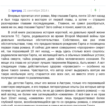
[
6
]
igorgag
,
21 сентября 2014 г.
Впервые прочитал этот роман, Мир глазами Гарпа, почти 10 лет назад
и был тогда просто в восторге от первой главы, а затем — страшно
разочарован главами последующими... Главное, не сумел разобраться,
каков же он, мир глазами Гарпа? Зато сейчас я понял, кажется, всё...
В этой книге рассказана история короткой, но довольно яркой жизни
писателя Т.С. Гарпа, родившегося во время Второй Мировой войны при
довольно необычных обстоятельствах. Собственно, как раз этим
обстоятельствам, тому, что предшествовало рождению Гарпа и посвящена
первая глава романа. И сейчас для меня совершенно «прозрачен» секрет
её, так поразивший 10 лет назад, — ведь здесь столько всего сошлось:
радикализм матери Гарпа, не желающей жить в обычных семейных устоях;
тайна смерти, тайна рождения, даже тайна человеческого сознания. По
мощи эта глава не уступает лучших творениям Маркеса, быть может. А вот
следующие главы действительно здорово «провисают» — особенно на
фоне такого зачина. Чувствуется, что автор хочет выдержать взятую им
такую необычную ноту, старается изо всех сил, но вместо этого у него
получается какая-то развлекаловка.
Да, детство Гарпа, опыт его жизни в Австрии, только что пережившей
советскую оккупацию, и его первые литературные опыты (за которые автор
почему-то так цепляется чуть ли не до самого финала своего романа) — на
мой взгляд, не более чем затянувшийся «оживляж». И всё-таки я не прав
был 10лет назад, «оживляж» этот только лишь предшествовал более
глубокой прозе, возобновляющейся где-то со средины романа, с описания
событий, подготовивших трагедию в семье молодого писателя Гарпа.