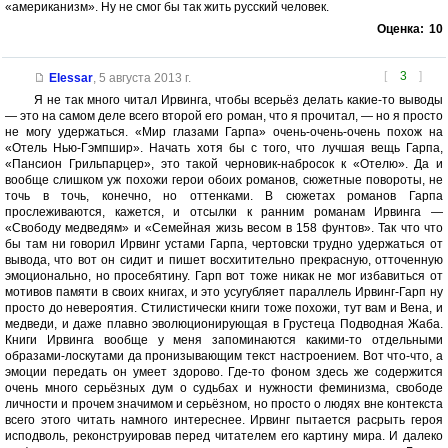
«американизм». Ну не смог бы так жить русский человек.
Оценка:
10
[
3
]
Elessar
,
5 августа 2013 г.
Я не так много читал Ирвинга, чтобы всерьёз делать какие-то выводы
— это на самом деле всего второй его роман, что я прочитал, — но я просто
не могу удержаться. «Мир глазами Гарпа» очень-очень-очень похож на
«Отель Нью-Гэмпшир». Начать хотя бы с того, что лучшая вещь Гарпа,
«Пансион Грильпарцер», это такой черновик-набросок к «Отелю». Да и
вообще слишком уж похожи герои обоих романов, сюжетные повороты, не
точь в точь, конечно, но оттенками. В сюжетах романов Гарпа
прослеживаются, кажется, и отсылки к ранним романам Ирвинга —
«Свободу медведям» и «Семейная жизь весом в 158 фунтов». Так что что
бы там ни говорил Ирвинг устами Гарпа, чертовски трудно удержаться от
вывода, что вот он сидит и пишет восхитительно прекрасную, отточенную
эмоционально, но просебятину. Гарп вот тоже никак не мог избавиться от
мотивов памяти в своих книгах, и это усугубляет параллель Ирвинг-Гарп ну
просто до невероятия. Стилистически книги тоже похожи, тут вам и Вена, и
медведи, и даже плавно эволюционирующая в Грустеца Подводная Жаба.
Книги Ирвинга вообще у меня запоминаются какими-то отдельными
образами-лоскутами да пронизывающим текст настроением. Вот что-что, а
эмоции передать он умеет здорово. Где-то фоном здесь же содержится
очень много серьёзных дум о судьбах и нужности феминизма, свободе
личности и прочем значимом и серьёзном, но просто о людях вне контекста
всего этого читать намного интереснее. Ирвинг пытается расрыть героя
исподволь, реконструировав перед читателем его картину мира. И далеко