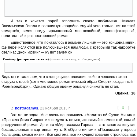
человеческого одиночества и тема насилия, место секса в мире
человеческих чувств и отношений — и всё это не вульгарно и не
пошло, а с необходимой остротой и глубиной.
И так и хочется порой вспомнить своего любимчика Николая
Васильевича Гоголя и воскликнуть подобно ему «И чего только нет на этой
ярмарке!», имея ввиду ирвинговский многослойный, многофакторный,
политемный и разносторонний роман.
Единственное, что показалось в романе лишним — это концовка книги,
где перечисляются все полюбившиеся нам люди, с которыми так накоротке
свёл нас Джон Ирвинг — ну вот зачем он
Спойлер (раскрытие сюжета)
(кликните по нему, чтобы увидеть)
сообщил нам, кто, когда и каким образом покинул сей мир!
Ведь мы и так знаем, что в конце существования любого человека стоит
старуха с косой (хотя мне милее романтический образ Смерти, созданный
Рэем Бредбэри)... Однако общую оценку роману я снижать не стал.
Оценка:
10
[
5
]
nostradamvs
,
23 ноября 2013 г.
Вот же не ждал. Мне очень понравились «Молитва об Оуэне Мини» и
«Правила Дома Сидра», и я подумать не мог, что самый знаменитый, самый
раскрученный роман Ирвинга «Мир глазами Гарпа» — это такая затянутая
бессмысленная и картонная муть. В «Оуэне мини» и «Правилах» у героев
была цель, смысл жизни. Вся система, всё их существование строилось, как