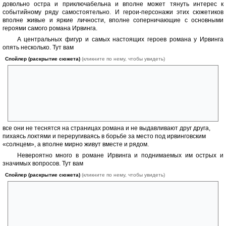
довольно остра и приключабельна и вполне может тянуть интерес к
событийному ряду самостоятельно. И герои-персонажи этих сюжетиков
вполне живые и яркие личности, вполне соперничающие с основными
героями самого романа Ирвинга.
А центральных фигур и самых настоящих героев романа у Ирвинга
опять несколько. Тут вам
Спойлер (раскрытие сюжета)
(кликните по нему, чтобы увидеть)
и мать будущего Т.С.Гарпа Дженни Филдз, затем сам Гарп младший,
директор стирингской школы Боджер, но тут же вполне себе
центральное место занимает супруга Гарпа Хелен Холм, а затем по
мере продвижения вглубь романа появляются и встают плечом к
плечу всё новые и новые фигуры, которые вполне равновелики и
Гарпу и Хелен, однако
все они не теснятся на страницах романа и не выдавливают друг друга,
пихаясь локтями и переругиваясь в борьбе за место под ирвинговским
«солнцем», а вполне мирно живут вместе и рядом.
Невероятно много в романе Ирвинга и поднимаемых им острых и
значимых вопросов. Тут вам
Спойлер (раскрытие сюжета)
(кликните по нему, чтобы увидеть)
и вопрос свободы женщин в американском обществе, тут вам и
проблематика гомосексуальных отношений обоих типов (мужской
гомосексуализм и лесбиянство), тут же тема писательского
творчества и творчества вообще, здесь же Ирвинг вводит вопрос
внутрисемейных отношений и супружеских измен; тема