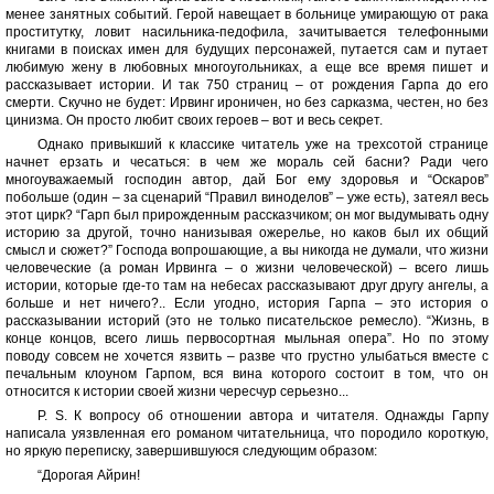
менее занятных событий. Герой навещает в больнице умирающую от рака
проститутку, ловит насильника-педофила, зачитывается телефонными
книгами в поисках имен для будущих персонажей, путается сам и путает
любимую жену в любовных многоугольниках, а еще все время пишет и
рассказывает истории. И так 750 страниц – от рождения Гарпа до его
смерти. Скучно не будет: Ирвинг ироничен, но без сарказма, честен, но без
цинизма. Он просто любит своих героев – вот и весь секрет.
Однако привыкший к классике читатель уже на трехсотой странице
начнет ерзать и чесаться: в чем же мораль сей басни? Ради чего
многоуважаемый господин автор, дай Бог ему здоровья и “Оскаров”
побольше (один – за сценарий “Правил виноделов” – уже есть), затеял весь
этот цирк? “Гарп был прирожденным рассказчиком; он мог выдумывать одну
историю за другой, точно нанизывая ожерелье, но каков был их общий
смысл и сюжет?” Господа вопрошающие, а вы никогда не думали, что жизни
человеческие (а роман Ирвинга – о жизни человеческой) – всего лишь
истории, которые где-то там на небесах рассказывают друг другу ангелы, а
больше и нет ничего?.. Если угодно, история Гарпа – это история о
рассказывании историй (это не только писательское ремесло). “Жизнь, в
конце концов, всего лишь первосортная мыльная опера”. Но по этому
поводу совсем не хочется язвить – разве что грустно улыбаться вместе с
печальным клоуном Гарпом, вся вина которого состоит в том, что он
относится к истории своей жизни чересчур серьезно...
P. S. К вопросу об отношении автора и читателя. Однажды Гарпу
написала уязвленная его романом читательница, что породило короткую,
но яркую переписку, завершившуюся следующим образом:
“Дорогая Айрин!