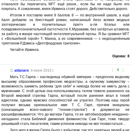
отказался бы перечитать МГГ ещё разок... если бы не надо было его
покупать. К сожалению, книги Ирвинга стоят дорого. Действительно дорого.
Итогом я поставлю книге 9 баллов. 8 — по внутренней шкале, а ещё
балл добавлю за блестящий роман, написанный безо всяких модных
эзотерических и поучительных притч а-ля Коэльо или
псевдомногозначительной пустотности Х.Мураками, без затёртых штампов,
за работу в жанре настоящей интеллектуальной прозы. Я бы сравнил МГГ
с «Волшебной горой» Т. Манна, а из современников — с недооценённым
триптихом Р.Дэвиса «Дептфордская трилогия».
Читайте Ирвинга.
Оценка:
8
[
9
]
aldanare
,
9 июня 2010 г.
Мать Т.С.Гарпа – наследница обувной империи – предпочла модному
высшему образованию профессию медсестры, а скучному замужеству –
возможность заиметь ребенка “для себя” и никогда более не иметь дела с
мужчинами. С этой целью она попользовалась телом тяжело раненного на
Второй мировой стрелка Гарпа, который после ранения впал в тихий
идиотизм, однако мужских способностей не утратил. Поэтому наш герой
получил весьма оригинальное имя: Т. С. Гарп, причем инициалы
(означающие всего-навсего “техник-стрелок”) в документах не
расшифровываются. Что до матери Гарпа, то ее автобиография нежданно-
негаданно стала Библией движения феминисток. Сам Гарп, тоже твердо
решивший стать писателем, таким успехом никогда не мог похвастаться…
Зато чего в жизни Гарпа было с избытком, так это занятных людей и не