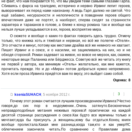
не факт, что нам понравится то, что мы увидим теми самыми глазами Гарпа.
Сбиваясь с фарса на трагедию, истерично и нервно Ирвинг лепит героев,
выворачивает их перед нами наизнанку. А ведь Гарп далеко не святой. Что
ещё забавно, несуразности и нелогичности в поведении героев общего
впечатления даже не портят, а наоборот, сперва сходят за странности
характера и тараканов в голове, а ближе к концу романа так и вообще как
нельзя лучше укладываются в их, героев, восприятие мира.
О сюжете и вообще о каких-то фактах говорить здесь трудно. Отмечу
только, что книжка хоть и тяжёлая и нервная, но всё же полегче «Отеля».
Это отчасти и минус, потому как местами драйва всё же немного не хватает.
Пишет Ирвинг и о сексе, и о насилии, не зацикливаясь на них, но и не
обходя стороной. Роман задевает за живое, но вовсе не мерзок, как, скажем,
некоторые вещи Паланика или Бёрджесса. Советую всё же читать эту книгу
не первой у автора, как минимум «Отель» желательно, как мне кажется,
прочитать прежде. Но и до «Мира» потом добраться нужно непременно.
Хотя если проза Ирвинга придётся вам по вкусу, это выйдет само собой.
Оценка:
8
[
3
]
kseniaSUHACH
,
5 ноября 2012 г.
Почему этот роман считается лучшим произведением Ирвинга?Честно
говоря,до сих пор в недоумении...Очень затянуто.Бесконечные
неправдоподобные метания неживых героев.И практически на каждой
десятой странице рассуждения о сексе.Как будто все мужчины только и
мечтают,куда бы присунуть ,а женщины,кому бы отдаться.Конец книги
вообще пролистала.Какая мне разница,когда там,кто и как умер!!!С
облегчением закончила читать.По сравнению с Правилами дома