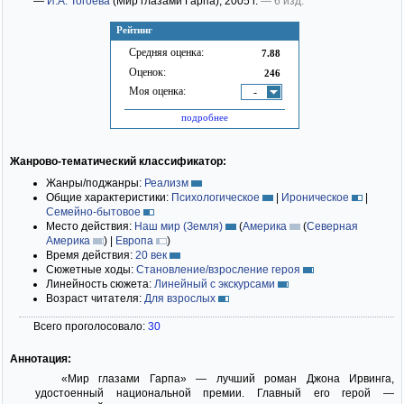
—
И.А. Тогоева
(Мир глазами Гарпа)
; 2005 г.
— 6 изд.
Рейтинг
Средняя оценка:
7.88
Оценок:
246
Моя оценка:
-
подробнее
Жанрово-тематический классификатор:
Жанры/поджанры:
Реализм
Общие характеристики:
Психологическое
|
Ироническое
|
Семейно-бытовое
Место действия:
Наш мир (Земля)
(
Америка
(
Северная
Америка
)
|
Европа
)
Время действия:
20 век
Сюжетные ходы:
Становление/взросление героя
Линейность сюжета:
Линейный с экскурсами
Возраст читателя:
Для взрослых
Всего проголосовало:
30
Аннотация:
«Мир глазами Гарпа» — лучший роман Джона Ирвинга,
удостоенный национальной премии. Главный его герой —