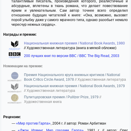
талантливый писатель, произведения которого, реалистичные и
абсурдные, вплетены в ткань романа, что делает повествование
ярким и увлекательным. Сам автор точнее всего определил
отношение будущих читателей к книге: «Она, возможно, вызовет
порой улыбку даже у самого мрачного типа, однако разобьет немало
чересчур нежных сердец».
Награды и премии:
Национальная книжная премия / National Book Awards, 1980
//
Художественная литература (книга в мягкой обложке)
лауреат
200 лучших книг по версии BBC / BBC The Big Read, 2003
лауреат
Номинации на премии:
Премия Национального круга книжных критиков / National
Book Critics Circle Award, 1978
//
Художественная литература
номинант
Национальная книжная премия / National Book Awards, 1979
//
Художественная литература
номинант
Пулитцеровская премия / Pulitzer Prize, 1979
//
Художественная книга
номинант
Рецензии:
—
«Мир против Гарпа»
, 2004 г. // автор: Роман Арбитман
—
«Джон Ирвинг. Мир глазами Гарпа»
, 1981 г. // автор: Олег