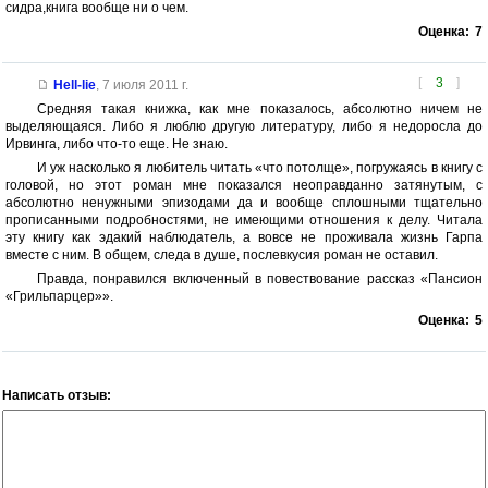
сидра,книга вообще ни о чем.
Оценка:
7
[
3
]
Hell-lie
,
7 июля 2011 г.
Средняя такая книжка, как мне показалось, абсолютно ничем не
выделяющаяся. Либо я люблю другую литературу, либо я недоросла до
Ирвинга, либо что-то еще. Не знаю.
И уж насколько я любитель читать «что потолще», погружаясь в книгу с
головой, но этот роман мне показался неоправданно затянутым, с
абсолютно ненужными эпизодами да и вообще сплошными тщательно
прописанными подробностями, не имеющими отношения к делу. Читала
эту книгу как эдакий наблюдатель, а вовсе не проживала жизнь Гарпа
вместе с ним. В общем, следа в душе, послевкусия роман не оставил.
Правда, понравился включенный в повествование рассказ «Пансион
«Грильпарцер»».
Оценка:
5
Написать отзыв: