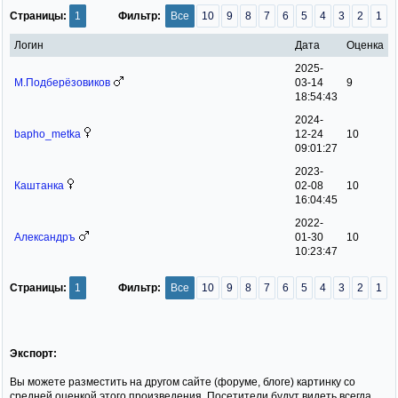
Страницы:
1
Фильтр:
Все
10
9
8
7
6
5
4
3
2
1
Логин
Дата
Оценка
2025-
М.Подберёзовиков
03-14
9
18:54:43
2024-
bapho_metka
12-24
10
09:01:27
2023-
Каштанка
02-08
10
16:04:45
2022-
Александръ
01-30
10
10:23:47
Страницы:
1
Фильтр:
Все
10
9
8
7
6
5
4
3
2
1
Экспорт:
Вы можете разместить на другом сайте (форуме, блоге) картинку со
средней оценкой этого произведения. Посетители будут видеть всегда