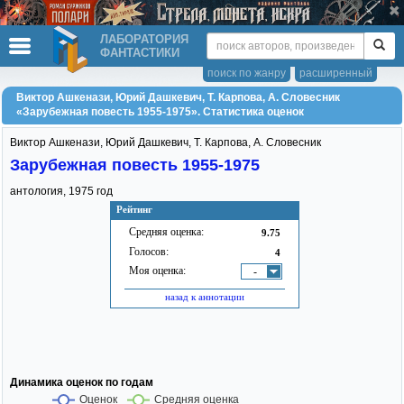
ЛАБОРАТОРИЯ
ФАНТАСТИКИ
поиск по жанру
расширенный
Виктор Ашкенази, Юрий Дашкевич, Т. Карпова, А. Словесник
«Зарубежная повесть 1955-1975». Статистика оценок
Виктор Ашкенази
,
Юрий Дашкевич
,
Т. Карпова
,
А. Словесник
Зарубежная повесть 1955-1975
антология,
1975
год
Рейтинг
Средняя оценка:
9.75
Голосов:
4
Моя оценка:
-
назад к аннотации
Динамика оценок по годам