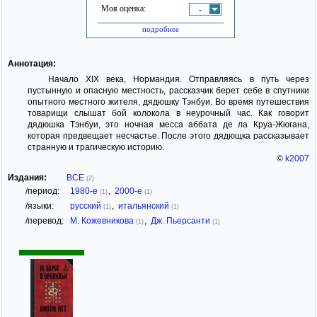
Моя оценка:
-
подробнее
Аннотация:
Начало XIX века, Нормандия. Отправляясь в путь через
пустынную и опасную местность, рассказчик берет себе в спутники
опытного местного жителя, дядюшку Тэнбуи. Во время путешествия
товарищи слышат бой колокола в неурочный час. Как говорит
дядюшка Тэнбуи, это ночная месса аббата де ла Круа-Жюгана,
которая предвещает несчастье. После этого дядющка рассказывает
странную и трагическую историю.
©
k2007
Издания:
ВСЕ
(2)
/период:
1980-е
,
2000-е
(1)
(1)
/языки:
русский
,
итальянский
(1)
(1)
/перевод:
М. Кожевникова
,
Дж. Пьерсанти
(1)
(1)