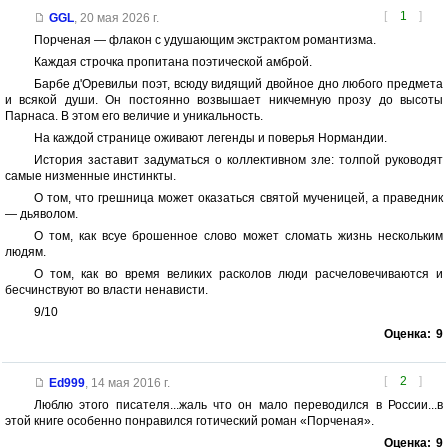
[
1
]
GGL
,
20 мая 2026 г.
Порченая — флакон с удушающим экстрактом романтизма.
Каждая строчка пропитана поэтической амброй.
Барбе д'Оревильи поэт, всюду видящий двойное дно любого предмета
и всякой души. Он постоянно возвышает никчемную прозу до высоты
Парнаса. В этом его величие и уникальность.
На каждой странице оживают легенды и поверья Нормандии.
История заставит задуматься о коллективном зле: толпой руководят
самые низменные инстинкты.
О том, что грешница может оказаться святой мученицей, а праведник
— дьяволом.
О том, как всуе брошенное слово может сломать жизнь нескольким
людям.
О том, как во время великих расколов люди расчеловечиваются и
бесчинствуют во власти ненависти.
9/10
Оценка:
9
[
2
]
Ed999
,
14 мая 2016 г.
Люблю этого писателя...жаль что он мало переводился в России...в
этой книге особенно понравился готический роман «Порченая».
Оценка:
9