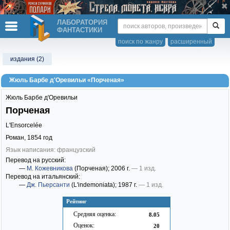
ЛАБОРАТОРИЯ
ФАНТАСТИКИ
поиск по жанру
расширенный
издания (2)
Жюль Барбе д'Оревильи «Порченая»
Жюль Барбе д'Оревильи
Порченая
L'Ensorcelée
Роман,
1854
год
Язык написания: французский
Перевод на русский:
—
М. Кожевникова
(Порченая)
; 2006 г.
— 1 изд.
Перевод на итальянский:
—
Дж. Пьерсанти
(L'indemoniata)
; 1987 г.
— 1 изд.
Рейтинг
Средняя оценка:
8.05
Оценок:
20