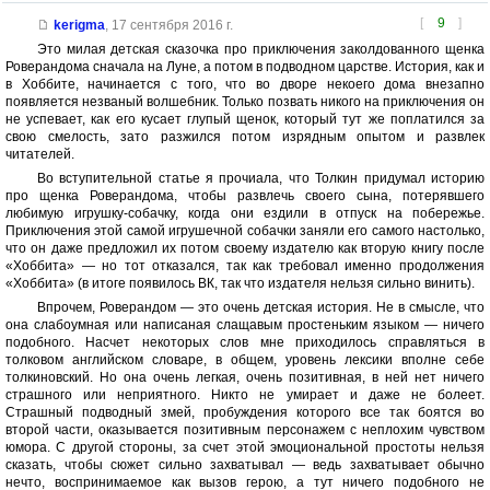
[
9
]
kerigma
,
17 сентября 2016 г.
Это милая детская сказочка про приключения заколдованного щенка
Роверандома сначала на Луне, а потом в подводном царстве. История, как и
в Хоббите, начинается с того, что во дворе некоего дома внезапно
появляется незваный волшебник. Только позвать никого на приключения он
не успевает, как его кусает глупый щенок, который тут же поплатился за
свою смелость, зато разжился потом изрядным опытом и развлек
читателей.
Во вступительной статье я прочиала, что Толкин придумал историю
про щенка Роверандома, чтобы развлечь своего сына, потерявшего
любимую игрушку-собачку, когда они ездили в отпуск на побережье.
Приключения этой самой игрушечной собачки заняли его самого настолько,
что он даже предложил их потом своему издателю как вторую книгу после
«Хоббита» — но тот отказался, так как требовал именно продолжения
«Хоббита» (в итоге появилось ВК, так что издателя нельзя сильно винить).
Впрочем, Роверандом — это очень детская история. Не в смысле, что
она слабоумная или написаная слащавым простеньким языком — ничего
подобного. Насчет некоторых слов мне приходилось справляться в
толковом английском словаре, в общем, уровень лексики вполне себе
толкиновский. Но она очень легкая, очень позитивная, в ней нет ничего
страшного или неприятного. Никто не умирает и даже не болеет.
Страшный подводный змей, пробуждения которого все так боятся во
второй части, оказывается позитивным персонажем с неплохим чувством
юмора. С другой стороны, за счет этой эмоциональной простоты нельзя
сказать, чтобы сюжет сильно захватывал — ведь захватывает обычно
нечто, воспринимаемое как вызов герою, а тут ничего подобного не