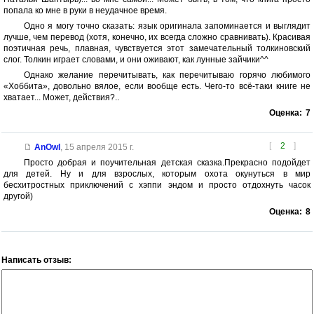
попала ко мне в руки в неудачное время.
Одно я могу точно сказать: язык оригинала запоминается и выглядит
лучше, чем перевод (хотя, конечно, их всегда сложно сравнивать). Красивая
поэтичная речь, плавная, чувствуется этот замечательный толкиновский
слог. Толкин играет словами, и они оживают, как лунные зайчики^^
Однако желание перечитывать, как перечитываю горячо любимого
«Хоббита», довольно вялое, если вообще есть. Чего-то всё-таки книге не
хватает... Может, действия?..
Оценка:
7
[
2
]
AnOwl
,
15 апреля 2015 г.
Просто добрая и поучительная детская сказка.Прекрасно подойдет
для детей. Ну и для взрослых, которым охота окунуться в мир
бесхитростных приключений с хэппи эндом и просто отдохнуть часок
другой)
Оценка:
8
Написать отзыв: