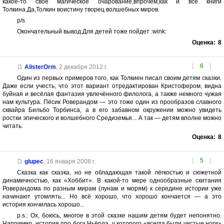
какое-то свое магическое очарование,впрочем,как и все книги
Толкина.Да,Толкин воистину творец волшебных миров.
p/s
Окончательный вывод:Для детей тоже пойдет :wink:
Оценка:
8
[
6
]
AlisterOrm
,
2 декабря 2012 г.
Один из первых примеров того, как Толкиен писал своим детям сказки.
Даже если учесть, что этот вариант отредактирован Кристофером, видна
буйная и весёлая фантазия увлечённого филолога, а также немного чужая
нам культура. Пёсик Роверандом — это тоже один из прообразов славного
сквайра Бильбо Торбинса, а в его забавном окружении можно увидеть
ростки эпического и волшебного Средиземья... А так — детям вполне можно
читать.
Оценка:
8
[
5
]
glupec
,
16 января 2008 г.
Сказка как сказка, но не обладающая такой лёгкостью и сюжетной
динамичностью, как «Хоббит». В какой-то мере однообразные скитания
Роверандома по разным мирам (лунам и морям) к середине истории уже
начинают утомлять... Но всё хорошо, что хорошо кончается — а это
история кончилась хорошо...
p.s.: Ох, боюсь, многое в этой сказке нашим детям будет непонятно.
Например, история про бога Ньёрда, у которого «всегда были чистые ноги»