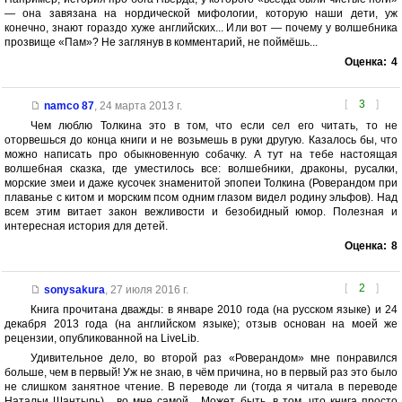
— она завязана на нордической мифологии, которую наши дети, уж
конечно, знают гораздо хуже английских... Или вот — почему у волшебника
прозвище «Пам»? Не заглянув в комментарий, не поймёшь...
Оценка:
4
[
3
]
namco 87
,
24 марта 2013 г.
Чем люблю Толкина это в том, что если сел его читать, то не
оторвешься до конца книги и не возьмешь в руки другую. Казалось бы, что
можно написать про обыкновенную собачку. А тут на тебе настоящая
волшебная сказка, где уместилось все: волшебники, драконы, русалки,
морские змеи и даже кусочек знаменитой эпопеи Толкина (Роверандом при
плаванье с китом и морским псом одним глазом видел родину эльфов). Над
всем этим витает закон вежливости и безобидный юмор. Полезная и
интересная история для детей.
Оценка:
8
[
2
]
sonysakura
,
27 июля 2016 г.
Книга прочитана дважды: в январе 2010 года (на русском языке) и 24
декабря 2013 года (на английском языке); отзыв основан на моей же
рецензии, опубликованной на LiveLib.
Удивительное дело, во второй раз «Роверандом» мне понравился
больше, чем в первый! Уж не знаю, в чём причина, но в первый раз это было
не слишком занятное чтение. В переводе ли (тогда я читала в переводе
Натальи Шантырь)... во мне самой... Может быть, в том, что книга просто