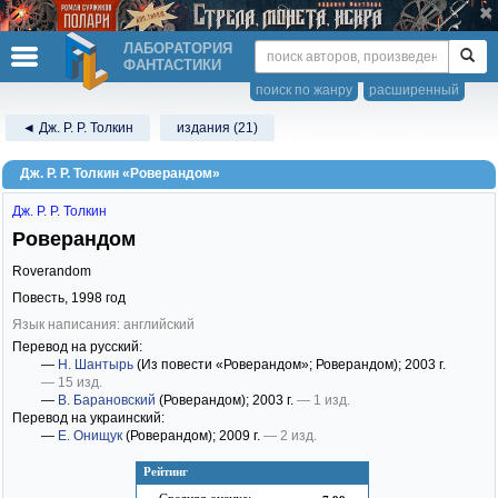
ЛАБОРАТОРИЯ
ФАНТАСТИКИ
поиск по жанру
расширенный
◄ Дж. Р. Р. Толкин
издания (21)
Дж. Р. Р. Толкин «Роверандом»
Дж. Р. Р. Толкин
Роверандом
Roverandom
Повесть,
1998
год
Язык написания: английский
Перевод на русский:
—
Н. Шантырь
(Из повести «Роверандом»; Роверандом)
; 2003 г.
— 15 изд.
—
В. Барановский
(Роверандом)
; 2003 г.
— 1 изд.
Перевод на украинский:
—
Е. Онищук
(Роверандом)
; 2009 г.
— 2 изд.
Рейтинг