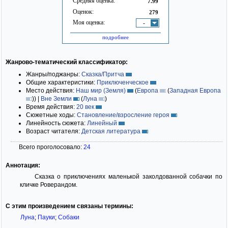
Средняя оценка:
7.99
Оценок:
279
Моя оценка:
-
подробнее
Жанрово-тематический классификатор:
Жанры/поджанры:
Сказка/Притча
Общие характеристики:
Приключенческое
Место действия:
Наш мир (Земля)
(
Европа
(
Западная Европа
)
)
|
Вне Земли
(
Луна
)
Время действия:
20 век
Сюжетные ходы:
Становление/взросление героя
Линейность сюжета:
Линейный
Возраст читателя:
Детская литература
Всего проголосовало:
24
Аннотация:
Сказка о приключениях маленькой заколдованной собачки по
кличке Роверандом.
С этим произведением связаны термины:
Луна
;
Пауки
;
Собаки