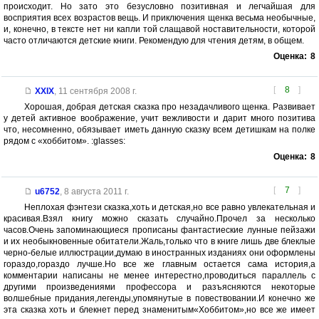
происходит. Но зато это безусловно позитивная и легчайшая для
восприятия всех возрастов вещь. И приключения щенка весьма необычные,
и, конечно, в тексте нет ни капли той слащавой ноставительности, которой
часто отличаются детские книги. Рекомендую для чтения детям, в общем.
Оценка:
8
[
8
]
XXIX
,
11 сентября 2008 г.
Хорошая, добрая детская сказка про незадачливого щенка. Развивает
у детей активное воображение, учит вежливости и дарит много позитива
что, несомненно, обязывает иметь данную сказку всем детишкам на полке
рядом с «хоббитом». :glasses:
Оценка:
8
[
7
]
u6752
,
8 августа 2011 г.
Неплохая фэнтези сказка,хоть и детская,но все равно увлекательная и
красивая.Взял книгу можно сказать случайно.Прочел за несколько
часов.Очень запоминающиеся прописаны фантастиеские лунные пейзажи
и их необыкновенные обитатели.Жаль,только что в книге лишь две блеклые
черно-белые иллюстрации,думаю в иностранных изданиях они оформлены
гораздо,гораздо лучше.Но все же главным остается сама история,а
комментарии написаны не менее интерестно,проводиться параллель с
другими произведениями профессора и разъясняются некоторые
волшебные придания,легенды,упомянутые в повествовании.И конечно же
эта сказка хоть и блекнет перед знаменитым«Хоббитом»,но все же имеет