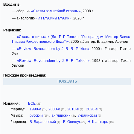
Входит в:
— сборник
«Сказки волшебной страны»
, 2008 г.
— антологию
«Из глубины глубин»
, 2020 г.
Рецензии:
—
«Сказка в письмах (Дж. Р. Р. Толкин. "Роверандом. Мистер Блисс.
Письма Рождественского Деда")»
, 2005 г. // автор: Владимир Аренев
—
«Review: Roverandom by J. R. R. Tolkien»
, 2000 г. // автор: Питер
Хек
—
«Review: Roverandom by J. R. R. Tolkien»
, 1998 г. // автор: Гэхан
Уилсон
Похожие произведения:
показать
Издания:
ВСЕ
(21)
/период:
1990-е
,
2000-е
,
2010-е
,
2020-е
(1)
(8)
(9)
(3)
/языки:
русский
,
английский
,
украинский
(16)
(3)
(2)
/перевод:
В. Барановский
,
Е. Онищук
,
Н. Шантырь
(1)
(2)
(15)