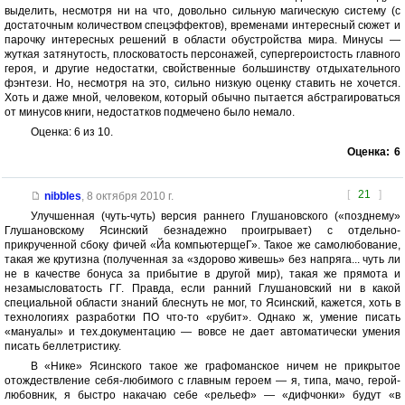
выделить, несмотря ни на что, довольно сильную магическую систему (с
достаточным количеством спецэффектов), временами интересный сюжет и
парочку интересных решений в области обустройства мира. Минусы —
жуткая затянутость, плосковатость персонажей, супергероистость главного
героя, и другие недостатки, свойственные большинству отдыхательного
фэнтези. Но, несмотря на это, сильно низкую оценку ставить не хочется.
Хоть и даже мной, человеком, который обычно пытается абстрагироваться
от минусов книги, недостатков подмечено было немало.
Оценка: 6 из 10.
Оценка:
6
[
21
]
nibbles
,
8 октября 2010 г.
Улучшенная (чуть-чуть) версия раннего Глушановского («позднему»
Глушановскому Ясинский безнадежно проигрывает) с отдельно-
прикрученной сбоку фичей «Йа компьютерщеГ». Такое же самолюбование,
такая же крутизна (полученная за «здорово живешь» без напряга... чуть ли
не в качестве бонуса за прибытие в другой мир), такая же прямота и
незамысловатость ГГ. Правда, если ранний Глушановский ни в какой
специальной области знаний блеснуть не мог, то Ясинский, кажется, хоть в
технологиях разработки ПО что-то «рубит». Однако ж, умение писать
«мануалы» и тех.документацию — вовсе не дает автоматически умения
писать беллетристику.
В «Нике» Ясинского такое же графоманское ничем не прикрытое
отождествление себя-любимого с главным героем — я, типа, мачо, герой-
любовник, я быстро накачаю себе «рельеф» — «дифчонки» будут «в