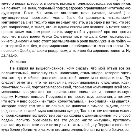
крутого перца, которого, впрочем, приход от электророзряда все еще никак
не покинет. Не знаю, подобный подход здорово ограничивает читательскую
аудиторию. Было бы меньше авторских мечт (мечтов, мечтей...) о
круглосуточном перетрахе, можно было бы расширить читательский
контингент за счет тех, кто еще не знает что это, а за одно и на тех, кто это
уже попробовал, и знает, что не одним сексом жив человек. А может автор
просто таким макаром решил явить миру свой внутренний протест против
того, что в свое время Алиса Селезнева так и не дала Коле Герасимову...
ничего ценного? А чего стоит размышление о роли палки, уже и не пойму —
с отверткой или без, в формировании непобедимости главного героя. Эх,
поспешил Фрейд со своим рождением, а то имел бы хорошего клиента. Ну
да ладно.
О плюсах.
Не взирая на вышеописанное, хочу сказать, что мой отзыв все же
положительный, поскольку стиль написания, стиль юмора, которого здесь
хватает, да и общее развитие сюжетной линии мне понравилось. Тут
следует отметить, что не взирая на неоригинальность отдельных идей,
сюжетных линий, портретов персонажей, творческая компиляция всей этой
мешанины заслуживает на пристальное внимание и положительную
оценку. Немного повыше Перумова я не просто всуе вспомнил, а потому,
что есть у него сборничек такой сомнительный, «Техномагия» называется,
которого автор сам же и не осилил, не дописал в смысле, видимо, после
ряда изнасилований, муза совершила суицид. Так вот в нем ключевая мысль
о происхождении волшебствей разных сходна с данным циклом, но способ
подачи, попытки обосновать все это добро как то «научно», притянуть
фантастику к фентези если не за уши, то хоть за яйца у Перумова оказался
куда более убогим, что ли, хотя его эпистолярный опыт на много богаче, вон