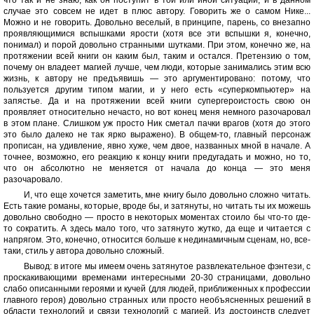
что так и не знаю, как он поступит в той или иной ситуации, и в данном
случае это совсем не идет в плюс автору. Говорить же о самом Нике...
Можно и не говорить. Довольно веселый, в принципе, парень, со внезапно
проявляющимися вспышками ярости (хотя все эти вспышки я, конечно,
понимал) и порой довольно странными шутками. При этом, конечно же, на
протяжении всей книги он каким был, таким и остался. Претензию о том,
почему он владеет магией лучше, чем люди, которые занимались этим всю
жизнь, к автору не предъявишь — это аргументировано: потому, что
пользуется другим типом магии, и у него есть «суперкомпьютер» на
запястье. Да и на протяжении всей книги супергероистость свою он
проявляет относительно нечасто, но вот конец меня немного разочаровал
в этом плане. Слишком уж просто Ник сметал пачки врагов (хотя до этого
это было далеко не так ярко выражено). В общем-то, главный персонаж
прописан, на удивление, явно хуже, чем двое, названных мной в начале. А
точнее, возможно, его реакцию к концу книги предугадать и можно, но то,
что он абсолютно не меняется от начала до конца — это меня
разочаровало.
И, что еще хочется заметить, мне книгу было довольно сложно читать.
Есть такие романы, которые, вроде бы, и затянуты, но читать ты их можешь
довольно свободно — просто в некоторых моментах стоило бы что-то где-
то сократить. А здесь мало того, что затянуто жутко, да еще и читается с
напрягом. Это, конечно, относится больше к нединамичным сценам, но, все-
таки, стиль у автора довольно сложный.
Вывод: в итоге мы имеем очень затянутое развлекательное фэнтези, с
проскакивающими временами интересными 20-30 страницами, довольно
слабо описанными героями и кучей (для людей, приближенных к профессии
главного героя) довольно странных или просто необъясненных решений в
области технологий и связи технологий с магией. Из достоинств следует