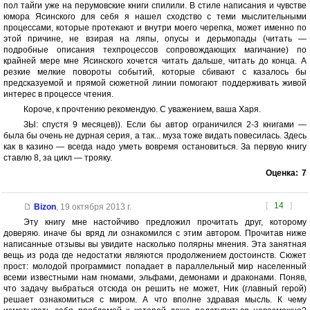
пол тайги уже на перумовские книги спилили. В стиле написания и чувстве
юмора Ясинского для себя я нашел сходство с теми мыслительными
процессами, которые протекают и внутри моего черепка, может именно по
этой причине, не взирая на ляпы, опусы и дерьмопады (читать —
подробные описания техпроцессов сопровождающих магичание) по
крайней мере мне Ясинского хочется читать дальше, читать до конца. А
резкие мелкие повороты событий, которые сбивают с казалось бы
предсказуемой и прямой сюжетной линии помогают поддерживать живой
интерес в процессе чтения.
Короче, к прочтению рекомендую. С уважением, ваша Харя.
ЗЫ: спустя 9 месяцев)). Если бы автор ограничился 2-3 книгами —
была бы очень не дурная серия, а так... муза тоже видать повесилась. Здесь
как в казино — всегда надо уметь вовремя остановиться. За первую книгу
ставлю 8, за цикл — трояку.
Оценка:
7
[
14
]
Bizon
,
19 октября 2013 г.
Эту книгу мне настойчиво предложил прочитать друг, которому
доверяю. иначе бы вряд ли ознакомился с этим автором. Прочитав ниже
написанные отзывы вы увидите насколько полярны мнения. Эта занятная
вещь из рода где недостатки являются продолжением достоинств. Сюжет
прост: молодой программист попадает в параллельный мир населенный
всеми известными нам гномами, эльфами, демонами и драконами. Поняв,
что задачу выбраться отсюда он решить не может, Ник (главный герой)
решает ознакомиться с миром. А что вполне здравая мысль. К чему