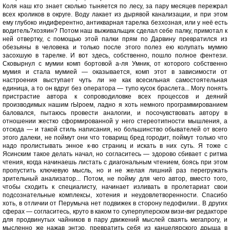
Коля наш кто знает сколько тыняется по лесу, за пару месяцев пережрал
всех кроликов в округе. Воду лакает из дырявой канализации, и при этом
ему глубоко индиферентно, антикварная тарелка безхозная, или у неё есть
водитель?хозяин? Потом наш выживальщик сделал себе палку, примотал к
ней отвертку, с помощью этой палки прям по Дарвину превратился из
обезьяны в человека и только после этого полез ею колупать мумию
засохшую в тарелке. И вот здесь, собственно, пошло полное фентези.
Сковырнул с мумии комп бортовой а-ля Умник, от которого собственно
мумия и стала мумией — оказывается, комп этот в зависимости от
настроения выступает чуть ли не как всесильная самостоятельная
единица, а то он вдруг без оператора — тупо кусок браслета... Могу понять
пристрастие автора к сопроводиловке всех процессов и деяний
производимых нашим гЫроем, ладно я хоть немного программированием
баловался, пытаюсь провести аналогии, и посочувствовать автору в
отношении жестко сформированной у него стереотипности мышления, а
отсюда — и такой стиль написания, но большинство обывателей от всего
этого далеки, не поймут они что товарищ бред городит, поймут только что
надо пролистывать энное к-во страниц и искать в них суть. Я тоже с
Ясинским такое делать начал, но согласитесь — здорово сбивает с ритма
чтения, когда начинаешь листать с диагональным чтением, боясь при этом
пропустить ключевую мысль, но и не желая лишний раз перегружать
зрительный анализатор... Потом, не пойму для чего автор, вместо того,
чтобы сходить к специалисту, начинает изливать в пролетариат свои
подсознательные комплексы, хотения и неудовлетворенности. Спасибо
хоть, в отличии от Перумыча нет подвижек в сторону педофилии.. В других
сферах — согласитесь, круто в каком то суперпуперском визи-виг редакторе
для продвинутых чайников в пару движений мыслей сваять мегапрогу, и
мысленно же нажав энтэр, превратить себя из канцелярского дрыща в