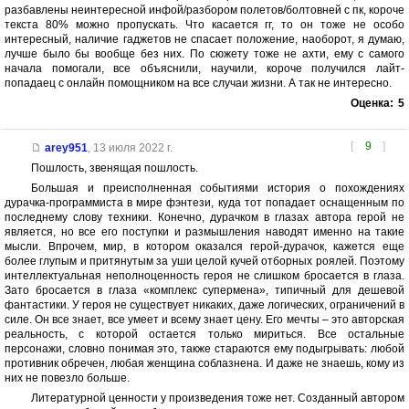
разбавлены неинтересной инфой/разбором полетов/болтовней с пк, короче
текста 80% можно пропускать. Что касается гг, то он тоже не особо
интересный, наличие гаджетов не спасает положение, наоборот, я думаю,
лучше было бы вообще без них. По сюжету тоже не ахти, ему с самого
начала помогали, все объяснили, научили, короче получился лайт-
попадаец с онлайн помощником на все случаи жизни. А так не интересно.
Оценка:
5
[
9
]
arey951
,
13 июля 2022 г.
Пошлость, звенящая пошлость.
Большая и преисполненная событиями история о похождениях
дурачка-программиста в мире фэнтези, куда тот попадает оснащенным по
последнему слову техники. Конечно, дурачком в глазах автора герой не
является, но все его поступки и размышления наводят именно на такие
мысли. Впрочем, мир, в котором оказался герой-дурачок, кажется еще
более глупым и притянутым за уши целой кучей отборных роялей. Поэтому
интеллектуальная неполноценность героя не слишком бросается в глаза.
Зато бросается в глаза «комплекс супермена», типичный для дешевой
фантастики. У героя не существует никаких, даже логических, ограничений в
силе. Он все знает, все умеет и всему знает цену. Его мечты – это авторская
реальность, с которой остается только мириться. Все остальные
персонажи, словно понимая это, также стараются ему подыгрывать: любой
противник обречен, любая женщина соблазнена. И даже не знаешь, кому из
них не повезло больше.
Литературной ценности у произведения тоже нет. Созданный автором