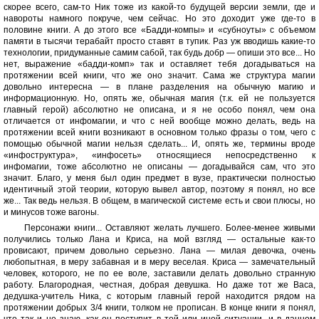
скорее всего, сам-то Ник тоже из какой-то будущей версии земли, где и
навороты намного покруче, чем сейчас. Но это доходит уже где-то в
половине книги. А до этого все «Бадди-компы» и «субноуты» с объемом
памяти в тысячи терабайт просто ставят в тупик. Раз уж вводишь какие-то
технологии, придуманные самим сабой, так будь добр — опиши это все... Но
нет, выражение «бадди-комп» так и оставляет тебя догадываться на
протяжении всей книги, что же оно значит. Сама же структура магии
довольно интересна — в плане разделения на обычную магию и
информационную. Но, опять же, обычная магия (т.к. ей не пользуется
главный герой) абсолютно не описана, и я не особо понял, чем она
отличается от инфомагии, и что с ней вообще можно делать, ведь на
протяжении всей книги возникают в основном только фразы о том, чего с
помощью обычной магии нельзя сделать... И, опять же, термины вроде
«инфоструктура», «инфосеть» относящиеся непосредственно к
инфомагии, тоже абсолютно не описаны — догадывайся сам, что это
значит. Благо, у меня был один предмет в вузе, практически полностью
идентичный этой теории, которую вывел автор, поэтому я понял, но все
же... Так ведь нельзя. В общем, в магической системе есть и свои плюсы, но
и минусов тоже вагоны.
Персонажи книги... Оставляют желать лучшего. Более-менее живыми
получились только Лана и Криса, на мой взгляд — остальные как-то
провисают, причем довольно серьезно. Лана — милая девочка, очень
любопытная, в меру забавная и в меру веселая. Криса — замечательный
человек, которого, не по ее воле, заставили делать довольно странную
работу. Благородная, честная, добрая девушка. Но даже тот же Васа,
дедушка-учитель Ника, с которым главный герой находится рядом на
протяжении добрых 3/4 книги, толком не прописан. В конце книги я понял,