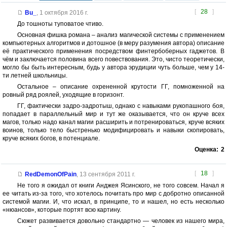
[
28
]
Bu_
,
1 октября 2016 г.
До тошноты туповатое чтиво.
Основная фишка романа – анализ магической системы с применением
компьютерных алгоритмов и дотошное (в меру разумения автора) описание
её практического применения посредством финтербоберных гаджетов. В
чём и заключается половина всего повествования. Это, чисто теоретически,
могло бы быть интересным, будь у автора эрудиции чуть больше, чем у 14-
ти летней школьницы.
Остальное – описание охрененной крутости ГГ, помноженной на
ровный ряд роялей, уходящие в горизонт.
ГГ, фактически задро-задротыш, однако с навыками рукопашного боя,
попадает в параллельный мир и тут же оказывается, что он круче всех
магов, только надо канал магии расширить и потренироваться, круче всяких
воинов, только тело быстренько модифицировать и навыки скопировать,
круче всяких богов, в потенциале.
Оценка:
2
[
18
]
RedDemonOfPain
,
13 сентября 2011 г.
Не того я ожидал от книги Анджея Ясинского, не того совсем. Начал я
ее читать из-за того, что хотелось почитать про мир с добротно описанной
системой магии. И, что искал, в принципе, то и нашел, но есть несколько
«нюансов», которые портят всю картину.
Сюжет развивается довольно стандартно — человек из нашего мира,