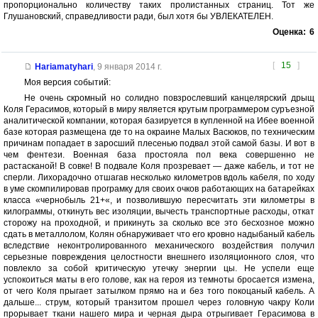
пропорционально количеству таких пролистанных страниц. Тот же
Глушановский, справедливости ради, был хотя бы УВЛЕКАТЕЛЕН.
Оценка:
6
[
15
]
Hariamatyhari
,
9 января 2014 г.
Моя версия событий:
Не очень скромный но солидно повзрослевший канцелярский дрыщ
Коля Герасимов, который в миру является крутым программером суръезной
аналитической компании, которая базируется в купленной на Ибее военной
базе которая размещена где то на окраине Малых Васюков, по техническим
причинам попадает в заросший плесенью подвал этой самой базы. И вот в
чем фентези. Военная база простояла пол века совершенно не
растасканой! В совке! В подвале Коля прозревает — даже кабель, и тот не
сперли. Лихорадочно отшагав несколько километров вдоль кабеля, по ходу
в уме скомпилировав програмку для своих очков работающих на батарейках
класса «чернобыль 21+«, и позволившую пересчитать эти километры в
килограммы, откинуть вес изоляции, вычесть транспортные расходы, откат
сторожу на проходной, и прикинуть за сколько все это бесхозное можно
сдать в металлолом, Колян обнаруживает что его кровно надыбаный кабель
вследствие неконтролированного механического воздействия получил
серьезные повреждения целостности внешнего изоляционного слоя, что
повлекло за собой критическую утечку энергии цы. Не успели еще
успокоиться маты в его голове, как на героя из темноты бросается измена,
от чего Коля прыгает затылком прямо на и без того покоцаный кабель. А
дальше... струм, который транзитом прошел через головную чакру Коли
прорывает ткани нашего мира и черная дыра отрыгивает Герасимова в