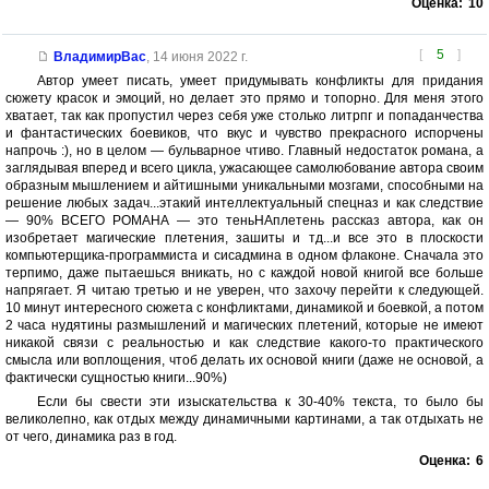
Оценка:
10
[
5
]
ВладимирВас
,
14 июня 2022 г.
Автор умеет писать, умеет придумывать конфликты для придания
сюжету красок и эмоций, но делает это прямо и топорно. Для меня этого
хватает, так как пропустил через себя уже столько литрпг и попаданчества
и фантастических боевиков, что вкус и чувство прекрасного испорчены
напрочь :), но в целом — бульварное чтиво. Главный недостаток романа, а
заглядывая вперед и всего цикла, ужасающее самолюбование автора своим
образным мышлением и айтишными уникальными мозгами, способными на
решение любых задач...этакий интеллектуальный спецназ и как следствие
— 90% ВСЕГО РОМАНА — это теньНАплетень рассказ автора, как он
изобретает магические плетения, зашиты и тд...и все это в плоскости
компьютерщика-программиста и сисадмина в одном флаконе. Сначала это
терпимо, даже пытаешься вникать, но с каждой новой книгой все больше
напрягает. Я читаю третью и не уверен, что захочу перейти к следующей.
10 минут интересного сюжета с конфликтами, динамикой и боевкой, а потом
2 часа нудятины размышлений и магических плетений, которые не имеют
никакой связи с реальностью и как следствие какого-то практического
смысла или воплощения, чтоб делать их основой книги (даже не основой, а
фактически сущностью книги...90%)
Если бы свести эти изыскательства к 30-40% текста, то было бы
великолепно, как отдых между динамичными картинами, а так отдыхать не
от чего, динамика раз в год.
Оценка:
6