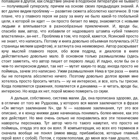
попавший в другой, как следствие (иначе в подобной литературе не бывает)
— получивший суперсилу, причем на основе своих предыдущих знаний. А
вот далее видим проблему — развитие сюжета абсолютно хаотичное. В том
плане, что у главного героя ни разу за книгу не было какой-то глобальной
цели, к которой он идет — он просто бегает по миру, знакомится с новыми
людьми и вляпывается в разнообразные приключения. И, вроде бы,
спасибо вам, автор, что избавили от надоевшего штампа «убей темного
властелина», ан-нет... Проблема в том, что порой, кажется, Ясинский просто
не знает, что написать. Потому и книга довольно объемная получилась (472
страницы мелким шрифтом), и затянута она неимоверно. Автор раскрывает
кучу мыслей главного героя, обо всем подряд, и диалогов в книге
действительно довольно мало. В основном только размышлизмы (здесь
стоит заметить, что автор пишет от первого лица). И ладно, если бы он о
чем-то интересном думал, так нет — мутит какую-то воду, иногда просто не
поймешь, зачем это написано. Ужми размышления Ника в три раза — книга
бы не потеряла абсолютно ничего. Поэтому довольно долгое время мне
хотелось просто бросить читать — ну не интересно, и все, хоть ты тресни.
Когда появляются сражения, появляется и динамика — и читать, вроде бы,
интересно. Но когда их нет, порой можно помереть со скуки.
А дальше, собственно, система магии. Да, она прописана здорово, да,
в отличие от того же Рудазова, у которого вся магия заключается в фразе
«Он метнул заклинание N», где N — название заклинания, тут это все
описано, и к концу книжки даже начинаешь понимать более-менее, как это
все действует. Но мне очень сильно не понравились все эти технические
навороты персонажа. Тут автор чего-то такого намутил, что просто не
поймешь, откуда это все он взял. Я компьютерщик, но всех его терминов я
сначала вообще не понял (имею ввиду, прибамбасов, которые главный
герой взял с собой). Потом, с горем пополам, до меня все-таки дошло, что,