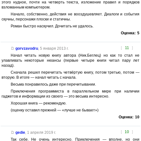
этого нудное, почти на четверть текста, изложение правил и порядков
взломанным компьютером.
Начало, собственно, действия не вооздушевляет. Диалоги и события
скучны, персонажи плоски и статичны.
Роман быстро наскучил. Дочитать не удалось.
Оценка:
5
[
11
]
gorvzavodru
,
5 января 2013 г.
Начал читать новую книгу автора (Ник.Беглец) но как то стал не
улавливать некоторые нюансы (первые четыре книги читал пару лет
назад).
Сначала решил перечитать четвёртую книгу, потом третью, потом —
вторую. В итоге — начал читать с начала.
Весьма понравилось даже при перечитывании.
Приключения программиста в параллельном мире при наличии
гаджетов и информации из своего — это весьма интересно.
Хорошая книга — рекомендую.
(оценку оставил прежней — «лучше не бывает»)
Оценка:
10
[
10
]
gedie
,
1 апреля 2019 г.
Так себе. Не очень интересно. Приключения — вполне, но они