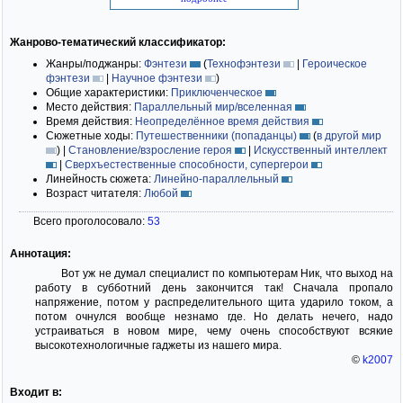
Жанрово-тематический классификатор:
Жанры/поджанры:
Фэнтези
(
Технофэнтези
|
Героическое
фэнтези
|
Научное фэнтези
)
Общие характеристики:
Приключенческое
Место действия:
Параллельный мир/вселенная
Время действия:
Неопределённое время действия
Сюжетные ходы:
Путешественники (попаданцы)
(
в другой мир
)
|
Становление/взросление героя
|
Искусственный интеллект
|
Сверхъестественные способности, супергерои
Линейность сюжета:
Линейно-параллельный
Возраст читателя:
Любой
Всего проголосовало:
53
Аннотация:
Вот уж не думал специалист по компьютерам Ник, что выход на
работу в субботний день закончится так! Сначала пропало
напряжение, потом у распределительного щита ударило током, а
потом очнулся вообще незнамо где. Но делать нечего, надо
устраиваться в новом мире, чему очень способствуют всякие
высокотехнологичные гаджеты из нашего мира.
©
k2007
Входит в: