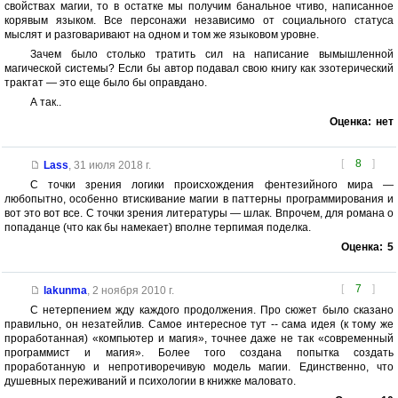
свойствах магии, то в остатке мы получим банальное чтиво, написанное
корявым языком. Все персонажи независимо от социального статуса
мыслят и разговаривают на одном и том же языковом уровне.
Зачем было столько тратить сил на написание вымышленной
магической системы? Если бы автор подавал свою книгу как эзотерический
трактат — это еще было бы оправдано.
А так..
Оценка:
нет
[
8
]
Lass
,
31 июля 2018 г.
С точки зрения логики происхождения фентезийного мира —
любопытно, особенно втискивание магии в паттерны программирования и
вот это вот все. С точки зрения литературы — шлак. Впрочем, для романа о
попаданце (что как бы намекает) вполне терпимая поделка.
Оценка:
5
[
7
]
lakunma
,
2 ноября 2010 г.
С нетерпением жду каждого продолжения. Про сюжет было сказано
правильно, он незатейлив. Самое интересное тут -- сама идея (к тому же
проработанная) «компьютер и магия», точнее даже не так «современный
программист и магия». Более того создана попытка создать
проработанную и непротиворечивую модель магии. Единственно, что
душевных переживаний и психологии в книжке маловато.