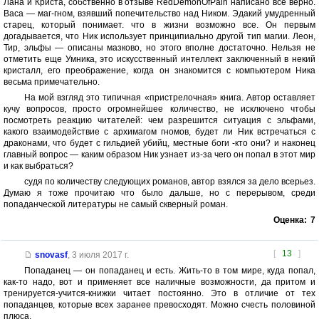
Лана и Криста, собственно в отзыве RedDemonOfPain написано все верно.
Васа — маг-гном, взявший попечительство над Ником. Эдакий умудренный
старец, который понимает. что в жизни возможно все. Он первым
догадывается, что Ник использует принципиально другой тип магии. Леон,
Тир, эльфы — описаны мазково, но этого вполне достаточно. Нельзя не
отметить еще Умника, это искусственный интеллект заключенный в некий
кристалл, его преображение, когда он знакомится с компьютером Ника
весьма примечательно.
На мой взгляд это типичная «пристрелочная» книга. Автор оставляет
кучу вопросов, просто огромнейшее количество, не исключено чтобы
посмотреть реакцию читателей: чем разрешится ситуация с эльфами,
какого взаимодействие с архимагом гномов, будет ли Ник встречаться с
драконами, что будет с гильдией убийц, местные боги -кто они? и наконец
главный вопрос — каким образом Ник узнает из-за чего он попал в этот мир
и как выбраться?
судя по количеству следующих романов, автор взялся за дело всерьез.
Думаю я тоже прочитаю что было дальше, но с перерывом, среди
попаданческой литературы не самый скверный роман.
Оценка:
7
[
13
]
snovasf
,
3 июля 2017 г.
Попаданец — он попаданец и есть. Жить-то в том мире, куда попал,
как-то надо, вот и применяет все наличные возможности, да притом и
тренируется-учится-книжки читает постоянно. Это в отличие от тех
попаданцев, которые всех заранее превосходят. Можно счесть половиной
плюса.