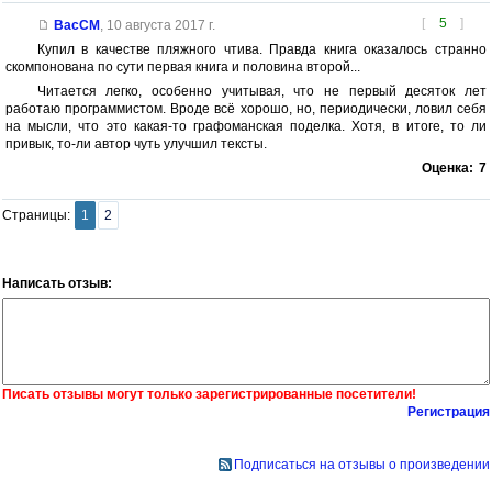
[
5
]
BacCM
,
10 августа 2017 г.
Купил в качестве пляжного чтива. Правда книга оказалось странно
скомпонована по сути первая книга и половина второй...
Читается легко, особенно учитывая, что не первый десяток лет
работаю программистом. Вроде всё хорошо, но, периодически, ловил себя
на мысли, что это какая-то графоманская поделка. Хотя, в итоге, то ли
привык, то-ли автор чуть улучшил тексты.
Оценка:
7
Страницы:
1
2
Написать отзыв:
Писать отзывы могут только зарегистрированные посетители!
Регистрация
Подписаться на отзывы о произведении