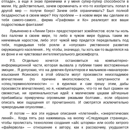
отпаде», а еще я знаю приемчики и у меня супер-пупер способности в
магии. Ну, действительно, зачем скромничать и что-то изобретать: попал в
другой мир — получи бонус! Зачем себя ограничивать? Был полной
бездарностью в своем мире? Ноу проблем — в новом мире мы сделаем из
тебя самого-самого... фирма «Графоман и Ко» реализует все ваши
подростковые фантазии!
Лукьяненко в «Линии Грез» предостерегает эскейпистов: если ты ноль
без палочки в своем мире, то либо в чужом мире будешь таким же
никчемным наростом, либо этот чужой мир придется переделывать под
тебя, подкидывая тебе рояли и «опуская» умственное развитие
окружающего населения... Ну, чтобы, значиццо, ты хоть как-то выделялся на
их фоне и не чувствовал интеллектуального дискомфорта.
P.S. Отдельно хочется остановиться на компьютерно-
информационной части, которая вызвала у публики такие восторженные
эмоции... Я допускаю, что на девочек-бухгалтеров и мальчиков-«манагеров»
изыскания Ясинского в этой области могут произвести неизгладимое
впечатление (по причине многословности, запутанности и
«спец.терминологичности» — в курилках и сам грешу этим, дабы
произвести впечатление), но я, «компьютерщик», что-то не был сражен ни
свежестью, ни оригинальностью идей: к магическим цацкам айтишные
прибамбасы прикручены огромными ржавыми болтами... если образно
описать мои ощущения от прочитанного. И смотрятся исключительно
чужеродными опухолями...
И потом — все эти нудные описания «плетений», «энергетических
линий»... Когда пять раз нажимаешь на кнопку «Следующая страница»,
чтобы пролистать технологию создания «айс шторма» или особо хитрого
«файервола» — отношение к автору, как к рассказчику, ухудшается