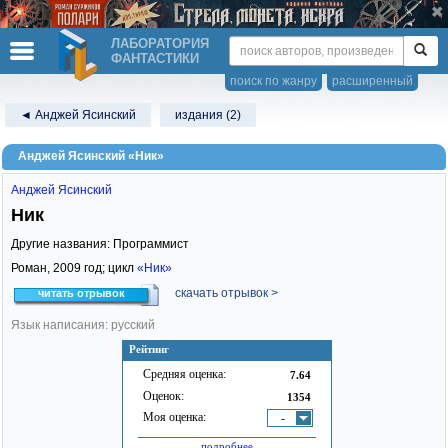
ЛАБОРАТОРИЯ
ФАНТАСТИКИ
поиск по жанру
расширенный
◄ Анджей Ясинский
издания (2)
Анджей Ясинский «Ник»
Анджей Ясинский
Ник
Другие названия: Программист
Роман,
2009
год; цикл
«Ник»
скачать отрывок >
читать отрывок
Язык написания: русский
Рейтинг
Средняя оценка:
7.64
Оценок:
1354
Моя оценка:
-
подробнее