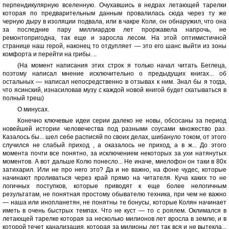
перпендикулярную вселенную. Очухавшись в недрах летающей тарелки
которая по предварительным данным провалилась сюда через ту же
черную дыру в изоляции подвала, или в чакре Коли, он обнаружил, что она
за последние пару миллиардов лет проржавела напрочь, не
ремонтопригодна, так еще и заросла лесом. На этой оптимистичной
странице наш герой, наконец то отдупляет — это его шанс выйти из зоны
комфорта и перейти на грибы. ..
(На момент написания этих строк я только начал читать Беглеца,
поэтому написал мнение исключительно о предыдущих книгах... об
остальных — написал непосредственно в отзывах к ним. Знал бы я тогда,
что ясинский, изнасиловав музу с каждой новой книгой будет скатываться в
полный треш)
О минусах.
Конечно ключевые идеи серии далеко не новы, обсосаны за период
новейшей истории человечества под разными соусами множество раз.
Казалось бы... шел себе расписяй по своих делах, шибануло током, от этого
случился не слабый приход , а оказалось не приход, а в ж... До этого
момента почти все понятно, за исключением некоторых за ухи натянутых
моментов. А вот дальше Колю понесло... Не иначе, миелофон он таки в 80х
затихарил. Или не про него это? Да и не важно, на фоне чудес, которые
начинают проливаться через край прямо на читателя. Куча каких то не
логичных поступков, которые приводят к еще более нелогичным
результатам, не понятная простому обывателю техника, при чем не важно
— наша или инопланетян, не понятны те бонусы, которые Колян начинает
иметь в очень быстрых темпах. Что не куст — то с роялем. Оклимался в
летающей тарелке которая за несколько милионов лет вросла в землю, и в
которой течет канализация, которая за милионы лет так вся и не вытекла...