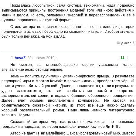
Показалась любопытной сама система техномагии, когда подробно
выписываются принципы построения моделей того или иного действия и
магии в целом. То есть, овладения энергией и перераспределения её в
нужном направлении и в нужной форме.
Стиль автора не привлек совершенно — все на одно лицо, герои
появляются и исчезают бесследно из сознания читателя. Изобретательны
были только пейзажи, на мой взгляд.
Оценка:
3
[
11
]
VovaZ
,
28 апреля 2019 г.
Не смотря, на многообещающие оценки уважаемых коллег,
впечатление резко отрицательное.
Тема — попытка сублимации диванно-офисного дрыща. В результате
регулярной игры в Мортал Комабт и прочие «кваки», преобретаем чёрный
пояс, и умение бить зайцев влёт. Далее, попаданчество, то ли в результате
удара электротоком, то ли срабатывания какой-то секретно-
экспериментальной хрени, в подвале бывшего оборонного предприятия.
Далее, влёт ломаем инопланетный компьютер... Не смотря на
сомнительность сюжетной интриги, из этого всё ещё можно сделать
хороший развлекательный роман. Надо лишь немного литературного
таланта. Но увы...
Созданный автором мир настолько формализован по правилам,
географии и народам, что перед нами, фактически, скучное ЛитРПГ.
Автор не даёт ГГ ни малейшего шанса исследовать новый мир. Вместо