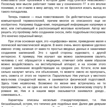
изматывать себя проблемой к которой даже подступиться невозможно?
Поскольку мои мысли работают также как у означенного ГГ я его вполне
понимаю, и не ставлю в вину автору, что он не бросился искать выход из
такого попадалова.
Теперь главное — язык повествования. Он действительно насыщен
компьютерной терминологией, причем многое из описанного еще не
изобретено. Например бадди-комп, передающий информацию напрямую в
мозг, или считывающий и распознающий мозговые колебания. Автор мог
решить эту проблему либо созданием сносок, либо подробным глоссарием.
Это конечно серьезный минус.
При этом основная идея, это «оцифровка» магии, приведение магия к
логической математической модели. В книге очень много времени уделено
именно этому, начиная от каких-то простых вводных данных и заканчивая
созданием заклинаний. Это с одной стороны нудновато, с другой
интересно. К примеру, Ник изучает как можно заклинанием свалить
человека с ног: обращается к медицине, отмечает себе каким образом
можно воздействовать на вестибулярный аппарат, и на основе этого
создает заклинание воздействующие на среднее ухо. Кстати, если вам
сильно наскучит читать эти объяснения, то можете смело их пропускать,
нить сюжета от этого не теряется. Параллельно Ник учиться у местного
мага-гнома стандартной магии, и занимается физической подготовкой.
Здесь тоже неувязочка. Возможно по жизни мне встречались не те
программисты, но ни один из них не был склонен к физическому спорту. В
романе же, Ник и в нашем мире оказывается занимался дзюдо...
сомневаюсь я...
Характеры описаны несколько стандартизировано, т.е. Ник
бесшабашный, остряк, что типично для подобных книг. Далее две девушки