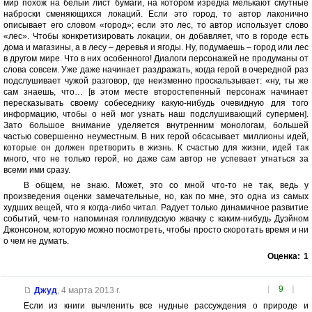
мир похож на белый лист бумаги, на котором изредка мелькают смутные
наброски сменяющихся локаций. Если это город, то автор лаконично
описывает его словом «город»; если это лес, то автор использует слово
«лес». Чтобы конкретизировать локации, он добавляет, что в городе есть
дома и магазины, а в лесу – деревья и ягоды. Ну, подумаешь – город или лес
в другом мире. Что в них особенного! Диалоги персонажей не продуманы от
слова совсем. Уже даже начинает раздражать, когда герой в очередной раз
подслушивает чужой разговор, где неизменно проскальзывает: «ну, ты же
сам знаешь, что… [в этом месте второстепенный персонаж начинает
пересказывать своему собеседнику какую-нибудь очевидную для того
информацию, чтобы о ней мог узнать наш подслушивающий супермен].
Зато большое внимание уделяется внутренним монологам, большей
частью совершенно неуместным. В них герой обсасывает миллионы идей,
которые он должен претворить в жизнь. К счастью для жизни, идей так
много, что не только герой, но даже сам автор не успевает угнаться за
всеми ими сразу.
В общем, не знаю. Может, это со мной что-то не так, ведь у
произведения оценки замечательные, но, как по мне, это одна из самых
худших вещей, что я когда-либо читал. Радует только динамичное развитие
событий, чем-то напоминая голливудскую жвачку с каким-нибудь Дуэйном
Джонсоном, которую можно посмотреть, чтобы просто скоротать время и ни
о чем не думать.
Оценка:
1
[
9
]
Джуд
,
4 марта 2013 г.
Если из книги вычленить все нудные рассуждения о природе и