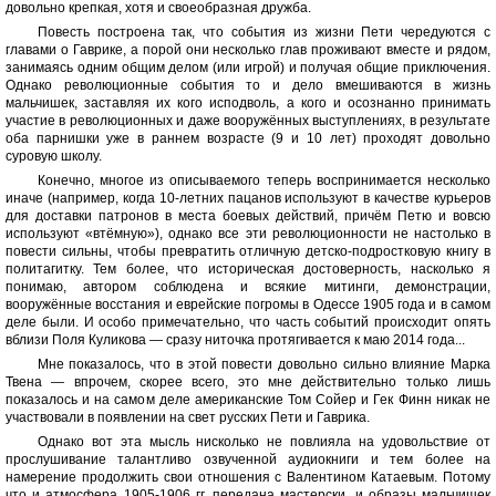
довольно крепкая, хотя и своеобразная дружба.
Повесть построена так, что события из жизни Пети чередуются с
главами о Гаврике, а порой они несколько глав проживают вместе и рядом,
занимаясь одним общим делом (или игрой) и получая общие приключения.
Однако революционные события то и дело вмешиваются в жизнь
мальчишек, заставляя их кого исподволь, а кого и осознанно принимать
участие в революционных и даже вооружённых выступлениях, в результате
оба парнишки уже в раннем возрасте (9 и 10 лет) проходят довольно
суровую школу.
Конечно, многое из описываемого теперь воспринимается несколько
иначе (например, когда 10-летних пацанов используют в качестве курьеров
для доставки патронов в места боевых действий, причём Петю и вовсю
используют «втёмную»), однако все эти революционности не настолько в
повести сильны, чтобы превратить отличную детско-подростковую книгу в
политагитку. Тем более, что историческая достоверность, насколько я
понимаю, автором соблюдена и всякие митинги, демонстрации,
вооружённые восстания и еврейские погромы в Одессе 1905 года и в самом
деле были. И особо примечательно, что часть событий происходит опять
вблизи Поля Куликова — сразу ниточка протягивается к маю 2014 года...
Мне показалось, что в этой повести довольно сильно влияние Марка
Твена — впрочем, скорее всего, это мне действительно только лишь
показалось и на самом деле американские Том Сойер и Гек Финн никак не
участвовали в появлении на свет русских Пети и Гаврика.
Однако вот эта мысль нисколько не повлияла на удовольствие от
прослушивание талантливо озвученной аудиокниги и тем более на
намерение продолжить свои отношения с Валентином Катаевым. Потому
что и атмосфера 1905-1906 гг. передана мастерски, и образы мальчишек