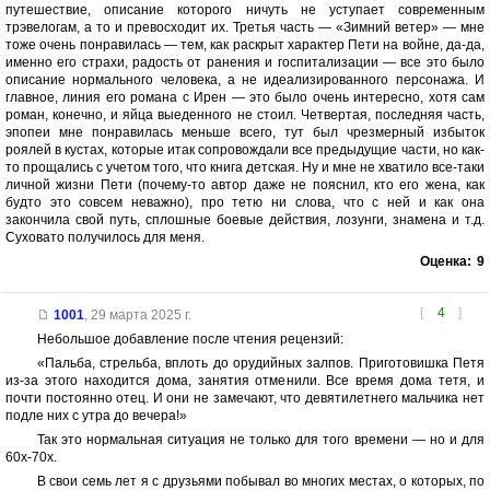
путешествие, описание которого ничуть не уступает современным
трэвелогам, а то и превосходит их. Третья часть — «Зимний ветер» — мне
тоже очень понравилась — тем, как раскрыт характер Пети на войне, да-да,
именно его страхи, радость от ранения и госпитализации — все это было
описание нормального человека, а не идеализированного персонажа. И
главное, линия его романа с Ирен — это было очень интересно, хотя сам
роман, конечно, и яйца выеденного не стоил. Четвертая, последняя часть,
эпопеи мне понравилась меньше всего, тут был чрезмерный избыток
роялей в кустах, которые итак сопровождали все предыдущие части, но как-
то прощались с учетом того, что книга детская. Ну и мне не хватило все-таки
личной жизни Пети (почему-то автор даже не пояснил, кто его жена, как
будто это совсем неважно), про тетю ни слова, что с ней и как она
закончила свой путь, сплошные боевые действия, лозунги, знамена и т.д.
Суховато получилось для меня.
Оценка:
9
[
4
]
1001
,
29 марта 2025 г.
Небольшое добавление после чтения рецензий:
«Пальба, стрельба, вплоть до орудийных залпов. Приготовишка Петя
из-за этого находится дома, занятия отменили. Все время дома тетя, и
почти постоянно отец. И они не замечают, что девятилетнего мальчика нет
подле них с утра до вечера!»
Так это нормальная ситуация не только для того времени — но и для
60х-70х.
В свои семь лет я с друзьями побывал во многих местах, о которых, по