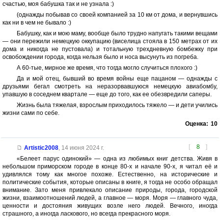
счастью, моя бабушка так и не узнала :)
(однажды побывав со своей компанией за 10 км от дома, и вернувшись
как ни в чем не бывало :)
Бабушку, как и мою маму, вообще было трудно напугать такими вещами
— они пережили немецкую оккупацию (виселица стояла в 150 метрах от их
дома и никогда не пустовала) и тотальную трехдневную бомбежку при
освобождении города, когда нельзя было и носа высунуть из погреба.
А 60-тые, мирное же время, что тогда могло случиться плохого :)
Да и мой отец, бывший во время войны еще пацаном — однажды с
друзьями бегал смотреть на неразорвавшуюся немецкую авиабомбу,
упавшую в соседнем квартале — еще до того, как ее обезвредили саперы.
Жизнь была тяжелая, взрослым приходилось тяжело — и дети учились
жизни сами по себе.
Оценка:
10
[
8
]
Artistic2008
,
14 июня 2024 г.
«Белеет парус одинокий» — одна из любимых книг детства. Живя в
небольшом приморском городе в конце 80-х и начале 90-х, я читал её и
удивлялся тому как многое похоже. Естественно, на исторические и
политические события, которые описаны в книге, я тогда не особо обращал
внимание. Зато меня привлекало описание природы, города, городской
жизни, взаимоотношений людей, а главное — моря. Моря — главного чуда,
ценности и достояния живущих возле него людей. Вечного, иногда
страшного, а иногда ласкового, но всегда прекрасного моря.