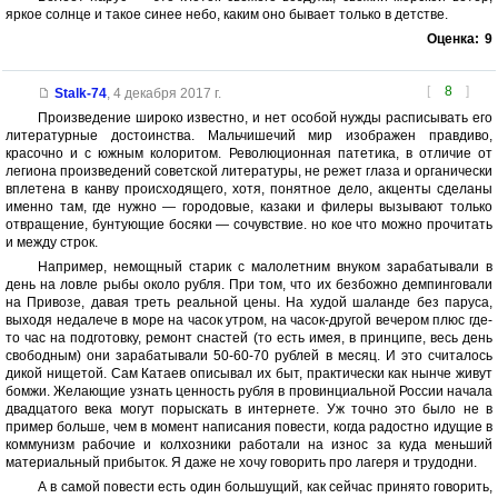
яркое солнце и такое синее небо, каким оно бывает только в детстве.
Оценка:
9
[
8
]
Stalk-74
,
4 декабря 2017 г.
Произведение широко известно, и нет особой нужды расписывать его
литературные достоинства. Мальчишечий мир изображен правдиво,
красочно и с южным колоритом. Революционная патетика, в отличие от
легиона произведений советской литературы, не режет глаза и органически
вплетена в канву происходящего, хотя, понятное дело, акценты сделаны
именно там, где нужно — городовые, казаки и филеры вызывают только
отвращение, бунтующие босяки — сочувствие. но кое что можно прочитать
и между строк.
Например, немощный старик с малолетним внуком зарабатывали в
день на ловле рыбы около рубля. При том, что их безбожно демпинговали
на Привозе, давая треть реальной цены. На худой шаланде без паруса,
выходя недалече в море на часок утром, на часок-другой вечером плюс где-
то час на подготовку, ремонт снастей (то есть имея, в принципе, весь день
свободным) они зарабатывали 50-60-70 рублей в месяц. И это считалось
дикой нищетой. Сам Катаев описывал их быт, практически как нынче живут
бомжи. Желающие узнать ценность рубля в провинциальной России начала
двадцатого века могут порыскать в интернете. Уж точно это было не в
пример больше, чем в момент написания повести, когда радостно идущие в
коммунизм рабочие и колхозники работали на износ за куда меньший
материальный прибыток. Я даже не хочу говорить про лагеря и трудодни.
А в самой повести есть один большущий, как сейчас принято говорить,