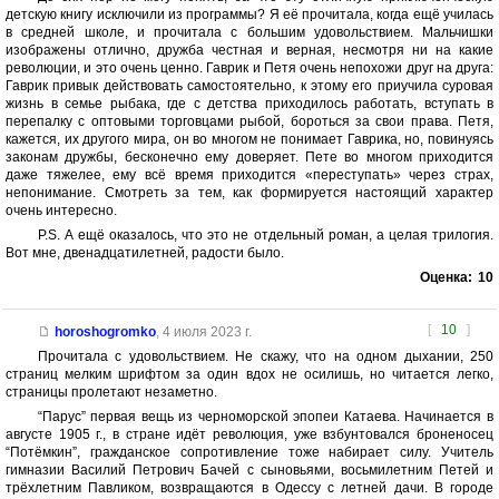
детскую книгу исключили из программы? Я её прочитала, когда ещё училась
в средней школе, и прочитала с большим удовольствием. Мальчишки
изображены отлично, дружба честная и верная, несмотря ни на какие
революции, и это очень ценно. Гаврик и Петя очень непохожи друг на друга:
Гаврик привык действовать самостоятельно, к этому его приучила суровая
жизнь в семье рыбака, где с детства приходилось работать, вступать в
перепалку с оптовыми торговцами рыбой, бороться за свои права. Петя,
кажется, их другого мира, он во многом не понимает Гаврика, но, повинуясь
законам дружбы, бесконечно ему доверяет. Пете во многом приходится
даже тяжелее, ему всё время приходится «переступать» через страх,
непонимание. Смотреть за тем, как формируется настоящий характер
очень интересно.
P.S. А ещё оказалось, что это не отдельный роман, а целая трилогия.
Вот мне, двенадцатилетней, радости было.
Оценка:
10
[
10
]
horoshogromko
,
4 июля 2023 г.
Прочитала с удовольствием. Не скажу, что на одном дыхании, 250
страниц мелким шрифтом за один вдох не осилишь, но читается легко,
страницы пролетают незаметно.
“Парус” первая вещь из черноморской эпопеи Катаева. Начинается в
августе 1905 г., в стране идёт революция, уже взбунтовался броненосец
“Потёмкин”, гражданское сопротивление тоже набирает силу. Учитель
гимназии Василий Петрович Бачей с сыновьями, восьмилетним Петей и
трёхлетним Павликом, возвращаются в Одессу с летней дачи. В городе