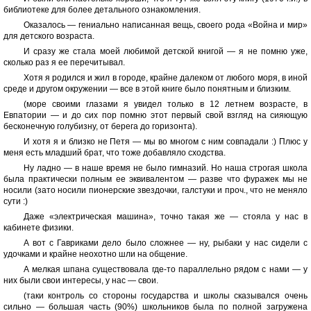
библиотеке для более детального ознакомления.
Оказалось — гениально написанная вещь, своего рода «Война и мир»
для детского возраста.
И сразу же стала моей любимой детской книгой — я не помню уже,
сколько раз я ее перечитывал.
Хотя я родился и жил в городе, крайне далеком от любого моря, в иной
среде и другом окружении — все в этой книге было понятным и близким.
(море своими глазами я увидел только в 12 летнем возрасте, в
Евпатории — и до сих пор помню этот первый свой взгляд на сияющую
бесконечную голубизну, от берега до горизонта).
И хотя я и близко не Петя — мы во многом с ним совпадали :) Плюс у
меня есть младший брат, что тоже добавляло сходства.
Ну ладно — в наше время не было гимназий. Но наша строгая школа
была практически полным ее эквивалентом — разве что фуражек мы не
носили (зато носили пионерские звездочки, галстуки и проч., что не меняло
сути :)
Даже «электрическая машина», точно такая же — стояла у нас в
кабинете физики.
А вот с Гавриками дело было сложнее — ну, рыбаки у нас сидели с
удочками и крайне неохотно шли на общение.
А мелкая шпана существовала где-то параллельно рядом с нами — у
них были свои интересы, у нас — свои.
(таки контроль со стороны государства и школы сказывался очень
сильно — большая часть (90%) школьников была по полной загружена