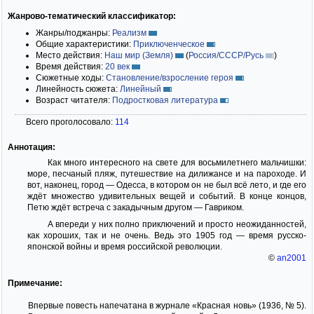
Жанрово-тематический классификатор:
Жанры/поджанры:
Реализм
Общие характеристики:
Приключенческое
Место действия:
Наш мир (Земля)
(
Россия/СССР/Русь
)
Время действия:
20 век
Сюжетные ходы:
Становление/взросление героя
Линейность сюжета:
Линейный
Возраст читателя:
Подростковая литература
Всего проголосовало:
114
Аннотация:
Как много интересного на свете для восьмилетнего мальчишки:
море, песчаный пляж, путешествие на дилижансе и на пароходе. И
вот, наконец, город — Одесса, в котором он не был всё лето, и где его
ждёт множество удивительных вещей и событий. В конце концов,
Петю ждёт встреча с закадычным другом — Гавриком.
А впереди у них полно приключений и просто неожиданностей,
как хороших, так и не очень. Ведь это 1905 год — время русско-
японской войны и время российской революции.
©
an2001
Примечание:
Впервые повесть напечатана в журнале «Красная новь» (1936, № 5).