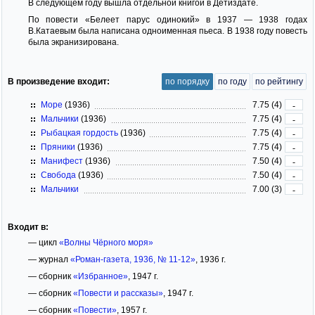
В следующем году вышла отдельной книгой в Детиздате.
По повести «Белеет парус одинокий» в 1937 — 1938 годах
В.Катаевым была написана одноименная пьеса. В 1938 году повесть
была экранизирована.
В произведение входит:
по порядку
по году
по рейтингу
Море
(1936)
7.75 (4)
-
Мальчики
(1936)
7.75 (4)
-
Рыбацкая гордость
(1936)
7.75 (4)
-
Пряники
(1936)
7.75 (4)
-
Манифест
(1936)
7.50 (4)
-
Свобода
(1936)
7.50 (4)
-
Мальчики
7.00 (3)
-
Входит в:
— цикл
«Волны Чёрного моря»
— журнал
«Роман-газета, 1936, № 11-12»
, 1936 г.
— сборник
«Избранное»
, 1947 г.
— сборник
«Повести и рассказы»
, 1947 г.
— сборник
«Повести»
, 1957 г.