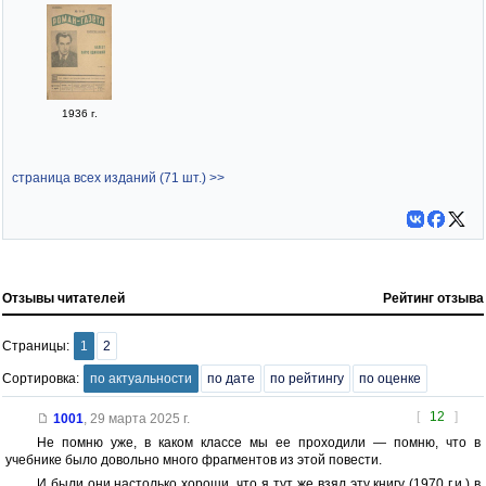
1936 г.
страница всех изданий (71 шт.) >>
Отзывы читателей
Рейтинг отзыва
Страницы:
1
2
Сортировка:
по актуальности
по дате
по рейтингу
по оценке
[
12
]
1001
,
29 марта 2025 г.
Не помню уже, в каком классе мы ее проходили — помню, что в
учебнике было довольно много фрагментов из этой повести.
И были они настолько хороши, что я тут же взял эту книгу (1970 г.и.) в