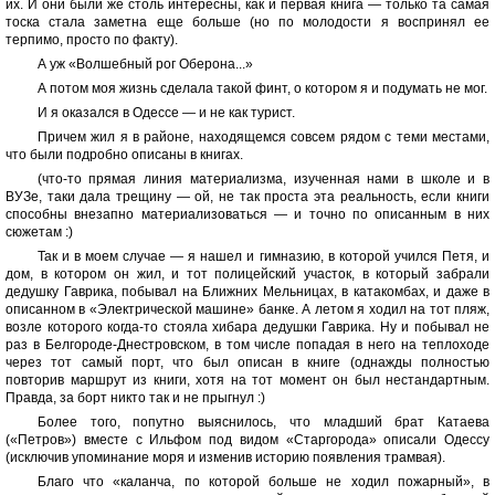
их. И они были же столь интересны, как и первая книга — только та самая
тоска стала заметна еще больше (но по молодости я воспринял ее
терпимо, просто по факту).
А уж «Волшебный рог Оберона...»
А потом моя жизнь сделала такой финт, о котором я и подумать не мог.
И я оказался в Одессе — и не как турист.
Причем жил я в районе, находящемся совсем рядом с теми местами,
что были подробно описаны в книгах.
(что-то прямая линия материализма, изученная нами в школе и в
ВУЗе, таки дала трещину — ой, не так проста эта реальность, если книги
способны внезапно материализоваться — и точно по описанным в них
сюжетам :)
Так и в моем случае — я нашел и гимназию, в которой учился Петя, и
дом, в котором он жил, и тот полицейский участок, в который забрали
дедушку Гаврика, побывал на Ближних Мельницах, в катакомбах, и даже в
описанном в «Электрической машине» банке. А летом я ходил на тот пляж,
возле которого когда-то стояла хибара дедушки Гаврика. Ну и побывал не
раз в Белгороде-Днестровском, в том числе попадая в него на теплоходе
через тот самый порт, что был описан в книге (однажды полностью
повторив маршрут из книги, хотя на тот момент он был нестандартным.
Правда, за борт никто так и не прыгнул :)
Более того, попутно выяснилось, что младший брат Катаева
(«Петров») вместе с Ильфом под видом «Старгорода» описали Одессу
(исключив упоминание моря и изменив историю появления трамвая).
Благо что «каланча, по которой больше не ходил пожарный», в