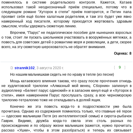
поменялось в системе родительского контроля. Кажется, Катаев
использовал такой неоднозначный приём специально, потому что в
следующем романе “Хуторок в степи” приём повторится, и Петин папа
проявит себя ещё более халатным родителем, и там это будет уже явно
намеренный ход писателя, которому приходится жертвовать здравым
смыслом, чтобы удержать сюжетную линию.
Впрочем, “Парус” не педагогическое пособие для нынешних взрослых
о том, стоит ли пускать школьников участвовать в вооружённых мятежах, а
повесть для советских детей о романтике моря и революции, а дети, скорее
всего, на эту сюжетную шероховатость не обратят внимания.
Оценка:
8
[
9
]
strannik102
,
3 августа 2020 г.
Но нашим мальчишкам сидеть не по нраву в тепле (из песни)
Мощь катаевского влияния такова, что сразу после прочтения отнюдь
не худлитовской трилогии «Алмазный мой венец. Сборник» запихнул в
аудиоплеер «Белеет парус одинокий» и в запасник кинул ещё и «Хуторок в
степи», имея намерением Парус прослушать сразу, а всю черноморскую
трилогию-тетралогию тоже не откладывать в долгий ящик.
Конечно же эта повесть когда-то в подростковости уже была
прочитана. Однако из содержания помнилось только, что главные её герои
— одесские мальчишки Петя (из интеллигентской семьи) и сирота-рыбачок
Гаврик. Видимо, дружба когда-то свела этих столь разных по
происхождению и по образу жизни мальчишек (кажется, нужно прочитать
рассказ «Ушки», чтобы в этом разобраться) и теперь их связывает