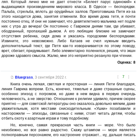
ляп. Который лично мне не дает отнести «Белеет парус одинокий» к
выдающимся произведениям мирового класса. В Одессе — беспорядки.
Пальба, стрельба, вплоть до орудийных залпов. Приготовишка Петя из-за
этого находится дома, занятия отменили. Все время дома тетя, и почти
постоянно отец. И они не замечают, что девятилетнего мальчика нет подле
них с утра до вечера! Он постоянно с Гавриком днями там, где убивают,
ободранный, пропахший дымом. А его любящие близкие не замечают
отсутствия ребенка, сидя дома и ужасаясь городскими беспорядками.
Извините, это невозможно. Либо Катаев не счел нужным вводить
дополнительный текст, где Петя как-то изворачивается по этому поводу,
врет, сбегает, придумывает. Либо элементарно поленился, решив, что экшн
дороже здравого смысла. Жалко, мне это неприятно резануло при чтении.
Оценка:
8
[
7
]
Bluegrass
,
3 сентября 2022 г.
Книга очень легкая, светлая и просторная — линия Пети благодаря,
линия Гаврика вопреки. Есть, конечно, тяжелые и даже страшные сцены,
особенно эпизод с погромом, но даже в нем видна в первую очередь
человечность, а не зверство. Отношение к религии удивило, причем скорее
приятно — для советской литературы оно оказалось довольно мягким, даже
уважительным, хотя местами снисходительным. «Ушки» позабавили и
насторожили — эпизоды, связанные с ними, стоит читать детям, чтобы
отбить охоту к азартным играм и тому подобному.
Но, конечно, самая прекрасная часть книги — море. Что было
неизбежно, но все равно радостно. Скажу штампом — море является
полноправным персонажем, его настроение отражает... ну, дальше писать