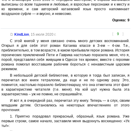
выписаны со всем тщанием и любовью, и взрослые персонажи и к месту и
ко времени, и сам авторский катаевский язык просто напоминает
воздушное суфле — и вкусно, и невесомо.
Оценка:
9
[
9
]
KindLion
,
15 июля 2020 г.
С этой книгой у меня связано очень много детских воспоминаний.
Открыл я для себя этот роман Катаева классе в 3-ем – 4-ом. Т.е.,
приблизительно, в том возрасте, в каком пребывали герои романа. История
героических приключений Пети и Гаврика настолько поразила меня, что я,
порой, представлял себя живущим в Одессе тех времен; вместе с героями
романа помогал восставшим рабочим бороться с ненавистным царским
режимом.
В небольшой детской библиотеке, в которую я тогда был записан, я
перечитал все книги тетралогии, да еще и не по одному разу. Это,
помнится, настолько поразило библиотекаршу, что она отметила этот факт
в характеристике читателя (т.е. меня). На кой шут нужна была эта
характеристика – уж не помню, не спрашивайте.
И вот я, в очередной раз, перечитал эту книгу. Теперь — в слух, своим
младшим детям. Остановлюсь на некоторых впечатлениях от этого
прочтения:
1. Приятно порадовал прекрасный, образный, язык романа. Уже
первые строки, самое начало, заставили меня выдохнуть восхищенно: «Ух
ты!»: