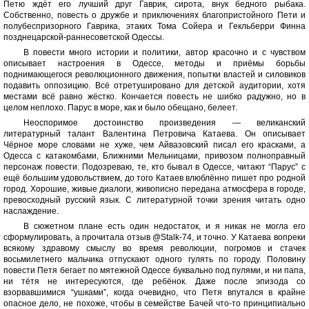
Петю ждёт его лучший друг Гаврик, сирота, внук бедного рыбака.
Собственно, повесть о дружбе и приключениях благопристойного Пети и
полубеспризорного Гаврика, этаких Тома Сойера и Гекльберри Финна
позднецарской-раннесоветской Одессы.
В повести много истории и политики, автор красочно и с чувством
описывает настроения в Одессе, методы и приёмы борьбы
поднимающегося революционного движения, попытки властей и силовиков
подавить оппозицию. Всё отретушировано для детской аудитории, хотя
местами всё равно жёстко. Кончается повесть не шибко радужно, но в
целом неплохо. Парус в море, как и было обещано, белеет.
Неоспоримое достоинство произведения — великанский
литературный талант Валентина Петровича Катаева. Он описывает
Чёрное море словами не хуже, чем Айвазовский писал его красками, а
Одесса с катакомбами, Ближними Мельницами, привозом полноправный
персонаж повести. Подозреваю, те, кто бывал в Одессе, читают “Парус” с
ещё большим удовольствием, до того Катаев влюблённо пишет про родной
город. Хорошие, живые диалоги, живописно передана атмосфера в городе,
превосходный русский язык. С литературной точки зрения читать одно
наслаждение.
В сюжетном плане есть один недостаток, и я никак не могла его
сформулировать, а прочитала отзыв @Stalk-74, и точно. У Катаева вопреки
всякому здравому смыслу во время революции, погромов и стачек
восьмилетнего мальчика отпускают одного гулять по городу. Половину
повести Петя бегает по мятежной Одессе буквально под пулями, и ни папа,
ни тётя не интересуются, где ребёнок. Даже после эпизода со
взорвавшимися “ушками”, когда очевидно, что Петя впутался в крайне
опасное дело, не похоже, чтобы в семействе Бачей что-то принципиально