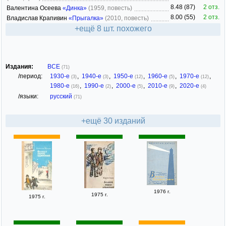
8.48 (87)
2 отз.
Валентина Осеева
«Динка»
(1959, повесть)
8.00 (55)
2 отз.
Владислав Крапивин
«Прыгалка»
(2010, повесть)
+ещё 8 шт. похожего
Издания:
ВСЕ
(71)
/период:
1930-е
,
1940-е
,
1950-е
,
1960-е
,
1970-е
,
(3)
(3)
(12)
(5)
(12)
1980-е
,
1990-е
,
2000-е
,
2010-е
,
2020-е
(16)
(2)
(5)
(9)
(4)
/языки:
русский
(71)
+ещё 30 изданий
1976 г.
1975 г.
1975 г.