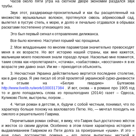
Часов около пяти утра на скотном дворе экономии раздался звук
трубы.
Звук этот, раздирающе-пронзительный и как бы расщепленный на
множество музыкальных волокон, протянулся сквозь абрикосовый сад,
вылетел в пустую степь, к морю, и долго и печально отдавался в обрывах
раскатами постепенно утихающего эха.
Это был первый сигнал к отправлению дилижанса.
Все было кончено. Наступил горький час прощанья.
2. Мои младшенькие по многим параметрам значительно превосходят
меня в их возрасте. Но вот историю нашей страны, как мне кажется,
мальчишки моего поколения знали гораздо лучше. Насколько мне помнится,
такие слова как «пролетариат», «стачка», «забастовка», «восстание» я в их
возрасте уже давно знал. Им же – приходится объяснять.
3. Несчастная Украина действительно вертится последнее столетие,
как в дне сурка. Я уже писал об этой проклятой украинской сурко-дневности
в отзыве на «Белую гвардию» Булгакова
http://www.livelib.ru/work/1000317384
. И вот, снова – в романе про 1905 год
то и дело попадались слова из прошлогодних (2014г) газет – Одесса,
Куликово Поле, выстрелы, погром…
4. Читая роман в детстве, я, будучи с собой честным, понимал, что по
характеру больше похожу на вахловатого Петю. Но, — мечтал походить на
смелого и решительного Гаврика.
Перечитывая роман сейчас, я вижу, что Гаврик был достаточно жёсток
и жесток со своим другом. Особенно в этом плане характерна история я
выдавливанием Гавриком из Пети долга за проигранные «ушки». И это –
еще одно достоинство романа – его герои выписаны честной и