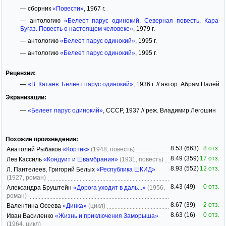
— сборник
«Повести»
, 1967 г.
— антологию
«Белеет парус одинокий. Северная повесть. Кара-
Бугаз. Повесть о настоящем человеке»
, 1979 г.
— антологию
«Белеет парус одинокий»
, 1995 г.
— антологию
«Белеет парус одинокий»
, 1995 г.
Рецензии:
—
«В. Катаев. Белеет парус одинокий»
, 1936 г. // автор: Абрам Палей
Экранизации:
—
«Белеет парус одинокий»
, СССР, 1937 // реж. Владимир Легошин
Похожие произведения:
8.53 (663)
8 отз.
Анатолий Рыбаков
«Кортик»
(1948, повесть)
8.49 (359)
17 отз.
Лев Кассиль
«Кондуит и Швамбрания»
(1931, повесть)
8.93 (552)
12 отз.
Л. Пантелеев, Григорий Белых
«Республика ШКИД»
(1927, роман)
8.43 (49)
0 отз.
Александра Бруштейн
«Дорога уходит в даль...»
(1956,
роман)
8.67 (39)
2 отз.
Валентина Осеева
«Динка»
(цикл)
8.63 (16)
0 отз.
Иван Василенко
«Жизнь и приключения Заморыша»
(1964, цикл)