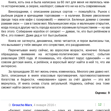
Книга, хоть она и была написана за 60 лет для меня не являлась чем-
то историческим, а скорее, наоборот, самым что ни на есть современным.
Виноградники, с описанием разных сортов — пожалуйста. Рынок с
рыбным рядом и кричащими торговками — в наличии. Всякие увеселения
(вроде тира или кафе с газировкой) — имеются. Беленые домики с синими
рамами окон — сам в таком жил. Мальчишеские игры и маленькие открытия,
когда поход в другую часть города казался огромным путешествием — ну как
без этого. Собирание коробок от сигарет — думаю, те, кто был ребёнком в
90-е, это помнят. Даже дед и тот был рыбаком.
Книга не затянута, динамична, легко читается, и герои выписаны так,
что вызывают у тебя эмоции: кто сочувствие, кто раздражение.
Перечитывая книгу сейчас, во взрослом возрасте, конечно больше
обращаешь внимание на историко-политических контекст, события
революции 1905 года. И понимаешь, что «Белеет парус одинокий» — не
совсем детская книга, и ребёнок, и взрослый могут найти в ней то, что им
интересно.
За прошедшие 30 лет жизнь очень изменилась. Многого уже давно нет.
Зато, описанные в книге классовые противоречия, противопоставление
богатства и бедности, «жирование» одних за счёт других — это всё
вернулось. И книга снова стала актуальной. Надеюсь, сейчас она тоже
сможет найти своего читателя.
Оценка:
9
[
12
]
Groucho Marx
,
4 января 2016 г.
«Белеет парус одинокий» — одна из лучших книг советской