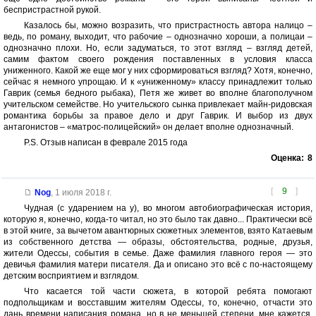
беспристрастной рукой.
Казалось бы, можно возразить, что пристрастность автора налицо –
ведь, по роману, выходит, что рабочие – однозначно хороши, а полицаи –
однозначно плохи. Но, если задуматься, то этот взгляд – взгляд детей,
самим фактом своего рождения поставленных в условия класса
униженного. Какой же еще мог у них сформироваться взгляд? Хотя, конечно,
сейчас я немного упрощаю. И к «униженному» классу принадлежит только
Гаврик (семья бедного рыбака), Петя же живет во вполне благополучном
учительском семействе. Но учительского сынка привлекает майн-ридовская
романтика борьбы за правое дело и друг Гаврик. И выбор из двух
антагонистов – «матрос-полицейский» он делает вполне однозначный.
P.S. Отзыв написан в феврале 2015 года
Оценка:
8
[
9
]
Nog
,
1 июля 2018 г.
Чудная (с ударением на у), во многом автобиографическая история,
которую я, конечно, когда-то читал, но это было так давно... Практически всё
в этой книге, за вычетом авантюрных сюжетных элементов, взято Катаевым
из собственного детства — образы, обстоятельства, родные, друзья,
жители Одессы, события в семье. Даже фамилия главного героя — это
девичья фамилия матери писателя. Да и описано это всё с по-настоящему
детским восприятием и взглядом.
Что касается той части сюжета, в которой ребята помогают
подпольщикам и восставшим жителям Одессы, то, конечно, отчасти это
дань времени написания романа, но в не меньшей степени, мне кажется,