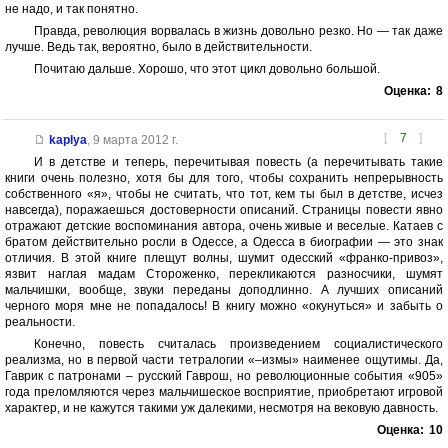
не надо, и так понятно.
Правда, революция ворвалась в жизнь довольно резко. Но — так даже
лучше. Ведь так, вероятно, было в действительности.
Почитаю дальше. Хорошо, что этот цикл довольно большой.
Оценка:
8
[
7
]
kaplya
,
9 марта 2012 г.
И в детстве и теперь, перечитывая повесть (а перечитывать такие
книги очень полезно, хотя бы для того, чтобы сохранить непрерывность
собственного «я», чтобы не считать, что тот, кем ты был в детстве, исчез
навсегда), поражаешься достоверности описаний. Страницы повести явно
отражают детские воспоминания автора, очень живые и веселые. Катаев с
братом действительно росли в Одессе, а Одесса в биографии — это знак
отличия. В этой книге плещут волны, шумит одесский «франко-привоз»,
язвит наглая мадам Стороженко, перекликаются разносчики, шумят
мальчишки, вообще, звуки переданы доподлинно. А лучших описаний
черного моря мне не попадалось! В книгу можно «окунуться» и забыть о
реальности.
Конечно, повесть считалась произведением социалистического
реализма, но в первой части тетралогии «–измы» наименее ощутимы. Да,
Гаврик с патронами – русский Гаврош, но революционные события «905»
года преломляются через мальчишеское восприятие, приобретают игровой
характер, и не кажутся такими уж далекими, несмотря на вековую давность.
Оценка:
10