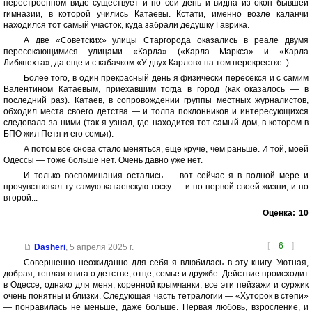
перестроенном виде существует и по сей день и видна из окон бывшей
гимназии, в которой учились Катаевы. Кстати, именно возле каланчи
находился тот самый участок, куда забрали дедушку Гаврика.
А две «Советских» улицы Старгорода оказались в реале двумя
пересекающимися улицами «Карла» («Карла Маркса» и «Карла
Либкнехта», да еще и с кабачком «У двух Карлов» на том перекрестке :)
Более того, в один прекрасный день я физически пересекся и с самим
Валентином Катаевым, приехавшим тогда в город (как оказалось — в
последний раз). Катаев, в сопровождении группы местных журналистов,
обходил места своего детства — и толпа поклонников и интересующихся
следовала за ними (так я узнал, где находится тот самый дом, в котором в
БПО жил Петя и его семья).
А потом все снова стало меняться, еще круче, чем раньше. И той, моей
Одессы — тоже больше нет. Очень давно уже нет.
И только воспоминания остались — вот сейчас я в полной мере и
прочувствовал ту самую катаевскую тоску — и по первой своей жизни, и по
второй...
Оценка:
10
[
6
]
Dasheri
,
5 апреля 2025 г.
Совершенно неожиданно для себя я влюбилась в эту книгу. Уютная,
добрая, теплая книга о детстве, отце, семье и дружбе. Действие происходит
в Одессе, однако для меня, коренной крымчанки, все эти пейзажи и суржик
очень понятны и близки. Следующая часть тетралогии — «Хуторок в степи»
— понравилась не меньше, даже больше. Первая любовь, взросление, и