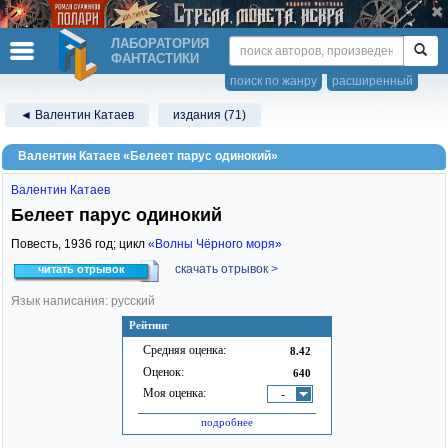
ЛАБОРАТОРИЯ
ФАНТАСТИКИ
поиск по жанру
расширенный
◄ Валентин Катаев
издания (71)
Валентин Катаев «Белеет парус одинокий»
Валентин Катаев
Белеет парус одинокий
Повесть,
1936
год; цикл
«Волны Чёрного моря»
скачать отрывок >
читать отрывок
Язык написания: русский
Рейтинг
Средняя оценка:
8.42
Оценок:
640
Моя оценка:
-
подробнее