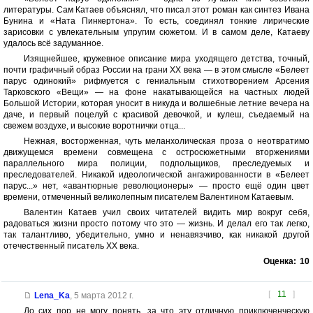
литературы. Сам Катаев объяснял, что писал этот роман как синтез Ивана
Бунина и «Ната Пинкертона». То есть, соединял тонкие лирические
зарисовки с увлекательным упругим сюжетом. И в самом деле, Катаеву
удалось всё задуманное.
Изящнейшее, кружевное описание мира уходящего детства, точный,
почти графичный образ России на грани ХХ века — в этом смысле «Белеет
парус одинокий» рифмуется с гениальным стихотворением Арсения
Тарковского «Вещи» — на фоне накатывающейся на частных людей
Большой Истории, которая уносит в никуда и волшебные летние вечера на
даче, и первый поцелуй с красивой девочкой, и кулеш, съедаемый на
свежем воздухе, и высокие воротнички отца...
Нежная, восторженная, чуть меланхолическая проза о неотвратимо
движущемся времени совмещена с остросюжетными вторжениями
параллельного мира полиции, подпольщиков, преследуемых и
преследователей. Никакой идеологической ангажированности в «Белеет
парус...» нет, «авантюрные революционеры» — просто ещё один цвет
времени, отмеченный великолепным писателем Валентином Катаевым.
Валентин Катаев учил своих читателей видить мир вокруг себя,
радоваться жизни просто потому что это — жизнь. И делал его так легко,
так талантливо, убедительно, умно и ненавязчиво, как никакой другой
отечественный писатель ХХ века.
Оценка:
10
[
11
]
Lena_Ka
,
5 марта 2012 г.
До сих пор не могу понять, за что эту отличную приключенческую