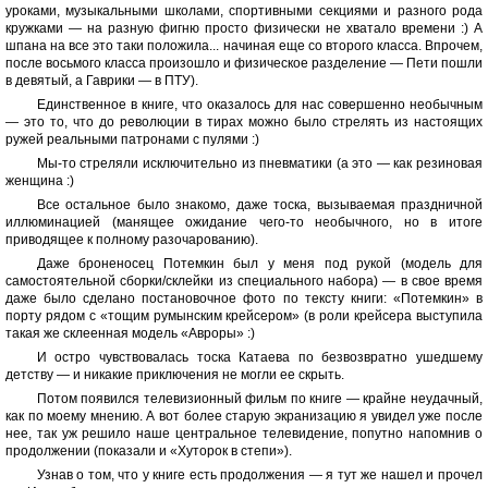
уроками, музыкальными школами, спортивными секциями и разного рода
кружками — на разную фигню просто физически не хватало времени :) А
шпана на все это таки положила... начиная еще со второго класса. Впрочем,
после восьмого класса произошло и физическое разделение — Пети пошли
в девятый, а Гаврики — в ПТУ).
Единственное в книге, что оказалось для нас совершенно необычным
— это то, что до революции в тирах можно было стрелять из настоящих
ружей реальными патронами с пулями :)
Мы-то стреляли исключительно из пневматики (а это — как резиновая
женщина :)
Все остальное было знакомо, даже тоска, вызываемая праздничной
иллюминацией (манящее ожидание чего-то необычного, но в итоге
приводящее к полному разочарованию).
Даже броненосец Потемкин был у меня под рукой (модель для
самостоятельной сборки/склейки из специального набора) — в свое время
даже было сделано постановочное фото по тексту книги: «Потемкин» в
порту рядом с «тощим румынским крейсером» (в роли крейсера выступила
такая же склеенная модель «Авроры» :)
И остро чувствовалась тоска Катаева по безвозвратно ушедшему
детству — и никакие приключения не могли ее скрыть.
Потом появился телевизионный фильм по книге — крайне неудачный,
как по моему мнению. А вот более старую экранизацию я увидел уже после
нее, так уж решило наше центральное телевидение, попутно напомнив о
продолжении (показали и «Хуторок в степи»).
Узнав о том, что у книге есть продолжения — я тут же нашел и прочел