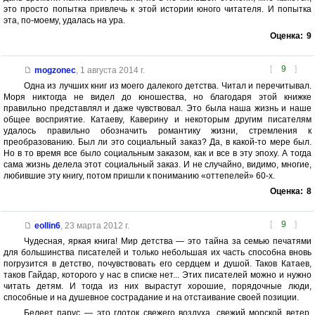
это просто попытка привлечь к этой истории юного читателя. И попытка
эта, по-моему, удалась на ура.
Оценка:
9
[
9
]
mogzonec
,
1 августа 2014 г.
Одна из лучших книг из моего далекого детства. Читал и перечитывал.
Моря никтогда не видел до юношества, но благодаря этой книжке
правильно представлял и даже чувствовал. Это была наша жизнь и наше
общее восприятие. Катаеву, Каверину и некоторым другим писателям
удалось правильно обозначить романтику жизни, стремления к
преобразованию. Был ли это социальный заказ? Да, в какой-то мере был.
Но в то время все было социальным заказом, как и все в эту эпоху. А тогда
сама жизнь делела этот социальный заказ. И не случайно, видимо, многие,
любившие эту книгу, потом пришли к пониманию «оттепелей» 60-х.
Оценка:
8
[
9
]
eollin6
,
23 марта 2012 г.
Чудесная, яркая книга! Мир детства — это тайна за семью печатями
для большинства писателей и только небольшая их часть способна вновь
погрузится в детство, почувствовать его сердцем и душой. Таков Катаев,
таков Гайдар, которого у нас в списке нет... Этих писателей можно и нужно
читать детям. И тогда из них вырастут хорошие, порядочные люди,
способные и на душевное сострадание и на отстаивание своей позиции.
Белеет парус — это глоток свежего воздуха, свежий морской ветер,