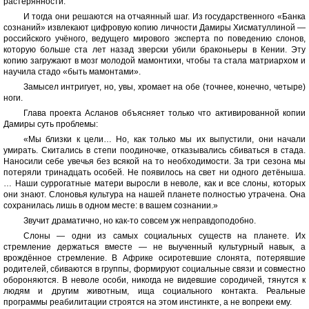
растерянности.
И тогда они решаются на отчаянный шаг. Из государственного «Банка
сознаний» извлекают цифровую копию личности Дамиры Хисматуллиной —
российского учёного, ведущего мирового эксперта по поведению слонов,
которую больше ста лет назад зверски убили браконьеры в Кении. Эту
копию загружают в мозг молодой мамонтихи, чтобы та стала матриархом и
научила стадо «быть мамонтами».
Замысел интригует, но, увы, хромает на обе (точнее, конечно, четыре)
ноги.
Глава проекта Асланов объясняет только что активированной копии
Дамиры суть проблемы:
«Мы близки к цели… Но, как только мы их выпустили, они начали
умирать. Скитались в степи поодиночке, отказывались сбиваться в стада.
Наносили себе увечья без всякой на то необходимости. За три сезона мы
потеряли тринадцать особей. Не появилось на свет ни одного детёныша.
… Наши суррогатные матери выросли в неволе, как и все слоны, которых
они знают. Слоновья культура на нашей планете полностью утрачена. Она
сохранилась лишь в одном месте: в вашем сознании.»
Звучит драматично, но как-то совсем уж неправдоподобно.
Слоны — одни из самых социальных существ на планете. Их
стремление держаться вместе — не выученный культурный навык, а
врождённое стремление. В Африке осиротевшие слонята, потерявшие
родителей, сбиваются в группы, формируют социальные связи и совместно
обороняются. В неволе особи, никогда не видевшие сородичей, тянутся к
людям и другим животным, ища социального контакта. Реальные
программы реабилитации строятся на этом инстинкте, а не вопреки ему.