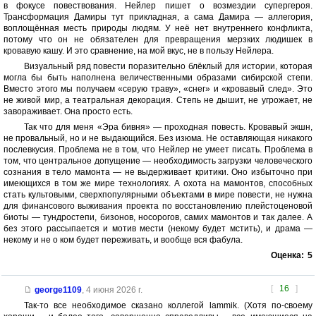
в фокусе повествования. Нейлер пишет о возмездии супергероя.
Трансформация Дамиры тут прикладная, а сама Дамира — аллегория,
воплощённая месть природы людям. У неё нет внутреннего конфликта,
потому что он не обязателен для превращения мерзких людишек в
кровавую кашу. И это сравнение, на мой вкус, не в пользу Нейлера.
Визуальный ряд повести поразительно блёклый для истории, которая
могла бы быть наполнена величественными образами сибирской степи.
Вместо этого мы получаем «серую траву», «снег» и «кровавый след». Это
не живой мир, а театральная декорация. Степь не дышит, не угрожает, не
завораживает. Она просто есть.
Так что для меня «Эра бивня» — проходная повесть. Кровавый экшн,
не провальный, но и не выдающийся. Без изюма. Не оставляющая никакого
послевкусия. Проблема не в том, что Нейлер не умеет писать. Проблема в
том, что центральное допущение — необходимость загрузки человеческого
сознания в тело мамонта — не выдерживает критики. Оно избыточно при
имеющихся в том же мире технологиях. А охота на мамонтов, способных
стать культовыми, сверхпопулярными объектами в мире повести, не нужна
для финансового выживания проекта по восстановлению плейстоценовой
биоты — тундростепи, бизонов, носорогов, самих мамонтов и так далее. А
без этого рассыпается и мотив мести (некому будет мстить), и драма —
некому и не о ком будет переживать, и вообще вся фабула.
Оценка:
5
[
16
]
george1109
,
4 июня 2026 г.
Так-то все необходимое сказано коллегой lammik. (Хотя по-своему