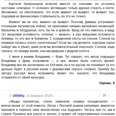
Картели браконьеров исчезли вместе со слонами, но остались
охотники -олигархи. У «плохих» мотивация только дурная страсть к охоте.
(Возможно, их обеспокоило, что если мамонт не вымрет, то вымрет лох,
подорвав их финансовую стабильность, но это не точно).
Мамонт же не лох, мамонт не вымрет. Поэтому Дамира устраивает
плохишам жутковатую бойню, не признавая никаких женевских конвенций.
Маньячка ж бездушная, хоть бы ее и довели. Вряд ли это имелось в виду,
тут жанровая условность «плохих — можно», а раз жанровая условность
боевика, то это все ж боевичок. С осуждением охоты на слонов. Слонов на
клавиши пускать плохо, понятненько? Если вы так делаете, хорошие герои
найдут вас и убьют, даже если вы вспомогательный персонал. Слонов, надо
сказать, по правде жалко, они как девушка с ведром золота.
У меня в книжке Владимир — Вова. Тут говорят, что автор сокращал
Владимир в Диму, исправили — а зря, можно было считать фичей.
Владимир все же англичанин из XXII века, он и по-русски не понимает (а что
дальше будет в русском языке с дериватами сказать сложно). Ошибку бы
автору русская жена исправила, может это значило, что Владимир
оторвался от своей культуры.
Оценка:
9
[
16
]
URRRiy
,
16 февраля 2026 г.
«Жыды проклятые, слона замучили, клавиш понаделали!» —
впечатление от этой повести. Автор с Россией знаком напрямую, вероятно
проникся и перенес свои впечатления «на будущее». Читать про то, как в
стране Пушкина все уныло и грязно, а правят ей пересаженные сознания