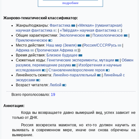
подробнее
Жанрово-тематический классификатор:
Жанры/поджанры:
Фантастика
(
«Мягкая» (гуманитарная)
научная фантастика
|
«Твёрдая» научная фантастика
)
Общие характеристики:
Экологическое
|
Психологическое
|
Приключенческое
Место действия:
Наш мир (Земля)
(
Россия/СССР/Русь
|
Африка
(
Тропическая Африка
)
)
Время действия:
Близкое будущее
Сюжетные ходы:
Генетические эксперименты, мутации
|
Обмен
разумов, перемещение разума
|
Изобретения и научные
исследования
|
Становление/взросление героя
Линейность сюжета:
Линейно-параллельный
|
Линейный с
экскурсами
Возраст читателя:
Любой
Всего проголосовало:
19
Аннотация:
Когда вы возвращаете давно вымерший вид, успех зависит не
только от ДНК.
Россия воскресила мамонтов, но кто-то должен научить их
выживать в современном мире, иначе они снова обречены на
вымирание.