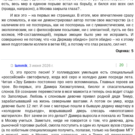
есть, весь мир в едином порыве встал на борьбу, и бился изо всех сил
(правда, напрасно), а Москва закрыла глаза?..
И все это – на первых же страницах. В итоге, мое впечатление сразу
же сломалось, и как ни демонстрировал автор потом свое мастерство (а с
наличием его не поспоришь, как не поспоришь ни с гуманистическим, ни с
экологическим, ни с философским посылами, ни с элегантной, пусть не без
косяков, НФ-составляющей), первые эмоции было уже не исправить. И
совершенно не потому, что «за Державу обидно» (хотя обидно – но к этому
меня подготовили коллеги в ветке КК), а потому что глаз резало, сил нет.
Оценка:
5
[
20
]
lammik
,
3 июня 2026 г.
О, это просто песня! У голливудских умельцев есть специальный
«российский» светофильтр, когда всё серо и холодно даже посреди лета.
Читая «Эру Бивня» постоянно про него вспоминаешь. Главных героев аж
трое. Во-первых, это Дамира Хисматуллина, биолог и спасательница
слонов. Её сознание переместили в мозг мамонта и теперь она водит стадо
по Заполярью. Любовь к слоновым девочке привил родной дядя Тимур,
зарабатывавший на жизнь северными вахтами. А потом он умер, когда
девочке было 12 лет. И они с матерью пошли в бывшую дядину квартиру в
«холодном подъезде», вскрывавший дверь слесарь «многоэтажно
матерился». Вот зачем он это делал? Дамира выросла и поехала из Томска
в Москву учиться. Заметьте, нигде не говорится о том, что девочка, дочь
рыночной торговки рыбой, смогла поступить в один из лучших вузов страны
(а по хоботным специализацию получить, полагаю, только на биофаке МГУ