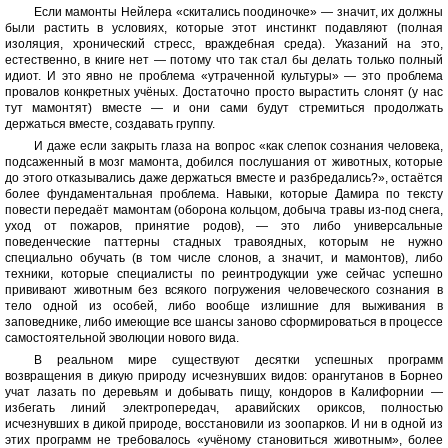
Если мамонты Нейлера «скитались поодиночке» — значит, их должны
были растить в условиях, которые этот инстинкт подавляют (полная
изоляция, хронический стресс, враждебная среда). Указаний на это,
естественно, в книге нет — потому что так стал бы делать только полный
идиот. И это явно не проблема «утраченной культуры» — это проблема
провалов конкретных учёных. Достаточно просто вырастить слонят (у нас
тут мамонтят) вместе — и они сами будут стремиться продолжать
держаться вместе, создавать группу.
И даже если закрыть глаза на вопрос «как слепок сознания человека,
подсаженный в мозг мамонта, добился послушания от животных, которые
до этого отказывались даже держаться вместе и разбредались?», остаётся
более фундаментальная проблема. Навыки, которые Дамира по тексту
повести передаёт мамонтам (оборона кольцом, добыча травы из-под снега,
уход от пожаров, принятие родов), — это либо универсальные
поведенческие паттерны стадных травоядных, которым не нужно
специально обучать (в том числе слонов, а значит, и мамонтов), либо
техники, которые специалисты по реинтродукции уже сейчас успешно
прививают животным без всякого погружения человеческого сознания в
тело одной из особей, либо вообще излишние для выживания в
заповеднике, либо имеющие все шансы заново сформироваться в процессе
самостоятельной эволюции нового вида.
В реальном мире существуют десятки успешных программ
возвращения в дикую природу исчезнувших видов: орангутанов в Борнео
учат лазать по деревьям и добывать пищу, кондоров в Калифорнии —
избегать линий электропередач, аравийских ориксов, полностью
исчезнувших в дикой природе, восстановили из зоопарков. И ни в одной из
этих программ не требовалось «учёному становиться животным», более