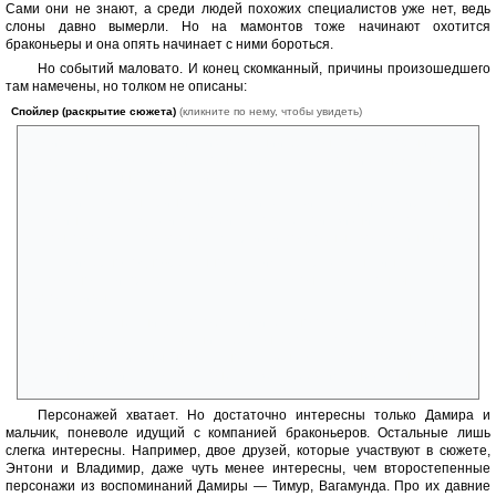
Сами они не знают, а среди людей похожих специалистов уже нет, ведь
слоны давно вымерли. Но на мамонтов тоже начинают охотится
браконьеры и она опять начинает с ними бороться.
Но событий маловато. И конец скомканный, причины произошедшего
там намечены, но толком не описаны:
Спойлер (раскрытие сюжета)
(кликните по нему, чтобы увидеть)
Дамира встречает мальчика из компании браконьеров, который
предлагает помощь. И она его не убивает. И мамонтиха, недавно
потерявшая сына, его не убивает.
При этом, он приносит с собой запахи людей и Дамира много
вспоминает о людях и о своей человеческой жизни. Потому что у
мамонтов от запахов возникают яркие и подробные воспоминания.
Примерно одновременно с этим её разум начинает терять
человечность и превращаться в разум мамонта. А мамонты существа
миролюбивые.
Поэтому нет ничего особо удивительного в том, что в конце она
переходит от растаптывания браконьеров к переговорам. Но эти
причины не описаны нормально, а лишь мельком упомянуты и их
легко не заметить. Поэтому конец кажется резким, внезапным.
Персонажей хватает. Но достаточно интересны только Дамира и
мальчик, поневоле идущий с компанией браконьеров. Остальные лишь
слегка интересны. Например, двое друзей, которые участвуют в сюжете,
Энтони и Владимир, даже чуть менее интересны, чем второстепенные
персонажи из воспоминаний Дамиры — Тимур, Вагамунда. Про их давние