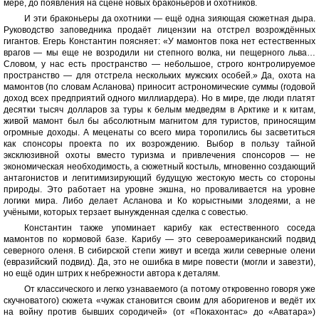
мере, до появления на сцене новых браконьеров и охотников.
И эти браконьеры да охотники — ещё одна зияющая сюжетная дыра.
Руководство заповедника продаёт лицензии на отстрел возрождённых
гигантов. Егерь Константин поясняет: «У мамонтов пока нет естественных
врагов — мы еще не возродили ни степного волка, ни пещерного льва…
Словом, у нас есть пространство — небольшое, строго контролируемое
пространство — для отстрела нескольких мужских особей.» Да, охота на
мамонтов (по словам Асланова) приносит астрономические суммы (годовой
доход всех предприятий одного миллиардера). Но в мире, где люди платят
десятки тысяч долларов за туры к белым медведям в Арктике и к китам,
живой мамонт был бы абсолютным магнитом для туристов, приносящим
огромные доходы. А меценаты со всего мира торопились бы засветиться
как спонсоры проекта по их возрождению. Выбор в пользу тайной
эксклюзивной охоты вместо туризма и привлечения спонсоров — не
экономическая необходимость, а сюжетный костыль, мгновенно создающий
антагонистов и легитимизирующий будущую жестокую месть со стороны
природы. Это работает на уровне экшна, но проваливается на уровне
логики мира. Либо делает Асланова и Ко корыстными злодеями, а не
учёными, которых терзает вынужденная сделка с совестью.
Константин также упоминает карибу как естественного соседа
мамонтов по кормовой базе. Карибу — это североамериканский подвид
северного оленя. В сибирской степи живут и всегда жили северные олени
(евразийский подвид). Да, это не ошибка в мире повести (могли и завезти),
но ещё один штрих к небрежности автора к деталям.
От классического и легко узнаваемого (а потому откровенно говоря уже
скучноватого) сюжета «чужак становится своим для аборигенов и ведёт их
на войну против бывших сородичей» (от «Покахонтас» до «Аватара»)