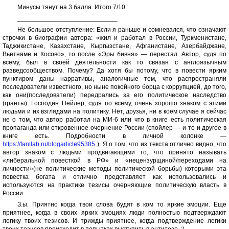
Минусы тянут на 3 балла. Итого 7/10.
____________________________
Не большое отступление: Если я раньше и сомневался, что означают
строчки в биографии автора: «жил и работал в России, Туркменистане,
Таджикистане, Казахстане, Кыргызстане, Афганистане, Азербайджане,
Вьетнаме и Косово», то после «Эры бивня» — перестал. Автор, судя по
всему, был в своей деятельности как то связан с англоязычным
разведсообществом. Почему? Да хотя бы потому, что в повести ярким
пунктиром даны нарративы, аналогичные тем, что распространяли
последователи известного, но ныне покойного борца с коррупцией, до того,
как они(последователи) передрались за его политическое наследство
(гранты). Господин Нейлер, судя по всему, очень хорошо знаком с этими
людьми и их взглядами на политику. Нет, друзья, ни в коем случае я сейчас
не о том, что автор работал на МИ-6 или что в книге есть политическая
пропаганда или откровенное очернение России (спойлер — и то и другое в
книге есть. Подробности в личной колонке —
https://fantlab.ru/blogarticle95385
). Я о том, что из текста отлично видно, что
автор знаком с людьми продвигающими то, что принято называть
«либеральной повесткой в РФ» и «нецензурщиной/переходами на
личности»(не политические методы политической борьбы) которыми эта
повестка богата и отлично представляет как использовались и
используются на практике тезисы очерняющие политическую власть в
России.
З.ы. Приятно когда твои слова будят в ком то яркие эмоции. Еще
приятнее, когда в своих ярких эмоциях люди полностью подтверждают
логику твоих тезисов. И трижды приятнее, когда подтверждение логики