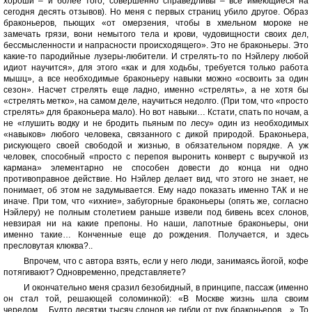
хороши – и более того, совершенно справедливы – все имеющиеся на
сегодня десять отзывов). Но меня с первых страниц убило другое. Образ
браконьеров, пьющих «от омерзения, чтобы в хмельном мороке не
замечать грязи, вони немытого тела и крови, чудовищности своих дел,
бессмысленности и напрасности происходящего». Это не браконьеры. Это
какие-то пародийные лузеры-любители. И стрелять-то по Нэйлеру любой
идиот научится», для этого «как и для ходьбы, требуется только работа
мышц», а все необходимые браконьеру навыки можно «освоить за один
сезон». Насчет стрелять еще ладно, именно «стрелять», а не хотя бы
«стрелять метко», на самом деле, научиться недолго. (При том, что «просто
стрелять» для браконьера мало). Но вот навыки… Кстати, спать по ночам, а
не «глушить водку и не бродить пьяным по лесу» один из необходимых
«навыков» любого человека, связанного с дикой природой. Браконьера,
рискующего своей свободой и жизнью, в обязательном порядке. А уж
человек, способный «просто с перепоя выронить конверт с выручкой из
кармана» элементарно не способен довести до конца ни одно
противоправное действие. Но Нэйлер делает вид, что этого не знает, не
понимает, об этом не задумывается. Ему надо показать именно ТАК и не
иначе. При том, что «ихние», забугорные браконьеры (опять же, согласно
Нэйлеру) не полным столетием раньше извели под бивень всех слонов,
невзирая ни на какие препоны. Но наши, лапотные браконьеры, они
именно такие… Конченные еще до рождения. Получается, и здесь
пресловутая клюква?..
Впрочем, что с автора взять, если у него люди, занимаясь йогой, кофе
потягивают? Одновременно, представляете?
И окончательно меня сразил безобидный, в принципе, пассаж (именно
он стал той, решающей соломинкой): «В Москве жизнь шла своим
чередом… Будто десятки тысяч слонов не гибли от рук браконьеров…». То