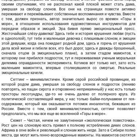
своими спутниками, что не распознал какой плохой может стать дама,
умершая за свободу слонов. Все они на страницах повести активно
переживают и пережёвывают собственные воспоминания и чувства. Вместе
с тем, должен признать, автор значительно вырос со времен «Горы в
море», в отношении использования художественных инструментов для
передачи образов и эмоций. Эра бивня прямо эмоциональный пресс.
Жесточайшая слёзу-давилка! Здесь тебе и история крушения любви (пусть
и однополой), тут тебе и маленькая девочка с плюшевым слоном, и эмоции
этой девушки, когда она покидает родной дом, здесь и горечь от крушения
дела всей жизни и гибели всех, кто был дорог, здесь и дважды брошенный,
сначала отцом (в эмоционально плане), а затем стадом мамонтов, к
которому они прибился подросток, тут и переживаемая ученым моральная
дилемма оправданности эксперимента. Котиков вот только нет, зато есть
маленькие мамонтята, впервые столкнувшиеся со смертью. Реальные
эмоциональные качели.
Сеттинг – минималистичен. Кроме серой российской провинции, из
которой родом дама, умершая за свободу слонов и подросток (лениво
повторять, но пацан сирота и откровенно неприкаянный) у нас есть только
просторы лесотундры, где-то не очень далеко от полярного круга. Из
политической составляющей мира, у нас только байки-полунамеки от гея-
содержанки, который как оказывается потомок иноагентов, бежавших из
России. Вместе с тем, своей минималистичностью, сеттинг позволяет
предполагать, что мы все еще во вселенной «Горы в море».
Сюжет – Чистая, ничем не замутненная «экологическая повесточка».
Рост цен на слоновую кость привел к полному истреблению диких слонов.
Африка в огне войн и революций и слонам жить негде. Зато в Сибири полно
места, где могут жить генно-возрожденные мамонты. На мамонтов охотятся