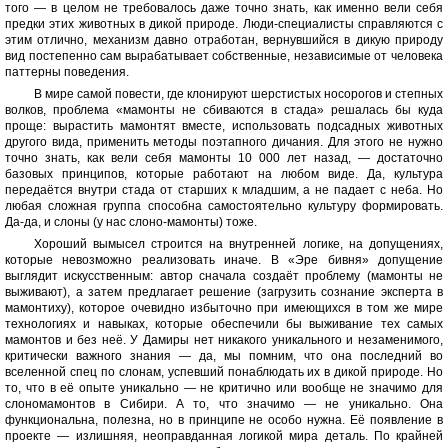
того — в целом не требовалось даже точно знать, как именно вели себя
предки этих животных в дикой природе. Люди-специалисты справляются с
этим отлично, механизм давно отработан, вернувшийся в дикую природу
вид постепенно сам вырабатывает собственные, независимые от человека
паттерны поведения.
В мире самой повести, где клонируют шерстистых носорогов и степных
волков, проблема «мамонты не сбиваются в стада» решалась бы куда
проще: вырастить мамонтят вместе, использовать подсадных животных
другого вида, применить методы поэтапного дичания. Для этого не нужно
точно знать, как вели себя мамонты 10 000 лет назад, — достаточно
базовых принципов, которые работают на любом виде. Да, культура
передаётся внутри стада от старших к младшим, а не падает с неба. Но
любая сложная группа способна самостоятельно культуру формировать.
Да-да, и слоны (у нас слоно-мамонты) тоже.
Хороший вымысел строится на внутренней логике, на допущениях,
которые невозможно реализовать иначе. В «Эре бивня» допущение
выглядит искусственным: автор сначала создаёт проблему (мамонты не
выживают), а затем предлагает решение (загрузить сознание эксперта в
мамонтиху), которое очевидно избыточно при имеющихся в том же мире
технологиях и навыках, которые обеспечили бы выживание тех самых
мамонтов и без неё. У Дамиры нет никакого уникального и незаменимого,
критически важного знания — да, мы помним, что она последний во
вселенной спец по слонам, успевший понаблюдать их в дикой природе. Но
то, что в её опыте уникально — не критично или вообще не значимо для
слономамонтов в Сибири. А то, что значимо — не уникально. Она
функциональна, полезна, но в принципе не особо нужна. Её появление в
проекте — излишняя, неоправданная логикой мира деталь. По крайней