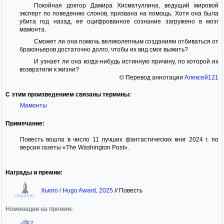
Покойная доктор Дамира Хисматуллина, ведущий мировой
эксперт по поведению слонов, призвана на помощь. Хотя она была
убита год назад, ее оцифрованное сознание загружено в мозг
мамонта.
Сможет ли она помочь великолепным созданиям отбиваться от
браконьеров достаточно долго, чтобы их вид смог выжить?
И узнает ли она когда-нибудь истинную причину, по которой их
возвратили к жизни?
© Перевод аннотации
Алексей121
С этим произведением связаны термины:
Мамонты
Примечание:
Повесть вошла в число 11 лучших фантастических книг 2024 г. по
версии газеты «The Washington Post».
Награды и премии:
Хьюго / Hugo Award, 2025
//
Повесть
лауреат
Номинации на премии: