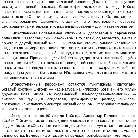
повесть отличает картонность главной героини. Дамира — это функция
мести, а не живой персонаж. Даже в финальных сценах, когда Нейлер
пытается показать постепенное растворение человеческой идентичности в
мамонтовой («Однажды стены исчезнут окончательно. Останется лишь
снег, непрерывное движение стада…»), это растворение остаётся
декларацией, а не пережитым, визуалищированным для читателя опытом.
Единственным более-менее сложным и достоверным персонажем
получился Святослав, сын браконьера. Его страх, одиночество, мечта о
побеге в другой, лучший мир — и, главное, его финальное изгнание из
стада, когда Дамира прогоняет его так же, как мать-слониха выталкивает
повзрослевшего сына, — всё это куда живее, чем метания мамонтихи-
зоозащитницы. Правда, и здесь Нейлер не удержался от навязшей в зубах
повесточки: ты обязан отречься от своих, чтобы перестать быть «плохим»,
понести коллективную ответственность — но и в «хорошие» тебя не
примут. Твой удел — быть изгоем. Ибо такова «моральная гигиена» жертв,
стремящихся стать палачами.
Второстепенные персонажи остаются пунктирными силуэтами.
Богатый охотник Энтони — карикатура на «плохого богача», его милый
дружочек Вова, нигде не укоренённый иван-родства-не-помнящий —
оживлённая функция свидетеля, фиксирующего распад личности,
превращение человека в монстра, учёный Асланов — говорящая голова для
знакомства с экспозицией.
Интересно, что за 90 лет до Нейлера Александр Беляев в повести
«Хойти-Тойти» написал о попадании человека в тело слона и о его мести
людям. Только в «Хойти-Тойти» герой действительно мучается — он заперт
в теле животного, не может доказать, что он человек, и сходит с ума от
одиночества. Беляев пишет драму о ловушке; трансформация его героя —