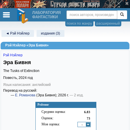
ЛАБОРАТОРИЯ
ФАНТАСТИКИ
поиск по жанру
расширенный
◄ Рэй Нэйлер
издания (3)
Рэй Нэйлер «Эра Бивня»
Рэй Нэйлер
Эра Бивня
The Tusks of Extinction
Повесть,
2024
год
Язык написания: английский
Перевод на русский:
—
Е. Романова
(Эра Бивня)
; 2026 г.
— 2 изд.
Рейтинг
Средняя оценка:
6.83
Оценок:
73
Моя оценка:
-