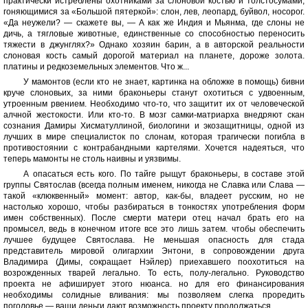
практически истреблены охотниками за слоновой костью и толстосумами,
гоняющимися за «Большой пятеркой»: слон, лев, леопард, буйвол, носорог.
«Да неужели? — скажете вы, — А как же Индия и Мьянма, где слоны не
дичь, а тягловые животные, единственные со способностью переносить
тяжести в джунглях?» Однако хозяин барин, а в авторской реальности
слоновая кость самый дорогой материал на планете, дороже золота.
платины и редкоземельных элементов. Что ж...
У мамонтов (если кто не знает, картинка на обложке в помощь) бивни
круче слоновьих, за ними браконьеры станут охотиться с удвоенным,
утроенным рвением. Необходимо что-то, что защитит их от человеческой
алчной жестокости. Или кто-то. В мозг самки-матриарха внедряют скан
сознания Дамиры Хисматуллиной, биологини и экозащитницы, одной из
лучших в мире специалисток по слонам, которая трагически погибла в
противостоянии с контрабандными картелями. Хочется надеяться, что
теперь мамонты не столь наивны и уязвимы.
А опасаться есть кого. По тайге рыщут браконьеры, в составе этой
группы Святослав (всегда полным именем, никогда не Славка или Слава —
такой «клюквенный» момент: автор, как-бы, владеет русским, но не
настолько хорошо, чтобы разбираться в тонкостях употребления форм
имен собственных). После смерти матери отец начал брать его на
промысел, ведь в конечном итоге все это лишь затем. чтобы обеспечить
лучшее будущее Святослава. Не меньшая опасность для стада
представитель мировой олигархии Энтони, в сопровождении друга
Владимира (Димы, сокращает Нэйлер) приехавшего поохотиться на
возрожденных тварей легально. То есть, полу-легально. Руководство
проекта не афиширует этого нюанса. но для его финансирования
необходимы солидные вливания: мы позволяем слегка проредить
поголовье — ваши деньги дают возможность проекту продолжаться.