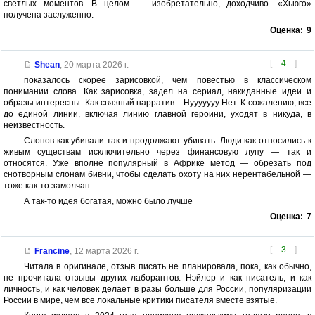
светлых моментов. В целом — изобретательно, доходчиво. «Хьюго»
получена заслуженно.
Оценка:
9
[
4
]
Shean
,
20 марта 2026 г.
показалось скорее зарисовкой, чем повестью в классическом
понимании слова. Как зарисовка, задел на сериал, накиданные идеи и
образы интересны. Как связный нарратив... Нууууууу Нет. К сожалению, все
до единой линии, включая линию главной героини, уходят в никуда, в
неизвестность.
Слонов как убивали так и продолжают убивать. Люди как относились к
живым существам исключительно через финансовую лупу — так и
относятся. Уже вполне популярный в Африке метод — обрезать под
снотворным слонам бивни, чтобы сделать охоту на них нерентабельной —
тоже как-то замолчан.
А так-то идея богатая, можно было лучше
Оценка:
7
[
3
]
Francine
,
12 марта 2026 г.
Читала в оригинале, отзыв писать не планировала, пока, как обычно,
не прочитала отзывы других лаборантов. Нэйлер и как писатель, и как
личность, и как человек делает в разы больше для России, популяризации
России в мире, чем все локальные критики писателя вместе взятые.