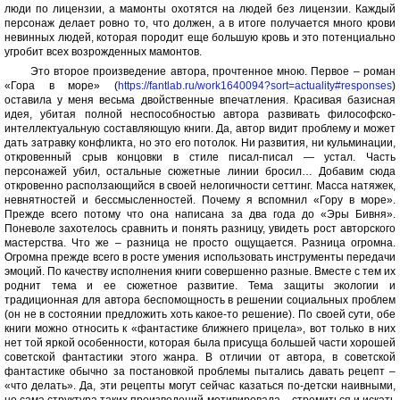
люди по лицензии, а мамонты охотятся на людей без лицензии. Каждый
персонаж делает ровно то, что должен, а в итоге получается много крови
невинных людей, которая породит еще большую кровь и это потенциально
угробит всех возрожденных мамонтов.
Это второе произведение автора, прочтенное мною. Первое – роман
«Гора в море» (
https://fantlab.ru/work1640094?sort=actuality#responses
)
оставила у меня весьма двойственные впечатления. Красивая базисная
идея, убитая полной неспособностью автора развивать философско-
интеллектуальную составляющую книги. Да, автор видит проблему и может
дать затравку конфликта, но это его потолок. Ни развития, ни кульминации,
откровенный срыв концовки в стиле писал-писал — устал. Часть
персонажей убил, остальные сюжетные линии бросил… Добавим сюда
откровенно расползающийся в своей нелогичности сеттинг. Масса натяжек,
невнятностей и бессмысленностей. Почему я вспомнил «Гору в море».
Прежде всего потому что она написана за два года до «Эры Бивня».
Поневоле захотелось сравнить и понять разницу, увидеть рост авторского
мастерства. Что же – разница не просто ощущается. Разница огромна.
Огромна прежде всего в росте умения использовать инструменты передачи
эмоций. По качеству исполнения книги совершенно разные. Вместе с тем их
роднит тема и ее сюжетное развитие. Тема защиты экологии и
традиционная для автора беспомощность в решении социальных проблем
(он не в состоянии предложить хоть какое-то решение). По своей сути, обе
книги можно относить к «фантастике ближнего прицела», вот только в них
нет той яркой особенности, которая была присуща большей части хорошей
советской фантастики этого жанра. В отличии от автора, в советской
фантастике обычно за постановкой проблемы пытались давать рецепт –
«что делать». Да, эти рецепты могут сейчас казаться по-детски наивными,