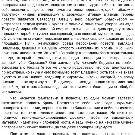
и можно), жить в Москве, зато написано, что в Томск её приходилось
возвращаться «в дешевом плацкартном вагоне – другого билета не могла
себе позволить, – где воняло немытым телом, перегаром, едой, табаком и
туалетной химией вперемешку с дерьмом.» Вторым главным героем
повести является Святослав. Отец у него работает браконьером —
истребляет редкую фауну и бухает, а мама? А мама тоже умерла как дядя
Тимур у Дамиры. «До маминой смерти его жизнь проходила среди угрюмых
городских коробок: тускло освещенный, заваленный мусором подъезд с
облупленными стенами, морозные цветы на окнах спальни, ржавая детская
площадка.» Ну и жемчужиной среди персонажей повести выглядит
Владимир, дедушка и бабушка которого «бежали» из Москвы, ибо были
признаны иноагентами. За что? «За работу в западном благотворительном
фонде, который помогал детям проводить операции по исправлению
заячьей губы! Серьезно? Они заячью губу лечили!» Дедушка не любил
вспоминать о России (я всё же сильно подозреваю, что был агентом под
прикрытием), но внука у него почему-то зовут Владимир, хоть тот и не знает
русского языка. Живёт Владимир с «другом» Энтони, который, по всему
выходит, эксплуатирует Владимира международно-экстремистским
способом, но в российском издании этот момент благоразумно обойдён
вниманием.
Что касается фантастики в повести, то один момент заставил
скептически поднять бровь. Представьте себе, что люди научились
сканировать сознание, переносить его на биологические и небиологические
носители, генетики оживили множество вымерших видов. Но никто не
придумал генномодифицированных дрожжей, чтобы те выращивали
материал, идентичный слоновой кости. А ведь именно на нехватке бивней
построен весь сюжет повести. Да там даже зоопарки штурмуют!
При этом я должен признать, что написана повесть отлично.