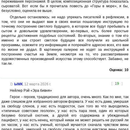
переживания персонажей. В целом, композиционная структура показалась
сыроватой. Вот если бы я прочитала повесть до «Горы в море», я бы,
безусловно, оценила ее выше.
Отдельно остановлюсь: не надо упрекать писателей в рефлексии, в
том, что они не выдают вам в своих книгах пошаговую инструкцию по
точному построению светлого будущего, в котором все будут пребывать в
сытом и довольном удовлетворении, во-первых, есть более простые
рецепты достижения подобных состояний. Во-вторых, знание о том кто
именно и как строит светлое будущее все получили из школьной
программы, освежите эту информацию и попрекайте адресно всех, кто вам
по жизни не додал. В картинную галерею не ходят за инструкцией к
построению счастья на Земле, несмотря на то, что рассматривание
художественных произведений искусства этому способствует. Забавно, не
так ли.
Оценка:
10
[
19
]
ЫМК
,
12 марта 2026 г.
Нейлер Рэй «Эра бивня»
Герои – героев, традиционно для автора, очень много. Как по мне, так
даже слишком для избранного автором формата. У нас есть дама, умершая
за свободу слонов, у нас есть подросток, сын того во что выродились
«типичные советские геологи», у нас есть пара геев, один из которых
безумно богатый охотник, а другой его содержанка и убежденный
пацифист, у нас есть ненец, который никак не может решить не русский ли
он часом, у нас есть ученый, который мучается сначала чувством вины
перед дамой, умершей за свободу слонов, а потом чувством вины перед