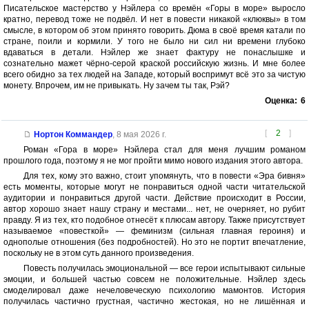
Писательское мастерство у Нэйлера со времён «Горы в море» выросло
кратно, перевод тоже не подвёл. И нет в повести никакой «клюквы» в том
смысле, в котором об этом принято говорить. Дюма в своё время катали по
стране, поили и кормили. У того не было ни сил ни времени глубоко
вдаваться в детали. Нэйлер же знает фактуру не понаслышке и
сознательно мажет чёрно-серой краской российскую жизнь. И мне более
всего обидно за тех людей на Западе, который воспримут всё это за чистую
монету. Впрочем, им не привыкать. Ну зачем ты так, Рэй?
Оценка:
6
[
2
]
Нортон Коммандер
,
8 мая 2026 г.
Роман «Гора в море» Нэйлера стал для меня лучшим романом
прошлого года, поэтому я не мог пройти мимо нового издания этого автора.
Для тех, кому это важно, стоит упомянуть, что в повести «Эра бивня»
есть моменты, которые могут не понравиться одной части читательской
аудитории и понравиться другой части. Действие происходит в России,
автор хорошо знает нашу страну и местами... нет, не очерняет, но рубит
правду. Я из тех, кто подобное отнесёт к плюсам автору. Также присутствует
называемое «повесткой» — феминизм (сильная главная героиня) и
однополые отношения (без подробностей). Но это не портит впечатление,
поскольку не в этом суть данного произведения.
Повесть получилась эмоциональной — все герои испытывают сильные
эмоции, и большей частью совсем не положительные. Нэйлер здесь
смоделировал даже нечеловеческую психологию мамонтов. История
получилась частично грустная, частично жестокая, но не лишённая и