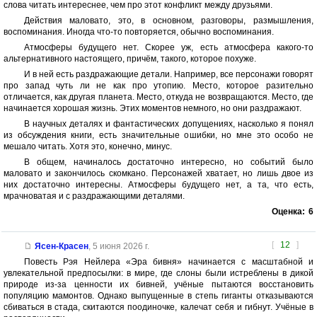
слова читать интереснее, чем про этот конфликт между друзьями.
Действия маловато, это, в основном, разговоры, размышления,
воспоминания. Иногда что-то повторяется, обычно воспоминания.
Атмосферы будущего нет. Скорее уж, есть атмосфера какого-то
альтернативного настоящего, причём, такого, которое похуже.
И в ней есть раздражающие детали. Например, все персонажи говорят
про запад чуть ли не как про утопию. Место, которое разительно
отличается, как другая планета. Место, откуда не возвращаются. Место, где
начинается хорошая жизнь. Этих моментов немного, но они раздражают.
В научных деталях и фантастических допущениях, насколько я понял
из обсуждения книги, есть значительные ошибки, но мне это особо не
мешало читать. Хотя это, конечно, минус.
В общем, начиналось достаточно интересно, но событий было
маловато и закончилось скомкано. Персонажей хватает, но лишь двое из
них достаточно интересны. Атмосферы будущего нет, а та, что есть,
мрачноватая и с раздражающими деталями.
Оценка:
6
[
12
]
Ясен-Красен
,
5 июня 2026 г.
Повесть Рэя Нейлера «Эра бивня» начинается с масштабной и
увлекательной предпосылки: в мире, где слоны были истреблены в дикой
природе из-за ценности их бивней, учёные пытаются восстановить
популяцию мамонтов. Однако выпущенные в степь гиганты отказываются
сбиваться в стада, скитаются поодиночке, калечат себя и гибнут. Учёные в