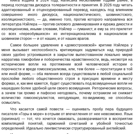
Книга издана в 2024 году, написана несколькими годами ранее, в
период господства дискурса толерантности и принятия. В 2026 году читать
адаптированный и отцензурированный перевод, находясь под влиянием
совершенно иного дискурса, националистического, шовинистского,
изоляционистского, — да, именно того, против которого направлена вся
литература Нэйлера — против силового доминирования и куража дикости и
изоляционизма, иными словами, Нэйлер — гуманист, и ему за это прилетит
со всех «переобувшихся» из интернационализма в национализм и
шовинизм сторон — и от наших, и от наших врагов.
Самое большее удивление в «домостроевской» критике Нэйлера у
меня вызывает неспособность критикующих задуматься над природой
своих удобно устроившихся в закрытом выпестованном локально мирке
нарратива гомофобии и поборничества нравственности, ведь, несмотря на
истерические вопли на протяжении всей человеческой истории о
порочности и вреде гомосексуализма, или, тем более — проституции в той
или иной форме, — оба явления всегда существовали в любой социальной
прослойке любого общественного строя в присущих времени и месту
формах, и, как мне кажется, будет существовать под возмущенные вопли не
нашедших более удобной цели своего возмущения. Риторические вопросы,
а зачем так громко и пафосно негодовать, почему остракизм не снижает
количество гомосексуалистов, негодующие, по-видимому, не способны
осмыслить.
Что касается самой повести — оценивать пробу пера будущего
писателя «Горы в море» в отрыве от впечатления от нее невозможно. Язык
(оригинал) — тот, что хочется смаковать, разворачивается в восприятии
компиляцией понятий, гармонией сочетаний и убойной точностью
определений. Идеально лингвистически структурированный английский.