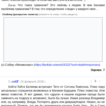
твоих тезисов происходит в попытках выступить в антитезе. :)
З.ы.ы. Что такое гуманизм? Это любовь к людям. В чем базовая
проблема гуманизма? В том, что определение «люди» у каждого свое...
Спойлер (раскрытие сюжета)
(кликните по нему, чтобы увидеть)
»... когда мы слышим слова «Все люди созданы равными», то сегодня
мы верим — в отличие от самих авторов Декларации (американская
декларация независимости) тогда, в восемнадцатом веке — что все
люди, а не только мужчины, созданы равными; женщины имеют точно
такое же право на жизнь, свободу и стремление к счастью.
— Более того: когда Джефферсон подписывал этот документ, то
под «людьми» он понимал лишь белых людей. Чёрные, такие, как я,
не были в его глазах людьми; в конце концов, он сам владел рабами и
таким образом нёс личную ответственность за лишение их свободы.
«
(с) Сойер «Мнемоскан» (
https://fantlab.ru/work26320?sort=date#responses
)
Оценка:
7
[
8
]
слОГ
,
24 февраля 2026 г.
Хойти-Тойти Беляева встречает Тито от Сетона-Томпсона. Плюс пару
актуальных страшилок возможных в близком будущем. Плюс повестка. Или
минус повестка. Я вот думаю, что «друга» в нашем издании проще было
заменить на подругу и, возможно, было бы лучше. Какая разница Владимир
или, ну, например, Влада. Потерять друга или девушку/парня. Нюанс, но не
критичный. Правда, тут же бы вспомнился рассказ Боба Шоу... Да и Слон