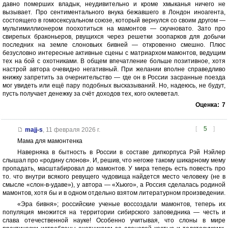
давно померших владык, неудивительно и кроме хмыканья ничего не
вызывает. Про сентиментального внука бежавшего в Лондон иноагента,
состоящего в гомосексуальном союзе, который вернулся со своим другом —
мультимиллионером поохотиться на мамонтов — скучновато. Зато про
свирепых браконьеров, рвущихся через решетки зоопарков для добычи
последних на земле слоновьих бивней — откровенно смешно. Плюс
безусловно интересные активные сцены с матриархом мамонтов, ведущим
тех на бой с охотниками. В общем впечатление больше позитивное, хотя
настрой автора очевидно негативный. При желании вполне справедливо
книжку запретить за очернительство — где он в России засранные поезда
мог увидеть или ещё пару подобных высказываний. Но, надеюсь, не будут,
пусть получает денежку за счёт доходов тех, кого оклеветал.
Оценка:
7
[
5
]
majj-s
,
11 февраля 2026 г.
Мама для мамонтенка
Наверняка в бытность в России в составе дипкорпуса Рэй Нэйлер
слышал про «родину слонов». И, решив, что негоже такому шикарному мему
пропадать, масштабировал до мамонтов. У мира теперь есть повесть про
то. что внутри всякого ревущего чудовища найдется место человеку (не в
смысле «слон-в-удаве»), у автора — «Хьюго», а Россия сделалась родиной
мамонтов, хотя бы и в одном отдельно взятом литературном произведении.
«Эра бивня»; российские ученые воссоздали мамонтов, теперь их
популяция множится на территории сибирского заповедника — честь и
слава отечественной науке! Особенно учитывая, что слоны в мире