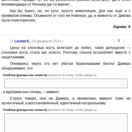
Килиманджаро от Резника где-то маячит...
Как бы Хьюго, но, по сути, просто компиляция. Для нас ещё и с
привкусом клюквы. Осьминоги от того же Нэйлера, да, и мамонты от Дивова
были поинтереснее.
Оценка:
6
[
9
]
Leonid K.
,
24 февраля 2026 г.
Цены на слоновью кость взлетают до небес, такое допущение —
слоновая кость стала как золото. Поэтому слонов истребляют вместе с
защитниками.
Очнувшись через сто лет убитая браконьерами биолог Дамира
обнаруживает, что
Спойлер (раскрытие сюжета)
(кликните по нему, чтобы увидеть)
кругом пьют и воруют
, а вдобавок она теперь — мамонт.
Строго говоря, она не Дамира, а мнемоскан, мамонт тоже не
аутентичный, а восстановленный, идентичный натуральному.
Спойлер (раскрытие сюжета)
(кликните по нему, чтобы увидеть)
Настоящая Дамира не в мамонте, а в гиене огненной, потому как при
жизни набила шесть фрагов из числа браконьеров и ничуть не
каялась.