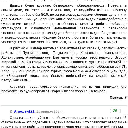
Дальше будет кроваво, безнадежно, обнадеживающе. Повесть, в
самом деле, интересная и компактная, не поддайся Фанзон соблазну
гигантомании, было бы 8/10, но за рассказы, которыми сборник дополнили
для объема — минус балл. Все они о различных видах взаимодействия с
существами второй природы, от беспилотников и роботов-собак до
скафандров и симулякров дополненной реальности с переносом
человеческого сознания в тела других биологических видов. Везде экология
и псевдо-социальность (бедные беднеют, богатые богатеют, маленькому
человеку нет больше места на земле, и, ах-ах, куда катится этот мир?)
В рассказы Нэйлер натолкал впечатлений от своей дипломатической
работы в Туркменистане, Таджикистане, Казахстане, Кыргызстане,
Афганистане, Азербайджане, Вьетнаме и Косово плюс немного Второй
Мировой с Холокостом. Абсолютное большинство муть с претензией на
интеллектуальность, которую исчерпывающе описывает аббревиатура УГ.
Хороши «Тень его крыл» про туркменского мальчика и Аватара-в-цилиндре,
и «Вчерашний волк» про боевую робо-собаку на службе казахской
пастушьей семьи.
Короткая проза серьезное испытание, не всякий пишущий его
проходит. Но аудиоверсия от Игоря Князева хороша. Невзирая.
Оценка:
7
[
26
]
Алексей121
,
21 января 2024 г.
Одна из тенденций, которая безусловно нравится мне в англоязычной
фантастике — это отдельные издания повестей, что позволяет авторам не
раздувать свои работы до размеров романа для возможности публикации.