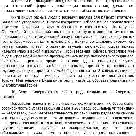
Идеализм как движущая жажда бегства от смерти — кредо писателя,
при отточенной форме и композиции повествования, делает его
произведение совершенным. Читать такое — абсолютное наслаждение.
Книги пишут разные люди с разными целями для разных читателей.
Банальное утверждение. В моем восприятии Нэйлер пишет произведения
искусства, которыми я хочу любоваться и восторгаться. Не могу не.
Огромнейший читательский опыт писателя вкупе с многолетним опытом
ассимилирования, коммуникаций и изучения самых различных социальных
групп, сформировал, как я думаю, его интуитивное владение словом, его
тексты словно плетут отражение текущей реальности сквозь призму
идеалов классической литературы. Произведения Нэйлера позволяют мне
видеть срез моей жизни по-другому, отнюдь не ожидая счастливого финала,
писатель — реалист, эрудит и вполне здраво оценивает текущие
перспективы развития глобальных трендов, при этом он показывает
глубину, красоту и гармонию самой обыденной жизни. Я сейчас вспоминаю
совместную трапезу Дамиры и ее матери в условном пост-советском
Томске. Или решение Владимира раз и навсегда оборвать счастливый и
благополучный союз.
Но. Буду придерживаться своего кредо никогда не спойлерить в
отзыве.
Персонажи повести мне показались схематичными, их безусловная
соотносимость с устаревающими даже в 2024 году социальными трендами
— недостаток, либо безответственность по отношению к здравому смыслу.
И в том, и в другом случае — схематичность. Научная основа произведения
— перенос сознания и адаптация человеческого сознания в совершенно
другом организме, серьезно не воспринимается, мне это прямо
«бросилось» в глаза, даже в процессе увлеченного погружения в