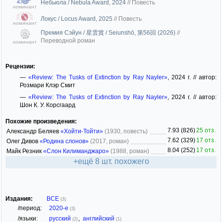
Небьюла / Nebula Award, 2024
//
Повесть
номинант
Локус / Locus Award, 2025
//
Повесть
номинант
Премия Сэйун / 星雲賞 / Seiunshō, 第56回 (2026)
//
Переводной роман
номинант
Рецензии:
—
«Review: The Tusks of Extinction by Ray Nayler»
, 2024 г. // автор:
Розмари Клэр Смит
—
«Review: The Tusks of Extinction by Ray Nayler»
, 2024 г. // автор:
Шон К. У. Корсгаард
Похожие произведения:
7.93 (826)
25 отз.
Александр Беляев
«Хойти-Тойти»
(1930, повесть)
7.62 (329)
17 отз.
Олег Дивов
«Родина слонов»
(2017, роман)
8.04 (252)
17 отз.
Майк Резник
«Слон Килиманджаро»
(1988, роман)
+ещё 8 шт. похожего
Издания:
ВСЕ
(3)
/период:
2020-е
(3)
/языки:
русский
,
английский
(2)
(1)