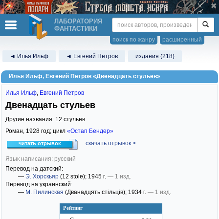
ЛАБОРАТОРИЯ
ФАНТАСТИКИ
поиск по жанру
расширенный
◄ Илья Ильф
◄ Евгений Петров
издания (218)
Илья Ильф, Евгений Петров «Двенадцать стульев»
Илья Ильф
,
Евгений Петров
Двенадцать стульев
Другие названия: 12 стульев
Роман,
1928
год; цикл
«Остап Бендер»
скачать отрывок >
читать отрывок
Язык написания: русский
Перевод на датский:
—
Э. Хорскьяр
(12 stole)
; 1945 г.
— 1 изд.
Перевод на украинский:
—
М. Пилинская
(Дванадцять стiльцiв)
; 1934 г.
— 1 изд.
Рейтинг