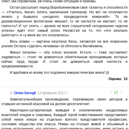
текст, как справочник, уж очень схожи ситуации и приёмы.
Остап рассыпает перед Воробьяниновым свои таланты и способности
— «Учитесь, Киса!» (опять заклинания тренеров). Но вот не получается
ничего у бывшего «уездного предводителя команчей». То ли
дореволюционное воспитание мешает, то ли наглости не хватает, то ли
глупость? И тут опять — далеко не всех слушателей сегодняшних «курсов
успеха» ждёт этот самый успех. Несмотря на то, что «это реально
работает» и «у меня же это получилось».
Весь роман — картина неуспеха Кисы, несмотря на все искренние
усилия Остапа «сделать человека» из Ипполита Матвеевича.
Финал печален — оба плохо кончили. Кстати — тоже заставляет
задуматься — стоит ли доверяться обаятельным проходимцам, которых
сейчас пруд пруди. И стоит ли доверяться своей наглости и
предприимчивости.
И вдобавок ко всему это подлинно юмористическая книга! )))
Оценка:
10
[
17
]
Orion-Seregil
,
13 февраля 2017 г.
Замечательнейшее произведение, пережившее своих авторов и
ставшее истинной классикой на долгие десятилетия!
Авантюрно-сатирическая комедия о злоключениях неудачливых
искателей кладов и сокровищ. Каждый герой повествования представляет
собой некое клише на отдельно взятого представителя профессии,
сословия общества или класса. Роман на столько живой и объемный в
плане исполнения, что картины, описываемые авторами, живо встают в