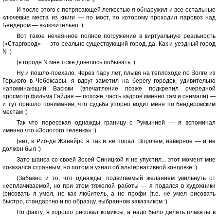
И после этого с потрясающей легкостью я обнаружил и все остальные
ключевые места из книги — по мост, по которому проходил паровоз над
Бендером — включительно :)
Вот такое нечаянное полное погружение в виртуальную реальность
(«Старгород» — это реально существующий город, да. Как и уездный город
N :)
(в городе N мне тоже довелось побывать :)
Ну и пошло-поехало. Через пару лет, плывя на теплоходе по Волге из
Горького в Чебоксары, я вдруг заметил на берегу городок, удивительно
напоминающий Васюки (впечатление позже подкрепил очередной
просмотр фильма Гайдая — похоже, часть кадров именно там и снимали) —
и тут пришло понимание, что судьба упорно водит меня по бендеровским
местам :)
Так что пересекая однажды границу с Румынией — я вспоминал
именно что «Золотого теленка» :)
(нет, в Рио-де Жанейро я так и не попал. Впрочем, наверное — и не
должен был :)
Зато шанса со своей Зосей Синицкой я не упустил... этот момент мне
показался странным, но потом я узнал об альтернативной концовке :)
(Забавно и то, что однажды, подвигаемый желанием увильнуть от
неоплачиваемой, но при этом тяжелой работы — я подался в художники
(рисовать я умел, но как любитель, а не профи (т.е. не умел рисовать
быстро, стандартно и по образцу, выбранном заказчиком :)
По факту, я хорошо рисовал комиксы, а надо было делать плакаты в