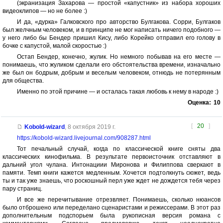
(экранизация Захарова — простой «капустник» из набора хороших
видеоклипов — но не более :)
И да, «дурка» Галковского про авторство Булгакова. Сорри, Булгаков
был желчным человеком, и в принципе не мог написать ничего подобного —
у него либо бы Бендер пришил Кису, либо Корейко отправил его голову в
бочке с капустой, малой скоростью :)
Остап Бендер, конечно, жулик. Но немного побывав на его месте —
понимаешь, что жуликом сделали его обстоятельства времени, изначально
же был он бодрым, добрым и веселым человеком, отнюдь не потерянным
для общества.
Именно по этой причине — и осталась такая любовь к нему в народе :)
Оценка:
10
[
20
]
Kobold-wizard
,
8 октября 2019 г.
https://kobold-wizard.livejournal.com/908287.html
Тот печальный случай, когда по классической книге сняты два
классических кинофильма. В результате первоисточник отставляют в
дальний угол чулана. Интонациии Миронова и Филиппова сверкают в
памяти. Темп книги кажется медленным. Хочется подтолкнуть сюжет, ведь
ты и так уже знаешь, что роскошный перл уже ждет не дождется тебя через
пару страниц.
И все же перечитывание отрезвляет. Понимаешь, сколько нюансов
было отброшено или переделано сценаристами и режиссерами. В этот раз
дополнительным подспорьем была рукописная версия романа с