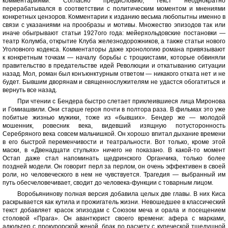
комментариями. Согласно предисловию, текст неоднократно
перерабатывался в соответствии с политическим моментом и мнениями
конкретных цензоров. Комментарии к изданию весьма любопытны именно в
связи с указаниями на прообразы и мотивы. Множество эпизодов так или
иначе обыгрывают статьи 1927ого года: мейерхольдовские постановки —
театр Колумба, открытие Клуба железнодорожников, а также статьи нового
Уголовного кодекса. Комментаторы даже хронологию романа привязывают
к конкретным точкам — началу борьбы с троцкистами, которые обвиняли
правительство в предательстве идей Революции и откатыванию ситуации
назад. Мол, роман был конъюнктурным ответом — никакого отката нет и не
будет. Бывшим дворянам и священнослужителям не удастся обогатиться и
вернуть все назад.
При чтении с Бендера быстро слетает приклеившиеся лица Миронова
и Гомиашвили. Они старше героя почти в полтора раза. В фильмах это уже
побитые жизнью мужики, тоже из «бывших». Бендер же — молодой
мошенник, ровесник века, видевший изящную потусторонность
Серебряного века совсем мальчишкой. Он хорошо впитал дыхание времени
в его быстрой переменчивости и театральности. Вот только, кроме этой
маски, в «Двенадцати стульях» ничего не показано. В какой-то момент
Остап даже стал напоминать щедринского Органчика, только более
поздней модели. Он говорит перл за перлом, он очень эффективен в своей
роли, но человеческого в нем не чувствуется. Трагедия — выбранный им
путь обесчеловечивает, сводит до человека-функции с товарным лицом.
Воробьянинову полная версия добавила целых две главы. В них Киса
раскрывается как кутила и прожигатель жизни. Невошедшее в классический
текст добавляет красок эпизодам с Союзом меча и орала и посещением
столовой «Прага». Он авантюрист своего времени: афера с марками,
адюльтер с прокурорской женой, брак по расчету с купеческой тщедушной