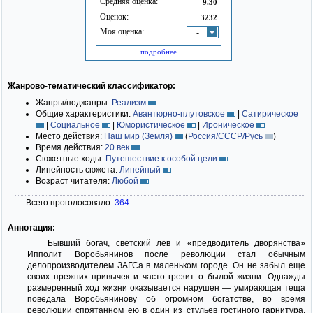
Средняя оценка:
9.30
Оценок:
3232
Моя оценка:
-
подробнее
Жанрово-тематический классификатор:
Жанры/поджанры:
Реализм
Общие характеристики:
Авантюрно-плутовское
|
Сатирическое
|
Социальное
|
Юмористическое
|
Ироническое
Место действия:
Наш мир (Земля)
(
Россия/СССР/Русь
)
Время действия:
20 век
Сюжетные ходы:
Путешествие к особой цели
Линейность сюжета:
Линейный
Возраст читателя:
Любой
Всего проголосовало:
364
Аннотация:
Бывший богач, светский лев и «предводитель дворянства»
Ипполит Воробьянинов после революции стал обычным
делопроизводителем ЗАГСа в маленьком городе. Он не забыл еще
своих прежних привычек и часто грезит о былой жизни. Однажды
размеренный ход жизни оказывается нарушен — умирающая теща
поведала Воробьянинову об огромном богатстве, во время
революции спрятанном ею в один из стульев гостиного гарнитура.