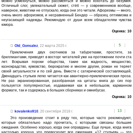
можно усмехнуться, можно рассмеяться и можно хохотать до безумия.
Отличный слог, увлекательный сюжет, стёб — у современников вообще,
наверное, животики не отпускало, когда они это читали. Афоризмы — много,
очень много афоризмов, и несравненный Бендер — образец оптимизма и
неугасающей надежды. Рекомендую от души всем обладателям чувства
юмора.
Оценка:
10
[
5
]
Old_Gonsalez
,
22 марта 2025 г.
Приключения двух охотников за табуретками, простите, за
бриллиантами, приводят в восторг читателей уже на протяжении почти ста
лет. Вскрывая пороки общества, такие как жадность, мещанство,
казнокрадство, кумовство, бюрократию и многие другие, роман не теряет
своей актуальности и по сей день. Вместе с сатирической составляющей,
Двенадцать стульев легко читается как авантюрно-приключенческая проза.
Не раз экранизированная, разобранная на цитаты книга до сих пор
пользуется популярностью, издаваемая как в небольшом, карманном
формате, так и содержась в больших сборниках и омнибусах.
Оценка:
10
[
13
]
kovalenko910
,
20 сентября 2018 г.
Это произведение стоит в ряду тех, которые часто рекомендуют,
которые обязательно надо прочитать, с которыми связаны большие
ожидания. Особенно хорошо, когда они оправданы. Еще лучше, когда книга
настолько хороша, что превосходит все ожидания. «12 стульев» — это