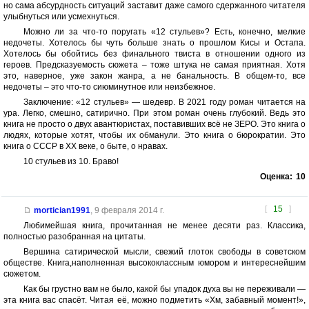
но сама абсурдность ситуаций заставит даже самого сдержанного читателя
улыбнуться или усмехнуться.
Можно ли за что-то поругать «12 стульев»? Есть, конечно, мелкие
недочеты. Хотелось бы чуть больше знать о прошлом Кисы и Остапа.
Хотелось бы обойтись без финального твиста в отношении одного из
героев. Предсказуемость сюжета – тоже штука не самая приятная. Хотя
это, наверное, уже закон жанра, а не банальность. В общем-то, все
недочеты – это что-то сиюминутное или неизбежное.
Заключение: «12 стульев» — шедевр. В 2021 году роман читается на
ура. Легко, смешно, сатирично. При этом роман очень глубокий. Ведь это
книга не просто о двух авантюристах, поставивших всё не ЗЕРО. Это книга о
людях, которые хотят, чтобы их обманули. Это книга о бюрократии. Это
книга о СССР в XX веке, о быте, о нравах.
10 стульев из 10. Браво!
Оценка:
10
[
15
]
mortician1991
,
9 февраля 2014 г.
Любимейшая книга, прочитанная не менее десяти раз. Классика,
полностью разобранная на цитаты.
Вершина сатирической мысли, свежий глоток свободы в советском
обществе. Книга,наполненная высококлассным юмором и интереснейшим
сюжетом.
Как бы грустно вам не было, какой бы упадок духа вы не переживали —
эта книга вас спасёт. Читая её, можно подметить «Хм, забавный момент!»,