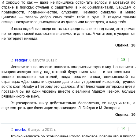
И хорошо то как — даже не пришлось остригать волосы и мотаться по
стране в поисках стульев с зашитыми в них бриллиантами. Забудем о
праведности, подвижничестве, служении. Немного смекалки и много
цинизма — теперь добро само течёт тебе в руки. В каждом тучном
священнослужителе, выходящем из джипа или мерседеса, я вижу тебя.
И пока подобные люди не только среди нас, но и над нами, этот роман
не потеряет своей важности и значимости для нас. А читателя, я уверен, он
не потеряет никогда.
Оценка:
10
[
18
]
rediger
,
8 августа 2011 г.
Исключительно нелегко написать юмористическую книгу. Но написать
юмористическую книгу, над которой будут смеяться — и как смеяться —
многие поколения читателей, когда реалии эпохи, описываемой на
страницах «Двенадцати стульев» давно станут древней историей, труднее
во сто крат. Ильфу и Петрову это удалось. Этот блестящий авторский дуэт я
поставил бы на один уровень вместе с великим Марком Твеном, больше
рядом никого не вижу.
Рецензировать книгу действительно бесполезно, ее надо читать, а
еще смотреть две блестящие экранизации: Л. Гайдая и М. Захарова.
Оценка:
10
[
19
]
morbo
,
6 августа 2011 г.
Трудно написать об этом романе что-то толковое, потому что я прирос