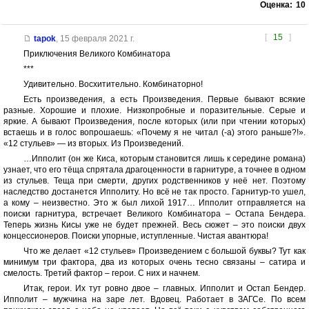
Оценка:
10
[
15
]
tapok
,
15 февраля 2021 г.
Приключения Великого Комбинатора
***
Удивительно. Восхитительно. Комбинаторно!
Есть произведения, а есть Произведения. Первые бывают всякие
разные. Хорошие и плохие. Низкопробные и поразительные. Серые и
яркие. А бывают Произведения, после которых (или при чтении которых)
встаешь и в голос вопрошаешь: «Почему я не читал (-а) этого раньше?!».
«12 стульев» — из вторых. Из Произведений.
…Ипполит (он же Киса, которым становится лишь к середине романа)
узнает, что его тёща спрятала драгоценности в гарнитуре, а точнее в одном
из стульев. Теща при смерти, других родственников у неё нет. Поэтому
наследство достанется Ипполиту. Но всё не так просто. Гарнитур-то ушел,
а кому – неизвестно. Это ж был лихой 1917… Ипполит отправляется на
поиски гарнитура, встречает Великого Комбинатора – Остапа Бендера.
Теперь жизнь Кисы уже не будет прежней. Весь сюжет – это поиски двух
концессионеров. Поиски упорные, иступленные. Чистая авантюра!
Что же делает «12 стульев» Произведением с большой буквы? Тут как
минимум три фактора, два из которых очень тесно связаны – сатира и
смелость. Третий фактор – герои. С них и начнем.
Итак, герои. Их тут ровно двое – главных. Ипполит и Остап Бендер.
Ипполит – мужчина на заре лет. Вдовец. Работает в ЗАГСе. По всем