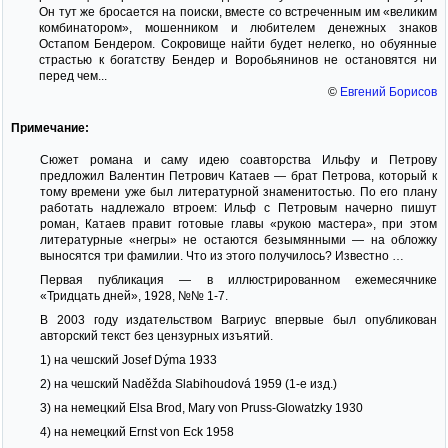
Он тут же бросается на поиски, вместе со встреченным им «великим
комбинатором», мошенником и любителем денежных знаков
Остапом Бендером. Сокровище найти будет нелегко, но обуянные
страстью к богатству Бендер и Воробьянинов не остановятся ни
перед чем...
©
Евгений Борисов
Примечание:
Сюжет романа и саму идею соавторства Ильфу и Петрову
предложил Валентин Петрович Катаев — брат Петрова, который к
тому времени уже был литературной знаменитостью. По его плану
работать надлежало втроем: Ильф с Петровым начерно пишут
роман, Катаев правит готовые главы «рукою мастера», при этом
литературные «негры» не остаются безымянными — на обложку
выносятся три фамилии. Что из этого получилось? Известно …
Первая публикация — в иллюстрированном ежемесячнике
«Тридцать дней», 1928, №№ 1-7.
В 2003 году издательством Вагриус впервые был опубликован
авторский текст без цензурных изъятий.
1) на чешский Josef Dýma 1933
2) на чешский Naděžda Slabihoudová 1959 (1-е изд.)
3) на немецкий Elsa Brod, Mary von Pruss-Glowatzky 1930
4) на немецкий Ernst von Eck 1958