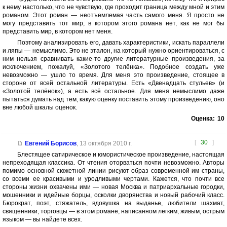
к нему настолько, что не чувствую, где проходит граница между мной и этим
романом. Этот роман — неотъемлемая часть самого меня. Я просто не
могу представить тот мир, в котором этого романа нет, как не мог бы
представить мир, в котором нет меня.
Поэтому анализировать его, давать характеристики, искать параллели
и ляпы — немыслимо. Это не эталон, на который нужно ориентироваться, с
ним нельзя сравнивать какие-то другие литературные произведения, за
исключением, пожалуй, «Золотого телёнка». Подобное создать уже
невозможно — ушло то время. Для меня это произведение, стоящее в
стороне от всей остальной литературы. Есть «Двенадцать стульев» (и
«Золотой телёнок»), а есть всё остальное. Для меня немыслимо даже
пытаться думать над тем, какую оценку поставить этому произведению, оно
вне любой шкалы оценок.
Оценка:
10
[
30
]
Евгений Борисов
,
13 октября 2010 г.
Блестящее сатирическое и юмористическое произведение, настоящая
непреходящая классика. От чтения оторваться почти невозможно. Авторы
помимо основной сюжетной линии рисуют образ современной им страны,
со всеми ее красивыми и уродливыми чертами. Кажется, что почти все
стороны жизни охвачены ими — новая Москва и патриархальные городки,
мошенники и идейные борцы, осколки дворянства и новый рабочий класс.
Бюрократ, поэт, стяжатель, вдовушка на выданье, любители шахмат,
священники, торговцы — в этом романе, написанном легким, живым, острым
языком — вы найдете всех.