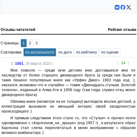
Отзывы читателей
Рейтинг отзыва
Страницы:
1
2
3
Сортировка:
по актуальности
по дате
по рейтингу
по оценке
[
14
]
1001
,
26 марта 2025 г.
Мне повезло — среди кучи детских книг, доставшихся мне по
наследству от более старшего двоюродного брата (а среди них были и
такие бешено популярные книги как «Урфин Джюс» 1963 года изд. :),
оказался, возможно что и случайно — томик «Двенадцать стульев. Золотой
теленок», изданный в Алма-Ате в 1958 году (там тогда служил отец моего
двоюродного брата).
Обложка книги (несмотря на ее толщину) выглядела вполне детской, а
иллюстрации вызывали не меньший интерес своей загадочностью
происходящего :)
И прямым следствием этого стало то, что «Стулья» я прочел почти
одновременно с «Карлсоном_на _крыше» (изд 1957 г) , в результате образ
Карлсона стал слегка переплетаться в моем воображении с образом
великого комбинатора :)