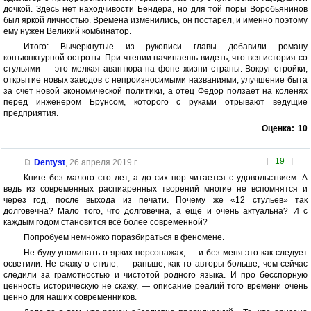
дочкой. Здесь нет находчивости Бендера, но для той поры Воробьянинов
был яркой личностью. Времена изменились, он постарел, и именно поэтому
ему нужен Великий комбинатор.
Итого: Вычеркнутые из рукописи главы добавили роману
конъюнктурной остроты. При чтении начинаешь видеть, что вся история со
стульями — это мелкая авантюра на фоне жизни страны. Вокруг стройки,
открытие новых заводов с непроизносимыми названиями, улучшение быта
за счет новой экономической политики, а отец Федор ползает на коленях
перед инженером Брунсом, которого с руками отрывают ведущие
предприятия.
Оценка:
10
[
19
]
Dentyst
,
26 апреля 2019 г.
Книге без малого сто лет, а до сих пор читается с удовольствием. А
ведь из современных распиаренных творений многие не вспомнятся и
через год, после выхода из печати. Почему же «12 стульев» так
долговечна? Мало того, что долговечна, а ещё и очень актуальна? И с
каждым годом становится всё более современной?
Попробуем немножко поразбираться в феномене.
Не буду упоминать о ярких персонажах, — и без меня это как следует
осветили. Не скажу о стиле, — раньше, как-то авторы больше, чем сейчас
следили за грамотностью и чистотой родного языка. И про бесспорную
ценность историческую не скажу, — описание реалий того времени очень
ценно для наших современников.