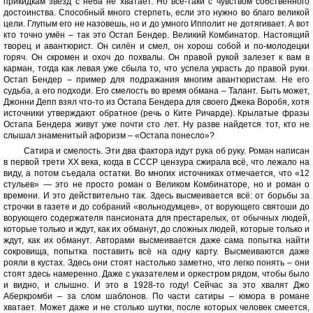
прикидкам звезд с неба не хватает. Но всё-таки с чувством собственного
достоинства. Способный много стерпеть, если это нужно во благо великой
цели. Глупым его не назовешь, но и до умного Ипполит не дотягивает. А вот
кто точно умён – так это Остап Бендер. Великий Комбинатор. Настоящий
творец и авантюрист. Он силён и смел, он хорош собой и по-молодецки
горяч. Он скромен и охоч до похвалы. Он правой рукой залезет к вам в
карман, тогда как левая уже сбыла то, что успела украсть до правой руки.
Остап Бендер – пример для подражания многим авантюристам. Не его
судьба, а его подходи. Его смелость во время обмана – Талант. Быть может,
Джонни Депп взял что-то из Остапа Бендера для своего Джека Воробя, хотя
источники утверждают обратное (речь о Ките Ричарде). Крылатые фразы
Остапа Бендера живут уже почти сто лет. Ну разве найдется тот, кто не
слышал знаменитый афоризм – «Остапа понесло»?
Сатира и смелость. Эти два фактора идут рука об руку. Роман написан
в первой трети XX века, когда в СССР цензура сжирала всё, что лежало на
виду, а потом съедала остатки. Во многих источниках отмечается, что «12
стульев» — это не просто роман о Великом Комбинаторе, но и роман о
времени. И это действительно так. Здесь высмеивается всё: от борьбы за
строчки в газете и до собраний «вольнодумцев», от ворующего святоши до
ворующего содержателя пансионата для престарелых, от обычных людей,
которые только и ждут, как их обманут, до сложных людей, которые только и
ждут, как их обманут. Авторами высмеивается даже сама попытка найти
сокровища, попытка поставить всё на одну карту. Высмеиваются даже
рояли в кустах. Здесь они стоят настолько заметно, что легко понять – они
стоят здесь намеренно. Даже с указателем и оркестром рядом, чтобы было
и видно, и слышно. И это в 1928-то году! Сейчас за это хвалят Джо
Аберкромби – за слом шаблонов. По части сатиры – юмора в романе
хватает. Может даже и не столько шутки, после которых человек смеется,