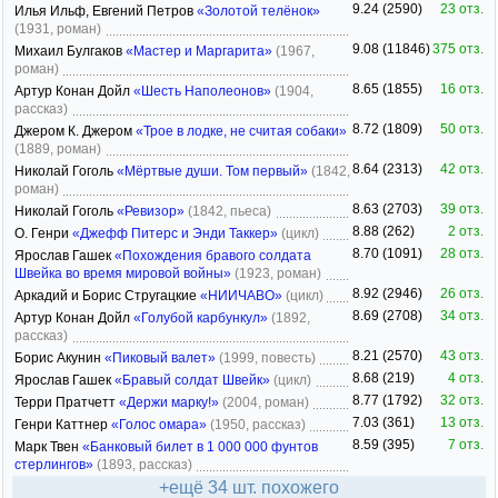
9.24 (2590)
23 отз.
Илья Ильф, Евгений Петров
«Золотой телёнок»
(1931, роман)
9.08 (11846)
375 отз.
Михаил Булгаков
«Мастер и Маргарита»
(1967,
роман)
8.65 (1855)
16 отз.
Артур Конан Дойл
«Шесть Наполеонов»
(1904,
рассказ)
8.72 (1809)
50 отз.
Джером К. Джером
«Трое в лодке, не считая собаки»
(1889, роман)
8.64 (2313)
42 отз.
Николай Гоголь
«Мёртвые души. Том первый»
(1842,
роман)
8.63 (2703)
39 отз.
Николай Гоголь
«Ревизор»
(1842, пьеса)
8.88 (262)
2 отз.
О. Генри
«Джефф Питерс и Энди Таккер»
(цикл)
8.70 (1091)
28 отз.
Ярослав Гашек
«Похождения бравого солдата
Швейка во время мировой войны»
(1923, роман)
8.92 (2946)
26 отз.
Аркадий и Борис Стругацкие
«НИИЧАВО»
(цикл)
8.69 (2708)
34 отз.
Артур Конан Дойл
«Голубой карбункул»
(1892,
рассказ)
8.21 (2570)
43 отз.
Борис Акунин
«Пиковый валет»
(1999, повесть)
8.68 (219)
4 отз.
Ярослав Гашек
«Бравый солдат Швейк»
(цикл)
8.77 (1792)
32 отз.
Терри Пратчетт
«Держи марку!»
(2004, роман)
7.03 (361)
13 отз.
Генри Каттнер
«Голос омара»
(1950, рассказ)
8.59 (395)
7 отз.
Марк Твен
«Банковый билет в 1 000 000 фунтов
стерлингов»
(1893, рассказ)
+ещё 34 шт. похожего