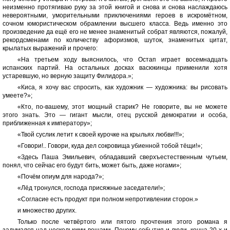
неизменно протягиваю руку за этой книгой и снова и снова наслаждаюсь
невероятными, уморительными приключениями героев в искромётном,
сочном юмористическом обрамлении высшего класса. Ведь именно это
произведение да ещё его не менее знаменитый собрат являются, пожалуй,
рекордсменами по количеству афоризмов, шуток, знаменитых цитат,
крылатых выражений и прочего:
«На третьем ходу выяснилось, что Остап играет восемнадцать
испанских партий. На остальных досках васюкинцы применили хотя
устаревшую, но верную защиту Филидора.»;
«Киса, я хочу вас спросить, как художник — художника: вы рисовать
умеете?»;
«Кто, по-вашему, этот мощный старик? Не говорите, вы не можете
этого знать. Это — гигант мысли, отец русской демократии и особа,
приближенная к императору»;
«Твой суслик летит к своей курочке на крыльях любви!!!»;
«Говори!.. Говори, куда дел сокровища убиенной тобой тёщи!»;
«Здесь Паша Эмильевич, обладавший сверхъестественным чутьем,
понял, что сейчас его будут бить, может быть, даже ногами»;
«Почём опиум для народа?»;
«Лёд тронулся, господа присяжные заседатели!»;
«Согласие есть продукт при полном непротивлении сторон.»
и множество других.
Только после четвёртого или пятого прочтения этого романа я