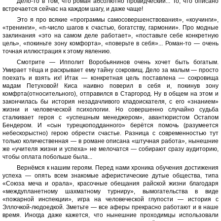
Дело-то в том, что роман абсолютно провидческий... То, что описано
встречается сейчас на каждом шагу, и даже чаще!
Это я про всякие «программы самосовершенствования», «коучинги»,
«тренинги», «n-число шагов к счастью, богатству, гармонии». Про модные
заклинания «это на самом деле работает», «поставьте себе конкретную
цель», «покиньте зону комфорта», «поверьте в себя»... Роман-то — очень
точная иллюстрация к этому явлению.
Смотрите — Ипполит Воробьянинов очень хочет быть богатым.
Умирает тёща и раскрывает ему тайну сокровищ. Дело за малым — просто
поехать и взять их! Итак — конкретная цель поставлена — сокровища
мадам Петуховой! Киса наивно поверил в себя и, покинув зону
комфрта(относительного), отправился в Старгород. Ну в общем на этом и
закончилась бы история незадачливого кладоискателя, с его «знанием»
жизни и человеческой психологии. Но совершенно случайно судьба
сталкивает героя с «успешным менеджером», авантюристом Остапом
Бендером. И «сын турецкоподданного» берётся помочь (разумеется
небескорыстно) герою обрести счастье. Разница с современностью тут
только количественная — в романе описана «штучная работа», нынешние
же «учителя жизни и успеха» не мелочатся — собирают сразу аудиторию,
чтобы оплата побольше была...
Вернёмся к нашим героям. Перед нами хроника обучения достижения
успеха — опять всем знакомые аферистические дутые общества, типа
«Союза меча и орала», красочные обещания райской жизни благодаря
«междупланетному шахматному турниру», вымогательства в виде
«пожарной инспекции», игра на человеческой глупости — история с
Эллочкой-людоедкой. Зметьте — все аферы прекрасно работают и в наше
время. Иногда даже кажется, что нынешние проходимцы использовали