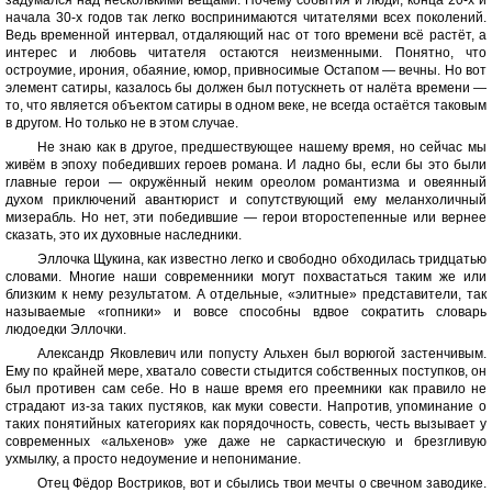
задумался над несколькими вещами. Почему события и люди, конца 20-х и
начала 30-х годов так легко воспринимаются читателями всех поколений.
Ведь временной интервал, отдаляющий нас от того времени всё растёт, а
интерес и любовь читателя остаются неизменными. Понятно, что
остроумие, ирония, обаяние, юмор, привносимые Остапом — вечны. Но вот
элемент сатиры, казалось бы должен был потускнеть от налёта времени —
то, что является объектом сатиры в одном веке, не всегда остаётся таковым
в другом. Но только не в этом случае.
Не знаю как в другое, предшествующее нашему время, но сейчас мы
живём в эпоху победивших героев романа. И ладно бы, если бы это были
главные герои — окружённый неким ореолом романтизма и овеянный
духом приключений авантюрист и сопутствующий ему меланхоличный
мизерабль. Но нет, эти победившие — герои второстепенные или вернее
сказать, это их духовные наследники.
Эллочка Щукина, как известно легко и свободно обходилась тридцатью
словами. Многие наши современники могут похвастаться таким же или
близким к нему результатом. А отдельные, «элитные» представители, так
называемые «гопники» и вовсе способны вдвое сократить словарь
людоедки Эллочки.
Александр Яковлевич или попусту Альхен был ворюгой застенчивым.
Ему по крайней мере, хватало совести стыдится собственных поступков, он
был противен сам себе. Но в наше время его преемники как правило не
страдают из-за таких пустяков, как муки совести. Напротив, упоминание о
таких понятийных категориях как порядочность, совесть, честь вызывает у
современных «альхенов» уже даже не саркастическую и брезгливую
ухмылку, а просто недоумение и непонимание.
Отец Фёдор Востриков, вот и сбылись твои мечты о свечном заводике.