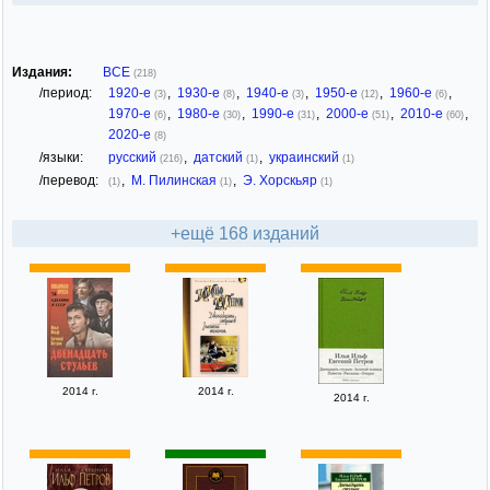
Издания:
ВСЕ
(218)
/период:
1920-е
,
1930-е
,
1940-е
,
1950-е
,
1960-е
,
(3)
(8)
(3)
(12)
(6)
1970-е
,
1980-е
,
1990-е
,
2000-е
,
2010-е
,
(6)
(30)
(31)
(51)
(60)
2020-е
(8)
/языки:
русский
,
датский
,
украинский
(216)
(1)
(1)
/перевод:
,
М. Пилинская
,
Э. Хорскьяр
(1)
(1)
(1)
+ещё 168 изданий
2014 г.
2014 г.
2014 г.