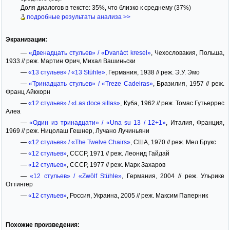
Доля диалогов в тексте: 35%, что близко к среднему (37%)
подробные результаты анализа >>
Экранизации:
—
«Двенадцать стульев» / «Dvanáct kresel»
, Чехословакия, Польша,
1933 // реж. Мартин Фрич, Михал Вашиньски
—
«13 стульев» / «13 Stühle»
, Германия, 1938 // реж. Э.У. Эмо
—
«Тринадцать стульев» / «Treze Cadeiras»
, Бразилия, 1957 // реж.
Франц Айкхорн
—
«12 стульев» / «Las doce sillas»
, Куба, 1962 // реж. Томас Гутьеррес
Алеа
—
«Один из тринадцати» / «Una su 13 / 12+1»
, Италия, Франция,
1969 // реж. Ницолаш Гешнер, Лучано Лучиньяни
—
«12 стульев» / «The Twelve Chairs»
, США, 1970 // реж. Мел Брукс
—
«12 стульев»
, СССР, 1971 // реж. Леонид Гайдай
—
«12 стульев»
, СССР, 1977 // реж. Марк Захаров
—
«12 стульев» / «Zwölf Stühle»
, Германия, 2004 // реж. Ульрике
Оттингер
—
«12 стульев»
, Россия, Украина, 2005 // реж. Максим Паперник
Похожие произведения: