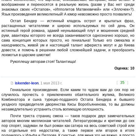
воображении и переносятся в реальную жизнь (разве у Вас нет среди
знакомых своих «Остапов», «Ипполитов Матвеевичей» или «Эллочек»?).
Язык произведения великолепный! А юмор невозможно просто похвалить!
Остап Бендер — истинный кладезь острот и крылатых фраз,
растащенных читателями и широко используемых по сей день. Он
истинный герой романа, эдакий неунывающий плут и мошенник средней
руки, авантюры которого не всегда заканчиваются однозначно хорошо, но
сама концепция которых просто, но гениальна! Только его смекалка и
находчивость, живой ум и настоящий талант афериста могут и до Киева
довести, и помочь в решении любой сложнейшей задачи, и преобразить
лохмотья в царские шмотки!
Рукоплещу авторам стоя! Талантища!
Оценка:
10
[
35
]
iskender-leon
,
1 мая 2013 г.
Гениальное произведение. Если каким то чудом вам до сих пор не
случилось прочесть о приключениях обаятельного жулика, Великого
Комбинатора и сына турецко-подданого Остапа Бендера и бывшего
уездного предводителя дворянства Кисы Воробъянинова, то вы должны
незамедлительно устранить столь вопиющую оплошность.
Почти триста страниц смеха — таков подарок двух замечательных
авторов многим миллионам читателей. Литературоведы и критики до сих
пор спорят, задуман ли был роман как сатира на весь советский строй или
на отдельные его недостатки, а также первое или второе в итоге
получилось у Ильфа и Петрова. К счастью, для меня это не важно, я просто