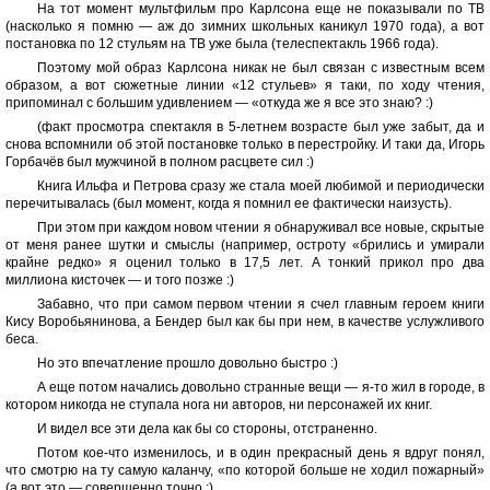
На тот момент мультфильм про Карлсона еще не показывали по ТВ
(насколько я помню — аж до зимних школьных каникул 1970 года), а вот
постановка по 12 стульям на ТВ уже была (телеспектакль 1966 года).
Поэтому мой образ Карлсона никак не был связан с известным всем
образом, а вот сюжетные линии «12 стульев» я таки, по ходу чтения,
припоминал с большим удивлением — «откуда же я все это знаю? :)
(факт просмотра спектакля в 5-летнем возрасте был уже забыт, да и
снова вспомнили об этой постановке только в перестройку. И таки да, Игорь
Горбачёв был мужчиной в полном расцвете сил :)
Книга Ильфа и Петрова сразу же стала моей любимой и периодически
перечитывалась (был момент, когда я помнил ее фактически наизусть).
При этом при каждом новом чтении я обнаруживал все новые, скрытые
от меня ранее шутки и смыслы (например, остроту «брились и умирали
крайне редко» я оценил только в 17,5 лет. А тонкий прикол про два
миллиона кисточек — и того позже :)
Забавно, что при самом первом чтении я счел главным героем книги
Кису Воробьянинова, а Бендер был как бы при нем, в качестве услужливого
беса.
Но это впечатление прошло довольно быстро :)
А еще потом начались довольно странные вещи — я-то жил в городе, в
котором никогда не ступала нога ни авторов, ни персонажей их книг.
И видел все эти дела как бы со стороны, отстраненно.
Потом кое-что изменилось, и в один прекрасный день я вдруг понял,
что смотрю на ту самую каланчу, «по которой больше не ходил пожарный»
(а вот это — совершенно точно :)