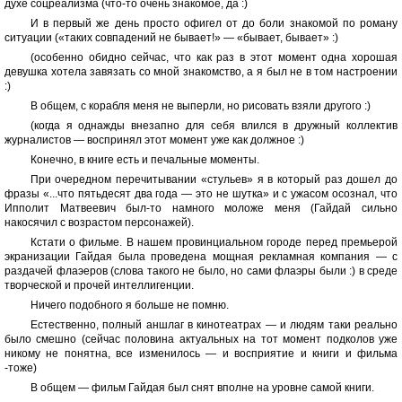
духе соцреализма (что-то очень знакомое, да :)
И в первый же день просто офигел от до боли знакомой по роману
ситуации («таких совпадений не бывает!» — «бывает, бывает» :)
(особенно обидно сейчас, что как раз в этот момент одна хорошая
девушка хотела завязать со мной знакомство, а я был не в том настроении
:)
В общем, с корабля меня не выперли, но рисовать взяли другого :)
(когда я однажды внезапно для себя влился в дружный коллектив
журналистов — воспринял этот момент уже как должное :)
Конечно, в книге есть и печальные моменты.
При очередном перечитывании «стульев» я в который раз дошел до
фразы «...что пятьдесят два года — это не шутка» и с ужасом осознал, что
Ипполит Матвеевич был-то намного моложе меня (Гайдай сильно
накосячил с возрастом персонажей).
Кстати о фильме. В нашем провинциальном городе перед премьерой
экранизации Гайдая была проведена мощная рекламная компания — с
раздачей флаэеров (слова такого не было, но сами флаэры были :) в среде
творческой и прочей интеллигенции.
Ничего подобного я больше не помню.
Естественно, полный аншлаг в кинотеатрах — и людям таки реально
было смешно (сейчас половина актуальных на тот момент подколов уже
никому не понятна, все изменилось — и восприятие и книги и фильма
-тоже)
В общем — фильм Гайдая был снят вполне на уровне самой книги.