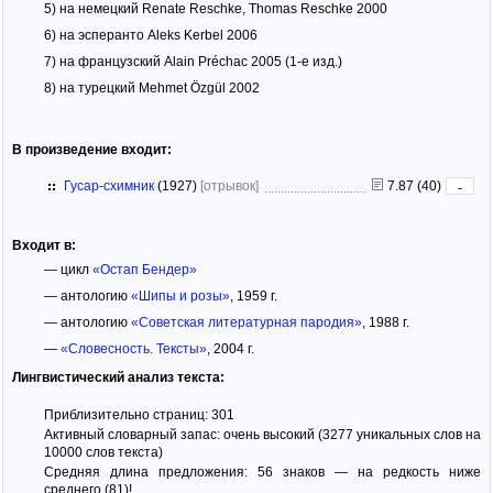
5) на немецкий Renate Reschke, Thomas Reschke 2000
6) на эсперанто Aleks Kerbel 2006
7) на французский Alain Préchac 2005 (1-е изд.)
8) на турецкий Mehmet Özgül 2002
В произведение входит:
Гусар-схимник
(1927)
[отрывок]
7.87 (40)
-
Входит в:
— цикл
«Остап Бендер»
— антологию
«Шипы и розы»
, 1959 г.
— антологию
«Советская литературная пародия»
, 1988 г.
—
«Словесность. Тексты»
, 2004 г.
Лингвистический анализ текста:
Приблизительно страниц: 301
Активный словарный запас: очень высокий (3277 уникальных слов на
10000 слов текста)
Средняя длина предложения: 56 знаков — на редкость ниже
среднего (81)!