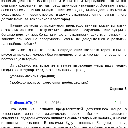
капелька диковской иллюзорности и шаткости мироздания: всё может
оказаться совсем не так, как представлялось изначально. Исчезают люди,
словно бы их и не было никогда — никаких следов, никаких доказательств их
существования. Герой отмечает и другую странность: он не помнит ничего
до того момента, как приехал в этот город.
Начало скучновато: практически производственный роман из жизни
страховых агентов — вступление в должность, служебные инструкции и
богатые перспективы. Когда начинаются странности, действие поживей, но
зацепка слишком на поверхности, чтобы не догадываться о развитии
дальнейших событий.
Возникает двойственность в определении возраста героя: вначале
рисуется молодой человек без жизненного опыта, к концу — определённо
постарше, с историей.
Из забавностей: встретил в тексте выражение «ёрш вашу медь»,
вводившее в ступор не одного аналитика из ЦРУ :-)
(уровень насилия: средний)
(необходимость ознакомления: необязательно)
Оценка:
5
[
7
]
dimon1979
,
25 ноября 2016 г.
Это один из немногих представителей детективного жанра в
декорациях мрачного, мистического города. История гангстерского
синдиката, лидером которого является очень загадочный человек, а может
и совсем не человек. В наличии будут: жестокие бандиты, погони,
перестрелки, роковые красавицы, пытки и убийства, вообщем все атрибуты