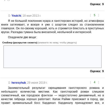
Оценка:
9
[
5
]
Youichi
,
18 мая 2013 г.
Я не большой поклонник нуара и гангстерских историй, но атмосфера
книги затягивает, и вскоре я уже с азартом следил за становлением
главгероя. Он по-своему хороший, хоть и стремится блистать в преступных
кругах. Разгадка тумана была внезапной, необычной и интересной.
Озадачили две вещи:
Спойлер (раскрытие сюжета)
(кликните по нему, чтобы увидеть)
как это Капак Райми так быстро приблизился к Кардиналу (в конце
стало ясно, но всё равно необычно), и почему Кардинал в конце так
расклеился и полностью перестал походить на всемогущего
властителя Города? Хотя, после раскрытия главной тайны, он
вообще больше не казался главным кукловодом.
Оценка:
9
[
4
]
heresyhub
,
29 июня 2019 г.
Занимательный результат скрещивания гангстерского романа и
небольшого количества мистики. Как гангстерский роман слишком
схематичный, как городское фэнтези — недостаточно динамичный, но в
качестве гибрида хорошо работает. Капак Райми приезжает в город, где
правит криминальный босс Кардинал. Кардиналу принадлежит все, и