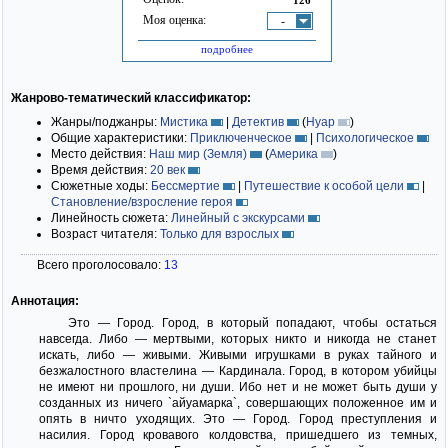
Моя оценка:
-
подробнее
Жанрово-тематический классификатор:
Жанры/поджанры:
Мистика
|
Детектив
(
Нуар
)
Общие характеристики:
Приключенческое
|
Психологическое
Место действия:
Наш мир (Земля)
(
Америка
)
Время действия:
20 век
Сюжетные ходы:
Бессмертие
|
Путешествие к особой цели
|
Становление/взросление героя
Линейность сюжета:
Линейный с экскурсами
Возраст читателя:
Только для взрослых
Всего проголосовало:
13
Аннотация:
Это — Город. Город, в который попадают, чтобы остаться
навсегда. Либо — мертвыми, которых никто и никогда не станет
искать, либо — живыми. Живыми игрушками в руках тайного и
безжалостного властелина — Кардинала. Город, в котором убийцы
не имеют ни прошлого, ни души. Ибо нет и не может быть души у
созданных из ничего `айуамарка`, совершающих положенное им и
опять в ничто уходящих. Это — Город. Город преступления и
насилия. Город кровавого колдовства, пришедшего из темных,