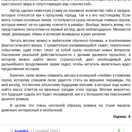
преступного мира и сопутствующих ему «прелестей».
Автор сделал сюжетную ставку на огромное количество тайн и загадок,
которые относятся как к прошлому города, так и к его настоящему. Если
взять только основные линии, то получится сразу несколько главных героев,
которые имеют не по одному «скелету в шкафу». Вообще, верить всему, что
представлено писателем на первый взгляд, дело неблагодарное. Меняются
люди, декорации, обман и иллюзия возведены в ранг религии.
Читать вполне можно и любителям обычного боевика, и поклонникам
фантастического жанра. Стремительно развивающийся сюжет, переполнен
событиями, один ответ тянет за собой сразу несколько новых вопросов.
Наслоение реальной действительности с делами далекого прошлого, в
котором можно найти много странностей, дает необходимый для
дальнейшего продолжения серии задел, чтобы читатель мучительно ждал
продолжения истории.
Конечно, легко можно обвинить автора в излишней «любви» к главному
герою, которому слишком легко удается стать на вершине пирамиды. На
мой взгляд, это вполне объяснимо будущими книгами, в которых еще нужно
найти массу ответов на мрачные загадки этого города. Вполне вероятно,
что будущая судьба его будет незавидной, как и у большинства персонажей
данного романа.
В целом, это очень неплохой образец романа на стыке жанров,
довольно интересный и необычный.
Оценка:
8
[
6
]
Anahitta
,
17 октября 2020 г.