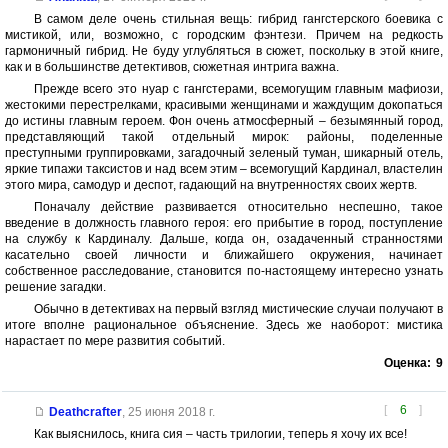
В самом деле очень стильная вещь: гибрид гангстерского боевика с
мистикой, или, возможно, с городским фэнтези. Причем на редкость
гармоничный гибрид. Не буду углубляться в сюжет, поскольку в этой книге,
как и в большинстве детективов, сюжетная интрига важна.
Прежде всего это нуар с гангстерами, всемогущим главным мафиози,
жестокими перестрелками, красивыми женщинами и жаждущим докопаться
до истины главным героем. Фон очень атмосферный – безымянный город,
представляющий такой отдельный мирок: районы, поделенные
преступными группировками, загадочный зеленый туман, шикарный отель,
яркие типажи таксистов и над всем этим – всемогущий Кардинал, властелин
этого мира, самодур и деспот, гадающий на внутренностях своих жертв.
Поначалу действие развивается относительно неспешно, такое
введение в должность главного героя: его прибытие в город, поступление
на службу к Кардиналу. Дальше, когда он, озадаченный странностями
касательно своей личности и ближайшего окружения, начинает
собственное расследование, становится по-настоящему интересно узнать
решение загадки.
Обычно в детективах на первый взгляд мистические случаи получают в
итоге вполне рациональное объяснение. Здесь же наоборот: мистика
нарастает по мере развития событий.
Оценка:
9
[
6
]
Deathcrafter
,
25 июня 2018 г.
Как выяснилось, книга сия – часть трилогии, теперь я хочу их все!