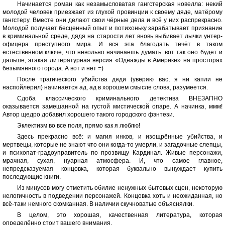
Начинается роман как незамысловатая гангстерская новелла: некий
молодой человек приезжает из глухой провинции к своему дяде, матёрому
гангстеру. Вместе они делают свои чёрные дела и всё у них распрекрасно.
Молодой получает бесценный опыт и потихоньку зарабатывает признание
в криминальной среде, дядя на старости лет вновь выбивает лычки унтер-
офицера преступного мира. И вся эта благодать течёт в таком
естественном ключе, что невольно начинаешь думать: вот так оно будет и
дальше, этакая литературная версия «Однажды в Америке» на просторах
безымянного города. А вот и нет =)
После трагического убийства дяди (уверяю вас, я ни капли не
наспойлерил) начинается ад, ад в хорошем смысле слова, разумеется.
Сдоба классического криминального детектива ВНЕЗАПНО
оказывается замешанной на густой мистической опаре. А начинка, ммм!
Автор щедро добавил хорошего такого городского фэнтези.
Эклектизм во все поля, прямо как я люблю!
Здесь прекрасно всё: и магия инков, и изощрённые убийства, и
мертвецы, которые не знают что они когда-то умерли, и загадочные слепцы,
и психопат-градоуправитель по прозвищу Кардинал. Живые персонажи,
мрачная, сухая, нуарная атмосфера. И, что самое главное,
непредсказуемая концовка, которая буквально вынуждает купить
последующие книги.
Из минусов могу отметить обилие ненужных бытовых сцен, некоторую
нелогичность в подведении персонажей. Концовка хоть и неожиданная, но
всё-таки немного скомканная. В наличии скучноватые объяснялки.
В целом, это хорошая, качественная литература, которая
определённо стоит вашего внимания.