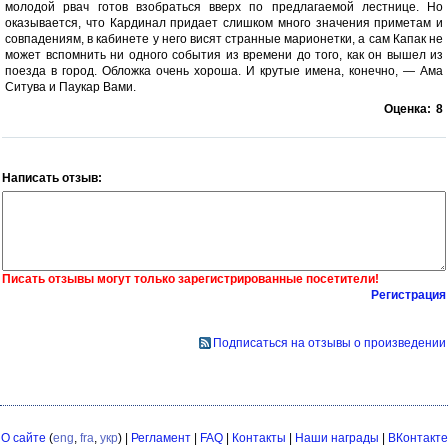
молодой рвач готов взобраться вверх по предлагаемой лестнице. Но
оказывается, что Кардинал придает слишком много значения приметам и
совпадениям, в кабинете у него висят странные марионетки, а сам Капак не
может вспомнить ни одного события из времени до того, как он вышел из
поезда в город. Обложка очень хороша. И крутые имена, конечно, — Ама
Ситува и Паукар Вами.
Оценка:
8
Написать отзыв:
Писать отзывы могут только зарегистрированные посетители!
Регистрация
Подписаться на отзывы о произведении
О сайте
(
eng
,
fra
,
укр
) |
Регламент
|
FAQ
|
Контакты
|
Наши награды
|
ВКонтакте