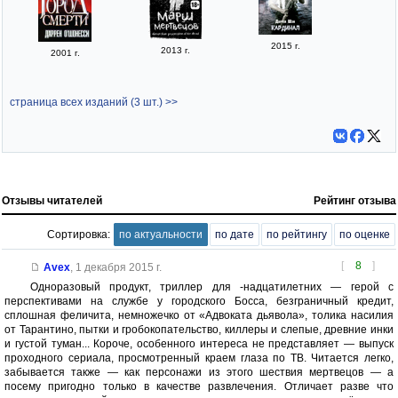
2015 г.
2013 г.
2001 г.
страница всех изданий (3 шт.) >>
Отзывы читателей
Рейтинг отзыва
Сортировка:
по актуальности
по дате
по рейтингу
по оценке
[
8
]
Avex
,
1 декабря 2015 г.
Одноразовый продукт, триллер для -надцатилетних — герой с
перспективами на службе у городского Босса, безграничный кредит,
сплошная феличита, немножечко от «Адвоката дьявола», толика насилия
от Тарантино, пытки и гробокопательство, киллеры и слепые, древние инки
и густой туман... Короче, особенного интереса не представляет — выпуск
проходного сериала, просмотренный краем глаза по ТВ. Читается легко,
забывается также — как персонажи из этого шествия мертвецов — а
посему пригодно только в качестве развлечения. Отличает разве что