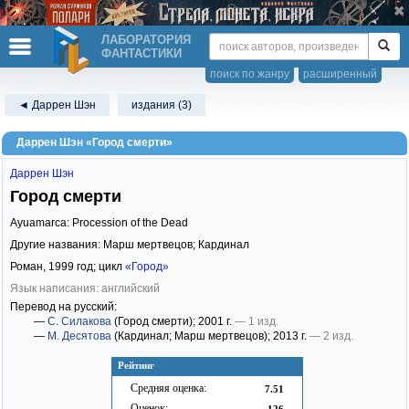
ЛАБОРАТОРИЯ
ФАНТАСТИКИ
поиск по жанру
расширенный
◄ Даррен Шэн
издания (3)
Даррен Шэн «Город смерти»
Даррен Шэн
Город смерти
Ayuamarca: Procession of the Dead
Другие названия: Марш мертвецов; Кардинал
Роман,
1999
год; цикл
«Город»
Язык написания: английский
Перевод на русский:
—
С. Силакова
(Город смерти)
; 2001 г.
— 1 изд.
—
М. Десятова
(Кардинал; Марш мертвецов)
; 2013 г.
— 2 изд.
Рейтинг
Средняя оценка:
7.51
Оценок:
126