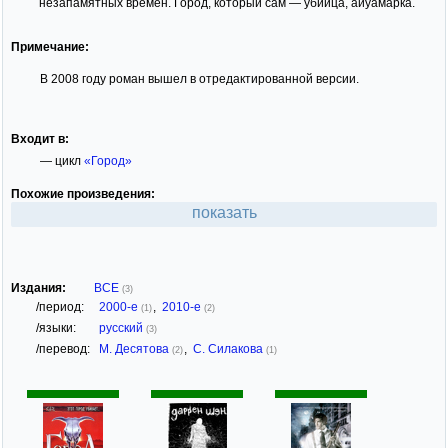
незапамятных времен. Город, который сам — убийца, айуамарка.
Примечание:
В 2008 году роман вышел в отредактированной версии.
Входит в:
— цикл
«Город»
Похожие произведения:
показать
Издания:
ВСЕ
(3)
/период:
2000-е
,
2010-е
(1)
(2)
/языки:
русский
(3)
/перевод:
М. Десятова
,
С. Силакова
(2)
(1)