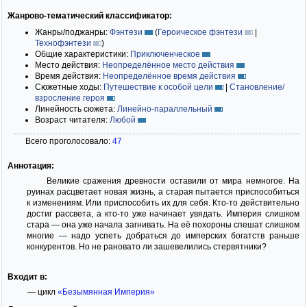
Жанрово-тематический классификатор:
Жанры/поджанры:
Фэнтези
(
Героическое фэнтези
|
Технофэнтези
)
Общие характеристики:
Приключенческое
Место действия:
Неопределённое место действия
Время действия:
Неопределённое время действия
Сюжетные ходы:
Путешествие к особой цели
|
Становление/
взросление героя
Линейность сюжета:
Линейно-параллельный
Возраст читателя:
Любой
Всего проголосовало:
47
Аннотация:
Великие сражения древности оставили от мира немногое. На
руинах расцветает новая жизнь, а старая пытается приспособиться
к изменениям. Или приспособить их для себя. Кто-то действительно
достиг рассвета, а кто-то уже начинает увядать. Империя слишком
стара — она уже начала загнивать. На её похороны спешат слишком
многие — надо успеть добраться до имперских богатств раньше
конкурентов. Но не рановато ли зашевелились стервятники?
Входит в:
— цикл
«Безымянная Империя»