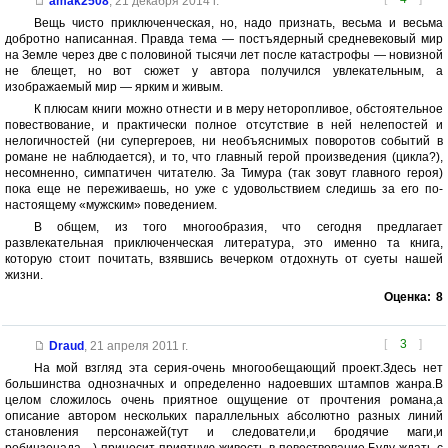
amak2508
,
21 декабря 2014 г.
Вещь чисто приключенческая, но, надо признать, весьма и весьма
добротно написанная. Правда тема — постъядерный средневековый мир
на Земле через две с половиной тысячи лет после катастрофы — новизной
не блещет, но вот сюжет у автора получился увлекательным, а
изображаемый мир — ярким и живым.
К плюсам книги можно отнести и в меру неторопливое, обстоятельное
повествование, и практически полное отсутствие в ней нелепостей и
нелогичностей (ни супергероев, ни необъяснимых поворотов событий в
романе не наблюдается), и то, что главный герой произведения (цикла?),
несомненно, симпатичен читателю. За Тимура (так зовут главного героя)
пока еще не переживаешь, но уже с удовольствием следишь за его по-
настоящему «мужским» поведением.
В общем, из того многообразия, что сегодня предлагает
развлекательная приключенческая литература, это именно та книга,
которую стоит почитать, взявшись вечерком отдохнуть от суеты нашей
жизни.
Оценка:
8
[
3
]
Draud
,
21 апреля 2011 г.
На мой взгляд эта серия-очень многообещающий проект.Здесь нет
большинства однозначных и определенно надоевших штампов жанра.В
целом сложилось очень приятное ощущение от прочтения романа,а
описание автором нескольких параллельных абсолютно разных линий
становления персонажей(тут и следователи,и бродячие маги,и
робинзонада....) приносит приятную живость в повествование.Буду ждать с