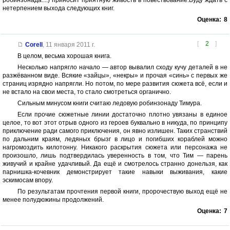
нетерпением выхода следующих книг.
Оценка:
8
[
2
]
Corell
,
11 января 2011 г.
В целом, весьма хорошая книга.
Несколько напрягло начало — автор вывалил сходу кучу деталей в не
разжёванном виде. Всякие «зайцы», «некры» и прочая «синь» с первых же
страниц изрядно напрягли. Но потом, по мере развития сюжета всё, если и
не встало на свои места, то стало смотреться органично.
Сильным минусом книги считаю ледовую робинзонаду Тимура.
Если прочие сюжетные линии достаточно плотно увязаны в единое
целое, то вот этот отрыв одного из героев буквально в никуда, по принципу
приключение ради самого приключения, он явно излишен. Таких странствий
по дальним краям, ледяных брызг в лицо и погибших кораблей можно
нагромоздить килотонну. Никакого раскрытия сюжета или персонажа не
произошло, лишь подтвердилась уверенность в том, что Тим — парень
живучий и крайне удачливый. Да ещё и смотрелось странно донельзя, как
парнишка-кочевник демонстрирует такие навыки выживания, какие
эскимосам впору.
По результатам прочтения первой книги, пророчествую выход ещё не
менее полудюжины продолжений.
Оценка:
7