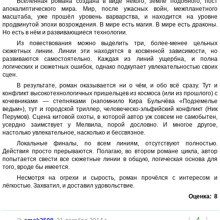
Вселенная романа создана в виде некого, земле подобного, пост
апокалиптического мира. Мир, после ужасных войн, межпланетного
масштаба, уже прошёл уровень варварства, и находится на уровне
продвинутой эпохи возрождения. В мире есть магия. В мире есть драконы.
Но есть в нём и развивающиеся технологии.
Из повествования можно выделить три, более-менее цельных
сюжетных линии. Линии эти находятся в косвенной зависимости, но
развиваются самостоятельно. Каждая из линий ущербна, и полна
логических и сюжетных ошибок, однако подкупает увлекательностью своих
сцен.
В результате, роман оказывается ни о чём, и обо всё сразу. Тут и
конфликт высокотехнологичных пришельцев из космоса (или из прошлого) с
кочевниками — степняками (напомнило Кира Булычёва «Подземелье
ведьм»), тут и городской триллер, человеческо-эльфийский конфликт (Ник
Перумов). Сцена китовой охоты, в которой автор уж совсем не самобытен,
усердно заимствует у Мелвила, порой дословно. И многое другое,
настолько увлекательное, насколько и бессвязное.
Локальные финалы, по всем линиям, отсутствуют полностью.
Действия просто прерываются. Полагаю, во втором романе цикла, автор
попытается свести все сюжетные линии в общую, логическая основа для
того, вроде бы имеется.
Несмотря на огрехи и сырость, роман прочёлся с интересом и
лёгкостью. Захватил, и доставил удовольствие.
Оценка:
8
[
4
]