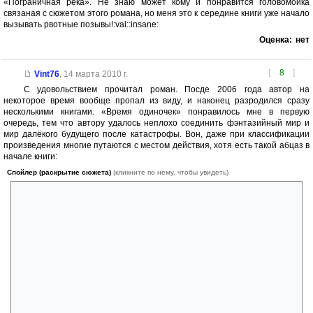
«Пограничная река». Не знаю может кому и понравится головомойка
связаная с сюжетом этого романа, но меня это к середине книги уже начало
вызывать рвотные позывы!:val::insane:
Оценка:
нет
[
8
]
Vint76
,
14 марта 2010 г.
С удовольствием прочитал роман. Посде 2006 года автор на
некоторое время вообще пропал из виду, и наконец разродился сразу
несколькими книгами. «Время одиночек» понравилось мне в первую
очередь, тем что автору удалось неплохо соединить фэнтазийный мир и
мир далёкого будущего после катастрофы. Вон, даже при классификации
произведения многие путаются с местом действия, хотя есть такой абцаз в
начале книги:
Спойлер (раскрытие сюжета)
(кликните по нему, чтобы увидеть)
Так! Тихо все! – отец поднял руку. – Давайте подытожим, все! Итак:
девятнадцать лет назад наш корабль в ходе опытов с
экспериментальной энергетической установкой потерпел аварию. Мы
вынуждены были покинуть орбиту, и сесть где-то на севере
Австралии. При этом установка продолжала работать в нештатном
режиме, и посадку мы осуществляли при постоянных
электромагнитных импульсах от нее. Импульсы повредили
аппаратуру и, предположительно, вызвали незапланированный
эффект – скорее всего, нас перенесло во времени. Тихо! Не спорить!
Рабочая гипотеза у нас «перенос во времени», и о теории сейчас не
будем: уже почти двадцать лет спорим! Предположительно, мы в