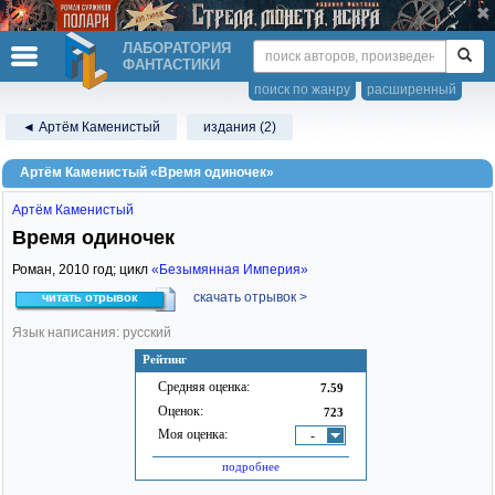
ЛАБОРАТОРИЯ
ФАНТАСТИКИ
поиск по жанру
расширенный
◄ Артём Каменистый
издания (2)
Артём Каменистый «Время одиночек»
Артём Каменистый
Время одиночек
Роман,
2010
год; цикл
«Безымянная Империя»
скачать отрывок >
читать отрывок
Язык написания: русский
Рейтинг
Средняя оценка:
7.59
Оценок:
723
Моя оценка:
-
подробнее