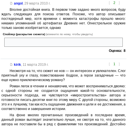
[
2
]
angol
,
29 марта 2010 г.
Вполне достойная книга. В первом томе задано много вопросов, буду
ждать следующих для поиска ответов. Похоже, что автор описывает
постядерный мир, хотя времени с момента катастрофы прошло много:
никаких упоминаний об артефактах Древних нет. Огнестрельное оружие
только заново изобретается, однако
Спойлер (раскрытие сюжета)
(кликните по нему, чтобы увидеть)
есть кто-то, кто владеет и энергетическим оружием и вертолетами
Оценка:
8
[
1
]
kirik
,
11 марта 2019 г.
Несмотря на то, что сюжет не нов — он интересен и увлекателен. Слог
приятный уху и глазу, повествование бодрое, а герои загадочные — что
еще нужно приключенческому роману?
Роман легок в чтении и ненавязчив, что может восприниматься двояко:
с одной стороны не создается ощущения какой-то основательности,
серьезности подхода, не чувствуется «миростроительства» автора и
готовности писать десятки книг по этому миру. С другой стороны, возможно
это и к лучшему, так как есть ощущение движения к цели и ее достижения, а
соответственно и завершения истории.
На фоне многих прочитанных произведений в последнее время,
данный роман выглядит значительно лучше, не смотря на то, что данного
автора не поставили бы в ряд с фамилиями тех произведений. Достойно