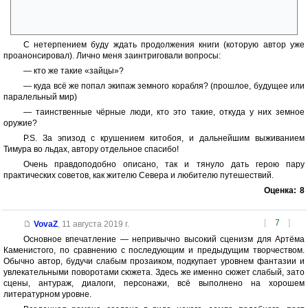
далеком будущем – даже фауна серьезно изменилась, хотя все равно
преобладают сумчатые. Человечество деградировало до уровня
раннего средневековья.
С нетерпением буду ждать продолжения книги (которую автор уже
проанонсировал). Лично меня заинтриговали вопросы:
— кто же такие «зайцы»?
— куда всё же попал экипаж земного корабля? (прошлое, будущее или
паралельный мир)
— таинственные чёрные люди, кто это такие, откуда у них земное
оружие?
P.S. За эпизод с крушением китобоя, и дальнейшим выживанием
Тимура во льдах, автору отдельное спасибо!
Очень правдоподобно описано, так и тянуло дать герою пару
практических советов, как жителю Севера и любителю путешествий.
Оценка:
8
[
7
]
VovaZ
,
11 августа 2019 г.
Основное впечатление — непривычно высокий сценизм для Артёма
Каменистого, по сравнению с последующим и предыдущим творчеством.
Обычно автор, будучи слабым прозаиком, подкупает уровнем фантазии и
увлекательными поворотами сюжета. Здесь же именно сюжет слабый, зато
сцены, антураж, диалоги, персонажи, всё выполнено на хорошем
литературном уровне.