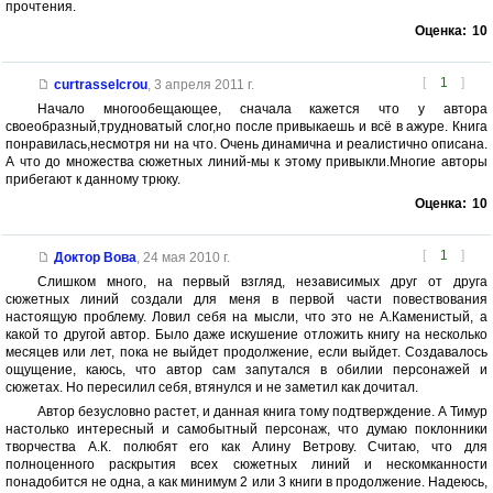
прочтения.
Оценка:
10
[
1
]
curtrasselcrou
,
3 апреля 2011 г.
Начало многообещающее, сначала кажется что у автора
своеобразный,трудноватый слог,но после привыкаешь и всё в ажуре. Книга
понравилась,несмотря ни на что. Очень динамична и реалистично описана.
А что до множества сюжетных линий-мы к этому привыкли.Многие авторы
прибегают к данному трюку.
Оценка:
10
[
1
]
Доктор Вова
,
24 мая 2010 г.
Слишком много, на первый взгляд, независимых друг от друга
сюжетных линий создали для меня в первой части повествования
настоящую проблему. Ловил себя на мысли, что это не А.Каменистый, а
какой то другой автор. Было даже искушение отложить книгу на несколько
месяцев или лет, пока не выйдет продолжение, если выйдет. Создавалось
ощущение, каюсь, что автор сам запутался в обилии персонажей и
сюжетах. Но пересилил себя, втянулся и не заметил как дочитал.
Автор безусловно растет, и данная книга тому подтверждение. А Тимур
настолько интересный и самобытный персонаж, что думаю поклонники
творчества А.К. полюбят его как Алину Ветрову. Считаю, что для
полноценного раскрытия всех сюжетных линий и нескомканности
понадобится не одна, а как минимум 2 или 3 книги в продолжение. Надеюсь,