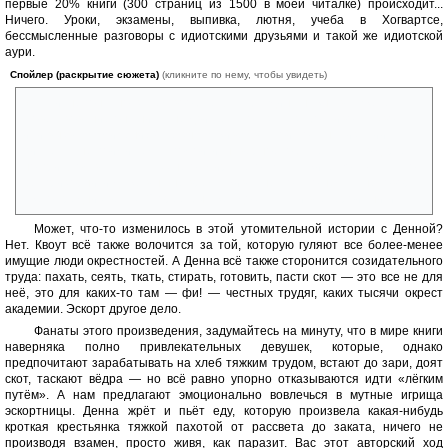
первые 20% книги (300 страниц из 1500 в моей читалке) происходит...
Ничего. Уроки, экзамены, выпивка, лютня, учеба в Хогвартсе,
бессмысленные разговоры с идиотскими друзьями и такой же идиотской
аури.
Спойлер (раскрытие сюжета)
(кликните по нему, чтобы увидеть)
Кстати, непонятно, зачем вообще эта ублюдина нужна в сюжете.
Повествование она никак не двигает. Показать заботливость Квоута
или вызвать умиление? Не знаю, живёт в какой-то канализации,
питается не пойми чем, с помойки, наверное, общается как в дурке,
но при этом вся такая ахх не от мира сего. Расскажите Ротфуссу, что
беспризорники даже в наше время живут несколько не так, не говоря
уже о средних веках. Скорее бы уже сдохла, как и все герои книги
Может, что-то изменилось в этой утомительной истории с Денной?
Нет. Квоут всё также волочится за той, которую гуляют все более-менее
имущие люди окрестностей. А Денна всё также сторонится созидательного
труда: пахать, сеять, ткать, стирать, готовить, пасти скот — это все не для
неё, это для каких-то там — фи! — честных трудяг, каких тысячи окрест
академии. Эскорт другое дело.
Фанаты этого произведения, задумайтесь на минуту, что в мире книги
наверняка полно привлекательных девушек, которые, однако
предпочитают зарабатывать на хлеб тяжким трудом, встают до зари, доят
скот, таскают вёдра — но всё равно упорно отказываются идти «лёгким
путём». А нам предлагают эмоционально вовлечься в мутные игрища
эскортницы. Денна жрёт и пьёт еду, которую произвела какая-нибудь
кроткая крестьянка тяжкой пахотой от рассвета до заката, ничего не
производя взамен, просто живя, как паразит. Вас этот авторский ход