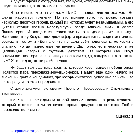
А других героев у Ротфусса нет, это куклы, которые достаются на сцену
в нужный момент, а потом обратно в чулан.
Я не говорю, что натурализм ПЛиО — норма для литературы. Не
фанат нарочитой грязнухи. Но это пример того, что можно создать
несколько десятков героев, каждый из которых будет незабываемым, а его
цитаты станут частью масс.культуры вроде близкой зимы и долгов
Ланнистеров. И каждого из героев жизнь то и дело роняет в нокаут.
Напомню, что у Квоута пики дискомфорта приходятся на «едва хватило на
сосиску в тесте» и «Денна опять не дала себя поцеловать, ее увели в
спальню, но да ладно, ещё не вечер». Да, точно, есть неживая и не
цепляющая история с грустным детством... О котором сам Квоут
вспоминает полтора раза за книгу с посылом «а, да, чандрианы, что там по
ним? Хотя ладно, потом разберемся».
Ну, будет там ещё пара драк, из которых Квоут выйдет победителем.
Появится пара персонажей-функционеров. Найдет еще один ничего не
значащий факт о чандрианах, про которых читатель успел уже забыть. Это
не то, ради чего стоит продолжать.
Ставлю заслуженную оценку. Прочь от Профессора и Стругацких с
этой мурой.
п.с. Что с переводчиком второй части? Похоже на речь человека,
который в жизни не читал ничего, кроме продуктовых этикеток. Ещё и
переводил под чем-то.
Оценка:
1
[
3
]
хрононафт
,
30 апреля 2025 г.