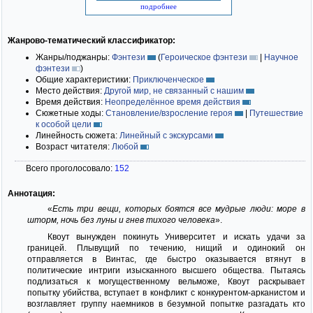
подробнее
Жанрово-тематический классификатор:
Жанры/поджанры:
Фэнтези
(
Героическое фэнтези
|
Научное
фэнтези
)
Общие характеристики:
Приключенческое
Место действия:
Другой мир, не связанный с нашим
Время действия:
Неопределённое время действия
Сюжетные ходы:
Становление/взросление героя
|
Путешествие
к особой цели
Линейность сюжета:
Линейный с экскурсами
Возраст читателя:
Любой
Всего проголосовало:
152
Аннотация:
«
Есть три вещи, которых боятся все мудрые люди: море в
шторм, ночь без луны и гнев тихого человека
».
Квоут вынужден покинуть Университет и искать удачи за
границей. Плывущий по течению, нищий и одинокий он
отправляется в Винтас, где быстро оказывается втянут в
политические интриги изысканного высшего общества. Пытаясь
подлизаться к могущественному вельможе, Квоут раскрывает
попытку убийства, вступает в конфликт с конкурентом-арканистом и
возглавляет группу наемников в безумной попытке разгадать кто