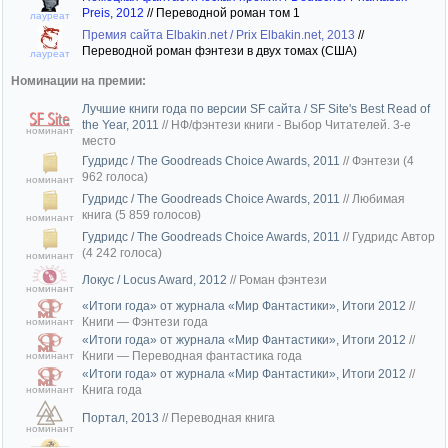
Preis, 2012
//
Переводной роман том 1
лауреат
Премия сайта Elbakin.net / Prix Elbakin.net, 2013
//
Переводной роман фэнтези в двух томах (США)
лауреат
Номинации на премии:
Лучшие книги года по версии SF сайта / SF Site's Best Read of
the Year, 2011
//
НФ/фэнтези книги - Выбор Читателей. 3-е
номинант
место
Гудридс / The Goodreads Choice Awards, 2011
//
Фэнтези (4
962 голоса)
номинант
Гудридс / The Goodreads Choice Awards, 2011
//
Любимая
книга (5 859 голосов)
номинант
Гудридс / The Goodreads Choice Awards, 2011
//
Гудридс Автор
(4 242 голоса)
номинант
Локус / Locus Award, 2012
//
Роман фэнтези
номинант
«Итоги года» от журнала «Мир Фантастики», Итоги 2012
//
Книги — Фэнтези года
номинант
«Итоги года» от журнала «Мир Фантастики», Итоги 2012
//
Книги — Переводная фантастика года
номинант
«Итоги года» от журнала «Мир Фантастики», Итоги 2012
//
Книга года
номинант
Портал, 2013
//
Переводная книга
номинант