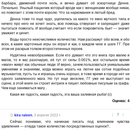
барбара, движений почти ноль, и вечно думает об эскортнице Денне.
Печально. Унылый пацанчик который вроде как с женщинами вообще никак,
но помогает с этим почти королю. Что за наркомания и лютый бред.
Денна тоже то еще чудо, уцепилась за какого то явно мутного типа и
ничего про него не хочет знать, всю помощь отвергает и запрещает даже
пытаться помогать. И вообще,считает что если покровитель бьет — значит
уважает и ценит.
Воды просто неисчислимое количество. Нам расскажут обо всем, и обо
всех, в какие карточные игры он играл и как, о каждом чихе и шаге ГГ. При
этом не раскрыв толком второстепенных героев.
Нудятина невообразимая. Если кто думает что это книга про магию и
магов, то я вас разочарую, её тут от силы 0.001%, все остальное время
«маги» живут как обычные люди. И верно, зачем пользоваться уникальными
умениями и знаниями, когда можно играть на лютне как сотни подобных
музыкантов, пусть ты и играешь очень хорошо, в тоже время в городе нет ни
одного заявленного мага. Но тут еще веселее, ГГ уже не выступает на
сцене, в этой книге он строит интриги и пишет любовные писульки за графа.
Чем еще заниматься магу...
Какая же гадость, какая гадость, эта ваша заливная рыба! (с)
Оценка:
4
[
7
]
kira raiven
,
3 апреля 2022 г.
Сейчас понимаю, что начинаю писать под влиянием чувства
удивления — откуда такое количество посредственных оценок?..