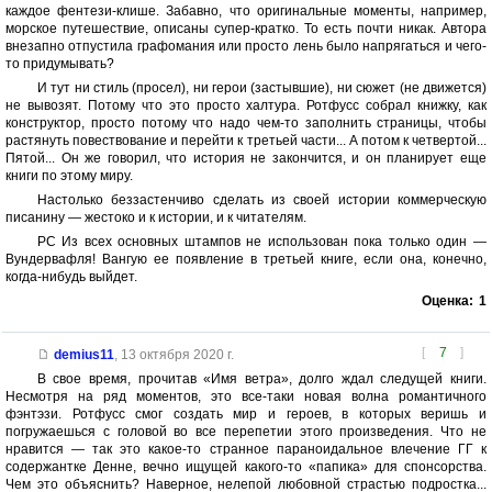
каждое фентези-клише. Забавно, что оригинальные моменты, например,
морское путешествие, описаны супер-кратко. То есть почти никак. Автора
внезапно отпустила графомания или просто лень было напрягаться и чего-
то придумывать?
И тут ни стиль (просел), ни герои (застывшие), ни сюжет (не движется)
не вывозят. Потому что это просто халтура. Ротфусс собрал книжку, как
конструктор, просто потому что надо чем-то заполнить страницы, чтобы
растянуть повествование и перейти к третьей части... А потом к четвертой...
Пятой... Он же говорил, что история не закончится, и он планирует еще
книги по этому миру.
Настолько беззастенчиво сделать из своей истории коммерческую
писанину — жестоко и к истории, и к читателям.
РС Из всех основных штампов не использован пока только один —
Вундервафля! Вангую ее появление в третьей книге, если она, конечно,
когда-нибудь выйдет.
Оценка:
1
[
7
]
demius11
,
13 октября 2020 г.
В свое время, прочитав «Имя ветра», долго ждал следущей книги.
Несмотря на ряд моментов, это все-таки новая волна романтичного
фэнтэзи. Ротфусс смог создать мир и героев, в которых веришь и
погружаешься с головой во все перепетии этого произведения. Что не
нравится — так это какое-то странное параноидальное влечение ГГ к
содержантке Денне, вечно ищущей какого-то «папика» для спонсорства.
Чем это объяснить? Наверное, нелепой любовной страстью подростка...