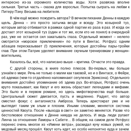
интересно из-за огромного количества воды. Хотя развязка вполне
сильная. Третья часть – сказка для взрослых. Попытка сыграть на любви к
Питеру Пэну. Весьма на любителя.
В чём ещё можно пожурить автора? В вечном пихании Денны в каждую
щель. Денна – это просто затычка везде и всюду. Это козырной туз,
которым автор отбивается в рамках одной партии из раза в раз. И когда он
достает этот козырной туз (один и тот же, если кто не понял) в очередной
раз, уже не остается сил закатывать глаза. Отдельный момент – нелепо
смотрится «морское приключение» по пути в Винтас. Ротфусс одним
абзацев пересказывает (!) приключения, которые достойны пары-тройки
глав. При этом Патрик уделяет внимание скучным тренировкам у женщин-
воительниц.
Казалось бы, всё, что написано выше – критика. Отчасти это правда.
С другой стороны, в книге полно плюсов. Во-первых, мы больше
узнаём о мире. Речь не только о магии как таковой, но и о Винтасе, о Фейри,
об адемах (чем-то отдалённо напоминают сегулехов Эриксона). Отдельного
внимания достойно упоминание об эдема руэ. Во-вторых, Ротфусс очень
круто показывает, как Квоут и его жизнь обрастают легендами и мифами.
Это было и в первом романе, но здесь мифотворчества ещё больше.
Центральный сюжет двигается, пусть и медленно. Радует, что автор
сместил фокус с антагониста Амброза. Теперь аристократ уже и не
выглядит таким уж злым и плохим. Иными словами, меняется система
ценностей Квоута. После «выхода в свет» он заметно меняется. Разве что
бестолковое отношение к Денне никуда не делось. И ведь люди ругают
Линча за отношение Ламоры к Сабете… В общем, на самом деле Ротфусс
перенес очень многое из «Имени ветра», раскидал кучу новых ружей, но
медовый месяц прошёл. Квоут хоть идет, но особо непонятно куда и зачем.