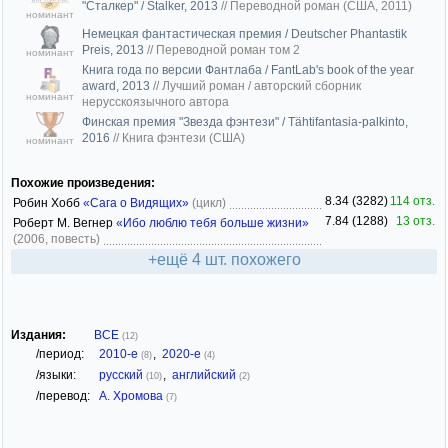
"Сталкер" / Stalker, 2013
//
Переводной роман (США, 2011)
номинант
Немецкая фантастическая премия / Deutscher Phantastik
Preis, 2013
//
Переводной роман том 2
номинант
Книга года по версии Фантлаба / FantLab's book of the year
award, 2013
//
Лучший роман / авторский сборник
номинант
нерусскоязычного автора
Финская премия "Звезда фэнтези" / Tähtifantasia-palkinto,
2016
//
Книга фэнтези (США)
номинант
Похожие произведения:
8.34 (3282)
114 отз.
Робин Хобб
«Сага о Видящих»
(цикл)
7.84 (1288)
13 отз.
Роберт М. Вегнер
«Ибо люблю тебя больше жизни»
(2006, повесть)
+ещё 4 шт. похожего
Издания:
ВСЕ
(12)
/период:
2010-е
,
2020-е
(8)
(4)
/языки:
русский
,
английский
(10)
(2)
/перевод:
А. Хромова
(7)