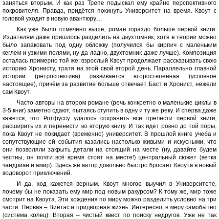
заняться вторым. И как раз Трепе подыскал ему крайне перспективного
покровителя. Правда, придётся покинуть Университет на время. Квоут с
головой уходит в новую авантюру…
Как уже было отмечено выше, роман гораздо больше первой книги.
Издателям даже пришлось разделить на двухтомник, хотя в теории можно
было запаковать под одну обложку (получился бы кирпич с маленьким
кеглем и узкими полями, ну да ладно, двухтомник даже лучше). Композиция
осталась примерно той же: взрослый Квоут продолжает рассказывать свою
историю Хронисту, тратя на этой свой второй день. Параллельно главной
истории (ретроспектива) развивается второстепенная (условное
настоящее), причём за развитие больше отвечает Баст и Хронист, нежели
сам Квоут.
Часто авторы на втором романе (речь конкретно о маленькие циклы в
3-5 книг) заметно сдают, пытаясь ступить в одну и ту же реку. И сперва даже
кажется, что Ротфуссу удалось сохранить все прелести первой книги,
расширить их и перенести во вторую книгу. И так идёт ровно до той поры,
пока Квоут не покидает (временно) университет. В прошлой книге учеба и
сопутствующие ей события казались настолько живыми и искусными, что
они позволяли закрыть детали на стоящий на месте (ну, давайте будем
честны, он почти всё время стоят на месте!) центральный сюжет (ветка
чандриан и амир). Здесь же автор довольно быстро бросает Квоута в новый
водоворот приключений.
И да, ход кажется верным. Квоут многое выучил в Университете,
почему бы не показать ему мир под новым ракурсом? К тому же, мир тоже
смотрит на Квоута. Эти хождения по миру можно разделить условно на три
части. Первая – Винтас и придворная жизнь. Интересно, в меру самобытно
(система колец). Вторая – чистый квест по поиску недругов. Уже не так