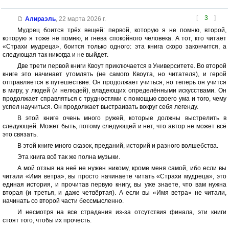
[
3
]
Алираэль
,
22 марта 2026 г.
Мудрец боится трёх вещей: первой, которую я не помню, второй,
которую я тоже не помню, и гнева спокойного человека. А тот, кто читает
«Страхи мудреца», боится только одного: эта книга скоро закончится, а
следующая так никогда и не выйдет.
Две трети первой книги Квоут приключается в Университете. Во второй
книге это начинает утомлять (не самого Квоута, но читателя), и герой
отправляется в путешествие. Он продолжает учиться, но теперь он учится
в миру, у людей (и нелюдей), владеющих определёнными искусствами. Он
продолжает справляться с трудностями с помощью своего ума и того, чему
успел научиться. Он продолжает выстраивать вокруг себя легенду.
В этой книге очень много ружей, которые должны выстрелить в
следующей. Может быть, потому следующей и нет, что автор не может всё
это связать.
В этой книге много сказок, преданий, историй и разного волшебства.
Эта книга всё так же полна музыки.
А мой отзыв на неё не нужен никому, кроме меня самой, ибо если вы
читали «Имя ветра», вы просто начинаете читать «Страхи мудреца», это
единая история, и прочитав первую книгу, вы уже знаете, что вам нужна
вторая (и третья, и даже четвёртая). А если вы «Имя ветра» не читали,
начинать со второй части бессмысленно.
И несмотря на все страдания из-за отсутствия финала, эти книги
стоят того, чтобы их прочесть.