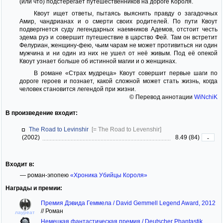
(или что) подстерегает путешественников на дороге Короля.
Квоут ищет ответы, пытаясь выяснить правду о загадочных
Амир, чандрианах и о смерти своих родителей. По пути Квоут
подвергнется суду легендарных наемников Адемов, отстоит честь
эдема руэ и совершит путешествие в царство Фей. Там он встретит
Фелуриан, женщину-фею, чьим чарам не может противиться ни один
мужчина и ни один из них не ушел от неё живым. Под её опекой
Квоут узнает больше об истинной магии и о женщинах.
В романе «Страх мудреца» Квоут совершит первые шаги по
дороге героев и познает, какой сложной может стать жизнь, когда
человек становится легендой при жизни.
© Перевод аннотации
WiNchiK
В произведение входит:
The Road to Levinshir
[= The Road to Levenshir]
(2002)
8.49 (84)
-
Входит в:
— роман-эпопею
«Хроника Убийцы Короля»
Награды и премии:
Премия Дэвида Геммела / David Gemmell Legend Award, 2012
//
Роман
лауреат
Немецкая фантастическая премия / Deutscher Phantastik