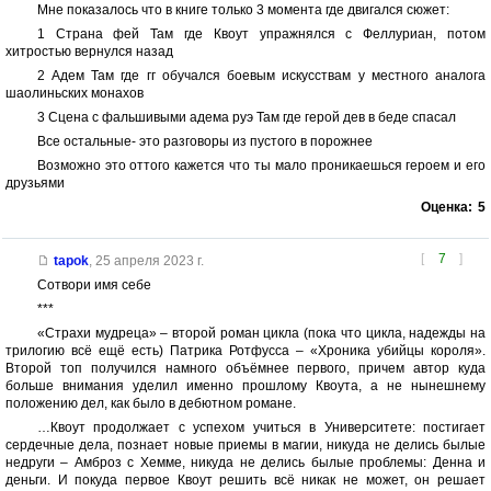
Мне показалось что в книге только 3 момента где двигался сюжет:
1 Страна фей Там где Квоут упражнялся с Феллуриан, потом
хитростью вернулся назад
2 Адем Там где гг обучался боевым искусствам у местного аналога
шаолиньских монахов
3 Сцена с фальшивыми адема руэ Там где герой дев в беде спасал
Все остальные- это разговоры из пустого в порожнее
Возможно это оттого кажется что ты мало проникаешься героем и его
друзьями
Оценка:
5
[
7
]
tapok
,
25 апреля 2023 г.
Сотвори имя себе
***
«Страхи мудреца» – второй роман цикла (пока что цикла, надежды на
трилогию всё ещё есть) Патрика Ротфусса – «Хроника убийцы короля».
Второй топ получился намного объёмнее первого, причем автор куда
больше внимания уделил именно прошлому Квоута, а не нынешнему
положению дел, как было в дебютном романе.
…Квоут продолжает с успехом учиться в Университете: постигает
сердечные дела, познает новые приемы в магии, никуда не делись былые
недруги – Амброз с Хемме, никуда не делись былые проблемы: Денна и
деньги. И покуда первое Квоут решить всё никак не может, он решает