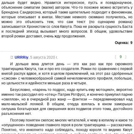
дальше будет видно. Нравится интересное, пусть и псевдонаучное,
объяснение симпатии (магии) автором. Что-то похожее можно встретить у
Брендона Сандерсона, который также щепетильно подходит к феноменам,
которые описывает в книгах. Местами немного скомкано получилось, но
можно это объяснить тем, что сам текст (по сценарию романа)
записывается Хронистом со слов Квоута. Пока не раскрыта сущность Баста
и последний эпизод вызывает много вопросов. В общем, удовольствие
второй роман доставил, очень жду продолжения.
Оценка:
9
[
9
]
URRRiy
,
5 августа 2020 г.
И дольше века длится день — это как раз как про скромного
трактирщика Квоута, так и про его создателя. Роман по сравнению с первой
книгой распух вдвое, и хотя в целом приключений, на этот раз сдобренных
«сэксом» с человекообразной самкой нечеловеческого профиля, побольше,
но цельности и идейности меньше раза в четыре.
Безусловно, «парень то подрос, надо купить ему мотоцикл», вероятно
именно так рассудил его «отец» Патрик Ротфусс, и конечно прикупил парню
«скиллов», но в очередной раз жанр — фэнтези — передоминировал над
мало-мальской логикой. В общем, откуда взялась в юном заморыше
силушка богатырская для свершения всех подвигов этого тома, достойного
разъяснения нет.
Поэтому понятен скепсис многих читателей, к чему в копилку и какое то
«опущенное» поведение главного героя в роли трактирщика — рассказчика.
Понятно, что инкогнито надо соблюдать, походу короля то видимо Квоут