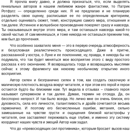
Я прочла книгу давно, и должна признаться, что, если выделять
гениальных авторов в нашем любимом жанре фантастики, то Патрик
Ротфусс — определенно среди них. Я не предлагаю и не планирую
разделять свою оценку, расписывая ее по определенным критериям,
отдельно оценивать сюжет, темп, конструкцию самого мира, отношения и
так далее. Истинное и волшебное произведение покоряет сразу и навсегда.
Ты оказываешься внутри этого мира, и там остаешься навсегда какой-то
своей частью. И сам меняешься, и тоже никогда не остаешься прежним тем,
кем был до прочтения.
Что особенно захватило меня — это в первую очередь атмосферность
и безусловная реалистичность происходящего. Даже в притче,
рассказанной у костра, о Луне и ее поклоннике, ну, правда, я никогда бы не
подумала, что так будет меняться мое восприятие этого с виду простого
рассказа к его окончанию. Я возвращалась тогда и возвращаюсь мыслями
сейчас к этому фрагменту как некоему необычному открытию иного
восприятия.
Автор силен и безгранично силен в том, как создать сказочную и
магическую плотность воздуха вокруг читателя, и при этом его герой и герои
остаются будто бы близкими нам. Тут видела в отзывах – главного героя
называют суперменом и так далее. Думаю, термин не отсюда. Да, он
бесспорно непрост. И так было всегда. Но лично мне он очень близок, его
духовность, сила его личности, талантливость и драйв сочетаются весьма
гармонично. И поэтому его бесчисленные ошибки, метания, сильно
замешанные на чувстве грусти и ощущения близкой катастрофы у
читателя, они заставляют переживать еще глубже, и именно эту систему
координат наших чувств и эмоций Автор нам задал.
Что до «превосходящих сил противника», которым бросает вызов наш