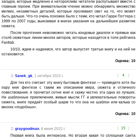
загадок, которые медленно и неторопливо читатели распутывают вместе с
главным героем. При внимательном чтении можно обнаружить множество
мелких, незаметных деталей, которые проливают свет на то, что может
быть дальше. Что-то очень похожее было с теми, кто читал Гарри Поттера с
1999 по 2007 годы, выискивая в книгах указания на дальнейшее развитие
сюжета.
После прочтения невозможно читать кондовые диалоги и прямые как
столб сюжетные линии многих авторов, которые находятся в топе рейтинга
Fantlab.
10/10, ждем и надеемся, что автор выпустит третью книгу и на ней не
остановится.
Оценка:
10
[
4
]
Sanek_gk
,
1 октября 2022 г.
Для тех кто считает эту книгу бытовым фентези — приведите хотя бы
пару книг фентези с таким же описанием мира, сюжета и отличного
повествования. я прочитал сотни книг и скажу честно эта одна из лучших.
Не шаблонные приключения, живые мысли ГГ и увлекательные повороты
сюжета, книге придаёт особый шарм то что она не шаблон или калька со
многих «подобных».
Оценка:
10
[
15
]
graygoodman
,
8 июня 2022 г.
Первая книга была интересна. Но вторая какая то сплошная санта