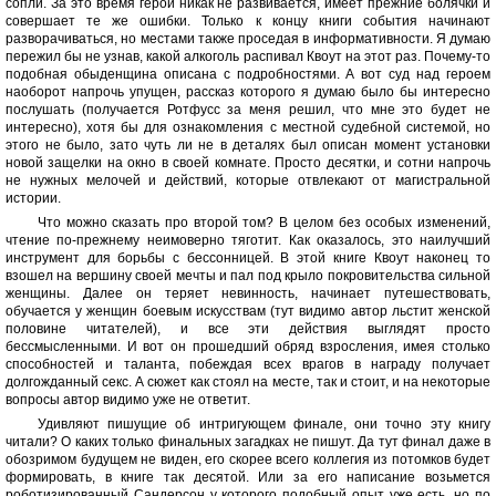
сопли. За это время герой никак не развивается, имеет прежние болячки и
совершает те же ошибки. Только к концу книги события начинают
разворачиваться, но местами также проседая в информативности. Я думаю
пережил бы не узнав, какой алкоголь распивал Квоут на этот раз. Почему-то
подобная обыденщина описана с подробностями. А вот суд над героем
наоборот напрочь упущен, рассказ которого я думаю было бы интересно
послушать (получается Ротфусс за меня решил, что мне это будет не
интересно), хотя бы для ознакомления с местной судебной системой, но
этого не было, зато чуть ли не в деталях был описан момент установки
новой защелки на окно в своей комнате. Просто десятки, и сотни напрочь
не нужных мелочей и действий, которые отвлекают от магистральной
истории.
Что можно сказать про второй том? В целом без особых изменений,
чтение по-прежнему неимоверно тяготит. Как оказалось, это наилучший
инструмент для борьбы с бессонницей. В этой книге Квоут наконец то
взошел на вершину своей мечты и пал под крыло покровительства сильной
женщины. Далее он теряет невинность, начинает путешествовать,
обучается у женщин боевым искусствам (тут видимо автор льстит женской
половине читателей), и все эти действия выглядят просто
бессмысленными. И вот он прошедший обряд взросления, имея столько
способностей и таланта, побеждая всех врагов в награду получает
долгожданный секс. А сюжет как стоял на месте, так и стоит, и на некоторые
вопросы автор видимо уже не ответит.
Удивляют пишущие об интригующем финале, они точно эту книгу
читали? О каких только финальных загадках не пишут. Да тут финал даже в
обозримом будущем не виден, его скорее всего коллегия из потомков будет
формировать, в книге так десятой. Или за его написание возьмется
роботизированный Сандерсон у которого подобный опыт уже есть, но по