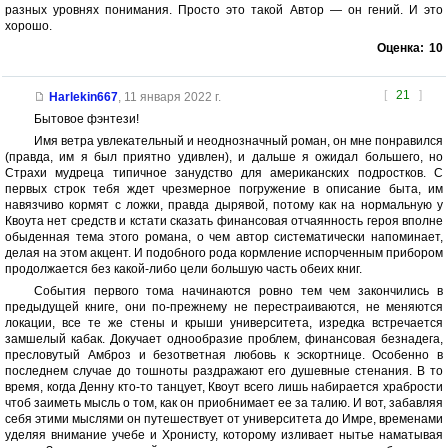
разных уровнях понимания. Просто это такой Автор — он гений. И это
хорошо.
Оценка:
10
[
21
]
Harlekin667
,
11 января 2022 г.
Бытовое фэнтези!
Имя ветра увлекательный и неоднозначный роман, он мне понравился
(правда, им я был приятно удивлен), и дальше я ожидал большего, но
Страхи мудреца типичное занудство для американских подростков. С
первых строк тебя ждет чрезмерное погружение в описание быта, им
навязчиво кормят с ложки, правда дырявой, потому как на нормальную у
Квоута нет средств и кстати сказать финансовая отчаянность героя вполне
обыденная тема этого романа, о чем автор систематически напоминает,
делая на этом акцент. И подобного рода кормление испорченным прибором
продолжается без какой-либо цели большую часть обеих книг.
События первого тома начинаются ровно тем чем закончились в
предыдущей книге, они по-прежнему не перестраиваются, не меняются
локации, все те же стены и крыши университета, изредка встречается
замшелый кабак. Докучает однообразие проблем, финансовая безнадега,
пресловутый Амброз и безответная любовь к эскортнице. Особенно в
последнем случае до тошноты раздражают его душевные стенания. В то
время, когда Денну кто-то танцует, Квоут всего лишь набирается храбрости
чтоб заиметь мысль о том, как он приобнимает ее за талию. И вот, забавляя
себя этими мыслями он путешествует от университета до Имре, временами
уделяя внимание учебе и Хронисту, которому изливает нытье наматывая