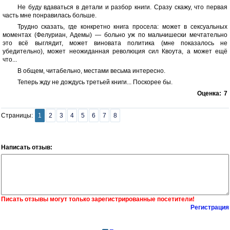
Не буду вдаваться в детали и разбор книги. Сразу скажу, что первая
часть мне понравилась больше.
Трудно сказать, где конкретно книга просела: может в сексуальных
моментах (Фелуриан, Адемы) — больно уж по мальчишески мечтательно
это всё выглядит, может виновата политика (мне показалось не
убедительно), может неожиданная революция сил Квоута, а может ещё
что...
В общем, читабельно, местами весьма интересно.
Теперь жду не дождусь третьей книги... Поскорее бы.
Оценка:
7
Страницы:
1
2
3
4
5
6
7
8
Написать отзыв:
Писать отзывы могут только зарегистрированные посетители!
Регистрация