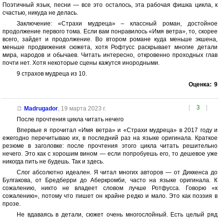
Поэтичный язык, песни — все это осталось, эта рабочая фишка цикла, к
счастью, никуда не делась.
Заключение: «Страхи мудреца» – классный роман, достойное
продолжение первого тома. Если вам понравилось «Имя ветра», то, скорее
всего, зайдет и продолжение. Во втором романе куда меньше экшена,
меньше продвижения сюжета, хотя Рофтусс раскрывает многие детали
мира, народов и обычаев. Читать интересно, откровенно проходных глав
почти нет. Хотя некоторые сцены кажутся инородными.
9 страхов мудреца из 10.
Оценка:
9
[
3
]
Madrugador
,
19 марта 2023 г.
После прочтения цикла читать нечего
Впервые я прочитал «Имя ветра» и «Страхи мудреца» в 2017 году и
ежегодно перечитываю их, в последний раз на языке оригинала. Краткое
резюме в заголовке: после прочтения этого цикла читать решительно
нечего. Это как с хорошим вином — если попробуешь его, то дешевое уже
никогда пить не будешь. Так и здесь.
Слог абсолютно идеален. Я читал многих авторов — от Диккенса до
Булгакова, от Бредберри до Аберкромби, часто на языке оригинала. К
сожалению, никто не владеет словом лучше Ротфусса. Говорю «к
сожалению», потому что пишет он крайне редко и мало. Это как поэзия в
прозе.
Не вдаваясь в детали, сюжет очень многослойный. Есть целый ряд