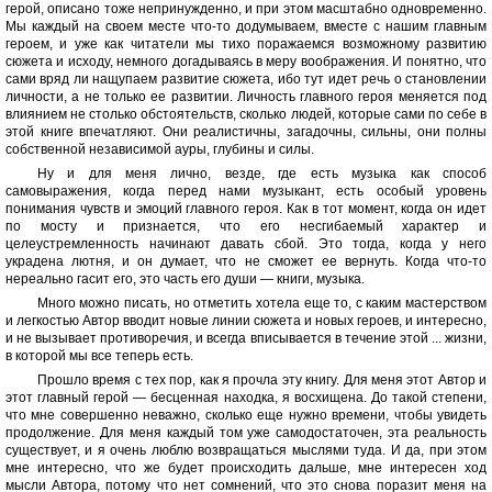
герой, описано тоже непринужденно, и при этом масштабно одновременно.
Мы каждый на своем месте что-то додумываем, вместе с нашим главным
героем, и уже как читатели мы тихо поражаемся возможному развитию
сюжета и исходу, немного догадываясь в меру воображения. И понятно, что
сами вряд ли нащупаем развитие сюжета, ибо тут идет речь о становлении
личности, а не только ее развитии. Личность главного героя меняется под
влиянием не столько обстоятельств, сколько людей, которые сами по себе в
этой книге впечатляют. Они реалистичны, загадочны, сильны, они полны
собственной независимой ауры, глубины и силы.
Ну и для меня лично, везде, где есть музыка как способ
самовыражения, когда перед нами музыкант, есть особый уровень
понимания чувств и эмоций главного героя. Как в тот момент, когда он идет
по мосту и признается, что его несгибаемый характер и
целеустремленность начинают давать сбой. Это тогда, когда у него
украдена лютня, и он думает, что не сможет ее вернуть. Когда что-то
нереально гасит его, это часть его души — книги, музыка.
Много можно писать, но отметить хотела еще то, с каким мастерством
и легкостью Автор вводит новые линии сюжета и новых героев, и интересно,
и не вызывает противоречия, и всегда вписывается в течение этой ... жизни,
в которой мы все теперь есть.
Прошло время с тех пор, как я прочла эту книгу. Для меня этот Автор и
этот главный герой — бесценная находка, я восхищена. До такой степени,
что мне совершенно неважно, сколько еще нужно времени, чтобы увидеть
продолжение. Для меня каждый том уже самодостаточен, эта реальность
существует, и я очень люблю возвращаться мыслями туда. И да, при этом
мне интересно, что же будет происходить дальше, мне интересен ход
мысли Автора, потому что нет сомнений, что это снова поразит меня на