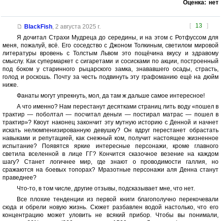
Оценка:
нет
[
13
]
BlackFish
,
2 августа 2025 г.
Я дочитал Страхи Мудреца до середины, и на этом с Ротфуссом для
меня, пожалуй, всё. Его соседство с Джоном Толкиным, светилом мировой
литературы вровень с Толстым Львом это пощёчина вкусу и здравому
смыслу. Как супермаркет с сигаретами и сосисками по акции, построенный
под боком у старинного рыцарского замка, знававшего осады, страсть,
голод и роскошь. Почту за честь подвинуть эту графоманию ещё на дюйм
ниже.
Фанаты могут упрекнуть, мол, да там ж дальше самое интересное!
А что именно? Нам перестанут десятками страниц лить воду «пошел в
трактир — поболтал — посчитал деньги — постирал матрас — пошел в
трактир»? Квоут наконец закончит эту мутную историю с Денной и начнет
искать нелюмпенизированную девушку? Он вдруг перестанет обрастать
навыками и репутацией, как снежный ком, получит настоящее жизненное
испытание? Появятся яркие интересные персонажи, кроме главного
светила вселенной в лице ГГ? Кончится сказочное везение на каждом
шагу? Станет логичнее мир, где знают о проводимости галлия, но
сражаются на боевых топорах? Мразотные персонажи аля Денна станут
праведнее?
Что-то, в том числе, другие отзывы, подсказывает мне, что нет.
Все плохие тенденции из первой книги благополучно перекочевали
сюда и обрели новую жизнь. Сюжет разбавлен водой настолько, что его
концентрацию может уловить не всякий прибор. Чтобы вы понимали,