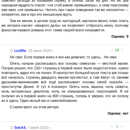
замочил (исходя из названия серии), а сейчас залёг на дно. Но не зря
народная мудрость гласит: «не стой раком -привыкнешь», а сему персонажу
уже явно «не привыкать». Читать про такое поведение так же непонятно —
неприятно, как и про его юношескую круть.
Тем не менее, в целом труд не халтурный, картинок много, плюс опять
же интрига насчет «мокрого дела» не позволяет отбросить книгу, поэтому
фанатам первого романа этот также скорей всего понравится.
Оценка:
9
[
19
]
LssRhr
,
19 июня 2020 г.
Не смог. Если первую книгу я кое-как домучил, то здесь... Не смог.
Опять начали расписывать все основы симпатии — местной магии.
Патрик решил, что 150+ страниц в первой книге было недостаточно, нужно
повторить, вдруг кто не понял. Я пропустил большой кусок текста как только
всё началось, страниц двадцать махом пролистал, а там Квоут со своими
друзьями-манекенами всё ещё расписывает основы своей зазнобе —
проститутке Денне. И тут я психанул. Опять ноль экшена, ноль сюжета,
ноль интересных диалогов, ноль не клишированных персонажей. Я не
получил их в первой книге на 800 страниц, теперь я уверен, что не получу
их и здесь. Один мсный кач и самолюбование.
Ставлю крест на этом авторе.
Оценка:
нет
[
7
]
SnickS
,
7 июня 2020 г.