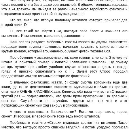
Все предсказуемо, но, однако, штампы использованы не все, а первая
часть первой книги была даже оригинальной. В общем, теплилась надежда,
что в «Страхах» мы выйдем за рамки банального геройского фентези и
отправимся в мир мрачных тайн и жутких демонов.
Кто же знал, что вторую половину штампов Ротфусс приберег для
второй книги :D
ГГ, все такой же Марти Сью, находит себе Квест и начинает его
выполнять. И выполняет, выполняет, выполняет...
Наш сопляк раздает любовные советы взрослым дядям, становится
предводителем группы наемников, начинает дружить с таинственным и
крутым воином, который его, конечно, обучает крутой технике боя.
Про обучение у амазонок-нудисток даже говорить не хочу. Это уже не
штамп, а почетный призер «Золотой Коллекции Штампов». Ну почему
авторы-мужики при любом удобном случае стараются раздеть теток до
гола? И яростно совокуплять их с ГГ. Зачем это? Спрос породил
предложение или это влажные авторские фантазии?
О влажных фантазиях, кстати. Я сходу смогла вспомнить еще две
книги, где юные девственники становятся мужчинами в объятьях зрелых,
опытных и ОЧЕНЬ КРАСИВЫХ дам. Клянусь, оба раза — и вот в «Страхах»
третий раз — подчеркивалось, что дамы прям прекрасные. Но зрелые и
опытные. Случайности не случайны, друзья мои, так что и этот
потрясающий сюжетный ход заношу в список клише.
А чего я цепляюсь к банальностям? Есть же еще стиль, герои,
сюжет...И вообще, в первой книге тоже ведь много штампов.
Проблема в том, что «Страхи мудреца» состоят из штампов. Такое
чувство, что Ротфусс просто списком загуглил, и потом усердно прописал