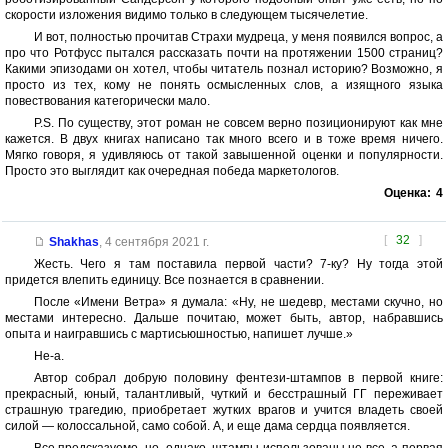
скорости изложения видимо только в следующем тысячелетие.
И вот, полностью прочитав Страхи мудреца, у меня появился вопрос, а
про что Ротфусс пытался рассказать почти на протяжении 1500 страниц?
Какими эпизодами он хотел, чтобы читатель познал историю? Возможно, я
просто из тех, кому не понять осмысленных слов, а изящного языка
повествования категорически мало.
P.S. По существу, этот роман не совсем верно позиционируют как мне
кажется. В двух книгах написано так много всего и в тоже время ничего.
Мягко говоря, я удивляюсь от такой завышенной оценки и популярности.
Просто это выглядит как очередная победа маркетологов.
Оценка:
4
[
32
]
Shakhas
,
4 сентября 2021 г.
Жесть. Чего я там поставила первой части? 7-ку? Ну тогда этой
придется влепить единицу. Все познается в сравнении.
После «Имени Ветра» я думала: «Ну, не шедевр, местами скучно, но
местами интересно. Дальше почитаю, может быть, автор, набравшись
опыта и наигравшись с мартисьюшностью, напишет лучше.»
Не-а.
Автор собрал добрую половину фентези-штампов в первой книге:
прекрасный, юный, талантливый, чуткий и бесстрашный ГГ переживает
страшную трагедию, приобретает жутких врагов и учится владеть своей
силой — колоссальной, само собой. А, и еще дама сердца появляется.