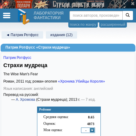
ЛАБОРАТОРИЯ
ФАНТАСТИКИ
поиск по жанру
расширенный
◄ Патрик Ротфусс
издания (12)
Патрик Ротфусс «Страхи мудреца»
Патрик Ротфусс
Страхи мудреца
The Wise Man's Fear
Роман,
2011
год; роман-эпопея
«Хроника Убийцы Короля»
Язык написания: английский
Перевод на русский:
—
А. Хромова
(Страхи мудреца)
; 2013 г.
— 7 изд.
Рейтинг
Средняя оценка:
8.65
Оценок:
4873
Моя оценка:
-