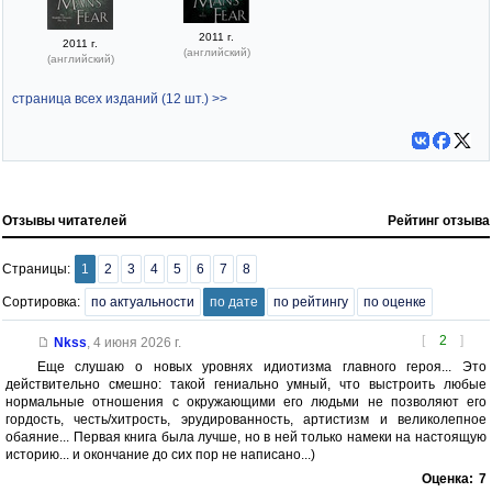
2011 г.
2011 г.
(английский)
(английский)
страница всех изданий (12 шт.) >>
Отзывы читателей
Рейтинг отзыва
Страницы:
1
2
3
4
5
6
7
8
Сортировка:
по актуальности
по дате
по рейтингу
по оценке
[
2
]
Nkss
,
4 июня 2026 г.
Еще слушаю о новых уровнях идиотизма главного героя... Это
действительно смешно: такой гениально умный, что выстроить любые
нормальные отношения с окружающими его людьми не позволяют его
гордость, честь/хитрость, эрудированность, артистизм и великолепное
обаяние... Первая книга была лучше, но в ней только намеки на настоящую
историю... и окончание до сих пор не написано...)
Оценка:
7