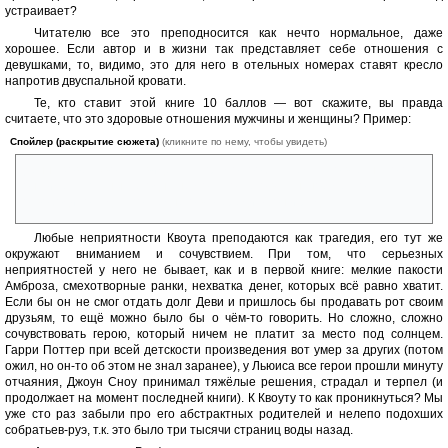
устраивает?
Читателю все это преподносится как нечто нормальное, даже
хорошее. Если автор и в жизни так представляет себе отношения с
девушками, то, видимо, это для него в отельных номерах ставят кресло
напротив двуспальной кровати.
Те, кто ставит этой книге 10 баллов — вот скажите, вы правда
считаете, что это здоровые отношения мужчины и женщины? Пример:
Спойлер (раскрытие сюжета)
(кликните по нему, чтобы увидеть)
Денна зовёт Квоута увидеться, прямо сообщая ему, что все, на кого
она имела планы, сегодня не могут, отчего вакантное место
освободилось для последнего в очереди. А он и рад.
Любые неприятности Квоута преподаются как трагедия, его тут же
окружают вниманием и сочувствием. При том, что серьезных
неприятностей у него не бывает, как и в первой книге: мелкие пакости
Амброза, смехотворные ранки, нехватка денег, которых всё равно хватит.
Если бы он не смог отдать долг Деви и пришлось бы продавать рот своим
друзьям, то ещё можно было бы о чём-то говорить. Но сложно, сложно
сочувствовать герою, который ничем не платит за место под солнцем.
Гарри Поттер при всей детскости произведения вот умер за других (потом
ожил, но он-то об этом не знал заранее), у Льюиса все герои прошли минуту
отчаяния, Джоун Сноу принимал тяжёлые решения, страдал и терпел (и
продолжает на момент последней книги). К Квоуту то как проникнуться? Мы
уже сто раз забыли про его абстрактных родителей и нелепо подохших
собратьев-руэ, т.к. это было три тысячи страниц воды назад.