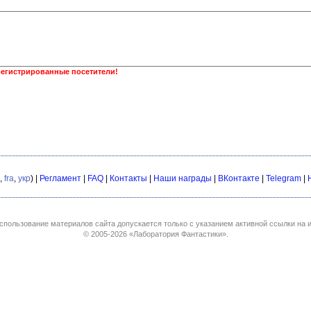
регистрированные посетители!
,
fra
,
укр
) |
Регламент
|
FAQ
|
Контакты
|
Наши награды
|
ВКонтакте
|
Telegram
|
спользование материалов сайта допускается только с указанием активной ссылки на и
© 2005-2026
«Лаборатория Фантастики»
.