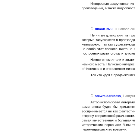
Интересная закрученная ист
произведении, а также подробност
dimon1979
,
11 ноября 201
Не читал других книг из пр
которые запускаются в производ
невозможно, так как существующа
но особо этот процесс никто не 
построения развитого капитализма
Немного помечтали и хватит
немного места. Написано интерес
о Чингисхане и его сложном жизне
Так что идея с продвижение
stewra darkness
,
1 август
Автор использовал литерату
сами эпохи будто бы двигаютс
воспринимается не как фантастич
сторону современной реальности.
самая качественная и большая ч
исторические персонажи были т
перемещаешься во времени.