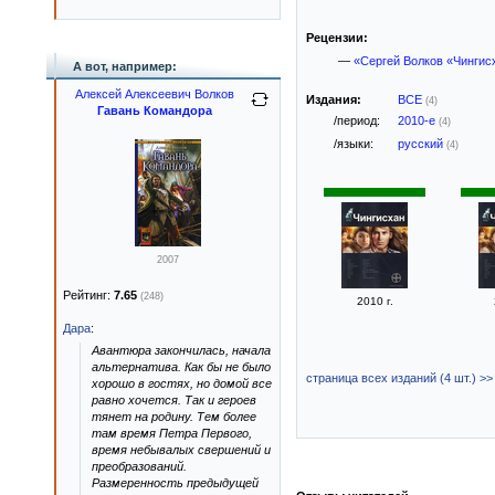
Рецензии:
—
«Сергей Волков «Чингис
А вот, например:
Алексей Алексеевич Волков
Издания:
ВСЕ
(4)
Гавань Командора
/период:
2010-е
(4)
/языки:
русский
(4)
2007
Рейтинг:
7.65
(248)
2010 г.
Дара
:
Авантюра закончилась, начала
альтернатива. Как бы не было
страница всех изданий (4 шт.) >>
хорошо в гостях, но домой все
равно хочется. Так и героев
тянет на родину. Тем более
там время Петра Первого,
время небывалых свершений и
преобразований.
Размеренность предыдущей