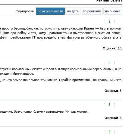
Рейтинг отзыва
Сортировка:
по актуальности
по дате
по рейтингу
по оценке
[
9
]
а просто бесподобно, как историк и человек знающий Казань — был в полном
 книг про войну и тех, кому нравится точно выстроенная сюжетная линия.
фект преображения ГГ под воздействием фигурки из обычного обывателя в
Оценка:
10
[
6
]
тствует и нормальный сюжет и герои выглядят нормальными персонажами, а не
локаде и Миллиардере.
 но что самое печальное эти комиксы крайне примитивны, не красочны и что
Оценка:
8
[
5
]
едение, безусловно, ближе к литературе. Читать можно.
Оценка:
3
[
4
]