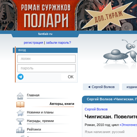
fantlab ru
регистрация
|
забыли пароль?
вход
OK
◄ Сергей Волков
издани
Главная
Сергей Волков «Чингисхан. 
Авторы, книги
Сергей Волков
Новинки и планы
Чингисхан. Повелит
Награды, премии
Роман,
2010
год; цикл
«Этногене
Рейтинги
Язык написания: русский