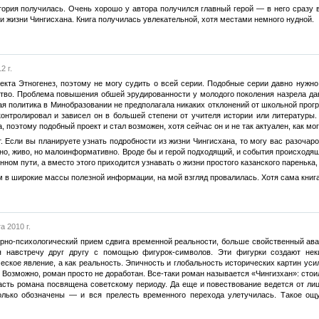
ория получилась. Очень хорошо у автора получился главный герой — в него сразу в
и жизни Чингисхана. Книга получилась увлекательной, хотя местами немного нудной.
2 г.
оекта Этногенез, поэтому не могу судить о всей серии. Подобные серии давно нужно
ство. Проблема повышения обшей эрудированности у молодого поколения назрела дав
я политика в Минобразовании не предполагала никаких отклонений от школьной прог
контролировал и зависел он в большей степени от учителя истории или литературы.
, поэтому подобный проект и стал возможен, хотя сейчас он и не так актуален, как мог
. Если вы планируете узнать подробности из жизни Чингисхана, то могу вас разочаро
но, живо, но малоинформативно. Вроде бы и герой подходящий, и события происходящ
нном пути, а вместо этого приходится узнавать о жизни простого казанского паренька
м в широкие массы полезной информации, на мой взгляд провалилась. Хотя сама книга
а 2010 г.
рно-психологический прием сдвига временной реальности, больше свойственный аван
я навстречу друг другу с помощью фигурок-символов. Эти фигурки создают н
еское явление, а как реальность. Эпичность и глобальность исторических картин ус
 Возможно, роман просто не доработан. Все-таки роман называется «Чингизхан»: сто
асть романа посвящена советскому периоду. Да еще и повествование ведется от лиц
олько обозначены — и вся прелесть временного перехода улетучилась. Такое ощ