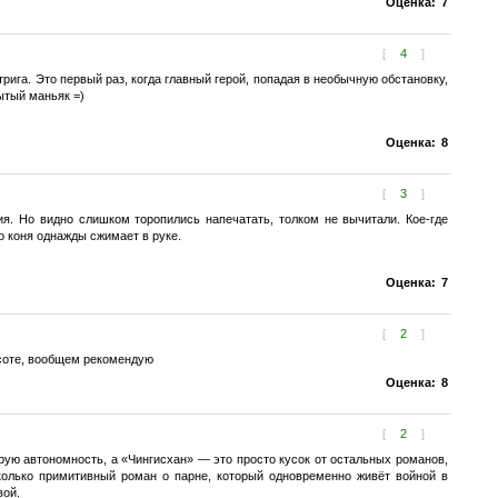
Оценка:
7
[
4
]
рига. Это первый раз, когда главный герой, попадая в необычную обстановку,
ытый маньяк =)
Оценка:
8
[
3
]
я. Но видно слишком торопились напечатать, толком не вычитали. Кое-где
о коня однажды сжимает в руке.
Оценка:
7
[
2
]
ысоте, вообщем рекомендую
Оценка:
8
[
2
]
рую автономность, а «Чингисхан» — это просто кусок от остальных романов,
сколько примитивный роман о парне, который одновременно живёт войной в
вой.