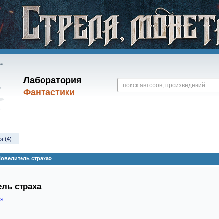
Лаборатория
Фантастики
я (4)
Повелитель страха»
ель страха
з»