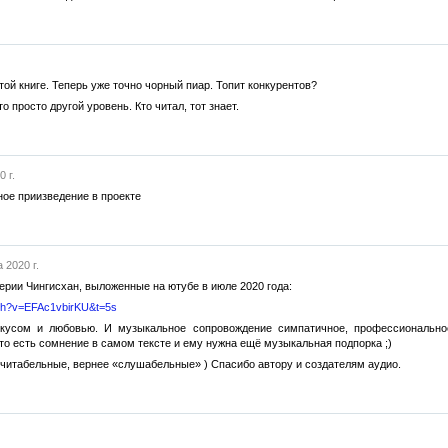
той книге. Теперь уже точно чорный пиар. Топит конкурентов?
то просто другой уровень. Кто читал, тот знает.
 г.
ое приизведение в проекте
 2020 г.
серии Чингисхан, выложенные на ютубе в июле 2020 года:
tch?v=EFAc1vbirKU&t=5s
усом и любовью. И музыкальное сопровождение симпатичное, профессиональное
то есть сомнение в самом тексте и ему нужна ещё музыкальная подпорка ;)
е, читабельные, вернее «слушабельные» ) Спасибо автору и создателям аудио.