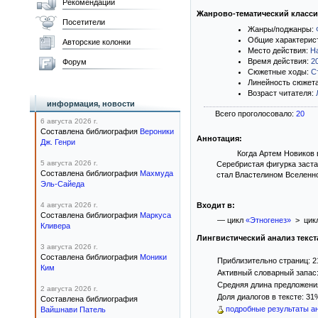
Рекомендации
Жанрово-тематический класс
Посетители
Жанры/поджанры:
Общие характерис
Авторские колонки
Место действия:
Н
Время действия:
2
Форум
Сюжетные ходы:
С
Линейность сюжет
Возраст читателя:
информация, новости
Всего проголосовало:
20
6 августа 2026 г.
Составлена библиография
Вероники
Аннотация:
Дж. Генри
Когда Артем Новиков 
5 августа 2026 г.
Серебристая фигурка заста
Составлена библиография
Махмуда
стал Властелином Вселенной
Эль-Сайеда
4 августа 2026 г.
Входит в:
Составлена библиография
Маркуса
— цикл
«Этногенез»
> цик
Кливера
Лингвистический анализ текст
3 августа 2026 г.
Составлена библиография
Моники
Приблизительно страниц: 2
Ким
Активный словарный запас:
Средняя длина предложения:
2 августа 2026 г.
Доля диалогов в тексте: 31
Составлена библиография
подробные результаты ан
Вайшнави Патель