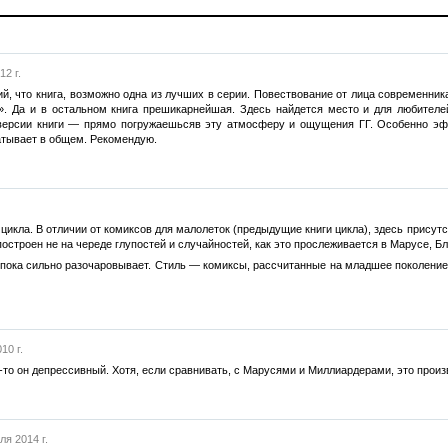
12 г.
, что книга, возможно одна из лучших в серии. Повествование от лица современник
». Да и в остальном книга прешикарнейшая. Здесь найдется место и для любителей
оверсии книги — прямо погружаешьсяв эту атмосферу и ощущения ГГ. Особенно эф
ватывает в общем. Рекомендую.
 цикла. В отличии от комиксов для малолеток (предыдущие книги цикла), здесь прису
остроен не на череде глупостей и случайностей, как это прослеживается в Марусе, Б
 пока сильно разочаровывает. Стиль — комиксы, рассчитанные на младшее поколение,
10 г.
-то он депрессивный. Хотя, если сравнивать, с Марусями и Миллиардерами, это произв
ля 2014 г.