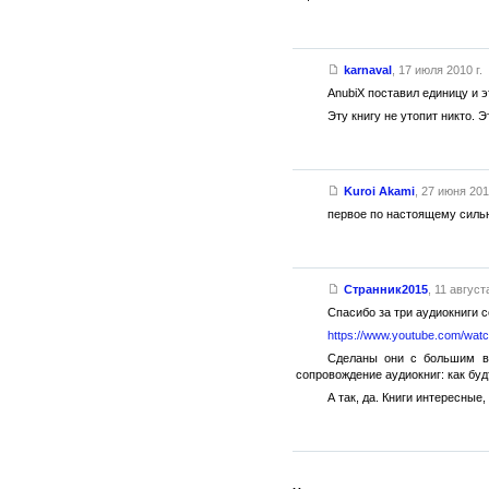
karnaval
,
17 июля 2010 г.
AnubiX поставил единицу и э
Эту книгу не утопит никто. Э
Kuroi Akami
,
27 июня 2010
первое по настоящему сильн
Странник2015
,
11 августа
Спасибо за три аудиокниги 
https://www.youtube.com/wa
Сделаны они с большим вк
сопровождение аудиокниг: как буд
А так, да. Книги интересны