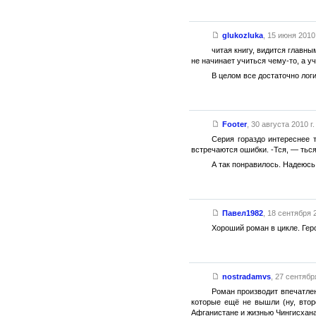
glukozluka
,
15 июня 2010 
читая книгу, видится главны
не начинает учиться чему-то, а у
В целом все достаточно логи
Footer
,
30 августа 2010 г.
Серия гораздо интереснее 
встречаются ошибки. -Тся, — ться
А так понравилось. Надеюсь,
Павел1982
,
18 сентября 2
Хороший роман в цикле. Гер
nostradamvs
,
27 сентября
Роман производит впечатлен
которые ещё не вышли (ну, втор
Афганистане и жизнью Чингисхана 