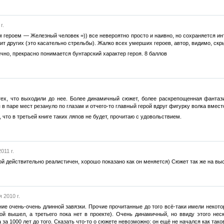
г.
м героем — Железный человек =)) все невероятно просто и наивно, но сохраняется инт
чит других (это касательно стрельбы). Жалко всех умерших героев, автор, видимо, скр
чно, прекрасно понимается бунтарский характер героя. 8 баллов
тех, что выходили до нее. Более динамичный сюжет, более раскрепощенная фантази
 в паре мест резануло по глазам и отчего-то главный герой вдруг фигурку волка вмест
 что в третьей книге таких ляпов не будет, прочитаю с удовольствием.
011 г.
ой действительно реалистичен, хорошо показано как он меняется) Сюжет так же на в
 2010 г.
ие очень-очень длинной завязки. Прочие прочитанные до того всё-таки имели некото
ой вышел, а третьего пока нет в проекте). Очень динамичный, но ввиду этого не
за 1000 лет до того. Сказать что-то о сюжете невозможно: он ещё не начался как тако