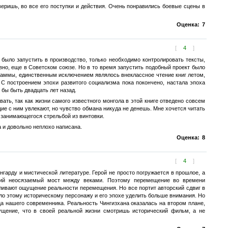
еришь, во все его поступки и действия. Очень понравились боевые сцены в
Оценка:
7
[
4
]
 было запустить в производство, только необходимо контролировать тексты,
но, еще в Советском союзе. Но в то время запустить подобный проект было
раммы, единственным исключением являлось внеклассное чтение книг летом,
 С построением эпохи развитого социализма пока покончено, настала эпоха
 бы быть двадцать лет назад.
вать, так как жизни самого известного монгола в этой книге отведено совсем
ие с ним увлекают, но чувство обмана никуда не денешь. Мне хочется читать
, занимающегося стрельбой из винтовки.
 и довольно неплохо написана.
Оценка:
8
[
4
]
гарду и мистической литературе. Герой не просто погружается в прошлое, а
екий неосязаемый мост между веками. Поэтому перемещение во времени
иливают ощущение реальности перемещения. Но все портит авторский сдвиг в
ило этому историческому персонажу и его эпохе уделить больше внимания. Но
а нашего современника. Реальность Чингизхана оказалась на втором плане,
ущение, что в своей реальной жизни смотришь исторический фильм, а не