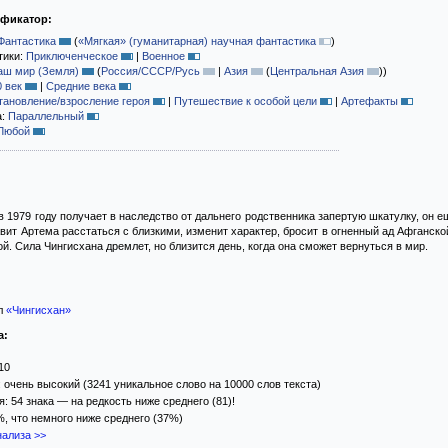
ификатор:
Фантастика
(
«Мягкая» (гуманитарная) научная фантастика
)
тики:
Приключенческое
|
Военное
аш мир (Земля)
(
Россия/СССР/Русь
|
Азия
(
Центральная Азия
)
)
0 век
|
Средние века
тановление/взросление героя
|
Путешествие к особой цели
|
Артефакты
а:
Параллельный
Любой
в 1979 году получает в наследство от дальнего родственника запертую шкатулку, он е
вит Артема расстаться с близкими, изменит характер, бросит в огненный ад Афганско
. Сила Чингисхана дремлет, но близится день, когда она сможет вернуться в мир.
л
«Чингисхан»
а:
10
 очень высокий (3241 уникальное слово на 10000 слов текста)
 54 знака — на редкость ниже среднего (81)!
%, что немного ниже среднего (37%)
ализа >>