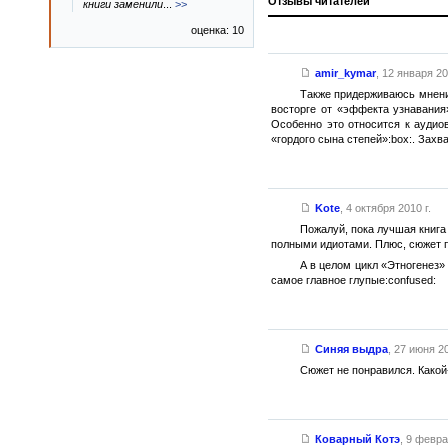
Отзывы читателей
книги заменили
...
>>
оценка: 10
amir_kymar
,
12 января 20
Также придерживаюсь мнений
восторге от «эффекта узнавания
Особенно это относится к ауди
«гордого сына степей»:box:. Зах
Kote
,
4 октября 2010 г.
Пожалуй, пока лучшая книга
полными идиотами. Плюс, сюжет п
А в целом цикл «Этногенез»
самое главное глупые:confused:
Синяя выдра
,
27 июня 20
Сюжет не понравился. Какой
Коварный Котэ
,
9 февра