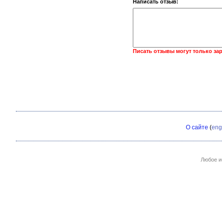
Написать отзыв:
Писать отзывы могут только за
О сайте
(
eng
Любое и