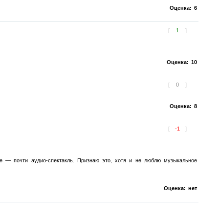
Оценка:
6
[
1
]
Оценка:
10
[
0
]
Оценка:
8
[
-1
]
 — почти аудио-спектакль. Признаю это, хотя и не люблю музыкальное
Оценка:
нет