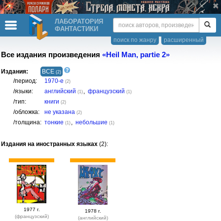
ЛАБОРАТОРИЯ
ФАНТАСТИКИ
поиск по жанру
расширенный
Все издания произведения
«Heil Man, partie 2»
Издания:
ВСЕ
(2)
/период:
1970-е
(2)
/языки:
английский
,
французский
(1)
(1)
/тип:
книги
(2)
/обложка:
не указана
(2)
/толщина:
тонкие
,
небольшие
(1)
(1)
Издания на иностранных языках
(2):
1977 г.
1978 г.
(французский)
(английский)