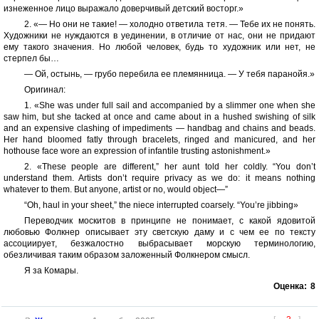
изнеженное лицо выражало доверчивый детский восторг.»
2. «— Но они не такие! — холодно ответила тетя. — Тебе их не понять.
Художники не нуждаются в уединении, в отличие от нас, они не придают
ему такого значения. Но любой человек, будь то художник или нет, не
стерпел бы…
— Ой, остынь, — грубо перебила ее племянница. — У тебя паранойя.»
Оригинал:
1. «She was under full sail and accompanied by a slimmer one when she
saw him, but she tacked at once and came about in a hushed swishing of silk
and an expensive clashing of impediments — handbag and chains and beads.
Her hand bloomed fatly through bracelets, ringed and manicured, and her
hothouse face wore an expression of infantile trusting astonishment.»
2. «These people are different,” her aunt told her coldly. “You don’t
understand them. Artists don’t require privacy as we do: it means nothing
whatever to them. But anyone, artist or no, would object—”
“Oh, haul in your sheet,” the niece interrupted coarsely. “You’re jibbing»
Переводчик москитов в принципе не понимает, с какой ядовитой
любовью Фолкнер описывает эту светскую даму и с чем ее по тексту
ассоциирует, безжалостно выбрасывает морскую терминологию,
обезличивая таким образом заложенный Фолкнером смысл.
Я за Комары.
Оценка:
8