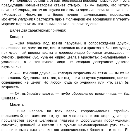
Не поленюсь оставить отзыв, обеляющий перевод Грызуновой, пусть
предыдущим комментаторам станет стыдно. Так уж вышло, что читать
начал «Комары», потом наткнулся на отзывы здесь и перечитал начало за
«Москитов». Несмотря на более точное наименование, переводчик
москитов умудрился растерять яркие Фолкнеровские ассоциации и утерять
морские жаргонизмы, которыми пронизано произведение.
Далее два характерных примера:
Комары:
1. «Она мчалась под всеми парусами, в сопровождении другой,
поизящнее, но, заметив его, мигом сменила галс и привела себя к ветру под
приглушенный шелест шелка и дорогостоящее бряканье аксессуаров —
сумочки, цепочек, бус. Рука ее жирно цвела в браслетах, окольцованная и
ухоженная, а с тепличного лица не сходило доверчивое детское
изумление»
2. «— Эти люди другие, — холодно возразила ей тетка. — Ты их не
понимаешь. Художники не такие, как мы, — им не нужно уединение, они его
совершенно не ценят. Но любой, будь он художник или кто, стал бы
возражать...
— Ой, выбирайте шкоты, — грубо оборвала ее племянница. — Вас
шкивает.»
Москиты:
1. «Она неслась на всех парах, сопровождаемая стройной
незнакомкой, но, заметив его, тут же лавировала в его сторону, изящно
прошелестев своим шелковым платьем и дорогущими побрякушками:
сумочкой, цепочкой и бусами. Ее пухлые наманикюренные руки так и
норовили вырваться из-под оков многочисленных браслетов и колец. Ее