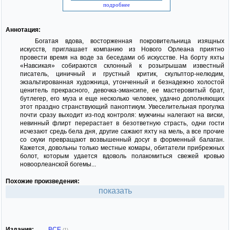
подробнее
Аннотация:
Богатая вдова, восторженная покровительница изящных
искусств, приглашает компанию из Нового Орлеана приятно
провести время на воде за беседами об искусстве. На борту яхты
«Навсикая» собираются склонный к розыгрышам известный
писатель, циничный и грустный критик, скульптор-нелюдим,
экзальтированная художница, утонченный и безнадежно холостой
ценитель прекрасного, девочка-эмансипе, ее мастеровитый брат,
бутлегер, его муза и еще несколько человек, удачно дополняющих
этот праздно странствующий паноптикум. Увеселительная прогулка
почти сразу выходит из-под контроля: мужчины налегают на виски,
невинный флирт перерастает в безответную страсть, одни гости
исчезают средь бела дня, другие сажают яхту на мель, а все прочие
со скуки превращают возвышенный досуг в форменный балаган.
Кажется, довольны только местные комары, обитатели прибрежных
болот, которым удается вдоволь полакомиться свежей кровью
новоорлеанской богемы...
Похожие произведения:
показать
Издания:
ВСЕ