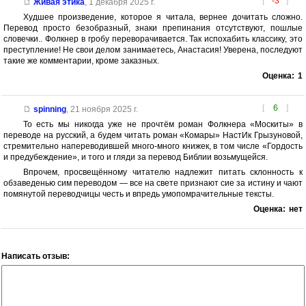
[
-3
]
Живая этика
,
1 декабря 2025 г.
Худшее произведение, которое я читала, вернее дочитать сложно.
Перевод просто безобразный, знаки препинания отсутствуют, пошлые
словечки.. Фолкнер в гробу переворачивается. Так испохабить классику, это
преступление! Не свои делом занимаетесь, Анастасия! Уверена, последуют
такие же комментарии, кроме заказных.
Оценка:
1
[
6
]
spinning
,
21 ноября 2025 г.
То есть мы никогда уже не прочтём роман Фолкнера «Москиты» в
переводе на русский, а будем читать роман «Комары» НастИк Грызуновой,
стремительно напереводившей много-много книжек, в том числе «Гордость
и предубеждение», и того и гляди за перевод Библии возьмущейся.
Впрочем, просвещённому читателю надлежит питать склонность к
обзаведенью сим переводом — все на свете признают сие за истину и чают
помянутой переводчицы честь и впредь умопомрачительные тексты.
Оценка:
нет
Написать отзыв: