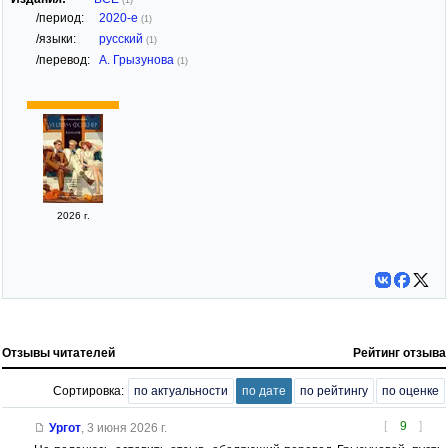
(1)
/период:
2020-е
(1)
/языки:
русский
(1)
/перевод:
А. Грызунова
(1)
2026 г.
Отзывы читателей
Рейтинг отзыва
Сортировка:
по актуальности
по дате
по рейтингу
по оценке
[
9
]
Ургот
,
3 июня 2026 г.