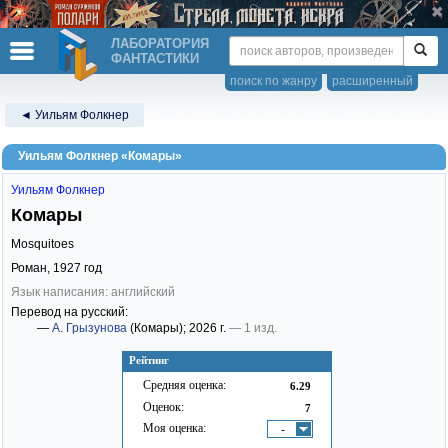
ЛАБОРАТОРИЯ
ФАНТАСТИКИ
поиск по жанру
расширенный
◄ Уильям Фолкнер
Уильям Фолкнер «Комары»
Уильям Фолкнер
Комары
Mosquitoes
Роман,
1927
год
Язык написания: английский
Перевод на русский:
—
А. Грызунова
(Комары)
; 2026 г.
— 1 изд.
Рейтинг
Средняя оценка:
6.29
Оценок:
7
Моя оценка:
-