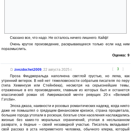
бывают поступки, не вполне согласующиеся с общепринятыми
нормами поведения. Она была неисправимо бесчестна. Ей всегда
казалась невыносимой мысль, что обстоятельства могут сложиться
не в ее пользу, и должно быть, она с ранних лет приучилась к
неблаговидным проделкам, помогавшим ей взирать на мир с этой
холодной, дерзкой усмешкой и в то же время потворствовать любой
прихоти своего упругого, крепкого тела.
Сказано все, что надо. Не осталось ничего лишнего. Кайф!
Очень крутое произведение, раскрывающееся только если над ним
поразмыслить.
Оценка:
9
[
3
]
zvezdochet2009
,
22 августа 2025 г.
Проза Фицджеральда наполнена светлой грустью, но легка, как
утренний ветерок. В ней нет тяжеловесности собратьев писателя по перу
(типа Хемингуэя или Стейнбека), несмотря на серьезнейшие темы,
отраженные в его произведениях, главным из которых был и останется
классический роман об Американской мечте ревущих 20-х «Великий
Гэтсби».
Эпоха джаза, наивности и розовых романтических надежд, когда никто
даже не помышлял о грядущем финансовом кризисе, страна процветала,
большие города утопали в роскоши, богатые слои населения наслаждались
жизнью без каких-то моральных ограничений, утопая в неслыханном
разврате, а бедные – своей незавидной участью. Писатель вкладывает
свой рассказ в уста неприметного человека, обычного клерка, который