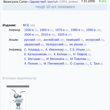
7.31 (209)
9 отз.
Франсуаза Саган
«Здравствуй, грусть!»
(1954, роман)
+ещё 10 шт. похожего
Издания:
ВСЕ
(183)
/период:
1930-е
,
1960-е
,
1970-е
,
1980-е
,
1990-е
,
(1)
(1)
(2)
(9)
(19)
2000-е
,
2010-е
,
2020-е
(33)
(91)
(27)
/языки:
русский
,
английский
,
немецкий
,
испанский
,
(133)
(43)
(1)
(2)
украинский
,
белорусский
,
не указан
(2)
(1)
(1)
/перевод:
С. Алукард
,
А. Ивахненко
,
С.Б. Ильин
,
(6)
(1)
(13)
Е. Калашникова
,
К. Килиан
,
Н. Лавров
,
(83)
(1)
(1)
С. Матырко
,
И. Мизинина
,
М. Павлова
,
(1)
(4)
(1)
А. Пехник
,
М. Пинчевский
,
О. Сорока
,
С. Таск
(1)
(1)
(1)
(1)
В планах издательств: