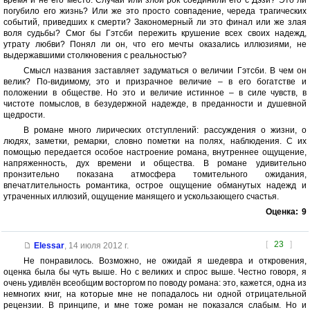
время и не его место. Случай или злой рок соединили его с Дэзи? Это ли
погубило его жизнь? Или же это просто совпадение, череда трагических
событий, приведших к смерти? Закономерный ли это финал или же злая
воля судьбы? Смог бы Гэтсби пережить крушение всех своих надежд,
утрату любви? Понял ли он, что его мечты оказались иллюзиями, не
выдержавшими столкновения с реальностью?
Смысл названия заставляет задуматься о величии Гэтсби. В чем он
велик? По-видимому, это и призрачное величие – в его богатстве и
положении в обществе. Но это и величие истинное – в силе чувств, в
чистоте помыслов, в безудержной надежде, в преданности и душевной
щедрости.
В романе много лирических отступлений: рассуждения о жизни, о
людях, заметки, ремарки, словно пометки на полях, наблюдения. С их
помощью передается особое настроение романа, внутреннее ощущение,
напряженность, дух времени и общества. В романе удивительно
пронзительно показана атмосфера томительного ожидания,
впечатлительность романтика, острое ощущение обманутых надежд и
утраченных иллюзий, ощущение манящего и ускользающего счастья.
Оценка:
9
[
23
]
Elessar
,
14 июля 2012 г.
Не понравилось. Возможно, не ожидай я шедевра и откровения,
оценка была бы чуть выше. Но с великих и спрос выше. Честно говоря, я
очень удивлён всеобщим восторгом по поводу романа: это, кажется, одна из
немногих книг, на которые мне не попадалось ни одной отрицательной
рецензии. В принципе, и мне тоже роман не показался слабым. Но и