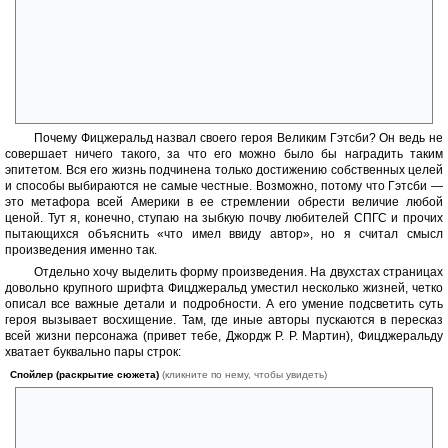
безжалостные годы встают на нашем пути неодолимой преградой.
Мы спешим в погоне за синей птицей удачи, а если ускользнет она
сегодня — не беда, будет еще завтра… И настанет день, когда мечта
будет так близко, что, кажется, протяни руку — и…
И опускаются весла, и выгребаем мы против течения, но сносит
оно наши утлые ладьи, и вздымаются валы, и несут нас назад — в
прошлое.
Почему Фицжеральд назвал своего героя Великим Гэтсби? Он ведь не
совершает ничего такого, за что его можно было бы наградить таким
эпитетом. Вся его жизнь подчинена только достижению собственных целей
и способы выбираются не самые честные. Возможно, потому что Гэтсби —
это метафора всей Америки в ее стремлении обрести величие любой
ценой. Тут я, конечно, ступаю на зыбкую почву любителей СПГС и прочих
пытающихся объяснить «что имел ввиду автор», но я считал смысл
произведения именно так.
Отдельно хочу выделить форму произведения. На двухстах страницах
довольно крупного шрифта Фицджеральд уместил несколько жизней, четко
описал все важные детали и подробности. А его умение подсветить суть
героя вызывает восхищение. Там, где иные авторы пускаются в пересказ
всей жизни персонажа (привет тебе, Джордж Р. Р. Мартин), Фицджеральду
хватает буквально пары строк:
Спойлер (раскрытие сюжета)
(кликните по нему, чтобы увидеть)
Джордан Бейкер инстинктивно избегала умных, проницательных
людей, и теперь мне стало ясно почему — она чувствовала себя
уверенней среди тех, кому попросту в голову не могло прийти, что