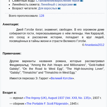
Сюжетные ходы:
Становление/взросление героя
Линейность сюжета:
Линейный с экскурсами
Возраст читателя:
Для взрослых
Всего проголосовало:
128
Аннотация:
Джей Гэтсби богат, знаменит, свободен. В его огромном доме
собираются гости, пересказывающие о нём легенды. Ник Каррауэй,
его сосед и рассказчик истории, попадает в круг людей,
посвящённых в тайны жизни и страсти Великого Гэтсби.
©
Anastasia2012
Примечание:
Другие варианты названия романа, которые рассматривал
Фицджеральд: “Among the Ash Heaps and Millionaires”, “Gold-hatted
Gatsby”, “On the Road to West Egg”, “The High-bouncing Lover”,
“Gatsby”, “Trimalchio” and “Trimalchio in West Egg.”
Имеется пересказ Э. Гаррет «
Великий Кэтсби
».
Входит в:
— журнал
«The Argosy (UK), August 1937 (Vol. XXII, No. 135)»
, 1937 г.
— сборник
«The Portable F. Scott Fitzgerald»
, 1945 г.