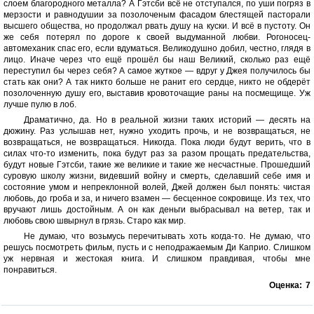
слоем благородного металла? А Гэтсби всё не отступался, по уши погряз в
мерзости и равнодушии за позолоченым фасадом блестящей пасторали
высшего общества, но продолжал рвать душу на куски. И всё в пустоту. Он
же себя потерял по дороге к своей выдуманной любви. Рогоносец-
автомеханик спас его, если вдуматься. Великодушно добил, честно, глядя в
лицо. Иначе через что ещё прошёл бы наш Великий, сколько раз ещё
переступил бы через себя? А самое жуткое — вдруг у Джея получилось бы
стать как они? А так никто больше не ранит его сердце, никто не обдерёт
позолоченную душу его, выставив кровоточащие раны на посмещище. Уж
лучше пулю в лоб.
Драматично, да. Но в реальной жизни таких историй — десять на
дюжину. Раз услышав нет, нужно уходить прочь, и не возвращаться, не
возвращаться, не возвращаться. Никогда. Пока люди будут верить, что в
силах что-то изменить, пока будут раз за разом прощать предательства,
будут новые Гэтсби, такие же великие и такие же несчастные. Прошедший
суровую школу жизни, видевший войну и смерть, сделавший себе имя и
состояние умом и непреклонной волей, Джей должен был понять: чистая
любовь, до гроба и за, и ничего взамен — бесценное сокровище. Из тех, что
вручают лишь достойным. А он как деньги выбрасывал на ветер, так и
любовь свою швырнул в грязь. Старо как мир.
Не думаю, что возьмусь перечитывать хоть когда-то. Не думаю, что
решусь посмотреть фильм, пусть и с неподражаемым Ди Каприо. Слишком
уж нервная и жестокая книга. И слишком правдивая, чтобы мне
понравиться.
Оценка:
7