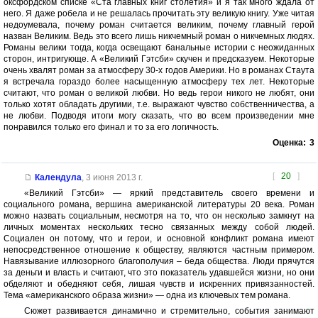
оксфордском списке «Ста главных книг столетия» и я так много ждала от
него. Я даже робела и не решалась прочитать эту великую книгу. Уже читая
недоумевала, почему роман считается великим, почему главный герой
назван Великим. Ведь это всего лишь никчемный роман о никчемных людях.
Романы велики тогда, когда освещают банальные истории с неожиданных
сторон, интригующе. А «Великий Гэтсби» скучен и предсказуем. Некоторые
очень хвалят роман за атмосферу 30-х годов Америки. Но в романах Стаута
я встречала гораздо более насыщенную атмосферу тех лет. Некоторые
считают, что роман о великой любви. Но ведь герои никого не любят, они
только хотят обладать другими, т.е. выражают чувство собственничества, а
не любви. Подводя итоги могу сказать, что во всем произведении мне
понравился только его финал и то за его логичность.
Оценка:
3
[
20
]
Календула
,
3 июня 2013 г.
«Великий Гэтсби» — яркий представитель своего времени и
социального романа, вершина американской литературы 20 века. Роман
можно назвать социальным, несмотря на то, что он несколько замкнут на
личных моментах нескольких тесно связанных между собой людей.
Социален он потому, что и герои, и основной конфликт романа имеют
непосредственное отношение к обществу, являются частным примером.
Навязывание иллюзорного благополучия – беда общества. Люди прячутся
за деньги и власть и считают, что это показатель удавшейся жизни, но они
обделяют и обедняют себя, лишая чувств и искренних привязанностей.
Тема «американского образа жизни» — одна из ключевых тем романа.
Сюжет развивается динамично и стремительно, события занимают