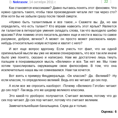
[
22
]
Nekrasov
,
14 октября 2011 г.
Как становятся классиками? Давно пытаюсь понять этот феномен. Что
нужно сделать такого, чтобы твои произведения читали лет так через сто?
Или хотя бы не забыли сразу после твоей смерти.
«Нужно быть талантливым и все такое...» Скажете вы. Да, но как
определить, что есть талант? Кто вправе навесить этот ярлык? Является
ли талантом в литературе умения складать слова, так что выходило шибко
красиво? Или помимо этого писатель должен еще и нести в массы то самое
разумное, доброе, вечное? А может он просто может рассказать какую-
нибудь относительно новую историю и хватит с него?
И вот еще вопрос вдогонку. Если учесть тот факт, что ни одной
оригинальной мысли мы уже не можем сгенерировать, что все так или иначе
было уже понято, сказано и написано. Нам же достаточно лишь ткнуть
пальцем в понравившуюся мысль «Великих» и все. Так нет же. Мы тоже
хотим транслировать окружающим свою философию. В том, что она
исключительно наша мы не сомневаемся. Нам так хочется.
Вот взять к примеру Фицджеральда. -Он классик? -Да. -Великий? -Ну
если классик, то определенно великий. Ведь его же читают до сих пор.
А если все же спросить наоборот. -Почему «Великого Гэтсби» читают
до сих пор? -Так ведь это же шедевр великого классика.
Это какой-то уроборос получается. Считают великим, потому что до
сих пор читают. До сих пор читают, потому что считают великим.
Замечательнейшая банальщина. Скука да и только.
Оценка:
6