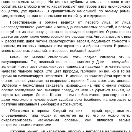
всего несколько месяцев. Но сколько глубины и смысла вложено в эти
события, как глубоко и четко характеризуют они героев и все нью-йоркское
общество, дух времени. В сравнительно небольшой по объему роман
Фицджеральд вложил колоссальное по своей сути содержание.
Повествование в романе ведется от первого лица, от лица
непосредственного участника и очевидца описываемых событий, а потому
оно субъективно и пропущено сквозь призму его восприятия. Оценка героев
дается автором также через восприятие рассказчика. Автор, а вместе с ним
и рассказчик, дают четкие характеристики героям, подмечают тонкости и
нюансы, из которых складываются характеры и образы героев. В романе
много красочных описаний: интерьеров, пейзажей, зданий.
Роман во многом символичен, хоть подчас символы эти и
завуалированы. Так, зеленый огонек на причале у Дэзи – неслучайно
зеленый – этот цвет символизирует надежду, а надежда – отличительное
качество главного героя. Это цвет природы, гармонии, жизни, но в то же
время он символизирует незрелость. И именно на причале Дэзи горит этот
огонек, словно указывая на незрелость героини. Глаза с рекламы доктора
Эклберга – безмолвный свидетель, взирающий на мир с неким укором,
словно всевидящее око, знающее правду, от него не укрыться тайнам, не
спрятаться людям. Долина Шлака — символ безличного, равнодушного и
даже жестокого к человеческим судьбам рока (особенно на контрасте м
поэтично описанным Нью-Йорком и Уэст-Эггом).
Обратимся к героям. Каждый из них — яркий представитель
определенного типа людей и, несмотря на то, что их можно четко
охарактеризовать несколькими словами, они являются весьма
нетривиальными личностями.
Джордан Бэйкер. Ей характерны апломб и некоторая надменность в