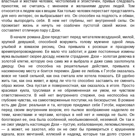
властный и жесткий человек, честолюбив и эгоистичен, привык следовать
прихотям, не считаясь с мнением и желаниями других людей. Том
относится к людям как к вещам. Как только человек перестает представлять
для него интерес, он выбрасывает его. Он способен на подлость и обман,
чтобы выгородить себя. В нем нет глубины, нет внутренней силы. Он
прожигает жизнь и ничуть не озабочен пустотой своей жизни. он
составляет отличную пару с Дэзи.
В начале романа Дэзи предстает перед читателем воздушной, милой,
хрупкой девушкой, способной вскружить голову мужчине одной лишь
улыбкой и взмахом ресниц. Она привыкла к роскоши и праздному
времяпрепровождению. Ее мало что заботит, и даже постоянные измены
мужа вызывают скорее досаду, нежели страдание. Дэзи – золотая девочка в
золотой клетке, которую она сама же и выбрала и даже сама захлопнула
дверцу. Она не способна на решительные действия, привыкла к
насиженному месту и боится перемен. Даже ее любовь к Гэтсби оказалась
вовсе не такой сильной, как она считала или хотела показать. Ей удобно
жить так, как она живет, и вряд ли что-то способно заставить ее сменить
образ жизни. Она пустая и поверхностная, как оказалось в итоге. Просто
красивая кукла, трусливая и не обремененная ни умом, ни чувством
ответственности. В ней нет внутреннего стержня, она неспособна на
глубокие чувства, на самоотверженные поступки, на бескорыстие. В романе
есть две Дэзи: реальная и та, которую придумал себе Гэтсби, нарисовал
перед своим внутренним взором, его пылкое воображение наделило ее
теми, качествами и чертами, которых в ней нет и никогда не было. Он
боготворил ее, она была особенной, необыкновенной, неземной. Он так и
не смог увидеть настоящую Дэзи – пустую, избалованную, легкомысленную,
— а может, не захотел, ибо он не смог бы примириться с крушением
идеала, всех мечтаний, иллюзий и надежд, которые так долго строил в