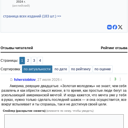
2024 г.
(английский)
страница всех изданий (183 шт.) >>
Отзывы читателей
Рейтинг отзыва
Страницы:
1
2
3
4
Сортировка:
по актуальности
по дате
по рейтингу
по оценке
[
3
]
fsherstobitov
,
27 июля 2026 г.
Америка, ревущие двадцатые. «Золотая молодежь» не знает, чем себя
развлечь и как обрести смысл жизни, в то время, как простые люди бегут за
ускользающей американской мечтой. И когда кажется, что мечта уже у тебя
в руках, нужно только сделать последний шажок — и она осуществится, все
вокруг вспыхивает и ты сгораешь, так и не достигнув своей цели.
Спойлер (раскрытие сюжета)
(кликните по нему, чтобы увидеть)
Гэтсби верил в свою путеводную звезду, его, как и всех нас, манил
призрачный огонек простого человеческого счастья. Но