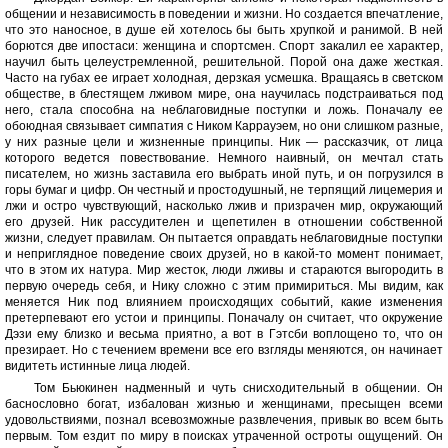
общении и независимость в поведении и жизни. Но создается впечатление,
что это наносное, в душе ей хотелось бы быть хрупкой и ранимой. В ней
борются две ипостаси: женщина и спортсмен. Спорт закалил ее характер,
научил быть целеустремленной, решительной. Порой она даже жесткая.
Часто на губах ее играет холодная, дерзкая усмешка. Вращаясь в светском
обществе, в блестящем лживом мире, она научилась подстраиваться под
него, стала способна на неблаговидные поступки и ложь. Поначалу ее
обоюдная связывает симпатия с Ником Каррауэем, но они слишком разные,
у них разные цели и жизненные принципы. Ник — рассказчик, от лица
которого ведется повествование. Немного наивный, он мечтал стать
писателем, но жизнь заставила его выбрать иной путь, и он погрузился в
горы бумаг и цифр. Он честный и простодушный, не терпящий лицемерия и
лжи и остро чувствующий, насколько лжив и призрачен мир, окружающий
его друзей. Ник рассудителен и щепетилен в отношении собственной
жизни, следует правилам. Он пытается оправдать неблаговидные поступки
и неприглядное поведение своих друзей, но в какой-то момент понимает,
что в этом их натура. Мир жесток, люди лживы и стараются выгородить в
первую очередь себя, и Нику сложно с этим примириться. Мы видим, как
меняется Ник под влиянием происходящих событий, какие изменения
претерпевают его устои и принципы. Поначалу он считает, что окружение
Дэзи ему близко и весьма приятно, а вот в Гэтсби воплощено то, что он
презирает. Но с течением времени все его взгляды меняются, он начинает
видитеть истинные лица людей.
Том Бьюкинен надменный и чуть снисходительный в общении. Он
баснословно богат, избалован жизнью и женщинами, пресыщен всеми
удовольствиями, познал всевозможные развлечения, привык во всем быть
первым. Том ездит по миру в поисках утраченной остроты ощущений. Он