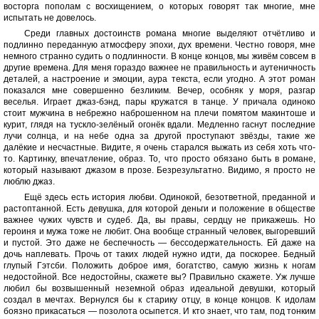
восторга пополам с восхищением, о которых говорят так многие, мне
испытать не довелось.
Среди главных достоинств романа многие выделяют отчётливо и
подлинно переданную атмосферу эпохи, дух времени. Честно говоря, мне
немного странно судить о подлинности. В конце концов, мы живём совсем в
другие времена. Для меня гораздо важнее не правильность и аутеничность
деталей, а настроение и эмоции, аура текста, если угодно. А этот роман
показался мне совершенно безликим. Вечер, особняк у моря, разгар
веселья. Играет джаз-бэнд, пары кружатся в танце. У причала одиноко
стоит мужчина в небрежно наброшенном на плечи помятом макинтоше и
курит, глядя на тускло-зелёный огонёк вдали. Медленно гаснут последние
лучи солнца, и на небе одна за другой проступают звёзды, такие же
далёкие и несчастные. Видите, я очень старался выжать из себя хоть что-
то. Картинку, впечатление, образ. То, что просто обязано быть в романе,
который называют джазом в прозе. Безрезультатно. Видимо, я просто не
люблю джаз.
Ещё здесь есть история любви. Одинокой, безответной, преданной и
растоптанной. Есть девушка, для которой деньги и положение в обществе
важнее чужих чувств и судеб. Да, вы правы, сердцу не прикажешь. Но
героиня и мужа тоже не любит. Она вообще странный человек, выгоревший
и пустой. Это даже не беспечность — бессодержательность. Ей даже на
дочь наплевать. Прочь от таких людей нужно идти, да поскорее. Бедный
глупый Гэтсби. Положить доброе имя, богатство, самую жизнь к ногам
недостойной. Все недостойны, скажете вы? Правильно скажете. Уж лучше
любил бы возвышенный неземной образ идеальной девушки, который
создал в мечтах. Вернулся бы к старику отцу, в конце концов. К идолам
боязно прикасаться — позолота осыпется. И кто знает, что там, под тонким