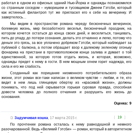
работал в одном из офисных зданий Нью-Йорка и однажды познакомился
со странным соседом – нуворишем и тусовщиком Джеем Гэтсби, который
как истинный филантроп тут же пригласил его к себе на вечеринку. И
завертелось…
Мы видим в пространстве романа череду бесконечных вечеринок,
богемную жизнь, мир беззаботного веселья, бесконечный праздник, на
котором хочется остаться до конца своих дней, и веселиться, танцевать,
пить до упаду, до потери сознания, делать это отчаянно и легко, потому что
деньги это грязь, за все уплачено добряком Гэтсби, который наблюдает за
публикой с балкона, а потом обращает взор к далекому зеленому огоньку
фонарика на пристани в противоположном конце залива и думает о той
единственной, за которую готов отдать жизнь, и которая, возможно,
однажды придет к нему в гости. В нем мощным огнем горит надежда, его
сила и его же слабость.
Созданный как порицание низменного потребительского образа
жизни, этот роман все-таки написан о великом чувстве – любви, и те, кто
видит в нем лишь глянцевую обертку из «красивой жизни», должны
понимать, что под ней скрывается горькая суровая правда, способная
довести человека до полного отчаяния и разрушить его жизнь до
основания.
Оценка:
9
[
19
]
Задумчивая кошка
,
17 марта 2015 г.
По прочтении романа осталась к нему равнодушной и немного
разочарованной. Ведь «Великий Гэтсби» — роман, который в авторитетном