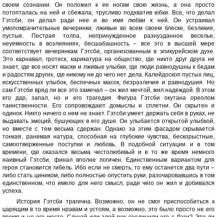
своем сознании. Он положил к ее ногам свою жизнь, а она просто
потопталась на ней и сбежала, трусливо подхватив юбки. Все, что делал
Гэтсби, он делал ради нее и во имя любви к ней. Он устраивал
умопомрачительные вечеринки, лживые во всем своем блеске, безликие,
пустые. Пестрая толпа, непринужденное разнузданное веселье,
неуемность в возлияниях, бесшабашность – все это в высшей мере
соответствует вечеринкам Гэтсби, организованным в эпикурейском духе.
Это карнавал, гротеск, карикатура на общество, где никто друг друга не
знает, где все носят маски и лживые улыбки, где люди равнодушны к бедам
и радостям других, где никому ни до чего нет дела. Калейдоскоп пустых лиц,
искусственных улыбок, беспечных масок, безразличия и равнодушия. Но
сам Гэтсби вряд ли все это замечал – он жил мечтой, жил надеждой. В этом
его дар, запал, но и его трагедия. Фигура Гэтсби окутана ореолом
таинственности. Его сопровождают домыслы и сплетни. Он скрытен и
одинок. Никто ничего о нем не знает. Гэтсби умеет держать себя в руках, не
выдавать эмоций, бушующих в его душе. Он улыбается открытой улыбкой,
но вместе с тем весьма сдержан. Однако за этим фасадом скрывается
тонкая, ранимая натура, способная на глубокие чувства, бескорыстные,
самоотверженные поступки и любовь. В подобной ситуации и в том
времени, где оказался весьма честолюбивый и в то же время немного
наивный Гэтсби, финал вполне логичен. Единственным вариантом для
героя становится гибель. Ибо если не смерть, то ему останется два пути –
либо стать циником, либо полностью опустить руки, разочаровавшись в том
единственном, что имело для него смысл, ради чего он жил и добивался
успеха.
История Гэтсби трагична. Возможно, он не смог приспособиться к
царящим в то время нравам и устоям, а возможно, это было просто не его