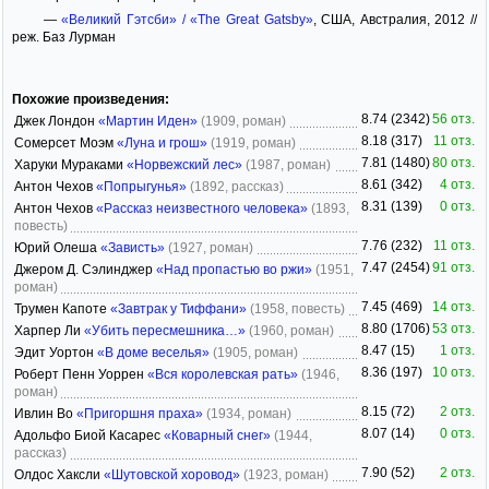
—
«Великий Гэтсби» / «The Great Gatsby»
, США, Австралия, 2012 //
реж. Баз Лурман
Похожие произведения:
8.74 (2342)
56 отз.
Джек Лондон
«Мартин Иден»
(1909, роман)
8.18 (317)
11 отз.
Сомерсет Моэм
«Луна и грош»
(1919, роман)
7.81 (1480)
80 отз.
Харуки Мураками
«Норвежский лес»
(1987, роман)
8.61 (342)
4 отз.
Антон Чехов
«Попрыгунья»
(1892, рассказ)
8.31 (139)
0 отз.
Антон Чехов
«Рассказ неизвестного человека»
(1893,
повесть)
7.76 (232)
11 отз.
Юрий Олеша
«Зависть»
(1927, роман)
7.47 (2454)
91 отз.
Джером Д. Сэлинджер
«Над пропастью во ржи»
(1951,
роман)
7.45 (469)
14 отз.
Трумен Капоте
«Завтрак у Тиффани»
(1958, повесть)
8.80 (1706)
53 отз.
Харпер Ли
«Убить пересмешника…»
(1960, роман)
8.47 (15)
1 отз.
Эдит Уортон
«В доме веселья»
(1905, роман)
8.36 (197)
10 отз.
Роберт Пенн Уоррен
«Вся королевская рать»
(1946,
роман)
8.15 (72)
2 отз.
Ивлин Во
«Пригоршня праха»
(1934, роман)
8.07 (14)
0 отз.
Адольфо Биой Касарес
«Коварный снег»
(1944,
рассказ)
7.90 (52)
2 отз.
Олдос Хаксли
«Шутовской хоровод»
(1923, роман)