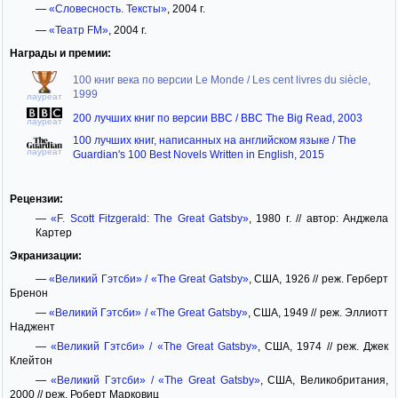
—
«Словесность. Тексты»
, 2004 г.
—
«Театр FM»
, 2004 г.
Награды и премии:
100 книг века по версии Le Monde / Les cent livres du siècle,
1999
лауреат
200 лучших книг по версии BBC / BBC The Big Read, 2003
лауреат
100 лучших книг, написанных на английском языке / The
лауреат
Guardian's 100 Best Novels Written in English, 2015
Рецензии:
—
«F. Scott Fitzgerald: The Great Gatsby»
, 1980 г. // автор: Анджела
Картер
Экранизации:
—
«Великий Гэтсби» / «The Great Gatsby»
, США, 1926 // реж. Герберт
Бренон
—
«Великий Гэтсби» / «The Great Gatsby»
, США, 1949 // реж. Эллиотт
Наджент
—
«Великий Гэтсби» / «The Great Gatsby»
, США, 1974 // реж. Джек
Клейтон
—
«Великий Гэтсби» / «The Great Gatsby»
, США, Великобритания,
2000 // реж. Роберт Марковиц