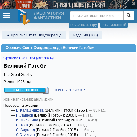
ЛАБОРАТОРИЯ
ФАНТАСТИКИ
поиск по жанру
расширенный
◄ Фрэнсис Скотт Фицджеральд
издания (183)
Фрэнсис Скотт Фицджеральд «Великий Гэтсби»
Фрэнсис Скотт Фицджеральд
Великий Гэтсби
The Great Gatsby
Роман,
1925
год
скачать отрывок >
читать отрывок
Язык написания: английский
Перевод на русский:
—
Е. Калашникова
(Великий Гэтсби)
; 1965 г.
— 83 изд.
—
Н. Лавров
(Великий Гэтсби)
; 2000 г.
— 1 изд.
—
И. Мизинина
(Великий Гэтсби)
; 2013 г.
— 4 изд.
—
С. Таск
(Великий Гэтсби)
; 2014 г.
— 1 изд.
—
С. Алукард
(Великий Гэтсби)
; 2015 г.
— 6 изд.
—
С.Б. Ильин
(Великий Гэтсби)
; 2015 г.
— 12 изд.