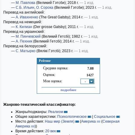
—
М. Павлова
(Великий Гэтсби)
; 2018 г.
— 1 изд.
—
С.Б. Ильин
,
О. Сорока
(Великий Гэтсби)
; 2023 г.
— 1 изд.
Перевод на английский:
—
А. Ивахненко
(The Great Gatsby)
; 2014 г.
— 1 изд.
Перевод на немецкий:
—
К. Килиан
(Der grosse Gatsby)
; 2011 г.
— 1 изд.
Перевод на украинский:
—
М. Пинчевский
(Великий Гетсбі)
; 1982 г.
— 1 изд.
—
А. Пехник
(Великий Гетсбі)
; 2014 г.
— 1 изд.
Перевод на белорусский:
—
С. Матырко
(Вялікі Гэтсбі)
; 2023 г.
— 1 изд.
Рейтинг
Средняя оценка:
7.88
Оценок:
1427
Моя оценка:
-
подробнее
Жанрово-тематический классификатор:
Жанры/поджанры:
Реализм
Общие характеристики:
Психологическое
|
Социальное
Место действия:
Наш мир (Земля)
(
Америка
(
Северная
Америка
)
)
Время действия:
20 век