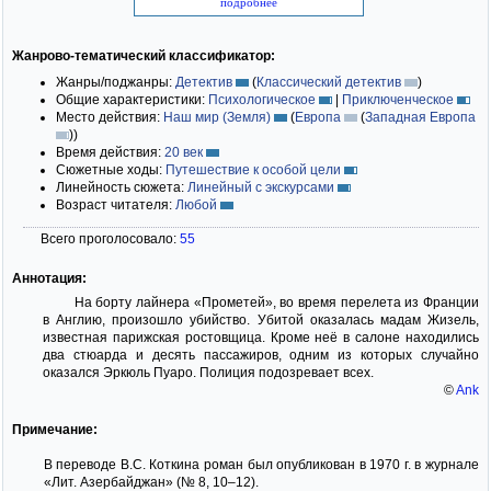
подробнее
Жанрово-тематический классификатор:
Жанры/поджанры:
Детектив
(
Классический детектив
)
Общие характеристики:
Психологическое
|
Приключенческое
Место действия:
Наш мир (Земля)
(
Европа
(
Западная Европа
)
)
Время действия:
20 век
Сюжетные ходы:
Путешествие к особой цели
Линейность сюжета:
Линейный с экскурсами
Возраст читателя:
Любой
Всего проголосовало:
55
Аннотация:
На борту лайнера «Прометей», во время перелета из Франции
в Англию, произошло убийство. Убитой оказалась мадам Жизель,
известная парижская ростовщица. Кроме неё в салоне находились
два стюарда и десять пассажиров, одним из которых случайно
оказался Эркюль Пуаро. Полиция подозревает всех.
©
Ank
Примечание:
В переводе В.С. Коткина роман был опубликован в 1970 г. в журнале
«Лит. Азербайджан» (№ 8, 10–12).