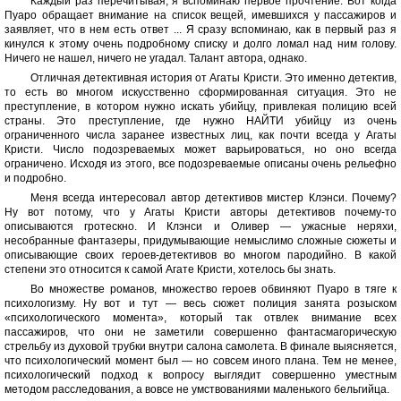
Каждый раз перечитывая, я вспоминаю первое прочтение. Вот когда
Пуаро обращает внимание на список вещей, имевшихся у пассажиров и
заявляет, что в нем есть ответ ... Я сразу вспоминаю, как в первый раз я
кинулся к этому очень подробному списку и долго ломал над ним голову.
Ничего не нашел, ничего не угадал. Талант автора, однако.
Отличная детективная история от Агаты Кристи. Это именно детектив,
то есть во многом искусственно сформированная ситуация. Это не
преступление, в котором нужно искать убийцу, привлекая полицию всей
страны. Это преступление, где нужно НАЙТИ убийцу из очень
ограниченного числа заранее известных лиц, как почти всегда у Агаты
Кристи. Число подозреваемых может варьироваться, но оно всегда
ограничено. Исходя из этого, все подозреваемые описаны очень рельефно
и подробно.
Меня всегда интересовал автор детективов мистер Клэнси. Почему?
Ну вот потому, что у Агаты Кристи авторы детективов почему-то
описываются гротескно. И Клэнси и Оливер — ужасные неряхи,
несобранные фантазеры, придумывающие немыслимо сложные сюжеты и
описывающие своих героев-детективов во многом пародийно. В какой
степени это относится к самой Агате Кристи, хотелось бы знать.
Во множестве романов, множество героев обвиняют Пуаро в тяге к
психологизму. Ну вот и тут — весь сюжет полиция занята розыском
«психологического момента», который так отвлек внимание всех
пассажиров, что они не заметили совершенно фантасмагорическую
стрельбу из духовой трубки внутри салона самолета. В финале выясняется,
что психологический момент был — но совсем иного плана. Тем не менее,
психологический подход к вопросу выглядит совершенно уместным
методом расследования, а вовсе не умствованиями маленького бельгийца.