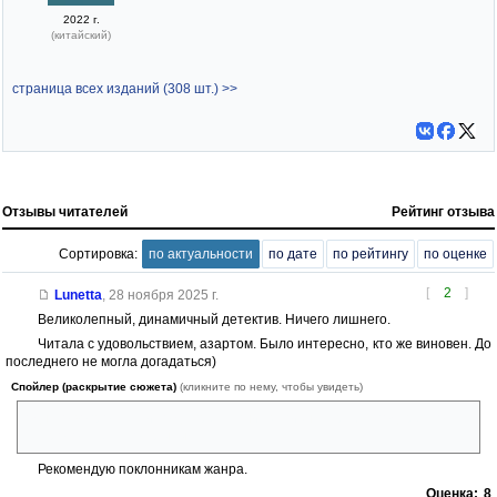
2022 г.
(китайский)
страница всех изданий (308 шт.) >>
Отзывы читателей
Рейтинг отзыва
Сортировка:
по актуальности
по дате
по рейтингу
по оценке
[
2
]
Lunetta
,
28 ноября 2025 г.
Великолепный, динамичный детектив. Ничего лишнего.
Читала с удовольствием, азартом. Было интересно, кто же виновен. До
последнего не могла догадаться)
Спойлер (раскрытие сюжета)
(кликните по нему, чтобы увидеть)
однако вопрос, как и когда преступник запихнул трубку под кресло
Пуаро, остается открытым.
Рекомендую поклонникам жанра.
Оценка:
8