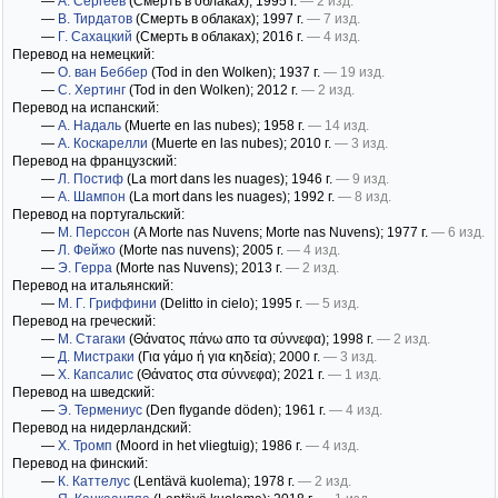
—
А. Сергеев
(Смерть в облаках)
; 1995 г.
— 2 изд.
—
В. Тирдатов
(Смерть в облаках)
; 1997 г.
— 7 изд.
—
Г. Сахацкий
(Смерть в облаках)
; 2016 г.
— 4 изд.
Перевод на немецкий:
—
О. ван Беббер
(Tod in den Wolken)
; 1937 г.
— 19 изд.
—
С. Хертинг
(Tod in den Wolken)
; 2012 г.
— 2 изд.
Перевод на испанский:
—
А. Надаль
(Muerte en las nubes)
; 1958 г.
— 14 изд.
—
А. Коскарелли
(Muerte en las nubes)
; 2010 г.
— 3 изд.
Перевод на французский:
—
Л. Постиф
(La mort dans les nuages)
; 1946 г.
— 9 изд.
—
А. Шампон
(La mort dans les nuages)
; 1992 г.
— 8 изд.
Перевод на португальский:
—
М. Перссон
(A Morte nas Nuvens; Morte nas Nuvens)
; 1977 г.
— 6 изд.
—
Л. Фейжо
(Morte nas nuvens)
; 2005 г.
— 4 изд.
—
Э. Герра
(Morte nas Nuvens)
; 2013 г.
— 2 изд.
Перевод на итальянский:
—
М. Г. Гриффини
(Delitto in cielo)
; 1995 г.
— 5 изд.
Перевод на греческий:
—
М. Стагаки
(Θάνατος πάνω απο τα σύννεφα)
; 1998 г.
— 2 изд.
—
Д. Мистраки
(Για γάμο ή για κηδεία)
; 2000 г.
— 3 изд.
—
Х. Капсалис
(Θάνατος στα σύννεφα)
; 2021 г.
— 1 изд.
Перевод на шведский:
—
Э. Термениус
(Den flygande döden)
; 1961 г.
— 4 изд.
Перевод на нидерландский:
—
Х. Тромп
(Moord in het vliegtuig)
; 1986 г.
— 4 изд.
Перевод на финский:
—
К. Каттелус
(Lentävä kuolema)
; 1978 г.
— 2 изд.