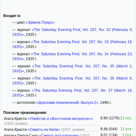
Входит в:
— цикл
«Эркюль Пуаро»
— журнал
«The Saturday Evening Post, Vol. 207, No. 32 (February 9,
1935)»
, 1935 г.
— журнал
«The Saturday Evening Post, Vol. 207, No. 33 (February 16,
1935)»
, 1935 г.
— журнал
«The Saturday Evening Post, Vol. 207, No. 34 (February 23,
1935)»
, 1935 г.
— журнал
«The Saturday Evening Post, Vol. 207, No. 35 (March 2,
1935)»
, 1935 г.
— журнал
«The Saturday Evening Post, Vol. 207, No. 36 (March 9,
1935)»
, 1935 г.
— журнал
«The Saturday Evening Post, Vol. 207, No. 37 (March 16,
1935)»
, 1935 г.
— антологию
«Дорогами приключений. Выпуск 2»
, 1990 г.
Похожие произведения:
8.80 (1276)
21 отз.
Агата Кристи
«Убийство в «Восточном экспрессе»»
(1933, роман)
8.48 (544)
11 отз.
Агата Кристи
«Смерть на Ниле»
(1937, роман)
8.01 (134)
2 отз.
Чарльз Перси Сноу
«Смерть под парусом»
(1932,