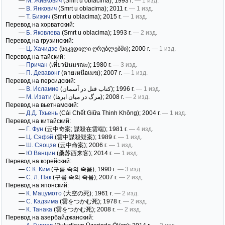
—
М. Живкович
(Smrt u oblacima)
; 1993 г.
— 1 изд.
—
В. Янкович
(Smrt u oblacima)
; 2011 г.
— 1 изд.
—
Т. Бижич
(Smrt u oblacima)
; 2015 г.
— 1 изд.
Перевод на хорватский:
—
Б. Яковлева
(Smrt u oblacima)
; 1993 г.
— 2 изд.
Перевод на грузинский:
—
Ц. Хачидзе
(სიკვდილი ღრუბლებში)
; 2000 г.
— 1 изд.
Перевод на тайский:
—
Причан
(เที่ยวบินมรณะ)
; 1980 г.
— 3 изд.
—
П. Девавонг
(ตายเหนือเมฆ)
; 2007 г.
— 1 изд.
Перевод на персидский:
—
В. Исламие
(کتاب قتل در آسمان)
; 1996 г.
— 1 изд.
—
М. Изати
(مرگ در میان ابرها)
; 2008 г.
— 2 изд.
Перевод на вьетнамский:
—
Д.Д. Тхьень
(Cái Chết Giữa Thinh Không)
; 2004 г.
— 1 изд.
Перевод на китайский:
—
Г. Фун
(云中奇案; 謀殺在雲端)
; 1981 г.
— 4 изд.
—
Ц. Сяфэй
(雲中謀殺疑案)
; 1989 г.
— 1 изд.
—
Ш. Сяоцзе
(云中命案)
; 2006 г.
— 1 изд.
—
Ю Ванцин
(桑苏西来客)
; 2014 г.
— 1 изд.
Перевод на корейский:
—
С.К. Ким
(구름 속의 죽음)
; 1990 г.
— 3 изд.
—
С. Л. Пак
(구름 속의 죽음)
; 2007 г.
— 2 изд.
Перевод на японский:
—
К. Мацумото
(大空の死)
; 1961 г.
— 2 изд.
—
С. Кадзима
(雲をつかむ死)
; 1978 г.
— 2 изд.
—
К. Танака
(雲をつかむ死)
; 2008 г.
— 2 изд.
Перевод на азербайджанский: