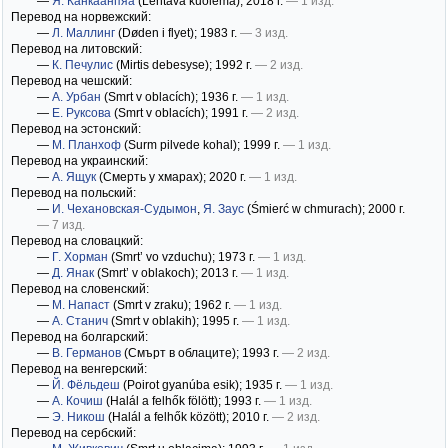
—
Я. Канкаанпяа
(Lentävä kuolema)
; 2018 г.
— 1 изд.
Перевод на норвежский:
—
Л. Маллинг
(Døden i flyet)
; 1983 г.
— 3 изд.
Перевод на литовский:
—
К. Печулис
(Mirtis debesyse)
; 1992 г.
— 2 изд.
Перевод на чешский:
—
А. Урбан
(Smrt v oblacích)
; 1936 г.
— 1 изд.
—
Е. Руксова
(Smrt v oblacích)
; 1991 г.
— 2 изд.
Перевод на эстонский:
—
М. Планхоф
(Surm pilvede kohal)
; 1999 г.
— 1 изд.
Перевод на украинский:
—
А. Ящук
(Смерть у хмарах)
; 2020 г.
— 1 изд.
Перевод на польский:
—
И. Чехановская-Судымон
,
Я. Заус
(Śmierć w chmurach)
; 2000 г.
— 7 изд.
Перевод на словацкий:
—
Г. Хорман
(Smrt’ vo vzduchu)
; 1973 г.
— 1 изд.
—
Д. Янак
(Smrt’ v oblakoch)
; 2013 г.
— 1 изд.
Перевод на словенский:
—
М. Напаст
(Smrt v zraku)
; 1962 г.
— 1 изд.
—
А. Станич
(Smrt v oblakih)
; 1995 г.
— 1 изд.
Перевод на болгарский:
—
В. Германов
(Смърт в облаците)
; 1993 г.
— 2 изд.
Перевод на венгерский:
—
Й. Фёльдеш
(Poirot gyanúba esik)
; 1935 г.
— 1 изд.
—
А. Кочиш
(Halál a felhők fölött)
; 1993 г.
— 1 изд.
—
Э. Никош
(Halál a felhők között)
; 2010 г.
— 2 изд.
Перевод на сербский: