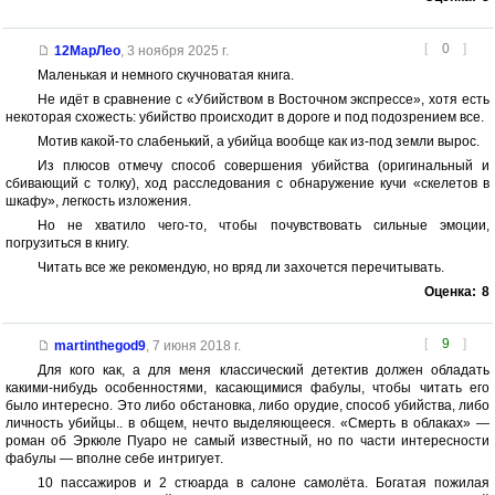
[
0
]
12МарЛео
,
3 ноября 2025 г.
Маленькая и немного скучноватая книга.
Не идёт в сравнение с «Убийством в Восточном экспрессе», хотя есть
некоторая схожесть: убийство происходит в дороге и под подозрением все.
Мотив какой-то слабенький, а убийца вообще как из-под земли вырос.
Из плюсов отмечу способ совершения убийства (оригинальный и
сбивающий с толку), ход расследования с обнаружение кучи «скелетов в
шкафу», легкость изложения.
Но не хватило чего-то, чтобы почувствовать сильные эмоции,
погрузиться в книгу.
Читать все же рекомендую, но вряд ли захочется перечитывать.
Оценка:
8
[
9
]
martinthegod9
,
7 июня 2018 г.
Для кого как, а для меня классический детектив должен обладать
какими-нибудь особенностями, касающимися фабулы, чтобы читать его
было интересно. Это либо обстановка, либо орудие, способ убийства, либо
личность убийцы.. в общем, нечто выделяющееся. «Смерть в облаках» —
роман об Эркюле Пуаро не самый известный, но по части интересности
фабулы — вполне себе интригует.
10 пассажиров и 2 стюарда в салоне самолёта. Богатая пожилая