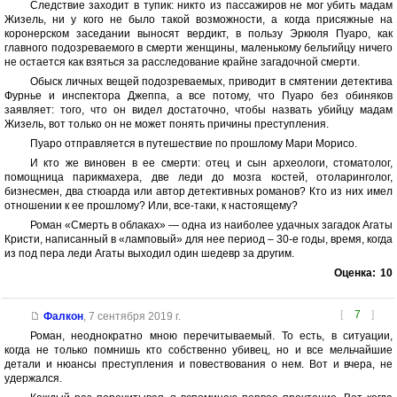
Следствие заходит в тупик: никто из пассажиров не мог убить мадам
Жизель, ни у кого не было такой возможности, а когда присяжные на
коронерском заседании выносят вердикт, в пользу Эркюля Пуаро, как
главного подозреваемого в смерти женщины, маленькому бельгийцу ничего
не остается как взяться за расследование крайне загадочной смерти.
Обыск личных вещей подозреваемых, приводит в смятении детектива
Фурнье и инспектора Джеппа, а все потому, что Пуаро без обиняков
заявляет: того, что он видел достаточно, чтобы назвать убийцу мадам
Жизель, вот только он не может понять причины преступления.
Пуаро отправляется в путешествие по прошлому Мари Морисо.
И кто же виновен в ее смерти: отец и сын археологи, стоматолог,
помощница парикмахера, две леди до мозга костей, отоларинголог,
бизнесмен, два стюарда или автор детективных романов? Кто из них имел
отношении к ее прошлому? Или, все-таки, к настоящему?
Роман «Смерть в облаках» — одна из наиболее удачных загадок Агаты
Кристи, написанный в «ламповый» для нее период – 30-е годы, время, когда
из под пера леди Агаты выходил один шедевр за другим.
Оценка:
10
[
7
]
Фалкон
,
7 сентября 2019 г.
Роман, неоднократно мною перечитываемый. То есть, в ситуации,
когда не только помнишь кто собственно убивец, но и все мельчайшие
детали и нюансы преступления и повествования о нем. Вот и вчера, не
удержался.