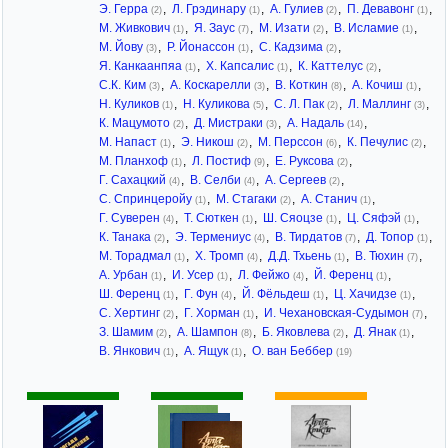
Э. Герра
,
Л. Грэдинару
,
А. Гулиев
,
П. Девавонг
,
(2)
(1)
(2)
(1)
М. Живкович
,
Я. Заус
,
М. Изати
,
В. Исламие
,
(1)
(7)
(2)
(1)
М. Йову
,
Р. Йонассон
,
С. Кадзима
,
(3)
(1)
(2)
Я. Канкаанпяа
,
Х. Капсалис
,
К. Каттелус
,
(1)
(1)
(2)
С.К. Ким
,
А. Коскарелли
,
В. Коткин
,
А. Кочиш
,
(3)
(3)
(8)
(1)
Н. Куликов
,
Н. Куликова
,
С. Л. Пак
,
Л. Маллинг
,
(1)
(5)
(2)
(3)
К. Мацумото
,
Д. Мистраки
,
А. Надаль
,
(2)
(3)
(14)
М. Напаст
,
Э. Никош
,
М. Перссон
,
К. Печулис
,
(1)
(2)
(6)
(2)
М. Планхоф
,
Л. Постиф
,
Е. Руксова
,
(1)
(9)
(2)
Г. Сахацкий
,
В. Селби
,
А. Сергеев
,
(4)
(4)
(2)
С. Спринцеройу
,
М. Стагаки
,
А. Станич
,
(1)
(2)
(1)
Г. Суверен
,
Т. Сюткен
,
Ш. Сяоцзе
,
Ц. Сяфэй
,
(4)
(1)
(1)
(1)
К. Танака
,
Э. Термениус
,
В. Тирдатов
,
Д. Топор
,
(2)
(4)
(7)
(1)
М. Торадмал
,
Х. Тромп
,
Д.Д. Тхьень
,
В. Тюхин
,
(1)
(4)
(1)
(7)
А. Урбан
,
И. Усер
,
Л. Фейжо
,
Й. Ференц
,
(1)
(1)
(4)
(1)
Ш. Ференц
,
Г. Фун
,
Й. Фёльдеш
,
Ц. Хачидзе
,
(1)
(4)
(1)
(1)
С. Хертинг
,
Г. Хорман
,
И. Чехановская-Судымон
,
(2)
(1)
(7)
З. Шамим
,
А. Шампон
,
Б. Яковлева
,
Д. Янак
,
(2)
(8)
(2)
(1)
В. Янкович
,
А. Ящук
,
О. ван Беббер
(1)
(1)
(19)