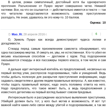
В целом, роман симпатичный; достойный хотя бы однократного
прочтения. Разъяснение от Пуаро звучит совершенно четко. Никакой
натяжки. Все, на что он ссылается — действительно имеется в тексте — так
что читателю представляется возможность самому преступление
разгадать. Не знаю, удавалось ли это кому-то. 10 баллов.
Оценка:
10
[
6
]
Mao_Ri
,
28 апреля 2016 г.
О, Эркюль Пуаро как всегда демонстрирует чудеса логики и
догадливости.
Стюард перед самым приземлением самолета обнаруживает, что
одна пассажирка мертва. И смерть ее, увы, не естественная. Кто-то убил ее
весьма изысканным способом — дротиком с ядом. Под подозрением
оказываются стюарды и все пассажиры первого класса, в том числе и сам
Пуаро.
А дальше идет интересный коктейль из предположений, несвязных на
первый взгляд улик, расспросов подозреваемых, тайн и ухищрений. Ведь
чтобы добыть полезную для раскрытия преступления информацию, надо
задавать свидетелям и другим людям правильные вопросы. А, как известно,
чтобы задать правильный вопрос, надо знать половину ответа на него.
Надо предполагать, что такое может быть, а ведь предположения у
известного детектива на первый взгляд бывают совсем бредовые.
Интересным было и рассуждение касательно выявления преступника.
Убийцей должен быть тот, у кого был мотив и возможность. И вот тут
важной найти какие-либо связи между убитой и подозреваемыми, а так же