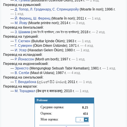
—
А. Гулиев
(Buludların Üzərində Ölüm)
; 2014 г.
— 2 изд.
Перевод на румынский:
—
Д. Топор
,
Л. Грэдинару
,
С. Спринцеройу
(Moarte în nori)
; 1996 г.
— 1 изд.
—
Й. Ференц
,
Ш. Ференц
(Moarte în nori)
; 2011 г.
— 1 изд.
—
М. Йову
(Moarte printre nori)
; 2014 г.
— 3 изд.
Перевод на бенгальский:
—
З. Шамим
(ডেড ইন দি ক্লাউডস; ডেড ইন দ্য ক্লাউডস)
; 2018 г.
— 2 изд.
Перевод на турецкий:
—
Т. Сюткен
(Bulutlar İçinde Ölüm)
; 1963 г.
— 1 изд.
—
Г. Суверен
(Ölüm Diken Üstünde)
; 1971 г.
— 4 изд.
—
И. Усер
(Havadan Gelen Ölüm)
; 1980 г.
— 1 изд.
Перевод на исландский:
—
Р. Йонассон
(Morð um borð)
; 1997 г.
— 1 изд.
Перевод на индонезийский:
—
Эрнесто
(Mengungkap Sebuah Tabir Kematian)
; 1981 г.
— 1 изд.
—
В. Селби
(Maut di Udara)
; 1987 г.
— 4 изд.
Перевод на сингальский:
—
Т. Вендабона
(ගුවනේ සිටි මාරයා)
; 2011 г.
— 1 изд.
Перевод на маратхи:
—
М. Торадмал
(डेथ इन द क्लाऊडस्)
; 2010 г.
— 1 изд.
Рейтинг
Средняя оценка:
8.25
Оценок:
451
Моя оценка:
-