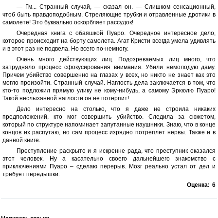
— Гм... Странный случай, — сказал он. — Слишком сенсационный,
чтоб быть правдоподобным. Стреляющие трубки и отравленные дротики в
самолете! Это буквально оскорбляет рассудок!
Очередная книга с обаяшкой Пуаро. Очередное интересное дело,
которое происходит на борту самолета. Агат Кристи всегда умела удивлять
и в этот раз не подвела. Но всего по-немногу.
Очень много действующих лиц. Подозреваемых лиц много, что
затрудняло процесс сфокусирования внимания. Убили немолодую даму.
Причем убийство совершенно на глазах у всех, но никто не знает как это
могло произойти. Странный случай. Наглость дела заключается в том, что
кто-то подложил прямую улику не кому-нибудь, а самому Эркюлю Пуаро!
Такой неслыханной наглости он не потерпит!
Дело интересно на столько, что я даже не строила никаких
предположений, кто мог совершить убийство. Следила за сюжетом,
который по структуре напоминает запутанные наушники. Знаю, что в конце
концов их распутаю, но сам процесс изрядно потреплет нервы. Также и в
данной книге.
Преступление раскрыто и я искренне рада, что преступник оказался
этот человек. Ну а касательно своего дальнейшего знакомство с
приключениями Пуаро – сделаю перерыв. Мозг реально устал от дел и
требует передышки.
Оценка:
6