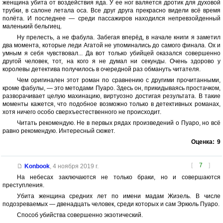
женщина убита от воздействия яда. У ее ног валяется дротик для духовой
трубки, в салоне летала оса. Все друг друга прекрасно видели всё время
полёта. И последнее — среди пассажиров находился непревзойденный
маленький бельгиец.
Ну прелесть, а не фабула. Забегая вперёд, в начале книги я заметил
два момента, которые леди Агатой не упоминались до самого финала. Ох и
умным я себя чувствовал... Да вот только убийцей оказался совершенно
другой человек, тот, на кого я не думал ни секунды. Очень здорово у
королевы детектива получилось в очередной раз обмануть читателя.
Чем оригинален этот роман по сравнению с другими прочитанными,
кроме фабулы, — это методами Пуаро. Здесь он, прикидываясь простачком,
разворачивает целую махинацию, виртуозно достигая результата. В такие
моменты кажется, что подобное возможно только в детективных романах,
хотя ничего особо сверхъестественного не происходит.
Читать рекомендую. Не в первых рядах произведений о Пуаро, но всё
равно рекомендую. Интересный сюжет.
Оценка:
9
[
7
]
Konbook
,
4 ноября 2019 г.
На небесах заключаются не только браки, но и совершаются
преступления.
Убита женщина средних лет по имени мадам Жизель. В числе
подозреваемых — двенадцать человек, среди которых и сам Эркюль Пуаро.
Способ убийства совершенно экзотический.