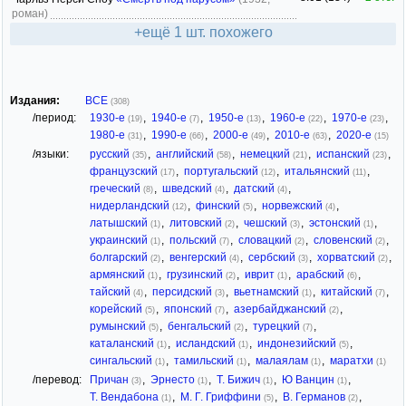
роман)
+ещё 1 шт. похожего
Издания:
ВСЕ
(308)
/период:
1930-е
,
1940-е
,
1950-е
,
1960-е
,
1970-е
,
(19)
(7)
(13)
(22)
(23)
1980-е
,
1990-е
,
2000-е
,
2010-е
,
2020-е
(31)
(66)
(49)
(63)
(15)
/языки:
русский
,
английский
,
немецкий
,
испанский
,
(35)
(58)
(21)
(23)
французский
,
португальский
,
итальянский
,
(17)
(12)
(11)
греческий
,
шведский
,
датский
,
(8)
(4)
(4)
нидерландский
,
финский
,
норвежский
,
(12)
(5)
(4)
латышский
,
литовский
,
чешский
,
эстонский
,
(1)
(2)
(3)
(1)
украинский
,
польский
,
словацкий
,
словенский
,
(1)
(7)
(2)
(2)
болгарский
,
венгерский
,
сербский
,
хорватский
,
(2)
(4)
(3)
(2)
армянский
,
грузинский
,
иврит
,
арабский
,
(1)
(2)
(1)
(6)
тайский
,
персидский
,
вьетнамский
,
китайский
,
(4)
(3)
(1)
(7)
корейский
,
японский
,
азербайджанский
,
(5)
(7)
(2)
румынский
,
бенгальский
,
турецкий
,
(5)
(2)
(7)
каталанский
,
исландский
,
индонезийский
,
(1)
(1)
(5)
сингальский
,
тамильский
,
малаялам
,
маратхи
(1)
(1)
(1)
(1)
/перевод:
Причан
,
Эрнесто
,
Т. Бижич
,
Ю Ванцин
,
(3)
(1)
(1)
(1)
Т. Вендабона
,
М. Г. Гриффини
,
В. Германов
,
(1)
(5)
(2)