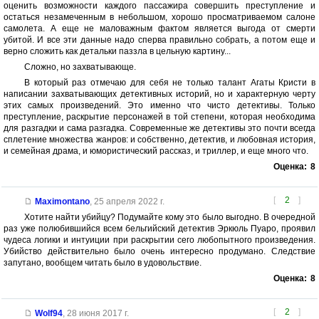
оценить возможности каждого пассажира совершить преступление и
остаться незамеченным в небольшом, хорошо просматриваемом салоне
самолета. А еще не маловажным фактом является выгода от смерти
убитой. И все эти данные надо сперва правильно собрать, а потом еще и
верно сложить как детальки паззла в цельную картину...
Сложно, но захватывающе.
В который раз отмечаю для себя не только талант Агаты Кристи в
написании захватывающих детективных историй, но и характерную черту
этих самых произведений. Это именно что чисто детективы. Только
преступление, раскрытие персонажей в той степени, которая необходима
для разгадки и сама разгадка. Современные же детективы это почти всегда
сплетение множества жанров: и собственно, детектив, и любовная история,
и семейная драма, и юмористический рассказ, и триллер, и еще много что.
Оценка:
8
[
2
]
Maximontano
,
25 апреля 2022 г.
Хотите найти убийцу? Подумайте кому это было выгодно. В очередной
раз уже полюбившийся всем бельгийский детектив Эркюль Пуаро, проявил
чудеса логики и интуиции при раскрытии сего любопытного произведения.
Убийство действительно было очень интересно продумано. Следствие
запутано, вообщем читать было в удовольствие.
Оценка:
8
[
2
]
Wolf94
,
28 июня 2017 г.