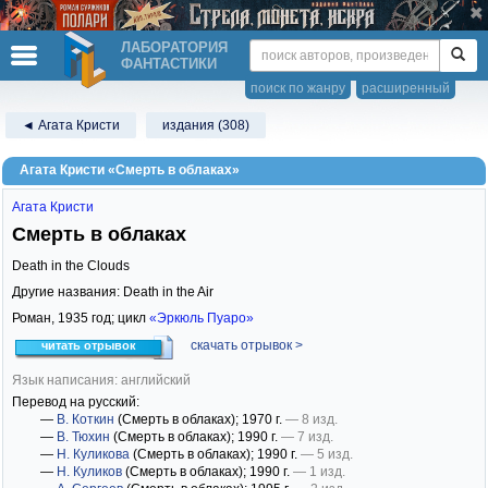
ЛАБОРАТОРИЯ
ФАНТАСТИКИ
поиск по жанру
расширенный
◄ Агата Кристи
издания (308)
Агата Кристи «Смерть в облаках»
Агата Кристи
Смерть в облаках
Death in the Clouds
Другие названия: Death in the Air
Роман,
1935
год; цикл
«Эркюль Пуаро»
скачать отрывок >
читать отрывок
Язык написания: английский
Перевод на русский:
—
В. Коткин
(Смерть в облаках)
; 1970 г.
— 8 изд.
—
В. Тюхин
(Смерть в облаках)
; 1990 г.
— 7 изд.
—
Н. Куликова
(Смерть в облаках)
; 1990 г.
— 5 изд.
—
Н. Куликов
(Смерть в облаках)
; 1990 г.
— 1 изд.