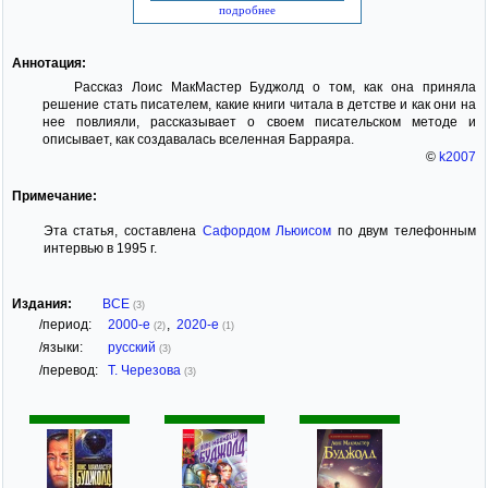
подробнее
Аннотация:
Рассказ Лоис МакМастер Буджолд о том, как она приняла
решение стать писателем, какие книги читала в детстве и как они на
нее повлияли, рассказывает о своем писательском методе и
описывает, как создавалась вселенная Барраяра.
©
k2007
Примечание:
Эта статья, составлена
Сафордом Льюисом
по двум телефонным
интервью в 1995 г.
Издания:
ВСЕ
(3)
/период:
2000-е
,
2020-е
(2)
(1)
/языки:
русский
(3)
/перевод:
Т. Черезова
(3)