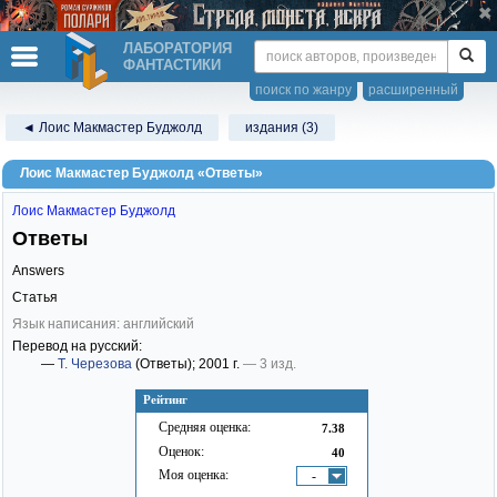
ЛАБОРАТОРИЯ
ФАНТАСТИКИ
поиск по жанру
расширенный
◄ Лоис Макмастер Буджолд
издания (3)
Лоис Макмастер Буджолд «Ответы»
Лоис Макмастер Буджолд
Ответы
Answers
Статья
Язык написания: английский
Перевод на русский:
—
Т. Черезова
(Ответы)
; 2001 г.
— 3 изд.
Рейтинг
Средняя оценка:
7.38
Оценок:
40
Моя оценка:
-