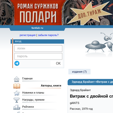
fantlab ru
регистрация
|
забыли пароль?
вход
OK
издания (7)
Главная
Эдвард Брайант «Витраж с 
Авторы, книги
Эдвард Брайант
Новинки и планы
Витраж с двойной 
Награды, премии
giANTS
Рейтинги
Рассказ,
1979
год