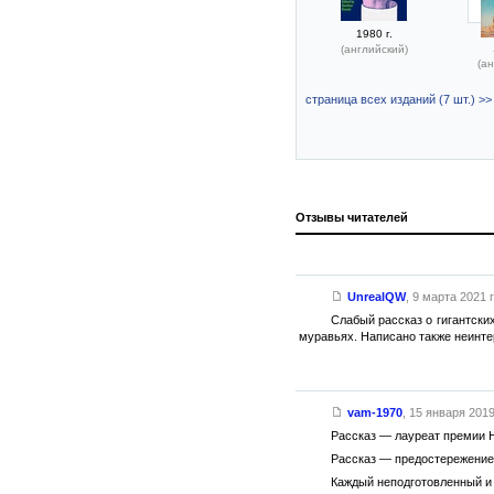
1980 г.
(английский)
(ан
страница всех изданий (7 шт.) >>
Отзывы читателей
UnrealQW
,
9 марта 2021 г
Слабый рассказ о гигантски
муравьях. Написано также неинтер
vam-1970
,
15 января 2019 
Рассказ — лауреат премии Н
Рассказ — предостережение 
Каждый неподготовленный и