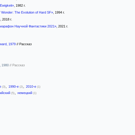
 Ewigkeit»
, 1982 г.
f Wonder: The Evolution of Hard SF»
, 1994 г.
»
, 2018 г.
марафон Научной Фантастики 2021»
, 2021 г.
ward, 1979
//
Рассказ
, 1980
//
Рассказ
-е
,
1990-е
,
2010-е
(3)
(2)
(1)
лийский
,
немецкий
(5)
(1)