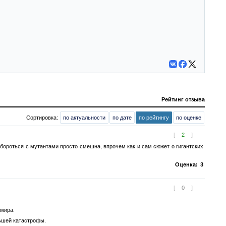
Рейтинг отзыва
Сортировка:
по актуальности
по дате
по рейтингу
по оценке
[
2
]
к бороться с мутантами просто смешна, впрочем как и сам сюжет о гигантских
Оценка:
3
[
0
]
 мира.
ьшей катастрофы.