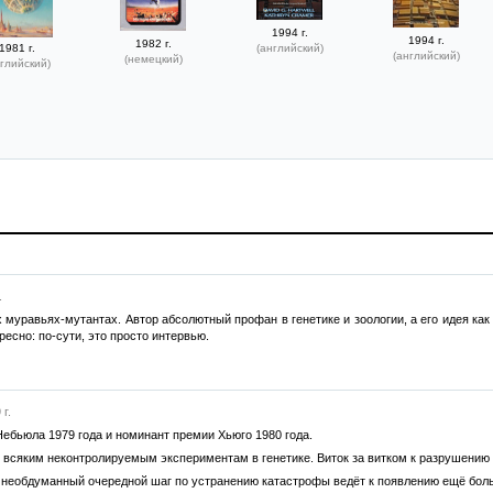
1994 г.
1994 г.
1982 г.
1981 г.
(английский)
(английский)
(немецкий)
глийский)
.
х муравьях-мутантах. Автор абсолютный профан в генетике и зоологии, а его идея ка
есно: по-сути, это просто интервью.
г.
ебьюла 1979 года и номинант премии Хьюго 1980 года.
всяким неконтролируемым экспериментам в генетике. Виток за витком к разрушению
 необдуманный очередной шаг по устранению катастрофы ведёт к появлению ещё бол