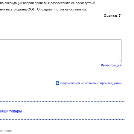
по ликвидации аварии привели к разрастанию её последствий.
ями на это органа ООН. Опоздаем -потом не остановим.
Оценка:
7
Регистрация
Подписаться на отзывы о произведении
Наши товары
сточник.