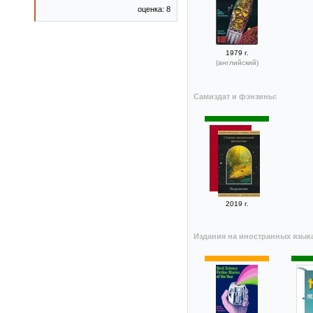
оценка: 8
1979 г.
(английский)
Самиздат и фэнзины:
2019 г.
Издания на иностранных язык