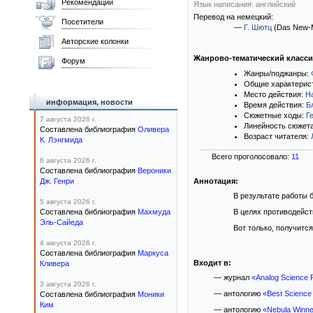
Рекомендации
Язык написания: английский
Перевод на немецкий:
Посетители
—
Г. Шютц
(Das New-M
Авторские колонки
Жанрово-тематический класс
Форум
Жанры/поджанры:
Общие характерис
Место действия:
Н
информация, новости
Время действия:
Б
Сюжетные ходы:
Г
7 августа 2026 г.
Линейность сюжет
Составлена библиография
Оливера
Возраст читателя:
К. Лэнгмида
Всего проголосовало:
11
6 августа 2026 г.
Составлена библиография
Вероники
Дж. Генри
Аннотация:
В результате работы 
5 августа 2026 г.
Составлена библиография
Махмуда
В целях противодейст
Эль-Сайеда
Вот только, получитс
4 августа 2026 г.
Составлена библиография
Маркуса
Входит в:
Кливера
— журнал
«Analog Science F
3 августа 2026 г.
— антологию
«Best Science F
Составлена библиография
Моники
Ким
— антологию
«Nebula Winne