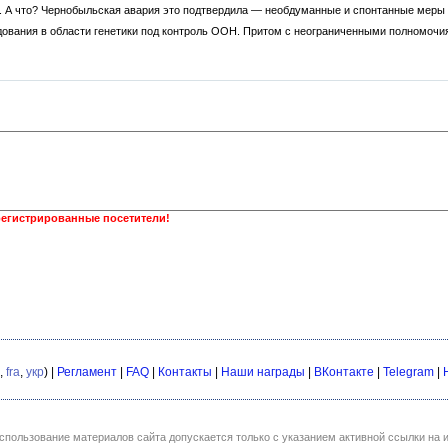
. А что? Чернобыльская авария это подтвердила — необдуманные и спонтанные меры 
дования в области генетики под контроль ООН. Притом с неограниченными полномочи
регистрированные посетители!
,
fra
,
укр
) |
Регламент
|
FAQ
|
Контакты
|
Наши награды
|
ВКонтакте
|
Telegram
|
спользование материалов сайта допускается только с указанием активной ссылки на и