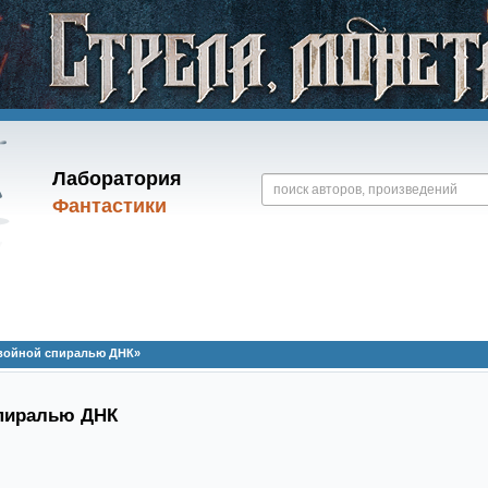
Лаборатория
Фантастики
двойной спиралью ДНК»
спиралью ДНК