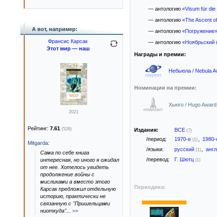
— антологию
«Visum für die
— антологию
«The Ascent o
А вот, например:
— антологию
«Погружение
Франсис Карсак
— антологию
«Ноябрьский 
Этот мир — наш
Награды и премии:
Небьюла / Nebula A
лауреат
Номинации на премии:
Хьюго / Hugo Award
номинант
2021
Рейтинг:
7.61
(526)
Издания:
ВСЕ
(7)
/период:
1970-е
,
1980
(1)
Mitgarda
:
/языки:
русский
,
анг
(1)
Сама по себе книга
/перевод:
Г. Шютц
интересная, но иного я ожидал
(1)
от нее. Хотелось увидеть
продолжение войны с
мисликами а вместо этого
Периодика:
Карсак предложил отдельную
историю, практически не
связанную с "Пришельцами
ниоткуда"
...
>>