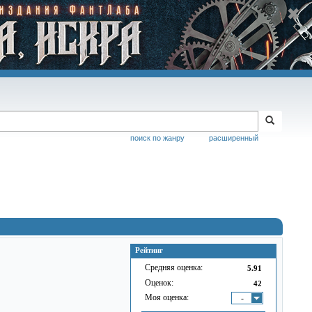
поиск по жанру
расширенный
Рейтинг
Средняя оценка:
5.91
Оценок:
42
Моя оценка:
-