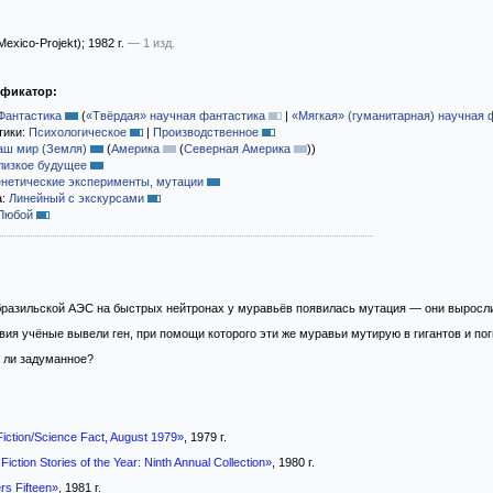
exico-Projekt)
; 1982 г.
— 1 изд.
ификатор:
Фантастика
(
«Твёрдая» научная фантастика
|
«Мягкая» (гуманитарная) научная 
тики:
Психологическое
|
Производственное
аш мир (Земля)
(
Америка
(
Северная Америка
)
)
лизкое будущее
енетические эксперименты, мутации
а:
Линейный с экскурсами
Любой
бразильской АЭС на быстрых нейтронах у муравьёв появилась мутация — они выросли 
вия учёные вывели ген, при помощи которого эти же муравьи мутирую в гигантов и пог
я ли задуманное?
iction/Science Fact, August 1979»
, 1979 г.
iction Stories of the Year: Ninth Annual Collection»
, 1980 г.
rs Fifteen»
, 1981 г.