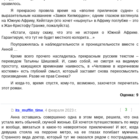
нравилось.
Я прекрасно провела время на «вполне приличном судне» с
выразительным названием «Замок Килморден»; одним глазком взглянула
на Южную Африку, Кейптаун (кто хочет «нырнуть» в Африку поглубже – это
к Жан-Кристофу Гранже, пожалуйста).
«Кстати, сразу скажу, что это не история о Южной Африке.
Гарантирую, что тут не будет местного колорита…»
Поупражнялась в наблюдательности и проницательности вместе с
Анной …
Кроме всего прочего насладилась прекрасным русским текстом –
переводом Татьяны Шишовой. И, само собой, не смотря на видимую
простоту, кажущуюся временами наивность, в «Человеке в коричневом
костюме» есть глубокий смысл, который заставит снова переосмыслить
произведение. Разве не прав Сенека?
И когда-то, время спустя, кому-то, возможно, захочется перечитать
этот роман.
Оценка:
9
[
3
]
its_muffin_time
,
4 февраля 2023 г.
Анна оставшись совершенно одна в этом мире, решила, что она
устала жить обычной, скучной жизнью. Ей хочется путешествовать по миру
и вообще, ввязаться в какое-то невероятное приключение! И вот, когда
девушка стояла на перроне метро, на ее глазах погибает мужчина.
Странного вида доктор, который тут же оказался рядом с пострадавшим,