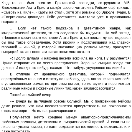
Когда-то он был агентом Британской разведки, сотрудником MI5.
Впоследствии Агата Кристи сведёт своего читателя с Рейсом ещё трижды:
«Смерть на Ниле», «Карты на стол», хотя эти романы об Эркюле Пуаро. В
«Сверкающем цианиде» Рейс достанется читателю уже в преклонном
возрасте.
… Если нет такого поджанра в детективном жанре, как
юмористический детектив, то его следовало бы выдумать. На мой взгляд,
«Человек в коричневом костюме» Агаты Кристи, как нельзя лучше, подошел
бы под такое определение. Хотя иронии и подтрунивания над главной
героиней – Анной, у которой внезапно (на ровном месте) проснулся
сыщицкий талант пополам с авантюризмом, хватает.
«Я долго думала и наконец весело вскочила на ноги. Ну разумеется!
Нужно отправиться на место преступления! Хорошие сыщики всегда так
делают. И всегда что-нибудь находят. Что-нибудь, упущенное полицией.»
В отличие от иронического детектива, который подчиняется
определённым канонам и сюжету по шаблону, здесь автор не загоняет себя
в установленные рамки, но при этом острит, тонко шутит и переплетает
различные жанры и сюжетные линии так, как ей заблагорассудится.
Тонкий английский юмор …
«– Вчера вы выглядели совсем больной. Мы с полковником Рейсом
даже решили, что нам посчастливится присутствовать на похоронах в
открытом море… Но вы нас разочаровали.»
Получается нечто среднее между авантюрно-приключенческим
любовным романом, детективом и юмористической прозой. И если вы не
лишены чувства юмора, то вам представится возможность похихикать или
даже похохотать …