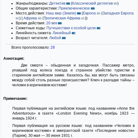
Жанры/поджанры:
Детектив
(
Классический детектив
)
Общие характеристики:
Приключенческое
Место действия:
Наш мир (Земля)
(
Европа
(
Западная Европа
)
|
Африка
(
Тропическая Африка
)
)
Время действия:
20 век
Сюжетные ходы:
Путешествие к особой цели
Линейность сюжета:
Линейный
Возраст читателя:
Любой
Всего проголосовало:
28
Аннотация:
Две смерти – обыденная и загадочная. Пассажир метро,
упавший под колеса поезда и странное убийство туристки в
старинном английском замке. Казалось бы, как могут быть связаны
между собой столь разные происшествия? Ключ к разгадке тайны –
человек в коричневом костюме!
Примечание:
Первая публикация на английском языке: под названием «Anne the
Adventurous» в газете «London Evening News», ноябрь 1923 —
январь 1924 г.
Первая публикация на русском языке: под названием «Человек в
коричневом костюме» в эмигрантской газете «Последние новости»
(Париж), 30 мая — 30 июня 1931 г.