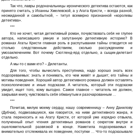
Так что, лавры родоначальницы иронического детектива остаются, как
принято считать, у Иоанны Хмелевской, а у Агата Кристи, – всегда разной,
неожиданной и самобытной, – титул всемирно признанной «королевы
детектива».
***
Кто не хочет, читая детективный роман, почувствовать себя не глупее
автора, написавшего умную и запутанную детективную историю? В
романах Агаты Кристи главная роль в распутывании тайны отводится не
столько следственным действиям, сколько рассуждениям и
умозаключениям. Вот почему Скотленд-ярд отдельно, а сыщик-дилетант
отдельно.
А мы-то с вами кто? – Дилетанты.
Для того, чтобы вычислить преступника, надо хорошо знать всех
подозреваемых: знать и понимать, кто чем живёт и дышит; его тайны и
мотивы поведения. Хороший автор детективного романа должен оставлять
психологические и иные подсказки. А читатель, который эти подсказки
увидит, ищет того, кому выгодно. Самое главное – читатель не должен,
закрывая книгу, чувствовать себя обманутым и разочарованным …
***
Почитав, милую моему сердцу, нашу современницу – Анну Данилову
(Дубчак), подвизавшуюся, как говорится, на ниве детективного жанра, я
стала переносить и на Агату Кристи, от которой уже изрядно отвыкла,
полученный опыт чтения детективных романов с секретом внутри и
ошеломительной развязкой в конце. Наметила подозреваемых и
внимательно отслеживала их поведение, поступки … Что-то подсказывало