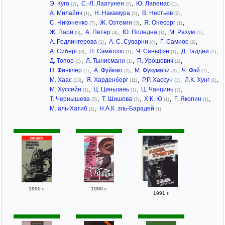
Э. Куго
,
С.-Л. Лаатунен
,
Ю. Лапенас
,
(2)
(2)
(1)
А. Милайич
,
Н. Накамура
,
В. Нестьев
,
(1)
(2)
(2)
С. Никоненко
,
Ж. Озтекин
,
Я. Онесорг
,
(7)
(3)
(1)
Ж. Пари
,
А. Петер
,
Ю. Поледна
,
М. Разум
,
(9)
(4)
(1)
(1)
А. Редлингерова
,
А. С. Суварни
,
Г. Самиос
,
(1)
(4)
(2)
А. Сиберг
,
П. Сэмкосос
,
Ч. Сяньфэн
,
Д. Таддеи
,
(3)
(1)
(1)
(1)
Д. Топор
,
Л. Тынисманн
,
П. Урошевич
,
(1)
(1)
(2)
П. Финклер
,
А. Фуйюко
,
М. Фукумачи
,
Ч. Фэй
,
(1)
(2)
(3)
(1)
М. Хаас
,
Я. Харденберг
,
Р.Р. Хассун
,
Л.К. Хунг
,
(13)
(11)
(1)
(1)
М. Хуссейн
,
Ц. Циньлань
,
Ц. Чанцинь
,
(1)
(1)
(2)
Т. Чернышева
,
Т. Шишова
,
Х.К. Ю
,
Г. Якопин
,
(5)
(7)
(1)
(1)
М. аль-Хатиб
,
Н.А.К. эль-Барадей
(1)
(1)
1990 г.
1990 г.
1991 г.