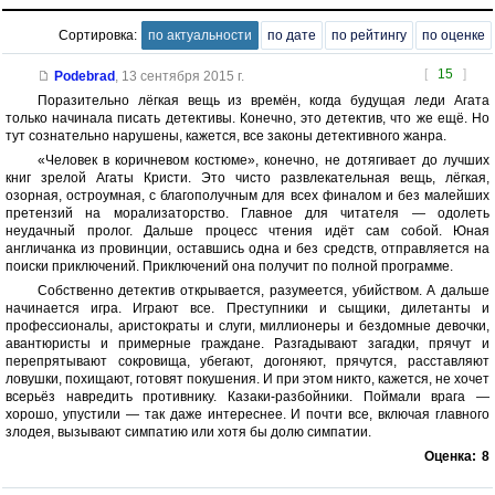
Сортировка:
по актуальности
по дате
по рейтингу
по оценке
[
15
]
Podebrad
,
13 сентября 2015 г.
Поразительно лёгкая вещь из времён, когда будущая леди Агата
только начинала писать детективы. Конечно, это детектив, что же ещё. Но
тут сознательно нарушены, кажется, все законы детективного жанра.
«Человек в коричневом костюме», конечно, не дотягивает до лучших
книг зрелой Агаты Кристи. Это чисто развлекательная вещь, лёгкая,
озорная, остроумная, с благополучным для всех финалом и без малейших
претензий на морализаторство. Главное для читателя — одолеть
неудачный пролог. Дальше процесс чтения идёт сам собой. Юная
англичанка из провинции, оставшись одна и без средств, отправляется на
поиски приключений. Приключений она получит по полной программе.
Собственно детектив открывается, разумеется, убийством. А дальше
начинается игра. Играют все. Преступники и сыщики, дилетанты и
профессионалы, аристократы и слуги, миллионеры и бездомные девочки,
авантюристы и примерные граждане. Разгадывают загадки, прячут и
перепрятывают сокровища, убегают, догоняют, прячутся, расставляют
ловушки, похищают, готовят покушения. И при этом никто, кажется, не хочет
всерьёз навредить противнику. Казаки-разбойники. Поймали врага —
хорошо, упустили — так даже интереснее. И почти все, включая главного
злодея, вызывают симпатию или хотя бы долю симпатии.
Оценка:
8