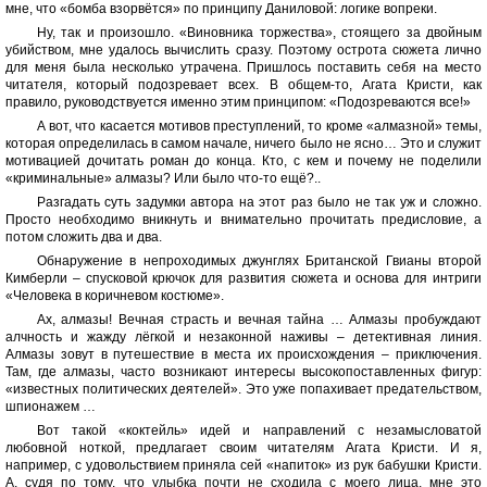
мне, что «бомба взорвётся» по принципу Даниловой: логике вопреки.
Ну, так и произошло. «Виновника торжества», стоящего за двойным
убийством, мне удалось вычислить сразу. Поэтому острота сюжета лично
для меня была несколько утрачена. Пришлось поставить себя на место
читателя, который подозревает всех. В общем-то, Агата Кристи, как
правило, руководствуется именно этим принципом: «Подозреваются все!»
А вот, что касается мотивов преступлений, то кроме «алмазной» темы,
которая определилась в самом начале, ничего было не ясно… Это и служит
мотивацией дочитать роман до конца. Кто, с кем и почему не поделили
«криминальные» алмазы? Или было что-то ещё?..
Разгадать суть задумки автора на этот раз было не так уж и сложно.
Просто необходимо вникнуть и внимательно прочитать предисловие, а
потом сложить два и два.
Обнаружение в непроходимых джунглях Британской Гвианы второй
Кимберли – спусковой крючок для развития сюжета и основа для интриги
«Человека в коричневом костюме».
Ах, алмазы! Вечная страсть и вечная тайна … Алмазы пробуждают
алчность и жажду лёгкой и незаконной наживы – детективная линия.
Алмазы зовут в путешествие в места их происхождения – приключения.
Там, где алмазы, часто возникают интересы высокопоставленных фигур:
«известных политических деятелей». Это уже попахивает предательством,
шпионажем …
Вот такой «коктейль» идей и направлений с незамысловатой
любовной ноткой, предлагает своим читателям Агата Кристи. И я,
например, с удовольствием приняла сей «напиток» из рук бабушки Кристи.
А, судя по тому, что улыбка почти не сходила с моего лица, мне это