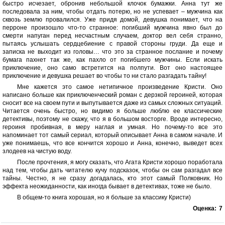
быстро исчезает, обронив небольшой клочок бумажки. Анна тут же
последовала за ним, чтобы отдать потерю, но не успевает – мужчина как
сквозь землю провалился. Уже придя домой, девушка понимает, что на
перроне произошло что-то странное: погибший мужчина явно был до
смерти напуган перед несчастным случаем, доктор вел себя странно,
пытаясь услышать сердцебиение с правой стороны груди. Да еще и
записка не выходит из головы… что это за странное послание и почему
бумага пахнет так же, как пахло от погибшего мужчины. Если искать
приключение, оно само встретится на полпути. Вот оно настоящее
приключение и девушка решает во чтобы то ни стало разгадать тайну!
Мне кажется это самое нетипичное произведение Кристи. Оно
написано больше как приключенческий роман с дерзкой героиней, которая
сносит все на своем пути и выпутывается даже из самых сложных ситуаций.
Читается очень быстро, но видимо я больше люблю ее классические
детективы, поэтому не скажу, что я в большом восторге. Вроде интересно,
героиня пробивная, в меру наглая и умная. Но почему-то все это
напоминает тот самый сериал, который описывает Анна в самом начале. И
уже понимаешь, что все кончится хорошо и Анна, конечно, выведет всех
злодеев на чистую воду.
После прочтения, я могу сказать, что Агата Кристи хорошо поработала
над тем, чтобы дать читателю кучу подсказок, чтобы он сам разгадал все
тайны. Честно, я не сразу догадалась, кто этот самый Полковник. Но
эффекта неожиданности, как иногда бывает в детективах, тоже не было.
В общем-то книга хорошая, но я больше за классику Кристи)
Оценка:
7