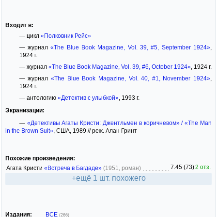
Входит в:
— цикл
«Полковник Рейс»
— журнал
«The Blue Book Magazine, Vol. 39, #5, September 1924»
,
1924 г.
— журнал
«The Blue Book Magazine, Vol. 39, #6, October 1924»
, 1924 г.
— журнал
«The Blue Book Magazine, Vol. 40, #1, November 1924»
,
1924 г.
— антологию
«Детектив с улыбкой»
, 1993 г.
Экранизации:
—
«Детективы Агаты Кристи: Джентльмен в коричневом» / «The Man
in the Brown Suit»
, США, 1989 // реж. Алан Гринт
Похожие произведения:
7.45 (73)
2 отз.
Агата Кристи
«Встреча в Багдаде»
(1951, роман)
+ещё 1 шт. похожего
Издания:
ВСЕ
(266)