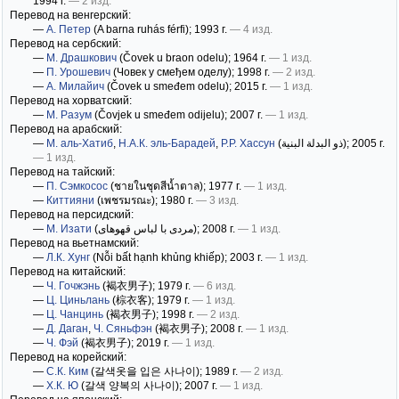
1994 г.
— 2 изд.
Перевод на венгерский:
—
А. Петер
(A barna ruhás férfi)
; 1993 г.
— 4 изд.
Перевод на сербский:
—
М. Драшкович
(Čovek u braon odelu)
; 1964 г.
— 1 изд.
—
П. Урошевич
(Човек у смеђем оделу)
; 1998 г.
— 2 изд.
—
А. Милайич
(Čovek u smeđem odelu)
; 2015 г.
— 1 изд.
Перевод на хорватский:
—
М. Разум
(Čovjek u smeđem odijelu)
; 2007 г.
— 1 изд.
Перевод на арабский:
—
М. аль-Хатиб
,
Н.А.К. эль-Барадей
,
Р.Р. Хассун
(ذو البدلة البنية)
; 2005 г.
— 1 изд.
Перевод на тайский:
—
П. Сэмкосос
(ชายในชุดสีน้ำตาล)
; 1977 г.
— 1 изд.
—
Киттияни
(เพชรมรณะ)
; 1980 г.
— 3 изд.
Перевод на персидский:
—
М. Изати
(مردی با لباس قهوهای)
; 2008 г.
— 1 изд.
Перевод на вьетнамский:
—
Л.К. Хунг
(Nỗi bất hạnh khủng khiếp)
; 2003 г.
— 1 изд.
Перевод на китайский:
—
Ч. Гочжэнь
(褐衣男子)
; 1979 г.
— 6 изд.
—
Ц. Циньлань
(棕衣客)
; 1979 г.
— 1 изд.
—
Ц. Чанцинь
(褐衣男子)
; 1998 г.
— 2 изд.
—
Д. Даган
,
Ч. Сяньфэн
(褐衣男子)
; 2008 г.
— 1 изд.
—
Ч. Фэй
(褐衣男子)
; 2019 г.
— 1 изд.
Перевод на корейский:
—
С.К. Ким
(갈색옷을 입은 사나이)
; 1989 г.
— 2 изд.
—
Х.К. Ю
(갈색 양복의 사나이)
; 2007 г.
— 1 изд.