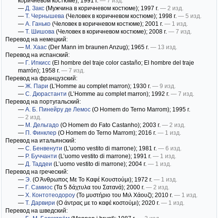
коричневом костюме)
; 1991 г.
— 7 изд.
—
Д. Закс
(Мужчина в коричневом костюме)
; 1997 г.
— 2 изд.
—
Т. Чернышева
(Человек в коричневом костюме)
; 1998 г.
— 5 изд.
—
А. Ганько
(Человек в коричневом костюме)
; 2001 г.
— 1 изд.
—
Т. Шишова
(Человек в коричневом костюме)
; 2008 г.
— 7 изд.
Перевод на немецкий:
—
М. Хаас
(Der Mann im braunen Anzug)
; 1965 г.
— 13 изд.
Перевод на испанский:
—
Г. Ипкисс
(El hombre del traje color castaño; El hombre del traje
marrón)
; 1958 г.
— 7 изд.
Перевод на французский:
—
Ж. Пари
(L’Homme au complet marron)
; 1930 г.
— 9 изд.
—
С. Дюрастанти
(L’Homme au complet marron)
; 1992 г.
— 7 изд.
Перевод на португальский:
—
А. Б. Пинейру де Лемос
(O Homem do Terno Marrom)
; 1995 г.
— 2 изд.
—
М. Дельгадо
(O Homem do Fato Castanho)
; 2003 г.
— 2 изд.
—
П. Финклер
(O Homem do Terno Marrom)
; 2016 г.
— 1 изд.
Перевод на итальянский:
—
С. Бенвенути
(L’uomo vestito di marrone)
; 1981 г.
— 6 изд.
—
Р. Буччанти
(L’uomo vestito di marrone)
; 1991 г.
— 1 изд.
—
Д. Таддеи
(L’uomo vestito di marrone)
; 2004 г.
— 1 изд.
Перевод на греческий:
—
Э.
(Ο Άνθρωπος Με Το Καφέ Κουστούμι)
; 1972 г.
— 1 изд.
—
Г. Самиос
(Τα 5 δάχτυλα του Σατανά)
; 2000 г.
— 2 изд.
—
Х. Контотеодороу
(Το μυστήριο του Μιλ Χάουζ)
; 2010 г.
— 1 изд.
—
Т. Дарвири
(Ο άντρας με το καφέ κοστούμι)
; 2020 г.
— 1 изд.
Перевод на шведский: