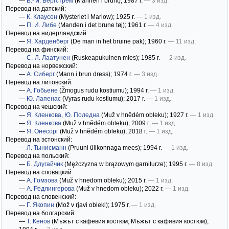
—
Б.-М. Бергстрём
(Mannen i brunt)
; 1987 г.
— 3 изд.
Перевод на датский:
—
К. Клаусен
(Mysteriet i Marlow)
; 1925 г.
— 1 изд.
—
П. И. Либе
(Manden i det brune tøj)
; 1961 г.
— 4 изд.
Перевод на нидерландский:
—
Я. Харденберг
(De man in het bruine pak)
; 1960 г.
— 11 изд.
Перевод на финский:
—
С.-Л. Лаатунен
(Ruskeapukuinen mies)
; 1985 г.
— 2 изд.
Перевод на норвежский:
—
А. Сиберг
(Mann i brun dress)
; 1974 г.
— 3 изд.
Перевод на литовский:
—
А. Гобьене
(Žmogus rudu kostiumu)
; 1994 г.
— 1 изд.
—
Ю. Лапенас
(Vyras rudu kostiumu)
; 2017 г.
— 1 изд.
Перевод на чешский:
—
Я. Кленкова
,
Ю. Поледна
(Muž v hnědém obleku)
; 1927 г.
— 1 изд.
—
Я. Кленкова
(Muž v hnědém obleku)
; 2009 г.
— 1 изд.
—
Я. Онесорг
(Muž v hnědém obleku)
; 2018 г.
— 1 изд.
Перевод на эстонский:
—
Л. Тынисманн
(Pruuni ülikonnaga mees)
; 1994 г.
— 1 изд.
Перевод на польский:
—
Б. Длугайчик
(Mężczyzna w brązowym garniturze)
; 1995 г.
— 8 изд.
Перевод на словацкий:
—
А. Гомзова
(Muž v hnedom obleku)
; 2015 г.
— 1 изд.
—
А. Редлингерова
(Muž v hnedom obleku)
; 2022 г.
— 1 изд.
Перевод на словенский:
—
Г. Якопин
(Mož v rjavi obleki)
; 1975 г.
— 1 изд.
Перевод на болгарский:
—
Т. Кенов
(Мъжът с кафевия костюм; Мъжът с кафявия костюм)
;