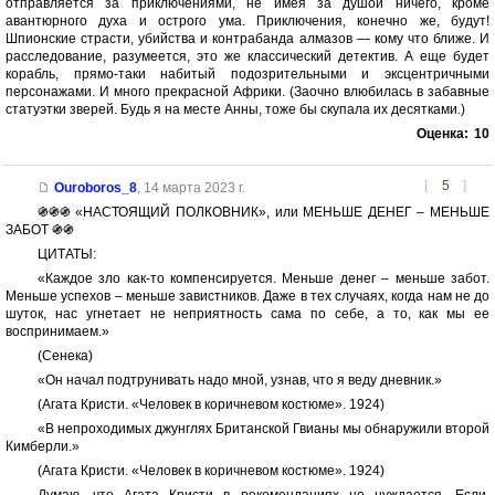
отправляется за приключениями, не имея за душой ничего, кроме
авантюрного духа и острого ума. Приключения, конечно же, будут!
Шпионские страсти, убийства и контрабанда алмазов — кому что ближе. И
расследование, разумеется, это же классический детектив. А еще будет
корабль, прямо-таки набитый подозрительными и эксцентричными
персонажами. И много прекрасной Африки. (Заочно влюбилась в забавные
статуэтки зверей. Будь я на месте Анны, тоже бы скупала их десятками.)
Оценка:
10
[
5
]
Ouroboros_8
,
14 марта 2023 г.
֍֍֍ «НАСТОЯЩИЙ ПОЛКОВНИК», или МЕНЬШЕ ДЕНЕГ – МЕНЬШЕ
ЗАБОТ ֍֍
ЦИТАТЫ:
«Каждое зло как-то компенсируется. Меньше денег – меньше забот.
Меньше успехов – меньше завистников. Даже в тех случаях, когда нам не до
шуток, нас угнетает не неприятность сама по себе, а то, как мы ее
воспринимаем.»
(Сенека)
«Он начал подтрунивать надо мной, узнав, что я веду дневник.»
(Агата Кристи. «Человек в коричневом костюме». 1924)
«В непроходимых джунглях Британской Гвианы мы обнаружили второй
Кимберли.»
(Агата Кристи. «Человек в коричневом костюме». 1924)