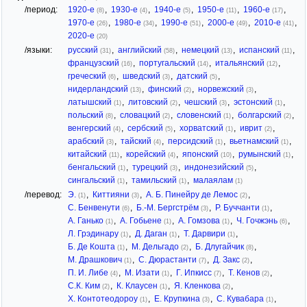
/период:
1920-е
,
1930-е
,
1940-е
,
1950-е
,
1960-е
,
(8)
(4)
(5)
(11)
(17)
1970-е
,
1980-е
,
1990-е
,
2000-е
,
2010-е
,
(26)
(34)
(51)
(49)
(41)
2020-е
(20)
/языки:
русский
,
английский
,
немецкий
,
испанский
,
(31)
(58)
(13)
(11)
французский
,
португальский
,
итальянский
,
(16)
(14)
(12)
греческий
,
шведский
,
датский
,
(6)
(3)
(5)
нидерландский
,
финский
,
норвежский
,
(13)
(2)
(3)
латышский
,
литовский
,
чешский
,
эстонский
,
(1)
(2)
(3)
(1)
польский
,
словацкий
,
словенский
,
болгарский
,
(8)
(2)
(1)
(2)
венгерский
,
сербский
,
хорватский
,
иврит
,
(4)
(5)
(1)
(2)
арабский
,
тайский
,
персидский
,
вьетнамский
,
(3)
(4)
(1)
(1)
китайский
,
корейский
,
японский
,
румынский
,
(11)
(4)
(10)
(1)
бенгальский
,
турецкий
,
индонезийский
,
(1)
(3)
(5)
сингальский
,
тамильский
,
малаялам
(1)
(1)
(1)
/перевод:
Э.
,
Киттияни
,
А. Б. Пинейру де Лемос
,
(1)
(3)
(2)
С. Бенвенути
,
Б.-М. Бергстрём
,
Р. Буччанти
,
(6)
(3)
(1)
А. Ганько
,
А. Гобьене
,
А. Гомзова
,
Ч. Гочжэнь
,
(1)
(1)
(1)
(6)
Л. Грэдинару
,
Д. Даган
,
Т. Дарвири
,
(1)
(1)
(1)
Б. Де Кошта
,
М. Дельгадо
,
Б. Длугайчик
,
(1)
(2)
(8)
М. Драшкович
,
С. Дюрастанти
,
Д. Закс
,
(1)
(7)
(2)
П. И. Либе
,
М. Изати
,
Г. Ипкисс
,
Т. Кенов
,
(4)
(1)
(7)
(2)
С.К. Ким
,
К. Клаусен
,
Я. Кленкова
,
(2)
(1)
(2)
Х. Контотеодороу
,
Е. Крупкина
,
С. Кувабара
,
(1)
(3)
(1)