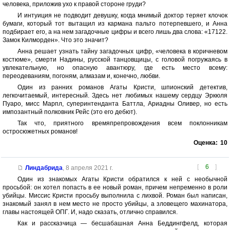
человека, приложив ухо к правой стороне груди?
И интуиция не подводит девушку, когда мнимый доктор теряет клочок
бумаги, который тот вытащил из кармана пальто потерпевшего, и Анна
подбирает его, а на нем загадочные цифры и всего лишь два слова: «17122.
Замок Килморден». Что это значит?
Анна решает узнать тайну загадочных цифр, «человека в коричневом
костюме», смерти Надины, русской танцовщицы, с головой погружаясь в
увлекательную, но опасную авантюру, где есть место всему:
переодеваниям, погоням, алмазам и, конечно, любви.
Один из ранних романов Агаты Кристи, шпионский детектив,
легкочитаемый, интересный. Здесь нет любимых нашему сердцу Эркюля
Пуаро, мисс Марпл, суперинтенданта Баттла, Ариадны Оливер, но есть
импозантный полковник Рейс (это его дебют).
Так что, приятного времяпрепровождения всем поклонникам
остросюжетных романов!
Оценка:
10
[
6
]
Линдабрида
,
8 апреля 2021 г.
Один из знакомых Агаты Кристи обратился к ней с необычной
просьбой: он хотел попасть в ее новый роман, причем непременно в роли
убийцы. Миссис Кристи просьбу выполнила с лихвой. Роман был написан,
знакомый занял в нем место не просто убийцы, а зловещего махинатора,
главы настоящей ОПГ. И, надо сказать, отлично справился.
Как и рассказчица — бесшабашная Анна Беддингфелд, которая