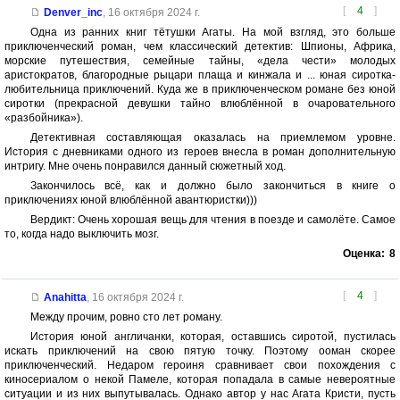
[
4
]
Denver_inc
,
16 октября 2024 г.
Одна из ранних книг тётушки Агаты. На мой взгляд, это больше
приключенческий роман, чем классический детектив: Шпионы, Африка,
морские путешествия, семейные тайны, «дела чести» молодых
аристократов, благородные рыцари плаща и кинжала и ... юная сиротка-
любительница приключений. Куда же в приключенческом романе без юной
сиротки (прекрасной девушки тайно влюблённой в очаровательного
«разбойника»).
Детективная составляющая оказалась на приемлемом уровне.
История с дневниками одного из героев внесла в роман дополнительную
интригу. Мне очень понравился данный сюжетный ход.
Закончилось всё, как и должно было закончиться в книге о
приключениях юной влюблённой авантюристки)))
Вердикт: Очень хорошая вещь для чтения в поезде и самолёте. Самое
то, когда надо выключить мозг.
Оценка:
8
[
4
]
Anahitta
,
16 октября 2024 г.
Между прочим, ровно сто лет роману.
История юной англичанки, которая, оставшись сиротой, пустилась
искать приключений на свою пятую точку. Поэтому ооман скорее
приключенческий. Недаром героиня сравнивает свои похождения с
киносериалом о некой Памеле, которая попадала в самые невероятные
ситуации и из них выпутывалась. Однако автор у нас Агата Кристи, пусть