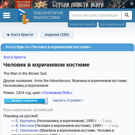
ЛАБОРАТОРИЯ
ФАНТАСТИКИ
поиск по жанру
расширенный
◄ Агата Кристи
издания (266)
Агата Кристи «Человек в коричневом костюме»
Агата Кристи
Человек в коричневом костюме
The Man in the Brown Suit
Другие названия: Anne the Adventurous; Мужчина в коричневом костюме;
Незнакомец в коричневом
Роман,
1924
год; цикл
«Полковник Рейс»
скачать отрывок >
читать отрывок
Язык написания: английский
Перевод на русский:
—
Е. Крупкина
(Незнакомец в коричневом)
; 1990 г.
— 3 изд.
—
В. Нестьев
(Человек в коричневом костюме)
; 1990 г.
— 2 изд.
—
С. Никоненко
(Мужчина в коричневом костюме; Человек в