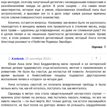
еще молодая, поэтому запутанный детектив с неожиданными поворотами и
разоблачениями никуда не делся. В роли сыщика – эта самая юная
авантюристка, которая еще и умная, образованная (покойный папа был
антропологом), и красивая (ее то и дело зовут замуж разные мужчины
после совсем поверхностного знакомства).
Конечно, остаются вопросы. Например: как можно было не распознать
переодетого в женщину мужика или проваляться в отключке месяц, когда
всех травм — царапины да поврежденная, но даже не сломанная рука? Но
в целом легкая и не лишенная приятности детективная история. Кроме
того, в этом романе появился детективный прием, который Агата потом
блестяще разовьет в «Убийстве Роджера Экройда».
Оценка:
7
[
7
]
Konbook
,
25 сентября 2019 г.
Юная Анна (или Энн) Беддингфелд жила скучной и не интересной
жизнью дочери чудаковатого отца-антрополога, мечтая о приключениях и
романтике. Не было бы счастья, да несчастье ей помогло. Антрополог во
время вылазки в Хемпслийские пещеры подхватил двустороннее
воспаление легких и «сгорел» за четыре дня.
Анна осталась сиротой, но получила вожделенную свободу, и была
вольна жить так, как ей хотелось, поступать так, как мечталось.
Однажды в метро она стала свидетельницей несчастного случая —
мужчина упал прямо на рельсы, ему пытались оказать помощь, но все не
имело смысла — он был мертв. Вот только доктор, так кстати оказавшийся
поблизости, не был похож на доктора: можно ли услышать сердцебиение