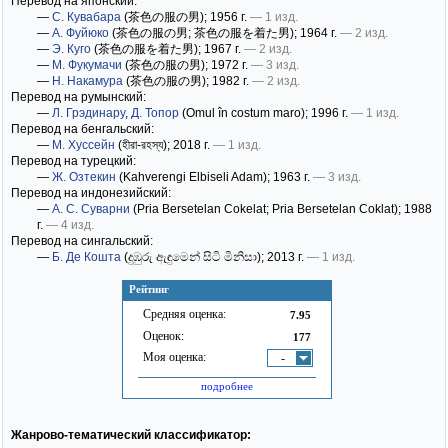
Перевод на японский:
—
С. Кувабара
(茶色の服の男)
; 1956 г.
— 1 изд.
—
А. Фуйюко
(茶色の服の男; 茶色の服を着た男)
; 1964 г.
— 2 изд.
—
Э. Куго
(茶色の服を着た男)
; 1967 г.
— 2 изд.
—
М. Фукумачи
(茶色の服の男)
; 1972 г.
— 3 изд.
—
Н. Накамура
(茶色の服の男)
; 1982 г.
— 2 изд.
Перевод на румынский:
—
Л. Грэдинару
,
Д. Топор
(Omul în costum maro)
; 1996 г.
— 1 изд.
Перевод на бенгальский:
—
М. Хуссейн
(হীরা-রহস্য)
; 2018 г.
— 1 изд.
Перевод на турецкий:
—
Ж. Озтекин
(Kahverengi Elbiseli Adam)
; 1963 г.
— 3 изд.
Перевод на индонезийский:
—
А. С. Суварни
(Pria Bersetelan Cokelat; Pria Bersetelan Coklat)
; 1988
г.
— 4 изд.
Перевод на сингальский:
—
Б. Де Кошта
(දුඹුරු ඇඳුමෙන් සිටි මිනිසා)
; 2013 г.
— 1 изд.
Рейтинг
Средняя оценка:
7.95
Оценок:
177
Моя оценка:
-
подробнее
Жанрово-тематический классификатор: