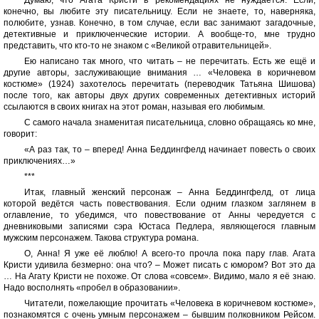
Думаю, что Агата Кристи в рекомендациях не нуждается. Если,
конечно, вы любите эту писательницу. Если не знаете, то, наверняка,
полюбите, узнав. Конечно, в том случае, если вас занимают загадочные,
детективные и приключенческие истории. А вообще-то, мне трудно
представить, что кто-то не знаком с «Великой отравительницей».
Ею написано так много, что читать – не перечитать. Есть же ещё и
другие авторы, заслуживающие внимания … «Человека в коричневом
костюме» (1924) захотелось перечитать (переводчик Татьяна Шишова)
после того, как авторы двух других современных детективных историй
ссылаются в своих книгах на этот роман, называя его любимым.
С самого начала знаменитая писательница, словно обращаясь ко мне,
говорит:
«А раз так, то – вперед! Анна Беддингфелд начинает повесть о своих
приключениях…»
***
Итак, главный женский персонаж – Анна Беддингфелд, от лица
которой ведётся часть повествования. Если одним глазком заглянем в
оглавление, то убедимся, что повествование от Анны чередуется с
дневниковыми записями сэра Юстаса Педлера, являющегося главным
мужским персонажем. Такова структура романа.
О, Анна! Я уже её люблю! А всего-то прочла пока пару глав. Агата
Кристи удивила безмерно: она что? – Может писать с юмором? Вот это да
… На Агату Кристи не похоже. От слова «совсем». Видимо, мало я её знаю.
Надо восполнять «пробел в образовании».
Читатели, пожелающие прочитать «Человека в коричневом костюме»,
познакомятся с очень умным персонажем – бывшим полковником Рейсом.