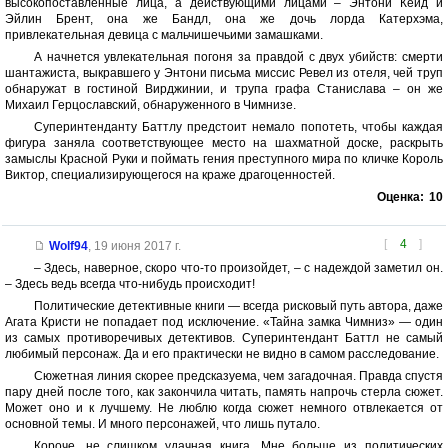
высокопоставленные лица, а действующими лицами – Энтони Кейд и
Эйлин Брент, она же Бандл, она же дочь лорда Катерхэма,
привлекательная девица с мальчишечьими замашками.
А начнется увлекательная погоня за правдой с двух убийств: смерти
шантажиста, выкравшего у Энтони письма миссис Ревел из отеля, чей труп
обнаружат в гостиной Вирджинии, и трупа графа Станислава – он же
Михаил Герцославский, обнаруженного в Чимнизе.
Суперинтенданту Баттлу предстоит немало попотеть, чтобы каждая
фигура заняла соответствующее место на шахматной доске, раскрыть
замыслы Красной Руки и поймать гения преступного мира по кличке Король
Виктор, специализирующегося на краже драгоценностей.
Оценка:
10
[
4
]
Wolf94
,
19 июня 2017 г.
– Здесь, наверное, скоро что-то произойдет, – с надеждой заметил он.
– Здесь ведь всегда что-нибудь происходит!
Политические детективные книги — всегда рисковый путь автора, даже
Агата Кристи не попадает под исключение. «Тайна замка Чимниз» — один
из самых противоречивых детективов. Суперинтендант Баттл не самый
любимый персонаж. Да и его практически не видно в самом расследование.
Сюжетная линия скорее предсказуема, чем загадочная. Правда спустя
пару дней после того, как закончила читать, память напрочь стерла сюжет.
Может оно и к лучшему. Не люблю когда сюжет немного отвлекается от
основной темы. И много персонажей, что лишь путало.
Короче, не слишком удачная книга. Мне больше из политических