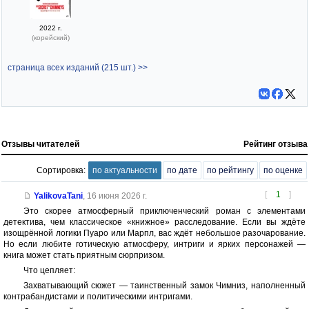
2022 г.
(корейский)
страница всех изданий (215 шт.) >>
Отзывы читателей
Рейтинг отзыва
Сортировка:
по актуальности
по дате
по рейтингу
по оценке
[
1
]
YalikovaTani
,
16 июня 2026 г.
Это скорее атмосферный приключенческий роман с элементами
детектива, чем классическое «книжное» расследование. Если вы ждёте
изощрённой логики Пуаро или Марпл, вас ждёт небольшое разочарование.
Но если любите готическую атмосферу, интриги и ярких персонажей —
книга может стать приятным сюрпризом.
Что цепляет:
Захватывающий сюжет — таинственный замок Чимниз, наполненный
контрабандистами и политическими интригами.