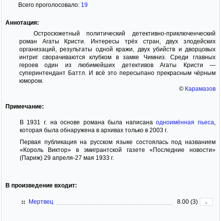
Всего проголосовало:
19
Аннотация:
Остросюжетный политический детективно-приключенческий
роман Агаты Кристи. Интересы трёх стран, двух злодейских
организаций, результаты одной кражи, двух убийств и дворцовых
интриг сворачиваются клубком в замке Чимниз. Среди главных
героев один из любимейших детективов Агаты Кристи —
суперинтендант Баттл. И всё это пересыпано прекрасным чёрным
юмором.
©
Карамазов
Примечание:
В 1931 г. на основе романа была написана
одноимённая пьеса
,
которая была обнаружена в архивах только в 2003 г.
Первая публикация на русском языке состоялась под названием
«Король Виктор» в эмигрантской газете «Последние новости»
(Париж) 29 апреля-27 мая 1933 г.
В произведение входит:
Мертвец
8.00 (3)
-