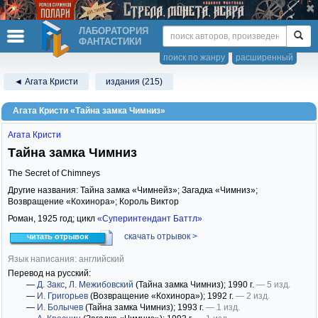
ЛАБОРАТОРИЯ
ФАНТАСТИКИ
поиск по жанру
расширенный
◄ Агата Кристи
издания (215)
Агата Кристи «Тайна замка Чимниз»
Агата Кристи
Тайна замка Чимниз
The Secret of Chimneys
Другие названия: Тайна замка «Чимнейз»; Загадка «Чимниз»;
Возвращение «Кохинора»; Король Виктор
Роман,
1925
год; цикл
«Суперинтендант Баттл»
скачать отрывок >
читать отрывок
Язык написания: английский
Перевод на русский:
—
Д. Закс
,
Л. Межибовский
(Тайна замка Чимниз)
; 1990 г.
— 5 изд.
—
И. Григорьев
(Возвращение «Кохинора»)
; 1992 г.
— 2 изд.
—
И. Болычев
(Тайна замка Чимниз)
; 1993 г.
— 1 изд.