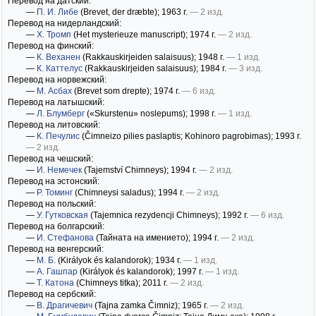
Перевод на датский:
—
П. И. Либе
(Brevet, der dræbte)
; 1963 г.
— 2 изд.
Перевод на нидерландский:
—
Х. Тромп
(Het mysterieuze manuscript)
; 1974 г.
— 2 изд.
Перевод на финский:
—
К. Веханен
(Rakkauskirjeiden salaisuus)
; 1948 г.
— 1 изд.
—
К. Каттелус
(Rakkauskirjeiden salaisuus)
; 1984 г.
— 3 изд.
Перевод на норвежский:
—
М. Асбах
(Brevet som drepte)
; 1974 г.
— 6 изд.
Перевод на латышский:
—
Л. Блумберг
(«Skurstenu» noslepums)
; 1998 г.
— 1 изд.
Перевод на литовский:
—
К. Печулис
(Čimneizo pilies paslaptis; Kohinoro pagrobimas)
; 1993 г.
— 2 изд.
Перевод на чешский:
—
И. Немечек
(Tajemství Chimneys)
; 1994 г.
— 2 изд.
Перевод на эстонский:
—
Р. Томинг
(Chimneysi saladus)
; 1994 г.
— 2 изд.
Перевод на польский:
—
У. Гутковская
(Tajemnica rezydencji Chimneys)
; 1992 г.
— 6 изд.
Перевод на болгарский:
—
И. Стефанова
(Тайната на имението)
; 1994 г.
— 2 изд.
Перевод на венгерский:
—
М. Б.
(Királyok és kalandorok)
; 1934 г.
— 1 изд.
—
А. Гашпар
(Királyok és kalandorok)
; 1997 г.
— 1 изд.
—
Т. Катона
(Chimneys titka)
; 2011 г.
— 2 изд.
Перевод на сербский:
—
В. Драгичевич
(Tajna zamka Čimniz)
; 1965 г.
— 2 изд.