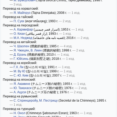
—
М. Бумбулович
(Tajna dvorca Čimniz; Тајна Димњака)
; 1998 г.
— 3 изд.
Перевод на хорватский:
—
Я. Майпруз
(Tajna Dimnjaka)
; 2008 г.
— 1 изд.
Перевод на тайский:
—
П. Сукх
(คฤหาสน์มฤตยู)
; 1993 г.
— 2 изд.
Перевод на персидский:
—
А. Кармифар
(اسرار قصر چیمنیز)
; 1953 г.
— 1 изд.
—
О. Киаи
(راز قصر ییلاقی)
; 1993 г.
— 1 изд.
—
М.А. Неджад
(قضیه نامه های عاشقانه)
; 2016 г.
— 2 изд.
Перевод на китайский:
—
Ч. Шаопен
(煙囪的秘密)
; 1985 г.
— 4 изд.
—
Я. Чжицян
,
В. Лиин
(煙囪的秘密)
; 1998 г.
— 2 изд.
—
Д. Ерань
(煙囪的秘密)
; 2010 г.
— 1 изд.
—
Г. Юйсинь
(烟囱别墅之谜)
; 2018 г.
— 1 изд.
Перевод на корейский:
—
Г.Х. Ли
(침니스의 비밀)
; 1991 г.
— 1 изд.
—
М. Ву Ю
(침니스의 비밀)
; 1999 г.
— 1 изд.
—
С.-Ю. Ким
(침니스의 비밀)
; 2007 г.
— 2 изд.
Перевод на японский:
—
Я. Акамине
(チムニーズ館の秘密)
; 1955 г.
— 1 изд.
—
Ю. Такахаси
(チムニーズ館の秘密)
; 1976 г.
— 2 изд.
—
А. Ацуси
(チムニーズ荘の秘密 )
; 1976 г.
— 2 изд.
Перевод на румынский:
—
С. Спринцеройу
,
М. Пестрицу
(Secretul de la Chimneys)
; 1995 г.
— 1 изд.
Перевод на турецкий:
—
Н. Онол
(Chimneys Şatosunun Esrarı)
; 1963 г.
— 1 изд.