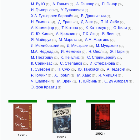
М. Ву Ю
,
А. Ганько
,
А. Гашпар
,
П. Гинар
,
(1)
(5)
(1)
(3)
И. Григорьев
,
У. Гутковская
,
(2)
(6)
Х.А. Гутьеррес Ларрайя
,
В. Драгичевич
,
(6)
(2)
Н. Екимова
,
Д. Ерань
,
Д. Закс
,
П. И. Либе
,
(4)
(1)
(5)
(2)
А. Кармифар
,
Т. Катона
,
К. Каттелус
,
О. Киаи
,
(1)
(2)
(3)
(1)
С.-Ю. Ким
,
А. Креснин
,
Г.Х. Ли
,
В. Лиин
,
(2)
(1)
(1)
(2)
Я. Майпруз
,
М. Марета
,
А.М. Мартинс
,
(1)
(4)
(2)
Л. Межибовский
,
Д. Мистраки
,
М. Мундхенк
,
(5)
(4)
(1)
М.А. Неджад
,
И. Немечек
,
Н. Онол
,
Ж. Пари
,
(2)
(2)
(1)
(6)
М. Пестрицу
,
К. Печулис
,
С. Спринцеройу
,
(1)
(2)
(1)
К. Сринивас
,
С. Степанов
,
И. Стефанова
,
(1)
(1)
(2)
Г. Суверен
,
П. Сукх
,
Ю. Такахаси
,
А. Тедески
,
(3)
(2)
(2)
(9)
Р. Томинг
,
Х. Тромп
,
М. Хаас
,
Я. Чжицян
,
(2)
(2)
(9)
(2)
Ч. Шаопен
,
М. Эрен
,
Г. Юйсинь
,
С. ду Аморал
,
(4)
(1)
(1)
(1)
Э. фон Краатц
(1)
1992 г.
1990 г.
1992 г.