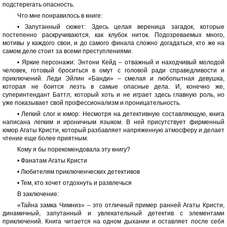
подстерегать опасность.
Что мне понравилось в книге:
• Запутанный сюжет: Здесь целая вереница загадок, которые
постепенно раскручиваются, как клубок ниток. Подозреваемых много,
мотивы у каждого свои, и до самого финала сложно догадаться, кто же на
самом деле стоит за всеми преступлениями.
• Яркие персонажи: Энтони Кейд – отважный и находчивый молодой
человек, готовый броситься в омут с головой ради справедливости и
приключений. Леди Эйлин «Банди» – смелая и любопытная девушка,
которая не боится лезть в самые опасные дела. И, конечно же,
суперинтендант Баттл, который хоть и не играет здесь главную роль, но
уже показывает свой профессионализм и проницательность.
• Легкий слог и юмор: Несмотря на детективную составляющую, книга
написана легким и ироничным языком. В ней присутствует фирменный
юмор Агаты Кристи, который разбавляет напряженную атмосферу и делает
чтение еще более приятным.
Кому я бы порекомендовала эту книгу?
• Фанатам Агаты Кристи
• Любителям приключенческих детективов
• Тем, кто хочет отдохнуть и развлечься
В заключение:
«Тайна замка Чимниз» – это отличный пример ранней Агаты Кристи,
динамичный, запутанный и увлекательный детектив с элементами
приключений. Книга читается на одном дыхании и оставляет после себя