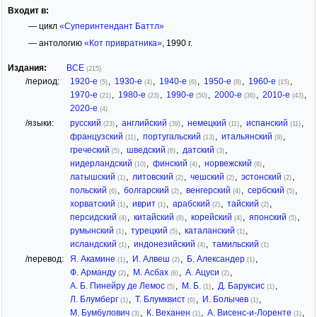
Входит в:
— цикл
«Суперинтендант Баттл»
— антологию
«Кот привратника»
, 1990 г.
Издания:
ВСЕ
(215)
/период:
1920-е
,
1930-е
,
1940-е
,
1950-е
,
1960-е
,
(5)
(4)
(6)
(8)
(15)
1970-е
,
1980-е
,
1990-е
,
2000-е
,
2010-е
,
(21)
(23)
(50)
(36)
(43)
2020-е
(4)
/языки:
русский
,
английский
,
немецкий
,
испанский
,
(23)
(39)
(11)
(11)
французский
,
португальский
,
итальянский
,
(11)
(13)
(9)
греческий
,
шведский
,
датский
,
(5)
(6)
(3)
нидерландский
,
финский
,
норвежский
,
(10)
(4)
(6)
латышский
,
литовский
,
чешский
,
эстонский
,
(1)
(2)
(2)
(2)
польский
,
болгарский
,
венгерский
,
сербский
,
(6)
(2)
(4)
(5)
хорватский
,
иврит
,
арабский
,
тайский
,
(1)
(1)
(2)
(2)
персидский
,
китайский
,
корейский
,
японский
,
(4)
(8)
(4)
(5)
румынский
,
турецкий
,
каталанский
,
(1)
(5)
(1)
исландский
,
индонезийский
,
тамильский
(1)
(4)
(1)
/перевод:
Я. Акамине
,
И. Алвеш
,
Б. Александер
,
(1)
(2)
(1)
Ф. Арманду
,
М. Асбах
,
А. Ацуси
,
(2)
(6)
(2)
А. Б. Пинейру де Лемос
,
М. Б.
,
Д. Баруксис
,
(5)
(1)
(1)
Л. Блумберг
,
Т. Блумквист
,
И. Болычев
,
(1)
(6)
(1)
М. Бумбулович
,
К. Веханен
,
А. Висенс-и-Лоренте
,
(3)
(1)
(1)