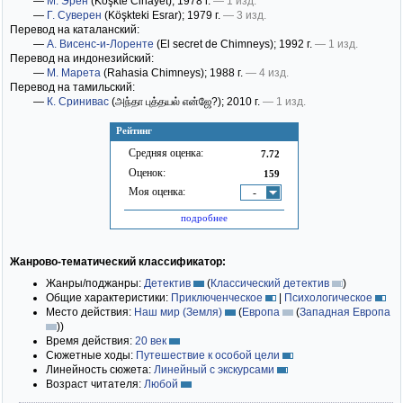
—
М. Эрен
(Köşkte Cinayet)
; 1978 г.
— 1 изд.
—
Г. Суверен
(Köşkteki Esrar)
; 1979 г.
— 3 изд.
Перевод на каталанский:
—
А. Висенс-и-Лоренте
(El secret de Chimneys)
; 1992 г.
— 1 изд.
Перевод на индонезийский:
—
М. Марета
(Rahasia Chimneys)
; 1988 г.
— 4 изд.
Перевод на тамильский:
—
К. Сринивас
(அந்தா புத்தயல் என்ஜே?)
; 2010 г.
— 1 изд.
Рейтинг
Средняя оценка:
7.72
Оценок:
159
Моя оценка:
-
подробнее
Жанрово-тематический классификатор:
Жанры/поджанры:
Детектив
(
Классический детектив
)
Общие характеристики:
Приключенческое
|
Психологическое
Место действия:
Наш мир (Земля)
(
Европа
(
Западная Европа
)
)
Время действия:
20 век
Сюжетные ходы:
Путешествие к особой цели
Линейность сюжета:
Линейный с экскурсами
Возраст читателя:
Любой