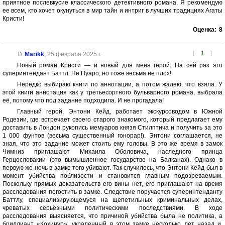
приятное послевкусие классического детективного романа. Я рекомендую
ее всем, кто хочет окунуться в мир тайн и интриг в лучших традициях Агаты
Кристи!
Оценка:
8
[
1
]
Marikk
,
25 февраля 2025 г.
Новый роман Кристи — и новый для меня герой. На сей раз это
суперинтендант Баттл. Не Пуаро, но тоже весьма не плох!
Нередко выбираю книги по аннотации, а потом жалею, что взяла. У
этой книги аннотация как у третьесортного бульварного романа, выбрала
её, потому что под задание подходила. И не прогадала!
Главный герой, Энтони Кейд, работает экскурсоводом в Южной
Родезии, где встречает своего старого знакомого, который предлагает ему
доставить в Лондон рукопись мемуаров князя Стилптича и получить за это
1 000 фунтов (весьма существенный гонорар!). Энтони соглашается, не
зная, что это задание может стоить ему головы. В это же время в замок
Чимниз приглашают Михаила Оболовича, наследного принца
Герцословакии (это вымышленное государство на Балканах). Однако в
первую же ночь в замке того убивают. Так случилось, что Энтони Кейд был в
момент убийства поблизости и становится главным подозреваемым.
Поскольку прямых доказательств его вины нет, его приглашают на время
расследования погостить в замке. Следствие поручается суперинтенданту
Баттлу, специализирующемуся на щепетильных криминальных делах,
чреватых серьёзными политическими последствиями. В ходе
расследования выясняется, что причиной убийства была не политика, а
бриллиант «Кохинур», украденный в этом замке несколько лет назад и,