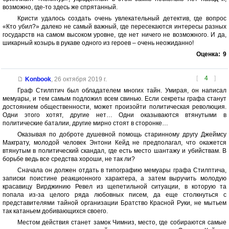
возможно, где-то здесь же спрятанный.
Кристи удалось создать очень увлекательный детектив, где вопрос
«Кто убил?» далеко не самый важный, где пересекаются интересы разных
государств на самом высоком уровне, где нет ничего не возможного. И да,
шикарный козырь в рукаве одного из героев – очень неожиданно!
Оценка:
9
[
4
]
Konbook
,
26 октября 2019 г.
Граф Стилптич был обладателем многих тайн. Умирая, он написал
мемуары, и тем самым подложил всем свинью. Если секреты графа станут
достоянием общественности, может произойти политическая революция.
Одни этого хотят, другие нет… Одни оказываются втянутыми в
политические баталии, другие мирно стоят в сторонке…
Оказывая по доброте душевной помощь старинному другу Джеймсу
Макграту, молодой человек Энтони Кейд не предполагал, что окажется
втянутым в политический скандал, где есть место шантажу и убийствам. В
борьбе ведь все средства хороши, не так ли?
Сначала он должен отдать в типографию мемуары графа Стилптича,
записки поистине реакционного характера, а затем выручить молодую
красавицу Вирджинию Ревел из щепетильной ситуации, в которую та
попала из-за целого ряда любовных писем, да еще столкнуться с
представителями тайной организации Братство Красной Руки, не мытьем
так катаньем добивающихся своего.
Местом действия станет замок Чимниз, место, где собираются самые