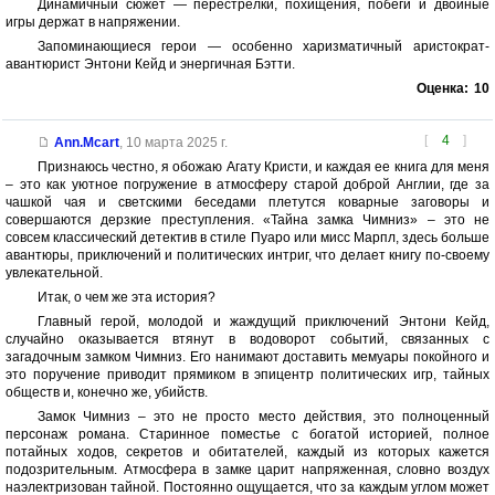
Динамичный сюжет — перестрелки, похищения, побеги и двойные
игры держат в напряжении.
Запоминающиеся герои — особенно харизматичный аристократ-
авантюрист Энтони Кейд и энергичная Бэтти.
Оценка:
10
[
4
]
Ann.Mcart
,
10 марта 2025 г.
Признаюсь честно, я обожаю Агату Кристи, и каждая ее книга для меня
– это как уютное погружение в атмосферу старой доброй Англии, где за
чашкой чая и светскими беседами плетутся коварные заговоры и
совершаются дерзкие преступления. «Тайна замка Чимниз» – это не
совсем классический детектив в стиле Пуаро или мисс Марпл, здесь больше
авантюры, приключений и политических интриг, что делает книгу по-своему
увлекательной.
Итак, о чем же эта история?
Главный герой, молодой и жаждущий приключений Энтони Кейд,
случайно оказывается втянут в водоворот событий, связанных с
загадочным замком Чимниз. Его нанимают доставить мемуары покойного и
это поручение приводит прямиком в эпицентр политических игр, тайных
обществ и, конечно же, убийств.
Замок Чимниз – это не просто место действия, это полноценный
персонаж романа. Старинное поместье с богатой историей, полное
потайных ходов, секретов и обитателей, каждый из которых кажется
подозрительным. Атмосфера в замке царит напряженная, словно воздух
наэлектризован тайной. Постоянно ощущается, что за каждым углом может