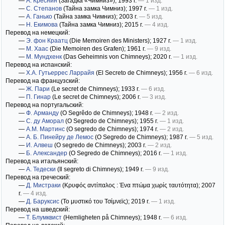
—
А. Креснин
(Загадка «Чимниз»)
; 1993 г.
— 1 изд.
—
С. Степанов
(Тайна замка Чимниз)
; 1997 г.
— 1 изд.
—
А. Ганько
(Тайна замка Чимниз)
; 2003 г.
— 5 изд.
—
Н. Екимова
(Тайна замка Чимниз)
; 2015 г.
— 4 изд.
Перевод на немецкий:
—
Э. фон Краатц
(Die Memoiren des Ministers)
; 1927 г.
— 1 изд.
—
М. Хаас
(Die Memoiren des Grafen)
; 1961 г.
— 9 изд.
—
М. Мундхенк
(Das Geheimnis von Chimneys)
; 2020 г.
— 1 изд.
Перевод на испанский:
—
Х.А. Гутьеррес Ларрайя
(El Secreto de Chimneys)
; 1956 г.
— 6 изд.
Перевод на французский:
—
Ж. Пари
(Le secret de Chimneys)
; 1933 г.
— 6 изд.
—
П. Гинар
(Le secret de Chimneys)
; 2006 г.
— 3 изд.
Перевод на португальский:
—
Ф. Арманду
(O Segrêdo de Chimneys)
; 1948 г.
— 2 изд.
—
С. ду Аморал
(O Segredo de Chimneys)
; 1955 г.
— 1 изд.
—
А.М. Мартинс
(O segredo de Chimneys)
; 1974 г.
— 2 изд.
—
А. Б. Пинейру де Лемос
(O Segredo de Chimneys)
; 1987 г.
— 5 изд.
—
И. Алвеш
(O segredo de Chimneys)
; 2003 г.
— 2 изд.
—
Б. Александер
(O Segredo de Chimneys)
; 2016 г.
— 1 изд.
Перевод на итальянский:
—
А. Тедески
(Il segreto di Chimneys)
; 1949 г.
— 9 изд.
Перевод на греческий:
—
Д. Мистраки
(Κρυφός αντίπαλος : Ένα πτώμα χωρίς ταυτότητα)
; 2007
г.
— 4 изд.
—
Д. Баруксис
(Το μυστικό του Τσίμνεϊς)
; 2019 г.
— 1 изд.
Перевод на шведский:
—
Т. Блумквист
(Hemligheten på Chimneys)
; 1948 г.
— 6 изд.