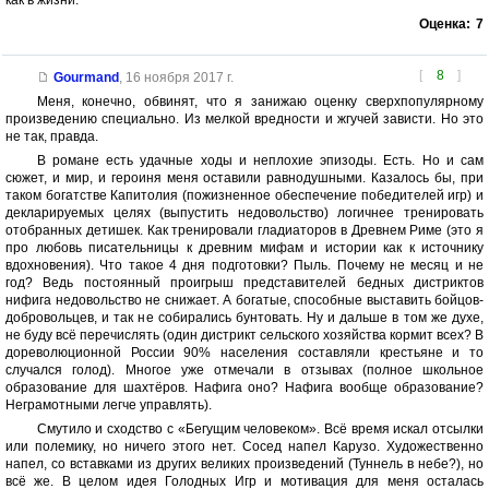
как в жизни.
Оценка:
7
[
8
]
Gourmand
,
16 ноября 2017 г.
Меня, конечно, обвинят, что я занижаю оценку сверхпопулярному
произведению специально. Из мелкой вредности и жгучей зависти. Но это
не так, правда.
В романе есть удачные ходы и неплохие эпизоды. Есть. Но и сам
сюжет, и мир, и героиня меня оставили равнодушными. Казалось бы, при
таком богатстве Капитолия (пожизненное обеспечение победителей игр) и
декларируемых целях (выпустить недовольство) логичнее тренировать
отобранных детишек. Как тренировали гладиаторов в Древнем Риме (это я
про любовь писательницы к древним мифам и истории как к источнику
вдохновения). Что такое 4 дня подготовки? Пыль. Почему не месяц и не
год? Ведь постоянный проигрыш представителей бедных дистриктов
нифига недовольство не снижает. А богатые, способные выставить бойцов-
добровольцев, и так не собирались бунтовать. Ну и дальше в том же духе,
не буду всё перечислять (один дистрикт сельского хозяйства кормит всех? В
дореволюционной России 90% населения составляли крестьяне и то
случался голод). Многое уже отмечали в отзывах (полное школьное
образование для шахтёров. Нафига оно? Нафига вообще образование?
Неграмотными легче управлять).
Смутило и сходство с «Бегущим человеком». Всё время искал отсылки
или полемику, но ничего этого нет. Сосед напел Карузо. Художественно
напел, со вставками из других великих произведений (Туннель в небе?), но
всё же. В целом идея Голодных Игр и мотивация для меня осталась