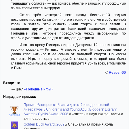
тринадцать областей — дистриктов, обеспечивающих эту роскошную
жизнь своим тяжёлым трудом.
Около трёх четвертей века назад Дистрикт-13 поднял
восстание против Капитолия, но его утопили в его же в собственной
крови, а жители этой области были стерты с лица земли. В
назидание другим дистриктам Капитолий назначил ежегодные
Голодные игры, которые проводились между выбранными по
жребию участниками, по два от каждого дистрикта.
И вот на арену Голодных игр, от Дистрикта-12, попала главная
героиня романа — Китнисс. А вместе с ней Пит, который когда-то
давно спас Китнисс и её семью от голодной смерти. Но чтобы
выиграть Игры и вернуться домой к семье, в которой она была
главным кормильцем, юной героине придётся убить всех, в том числе
и Пита...
©
Reader-66
Входит в:
— цикл
«Голодные игры»
Награды и премии:
Премия блогеров в области детской и подростковой
литературы / Children's and Young Adult Bloggers' Literary
Awards / Cybils Award, 2008
//
Фэнтези и научная фантастика
лауреат
для подростков
Golden Duck Award, 2009
//
Специальная премия Хола
Клемента