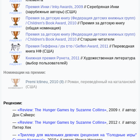
лауреат
Премия Инки / Inky Awards, 2009
//
Серебряная Инки
(зарубежные авторы) (США)
лауреат
Премия за детскую книгу (Федерация детских книжных групп)
/ Children's Book Award, 2010
//
Премия за детскую книгу
лауреат
(общая номинация)
Премия за детскую книгу (Федерация детских книжных групп)
/ Children's Book Award, 2010
//
Старшие читатели
лауреат
Премия Геффена / פרס גפן / Geffen Award, 2011
//
Переводная
книга НФ (США)
лауреат
Книжная премия Рунета, 2011
//
Художественная литература
(выбор пользователей)
лауреат
Номинации на премии:
Premi Ictineu, 2010 (II)
//
Роман, переведённый на каталанский
(США)
номинант
Рецензии:
—
«Review: The Hunger Games by Suzanne Collins»
, 2009 г. // автор:
Дон Сэйкерс
—
«Review: The Hunger Games by Suzanne Collins»
, 2012 г. // автор:
Питер Хек
—
«Триллер для маленьких девочек (рецензия на "Голодные игры"
Сьюзен Коллинз)»
, 2010 г. // автор: Ирина Нечаева