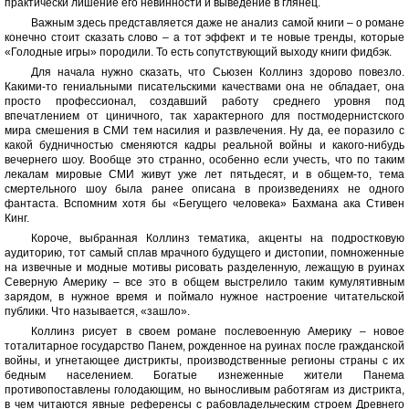
практически лишение его невинности и выведение в глянец.
Важным здесь представляется даже не анализ самой книги – о романе
конечно стоит сказать слово – а тот эффект и те новые тренды, которые
«Голодные игры» породили. То есть сопутствующий выходу книги фидбэк.
Для начала нужно сказать, что Сьюзен Коллинз здорово повезло.
Какими-то гениальными писательскими качествами она не обладает, она
просто профессионал, создавший работу среднего уровня под
впечатлением от циничного, так характерного для постмодернистского
мира смешения в СМИ тем насилия и развлечения. Ну да, ее поразило с
какой будничностью сменяются кадры реальной войны и какого-нибудь
вечернего шоу. Вообще это странно, особенно если учесть, что по таким
лекалам мировые СМИ живут уже лет пятьдесят, и в общем-то, тема
смертельного шоу была ранее описана в произведениях не одного
фантаста. Вспомним хотя бы «Бегущего человека» Бахмана ака Стивен
Кинг.
Короче, выбранная Коллинз тематика, акценты на подростковую
аудиторию, тот самый сплав мрачного будущего и дистопии, помноженные
на извечные и модные мотивы рисовать разделенную, лежащую в руинах
Северную Америку – все это в общем выстрелило таким кумулятивным
зарядом, в нужное время и поймало нужное настроение читательской
публики. Что называется, «зашло».
Коллинз рисует в своем романе послевоенную Америку – новое
тоталитарное государство Панем, рожденное на руинах после гражданской
войны, и угнетающее дистрикты, производственные регионы страны с их
бедным населением. Богатые изнеженные жители Панема
противопоставлены голодающим, но выносливым работягам из дистрикта,
в чем читаются явные референсы с рабовладельческим строем Древнего