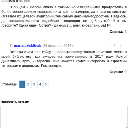
правила о колено.
В общем и целом, лично я такими «обезжиренными продуктами» в
более-менее зрелом возрасте питаться не намерен, да и вам не советую.
Оставьте их целевой аудитории, тем самым девочкам-подросткам. Надеюсь,
до постапокалипсиса подобные тенденции не доберутся? Что вы
говорите? Какая еще «Сотня?» Да е-мое… Беги, киберпанк, БЕГИ!
Оценка:
4
[
0
]
marusazloblivaiz
,
24 февраля 2017 г.
Все три книги про сойку — пересмешницу заняли почетное место в
моей библиотеке, как лучшее из прочитанного в 2017 году. Круто!
Динамично, ярко, интересно. Мне кажется будет интересно и взрослым
тетенькам и дяденькам. Рекомендую.
Оценка:
9
Страницы:
1
2
3
4
5
Написать отзыв: