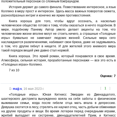
положительный персонаж со сложным бэкграундом.
История держит до самого финала. Повествование интересное, а язык
Коллинз в меру прост и интересен. Здесь масса важных поворотов сюжета,
разнообразных интриг и конечно же яркие противостояния.
Книга хороша для того, чтобы вдруг осознать, а насколько
человеческое общество готово к тому, чтобы оказаться в нечто подобном. В
мире, подобному Панему. Автор умело делает акценты на том, что
человеческие жизни вполне могут не стоить ничего, а страшные «Голодные
игры» буквально не замечают людских жизней. Сильные мира сего
наслаждаются развлечениями, набивают свои брюха, даже не задумываясь
о том, что другие гибнут в нищете. И для жителей этого книжного мира
такой порядок вещей уже давно стал нормой.
Книга хороша. Это яркий роман, который понравился в свое время.
Атмосфера, сильная история, проработанные персонажи — все это есть в
«Голодных играх» Коллинз.
7 из 10
Оценка:
7
[
1
]
majj-s
,
16 мая 2023 г.
«Голодные игры». Юная Китнисс Эвердин из Двенадцатого,
шахтерского дистрикта вынужденно взяла на себя заботы о физическом
выживании семьи, когда после гибели отца мать впала в депрессию.
Девушка охотится в лесу, стрелять ее научил отец, часть добычи обменивая
на другие продукты и вещи. Во время лотереи перед очередными играми,
жребий выпадает ее сестренке, двенадцатилетней Прим, и Китнисс