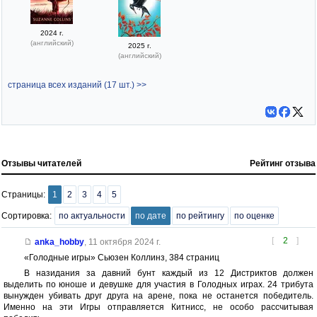
2024 г.
(английский)
2025 г.
(английский)
страница всех изданий (17 шт.) >>
Отзывы читателей
Рейтинг отзыва
Страницы:
1
2
3
4
5
Сортировка:
по актуальности
по дате
по рейтингу
по оценке
[
2
]
anka_hobby
,
11 октября 2024 г.
«Голодные игры» Сьюзен Коллинз, 384 страниц
В назидания за давний бунт каждый из 12 Дистриктов должен
выделить по юноше и девушке для участия в Голодных играх. 24 трибута
вынужден убивать друг друга на арене, пока не останется победитель.
Именно на эти Игры отправляется Китнисс, не особо рассчитывая