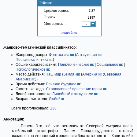
Рейтинг
Средняя оценка:
7.87
Оценок:
2187
Моя оценка:
-
подробнее
Жанрово-тематический классификатор:
Жанры/поджанры:
Фантастика
(
Антиутопия
|
Постапокалиптика
)
Общие характеристики:
Приключенческое
|
Социальное
|
Психологическое
Место действия:
Наш мир (Земля)
(
Америка
(
Северная
Америка
)
)
Время действия:
Близкое будущее
Сюжетные ходы:
Становление/взросление героя
Линейность сюжета:
Линейный с экскурсами
Возраст читателя:
Любой
Всего проголосовало:
136
Аннотация:
Панем. Это всё, что осталось от Северной Америки после
глобальной катастрофы. Панем. Город-государство, который
разделён на утопающий в роскоши и богатстве центр — Капитолий и