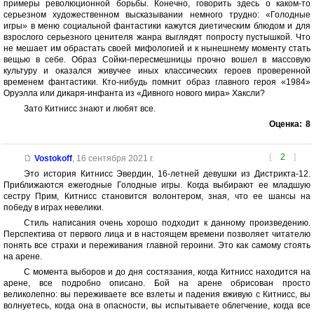
примеры революционной борьбы. Конечно, говорить здесь о каком-то
серьезном художественном высказывании немного трудно: «Голодные
игры» в меню социальной фантастики кажутся диетическим блюдом и для
взрослого серьезного ценителя жанра выглядят попросту пустышкой. Что
не мешает им обрастать своей мифологией и к нынешнему моменту стать
вещью в себе. Образ Сойки-пересмешницы прочно вошел в массовую
культуру и оказался живучее иных классических героев проверенной
временем фантастики. Кто-нибудь помнит образ главного героя «1984»
Оруэлла или дикаря-инфанта из «Дивного нового мира» Хаксли?
Зато Китнисс знают и любят все.
Оценка:
8
[
2
]
Vostokoff
,
16 сентября 2021 г.
Это история Китнисс Эвердин, 16-летней девушки из Дистрикта-12.
Приближаются ежегодные Голодные игры. Когда выбирают ее младшую
сестру Прим, Китнисс становится волонтером, зная, что ее шансы на
победу в играх невелики.
Стиль написания очень хорошо подходит к данному произведению.
Перспектива от первого лица и в настоящем времени позволяет читателю
понять все страхи и переживания главной героини. Это как самому стоять
на арене.
С момента выборов и до дня состязания, когда Китнисс находится на
арене, все подробно описано. Бой на арене обрисован просто
великолепно: вы переживаете все взлеты и падения вживую с Китнисс, вы
волнуетесь, когда она в опасности, вы испытываете облегчение, когда все