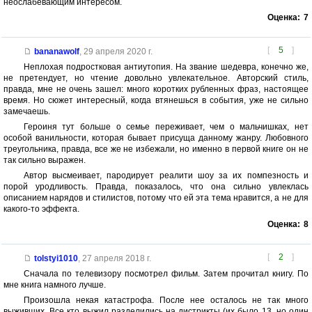
неослабевающим интересом.
Оценка:
7
[
5
]
bananawolf
,
29 апреля 2020 г.
Неплохая подростковая антиутопия. На звание шедевра, конечно же,
не претендует, но чтение довольно увлекательное. Авторский стиль,
правда, мне не очень зашел: много коротких рубленных фраз, настоящее
время. Но сюжет интересный, когда втянешься в события, уже не сильно
замечаешь.
Героиня тут больше о семье переживает, чем о мальчишках, нет
особой ванильности, которая бывает присуща данному жанру. Любовного
треугольника, правда, все же не избежали, но именно в первой книге он не
так сильно выражен.
Автор высмеивает, пародирует реалити шоу за их помпезность и
порой уродливость. Правда, показалось, что она сильно увлеклась
описанием нарядов и стилистов, потому что ей эта тема нравится, а не для
какого-то эффекта.
Оценка:
8
[
2
]
tolstyi1010
,
27 апреля 2018 г.
Сначала по телевизору посмотрел фильм. Затем прочитал книгу. По
мне книга намного лучше.
Произошла некая катастрофа. После нее осталось не так много
выживших. Все кто выжил разделились на дистрикты (их было 13, но один