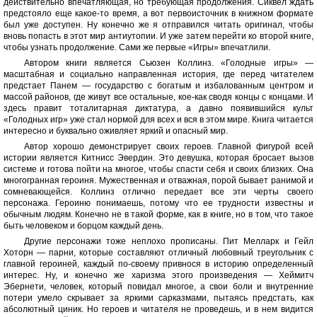
действительно впечатляющая, но требующая продолжения. Сиквел ждать
предстояло еще какое-то время, а вот первоисточник в книжном формате
был уже доступен. Ну конечно же я отправился читать оригинал, чтобы
вновь попасть в этот мир антиутопии. И уже затем перейти ко второй книге,
чтобы узнать продолжение. Сами же первые «Игры» впечатлили.
Автором книги является Сьюзен Коллинз. «Голодные игры» —
масштабная и социально направленная история, где перед читателем
предстает Панем — государство с богатым и избалованным центром и
массой районов, где живут все остальные, кое-как сводя концы с концами. И
здесь правит тоталитарная диктатура, а давно появившийся культ
«Голодных игр» уже стал нормой для всех и вся в этом мире. Книга читается
интересно и буквально оживляет яркий и опасный мир.
Автор хорошо демонстрирует своих героев. Главной фигурой всей
истории является Китнисс Эвердин. Это девушка, которая бросает вызов
системе и готова пойти на многое, чтобы спасти себя и своих близких. Она
многогранная героиня. Мужественная и отважная, порой бывает ранимой и
сомневающейся. Коллинз отлично передает все эти черты своего
персонажа. Героиню понимаешь, потому что ее трудности известны и
обычным людям. Конечно не в такой форме, как в книге, но в том, что такое
быть человеком и борцом каждый день.
Другие персонажи тоже неплохо прописаны. Пит Мелларк и Гейл
Хоторн — парни, которые составляют отличный любовный треугольник с
главной героиней, каждый по-своему привнося в историю определенный
интерес. Ну, и конечно же харизма этого произведения — Хеймитч
Эбернети, человек, который повидал многое, а свои боли и внутренние
потери умело скрывает за яркими сарказмами, пытаясь предстать, как
абсолютный циник. Но героев и читателя не проведешь, и в нем видится