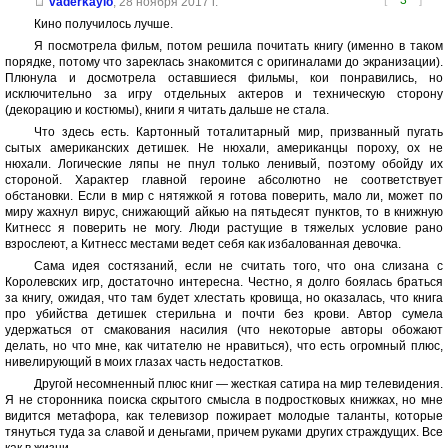
[
3
]
vaderkaylo
,
28 ноября 2017 г.
Кино получилось лучше.
Я посмотрела фильм, потом решила почитать книгу (именно в таком
порядке, потому что зареклась знакомится с оригиналами до экранизации).
Плюнула и досмотрела оставшиеся фильмы, кои понравились, но
исключительно за игру отдельных актеров и техническую сторону
(декорацию и костюмы), книги я читать дальше не стала.
Что здесь есть. Картонный тоталитарный мир, призванный пугать
сытых американских детишек. Не нюхали, американцы пороху, ох не
нюхали. Логические ляпы не пнул только ленивый, поэтому обойду их
стороной. Характер главной героине абсолютно не соответствует
обстановки. Если в мир с нятяжкой я готова поверить, мало ли, может по
миру жахнул вирус, снижающий айкью на пятьдесят пунктов, то в книжную
Китнесс я поверить не могу. Люди растущие в тяжелых условие рано
взрослеют, а Китнесс местами ведет себя как избалованная девочка.
Сама идея состязаний, если не считать того, что она слизана с
Королевских игр, достаточно интересна. Честно, я долго боялась браться
за книгу, ожидая, что там будет хлестать кровища, но оказалась, что книга
про убийства детишек стерильна и почти без крови. Автор сумела
удержаться от смакования насилия (что некоторые авторы обожают
делать, но что мне, как читателю не нравиться), что есть огромный плюс,
нивелирующий в моих глазах часть недостатков.
Другой несомненный плюс книг — жесткая сатира на мир телевидения.
Я не сторонника поиска скрытого смысла в подростковых книжках, но мне
видится метафора, как телевизор пожирает молодые таланты, которые
тянуться туда за славой и деньгами, причем руками других страждущих. Все