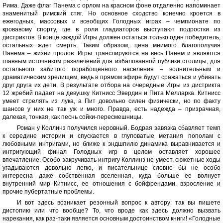
Рима. Даже флаг Панема с орлом на красном фоне отдаленно напоминает
знаменитый римский стяг. Но основное сходство конечно кроется в
ежегодных, массовых и всеобщих Голодных играх – чемпионате по
кровавому спорту, где в роли гладиаторов выступают подростки из
дистриктов. В конце каждой Игры должен остаться только один победитель,
остальных ждет смерть. Таким образом, цена мнимого благополучия
Панема – жизни пролов. Игры транслируются на весь Панем и являются
главным источником развлечений для избалованной публики столицы, для
остального забитого порабощенного населения – волнительным и
драматическим зрелищем, ведь в прямом эфире будут сражаться и убивать
друг друга их дети. В результате отбора на очередные Игры из дистрикта
12 жребий падает на девушку Китнисс Эвердин и Пита Мелларка. Китнисс
умеет стрелять из лука, а Пит довольно силен физически, но по факту
шансов у них не так уж и много. Правда, есть надежда – призрачная,
далекая, тонкая, как песнь сойки-пересмешницы.
Роман у Коллинз получился неровный. Бодрая завязка сбавляет темп
к середине истории и спускается в глуповатые метания пополам с
любовными интригами, но ближе к эндшпилю динамика выравнивается и
интригующий финал Голодных игр в целом оставляет хорошее
впечатление. Особо закручивать интригу Коллинз не умеет, сюжетные ходы
угадываются довольно легко, и писательнице словно бы не особо
интересна даже собственная вселенная, куда больше ее волнует
внутренний мир Китнисс, ее отношения с бойфрендами, взросление и
прочие пубертатные проблемы.
И вот здесь возникает резонный вопрос к автору: так вы пишете
дистопию или что вообще? То, что вроде как здесь должно вызвать
нарекания, как раз-таки является основным достоинством книги! «Голодные