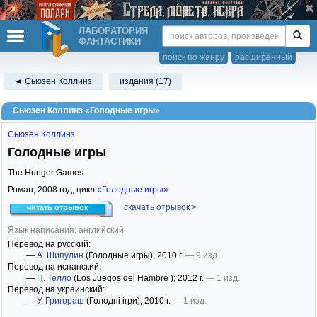
ЛАБОРАТОРИЯ
ФАНТАСТИКИ
поиск по жанру
расширенный
◄ Сьюзен Коллинз
издания (17)
Сьюзен Коллинз «Голодные игры»
Сьюзен Коллинз
Голодные игры
The Hunger Games
Роман,
2008
год; цикл
«Голодные игры»
скачать отрывок >
читать отрывок
Язык написания: английский
Перевод на русский:
—
А. Шипулин
(Голодные игры)
; 2010 г.
— 9 изд.
Перевод на испанский:
—
П. Телло
(Los Juegos del Hambre )
; 2012 г.
— 1 изд.
Перевод на украинский:
—
У. Григораш
(Голодні ігри)
; 2010 г.
— 1 изд.