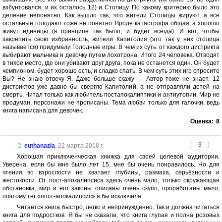
взбунтовался, и их осталось 12) и Столицу. По какому критерию было это
деление непонятно. Как вышло так, что жители Столицы жируют, а все
остальные голодают тоже не понятно. Вроде катастрофа общая, а хорошо
живут единицы (в принципе так было, и будет всегда). И вот, чтобы
закрепить свою избранность, жители Капитолия (это так у них столица
называется) придумали Голодные игры. В чем их суть: от каждого дистрикта
выбирают мальчика и девочку путем лохотрона. Итого 24 человека. Отводят
в тихое место, где они убивают друг друга, пока не останется один. Он будет
чемпионом, будет хорошо есть, и сладко спать. В чем суть этих игр спросите
Вы? Не знаю отвечу Я. Даже больше скажу — Автор тоже не знает. 12
дистриктов уже давно бы свергло Капитолий, а не отправляли детей на
смерть. Читал только как любитель постапокалиптики и антиутопии. Мир не
продуман, персонажи не прописаны. Тема любви только для галочки, ведь
книга написана для девочек.
Оценка:
8
[
3
]
euthanazia
,
22 марта 2018 г.
Хорошая приключенческая книжка для своей целевой аудитории.
Уверена, если бы мне было лет 15, мне бы очень понравилось. Но для
чтения во взрослости не хватает глубины, размаха, серьёзности и
жестокости. От пост-апокалипсиса здесь очень мало, только окружающая
обстановка, мир и его законы описаны очень скупо, проработаны мало,
поэтому тег «пост-апокалипсис» я бы исключила.
Читается книга быстро, легко и непринуждённо. Так и должна читаться
книга для подростков. Я бы не сказала, что книга глупая и полна розовых