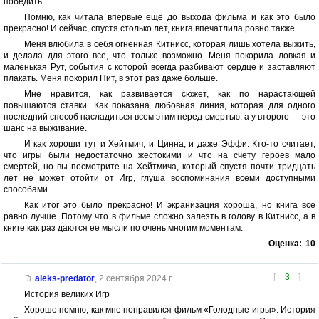
победить.
Помню, как читала впервые ещё до выхода фильма и как это было
прекрасно! И сейчас, спустя столько лет, книга впечатлила ровно также.
Меня влюбила в себя огненная Китнисс, которая лишь хотела выжить,
и делала для этого все, что только возможно. Меня покорила ловкая и
маленькая Рут, события с которой всегда разбивают сердце и заставляют
плакать. Меня покорил Пит, в этот раз даже больше.
Мне нравится, как развивается сюжет, как по нарастающей
повышаются ставки. Как показана любовная линия, которая для одного
последний способ насладиться всем этим перед смертью, а у второго — это
шанс на выживание.
И как хороши тут и Хейтмич, и Цинна, и даже Эффи. Кто-то считает,
что игры были недостаточно жестокими и что на счету героев мало
смертей, но вы посмотрите на Хейтмича, который спустя почти тридцать
лет не может отойти от Игр, глуша воспоминания всеми доступными
способами.
Как итог это было прекрасно! И экранизация хороша, но книга все
равно лучше. Потому что в фильме сложно залезть в голову в Китнисс, а в
книге как раз даются ее мысли по очень многим моментам.
Оценка:
10
[
3
]
aleks-predator
,
2 сентября 2024 г.
История великих Игр
Хорошо помню, как мне понравился фильм «Голодные игры». История