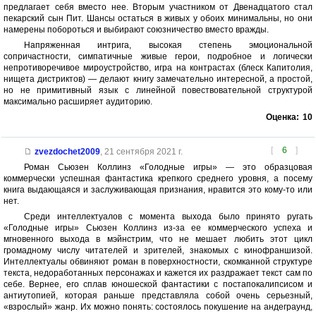
предлагает себя вместо нее. Вторым участником от Двенадцатого стал
пекарский сын Пит. Шансы остаться в живых у обоих минимальны, но они
намерены побороться и выбирают союзничество вместо вражды.
Напряженная интрига, высокая степень эмоциональной
сопричастности, симпатичные живые герои, подробное и логически
непротиворечивое мироустройство, игра на контрастах (блеск Капитолия,
нищета дистриктов) — делают книгу замечательно интересной, а простой,
но не примитивный язык с линейной повествовательной структурой
максимально расширяет аудиторию.
Оценка:
10
[
6
]
zvezdochet2009
,
21 сентября 2021 г.
Роман Сьюзен Коллинз «Голодные игры» — это образцовая
коммерчески успешная фантастика крепкого среднего уровня, а посему
книга выдающаяся и заслуживающая признания, нравится это кому-то или
нет.
Среди интеллектуалов с момента выхода было принято ругать
«Голодные игры» Сьюзен Коллинз из-за ее коммерческого успеха и
мгновенного выхода в мэйнстрим, что не мешает любить этот цикл
громадному числу читателей и зрителей, знакомых с кинофраншизой.
Интеллектуалы обвиняют роман в поверхностности, скомканной структуре
текста, недоработанных персонажах и кажется их раздражает текст сам по
себе. Вернее, его сплав юношеской фантастики с постапокалипсисом и
антиутопией, которая раньше представляла собой очень серьезный,
«взрослый» жанр. Их можно понять: состоялось покушение на андеграунд,