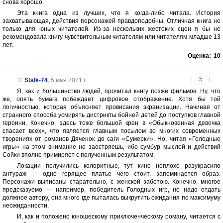
снова хорошо.
Эта книга одна из лучших, что я когда-либо читала. История
захватывающая, действия персонажей правдоподобны. Отличная книга не
только для юных читателей. Из-за нескольких жестоких сцен я бы не
рекомендовала книгу чувствительным читателям или читателям младше 13
лет.
Оценка:
10
[
5
]
Stalk-74
,
5 мая 2021 г.
Я, как и большинство людей, прочитал книгу позже фильмов. Ну, что
же, опять бумага побеждает цифровое отображение. Хотя бы той
логичностью, которая объясняет провисания экранизации. Начиная от
странного способа усмирять дистрикты бойней детей до поступков главной
героини. Конечно, здесь тоже большой крен в «Обыкновенная девочка
спасает всех», что является главным посылом во многих современных
творениях от романов Дяченок до саги «Сумерки». Но, читая «Голодные
игры» на этом внимание не заостряешь, ибо сумбур мыслей и действий
Сойки вполне примиряет с полученным результатом.
Локации получились колоритные, тут кино неплохо разукрасило
антураж — одно горящее платье чего стоит, запоминается образ.
Персонажи выписаны старательно, с женской заботою. Конечно, многое
предсказуемо — например, победитель Голодных игр, но надо отдать
должное автору, она много где пыталась выкрутить ожидания по максимуму
неожиданности.
И, как и положено юношескому приключенческому роману, читается с